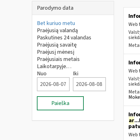
Parodymo data
Info
Bet kuriuo metu
Web t
Praėjusią valandą
Valst
Paskutines 24 valandas
siekd
Praėjusią savaitę
Metai
Praėjusį mėnesį
Praėjusiais metais
Info
Laikotarpyje…
Web t
Nuo
Iki
Valst
siekd
Metai
Mokes
Paieška
Info
ar
..
patv
Web t