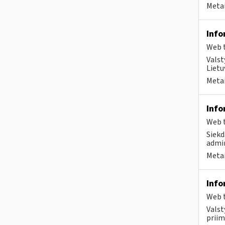
Metai
Info
Web t
Valst
Lietu
Metai
Info
Web t
Siekd
admin
Metai
Info
Web t
Valst
priim