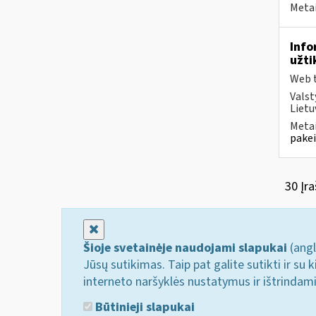
Metai
Info
užti
Web t
Valst
Lietu
Metai
pakei
30 Įra
Uždaryti
Šioje svetainėje naudojami slapukai
(angl
Jūsų sutikimas. Taip pat galite sutikti ir s
interneto naršyklės nustatymus ir ištrindam
Būtinieji slapukai