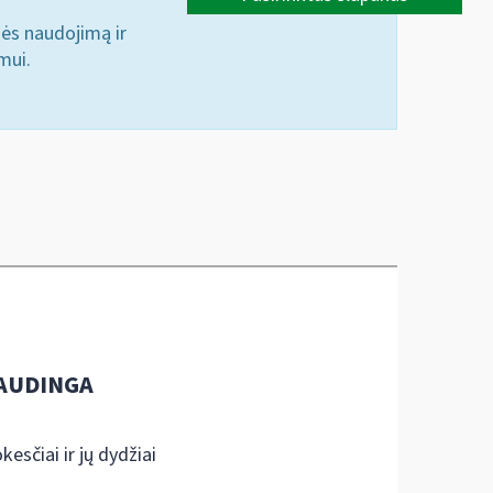
nės naudojimą ir
mui.
AUDINGA
kesčiai ir jų dydžiai