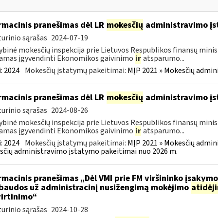
rmacinis pranešimas dėl LR
mokesčių
administravimo į
urinio sąrašas
2024-07-19
ybinė mokesčių inspekcija prie Lietuvos Respublikos finansų minist
amas įgyvendinti Ekonomikos gaivinimo
ir
atsparumo...
:
2024
Mokesčių įstatymų pakeitimai:
MĮP 2021 » Mokesčių admin
rmacinis pranešimas dėl LR
mokesčių
administravimo į
urinio sąrašas
2024-08-26
ybinė mokesčių inspekcija prie Lietuvos Respublikos finansų minist
amas įgyvendinti Ekonomikos gaivinimo
ir
atsparumo...
:
2024
Mokesčių įstatymų pakeitimai:
MĮP 2021 » Mokesčių admin
čių administravimo įstatymo pakeitimai nuo 2026 m.
rmacinis pranešimas „Dėl VMI prie FM viršininko įsakym
.baudos už administracinį nusižengimą mokėjimo
atidėj
irtinimo“
urinio sąrašas
2024-10-28