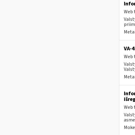
Info
Web t
Valst
priim
Metai
VA-4
Web t
Valst
Valst
Metai
Info
išre
Web t
Valst
asmen
Mokes