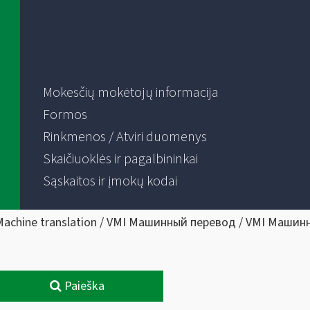
Mokesčių mokėtojų informacija
Formos
Rinkmenos / Atviri duomenys
Skaičiuoklės ir pagalbininkai
Sąskaitos ir įmokų kodai
Machine translation / VMI Машинный перевод / VMI Машин
Paieška