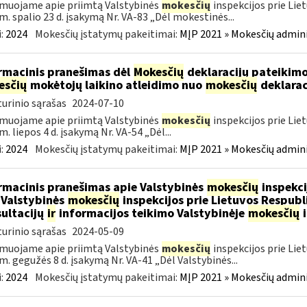
muojame apie priimtą Valstybinės
mokesčių
inspekcijos prie Lie
m. spalio 23 d. įsakymą Nr. VA-83 „Dėl mokestinės...
:
2024
Mokesčių įstatymų pakeitimai:
MĮP 2021 » Mokesčių admin
rmacinis pranešimas dėl
Mokesčių
deklaracijų pateikimo
esčių
mokėtojų laikino atleidimo nuo
mokesčių
deklarac
urinio sąrašas
2024-07-10
muojame apie priimtą Valstybinės
mokesčių
inspekcijos prie Lie
m. liepos 4 d. įsakymą Nr. VA-54 „Dėl...
:
2024
Mokesčių įstatymų pakeitimai:
MĮP 2021 » Mokesčių admin
rmacinis pranešimas apie Valstybinės
mokesčių
inspekci
 Valstybinės
mokesčių
inspekcijos prie Lietuvos Respubli
ultacijų
ir
informacijos teikimo Valstybinėje
mokesčių
i
urinio sąrašas
2024-05-09
muojame apie priimtą Valstybinės
mokesčių
inspekcijos prie Lie
m. gegužės 8 d. įsakymą Nr. VA-41 „Dėl Valstybinės...
:
2024
Mokesčių įstatymų pakeitimai:
MĮP 2021 » Mokesčių admin