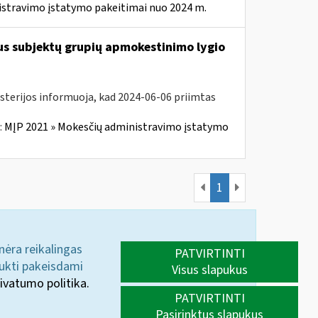
istravimo įstatymo pakeitimai nuo 2024 m.
us subjektų grupių apmokestinimo lygio
isterijos informuoja, kad 2024-06-06 priimtas
:
MĮP 2021 » Mokesčių administravimo įstatymo
1
 nėra reikalingas
PATVIRTINTI
aukti pakeisdami
Visus slapukus
ivatumo politika.
PATVIRTINTI
Pasirinktus slapukus