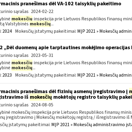
rmacinis pranešimas dėl VA-102 taisyklių pakeitimo
urinio sąrašas
2024-02-22
ybinė
mokesčių
inspekcija prie Lietuvos Respublikos finansų mini
tą Valstybinės
mokesčių
...
:
2024
Mokesčių įstatymų pakeitimai:
MĮP 2021 » Mokesčių admin
2 „Dėl duomenų apie tarptautines mokėjimo operacijas
urinio sąrašas
2023-05-31
ybinė
mokesčių
inspekcija prie Lietuvos Respublikos finansų mini
ybinė
mokesčių
...
:
2023
Mokesčių įstatymų pakeitimai:
MĮP 2021 » Mokesčių admin
rmacinis pranešimas dėl fizinių asmenų įregistravimo į
m
gistravimo iš
mokesčių
mokėtojų registro taisyklių pake
urinio sąrašas
2024-08-05
ybinė mokesčių inspekcija prie Lietuvos Respublikos finansų minist
ų įregistravimo į Mokesčių mokėtojų registrą / išregistravimo iš M
čių įstatymų pakeitimai:
MĮP 2021 » Mokesčių administravimo įs