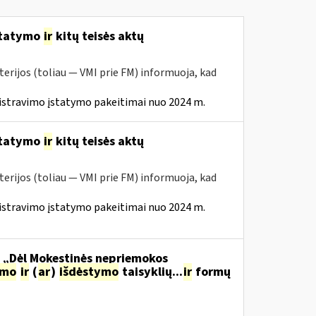
statymo
ir
kitų teisės aktų
erijos (toliau — VMI prie FM) informuoja, kad
istravimo įstatymo pakeitimai nuo 2024 m.
statymo
ir
kitų teisės aktų
erijos (toliau — VMI prie FM) informuoja, kad
istravimo įstatymo pakeitimai nuo 2024 m.
o „Dėl Mokestinės nepriemokos
imo
ir
(
ar
)
išdėstymo
taisyklių...
ir
formų