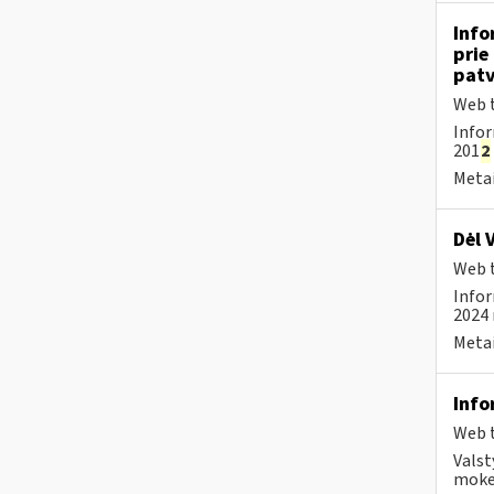
Info
prie
patv
Web t
Infor
201
2
Metai
Dėl 
Web t
Infor
2024 
Metai
Info
Web t
Valst
mokes