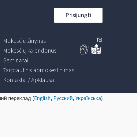
Prisijungti
Mokesčių žinynas
Mokesčių kalendorius
Seminarai
Tarptautinis apmokestinimas
Kontaktai / Apklausa
ний переклад (
English
,
Русский
,
Українська
)