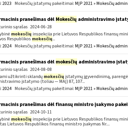
:
2023
Mokesčių įstatymų pakeitimai:
MĮP 2021 » Mokesčių admin
rmacinis pranešimas dėl
Mokesčių
administravimo įstat
urinio sąrašas
2024-06-28
ybinė
mokesčių
inspekcija prie Lietuvos Respublikos finansų mini
vos Respublikos
mokesčių
...
:
2024
Mokesčių įstatymų pakeitimai:
MĮP 2021 » Mokesčių admin
rmacinis pranešimas dėl
mokesčių
administravimo įsta
urinio sąrašas
2024-08-08
ami užtikrinti sklandų
mokesčių
įstatymų įgyvendinimą, pareng
istravimo įstatymo (toliau — MAĮ) 87, 107...
:
2024
Mokesčių įstatymų pakeitimai:
MĮP 2021 » Mokesčių admin
rmacinis pranešimas dėl finansų ministro įsakymo pake
urinio sąrašas
2024-10-11
ybinė
mokesčių
inspekcija prie Lietuvos Respublikos finansų min
tas Lietuvos Respublikos finansų ministro įsakymas Nr....