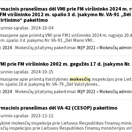
rmacinis pranešimas dėl VMI prie FM viršininko 2024 m. r
 FM viršininko 2012 m. spalio 3 d. įsakymo Nr. VA-91 „Dė
irtinimo“ pakeitimo
urinio sąrašas
2024-10-04
muojame apie priimtą VMI prie FM1 viršininko 2024 m. rugsėjo 20 d.
m. spalio 3 d. įsakymo Nr. VA-91 „Dėl Mano VMI...
:
2024
Mokesčių įstatymų pakeitimai:
MĮP 2021 » Mokesčių admin
VMI prie FM viršininko 2002 m. gegužės 17 d. įsakymo Nr.
urinio sąrašas
2024-10-15
muojame apie priimtą Valstybinės
mokesčių
inspekcijos prie Lie
m. spalio 10 d. įsakymą Nr. VA-79 „Dėl Valstybinės...
:
2024
Mokesčių įstatymų pakeitimai:
MĮP 2021 » Mokesčių admin
rmacinis pranešimas dėl VA-42 (CESOP) pakeitimo
urinio sąrašas
2023-12-12
ybinė mokesčių inspekcija prie Lietuvos Respublikos finansų minis
čių inspekcijos prie Lietuvos Respublikos finansų ministerijos virš