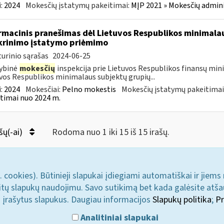
:
2024
Mokesčių įstatymų pakeitimai:
MĮP 2021 » Mokesčių admin
rmacinis pranešimas dėl Lietuvos Respublikos minimala
krinimo įstatymo priėmimo
urinio sąrašas
2024-06-25
ybinė
mokesčių
inspekcija prie Lietuvos Respublikos finansų min
vos Respublikos minimalaus subjektų grupių...
:
2024
Mokesčiai:
Pelno mokestis
Mokesčių įstatymų pakeitimai
timai nuo 2024 m.
šų(-ai)
Rodoma nuo 1 iki 15 iš 15 irašų.
. cookies). Būtinieji slapukai įdiegiami automatiškai ir jiems
u kitų slapukų naudojimu. Savo sutikimą bet kada galėsite atš
i įrašytus slapukus. Daugiau informacijos
Slapukų politika
;
Pr
Analitiniai slapukai