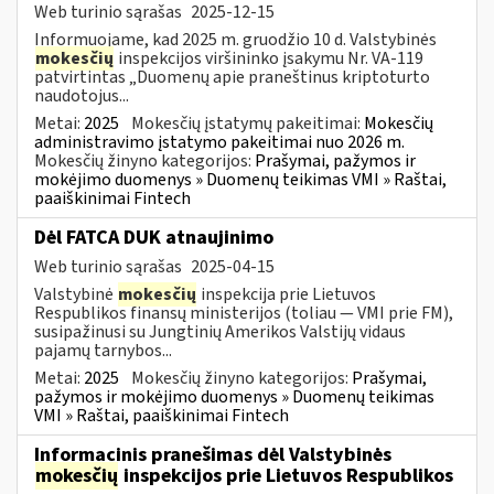
Web turinio sąrašas
2025-12-15
Informuojame, kad 2025 m. gruodžio 10 d. Valstybinės
mokesčių
inspekcijos viršininko įsakymu Nr. VA-119
patvirtintas „Duomenų apie praneštinus kriptoturto
naudotojus...
Metai:
2025
Mokesčių įstatymų pakeitimai:
Mokesčių
administravimo įstatymo pakeitimai nuo 2026 m.
Mokesčių žinyno kategorijos:
Prašymai, pažymos ir
mokėjimo duomenys » Duomenų teikimas VMI » Raštai,
paaiškinimai Fintech
Dėl FATCA DUK atnaujinimo
Web turinio sąrašas
2025-04-15
Valstybinė
mokesčių
inspekcija prie Lietuvos
Respublikos finansų ministerijos (toliau — VMI prie FM),
susipažinusi su Jungtinių Amerikos Valstijų vidaus
pajamų tarnybos...
Metai:
2025
Mokesčių žinyno kategorijos:
Prašymai,
pažymos ir mokėjimo duomenys » Duomenų teikimas
VMI » Raštai, paaiškinimai Fintech
Informacinis pranešimas dėl Valstybinės
mokesčių
inspekcijos prie Lietuvos Respublikos