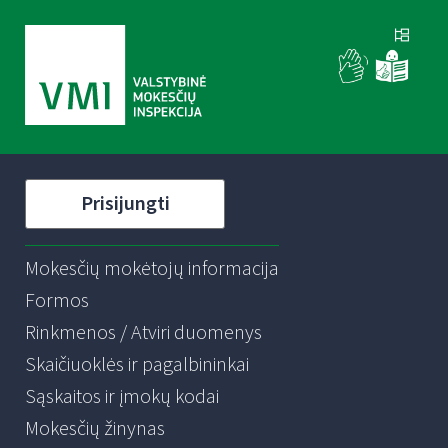
Prisijungti
Mokesčių mokėtojų informacija
Formos
Rinkmenos / Atviri duomenys
Skaičiuoklės ir pagalbininkai
Sąskaitos ir įmokų kodai
Mokesčių žinynas