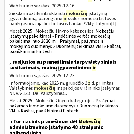
Web turinio sąrašas
2025-12-16
Siekdami užtikrinti sklandų
mokesčių
įstatymų
įgyvendinimą, parengėme
ir
suderinome su Lietuvos
bankų asociacija bei Lietuvos banku PVM įstatymo[1]...
Metai:
2025
Mokesčių žinyno kategorijos:
Mokesčių
įstatymų pakeitimai » Pridėtinės vertės mokesčių
pakeitimai nuo 2026 m.
Prašymai, pažymos ir
mokėjimo duomenys » Duomenų teikimas VMI » Raštai,
paaiškinimai Fintech
, susijusios su praneštinais tarpvalstybiniais
susitarimais, mainų įgyvendinimo
ir
Web turinio sąrašas
2025-12-23
Informuojame, kad 2025 m. gruodžio 2
2
d. priimtas
Valstybinės
mokesčių
inspekcijos viršininko įsakymas
Nr. VA-128 „Dėl Valstybinės...
Metai:
2025
Mokesčių žinyno kategorijos:
Prašymai,
pažymos ir mokėjimo duomenys » Duomenų teikimas
VMI » Raštai, paaiškinimai Fintech
Informacinis pranešimas dėl
Mokesčių
administravimo įstatymo 48 straipsnio
apibendrinto