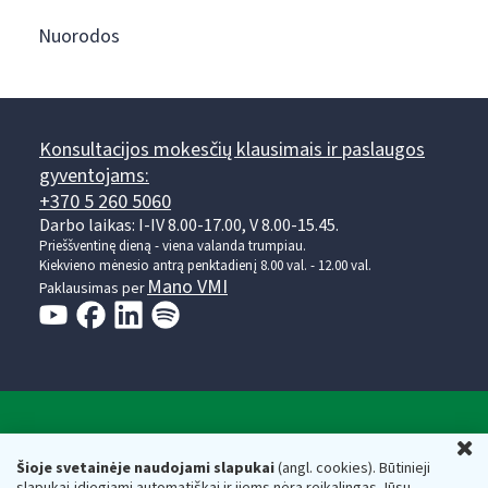
Nuorodos
Konsultacijos mokesčių klausimais ir paslaugos
gyventojams:
+370 5 260 5060
Darbo laikas: I-IV 8.00-17.00, V 8.00-15.45.
Prieššventinę dieną - viena valanda trumpiau.
Kiekvieno mėnesio antrą penktadienį 8.00 val. - 12.00 val.
Mano VMI
Paklausimas per
Valstybinė mokesčių inspekcija prie Lietuvos
U
Respublikos finansų ministerijos
Šioje svetainėje naudojami slapukai
(angl. cookies). Būtinieji
slapukai įdiegiami automatiškai ir jiems nėra reikalingas Jūsų