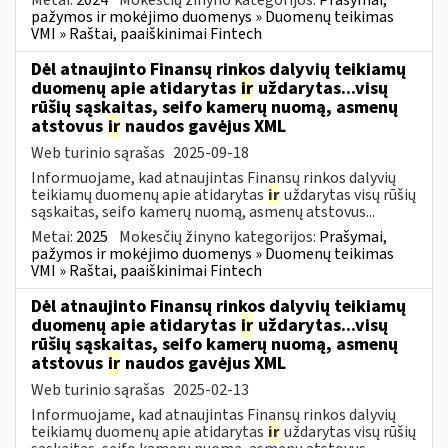
pažymos ir mokėjimo duomenys » Duomenų teikimas
VMI » Raštai, paaiškinimai Fintech
Dėl atnaujinto Finansų rinkos dalyvių teikiamų
duomenų apie atidarytas
ir
uždarytas...visų
rūšių sąskaitas, seifo kamerų nuomą, asmenų
atstovus
ir
naudos gavėjus XML
Web turinio sąrašas
2025-09-18
Informuojame, kad atnaujintas Finansų rinkos dalyvių
teikiamų duomenų apie atidarytas
ir
uždarytas visų rūšių
sąskaitas, seifo kamerų nuomą, asmenų atstovus...
Metai:
2025
Mokesčių žinyno kategorijos:
Prašymai,
pažymos ir mokėjimo duomenys » Duomenų teikimas
VMI » Raštai, paaiškinimai Fintech
Dėl atnaujinto Finansų rinkos dalyvių teikiamų
duomenų apie atidarytas
ir
uždarytas...visų
rūšių sąskaitas, seifo kamerų nuomą, asmenų
atstovus
ir
naudos gavėjus XML
Web turinio sąrašas
2025-02-13
Informuojame, kad atnaujintas Finansų rinkos dalyvių
teikiamų duomenų apie atidarytas
ir
uždarytas visų rūšių