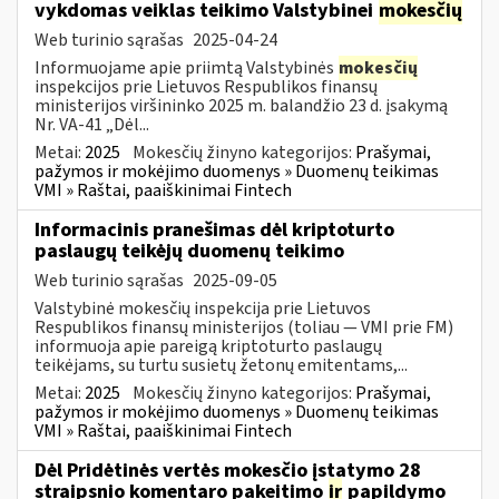
vykdomas veiklas teikimo Valstybinei
mokesčių
Web turinio sąrašas
2025-04-24
Informuojame apie priimtą Valstybinės
mokesčių
inspekcijos prie Lietuvos Respublikos finansų
ministerijos viršininko 2025 m. balandžio 23 d. įsakymą
Nr. VA-41 „Dėl...
Metai:
2025
Mokesčių žinyno kategorijos:
Prašymai,
pažymos ir mokėjimo duomenys » Duomenų teikimas
VMI » Raštai, paaiškinimai Fintech
Informacinis pranešimas dėl kriptoturto
paslaugų teikėjų duomenų teikimo
Web turinio sąrašas
2025-09-05
Valstybinė mokesčių inspekcija prie Lietuvos
Respublikos finansų ministerijos (toliau — VMI prie FM)
informuoja apie pareigą kriptoturto paslaugų
teikėjams, su turtu susietų žetonų emitentams,...
Metai:
2025
Mokesčių žinyno kategorijos:
Prašymai,
pažymos ir mokėjimo duomenys » Duomenų teikimas
VMI » Raštai, paaiškinimai Fintech
Dėl Pridėtinės vertės mokesčio įstatymo 28
straipsnio komentaro pakeitimo
ir
papildymo