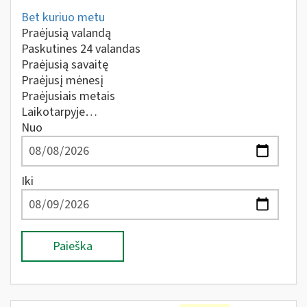
Bet kuriuo metu
Praėjusią valandą
Paskutines 24 valandas
Praėjusią savaitę
Praėjusį mėnesį
Praėjusiais metais
Laikotarpyje…
Nuo
Iki
Paieška