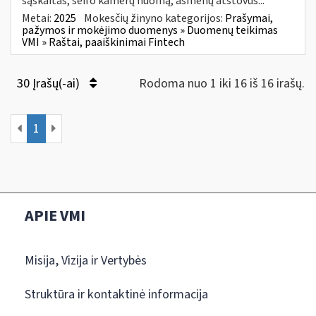
sąskaitas, seifo kamerų nuomą, asmenų atstovus...
Metai:
2025
Mokesčių žinyno kategorijos:
Prašymai,
pažymos ir mokėjimo duomenys » Duomenų teikimas
VMI » Raštai, paaiškinimai Fintech
30 Įrašų(-ai)
Rodoma nuo 1 iki 16 iš 16 irašų.
1
APIE VMI
Misija, Vizija ir Vertybės
Struktūra ir kontaktinė informacija