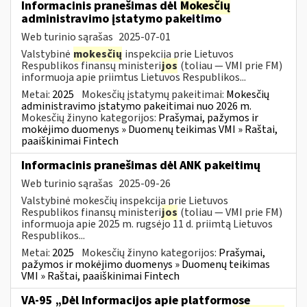
Informacinis pranešimas dėl
Mokesčių
administravimo įstatymo pakeitimo
Web turinio sąrašas
2025-07-01
Valstybinė
mokesčių
inspekcija prie Lietuvos
Respublikos finansų ministeri
jos
(toliau — VMI prie FM)
informuoja apie priimtus Lietuvos Respublikos...
Metai:
2025
Mokesčių įstatymų pakeitimai:
Mokesčių
administravimo įstatymo pakeitimai nuo 2026 m.
Mokesčių žinyno kategorijos:
Prašymai, pažymos ir
mokėjimo duomenys » Duomenų teikimas VMI » Raštai,
paaiškinimai Fintech
Informacinis pranešimas dėl ANK pakeitimų
Web turinio sąrašas
2025-09-26
Valstybinė mokesčių inspekcija prie Lietuvos
Respublikos finansų ministeri
jos
(toliau — VMI prie FM)
informuoja apie 2025 m. rugsėjo 11 d. priimtą Lietuvos
Respublikos...
Metai:
2025
Mokesčių žinyno kategorijos:
Prašymai,
pažymos ir mokėjimo duomenys » Duomenų teikimas
VMI » Raštai, paaiškinimai Fintech
VA-95 „Dėl Informacijos apie platformose