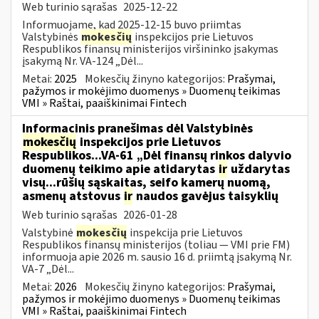
Web turinio sąrašas
2025-12-22
Informuojame, kad 2025-12-15 buvo priimtas
Valstybinės
mokesčių
inspekcijos prie Lietuvos
Respublikos finansų ministerijos viršininko įsakymas
įsakymą Nr. VA-124 „Dėl...
Metai:
2025
Mokesčių žinyno kategorijos:
Prašymai,
pažymos ir mokėjimo duomenys » Duomenų teikimas
VMI » Raštai, paaiškinimai Fintech
Informacinis pranešimas dėl Valstybinės
mokesčių
inspekcijos prie Lietuvos
Respublikos...VA-61 „Dėl finansų rinkos dalyvio
duomenų teikimo apie atidarytas
ir
uždarytas
visų...rūšių sąskaitas, seifo kamerų nuomą,
asmenų atstovus
ir
naudos gavėjus taisyklių
Web turinio sąrašas
2026-01-28
Valstybinė
mokesčių
inspekcija prie Lietuvos
Respublikos finansų ministerijos (toliau — VMI prie FM)
informuoja apie 2026 m. sausio 16 d. priimtą įsakymą Nr.
VA-7 „Dėl...
Metai:
2026
Mokesčių žinyno kategorijos:
Prašymai,
pažymos ir mokėjimo duomenys » Duomenų teikimas
VMI » Raštai, paaiškinimai Fintech