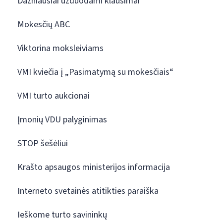
Dažniausiai užduodami klausimai
Mokesčių ABC
Viktorina moksleiviams
VMI kviečia į „Pasimatymą su mokesčiais“
VMI turto aukcionai
Įmonių VDU palyginimas
STOP šešėliui
Krašto apsaugos ministerijos informacija
Interneto svetainės atitikties paraiška
Ieškome turto savininkų