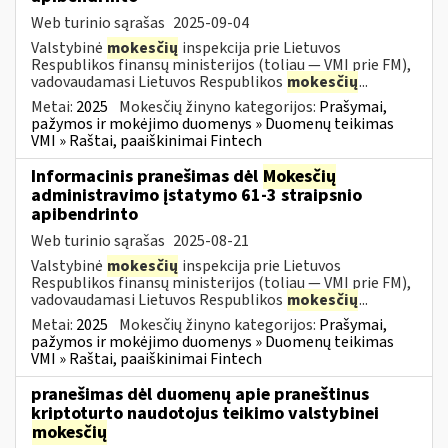
Web turinio sąrašas
2025-09-04
Valstybinė
mokesčių
inspekcija prie Lietuvos
Respublikos finansų ministerijos (toliau — VMI prie FM),
vadovaudamasi Lietuvos Respublikos
mokesčių
...
Metai:
2025
Mokesčių žinyno kategorijos:
Prašymai,
pažymos ir mokėjimo duomenys » Duomenų teikimas
VMI » Raštai, paaiškinimai Fintech
Informacinis pranešimas dėl
Mokesčių
administravimo įstatymo 61-3 straipsnio
apibendrinto
Web turinio sąrašas
2025-08-21
Valstybinė
mokesčių
inspekcija prie Lietuvos
Respublikos finansų ministerijos (toliau — VMI prie FM),
vadovaudamasi Lietuvos Respublikos
mokesčių
...
Metai:
2025
Mokesčių žinyno kategorijos:
Prašymai,
pažymos ir mokėjimo duomenys » Duomenų teikimas
VMI » Raštai, paaiškinimai Fintech
pranešimas dėl duomenų apie praneštinus
kriptoturto naudotojus teikimo valstybinei
mokesčių