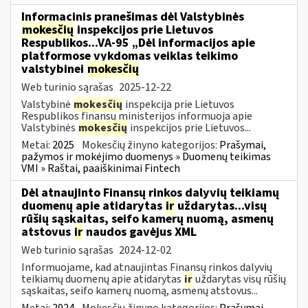
Informacinis pranešimas dėl Valstybinės
mokesčių
inspekcijos prie Lietuvos
Respublikos...VA-95 „Dėl informacijos apie
platformose vykdomas veiklas teikimo
valstybinei
mokesčių
Web turinio sąrašas
2025-12-22
Valstybinė
mokesčių
inspekcija prie Lietuvos
Respublikos finansų ministerijos informuoja apie
Valstybinės
mokesčių
inspekcijos prie Lietuvos...
Metai:
2025
Mokesčių žinyno kategorijos:
Prašymai,
pažymos ir mokėjimo duomenys » Duomenų teikimas
VMI » Raštai, paaiškinimai Fintech
Dėl atnaujinto Finansų rinkos dalyvių teikiamų
duomenų apie atidarytas
ir
uždarytas...visų
rūšių sąskaitas, seifo kamerų nuomą, asmenų
atstovus
ir
naudos gavėjus XML
Web turinio sąrašas
2024-12-02
Informuojame, kad atnaujintas Finansų rinkos dalyvių
teikiamų duomenų apie atidarytas
ir
uždarytas visų rūšių
sąskaitas, seifo kamerų nuomą, asmenų atstovus...
Metai:
2024
Mokesčių žinyno kategorijos:
Prašymai,