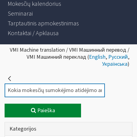
Mokesčių kalendorius
Seminarai
Tarptautinis apmokestinimas
Kontaktai / Apklausa
VMI Machine translation / VMI Машинный перевод /
VMI Машинний переклад (
English
,
Русский
,
Українська
)
Paieška
Kategorijos