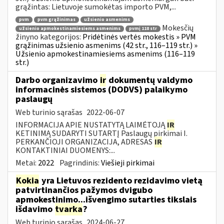
grąžintas: Lietuvoje sumokėtas importo PVM,...
pvm
pvm grąžinimas
užsienio asmenims
Mokesčių
užsienio apmokestinamiesiems asmenims
pvmį 118 str
žinyno kategorijos:
Pridėtinės vertės mokestis » PVM
grąžinimas užsienio asmenims (42 str., 116–119 str.) »
Užsienio apmokestinamiesiems asmenims (116–119
str.)
Darbo organizavimo
ir
dokumentų valdymo
informacinės sistemos (DODVS) palaikymo
paslaugų
Web turinio sąrašas
2022-06-07
INFORMACIJA APIE NUSTATYTĄ LAIMĖTOJĄ
IR
KETINIMĄ SUDARYTI SUTARTĮ Paslaugų pirkimai I.
PERKANČIOJI ORGANIZACIJA, ADRESAS
IR
KONTAKTINIAI DUOMENYS:...
Metai:
2022
Pagrindinis:
Viešieji pirkimai
Kokia
yra Lietuvos rezidento rezidavimo vietą
patvirtinančios pažymos dvigubo
apmokestinimo...išvengimo sutarties tikslais
išdavimo
tvarka
?
Web turinio sąrašas
2024-06-27