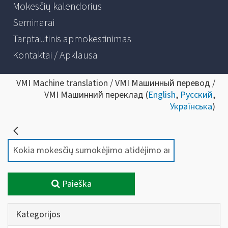
Mokesčių kalendorius
Seminarai
Tarptautinis apmokestinimas
Kontaktai / Apklausa
VMI Machine translation / VMI Машинный перевод /
VMI Машинний переклад (
English
,
Русский
,
Українська
)
Paieška
Kategorijos