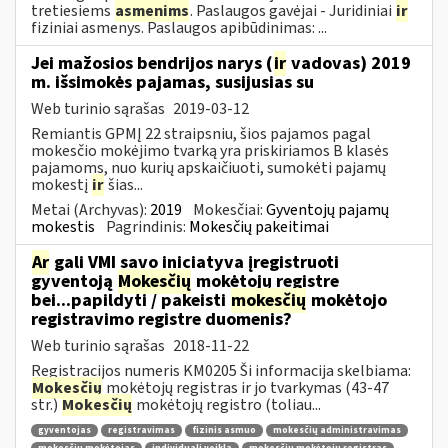
tretiesiems
asmenims
. Paslaugos gavėjai - Juridiniai
ir
fiziniai asmenys. Paslaugos apibūdinimas: ...
Jei mažosios bendrijos narys (
ir
vadovas) 2019
m. išsimokės pajamas, susijusias su
Web turinio sąrašas
2019-03-12
Remiantis GPMĮ 22 straipsniu, šios pajamos pagal
mokesčio mokėjimo tvarką yra priskiriamos B klasės
pajamoms, nuo kurių apskaičiuoti, sumokėti pajamų
mokestį
ir
šias...
Metai (Archyvas):
2019
Mokesčiai:
Gyventojų pajamų
mokestis
Pagrindinis:
Mokesčių pakeitimai
Ar
gali VMI savo iniciatyva įregistruoti
gyventoją
Mokesčių
mokėtojų registre
bei...papildyti / pakeisti
mokesčių
mokėtojo
registravimo registre duomenis?
Web turinio sąrašas
2018-11-22
Registracijos numeris KM0205 Ši informacija skelbiama:
Mokesčių
mokėtojų registras ir jo tvarkymas (43-47
str.)
Mokesčių
mokėtojų registro (toliau...
gyventojas
registravimas
fizinis asmuo
mokesčių administravimas