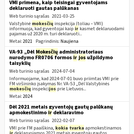
VMI primena, kaip teisingai gyventojams
deklaruoti gautas palūkanas
Web turinio sąrašas
2021-03-25
Valstybinė
mokesčių
inspekcija (toliau – VMI)
informuoja, kad gyventojai kaip
ir
kasmet deklaruodami
pajamas už 2020 m. turi deklaruoti...
Metai:
2021
Pagrindinis:
Naujiena
VA-93 „Dėl
Mokesčių
administratoriaus
nurodymo FR0706 formos
ir
jos
užpildymo
taisyklių
Web turinio sąrašas
2024-07-04
Informuojame, kad 2024-07-01 buvo priimtas VMI prie
FM viršininko įsakymas Nr. VA-53 „Dėl Valstybinės
mokesčių
inspekci
jos
prie Lietuvos...
Metai:
2024
Dėl 2021 metais gyventojų gautų palūkanų
apmokestinimo
ir
deklaravimo
Web turinio sąrašas
2022-02-07
VMI prie FM paaiškina,
kokia
tvarka
apmokestinamos
ir
deklaruojamos 2021 metais gyventojų gautos