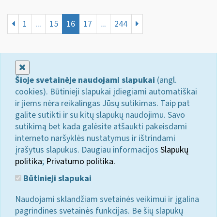
1
...
15
16
17
...
244
Uždaryti
Šioje svetainėje naudojami slapukai
(angl.
cookies). Būtinieji slapukai įdiegiami automatiškai
ir jiems nėra reikalingas Jūsų sutikimas. Taip pat
galite sutikti ir su kitų slapukų naudojimu. Savo
sutikimą bet kada galėsite atšaukti pakeisdami
interneto naršyklės nustatymus ir ištrindami
įrašytus slapukus. Daugiau informacijos
Slapukų
politika
;
Privatumo politika.
Būtinieji slapukai
Naudojami sklandžiam svetainės veikimui ir įgalina
pagrindines svetainės funkcijas. Be šių slapukų