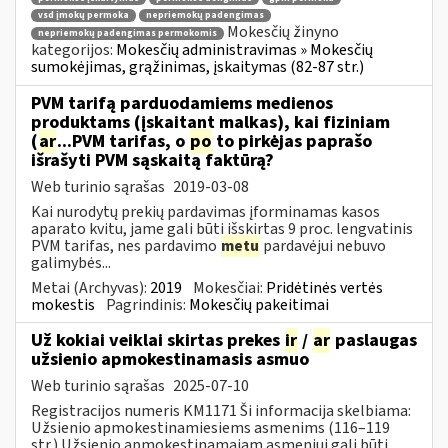
vsd įmokų permoka
nepriemokų padengimas
Mokesčių žinyno
nepriemokų padengimas permokomis
kategorijos:
Mokesčių administravimas » Mokesčių
sumokėjimas, grąžinimas, įskaitymas (82-87 str.)
PVM tarifą parduodamiems medienos
produktams (įskaitant malkas), kai fiziniam
(
ar
...PVM tarifas, o
po
to pirkėjas paprašo
išrašyti PVM sąskaitą faktūrą?
Web turinio sąrašas
2019-03-08
Kai nurodytų prekių pardavimas įforminamas kasos
aparato kvitu, jame gali būti išskirtas 9 proc. lengvatinis
PVM tarifas, nes pardavimo
metu
pardavėjui nebuvo
galimybės...
Metai (Archyvas):
2019
Mokesčiai:
Pridėtinės vertės
mokestis
Pagrindinis:
Mokesčių pakeitimai
Už kokiai veiklai skirtas prekes
ir
/
ar
paslaugas
užsienio apmokestinamasis asmuo
Web turinio sąrašas
2025-07-10
Registracijos numeris KM1171 Ši informacija skelbiama:
Užsienio apmokestinamiesiems asmenims (116–119
str.) Užsienio apmokestinamajam asmeniui gali būti