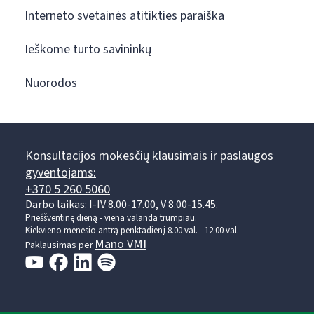
Interneto svetainės atitikties paraiška
Ieškome turto savininkų
Nuorodos
Konsultacijos mokesčių klausimais ir paslaugos
gyventojams:
+370 5 260 5060
Darbo laikas: I-IV 8.00-17.00, V 8.00-15.45.
Prieššventinę dieną - viena valanda trumpiau.
Kiekvieno mėnesio antrą penktadienį 8.00 val. - 12.00 val.
Mano VMI
Paklausimas per