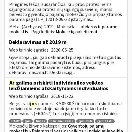
Piniginės lėšos, sudarančios iki 1 proc. profesinėms
sąjungoms arba profesinių sąjungų susivienijimams
pervesto gyventojo pajamų mokesčio yra pripažįstamos
parama pagal LPĮ (2018-06-28 įstatymas...
Metai (Archyvas):
2019
Mokesčiai:
Labdaros ir paramos
mokestis
Pagrindinis:
Mokesčių pakeitimai
Deklaravimas už 2019 m
Web turinio sąrašas
2020-06-25
Gyventojai, jau gali deklaruoti praėjusiais metais gautas
pajamas. Tai galima padaryti e. būdu, prisijungus prie
Elektroninio deklaravimo sistemos, adresu
deklaravimas.vmi.lt. Deklaraciją...
Ar
galima priskirti individualios veiklos
leidžiamiems atskaitymams individualios
Web turinio sąrašas
2018-11-22
Registraci
jos
numeris KM0530 Ši informacija skelbiama:
Individualioje veikloje naudojamo ilgalaikio turto
pranešimas (FR0457) Turto įsigijimo (nuomos) išlaidų...
fr0457
gpm
turtas
individuali veikla
gpmį 2 str
gpmį 10 str
Mokesčių žinyno kategorijos:
Gyventojų pajamų
mokestis » Pajamos iš verslo/ veiklos » Individualią veiklą