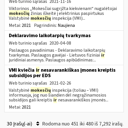
Web turinio sąrašas
2021-11-16
Viktorinos „Mokesčiai sugrįžta kiekvienam“ nugalėtojai
mokesčių
žinias iškeitė į elektrinius paspirtukus
Valstybinė
mokesčių
inspekcija (VMI)...
Metai:
2021
Pagrindinis:
Naujiena
Deklaravimo laikotarpių tvarkymas
Web turinio sąrašas
2020-04-08
Paslaugos pavadinimas - Deklaravimo laikotarpių
tvarkymas. Paslaugos gavėjai - Lietuvos fiziniai
ir
juridiniai asmenys. Paslaugos apibūdinimas:...
VMI kviečia
ir
nesavarankiškas įmones kreiptis
subsidijos per EDS
Web turinio sąrašas
2021-02-26
Valstybinė
mokesčių
inspekcija (toliau – VMI)
informuoja, jog nuo šiandien dėl negrąžinamosios
subsidijos gali kreiptis
ir
nesavarankiškos įmonės...
Metai:
2021
30 Įrašų(-ai)
Rodoma nuo 451 iki 480 iš 7,292 irašų.