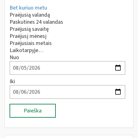
Bet kuriuo metu
Praėjusią valandą
Paskutines 24 valandas
Praėjusią savaitę
Praėjusį mėnesį
Praėjusiais metais
Laikotarpyje…
Nuo
Iki
Paieška