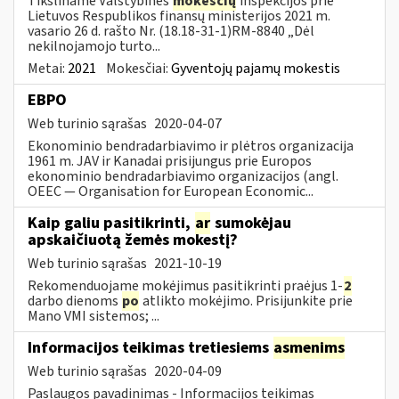
Tiksliname Valstybinės
mokesčių
inspekcijos prie
Lietuvos Respublikos finansų ministerijos 2021 m.
vasario 26 d. rašto Nr. (18.18-31-1)RM-8840 „Dėl
nekilnojamojo turto...
Metai:
2021
Mokesčiai:
Gyventojų pajamų mokestis
EBPO
Web turinio sąrašas
2020-04-07
Ekonominio bendradarbiavimo ir plėtros organizacija
1961 m. JAV ir Kanadai prisijungus prie Europos
ekonominio bendradarbiavimo organizacijos (angl.
OEEC — Organisation for European Economic...
Kaip galiu pasitikrinti,
ar
sumokėjau
apskaičiuotą žemės mokestį?
Web turinio sąrašas
2021-10-19
Rekomenduojame mokėjimus pasitikrinti praėjus 1-
2
darbo dienoms
po
atlikto mokėjimo. Prisijunkite prie
Mano VMI sistemos; ...
Informacijos teikimas tretiesiems
asmenims
Web turinio sąrašas
2020-04-09
Paslaugos pavadinimas - Informacijos teikimas