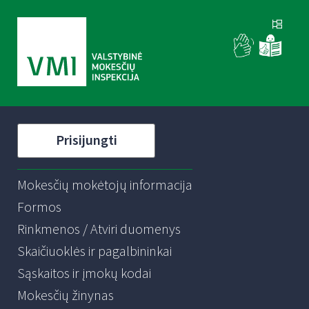
Prisijungti
Mokesčių mokėtojų informacija
Formos
Rinkmenos / Atviri duomenys
Skaičiuoklės ir pagalbininkai
Sąskaitos ir įmokų kodai
Mokesčių žinynas