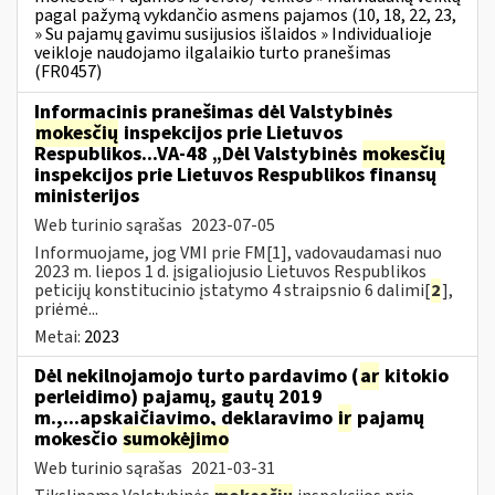
pagal pažymą vykdančio asmens pajamos (10, 18, 22, 23,
» Su pajamų gavimu susijusios išlaidos » Individualioje
veikloje naudojamo ilgalaikio turto pranešimas
(FR0457)
Informacinis pranešimas dėl Valstybinės
mokesčių
inspekcijos prie Lietuvos
Respublikos...VA-48 „Dėl Valstybinės
mokesčių
inspekcijos prie Lietuvos Respublikos finansų
ministerijos
Web turinio sąrašas
2023-07-05
Informuojame, jog VMI prie FM[1], vadovaudamasi nuo
2023 m. liepos 1 d. įsigaliojusio Lietuvos Respublikos
peticijų konstitucinio įstatymo 4 straipsnio 6 dalimi[
2
],
priėmė...
Metai:
2023
Dėl nekilnojamojo turto pardavimo (
ar
kitokio
perleidimo) pajamų, gautų 2019
m.,...apskaičiavimo, deklaravimo
ir
pajamų
mokesčio
sumokėjimo
Web turinio sąrašas
2021-03-31