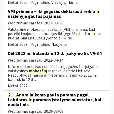
Metai:
2020
Pagrindinis:
Viešieji pirkimai
VMI primena – iki gegužės deklaruoti reikia
ir
užsienyje gautas pajamas
Web turinio sąrašas
2023-03-30
Valstybinė mokesčių inspekcija (VMI) primena, kad
pateikti pajamų deklaracijas iki gegužės
2
d. turi
ir
tie
nuolatiniai Lietuvos gyventojai, kurie...
Metai:
2023
Pagrindinis:
Naujiena
Dėl 2022 m. balandžio 12 d. įsakymo Nr. VA-34
Web turinio sąrašas
2022-04-14
Informuojame, kad nuo 2022 m. gegužės 1 d. įsigalios
Valstybinės
mokesčių
inspekcijos prie Lietuvos
Respublikos finansų ministerijos viršininko 2022 m.
balandžio 12 d....
Metai:
2022
2
....
Ar
yra laikoma gauta parama pagal
Labdaros
ir
paramos įstatymo nuostatas, kai
nuolatinis
Web turinio sąrašas
2019-03-08