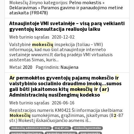
Mokesčių žinyno kategorijos:
Pelno mokestis »
Deklaravimas » Paramos gavimo ir panaudojimo metinė
ataskaita (FR0478)
Atnaujintoje VMI svetainėje – visą parą veikianti
gyventojų konsultacija realiuoju laiku
Web turinio sąrašas
2020-12-02
Valstybinė
mokesčių
inspekcija (toliau – VMI)
informuoja, kad nuo šiol atnaujintoje interneto
svetainėje www.vmi.lt darbą pradėjo VMI virtualusis
asistentas Simas, kuris...
Metai:
2020
Pagrindinis:
Naujiena
Ar
permokėtos gyventojų pajamų mokesčio
ir
valstybinio socialinio draudimo įmokų...sumos
gali būti įskaitomos kitų
mokesčių
ir
(
ar
)
Administracinių nusižengimų kodekso
Web turinio sąrašas
2026-06-16
Registracijos numeris KM0421 Ši informacija skelbiama:
Mokesčių
sumokėjimas, grąžinimas, įskaitymas (8
2
-87
str.) Mokestį išskaičiuojančio asmens iš...
mokesčių administravimas
maį 87 str.
mokesčių permoka
permokos įskaitymas
permokos dengimas
gpm permoka