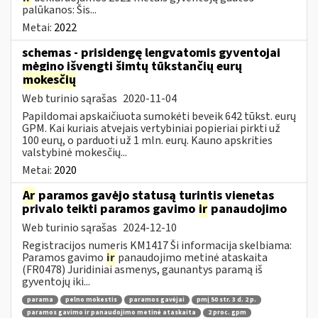
palūkanos: Šis...
Metai:
2022
schemas - prisidengę lengvatomis gyventojai
mėgino išvengti šimtų tūkstančių eurų
mokesčių
Web turinio sąrašas
2020-11-04
Papildomai apskaičiuota sumokėti beveik 642 tūkst. eurų
GPM. Kai kuriais atvejais vertybiniai popieriai pirkti už
100 eurų, o parduoti už 1 mln. eurų. Kauno apskrities
valstybinė mokesčių...
Metai:
2020
Ar
paramos gavėjo statusą turintis vienetas
privalo teikti paramos gavimo
ir
panaudojimo
Web turinio sąrašas
2024-12-10
Registracijos numeris KM1417 Ši informacija skelbiama:
Paramos gavimo
ir
panaudojimo metinė ataskaita
(FR0478) Juridiniai asmenys, gaunantys paramą iš
gyventojų iki...
parama
pelno mokestis
paramos gavėjai
pmį 50 str. 3 d. 2 p.
paramos gavimo ir panaudojimo metinė ataskaita
2 proc. gpm