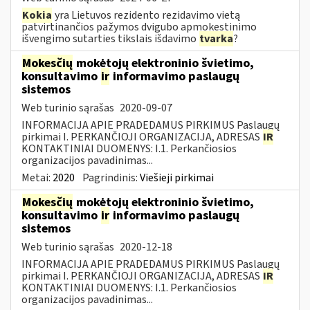
Kokia
yra Lietuvos rezidento rezidavimo vietą
patvirtinančios pažymos dvigubo apmokestinimo
išvengimo sutarties tikslais išdavimo
tvarka
?
Mokesčių
mokėtojų elektroninio švietimo,
konsultavimo
ir
informavimo paslaugų
sistemos
Web turinio sąrašas
2020-09-07
INFORMACIJA APIE PRADEDAMUS PIRKIMUS Paslaugų
pirkimai I. PERKANČIOJI ORGANIZACIJA, ADRESAS
IR
KONTAKTINIAI DUOMENYS: I.1. Perkančiosios
organizacijos pavadinimas...
Metai:
2020
Pagrindinis:
Viešieji pirkimai
Mokesčių
mokėtojų elektroninio švietimo,
konsultavimo
ir
informavimo paslaugų
sistemos
Web turinio sąrašas
2020-12-18
INFORMACIJA APIE PRADEDAMUS PIRKIMUS Paslaugų
pirkimai I. PERKANČIOJI ORGANIZACIJA, ADRESAS
IR
KONTAKTINIAI DUOMENYS: I.1. Perkančiosios
organizacijos pavadinimas...