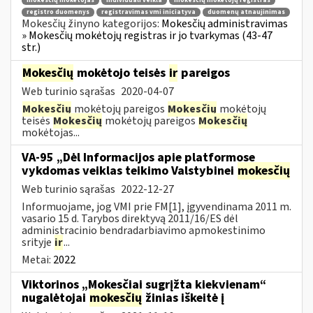
mokesčių mokėtojas
individuali veikla
mokesčių mokėtojų registras
registro duomenys
registravimas vmi iniciatyva
duomenų atnaujinimas
Mokesčių žinyno kategorijos:
Mokesčių administravimas
» Mokesčių mokėtojų registras ir jo tvarkymas (43-47
str.)
Mokesčių
mokėtojo teisės
ir
pareigos
Web turinio sąrašas
2020-04-07
Mokesčių
mokėtojų pareigos
Mokesčių
mokėtojų
teisės
Mokesčių
mokėtojų pareigos
Mokesčių
mokėtojas...
VA-95 „Dėl Informacijos apie platformose
vykdomas veiklas teikimo Valstybinei
mokesčių
Web turinio sąrašas
2022-12-27
Informuojame, jog VMI prie FM[1], įgyvendinama 2011 m.
vasario 15 d. Tarybos direktyvą 2011/16/ES dėl
administracinio bendradarbiavimo apmokestinimo
srityje
ir
...
Metai:
2022
Viktorinos „Mokesčiai sugrįžta kiekvienam“
nugalėtojai
mokesčių
žinias iškeitė į