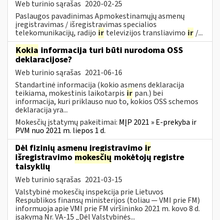
Web turinio sąrašas
2020-02-25
Paslaugos pavadinimas Apmokestinamųjų asmenų
įregistravimas / išregistravimas specialios
telekomunikacijų, radijo
ir
televizijos transliavimo
ir
/...
Kokia
informacija turi būti nurodoma OSS
deklaracijose?
Web turinio sąrašas
2021-06-16
Standartinė informacija (kokio asmens deklaracija
teikiama, mokestinis laikotarpis
ir
pan.) bei
informacija, kuri priklauso nuo to, kokios OSS schemos
deklaracija yra...
Mokesčių įstatymų pakeitimai:
MĮP 2021 » E-prekyba ir
PVM nuo 2021 m. liepos 1 d.
Dėl fizinių asmenų įregistravimo
ir
išregistravimo
mokesčių
mokėtojų registre
taisyklių
Web turinio sąrašas
2021-03-15
Valstybinė mokesčių inspekcija prie Lietuvos
Respublikos finansų ministerijos (toliau ― VMI prie FM)
informuoja apie VMI prie FM viršininko 2021 m. kovo 8 d.
įsakymą Nr. VA-15 „Dėl Valstybinės...