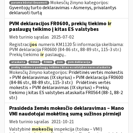
Mokesčių žinyno kategorijos:
parama būstui išnuomoti
Gyventojų turto deklaravimas » Asmenys, privalantys
deklaruoti turtą
PVM deklaracijos FR0600, prekių tiekimo
ir
paslaugų teikimo į kitas ES valstybes
Web turinio sąrašas
2025-07-02
Registraci
jos
numeris KM1120 Ši informacija skelbiama:
PVM deklaracija FR0600 (84-86 str., 88-89 str., 115-3 str.)
Prekių tiekimo
ir
paslaugų...
ataskaita
fr0564
fr0600
pvm
pvm deklaracija
prekių tiekimo ir paslaugų teikimo į kitas es valstybes nares ataskaita
Mokesčių žinyno kategorijos:
Pridėtinės vertės mokestis
» PVM deklaravimas (IX skyrius) » PVM deklaracija FR0600
(84-86 str., 88-89 str., 115-3 str.)
Pridėtinės vertės
mokestis » PVM deklaravimas (IX skyrius) » Prekių
tiekimo į kitas ES valstybes ataskaita FR0564 (88-1, 88-2
str.)
Prasideda žemės mokesčio deklaravimas – Mano
VMI naudotojai mokėtiną sumą sužinos pirmieji
Web turinio sąrašas
2021-10-21
Valstybinė
mokesčių
inspekcija (toliau – VMI)