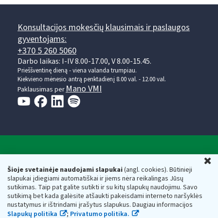
Konsultacijos mokesčių klausimais ir paslaugos
gyventojams:
+370 5 260 5060
Darbo laikas: I-IV 8.00-17.00, V 8.00-15.45.
Prieššventinę dieną - viena valanda trumpiau.
Kiekvieno mėnesio antrą penktadienį 8.00 val. - 12.00 val.
Mano VMI
Paklausimas per
Valstybinė mokesčių inspekcija prie Lietuvos
U
Respublikos finansų ministerijos
Šioje svetainėje naudojami slapukai
(angl. cookies). Būtinieji
slapukai įdiegiami automatiškai ir jiems nėra reikalingas Jūsų
Biudžetinė įstaiga. Juridinio asmens kodas — 188659752,
sutikimas. Taip pat galite sutikti ir su kitų slapukų naudojimu. Savo
adresas: Vasario 16-osios g. 14, 01107 Vilnius, Lietuva, el.paštas:
sutikimą bet kada galėsite atšaukti pakeisdami interneto naršyklės
vmi@vmi.lt
, E. pristatymo dėžutės adresas 188659752
nustatymus ir ištrindami įrašytus slapukus. Daugiau informacijos
Duomenys apie Valstybinę mokesčių inspekciją prie Lietuvos
Slapukų politika
;
Privatumo politika.
Respublikos finansų ministerijos kaupiami ir saugomi Juridinių