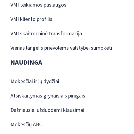
VMI teikiamos paslaugos
VMI kliento profilis
VMI skaitmeninė transformacija
Vienas langelis prievolėms valstybei sumokėti
NAUDINGA
Mokesčiai ir jų dydžiai
Atsiskaitymas grynaisiais pinigais
Dažniausiai užduodami klausimai
Mokesčių ABC