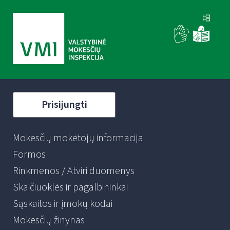
Prisijungti
Mokesčių mokėtojų informacija
Formos
Rinkmenos / Atviri duomenys
Skaičiuoklės ir pagalbininkai
Sąskaitos ir įmokų kodai
Mokesčių žinynas