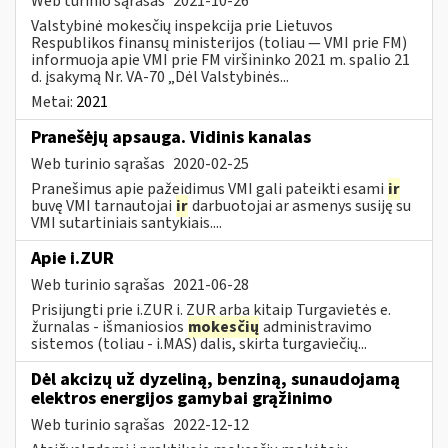
Web turinio sąrašas
2021-10-26
Valstybinė mokesčių inspekcija prie Lietuvos
Respublikos finansų ministerijos (toliau ― VMI prie FM)
informuoja apie VMI prie FM viršininko 2021 m. spalio 21
d. įsakymą Nr. VA-70 „Dėl Valstybinės...
Metai:
2021
Pranešėjų apsauga. Vidinis kanalas
Web turinio sąrašas
2020-02-25
Pranešimus apie pažeidimus VMI gali pateikti esami
ir
buvę VMI tarnautojai
ir
darbuotojai ar asmenys susiję su
VMI sutartiniais santykiais....
Apie i.ZUR
Web turinio sąrašas
2021-06-28
Prisijungti prie i.ZUR i. ZUR arba kitaip Turgavietės e.
žurnalas - išmaniosios
mokesčių
administravimo
sistemos (toliau - i.MAS) dalis, skirta turgaviečių...
Dėl akcizų už dyzeliną, benziną, sunaudojamą
elektros energijos gamybai grąžinimo
Web turinio sąrašas
2022-12-12