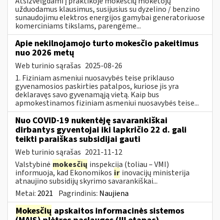
Atsižvelgdami į praktikoje mokesčių mokėtojų
užduodamus klausimus, susijusius su dyzelino / benzino
sunaudojimu elektros energijos gamybai generatoriuose
komerciniams tikslams, parengėme...
Apie nekilnojamojo turto mokesčio pakeitimus
nuo 2026 metų
Web turinio sąrašas
2025-08-26
1. Fiziniam asmeniui nuosavybės teise priklauso
gyvenamosios paskirties patalpos, kuriose jis yra
deklaravęs savo gyvenamąją vietą. Kaip bus
apmokestinamos fiziniam asmeniui nuosavybės teise...
Nuo COVID-19 nukentėję savarankiškai
dirbantys gyventojai iki lapkričio 22 d. gali
teikti paraiškas subsidijai gauti
Web turinio sąrašas
2021-11-12
Valstybinė
mokesčių
inspekcija (toliau – VMI)
informuoja, kad Ekonomikos
ir
inovacijų ministerija
atnaujino subsidijų skyrimo savarankiškai...
Metai:
2021
Pagrindinis:
Naujiena
Mokesčių
apskaitos informacinės sistemos