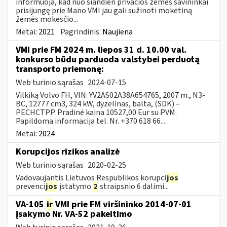
informuoja, kad nuo šiandien privačios žemės savininkai
prisijungę prie Mano VMI jau gali sužinoti mokėtiną
žemės mokesčio...
Metai:
2021
Pagrindinis:
Naujiena
VMI prie FM 2024 m. liepos 31 d. 10.00 val.
konkurso būdu parduoda valstybei perduotą
transporto priemonę:
Web turinio sąrašas
2024-07-15
Vilkiką Volvo FH, VIN: YV2AS02A38A654765, 2007 m., N3-
BC, 12777 cm3, 324 kW, dyzelinas, balta, (SDK) –
PECHCTPP. Pradinė kaina 10527,00 Eur su PVM.
Papildoma informacija tel. Nr. +370 618 66...
Metai:
2024
Korupcijos rizikos analizė
Web turinio sąrašas
2020-02-25
Vadovaujantis Lietuvos Respublikos korupci
jos
prevenci
jos
įstatymo
2
straipsnio 6 dalimi...
VA-105
ir
VMI prie FM viršininko 2014-07-01
įsakymo Nr. VA-52 pakeitimo