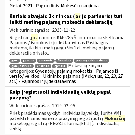
Metai:
2021
Pagrindinis:
Mokesčio naujiena
Kuriais atvejais ūkininkas (
ar
jo partneris) turi
teikti metinę pajamų mokesčio deklaraciją
Web turinio sąrašas
2023-11-22
Registraci
jos
numeris KM0785 Ši informacija skelbiama:
Pajamos / išmokos ir jų deklaravimas Pasibaigus
metams, iki kitų metų gegužės 1 d., metinę pajamų
deklaraciją privalo...
gpm
gpm308
partneris
ūkininkas
pajamų deklaravimas
Mokesčių žinyno
gpmį 2 str 33 d
27 str 4 d
gpm311
kategorijos:
Gyventojų pajamų mokestis » Pajamos iš
verslo/ veiklos » Ūkininko pajamos (IV skyrius, 22, 23, 27
str.) » Pajamos ir jų deklaravimas
Kaip įregistruoti individualią veiklą pagal
pažymą?
Web turinio sąrašas
2019-02-09
Prieš pradėdamas vykdyti individualią veiklą, turite VMI
pateikti Fizinio asmens prašymą įregistruoti į
Mokesčių
mokėtojų registrą (REG812 forma[EP1] ). Individualią
veiklą...