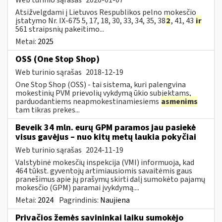
Atsižvelgdami į Lietuvos Respublikos pelno mokesčio
įstatymo Nr. IX-675 5, 17, 18, 30, 33, 34, 35, 38
2
, 41, 43
ir
561 straipsnių pakeitimo...
Metai:
2025
OSS (One Stop Shop)
Web turinio sąrašas
2018-12-19
One Stop Shop (OSS) - tai sistema, kuri palengvina
mokestinių PVM prievolių vykdymą ūkio subjektams,
parduodantiems neapmokestinamiesiems
asmenims
tam tikras prekes...
Beveik 34 mln. eurų GPM paramos jau pasiekė
visus gavėjus – nuo kitų metų laukia pokyčiai
Web turinio sąrašas
2024-11-19
Valstybinė mokesčių inspekcija (VMI) informuoja, kad
464 tūkst. gyventojų artimiausiomis savaitėmis gaus
pranešimus apie jų prašymų skirti dalį sumokėto pajamų
mokesčio (GPM) paramai įvykdymą....
Metai:
2024
Pagrindinis:
Naujiena
Privačios žemės savininkai laiku sumokėjo