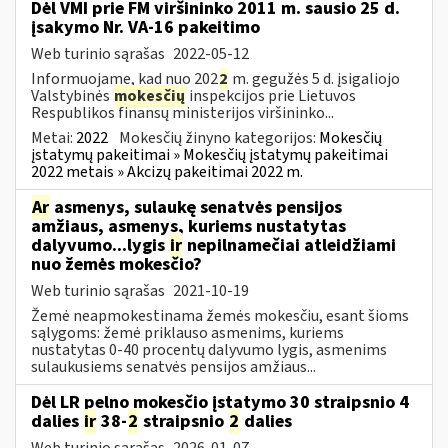
Dėl VMI prie FM viršininko 2011 m. sausio 25 d.
įsakymo Nr. VA-16 pakeitimo
Web turinio sąrašas
2022-05-12
Informuojame, kad nuo 202
2
m. gegužės 5 d. įsigaliojo
Valstybinės
mokesčių
inspekcijos prie Lietuvos
Respublikos finansų ministerijos viršininko...
Metai:
2022
Mokesčių žinyno kategorijos:
Mokesčių
įstatymų pakeitimai » Mokesčių įstatymų pakeitimai
2022 metais » Akcizų pakeitimai 2022 m.
Ar
asmenys, sulaukę senatvės pensijos
amžiaus, asmenys, kuriems nustatytas
dalyvumo...lygis
ir
nepilnamečiai atleidžiami
nuo žemės mokesčio?
Web turinio sąrašas
2021-10-19
Žemė neapmokestinama žemės mokesčiu, esant šioms
sąlygoms: žemė priklauso asmenims, kuriems
nustatytas 0-40 procentų dalyvumo lygis, asmenims
sulaukusiems senatvės pensijos amžiaus...
Dėl LR pelno mokesčio įstatymo 30 straipsnio 4
dalies
ir
38-
2
straipsnio
2
dalies
Web turinio sąrašas
2026-01-07