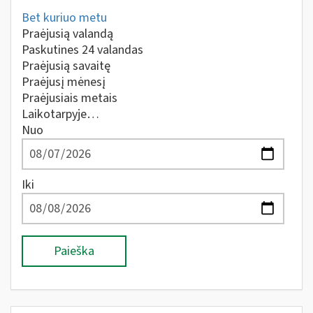
Bet kuriuo metu
Praėjusią valandą
Paskutines 24 valandas
Praėjusią savaitę
Praėjusį mėnesį
Praėjusiais metais
Laikotarpyje…
Nuo
Iki
Paieška