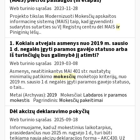
(MAIS) plėtros paslaugos (III etapas)
Web turinio sąrašas
2023-11-28
Projekto tikslas Modernizuoti Mokesčių apskaitos
informacinę sistemą (MAIS) taip, kad įgyvendinti
sudarytos sutarties su VĮ Registrų centru dėl MAIS
ir
Piniginių lėšų...
1. Kokiais atvejais asmenys nuo 2019 m. sausio
1 d. negalės įgyti paramos gavėjo statuso arba
iš turinčiųjų bus galimybė jį atimti?
Web turinio sąrašas
2019-03-08
Asmenys, neatitinkantys MAĮ 401 str. nustatytų
minimalių patikimo
mokesčių
mokėtojo kriterijų, nuo
2019 m. sausio 1 d. negalės įgyti paramos gavėjo statuso,
o tais...
Metai (Archyvas):
2019
Mokesčiai:
Labdaros ir paramos
mokestis
Pagrindinis:
Mokesčių pakeitimai
​​​​​​​Dėl akcizų deklaravimo pokyčių
Web turinio sąrašas
2025-09-18
Informuojame, kad už mokestinius laikotarpius,
prasidedančius nuo 2025 m. rugsėjo 1 d., turi būti
teikiama nauja akcizų deklaracijos forma – AKC430. Už