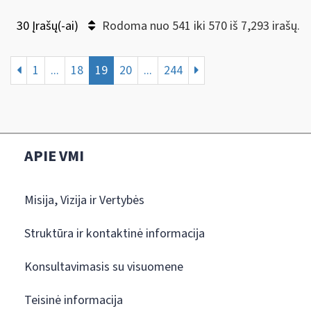
30 Įrašų(-ai)
Rodoma nuo 541 iki 570 iš 7,293 irašų.
1
...
18
19
20
...
244
APIE VMI
Misija, Vizija ir Vertybės
Struktūra ir kontaktinė informacija
Konsultavimasis su visuomene
Teisinė informacija