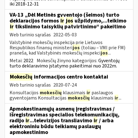
iki 2018-12-31
VA-13 „Dėl Metinės gyventojo (šeimos) turto
deklaracijos formos
ir
jos
užpildymo,...teikimo
ir
tikslinimo taisyklių patvirtinimo“ pakeitimo
Web turinio sąrašas
2022-05-03
Valstybinė mokesčių inspekcija prie Lietuvos
Respublikos finansų ministeri
jos
(toliau – VMI prie FM)
praneša, kad Valstybinės mokesčių inspekci
jos
...
Metai:
2022
Mokesčių žinyno kategorijos:
Gyventojų
turto deklaravimo įstatymo pakeitimai nuo 2022m.
Mokesčių
informacijos centro kontaktai
Web turinio sąrašas
2020-07-24
Konsultacijos
mokesčių
klausimais
ir
paslaugos
gyventojams Konsultacijas
mokesčių
klausimais
ir
...
Apmokestinamųjų asmenų įregistravimas /
išregistravimas specialios telekomunikacijų,
radijo
ir
...televizijos transliavimo
ir
/ arba
elektroniniu būdu teikiamų paslaugų
apmokestinimo