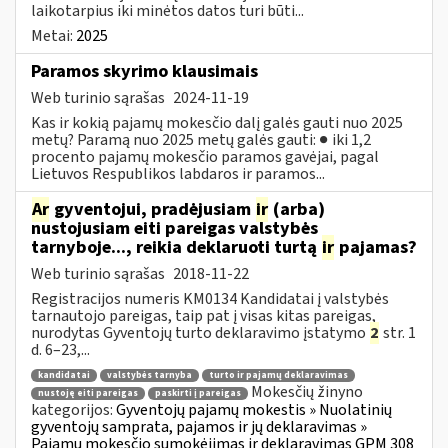
laikotarpius iki minėtos datos turi būti...
Metai:
2025
Paramos skyrimo klausimais
Web turinio sąrašas
2024-11-19
Kas ir kokią pajamų mokesčio dalį galės gauti nuo 2025
metų? Paramą nuo 2025 metų galės gauti: ● iki 1,2
procento pajamų mokesčio paramos gavėjai, pagal
Lietuvos Respublikos labdaros ir paramos...
Ar
gyventojui, pradėjusiam
ir
(arba)
nustojusiam eiti pareigas valstybės
tarnyboje..., reikia deklaruoti turtą
ir
pajamas?
Web turinio sąrašas
2018-11-22
Registracijos numeris KM0134 Kandidatai į valstybės
tarnautojo pareigas, taip pat į visas kitas pareigas,
nurodytas Gyventojų turto deklaravimo įstatymo
2
str. 1
d. 6–23,...
kandidatai
valstybės tarnyba
turto ir pajamų deklaravimas
Mokesčių žinyno
nustoję eiti pareigas
paskirti į pareigas
kategorijos:
Gyventojų pajamų mokestis » Nuolatinių
gyventojų samprata, pajamos ir jų deklaravimas »
Pajamų mokesčio sumokėjimas ir deklaravimas GPM 308