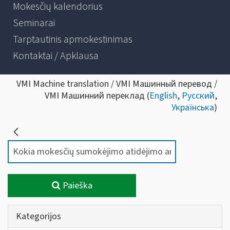
Mokesčių kalendorius
Seminarai
Tarptautinis apmokestinimas
Kontaktai / Apklausa
VMI Machine translation / VMI Машинный перевод /
VMI Машинний переклад (
English
,
Русский
,
Українська
)
Paieška
Kategorijos