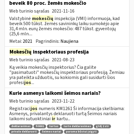
beveik 80 proc. žemės mokesčio
Web turinio sąrašas
2021-11-16
Valstybinė
mokesčių
inspekcija (VMI) informuoja, kad
beveik 500 tūkst. žemės savininkų laiku sumokėjo apie
31,4 mln. eurų žemės mokesčio: 487 tūkst. gyventojų
(25,6 mln....
Metai:
2021
Pagrindinis:
Naujiena
Mokesčių
inspektoriaus profesija
Web turinio sąrašas
2021-08-23
Ką veikia mokesčių inspektorius? Čia galite
"pasimatuoti" mokesčių inspektoriaus profesiją. Žemiau
yra pateikta užduotis, su kokiomis gali susidurti šios
profesi
jos
...
Kurie asmenys laikomi šeimos nariais?
Web turinio sąrašas
2023-11-22
Registraci
jos
numeris KM1261 Ši informacija skelbiama:
Asmenys, privalantys deklaruoti turtą Šeimos nariais
laikomi sutuoktiniai
ir
kartu...
deklaravimas
fr0001
turtas
turto deklaravimas
gtdį 2 str
privalo deklaruoti
šeimos nariai
parama būstui įsigyti