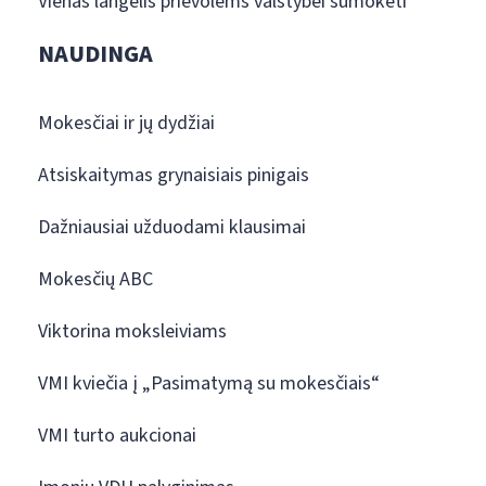
Vienas langelis prievolėms valstybei sumokėti
NAUDINGA
Mokesčiai ir jų dydžiai
Atsiskaitymas grynaisiais pinigais
Dažniausiai užduodami klausimai
Mokesčių ABC
Viktorina moksleiviams
VMI kviečia į „Pasimatymą su mokesčiais“
VMI turto aukcionai