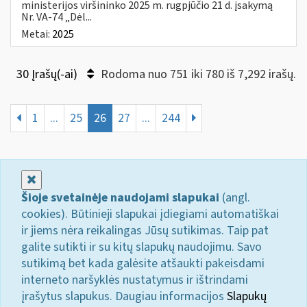
ministerijos viršininko 2025 m. rugpjūčio 21 d. įsakymą
Nr. VA-74 „Dėl...
Metai:
2025
30 Įrašų(-ai)
Rodoma nuo 751 iki 780 iš 7,292 irašų.
1
...
25
26
27
...
244
Uždaryti
Šioje svetainėje naudojami slapukai
(angl.
cookies). Būtinieji slapukai įdiegiami automatiškai
ir jiems nėra reikalingas Jūsų sutikimas. Taip pat
galite sutikti ir su kitų slapukų naudojimu. Savo
sutikimą bet kada galėsite atšaukti pakeisdami
interneto naršyklės nustatymus ir ištrindami
įrašytus slapukus. Daugiau informacijos
Slapukų