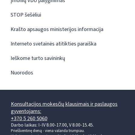
Įmonių VDU palyginimas
STOP šešėliui
Krašto apsaugos ministerijos informacija
Interneto svetainės atitikties paraiška
Ieškome turto savininkų
Nuorodos
Konsultacijos mokesčių klausimais ir paslaugos
gyventojams:
+370 5 260 5060
Darbo laikas: I-IV 8.00-17.00, V 8.00-15.45.
Prieššventinę dieną - viena valanda trumpiau.