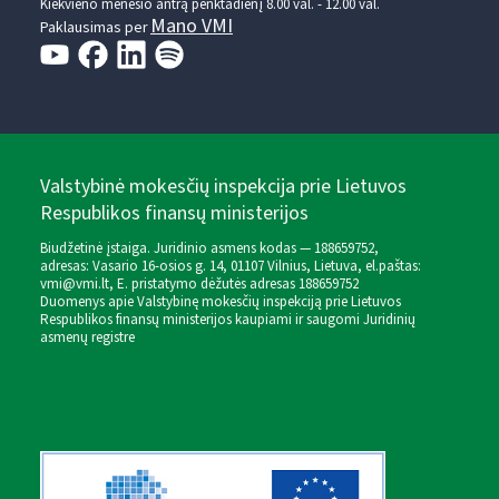
Kiekvieno mėnesio antrą penktadienį 8.00 val. - 12.00 val.
Mano VMI
Paklausimas per
Valstybinė mokesčių inspekcija prie Lietuvos
Respublikos finansų ministerijos
Biudžetinė įstaiga. Juridinio asmens kodas — 188659752,
adresas: Vasario 16-osios g. 14, 01107 Vilnius, Lietuva, el.paštas:
vmi@vmi.lt
, E. pristatymo dėžutės adresas 188659752
Duomenys apie Valstybinę mokesčių inspekciją prie Lietuvos
Respublikos finansų ministerijos kaupiami ir saugomi Juridinių
asmenų registre