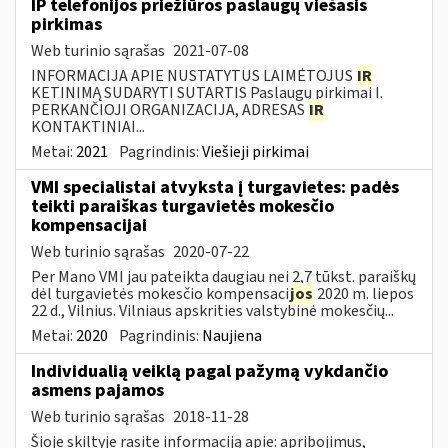
IP telefonijos priežiūros paslaugų viešasis
pirkimas
Web turinio sąrašas
2021-07-08
INFORMACIJA APIE NUSTATYTUS LAIMĖTOJUS
IR
KETINIMĄ SUDARYTI SUTARTIS Paslaugų pirkimai I.
PERKANČIOJI ORGANIZACIJA, ADRESAS
IR
KONTAKTINIAI...
Metai:
2021
Pagrindinis:
Viešieji pirkimai
VMI specialistai atvyksta į turgavietes: padės
teikti paraiškas turgavietės mokesčio
kompensacijai
Web turinio sąrašas
2020-07-22
Per Mano VMI jau pateikta daugiau nei 2,7 tūkst. paraiškų
dėl turgavietės mokesčio kompensaci
jos
2020 m. liepos
22 d., Vilnius. Vilniaus apskrities valstybinė mokesčių...
Metai:
2020
Pagrindinis:
Naujiena
Individualią veiklą pagal pažymą vykdančio
asmens pajamos
Web turinio sąrašas
2018-11-28
Šioje skiltyje rasite informaciją apie: apribojimus,