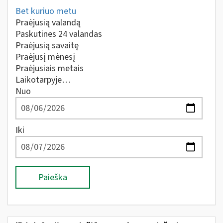
Bet kuriuo metu
Praėjusią valandą
Paskutines 24 valandas
Praėjusią savaitę
Praėjusį mėnesį
Praėjusiais metais
Laikotarpyje…
Nuo
Iki
Paieška