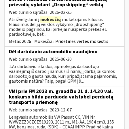
prievolių vykdant „Dropshipping“ veiklą
Web turinio sąrašas
2026-02-25
Atsižvelgdami į
mokesčių
mokėtojams kilusius
klausimus dėl jų veiklos vykdymo „dropshipping“
modelio pagrindu, kai pirkėjai nusiperka prekes el.
parduotuvėje, bet...
Metai:
2026
Mokesčiai:
Pridėtinės vertės mokestis
Dėl darbdavio automobilio naudojimo
Web turinio sąrašas
2025-06-30
1.Ar darbdavio išlaidos, apmokėjus darbuotojo
važinėjimą iš darbo į namus / iš namų į darbą laikomos
darbuotojo gauta nauda, kuri pripažįstama pajamomis,
gautomis natūra? Taip, pagal GPMĮ 9...
VMI prie FM 2023 m. gruodžio 21 d. 14.30 val.
konkurso būdu parduoda valstybei perduotą
transporto priemonę
Web turinio sąrašas
2023-12-07
Lengvasis automobilis VW Passat CC, VIN Nr.
WVWZZZ3CZCE519293, 2011 m., M1-AA, 1984 cm3, 155
kW, benzinas, ruda, (SDK) – CEAAHNPP. Pradinė kaina