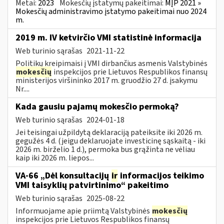
Metai:
2023
Mokesčių įstatymų pakeitimai:
MĮP 2021 »
Mokesčių administravimo įstatymo pakeitimai nuo 2024
m.
2019 m. IV ketvirčio VMI statistinė informacija
Web turinio sąrašas
2021-11-22
Politikų kreipimaisi į VMI dirbančius asmenis Valstybinės
mokesčių
inspekcijos prie Lietuvos Respublikos finansų
ministerijos viršininko 2017 m. gruodžio 27 d. įsakymu
Nr....
Kada gausiu pajamų mokesčio permoką?
Web turinio sąrašas
2024-01-18
Jei teisingai užpildytą deklaraciją pateiksite iki 2026 m.
gegužės 4 d. (jeigu deklaruojate investicinę sąskaitą - iki
2026 m. birželio 1 d.), permoka bus grąžinta ne vėliau
kaip iki 2026 m. liepos...
VA-66 „Dėl konsultacijų
ir
informacijos teikimo
VMI taisyklių patvirtinimo“ pakeitimo
Web turinio sąrašas
2025-08-22
Informuojame apie priimtą Valstybinės
mokesčių
inspekcijos prie Lietuvos Respublikos finansų