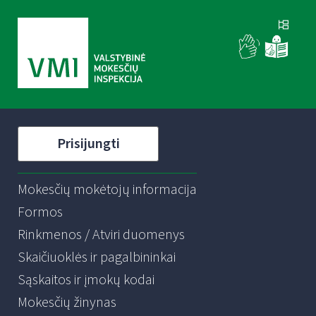
Prisijungti
Mokesčių mokėtojų informacija
Formos
Rinkmenos / Atviri duomenys
Skaičiuoklės ir pagalbininkai
Sąskaitos ir įmokų kodai
Mokesčių žinynas