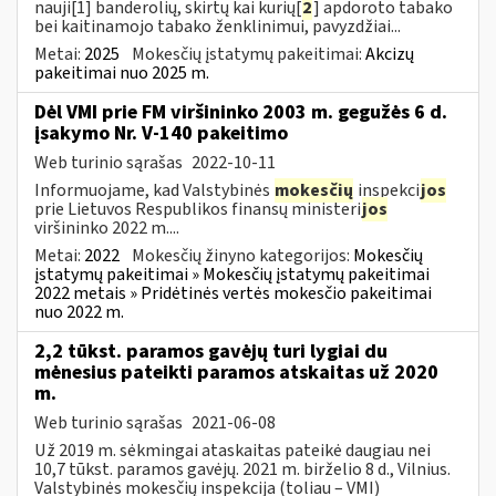
nauji[1] banderolių, skirtų kai kurių[
2
] apdoroto tabako
bei kaitinamojo tabako ženklinimui, pavyzdžiai...
Metai:
2025
Mokesčių įstatymų pakeitimai:
Akcizų
pakeitimai nuo 2025 m.
Dėl VMI prie FM viršininko 2003 m. gegužės 6 d.
įsakymo Nr. V-140 pakeitimo
Web turinio sąrašas
2022-10-11
Informuojame, kad Valstybinės
mokesčių
inspekci
jos
prie Lietuvos Respublikos finansų ministeri
jos
viršininko 2022 m....
Metai:
2022
Mokesčių žinyno kategorijos:
Mokesčių
įstatymų pakeitimai » Mokesčių įstatymų pakeitimai
2022 metais » Pridėtinės vertės mokesčio pakeitimai
nuo 2022 m.
2,2 tūkst. paramos gavėjų turi lygiai du
mėnesius pateikti paramos atskaitas už 2020
m.
Web turinio sąrašas
2021-06-08
Už 2019 m. sėkmingai ataskaitas pateikė daugiau nei
10,7 tūkst. paramos gavėjų. 2021 m. birželio 8 d., Vilnius.
Valstybinės mokesčių inspekcija (toliau – VMI)