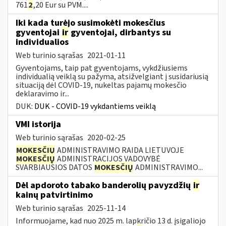
761
2
,20 Eur su PVM....
Iki kada turėjo susimokėti mokesčius
gyventojai
ir
gyventojai, dirbantys su
individualios
Web turinio sąrašas
2021-01-11
Gyventojams, taip pat gyventojams, vykdžiusiems
individualią veiklą su pažyma, atsižvelgiant į susidariusią
situaciją dėl COVID-19, nukeltas pajamų mokesčio
deklaravimo ir...
DUK:
DUK - COVID-19 vykdantiems veiklą
VMI istorija
Web turinio sąrašas
2020-02-25
MOKESČIŲ
ADMINISTRAVIMO RAIDA LIETUVOJE
MOKESČIŲ
ADMINISTRACIJOS VADOVYBĖ
SVARBIAUSIOS DATOS
MOKESČIŲ
ADMINISTRAVIMO...
Dėl apdoroto tabako banderolių pavyzdžių
ir
kainų patvirtinimo
Web turinio sąrašas
2025-11-14
Informuojame, kad nuo 2025 m. lapkričio 13 d. įsigaliojo