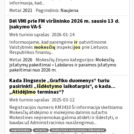
informuoja, kad...
Metai:
2021
Pagrindinis:
Naujiena
Dėl VMI prie FM viršininko 2026 m. sausio 13 d.
įsakymo VA-5
Web turinio sąrašas
2026-01-14
Informuojame, kad parengėme
ir
patvirtinome
Valstybinės
mokesčių
inspekci
jos
prie Lietuvos
Respublikos finansų...
Metai:
2026
Mokesčių žinyno kategorijos:
Mokesčių
įstatymų pakeitimai » Labdaros ir paramos įstatymo
pakeitimai nuo 2026 m.
Kada žingsnyje „Grafiko duomenys“ turiu
pasirinkti „
Išdėstymo
laikotarpis“, o kada...
„
Atidėjimo
terminas“?
Web turinio sąrašas
2025-03-12
Registracijos numeris KM3410 Ši informacija skelbiama:
Mokesčių atidėjimo ir mokėjimo dalimis sutartis
Mokestines nepriemokas galima atidėti ir išdėstyti, o
baudas už Administracinius nusižengimus...
nepriemokos
sutartis
mokestinės nepriemokos išdėstymas