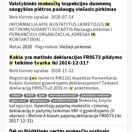
Valstybinės
mokesčių
inspekcijos duomenų
saugyklos plėtros paslaugų viešasis pirkimas
Web turinio sąrašas
2020-07-14
INFORMACIJA APIE NUSTATYTUS LAIMĖTOJUS
IR
KETINIMĄ SUDARYTI SUTARTIS Paslaugų pirkimai I.
PERKANČIOJI ORGANIZACIJA, ADRESAS
IR
KONTAKTINIAI...
Metai:
2020
Pagrindinis:
Viešieji pirkimai
Kokia
yra metinės deklaracijos FR0573 pildymo
ir
teikimo
tvarka
iki 2016-12-31?
Web turinio sąrašas
2018-11-22
Registraci
jos
numeris KM1161 Aspektas Komentaras
Kokios išmokos gyventojams deklaruojamos? Teikiant
deklaraciją FR0573 už 2016 m.
ir
ankstesnius...
a klasė
fr0573
gpm
metinė deklaracija
pateikimo terminas
Mokesčių žinyno
gpmį 24 str
užpildymas
pateikimo būdai
kategorijos:
Gyventojų pajamų mokestis » Įmonių
deklaracijų ir pažymų teikimas VMI ir gyventojams (V
skyrius) » Metinė A klasės pajamų deklaracija FR0573 (iki
2017-12-31)
Dėl su Pridėtinės vertės mokesčiu susijusių