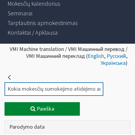
Mokesčių kalendorius
Seminarai
Tarptautinis apmokestinimas
Kontaktai / Apklausa
VMI Machine translation / VMI Машинный перевод /
VMI Машинний переклад (
English
,
Русский
,
Українська
)
Paieška
Parodymo data