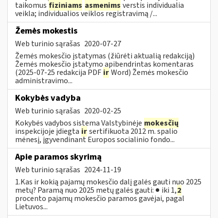
taikomus
fiziniams
asmenims
verstis individualia
veikla; individualios veiklos registravimą /...
Žemės mokestis
Web turinio sąrašas
2020-07-27
Žemės mokesčio įstatymas (žiūrėti aktualią redakciją)
Žemės mokesčio įstatymo apibendrintas komentaras
(2025-07-25 redakcija PDF
ir
Word) Žemės mokesčio
administravimo...
Kokybės vadyba
Web turinio sąrašas
2020-02-25
Kokybės vadybos sistema Valstybinėje
mokesčių
inspekcijoje įdiegta
ir
sertifikuota 2012 m. spalio
mėnesį, įgyvendinant Europos socialinio fondo...
Apie paramos skyrimą
Web turinio sąrašas
2024-11-19
1.Kas ir kokią pajamų mokesčio dalį galės gauti nuo 2025
metų? Paramą nuo 2025 metų galės gauti: ● iki 1,
2
procento pajamų mokesčio paramos gavėjai, pagal
Lietuvos...