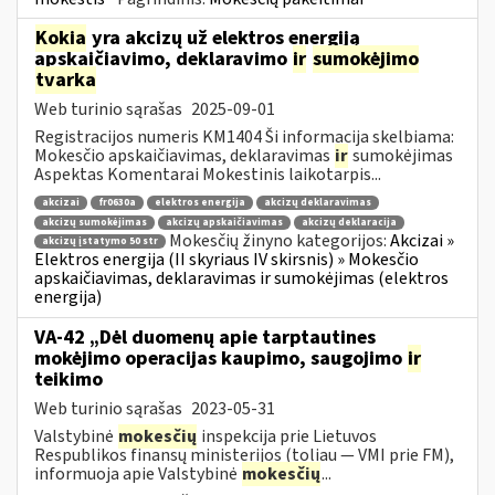
Kokia
yra akcizų už elektros energiją
apskaičiavimo, deklaravimo
ir
sumokėjimo
tvarka
Web turinio sąrašas
2025-09-01
Registracijos numeris KM1404 Ši informacija skelbiama:
Mokesčio apskaičiavimas, deklaravimas
ir
sumokėjimas
Aspektas Komentarai Mokestinis laikotarpis...
akcizai
fr0630a
elektros energija
akcizų deklaravimas
akcizų sumokėjimas
akcizų apskaičiavimas
akcizų deklaracija
Mokesčių žinyno kategorijos:
Akcizai »
akcizų įstatymo 50 str
Elektros energija (II skyriaus IV skirsnis) » Mokesčio
apskaičiavimas, deklaravimas ir sumokėjimas (elektros
energija)
VA-42 „Dėl duomenų apie tarptautines
mokėjimo operacijas kaupimo, saugojimo
ir
teikimo
Web turinio sąrašas
2023-05-31
Valstybinė
mokesčių
inspekcija prie Lietuvos
Respublikos finansų ministerijos (toliau ― VMI prie FM),
informuoja apie Valstybinė
mokesčių
...