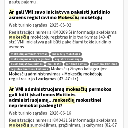
gautų pajamų...
Ar
gali VMI savo iniciatyva pakeisti juridinio
asmens registravimo
Mokesčių
mokėtojų
Web turinio sąrašas
2025-05-02
Registracijos numeris KM0209 Ši informacija skelbiama:
Mokesčių
mokėtojų registras ir jo tvarkymas (43-47
str.) VMI iniciatyva gali būti pakeičiami tokie juridinio
asmens...
mokesčių administravimas
mokesčių mokėtojas
mokesčių mokėtojų registras
registro duomenys
duomenų atnaujinimas
maį 45 str.
juridinis asmuo
duomenų keitimas
Mokesčių žinyno kategorijos:
registro duomenų keitimas
Mokesčių administravimas » Mokesčių mokėtojų
registras ir jo tvarkymas (43-47 str.)
Ar
VMI administruojamų
mokesčių
permokos
gali būti įskaitomos Muitinės
administruojamų...
mokesčių
mokestinei
nepriemokai padengti?
Web turinio sąrašas
2026-06-16
Registracijos numeris KM0431 Ši informacija skelbiama:
Mokesčių
sumokėjimas, grąžinimas, įskaitymas (82-87