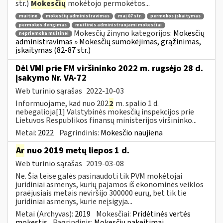
str.)
Mokesčių
mokėtojo permokėtos...
muitinė
mokesčių administravimas
maį 87 str.
permokos įskaitymas
permokos dengimas
muitinės administruojami mokesčiai
Mokesčių žinyno kategorijos:
Mokesčių
nepriemoka muitinei
administravimas » Mokesčių sumokėjimas, grąžinimas,
įskaitymas (82-87 str.)
Dėl VMI prie FM viršininko 2022 m. rugsėjo 28 d.
įsakymo Nr. VA-72
Web turinio sąrašas
2022-10-03
Informuojame, kad nuo 202
2
m. spalio 1 d.
nebegalioja[1] Valstybinės mokesčių inspekcijos prie
Lietuvos Respublikos finansų ministerijos viršininko...
Metai:
2022
Pagrindinis:
Mokesčio naujiena
Ar
nuo 2019 metų liepos 1 d.
Web turinio sąrašas
2019-03-08
Ne. Šia teise galės pasinaudoti tik PVM mokėtojai
juridiniai asmenys, kurių pajamos iš ekonominės veiklos
praėjusiais metais neviršijo 300000 eurų, bet tik tie
juridiniai asmenys, kurie neįsigyja...
Metai (Archyvas):
2019
Mokesčiai:
Pridėtinės vertės
mokestis
Pagrindinis:
Mokesčių pakeitimai