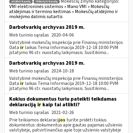
Mokesčių žinyno kategorijos:
atidėti baudą
išdėstyti baudą
VMI elektroninės sistemos » Mano VMI » Mokesčių
atidėjimas ir termino keitimas » Mokesčių atidėjimo ir
mokėjimo dalimis sutartis
Darbotvarkių archyvas 2019 m.
Web turinio sąrašas
2020-04-06
Valstybinė mokesčių inspekcija prie Finansų ministerijos
Data
ir
laikas Tema Informacija 2019-12-18 10:00 PVM
įstatymo 96 str. nuostatų laikymasis. Susitikimo...
Darbotvarkių archyvas 2019 m.
Web turinio sąrašas
2024-10-18
Valstybinė mokesčių inspekcija prie Finansų ministerijos
Data
ir
laikas Tema Informacija 2019-12-18 10:00 PVM
įstatymo 96 str. nuostatų laikymasis. Susitikimo...
Kokius dokumentus turiu pateikti teikdamas
deklaraciją
ir
kaip tai atlikti?
Web turinio sąrašas
2021-02-26
Prie teikiamos deklaraci
jos
turite pridėti tokius
dokumentus: dokumentus apie gautas pajamas užsienio
valstybėje, patvirtinančius apie toje užsienio valstybėje