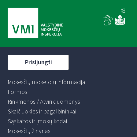
Prisijungti
Mokesčių mokėtojų informacija
Formos
Rinkmenos / Atviri duomenys
Skaičiuoklės ir pagalbininkai
Sąskaitos ir įmokų kodai
Mokesčių žinynas