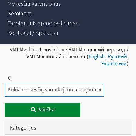
Mokesčių kalendorius
Seminarai
Tarptautinis apmokestinimas
Kontaktai / Apklausa
VMI Machine translation / VMI Машинный перевод /
VMI Машинний переклад (
English
,
Русский
,
Українська
)
Paieška
Kategorijos