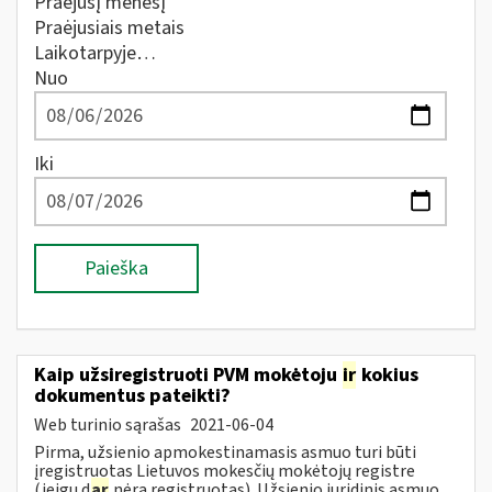
Praėjusį mėnesį
Praėjusiais metais
Laikotarpyje…
Nuo
Iki
Paieška
Kaip užsiregistruoti PVM mokėtoju
ir
kokius
dokumentus pateikti?
Web turinio sąrašas
2021-06-04
Pirma, užsienio apmokestinamasis asmuo turi būti
įregistruotas Lietuvos mokesčių mokėtojų registre
(jeigu d
ar
nėra registruotas). Užsienio juridinis asmuo