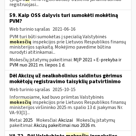
registruojasi...
59. Kaip OSS dalyvis turi sumokėti mokėtiną
PVM?
Web turinio sąrašas
2021-06-16
PVM turi būti sumokėtas į specialią Valstybinės
mokesčių
inspekcijos prie Lietuvos Respublikos finansų
ministerijos sąskaitą. Mokėjimo pavedime būtina
nurodyti atitinkamai...
Mokesčių įstatymų pakeitimai:
MĮP 2021 » E-prekyba ir
PVM nuo 2021 m. liepos 1 d.
Dėl Akcizų už nealkoholinius saldintus gėrimus
mokėtojų registravimo taisyklių patvirtinimo
Web turinio sąrašas
2025-10-15
Informuojame, kad buvo priimtas Valstybinės
mokesčių
inspekcijos prie Lietuvos Respublikos finansų
ministerijos viršininko 2025 m. spalio 13 d. įsakymas Nr.
VA-93[1]...
Metai:
2025
Mokesčiai:
Akcizai
Mokesčių įstatymų
pakeitimai:
Akcizų pakeitimai nuo 2026 m.