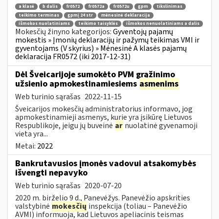
a klasė
b dalis
fr0572
fr0572a
fr0572u
gpm
tikslinimas
teikimo terminas
gpmį 24 str
mėnesinė deklaracija
išmokos nuolatiniams
teikimo taisyklės
išmokos nenuolatiniams a dalis
Mokesčių žinyno kategorijos:
Gyventojų pajamų
mokestis » Įmonių deklaracijų ir pažymų teikimas VMI ir
gyventojams (V skyrius) » Mėnesinė A klasės pajamų
deklaracija FR0572 (iki 2017-12-31)
Dėl Šveicarijoje sumokėto PVM grąžinimo
užsienio apmokestinamiesiems
asmenims
Web turinio sąrašas
2022-11-15
Šveicarijos mokesčių administratorius informavo, jog
apmokestinamieji asmenys, kurie yra įsikūrę Lietuvos
Respublikoje, jeigu jų buveinė
ar
nuolatinė gyvenamoji
vieta yra...
Metai:
2022
Bankrutavusios įmonės vadovui atsakomybės
išvengti nepavyko
Web turinio sąrašas
2020-07-20
2020 m. birželio 9 d., Panevėžys. Panevėžio apskrities
valstybinė
mokesčių
inspekcija (toliau – Panevėžio
AVMI) informuoja, kad Lietuvos apeliacinis teismas