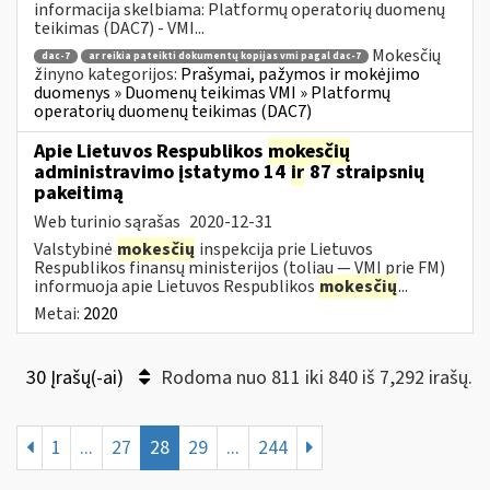
informacija skelbiama: Platformų operatorių duomenų
teikimas (DAC7) - VMI...
Mokesčių
dac-7
ar reikia pateikti dokumentų kopijas vmi pagal dac-7
žinyno kategorijos:
Prašymai, pažymos ir mokėjimo
duomenys » Duomenų teikimas VMI » Platformų
operatorių duomenų teikimas (DAC7)
Apie Lietuvos Respublikos
mokesčių
administravimo įstatymo 14
ir
87 straipsnių
pakeitimą
Web turinio sąrašas
2020-12-31
Valstybinė
mokesčių
inspekcija prie Lietuvos
Respublikos finansų ministerijos (toliau — VMI prie FM)
informuoja apie Lietuvos Respublikos
mokesčių
...
Metai:
2020
30 Įrašų(-ai)
Rodoma nuo 811 iki 840 iš 7,292 irašų.
1
...
27
28
29
...
244