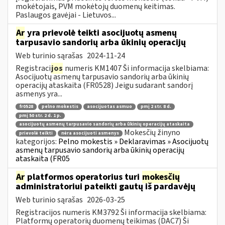
mokėtojais, PVM mokėtojų duomenų keitimas.
Paslaugos gavėjai - Lietuvos...
Ar
yra prievolė teikti asocijuotų asmenų
tarpusavio sandorių arba ūkinių operacijų
Web turinio sąrašas
2024-11-24
Registraci
jos
numeris KM1407 Ši informacija skelbiama:
Asocijuotų asmenų tarpusavio sandorių arba ūkinių
operacijų ataskaita (FR0528) Jeigu sudarant sandorį
asmenys yra...
fr0528
pelno mokestis
asocijuotas asmuo
pmį 2 str. 8 d.
pmį 50 str. 2 d. 1 p.
asocijuotų asmenų tarpusavio sandorių arba ūkinių operacijų ataskaita
Mokesčių žinyno
prievolė teikti
nėra asocijuoti asmenys
kategorijos:
Pelno mokestis » Deklaravimas » Asocijuotų
asmenų tarpusavio sandorių arba ūkinių operacijų
ataskaita (FR05
Ar
platformos operatorius turi
mokesčių
administratoriui pateikti gautų iš pardavėjų
Web turinio sąrašas
2026-03-25
Registracijos numeris KM3792 Ši informacija skelbiama:
Platformų operatorių duomenų teikimas (DAC7) Ši