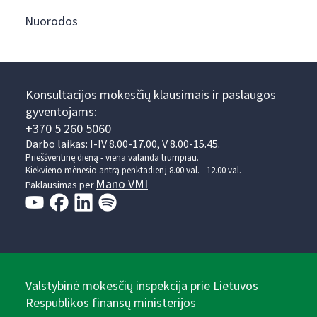
Nuorodos
Konsultacijos mokesčių klausimais ir paslaugos
gyventojams:
+370 5 260 5060
Darbo laikas: I-IV 8.00-17.00, V 8.00-15.45.
Prieššventinę dieną - viena valanda trumpiau.
Kiekvieno mėnesio antrą penktadienį 8.00 val. - 12.00 val.
Mano VMI
Paklausimas per
Valstybinė mokesčių inspekcija prie Lietuvos
Respublikos finansų ministerijos