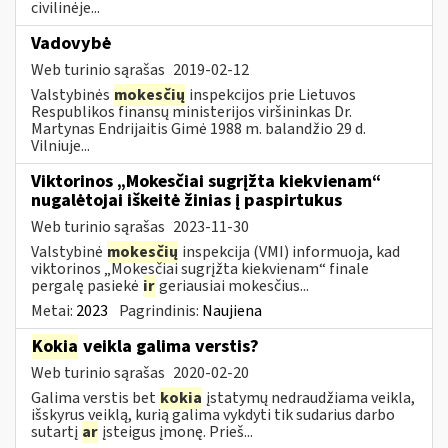
civilinėje...
Vadovybė
Web turinio sąrašas
2019-02-12
Valstybinės
mokesčių
inspekcijos prie Lietuvos
Respublikos finansų ministerijos viršininkas Dr.
Martynas Endrijaitis Gimė 1988 m. balandžio 29 d.
Vilniuje...
Viktorinos „Mokesčiai sugrįžta kiekvienam“
nugalėtojai iškeitė žinias į paspirtukus
Web turinio sąrašas
2023-11-30
Valstybinė
mokesčių
inspekcija (VMI) informuoja, kad
viktorinos „Mokesčiai sugrįžta kiekvienam“ finale
pergalę pasiekė
ir
geriausiai mokesčius...
Metai:
2023
Pagrindinis:
Naujiena
Kokia
veikla galima verstis?
Web turinio sąrašas
2020-02-20
Galima verstis bet
kokia
įstatymų nedraudžiama veikla,
išskyrus veiklą, kurią galima vykdyti tik sudarius darbo
sutartį
ar
įsteigus įmonę. Prieš...