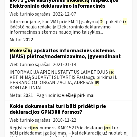
VA-72 „Dėl Valstybinės
mokesčių
inspekcijos
Elektroninio deklaravimo informacinės
Web turinio sąrašas
2022-12-07
Informuojame, kad VMI prie FM[1] įsakymu[
2
] pakeitė
ir
išdėstė nauja redakcija Elektroninio deklaravimo
informacinės sistemos naudojimo taisykles...
Metai:
2022
Mokesčių
apskaitos informacinės sistemos
(MAIS) plėtros/modernizavimo, įgyvendinant
Web turinio sąrašas
2021-01-14
INFORMACIJA APIE NUSTATYTUS LAIMĖTOJUS
IR
KETINIMĄ SUDARYTI SUTARTIS Paslaugų pirkimai I.
PERKANČIOJI ORGANIZACIJA, ADRESAS
IR
KONTAKTINIAI...
Metai:
2021
Pagrindinis:
Viešieji pirkimai
Kokie dokumentai turi būti pridėti prie
deklaracijos GPM308 formos?
Web turinio sąrašas
2018-11-22
Registraci
jos
numeris KM0152 Prie deklaraci
jos
turi
būti pridedama: įgaliojimas, – kai deklaraciją už nuolatinį