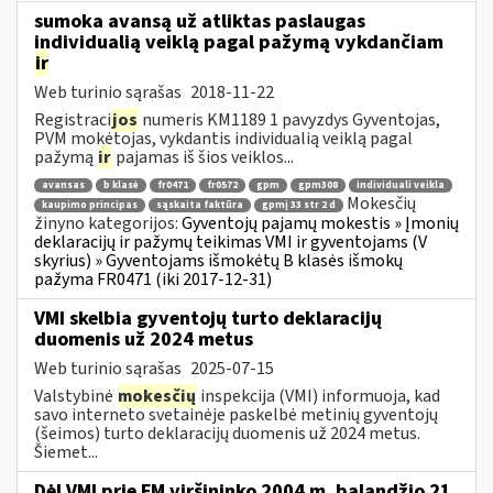
sumoka avansą už atliktas paslaugas
individualią veiklą pagal pažymą vykdančiam
ir
Web turinio sąrašas
2018-11-22
Registraci
jos
numeris KM1189 1 pavyzdys Gyventojas,
PVM mokėtojas, vykdantis individualią veiklą pagal
pažymą
ir
pajamas iš šios veiklos...
avansas
b klasė
fr0471
fr0572
gpm
gpm308
individuali veikla
Mokesčių
kaupimo principas
sąskaita faktūra
gpmį 33 str 2 d
žinyno kategorijos:
Gyventojų pajamų mokestis » Įmonių
deklaracijų ir pažymų teikimas VMI ir gyventojams (V
skyrius) » Gyventojams išmokėtų B klasės išmokų
pažyma FR0471 (iki 2017-12-31)
VMI skelbia gyventojų turto deklaracijų
duomenis už 2024 metus
Web turinio sąrašas
2025-07-15
Valstybinė
mokesčių
inspekcija (VMI) informuoja, kad
savo interneto svetainėje paskelbė metinių gyventojų
(šeimos) turto deklaracijų duomenis už 2024 metus.
Šiemet...
Dėl VMI prie FM viršininko 2004 m. balandžio 21