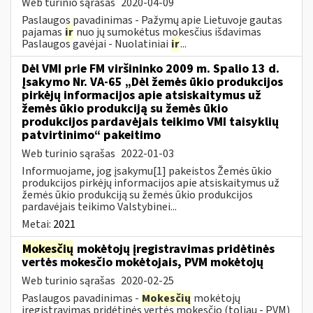
Web turinio sąrašas
2020-04-09
Paslaugos pavadinimas - Pažymų apie Lietuvoje gautas
pajamas
ir
nuo jų sumokėtus mokesčius išdavimas
Paslaugos gavėjai - Nuolatiniai
ir
...
Dėl VMI prie FM viršininko 2009 m. Spalio 13 d.
Įsakymo Nr. VA-65 „Dėl žemės ūkio produkcijos
pirkėjų informacijos apie atsiskaitymus už
žemės ūkio produkciją su žemės ūkio
produkcijos pardavėjais teikimo VMI taisyklių
patvirtinimo“ pakeitimo
Web turinio sąrašas
2022-01-03
Informuojame, jog įsakymu[1] pakeistos Žemės ūkio
produkcijos pirkėjų informacijos apie atsiskaitymus už
žemės ūkio produkciją su žemės ūkio produkcijos
pardavėjais teikimo Valstybinei...
Metai:
2021
Mokesčių
mokėtojų įregistravimas pridėtinės
vertės mokesčio mokėtojais, PVM mokėtojų
Web turinio sąrašas
2020-02-25
Paslaugos pavadinimas -
Mokesčių
mokėtojų
įregistravimas pridėtinės vertės mokesčio (toliau - PVM)