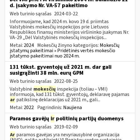
d. įsakymo Nr. VA-57 pakeitimo
Web turinio sąrašas
2024-03-22
Informuojame, kad 2024 m. kovo 19 d. priimtas
Valstybinės mokesčių inspekcijos prie Lietuvos
Respublikos finansų ministerijos viršininko įsakymas Nr.
VA-29 „Dėl Valstybinės mokesčių inspekcijos...
Metai:
2024
Mokesčių žinyno kategorijos:
Mokesčių
įstatymų pakeitimai » Pridėtinės vertės mokesčio
įstatymo pakeitimai nuo 2024 m.
131 tūkst. gyventojų už 2021 m. dar gali
susigrąžinti 38 mln. eurų GPM
Web turinio sąrašas
2022-08-25
Valstybinė
mokesčių
inspekcija (toliau – VMI)
informuoja, kad 131 tūkst. gyventojų, deklaravę pajamas
ar
patikslinę deklaracijas už 2021 m., gali...
Metai:
2022
Pagrindinis:
Naujiena
Paramos gavėjų
ir
politinių partijų duomenys
Web turinio sąrašas
2019-02-09
Ar
paramos gavėjas yra nevyriausybinė organizacija
(NVO), galite patikrinti VĮ Registrų centro svetainėje.