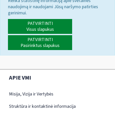
Renka statistinę informaciją apie svetainės
naudojimą ir naudojami Jūsų naršymo patirties
gerinimui.
PATVIRTINTI
Visus slapukus
PATVIRTINTI
Pasirinktus slapukus
APIE VMI
Misija, Vizija ir Vertybės
Struktūra ir kontaktinė informacija