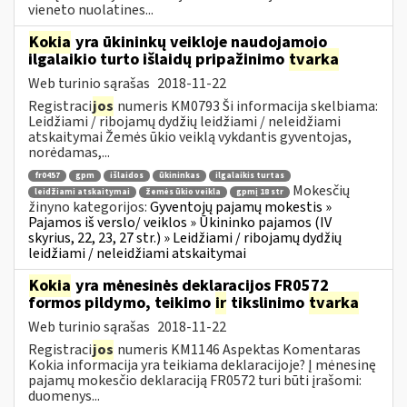
vieneto nuolatines...
Kokia
yra ūkininkų veikloje naudojamojo
ilgalaikio turto išlaidų pripažinimo
tvarka
Web turinio sąrašas
2018-11-22
Registraci
jos
numeris KM0793 Ši informacija skelbiama:
Leidžiami / ribojamų dydžių leidžiami / neleidžiami
atskaitymai Žemės ūkio veiklą vykdantis gyventojas,
norėdamas,...
fr0457
gpm
išlaidos
ūkininkas
ilgalaikis turtas
Mokesčių
leidžiami atskaitymai
žemės ūkio veikla
gpmį 18 str
žinyno kategorijos:
Gyventojų pajamų mokestis »
Pajamos iš verslo/ veiklos » Ūkininko pajamos (IV
skyrius, 22, 23, 27 str.) » Leidžiami / ribojamų dydžių
leidžiami / neleidžiami atskaitymai
Kokia
yra mėnesinės deklaracijos FR0572
formos pildymo, teikimo
ir
tikslinimo
tvarka
Web turinio sąrašas
2018-11-22
Registraci
jos
numeris KM1146 Aspektas Komentaras
Kokia informacija yra teikiama deklaracijoje? Į mėnesinę
pajamų mokesčio deklaraciją FR0572 turi būti įrašomi:
duomenys...