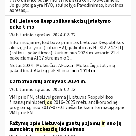
Jeigu įstaiga yra NVO, stulpelyje Pavadinimas, buveinės
adresas,...
Dėl Lietuvos Respublikos akcizų įstatymo
pakeitimo
Web turinio sąrašas
2024-02-22
Informuojame, kad buvo priimtas Lietuvos Respublikos
akcizų įstatymo (toliau − AĮ) pakeitimas Nr. XIV-2473[1]
(toliau - pakeitimas), kuriuo: nuo 2024 m. vasario 21 d.
pakeičiama AĮ 37 straipsnio 3...
Metai:
2024
Mokesčiai:
Akcizai
Mokesčių įstatymų
pakeitimai:
Akcizų pakeitimai nuo 2024 m.
Darbotvarkių archyvas 2024 m.
Web turinio sąrašas
2025-02-13
VMI prie FM, atsižvelgdama į Lietuvos Respublikos
finansų ministeri
jos
2016–2025 metų antikorupcinę
programą, nuo 2017-07-01 viešai teikia informaciją apie
VMI prie FM...
Pažymų apie Lietuvoje gautų pajamų
ir
nuo jų
sumokėtų
mokesčių
išdavimas