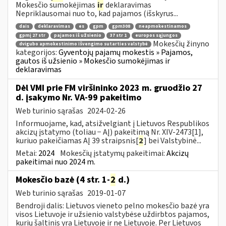
Mokesčio sumokėjimas
ir
deklaravimas
Nepriklausomai nuo to, kad pajamos (išskyrus...
dais
deklaravimas
es
gpm
gpm308
neapmokestinamos
gpmį 27 str
pajamos iš užsienio
37 str 1
europos sąjungos
Mokesčių žinyno
dvigubo apmokestinimo išvengimo sutarties valstybė
kategorijos:
Gyventojų pajamų mokestis » Pajamos,
gautos iš užsienio » Mokesčio sumokėjimas ir
deklaravimas
Dėl VMI prie FM viršininko 2023 m. gruodžio 27
d. įsakymo Nr. VA-99 pakeitimo
Web turinio sąrašas
2024-02-26
Informuojame, kad, atsižvelgiant į Lietuvos Respublikos
akcizų įstatymo (toliau − AĮ) pakeitimą Nr. XIV-2473[1],
kuriuo pakeičiamas AĮ 39 straipsnis[
2
] bei Valstybinė...
Metai:
2024
Mokesčių įstatymų pakeitimai:
Akcizų
pakeitimai nuo 2024 m.
Mokesčio bazė (4 str. 1-
2
d.)
Web turinio sąrašas
2019-01-07
Bendroji dalis: Lietuvos vieneto pelno mokesčio bazė yra
visos Lietuvoje ir užsienio valstybėse uždirbtos pajamos,
kurių šaltinis yra Lietuvoje ir ne Lietuvoje. Per Lietuvos