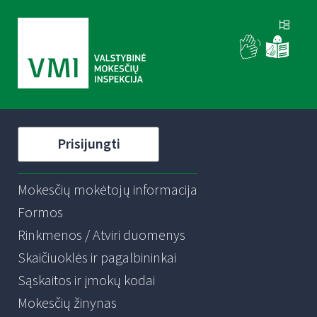
Prisijungti
Mokesčių mokėtojų informacija
Formos
Rinkmenos / Atviri duomenys
Skaičiuoklės ir pagalbininkai
Sąskaitos ir įmokų kodai
Mokesčių žinynas