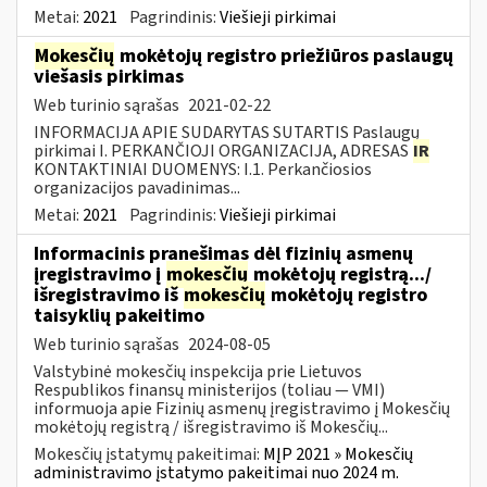
Metai:
2021
Pagrindinis:
Viešieji pirkimai
Mokesčių
mokėtojų registro priežiūros paslaugų
viešasis pirkimas
Web turinio sąrašas
2021-02-22
INFORMACIJA APIE SUDARYTAS SUTARTIS Paslaugų
pirkimai I. PERKANČIOJI ORGANIZACIJA, ADRESAS
IR
KONTAKTINIAI DUOMENYS: I.1. Perkančiosios
organizacijos pavadinimas...
Metai:
2021
Pagrindinis:
Viešieji pirkimai
Informacinis pranešimas dėl fizinių asmenų
įregistravimo į
mokesčių
mokėtojų registrą.../
išregistravimo iš
mokesčių
mokėtojų registro
taisyklių pakeitimo
Web turinio sąrašas
2024-08-05
Valstybinė mokesčių inspekcija prie Lietuvos
Respublikos finansų ministerijos (toliau — VMI)
informuoja apie Fizinių asmenų įregistravimo į Mokesčių
mokėtojų registrą / išregistravimo iš Mokesčių...
Mokesčių įstatymų pakeitimai:
MĮP 2021 » Mokesčių
administravimo įstatymo pakeitimai nuo 2024 m.