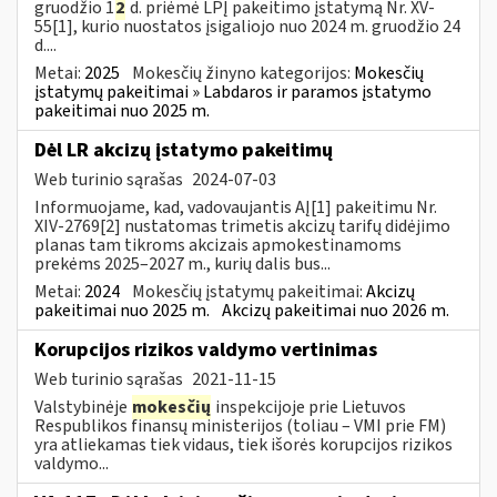
gruodžio 1
2
d. priėmė LPĮ pakeitimo įstatymą Nr. XV-
55[1], kurio nuostatos įsigaliojo nuo 2024 m. gruodžio 24
d....
Metai:
2025
Mokesčių žinyno kategorijos:
Mokesčių
įstatymų pakeitimai » Labdaros ir paramos įstatymo
pakeitimai nuo 2025 m.
Dėl LR akcizų įstatymo pakeitimų
Web turinio sąrašas
2024-07-03
Informuojame, kad, vadovaujantis AĮ[1] pakeitimu Nr.
XIV-2769[2] nustatomas trimetis akcizų tarifų didėjimo
planas tam tikroms akcizais apmokestinamoms
prekėms 2025–2027 m., kurių dalis bus...
Metai:
2024
Mokesčių įstatymų pakeitimai:
Akcizų
pakeitimai nuo 2025 m.
Akcizų pakeitimai nuo 2026 m.
Korupcijos rizikos valdymo vertinimas
Web turinio sąrašas
2021-11-15
Valstybinėje
mokesčių
inspekcijoje prie Lietuvos
Respublikos finansų ministerijos (toliau – VMI prie FM)
yra atliekamas tiek vidaus, tiek išorės korupcijos rizikos
valdymo...