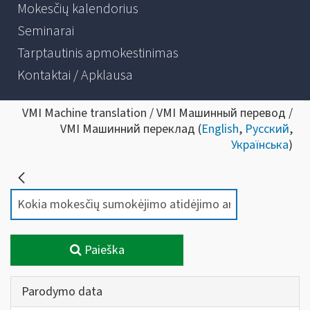
Mokesčių kalendorius
Seminarai
Tarptautinis apmokestinimas
Kontaktai / Apklausa
VMI Machine translation / VMI Машинный перевод /
VMI Машинний переклад (
English
,
Русский
,
Українська
)
Paieška
Parodymo data