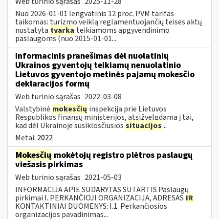
Web turinio sąrašas
2025-11-28
Nuo 2026-01-01 lengvatinis 12 proc. PVM tarifas
taikomas: turizmo veiklą reglamentuojančių teisės aktų
nustatyta
tvarka
teikiamoms apgyvendinimo
paslaugoms (nuo 2015-01-01...
Informacinis pranešimas dėl nuolatinių
Ukrainos gyventojų teikiamų nenuolatinio
Lietuvos gyventojo metinės pajamų mokesčio
deklaracijos formų
Web turinio sąrašas
2022-03-08
Valstybinė
mokesčių
inspekcija prie Lietuvos
Respublikos finansų ministerijos, atsižvelgdama į tai,
kad dėl Ukrainoje susiklosčiusios
situacijos
...
Metai:
2022
Mokesčių
mokėtojų registro plėtros paslaugų
viešasis pirkimas
Web turinio sąrašas
2021-05-03
INFORMACIJA APIE SUDARYTAS SUTARTIS Paslaugų
pirkimai I. PERKANČIOJI ORGANIZACIJA, ADRESAS
IR
KONTAKTINIAI DUOMENYS: I.1. Perkančiosios
organizacijos pavadinimas...