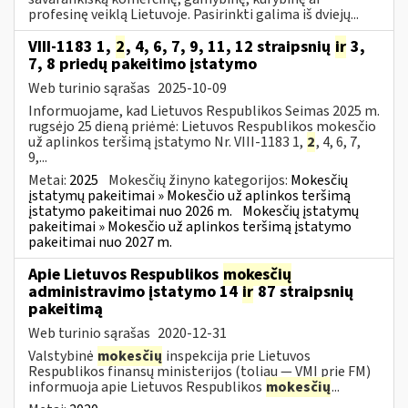
profesinę veiklą Lietuvoje. Pasirinkti galima iš dviejų...
VIII-1183 1,
2
, 4, 6, 7, 9, 11, 12 straipsnių
ir
3,
7, 8 priedų pakeitimo įstatymo
Web turinio sąrašas
2025-10-09
Informuojame, kad Lietuvos Respublikos Seimas 2025 m.
rugsėjo 25 dieną priėmė: Lietuvos Respublikos mokesčio
už aplinkos teršimą įstatymo Nr. VIII-1183 1,
2
, 4, 6, 7,
9,...
Metai:
2025
Mokesčių žinyno kategorijos:
Mokesčių
įstatymų pakeitimai » Mokesčio už aplinkos teršimą
įstatymo pakeitimai nuo 2026 m.
Mokesčių įstatymų
pakeitimai » Mokesčio už aplinkos teršimą įstatymo
pakeitimai nuo 2027 m.
Apie Lietuvos Respublikos
mokesčių
administravimo įstatymo 14
ir
87 straipsnių
pakeitimą
Web turinio sąrašas
2020-12-31
Valstybinė
mokesčių
inspekcija prie Lietuvos
Respublikos finansų ministerijos (toliau — VMI prie FM)
informuoja apie Lietuvos Respublikos
mokesčių
...