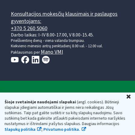
Konsultacijos mokesčių klausimais ir paslaugos
gyventojams:
+370 5 260 5060
Darbo laikas: I-IV 8.00-17.00, V 8.00-15.45.
Prieššventinę dieną - viena valanda trumpiau.
Kiekvieno mėnesio antrą penktadienį 8.00 val. - 12.00 val.
Mano VMI
Paklausimas per
Valstybinė mokesčių inspekcija prie Lietuvos
U
Respublikos finansų ministerijos
Šioje svetainėje naudojami slapukai
(angl. cookies). Būtinieji
slapukai įdiegiami automatiškai ir jiems nėra reikalingas Jūsų
Biudžetinė įstaiga. Juridinio asmens kodas — 188659752,
sutikimas. Taip pat galite sutikti ir su kitų slapukų naudojimu. Savo
adresas: Vasario 16-osios g. 14, 01107 Vilnius, Lietuva, el.paštas:
sutikimą bet kada galėsite atšaukti pakeisdami interneto naršyklės
vmi@vmi.lt
, E. pristatymo dėžutės adresas 188659752
nustatymus ir ištrindami įrašytus slapukus. Daugiau informacijos
Duomenys apie Valstybinę mokesčių inspekciją prie Lietuvos
Slapukų politika
;
Privatumo politika.
Respublikos finansų ministerijos kaupiami ir saugomi Juridinių