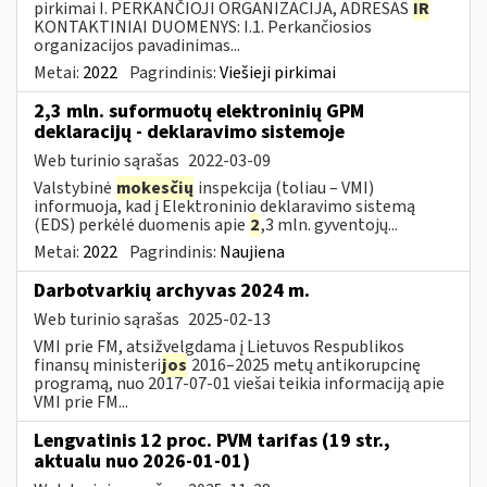
pirkimai I. PERKANČIOJI ORGANIZACIJA, ADRESAS
IR
KONTAKTINIAI DUOMENYS: I.1. Perkančiosios
organizacijos pavadinimas...
Metai:
2022
Pagrindinis:
Viešieji pirkimai
2,3 mln. suformuotų elektroninių GPM
deklaracijų - deklaravimo sistemoje
Web turinio sąrašas
2022-03-09
Valstybinė
mokesčių
inspekcija (toliau – VMI)
informuoja, kad į Elektroninio deklaravimo sistemą
(EDS) perkėlė duomenis apie
2
,3 mln. gyventojų...
Metai:
2022
Pagrindinis:
Naujiena
Darbotvarkių archyvas 2024 m.
Web turinio sąrašas
2025-02-13
VMI prie FM, atsižvelgdama į Lietuvos Respublikos
finansų ministeri
jos
2016–2025 metų antikorupcinę
programą, nuo 2017-07-01 viešai teikia informaciją apie
VMI prie FM...
Lengvatinis 12 proc. PVM tarifas (19 str.,
aktualu nuo 2026-01-01)