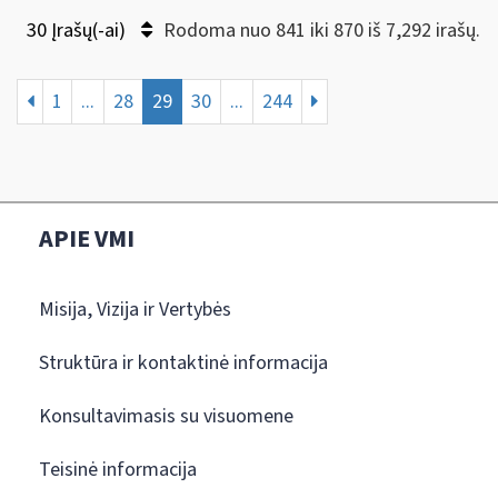
30 Įrašų(-ai)
Rodoma nuo 841 iki 870 iš 7,292 irašų.
1
...
28
29
30
...
244
APIE VMI
Misija, Vizija ir Vertybės
Struktūra ir kontaktinė informacija
Konsultavimasis su visuomene
Teisinė informacija