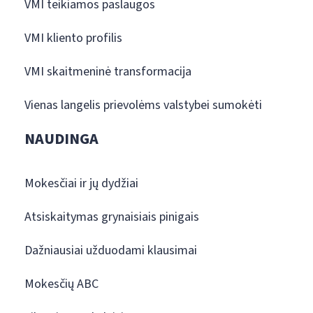
VMI teikiamos paslaugos
VMI kliento profilis
VMI skaitmeninė transformacija
Vienas langelis prievolėms valstybei sumokėti
NAUDINGA
Mokesčiai ir jų dydžiai
Atsiskaitymas grynaisiais pinigais
Dažniausiai užduodami klausimai
Mokesčių ABC