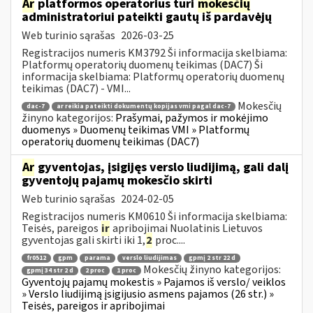
Ar
platformos operatorius turi
mokesčių
administratoriui pateikti gautų iš pardavėjų
Web turinio sąrašas
2026-03-25
Registracijos numeris KM3792 Ši informacija skelbiama:
Platformų operatorių duomenų teikimas (DAC7) Ši
informacija skelbiama: Platformų operatorių duomenų
teikimas (DAC7) - VMI...
Mokesčių
dac-7
ar reikia pateikti dokumentų kopijas vmi pagal dac-7
žinyno kategorijos:
Prašymai, pažymos ir mokėjimo
duomenys » Duomenų teikimas VMI » Platformų
operatorių duomenų teikimas (DAC7)
Ar
gyventojas, įsigijęs verslo liudijimą, gali dalį
gyventojų pajamų mokesčio skirti
Web turinio sąrašas
2024-02-05
Registracijos numeris KM0610 Ši informacija skelbiama:
Teisės, pareigos
ir
apribojimai Nuolatinis Lietuvos
gyventojas gali skirti iki 1,
2
proc....
fr0512
gpm
parama
verslo liudijimas
gpmį 2 str 22 d
Mokesčių žinyno kategorijos:
gpmį 34 str 2 d
2 proc
1 proc
Gyventojų pajamų mokestis » Pajamos iš verslo/ veiklos
» Verslo liudijimą įsigijusio asmens pajamos (26 str.) »
Teisės, pareigos ir apribojimai