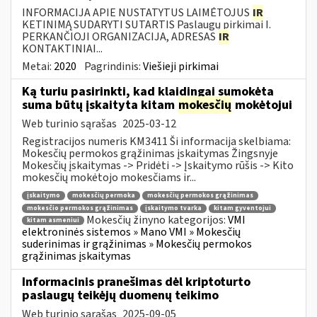
INFORMACIJA APIE NUSTATYTUS LAIMĖTOJUS
IR
KETINIMĄ SUDARYTI SUTARTIS Paslaugų pirkimai I.
PERKANČIOJI ORGANIZACIJA, ADRESAS
IR
KONTAKTINIAI...
Metai:
2020
Pagrindinis:
Viešieji pirkimai
Ką turiu pasirinkti, kad klaidingai sumokėta
suma būtų įskaityta kitam
mokesčių
mokėtojui
Web turinio sąrašas
2025-03-12
Registracijos numeris KM3411 Ši informacija skelbiama:
Mokesčių permokos grąžinimas įskaitymas Žingsnyje
Mokesčių įskaitymas -> Pridėti -> Įskaitymo rūšis -> Kito
mokesčių mokėtojo mokesčiams ir...
įskaitymo
mokesčių permoka
mokesčių permokos grąžinimas
mokesčio permokos grąžinimas
įskaitymo tvarka
kitam gyventojui
Mokesčių žinyno kategorijos:
VMI
kitam asmeniui
elektroninės sistemos » Mano VMI » Mokesčių
suderinimas ir grąžinimas » Mokesčių permokos
grąžinimas įskaitymas
Informacinis pranešimas dėl kriptoturto
paslaugų teikėjų duomenų teikimo
Web turinio sąrašas
2025-09-05