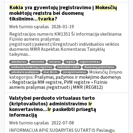
Kokia
yra gyventojų įregistravimo į
Mokesčių
mokėtojų registrą bei duomenų
tikslinimo...
tvarka
?
Web turinio sąrašas
2026-01-19
Registracijos numeris KM1351 Ši informacija skelbiama:
Fizinio asmens prašymas
įregistruoti/pakeisti/išregistruoti individualios veiklos
duomenis MMR Aspektas Komentaras Taisyklių
taikymas...
advokatas
antstolis
notaras
reg812
registravimas
mokesčių mokėtojų registras
individuli veikla
duomenų pakeitimas
Mokesčių žinyno
advokato padėjėjas
maį 46 str.
įsiregistravimas
kategorijos:
Prašymai, pažymos ir mokėjimo duomenys
» Registracija MM registre, PVM registre » Fizinio
asmens prašymas įregistruoti į MMR (REG812)
Valstybei perduoto virtualaus turto
(kriptovaliutos) administravimo
ir
konvertavimo...
Ir
paskelbti prisegtą
informaciją
Web turinio sąrašas
2022-07-08
INFORMACIJA APIE SUDARYTAS SUTARTIS Paslaugų