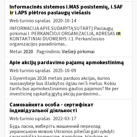
Informacinės sistemos i.MAS posistemių, i.SAF
ir
i.APS plėtros paslaugų viešasis
Web turinio sąrašas
2020-10-14
INFORMACIJA APIE SUDARYTĄ SUTARTĮ Paslaugų
pirkimai I. PERKANČIOJI ORGANIZACIJA, ADRESAS
IR
KONTAKTINIAI DUOMENYS: I.1. Perkančiosios
organizacijos pavadinimas...
Metai:
2020
Pagrindinis:
Viešieji pirkimai
Apie akcijų pardavimo pajamų apmokestinimą
Web turinio sąrašas
2025-10-09
1.Gyventojas 2026 metais parduos akcijas, kurios
nuosavybėje bus išlaikytos ilgiau nei 5 metus. Kokiu
tarifu bus apmokestinamos gautos pajamos? Ne per
investicinę sąskaitą įgytų akcijų pardavimo...
Самозайнята особа - сертифікат
індивідуальної діяльності
Web turinio sąrašas
2022-03-17
Будь ласка, виберіть машинний переклад
українською мовою Ukrainos piliečiai gali vykdyti
savarankišką komercinę, gamybinę, kūrybinę ar