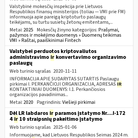
Valstybinė mokesčių inspekcija prie Lietuvos
Respublikos finansų ministerijos (toliau — VMI prie FM)
informuoja apie pareigą kriptoturto paslaugų
teikėjams, su turtu susietų žetonų emitentams,...
Metai:
2025
Mokesčių žinyno kategorijos:
Prašymai,
pažymos ir mokėjimo duomenys » Duomenų teikimas
VMI » Raštai, paaiškinimai Fintech
Valstybei perduotos kriptovaliutos
administravimo
ir
konvertavimo organizavimo
paslaugų
Web turinio sąrašas
2020-11-11
INFORMACIJA APIE SUDARYTAS SUTARTIS Paslaugų
pirkimai I. PERKANČIOJI ORGANIZACIJA, ADRESAS
IR
KONTAKTINIAI DUOMENYS: I.1. Perkančiosios
organizacijos pavadinimas...
Metai:
2020
Pagrindinis:
Viešieji pirkimai
Dėl LR labdaros
ir
paramos įstatymo Nr....I-172
4
ir
10 straipsnių pakeitimo įstatymo
Web turinio sąrašas
2025-01-06
Informuojame, kad Lietuvos Respublikos Seimas 2024 m.