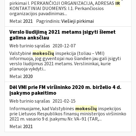
pirkimai I. PERKANČIOJI ORGANIZACIJA, ADRESAS
IR
KONTAKTINIAI DUOMENYS: I.1. Perkančiosios
organizacijos pavadinimas...
Metai:
2021
Pagrindinis:
Viešieji pirkimai
Verslo liudijimą 2021 metams įsigyti šiemet
galima anksčiau
Web turinio sąrašas
2020-12-07
Valstybinė
mokesčių
inspekcija (toliau – VMI)
informuoja, jog gyventojai nuo šiandien jau gali įsigyti
verslo liudijimus 2021 metams. Verslininkai, kurie
planuoja vykdyti...
Metai:
2020
Dėl VMI prie FM viršininko 2020 m. birželio 4 d.
įsakymo pakeitimo
Web turinio sąrašas
2021-02-15
Informuojame, kad Valstybinės
mokesčių
inspekcijos
prie Lietuvos Respublikos finansų ministerijos viršininko
2021 m. vasario 9 d. įsakymu Nr. VA–91 (TAR,...
Metai:
2021