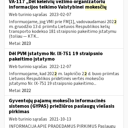
VA-117 „Dėl keleivių vežimo organizatorių
informacijos teikimo Valstybinei
mokesčių
Web turinio sąrašas
2023-02-07
Informuojame, jog VMI prie FM[1], vadovaudamasi 202
2
m. gruodžio 13 d. priimtu Lietuvos Respublikos kelių
transporto kodekso 181 straipsnio pakeitimo įstatymu
(toliau — KTK...
Metai:
2023
Dėl PVM įstatymo Nr. IX-751 19 straipsnio
pakeitimo įstatymo
Web turinio sąrašas
2022-12-07
Informuojame, kad 202
2
m. lapkričio 2
2
d. buvo priimtas
Lietuvos Respublikos pridėtinės vertės mokesčio
įstatymo Nr. IX-751 19 straipsnio pakeitimo...
Metai:
2022
Gyventojų pajamų mokesčio informacinės
sistemos (GYPAS) priežiūros paslaugų viešasis
pirkimas
Web turinio sąrašas
2021-10-13
INFORMACIJA APIE PRADEDAMUS PIRKIMUS Paslaugų