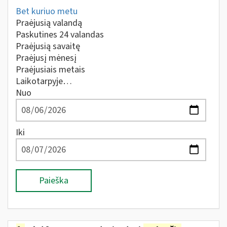
Bet kuriuo metu
Praėjusią valandą
Paskutines 24 valandas
Praėjusią savaitę
Praėjusį mėnesį
Praėjusiais metais
Laikotarpyje…
Nuo
Iki
Paieška