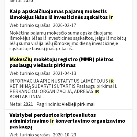
Metai:
2020
Kaip apskaičiuojamas pajamų mokestis
išmokėjus lėšas iš investicinės sąskaitos
ir
Web turinio sąrašas
2026-02-17
Mokėtina pajamų mokesčio suma apskaičiuojama
išmokėjus lėšas iš investicinės sąskaitos, jeigu išmokėtų
lėšų suma viršija lėšų išmokėjimo dieną investicinėje
sąskaitoje buvusį įnašą: • kai iš...
Mokesčių
mokėtojų registro (MMR) plėtros
paslaugų viešasis pirkimas
Web turinio sąrašas
2021-04-13
INFORMACIJA APIE NUSTATYTUS LAIMĖTOJUS
IR
KETINIMĄ SUDARYTI SUTARTIS Paslaugų pirkimai I.
PERKANČIOJI ORGANIZACIJA, ADRESAS
IR
KONTAKTINIAI...
Metai:
2021
Pagrindinis:
Viešieji pirkimai
Valstybei perduotos kriptovaliutos
administravimo
ir
konvertavimo organizavimo
paslaugų
Web turinio sąrašas
2020-10-23