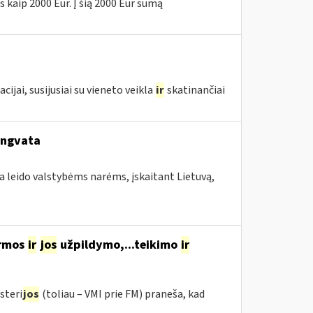
 kaip 2000 Eur. Į šią 2000 Eur sumą
ai, susijusiai su vieneto veikla
ir
skatinančiai
engvata
a leido valstybėms narėms, įskaitant Lietuvą,
ormos
ir
jos
užpildymo,...teikimo
ir
steri
jos
(toliau – VMI prie FM) praneša, kad