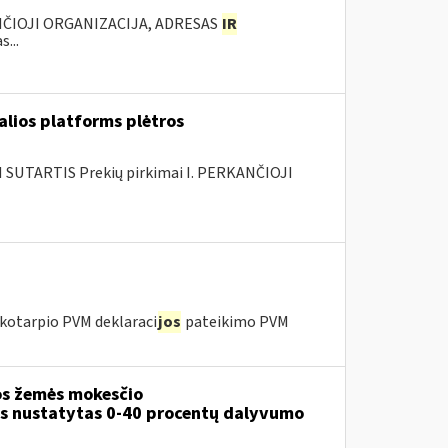
ANČIOJI ORGANIZACIJA, ADRESAS
IR
...
alios platforms plėtros
SUTARTIS Prekių pirkimai I. PERKANČIOJI
kotarpio PVM deklaraci
jos
pateikimo PVM
s žemės mokesčio
ms nustatytas 0-40 procentų dalyvumo