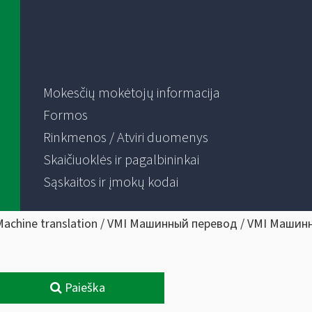
Mokesčių mokėtojų informacija
Formos
Rinkmenos / Atviri duomenys
Skaičiuoklės ir pagalbininkai
Sąskaitos ir įmokų kodai
Machine translation / VMI Машинный перевод / VMI Машин
Paieška