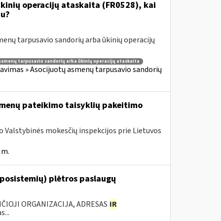
inių operacijų ataskaita (FR0528), kai
iu?
enų tarpusavio sandorių arba ūkinių operacijų
asmenų tarpusavio sandorių arba ūkinių operacijų ataskaita
avimas » Asocijuotų asmenų tarpusavio sandorių
menų pateikimo taisyklių pakeitimo
ojo Valstybinės mokesčių inspekcijos prie Lietuvos
 m.
 posistemių) plėtros paslaugų
ANČIOJI ORGANIZACIJA, ADRESAS
IR
...