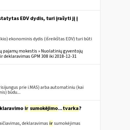
atytas EDV dydis, turi įrašyti jį į
o) ekonominis dydis (išreikštas EDV) turi būti
ų pajamų mokestis » Nuolatinių gyventojų
r deklaravimas GPM 308 iki 2018-12-31
risijungus prie i.MAS) arba automatiniu (kai
s) būdu....
eklaravimo
ir
sumokėjimo
...
tvarka
?
aičiavimas, deklaravimas
ir
sumokėjimas