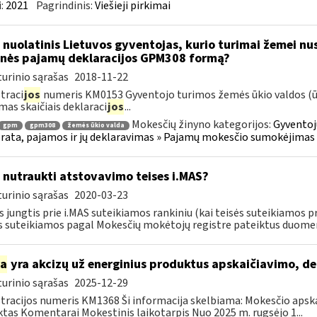
:
2021
Pagrindinis:
Viešieji pirkimai
 nuolatinis Lietuvos gyventojas, kurio turimai žemei nust
nės pajamų deklaracijos GPM308 formą?
urinio sąrašas
2018-11-22
traci
jos
numeris KM0153 Gyventojo turimos žemės ūkio valdos (ūki
mas skaičiais deklaraci
jos
...
Mokesčių žinyno kategorijos:
Gyventoj
gpm
gpm308
žemės ūkio valda
ata, pajamos ir jų deklaravimas » Pajamų mokesčio sumokėjimas i
 nutraukti atstovavimo teises i.MAS?
urinio sąrašas
2020-03-23
s jungtis prie i.MAS suteikiamos rankiniu (kai teisės suteikiamos p
s suteikiamos pagal Mokesčių mokėtojų registre pateiktus duomeni
ia
yra akcizų už energinius produktus apskaičiavimo, d
urinio sąrašas
2025-12-29
tracijos numeris KM1368 Ši informacija skelbiama: Mokesčio apsk
tas Komentarai Mokestinis laikotarpis Nuo 2025 m. rugsėjo 1...