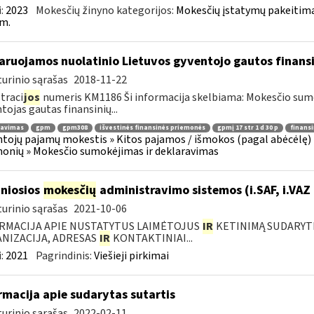
:
2023
Mokesčių žinyno kategorijos:
Mokesčių įstatymų pakeitima
m.
aruojamos nuolatinio Lietuvos gyventojo gautos finan
urinio sąrašas
2018-11-22
traci
jos
numeris KM1186 Ši informacija skelbiama: Mokesčio su
tojas gautas finansinių...
ravimas
gpm
gpm308
išvestinės finansinės priemonės
gpmį 17 str 1 d 30 p
finans
tojų pajamų mokestis » Kitos pajamos / išmokos (pagal abėcėlę) 
onių » Mokesčio sumokėjimas ir deklaravimas
niosios
mokesčių
administravimo sistemos (i.SAF, i.VAZ
urinio sąrašas
2021-10-06
RMACIJA APIE NUSTATYTUS LAIMĖTOJUS
IR
KETINIMĄ SUDARYTI 
NIZACIJA, ADRESAS
IR
KONTAKTINIAI...
:
2021
Pagrindinis:
Viešieji pirkimai
rmacija apie sudarytas sutartis
urinio sąrašas
2022-02-11