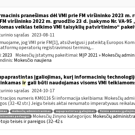
rmacinis pranešimas dėl VMI prie FM viršininko 2023 m. r
 FM viršininko 2022 m. gruodžio 23 d. įsakymo Nr. VA-95
omas veiklas teikimo VMI taisyklių patvirtinimo“ pake
urinio sąrašas
2023-08-11
muojame, jog VMI prie FM[1], atsižvelgusi į pateiktą Europos Kom
latformų operatorių registravimosi terminų,...
:
2023
Mokesčių įstatymų pakeitimai:
MĮP 2021 » Mokesčių admin
ndinis:
Mokesčio naujiena
paprastintas įgaliojimas, kurį informacinių technologij
tinkamas
ir
gali būti naudojamas visoms VMI teikiamom
urinio sąrašas
2024-10-17
tracijos numeris KM0116 Ši informacija skelbiama: Mokesčių admin
gos (32-42 str.) Jeigu teisės aktai nenumato imperatyvaus reikalavi
jimas
mokesčių administravimas
supaprastintas įgaliojimas
fizinio asmens įgaliojim
Mokesčių žinyno kategorijos:
Mokesčių administra
istracinės paslaugos
ojo teisės ir pareigos (32-42 s