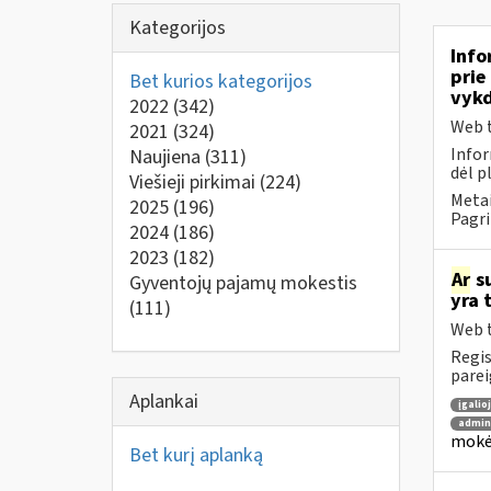
Kategorijos
Info
prie
Bet kurios kategorijos
vykd
2022
(342)
Web t
2021
(324)
Infor
Naujiena
(311)
dėl p
Viešieji pirkimai
(224)
Metai
2025
(196)
Pagri
2024
(186)
2023
(182)
Ar
su
Gyventojų pajamų mokestis
yra 
(111)
Web t
Regis
parei
Aplankai
įgalio
admin
mokėt
Bet kurį aplanką