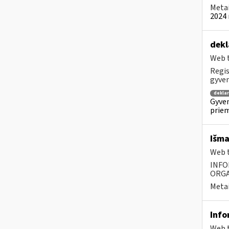
Metai
2024 
dekl
Web t
Regis
gyven
dekla
Gyven
priem
Išma
Web t
INFO
ORGA
Metai
Info
Web t