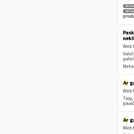
akciza
akcizų
produ
Pask
neki
Web t
Valst
patei
Metai
Ar
ga
Web t
Taip,
įskai
Ar
ga
Web t