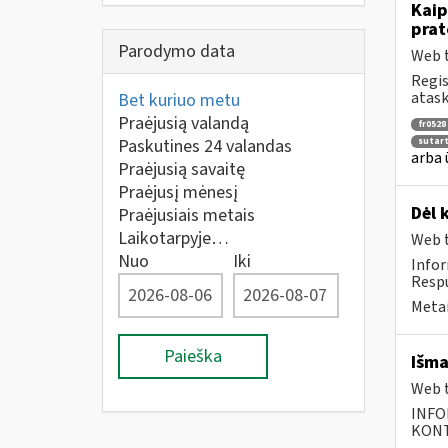
Kaip
prat
Parodymo data
Web t
Regis
atask
Bet kuriuo metu
Praėjusią valandą
fr0528
Paskutines 24 valandas
sutar
arba 
Praėjusią savaitę
Praėjusį mėnesį
Dėl 
Praėjusiais metais
Laikotarpyje…
Web t
Nuo
Iki
Infor
Respu
Metai
Paieška
Išma
Web t
INFO
KONTA