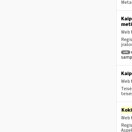
Metai
Kaip
meti
Web t
Regis
įrašo
edv
sampr
Kaip
Web t
Teisė
teisė
Kok
Web t
Regis
Aspek