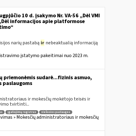
ugpjūčio 10 d. įsakymo Nr. VA-56 „Dėl VMI
 „Dėl informacijos apie platformose
itimo“
isijos narių pastabą
ir
nebeaktualią informaciją
istravimo įstatymo pakeitimai nuo 2023 m.
ų priemonėmis sudarė...fizinis asmuo,
s paslaugoms
istratoriaus ir mokesčių mokėtojo teisės ir
mo tvirtinti...
as
įgaliojimų registras
viešosios paslaugos
vimas » Mokesčių administratoriaus ir mokesčių