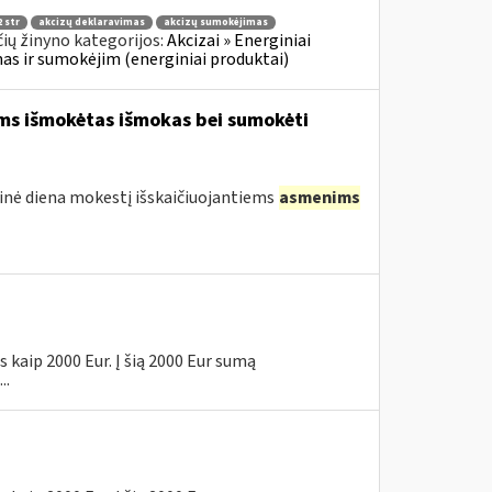
 str
akcizų deklaravimas
akcizų sumokėjimas
ių žinyno kategorijos:
Akcizai » Energiniai
imas ir sumokėjim (energiniai produktai)
ams išmokėtas išmokas bei sumokėti
tinė diena mokestį išskaičiuojantiems
asmenims
 kaip 2000 Eur. Į šią 2000 Eur sumą
..