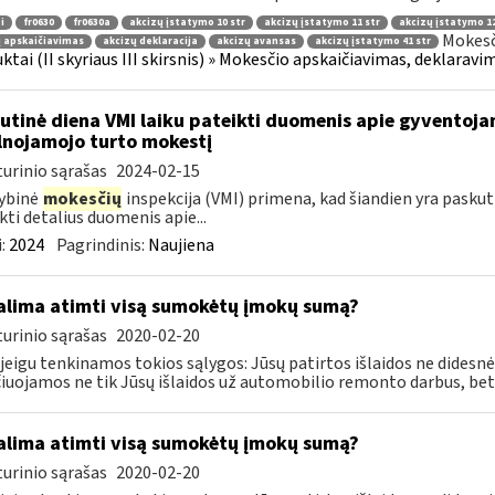
i
fr0630
fr0630a
akcizų įstatymo 10 str
akcizų įstatymo 11 str
akcizų įstatymo 12
Mokesč
 apskaičiavimas
akcizų deklaracija
akcizų avansas
akcizų įstatymo 41 str
ktai (II skyriaus III skirsnis) » Mokesčio apskaičiavimas, deklarav
utinė diena VMI laiku pateikti duomenis apie gyventoj
lnojamojo turto mokestį
urinio sąrašas
2024-02-15
ybinė
mokesčių
inspekcija (VMI) primena, kad šiandien yra pasku
kti detalius duomenis apie...
:
2024
Pagrindinis:
Naujiena
lima atimti visą sumokėtų įmokų sumą?
urinio sąrašas
2020-02-20
 jeigu tenkinamos tokios sąlygos: Jūsų patirtos išlaidos ne didesnės
čiuojamos ne tik Jūsų išlaidos už automobilio remonto darbus, bet.
lima atimti visą sumokėtų įmokų sumą?
urinio sąrašas
2020-02-20