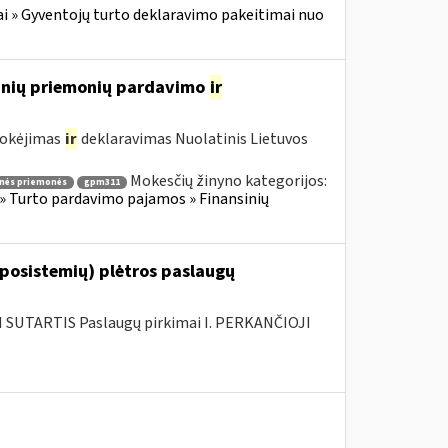
i » Gyventojų turto deklaravimo pakeitimai nuo
sinių priemonių pardavimo
ir
mokėjimas
ir
deklaravimas Nuolatinis Lietuvos
Mokesčių žinyno kategorijos:
inės priemonės
gpm311
» Turto pardavimo pajamos » Finansinių
 posistemių) plėtros paslaugų
SUTARTIS Paslaugų pirkimai I. PERKANČIOJI