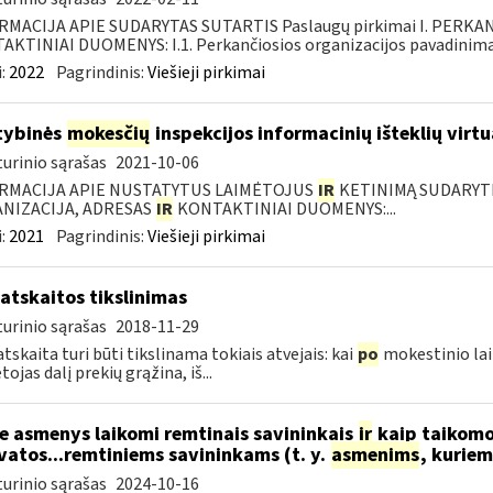
RMACIJA APIE SUDARYTAS SUTARTIS Paslaugų pirkimai I. PERK
KTINIAI DUOMENYS: I.1. Perkančiosios organizacijos pavadinimas
:
2022
Pagrindinis:
Viešieji pirkimai
tybinės
mokesčių
inspekcijos informacinių išteklių virtu
urinio sąrašas
2021-10-06
RMACIJA APIE NUSTATYTUS LAIMĖTOJUS
IR
KETINIMĄ SUDARYTI 
NIZACIJA, ADRESAS
IR
KONTAKTINIAI DUOMENYS:...
:
2021
Pagrindinis:
Viešieji pirkimai
atskaitos tikslinimas
urinio sąrašas
2018-11-29
tskaita turi būti tikslinama tokiais atvejais: kai
po
mokestinio lai
ojas dalį prekių grąžina, iš...
e asmenys laikomi remtinais savininkais
ir
kaip taikomo
vatos...remtiniems savininkams (t. y.
asmenims
, kurie
urinio sąrašas
2024-10-16