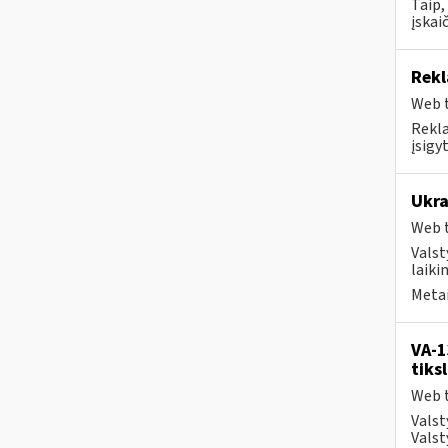
Taip,
įskai
Rekl
Web t
Rekla
įsigy
Ukra
Web t
Valst
laiki
Metai
VA-1
tiks
Web t
Valst
Valst