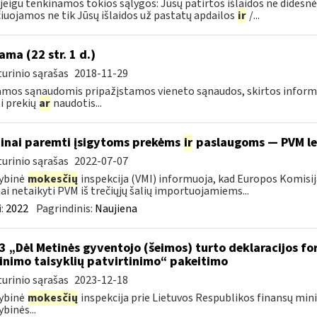
 jeigu tenkinamos tokios sąlygos: Jūsų patirtos išlaidos ne didesnės
čiuojamos ne tik Jūsų išlaidos už pastatų apdailos
ir
/...
ama (22 str. 1 d.)
urinio sąrašas
2018-11-29
mos sąnaudomis pripažįstamos vieneto sąnaudos, skirtos informacij
ti prekių
ar
naudotis...
inai paremti įsigytoms prekėms
ir
paslaugoms — PVM l
urinio sąrašas
2022-07-07
ybinė
mokesčių
inspekcija (VMI) informuoja, kad Europos Komisij
nai netaikyti PVM iš trečiųjų šalių importuojamiems...
:
2022
Pagrindinis:
Naujiena
3 „Dėl Metinės gyventojo (šeimos) turto deklaracijos f
linimo taisyklių patvirtinimo“ pakeitimo
urinio sąrašas
2023-12-18
ybinė
mokesčių
inspekcija prie Lietuvos Respublikos finansų mini
ybinės...