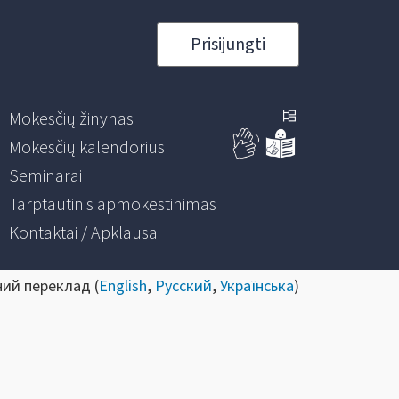
Prisijungti
Mokesčių žinynas
Mokesčių kalendorius
Seminarai
Tarptautinis apmokestinimas
Kontaktai / Apklausa
ний переклад (
English
,
Русский
,
Українська
)