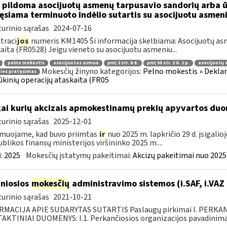
 pildoma asocijuotų asmenų tarpusavio sandorių arba ūk
ęsiama terminuoto indėlio sutartis su asocijuotu asmen
urinio sąrašas
2024-07-16
traci
jos
numeris KM1405 Ši informacija skelbiama: Asocijuotų asm
aita (FR0528) Jeigu vieneto su asocijuotu asmeniu...
pelno mokestis
asocijuotas asmuo
pmį 2 str. 8 d.
pmį 50 str. 2 d. 1 p.
asocijuotų 
Mokesčių žinyno kategorijos:
Pelno mokestis » Deklar
ties pratęsimas
ūkinių operacijų ataskaita (FR05
kai kurių akcizais apmokestinamų prekių apyvartos duo
urinio sąrašas
2025-12-01
muojame, kad buvo priimtas
ir
nuo 2025 m. lapkričio 29 d. įsigali
blikos finansų ministerijos viršininko 2025 m....
:
2025
Mokesčių įstatymų pakeitimai:
Akcizų pakeitimai nuo 2025
niosios
mokesčių
administravimo sistemos (i.SAF, i.VAZ
urinio sąrašas
2021-10-21
RMACIJA APIE SUDARYTAS SUTARTIS Paslaugų pirkimai I. PERK
KTINIAI DUOMENYS: I.1. Perkančiosios organizacijos pavadinimas