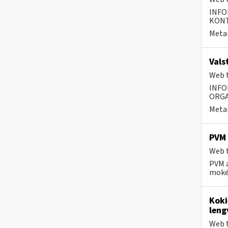
INFO
KONTA
Metai
Vals
Web t
INFO
ORGA
Metai
PVM 
Web t
PVM a
mokėt
Koki
leng
Web t