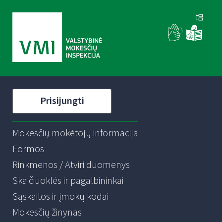
Prisijungti
Mokesčių mokėtojų informacija
Formos
Rinkmenos / Atviri duomenys
Skaičiuoklės ir pagalbininkai
Sąskaitos ir įmokų kodai
Mokesčių žinynas