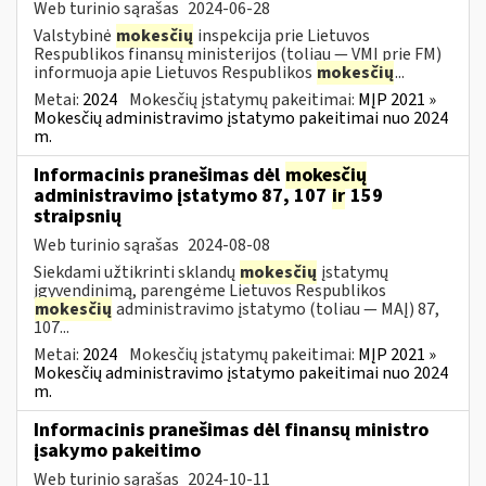
Web turinio sąrašas
2024-06-28
Valstybinė
mokesčių
inspekcija prie Lietuvos
Respublikos finansų ministerijos (toliau — VMI prie FM)
informuoja apie Lietuvos Respublikos
mokesčių
...
Metai:
2024
Mokesčių įstatymų pakeitimai:
MĮP 2021 »
Mokesčių administravimo įstatymo pakeitimai nuo 2024
m.
Informacinis pranešimas dėl
mokesčių
administravimo įstatymo 87, 107
ir
159
straipsnių
Web turinio sąrašas
2024-08-08
Siekdami užtikrinti sklandų
mokesčių
įstatymų
įgyvendinimą, parengėme Lietuvos Respublikos
mokesčių
administravimo įstatymo (toliau — MAĮ) 87,
107...
Metai:
2024
Mokesčių įstatymų pakeitimai:
MĮP 2021 »
Mokesčių administravimo įstatymo pakeitimai nuo 2024
m.
Informacinis pranešimas dėl finansų ministro
įsakymo pakeitimo
Web turinio sąrašas
2024-10-11