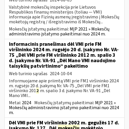
Valstybinė mokesčių inspekcija prie Lietuvos
Respublikos finansų ministerijos (toliau — VMI)
informuoja apie Fizinių asmenų įregistravimo į Mokesčių
mokėtojų registrą / išregistravimo iš Mokesčių...
Mokesčių įstatymų pakeitimai:
MĮP 2021 » Mokesčių
administravimo įstatymo pakeitimai nuo 2024 m.
Informacinis pranešimas dėl VMI prie FM
viršininko 2024 m. rugsėjo 20 d. įsakymo Nr. VA-
75 „Dėl VMI prie FM viršininko 2012 m. spalio 3
d. įsakymo Nr. VA-91 „Dėl Mano VMI naudojimo
taisyklių patvirtinimo“ pakeitimo
Web turinio sąrašas
2024-10-04
Informuojame apie priimtą VMI prie FM1 viršininko 2024
m. rugsėjo 20 d. įsakymą Nr. VA-75 „Dėl VMI prie FM1
viršininko 201
2
m. spalio 3 d. įsakymo Nr. VA-91 „Dėl
Mano VMI...
Metai:
2024
Mokesčių įstatymų pakeitimai:
MĮP 2021 »
Mokesčių administravimo įstatymo pakeitimai nuo 2024
m.
Dėl VMI prie FM viršininko 2002 m. gegužės 17 d.
įsakymo Nr. 127 „Dėl
mokesčių
mokėtojo