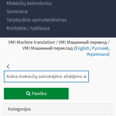
Mokesčių kalendorius
Seminarai
Tarptautinis apmokestinimas
Kontaktai / Apklausa
VMI Machine translation / VMI Машинный перевод /
VMI Машинний переклад (
English
,
Русский
,
Українська
)
Paieška
Kategorijos