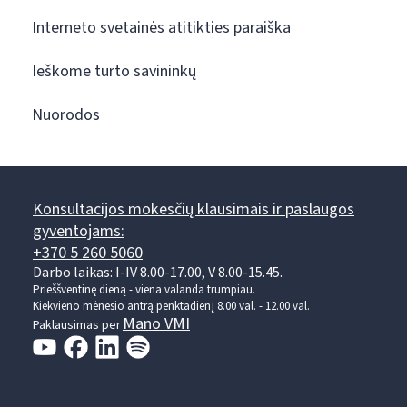
Interneto svetainės atitikties paraiška
Ieškome turto savininkų
Nuorodos
Konsultacijos mokesčių klausimais ir paslaugos
gyventojams:
+370 5 260 5060
Darbo laikas: I-IV 8.00-17.00, V 8.00-15.45.
Prieššventinę dieną - viena valanda trumpiau.
Kiekvieno mėnesio antrą penktadienį 8.00 val. - 12.00 val.
Mano VMI
Paklausimas per