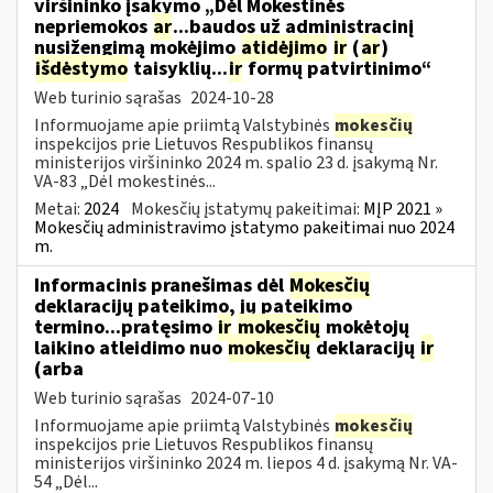
viršininko įsakymo „Dėl Mokestinės
nepriemokos
ar
...baudos už administracinį
nusižengimą mokėjimo
atidėjimo
ir
(
ar
)
išdėstymo
taisyklių...
ir
formų patvirtinimo“
Web turinio sąrašas
2024-10-28
Informuojame apie priimtą Valstybinės
mokesčių
inspekcijos prie Lietuvos Respublikos finansų
ministerijos viršininko 2024 m. spalio 23 d. įsakymą Nr.
VA-83 „Dėl mokestinės...
Metai:
2024
Mokesčių įstatymų pakeitimai:
MĮP 2021 »
Mokesčių administravimo įstatymo pakeitimai nuo 2024
m.
Informacinis pranešimas dėl
Mokesčių
deklaracijų pateikimo, jų pateikimo
termino...pratęsimo
ir
mokesčių
mokėtojų
laikino atleidimo nuo
mokesčių
deklaracijų
ir
(arba
Web turinio sąrašas
2024-07-10
Informuojame apie priimtą Valstybinės
mokesčių
inspekcijos prie Lietuvos Respublikos finansų
ministerijos viršininko 2024 m. liepos 4 d. įsakymą Nr. VA-
54 „Dėl...