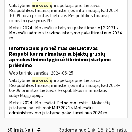
Valstybinė
mokesčių
inspekcija prie Lietuvos
Respublikos finansų ministerijos informuoja, kad 2024-
10-09 buvo priimtas Lietuvos Respublikos finansų
ministro įsakymas Nr....
Metai:
2024
Mokesčių įstatymų pakeitimai:
MĮP 2021 »
Mokesčių administravimo įstatymo pakeitimai nuo 2024
m.
Informacinis pranešimas dėl Lietuvos
Respublikos minimalaus subjektų grupių
apmokestinimo lygio užtikrinimo įstatymo
priėmimo
Web turinio sąrašas
2024-06-25
Valstybinė
mokesčių
inspekcija prie Lietuvos
Respublikos finansų ministerijos informuoja, kad 2024-
06-06 priimtas Lietuvos Respublikos minimalaus
subjektų grupių...
Metai:
2024
Mokesčiai:
Pelno mokestis
Mokesčių
įstatymų pakeitimai:
MĮP 2021 » Mokesčių
administravimo įstatymo pakeitimai nuo 2024 m.
50 Įrašų(-ai)
Rodoma nuo 1 iki 15 iš 15 irašų.