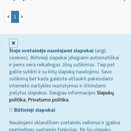
1
Uždaryti
Šioje svetainėje naudojami slapukai
(angl.
cookies). Būtinieji slapukai įdiegiami automatiškai
ir jiems nėra reikalingas Jūsų sutikimas. Taip pat
galite sutikti ir su kitų slapukų naudojimu. Savo
sutikimą bet kada galėsite atšaukti pakeisdami
interneto naršyklės nustatymus ir ištrindami
įrašytus slapukus. Daugiau informacijos
Slapukų
politika
;
Privatumo politika.
Būtinieji slapukai
Naudojami sklandžiam svetainės veikimui ir įgalina
pagrindines svetainės funkcijas. Be šių slapukų