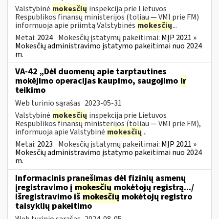
Valstybinė
mokesčių
inspekcija prie Lietuvos
Respublikos finansų ministerijos (toliau ― VMI prie FM)
informuoja apie priimtą Valstybinės
mokesčių
...
Metai:
2024
Mokesčių įstatymų pakeitimai:
MĮP 2021 »
Mokesčių administravimo įstatymo pakeitimai nuo 2024
m.
VA-42 „Dėl duomenų apie tarptautines
mokėjimo operacijas kaupimo, saugojimo
ir
teikimo
Web turinio sąrašas
2023-05-31
Valstybinė
mokesčių
inspekcija prie Lietuvos
Respublikos finansų ministerijos (toliau ― VMI prie FM),
informuoja apie Valstybinė
mokesčių
...
Metai:
2023
Mokesčių įstatymų pakeitimai:
MĮP 2021 »
Mokesčių administravimo įstatymo pakeitimai nuo 2024
m.
Informacinis pranešimas dėl fizinių asmenų
įregistravimo į
mokesčių
mokėtojų registrą.../
išregistravimo iš
mokesčių
mokėtojų registro
taisyklių pakeitimo
Web turinio sąrašas
2024-08-05