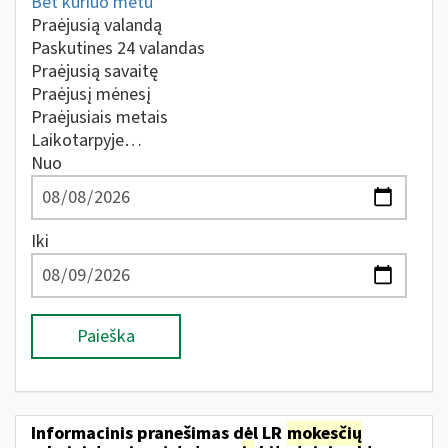
Bet kuriuo metu
Praėjusią valandą
Paskutines 24 valandas
Praėjusią savaitę
Praėjusį mėnesį
Praėjusiais metais
Laikotarpyje…
Nuo
Iki
Paieška
Informacinis pranešimas dėl LR
mokesčių