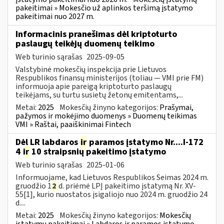
pakeitimai » Mokesčio už aplinkos teršimą įstatymo
pakeitimai nuo 2027 m.
Informacinis pranešimas dėl kriptoturto
paslaugų teikėjų duomenų teikimo
Web turinio sąrašas
2025-09-05
Valstybinė mokesčių inspekcija prie Lietuvos
Respublikos finansų ministerijos (toliau — VMI prie FM)
informuoja apie pareigą kriptoturto paslaugų
teikėjams, su turtu susietų žetonų emitentams,...
Metai:
2025
Mokesčių žinyno kategorijos:
Prašymai,
pažymos ir mokėjimo duomenys » Duomenų teikimas
VMI » Raštai, paaiškinimai Fintech
Dėl LR labdaros
ir
paramos įstatymo Nr....I-172
4
ir
10 straipsnių pakeitimo įstatymo
Web turinio sąrašas
2025-01-06
Informuojame, kad Lietuvos Respublikos Seimas 2024 m.
gruodžio 1
2
d. priėmė LPĮ pakeitimo įstatymą Nr. XV-
55[1], kurio nuostatos įsigaliojo nuo 2024 m. gruodžio 24
d....
Metai:
2025
Mokesčių žinyno kategorijos:
Mokesčių
įstatymų pakeitimai » Labdaros ir paramos įstatymo