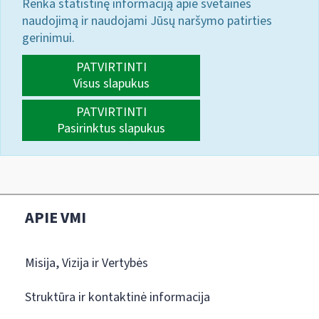
Renka statistinę informaciją apie svetainės
naudojimą ir naudojami Jūsų naršymo patirties
gerinimui.
PATVIRTINTI
Visus slapukus
PATVIRTINTI
Pasirinktus slapukus
APIE VMI
Misija, Vizija ir Vertybės
Struktūra ir kontaktinė informacija