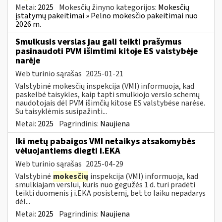
Metai:
2025
Mokesčių žinyno kategorijos:
Mokesčių
įstatymų pakeitimai » Pelno mokesčio pakeitimai nuo
2026 m.
Smulkusis verslas jau gali teikti prašymus
pasinaudoti PVM išimtimi kitoje ES valstybėje
narėje
Web turinio sąrašas
2025-01-21
Valstybinė mokesčių inspekcija (VMI) informuoja, kad
paskelbė taisykles, kaip tapti smulkiojo verslo schemų
naudotojais dėl PVM išimčių kitose ES valstybėse narėse.
Su taisyklėmis susipažinti...
Metai:
2025
Pagrindinis:
Naujiena
Iki metų pabaigos VMI netaikys atsakomybės
vėluojantiems diegti i.EKA
Web turinio sąrašas
2025-04-29
Valstybinė
mokesčių
inspekcija (VMI) informuoja, kad
smulkiajam verslui, kuris nuo gegužės 1 d. turi pradėti
teikti duomenis į i.EKA posistemį, bet to laiku nepadarys
dėl...
Metai:
2025
Pagrindinis:
Naujiena