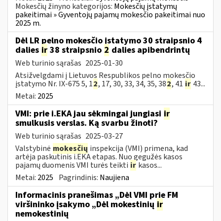
Mokesčių žinyno kategorijos:
Mokesčių įstatymų
pakeitimai » Gyventojų pajamų mokesčio pakeitimai nuo
2025 m.
Dėl LR pelno mokesčio įstatymo 30 straipsnio 4
dalies
ir
38 straipsnio
2
dalies apibendrintų
Web turinio sąrašas
2025-01-30
Atsižvelgdami į Lietuvos Respublikos pelno mokesčio
įstatymo Nr. IX-675 5, 1
2
, 17, 30, 33, 34, 35, 38
2
, 41
ir
43...
Metai:
2025
VMI: prie i.EKA jau sėkmingai jungiasi
ir
smulkusis verslas. Ką svarbu žinoti?
Web turinio sąrašas
2025-03-27
Valstybinė
mokesčių
inspekcija (VMI) primena, kad
artėja paskutinis i.EKA etapas. Nuo gegužės kasos
pajamų duomenis VMI turės teikti
ir
kasos...
Metai:
2025
Pagrindinis:
Naujiena
Informacinis pranešimas „Dėl VMI prie FM
viršininko įsakymo „Dėl mokestinių
ir
nemokestinių