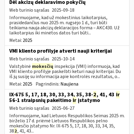
​​​​​​​Dėl akcizų deklaravimo pokyčių
Web turinio sąrašas
2025-09-18
Informuojame, kad už mokestinius laikotarpius,
prasidedančius nuo 2025 m. rugsėjo 1 d., turi būti
teikiama nauja akcizų deklaracijos forma – AKC430. Už
laikotarpius iki minėtos datos turi būti...
Metai:
2025
VMI kliento profilyje atverti nauji kriterijai
Web turinio sąrašas
2025-10-14
Valstybinė
mokesčių
inspekcija (VMI) informuoja, kad
VMI kliento profilyje paskelbti keturi nauji kriterijai. Du
iš jų susiję su informacija apie kontrolės rezultatus, o...
Metai:
2025
Pagrindinis:
Naujiena
IX-675 5, 17, 18, 30, 33, 34, 35, 38-
2
, 41, 43
ir
56-1 straipsnių pakeitimo
ir
įstatymo
Web turinio sąrašas
2025-06-27
Informuojame, kad Lietuvos Respublikos Seimas 2025 m.
birželio 17 d. priėmė Lietuvos Respublikos pelno
mokesčio įstatymo Nr. IX-675 5, 17, 18, 30, 33, 34, 35,
38
2
, 41, 43...