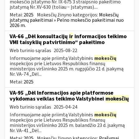
mokesčio įstatymo Nr. IX-675 3 straipsnio pakeitimo
įstatymą Nr. XV-630 (toliau − Įstatymas)....
Metai:
2025
Mokesčių žinyno kategorijos:
Mokesčių
įstatymų pakeitimai » Pelno mokesčio pakeitimai nuo
2026 m.
VA-66 „Dėl konsultacijų
ir
informacijos teikimo
VMI taisyklių patvirtinimo“ pakeitimo
Web turinio sąrašas
2025-08-22
Informuojame apie priimtą Valstybinės
mokesčių
inspekcijos prie Lietuvos Respublikos finansų
ministerijos viršininko 2025 m. rugpjūčio 21 d. įsakymą
Nr. VA-74 „Dėl...
Metai:
2025
VA-95 „Dėl Informacijos apie platformose
vykdomas veiklas teikimo Valstybinei
mokesčių
Web turinio sąrašas
2025-04-24
Informuojame apie priimtą Valstybinės
mokesčių
inspekcijos prie Lietuvos Respublikos finansų
ministerijos viršininko 2025 m. balandžio 23 d. įsakymą
Nr. VA-41 „Dėl...
Metai:
2025
Mokesčių žinyno kategorijos:
Prašymai,