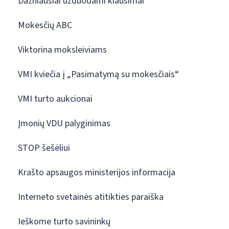
Dažniausiai užduodami klausimai
Mokesčių ABC
Viktorina moksleiviams
VMI kviečia į „Pasimatymą su mokesčiais“
VMI turto aukcionai
Įmonių VDU palyginimas
STOP šešėliui
Krašto apsaugos ministerijos informacija
Interneto svetainės atitikties paraiška
Ieškome turto savininkų