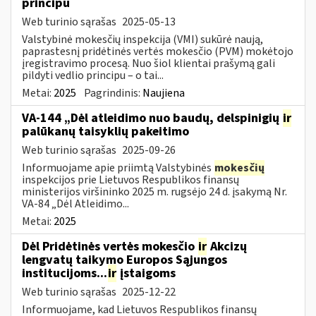
principu
Web turinio sąrašas
2025-05-13
Valstybinė mokesčių inspekcija (VMI) sukūrė naują,
paprastesnį pridėtinės vertės mokesčio (PVM) mokėtojo
įregistravimo procesą. Nuo šiol klientai prašymą gali
pildyti vedlio principu – o tai...
Metai:
2025
Pagrindinis:
Naujiena
VA-144 „Dėl atleidimo nuo baudų, delspinigių
ir
palūkanų taisyklių pakeitimo
Web turinio sąrašas
2025-09-26
Informuojame apie priimtą Valstybinės
mokesčių
inspekcijos prie Lietuvos Respublikos finansų
ministerijos viršininko 2025 m. rugsėjo 24 d. įsakymą Nr.
VA-84 „Dėl Atleidimo...
Metai:
2025
Dėl Pridėtinės vertės mokesčio
ir
Akcizų
lengvatų taikymo Europos Sąjungos
institucijoms...
ir
įstaigoms
Web turinio sąrašas
2025-12-22
Informuojame, kad Lietuvos Respublikos finansų