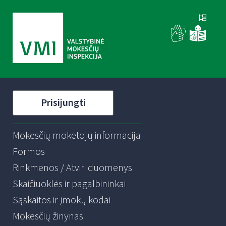
Prisijungti
Mokesčių mokėtojų informacija
Formos
Rinkmenos / Atviri duomenys
Skaičiuoklės ir pagalbininkai
Sąskaitos ir įmokų kodai
Mokesčių žinynas