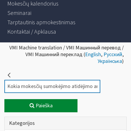
Mokesčių kalendorius
Seminarai
Tarptautinis apmokestinimas
Kontaktai / Apklausa
VMI Machine translation / VMI Машинный перевод /
VMI Машинний переклад (
English
,
Русский
,
Українська
)
Paieška
Kategorijos