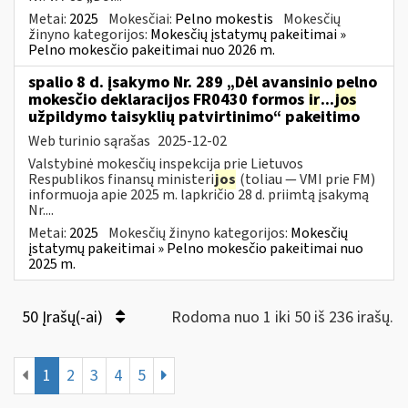
Metai:
2025
Mokesčiai:
Pelno mokestis
Mokesčių
žinyno kategorijos:
Mokesčių įstatymų pakeitimai »
Pelno mokesčio pakeitimai nuo 2026 m.
spalio 8 d. įsakymo Nr. 289 „Dėl avansinio pelno
mokesčio deklaracijos FR0430 formos
ir
...
jos
užpildymo taisyklių patvirtinimo“ pakeitimo
Web turinio sąrašas
2025-12-02
Valstybinė mokesčių inspekcija prie Lietuvos
Respublikos finansų ministeri
jos
(toliau — VMI prie FM)
informuoja apie 2025 m. lapkričio 28 d. priimtą įsakymą
Nr....
Metai:
2025
Mokesčių žinyno kategorijos:
Mokesčių
įstatymų pakeitimai » Pelno mokesčio pakeitimai nuo
2025 m.
50 Įrašų(-ai)
Rodoma nuo 1 iki 50 iš 236 irašų.
1
2
3
4
5