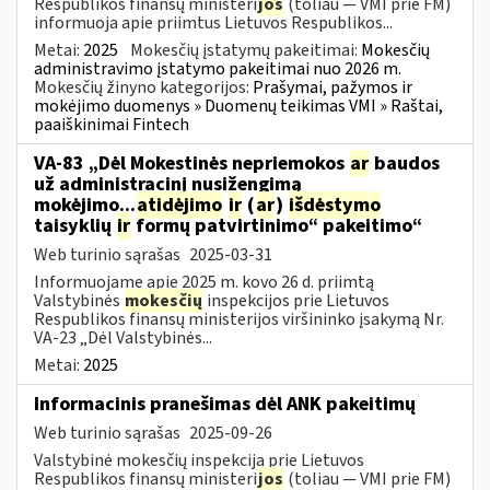
Respublikos finansų ministeri
jos
(toliau — VMI prie FM)
informuoja apie priimtus Lietuvos Respublikos...
Metai:
2025
Mokesčių įstatymų pakeitimai:
Mokesčių
administravimo įstatymo pakeitimai nuo 2026 m.
Mokesčių žinyno kategorijos:
Prašymai, pažymos ir
mokėjimo duomenys » Duomenų teikimas VMI » Raštai,
paaiškinimai Fintech
VA-83 „Dėl Mokestinės nepriemokos
ar
baudos
už administracinį nusižengimą
mokėjimo...
atidėjimo
ir
(
ar
)
išdėstymo
taisyklių
ir
formų patvirtinimo“ pakeitimo“
Web turinio sąrašas
2025-03-31
Informuojame apie 2025 m. kovo 26 d. priimtą
Valstybinės
mokesčių
inspekcijos prie Lietuvos
Respublikos finansų ministerijos viršininko įsakymą Nr.
VA-23 „Dėl Valstybinės...
Metai:
2025
Informacinis pranešimas dėl ANK pakeitimų
Web turinio sąrašas
2025-09-26
Valstybinė mokesčių inspekcija prie Lietuvos
Respublikos finansų ministeri
jos
(toliau — VMI prie FM)