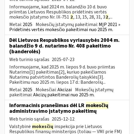
Informuojame, kad 2024 m. balandžio 10 d. buvo
priimtas Lietuvos Respublikos pridėtinės vertės
mokesčio įstatymo Nr. IX-751
2
, 13, 15, 28, 31, 3
2
,...
Metai:
2025
Mokesčių įstatymų pakeitimai:
MĮP 2021 »
Pridėtinės vertės mokesčio pakeitimai nuo 2025 m.
Dėl Lietuvos Respublikos vyriausybės 2004 m.
balandžio 9 d. nutarimo Nr. 408 pakeitimo
(banderolės)
Web turinio sąrašas
2025-07-23
Informuojame, kad 2025 m. liepos 9 d. buvo priimtas
Nutarimo[1] pakeitimas[2], kuriuo pakeičiamos
Nutarimu patvirtintos Banderolių taisyklės[3].
Pakeitimu nuo 2025 m. liepos 17 d.: Banderolių...
Metai:
2025
Mokesčiai:
Akcizai
Mokesčių įstatymų
pakeitimai:
Akcizų pakeitimai nuo 2025 m.
Informacinis pranešimas dėl LR
mokesčių
administravimo įstatymo pakeitimų
Web turinio sąrašas
2025-12-12
Valstybinė
mokesčių
inspekcija prie Lietuvos
Respublikos finansų ministerijos (toliau — VMI prie FM)