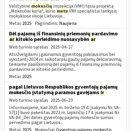
Valstybinė
mokesčių
inspekcija (VMI) tęsia projektą
„Mokesčiai kuria“, kurio
metu
VMI specialistai lankysis
mokyklose visoje Lietuvoje...
Metai:
2025
Pagrindinis:
Naujiena
Dėl pajamų iš finansinių priemonių pardavimo
ar
kitokio perleidimo nuosavybėn
ar
Web turinio sąrašas
2025-04-17
Atsižvelgdami į gaunamus gyventojų paklausimus bei
vykstantį 2024 m. laikotarpiu gautų pajamų deklaravimą,
teikiame paaiškinimą dėl pajamų iš finansinių priemonių
pardavimo ar kitokio perleidimo...
Metai:
2025
pagal Lietuvos Respublikos gyventojų pajamų
mokesčio įstatymą paramos gavėjams
ir
Web turinio sąrašas
2025-06-23
Informuojame, kad 2025 m. birželio 19 d. įsakymu Nr. VA-
57[1] buvo pakeistas 2023 m. lapkričio 17 d. įsakymas Nr.
VA-84 „Dėl dalies gyventojų pajamų mokesčio sumos
pervedimo pagal Lietuvos...
Metai:
2025
Mokesčiai:
Gyventojų pajamų mokestis