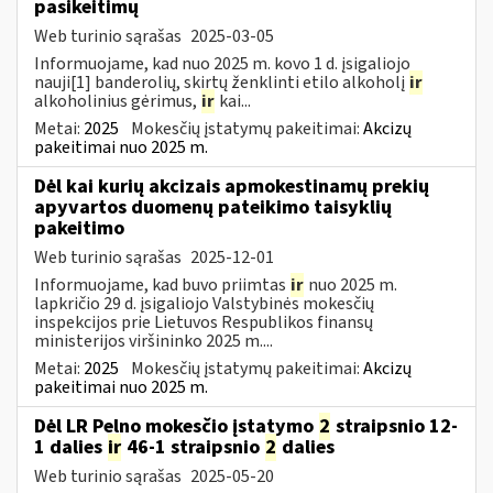
pasikeitimų
Web turinio sąrašas
2025-03-05
Informuojame, kad nuo 2025 m. kovo 1 d. įsigaliojo
nauji[1] banderolių, skirtų ženklinti etilo alkoholį
ir
alkoholinius gėrimus,
ir
kai...
Metai:
2025
Mokesčių įstatymų pakeitimai:
Akcizų
pakeitimai nuo 2025 m.
Dėl kai kurių akcizais apmokestinamų prekių
apyvartos duomenų pateikimo taisyklių
pakeitimo
Web turinio sąrašas
2025-12-01
Informuojame, kad buvo priimtas
ir
nuo 2025 m.
lapkričio 29 d. įsigaliojo Valstybinės mokesčių
inspekcijos prie Lietuvos Respublikos finansų
ministerijos viršininko 2025 m....
Metai:
2025
Mokesčių įstatymų pakeitimai:
Akcizų
pakeitimai nuo 2025 m.
Dėl LR Pelno mokesčio įstatymo
2
straipsnio 12-
1 dalies
ir
46-1 straipsnio
2
dalies
Web turinio sąrašas
2025-05-20