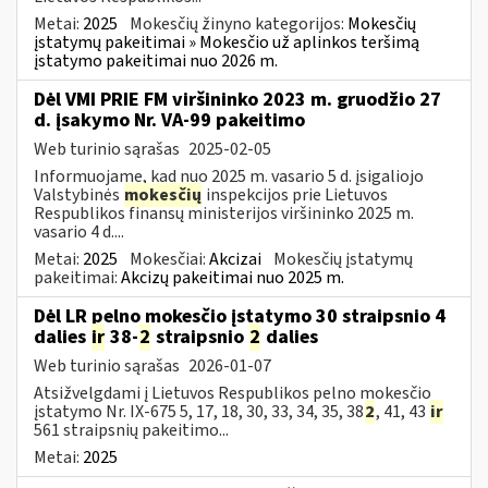
Metai:
2025
Mokesčių žinyno kategorijos:
Mokesčių
įstatymų pakeitimai » Mokesčio už aplinkos teršimą
įstatymo pakeitimai nuo 2026 m.
Dėl VMI PRIE FM viršininko 2023 m. gruodžio 27
d. įsakymo Nr. VA-99 pakeitimo
Web turinio sąrašas
2025-02-05
Informuojame, kad nuo 2025 m. vasario 5 d. įsigaliojo
Valstybinės
mokesčių
inspekcijos prie Lietuvos
Respublikos finansų ministerijos viršininko 2025 m.
vasario 4 d....
Metai:
2025
Mokesčiai:
Akcizai
Mokesčių įstatymų
pakeitimai:
Akcizų pakeitimai nuo 2025 m.
Dėl LR pelno mokesčio įstatymo 30 straipsnio 4
dalies
ir
38-
2
straipsnio
2
dalies
Web turinio sąrašas
2026-01-07
Atsižvelgdami į Lietuvos Respublikos pelno mokesčio
įstatymo Nr. IX-675 5, 17, 18, 30, 33, 34, 35, 38
2
, 41, 43
ir
561 straipsnių pakeitimo...
Metai:
2025