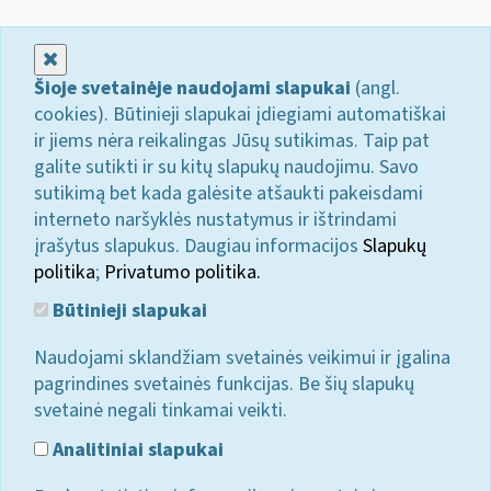
Uždaryti
Šioje svetainėje naudojami slapukai
(angl.
cookies). Būtinieji slapukai įdiegiami automatiškai
ir jiems nėra reikalingas Jūsų sutikimas. Taip pat
galite sutikti ir su kitų slapukų naudojimu. Savo
sutikimą bet kada galėsite atšaukti pakeisdami
interneto naršyklės nustatymus ir ištrindami
įrašytus slapukus. Daugiau informacijos
Slapukų
politika
;
Privatumo politika.
Būtinieji slapukai
Naudojami sklandžiam svetainės veikimui ir įgalina
pagrindines svetainės funkcijas. Be šių slapukų
svetainė negali tinkamai veikti.
Analitiniai slapukai