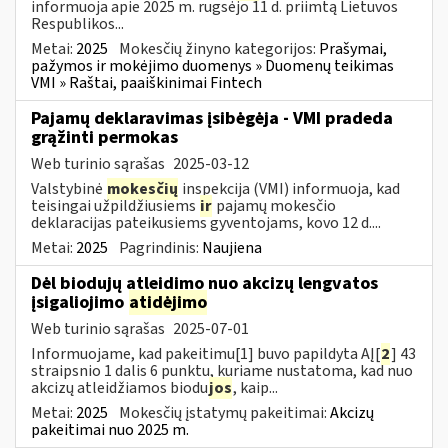
informuoja apie 2025 m. rugsėjo 11 d. priimtą Lietuvos
Respublikos...
Metai:
2025
Mokesčių žinyno kategorijos:
Prašymai,
pažymos ir mokėjimo duomenys » Duomenų teikimas
VMI » Raštai, paaiškinimai Fintech
Pajamų deklaravimas įsibėgėja - VMI pradeda
grąžinti permokas
Web turinio sąrašas
2025-03-12
Valstybinė
mokesčių
inspekcija (VMI) informuoja, kad
teisingai užpildžiusiems
ir
pajamų mokesčio
deklaracijas pateikusiems gyventojams, kovo 12 d....
Metai:
2025
Pagrindinis:
Naujiena
Dėl biodujų atleidimo nuo akcizų lengvatos
įsigaliojimo
atidėjimo
Web turinio sąrašas
2025-07-01
Informuojame, kad pakeitimu[1] buvo papildyta AĮ[
2
] 43
straipsnio 1 dalis 6 punktu, kuriame nustatoma, kad nuo
akcizų atleidžiamos biodu
jos
, kaip...
Metai:
2025
Mokesčių įstatymų pakeitimai:
Akcizų
pakeitimai nuo 2025 m.