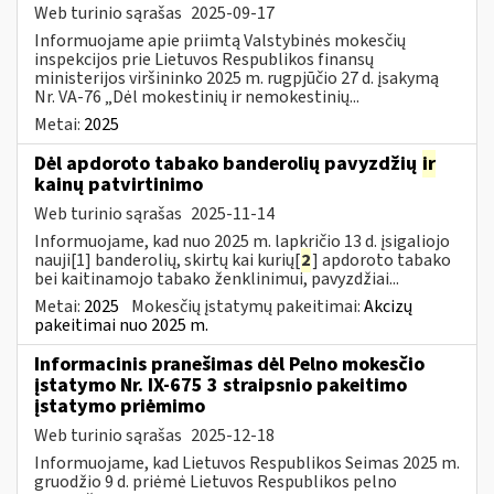
Web turinio sąrašas
2025-09-17
Informuojame apie priimtą Valstybinės mokesčių
inspekcijos prie Lietuvos Respublikos finansų
ministerijos viršininko 2025 m. rugpjūčio 27 d. įsakymą
Nr. VA-76 „Dėl mokestinių ir nemokestinių...
Metai:
2025
Dėl apdoroto tabako banderolių pavyzdžių
ir
kainų patvirtinimo
Web turinio sąrašas
2025-11-14
Informuojame, kad nuo 2025 m. lapkričio 13 d. įsigaliojo
nauji[1] banderolių, skirtų kai kurių[
2
] apdoroto tabako
bei kaitinamojo tabako ženklinimui, pavyzdžiai...
Metai:
2025
Mokesčių įstatymų pakeitimai:
Akcizų
pakeitimai nuo 2025 m.
Informacinis pranešimas dėl Pelno mokesčio
įstatymo Nr. IX-675 3 straipsnio pakeitimo
įstatymo priėmimo
Web turinio sąrašas
2025-12-18
Informuojame, kad Lietuvos Respublikos Seimas 2025 m.
gruodžio 9 d. priėmė Lietuvos Respublikos pelno