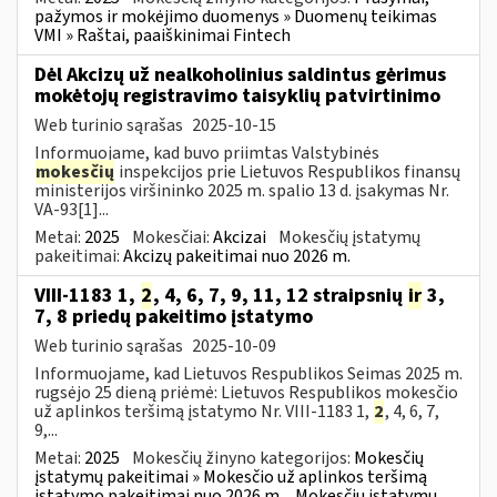
pažymos ir mokėjimo duomenys » Duomenų teikimas
VMI » Raštai, paaiškinimai Fintech
Dėl Akcizų už nealkoholinius saldintus gėrimus
mokėtojų registravimo taisyklių patvirtinimo
Web turinio sąrašas
2025-10-15
Informuojame, kad buvo priimtas Valstybinės
mokesčių
inspekcijos prie Lietuvos Respublikos finansų
ministerijos viršininko 2025 m. spalio 13 d. įsakymas Nr.
VA-93[1]...
Metai:
2025
Mokesčiai:
Akcizai
Mokesčių įstatymų
pakeitimai:
Akcizų pakeitimai nuo 2026 m.
VIII-1183 1,
2
, 4, 6, 7, 9, 11, 12 straipsnių
ir
3,
7, 8 priedų pakeitimo įstatymo
Web turinio sąrašas
2025-10-09
Informuojame, kad Lietuvos Respublikos Seimas 2025 m.
rugsėjo 25 dieną priėmė: Lietuvos Respublikos mokesčio
už aplinkos teršimą įstatymo Nr. VIII-1183 1,
2
, 4, 6, 7,
9,...
Metai:
2025
Mokesčių žinyno kategorijos:
Mokesčių
įstatymų pakeitimai » Mokesčio už aplinkos teršimą
įstatymo pakeitimai nuo 2026 m.
Mokesčių įstatymų