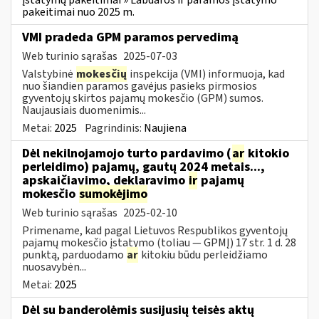
pakeitimai nuo 2025 m.
VMI pradeda GPM paramos pervedimą
Web turinio sąrašas
2025-07-03
Valstybinė
mokesčių
inspekcija (VMI) informuoja, kad
nuo šiandien paramos gavėjus pasieks pirmosios
gyventojų skirtos pajamų mokesčio (GPM) sumos.
Naujausiais duomenimis...
Metai:
2025
Pagrindinis:
Naujiena
Dėl nekilnojamojo turto pardavimo (
ar
kitokio
perleidimo) pajamų, gautų 2024 metais...,
apskaičiavimo, deklaravimo
ir
pajamų
mokesčio
sumokėjimo
Web turinio sąrašas
2025-02-10
Primename, kad pagal Lietuvos Respublikos gyventojų
pajamų mokesčio įstatymo (toliau — GPMĮ) 17 str. 1 d. 28
punktą, parduodamo
ar
kitokiu būdu perleidžiamo
nuosavybėn...
Metai:
2025
Dėl su banderolėmis susijusių teisės aktų