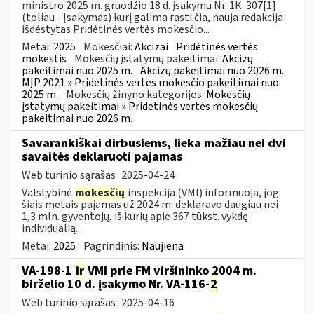
ministro 2025 m. gruodžio 18 d. įsakymu Nr. 1K-307[1]
(toliau - Įsakymas) kurį galima rasti čia, nauja redakcija
išdėstytas Pridėtinės vertės mokesčio...
Metai:
2025
Mokesčiai:
Akcizai
Pridėtinės vertės
mokestis
Mokesčių įstatymų pakeitimai:
Akcizų
pakeitimai nuo 2025 m.
Akcizų pakeitimai nuo 2026 m.
MĮP 2021 » Pridėtinės vertės mokesčio pakeitimai nuo
2025 m.
Mokesčių žinyno kategorijos:
Mokesčių
įstatymų pakeitimai » Pridėtinės vertės mokesčių
pakeitimai nuo 2026 m.
Savarankiškai dirbusiems, lieka mažiau nei dvi
savaitės deklaruoti pajamas
Web turinio sąrašas
2025-04-24
Valstybinė
mokesčių
inspekcija (VMI) informuoja, jog
šiais metais pajamas už 2024 m. deklaravo daugiau nei
1,3 mln. gyventojų, iš kurių apie 367 tūkst. vykdę
individualią...
Metai:
2025
Pagrindinis:
Naujiena
VA-198-1
ir
VMI prie FM viršininko 2004 m.
birželio 10 d. įsakymo Nr. VA-116-
2
Web turinio sąrašas
2025-04-16