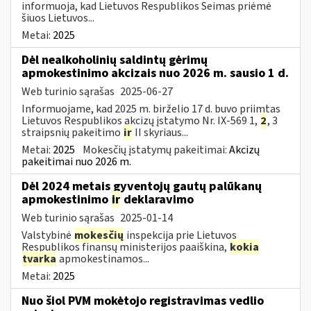
informuoja, kad Lietuvos Respublikos Seimas priėmė
šiuos Lietuvos...
Metai:
2025
Dėl nealkoholinių saldintų gėrimų
apmokestinimo akcizais nuo 2026 m. sausio 1 d.
Web turinio sąrašas
2025-06-27
Informuojame, kad 2025 m. birželio 17 d. buvo priimtas
Lietuvos Respublikos akcizų įstatymo Nr. IX-569 1,
2
, 3
straipsnių pakeitimo
ir
II skyriaus...
Metai:
2025
Mokesčių įstatymų pakeitimai:
Akcizų
pakeitimai nuo 2026 m.
Dėl 2024 metais gyventojų gautų palūkanų
apmokestinimo
ir
deklaravimo
Web turinio sąrašas
2025-01-14
Valstybinė
mokesčių
inspekcija prie Lietuvos
Respublikos finansų ministerijos paaiškina,
kokia
tvarka
apmokestinamos...
Metai:
2025
Nuo šiol PVM mokėtojo registravimas vedlio