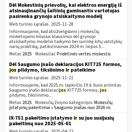
Dėl Mokestinių prievolių, kai elektros energiją iš
atsinaujinančių šaltinių gaminantis vartotojas
pasirenka grynojo atsiskaitymo modelį
Web turinio sąrašas
2025-11-28
Informuojame, kad atsižvelgdami į mokesčių
mokėtojams kilusius klausimus dėl grynojo
atsiskaitymo modelio taikymo bei surinkę kitų valstybių
narių praktiką, patikslinamas 2024 m. liepos 5...
Metai:
2025
Mokesčiai:
Pridėtinės vertės mokestis
Dėl Saugumo įnašo deklaracijos KIT725 formos,
jos
pildymo, tikslinimo
ir
pateikimo
Web turinio sąrašas
2025-11-21
Informuojame, kad 2025 m. lapkričio 19 d. buvo priimtas
Saugumo įnašo deklaraci
jos
KIT725 formos,
jos
pildymo, tikslinimo...
Metai:
2025
Mokesčių žinyno kategorijos:
Mokesčių
įstatymų pakeitimai » Saugumo įnašas nuo 2026 m.
IX-751 pakeitimo įstatymo
ir
su juo susijusių
pakeitimų nuo 2025-05-01
Web turinio sąrašas
2025-04-22