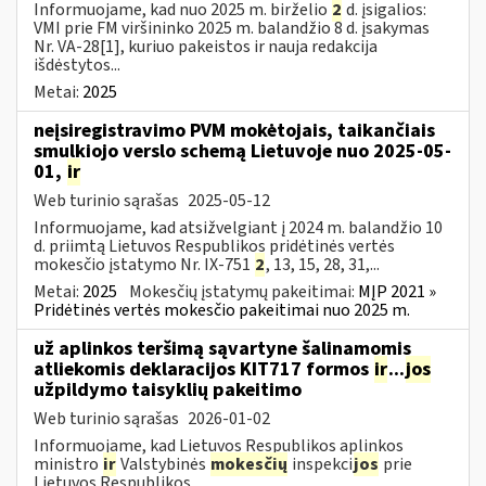
Informuojame, kad nuo 2025 m. birželio
2
d. įsigalios:
VMI prie FM viršininko 2025 m. balandžio 8 d. įsakymas
Nr. VA-28[1], kuriuo pakeistos ir nauja redakcija
išdėstytos...
Metai:
2025
neįsiregistravimo PVM mokėtojais, taikančiais
smulkiojo verslo schemą Lietuvoje nuo 2025-05-
01,
ir
Web turinio sąrašas
2025-05-12
Informuojame, kad atsižvelgiant į 2024 m. balandžio 10
d. priimtą Lietuvos Respublikos pridėtinės vertės
mokesčio įstatymo Nr. IX-751
2
, 13, 15, 28, 31,...
Metai:
2025
Mokesčių įstatymų pakeitimai:
MĮP 2021 »
Pridėtinės vertės mokesčio pakeitimai nuo 2025 m.
už aplinkos teršimą sąvartyne šalinamomis
atliekomis deklaracijos KIT717 formos
ir
...
jos
užpildymo taisyklių pakeitimo
Web turinio sąrašas
2026-01-02
Informuojame, kad Lietuvos Respublikos aplinkos
ministro
ir
Valstybinės
mokesčių
inspekci
jos
prie
Lietuvos Respublikos...