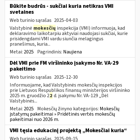
Būkite budrūs - sukčiai kuria netikras VMI
svetaines
Web turinio sąrašas
2025-04-03
Valstybinė
mokesčių
inspekcija (VMI) informuoja, kad
deklaravimo laikotarpiu aktyviai naudojasi sukčiai, kurie
prisidengdami VMI vardu siunčia melagingus
pranešimus, kuria...
Metai:
2025
Pagrindinis:
Naujiena
Dėl VMI prie FM viršininko įsakymo Nr. VA-29
pakeitimo
Web turinio sąrašas
2025-12-30
Informuojame, kad Valstybinės mokesčių inspekcijos
prie Lietuvos Respublikos finansų ministerijos viršininko
2025 m. gruodžio 2
2
d. įsakymu Nr. VA-129 „Dėl
Valstybinės...
Metai:
2025
Mokesčių žinyno kategorijos:
Mokesčių
įstatymų pakeitimai » Pridėtinės vertės mokesčių
pakeitimai nuo 2026 m.
VMI tęsia edukacinį projektą „Mokesčiai kuria“
Web turinio sąrašas
2025-09-15