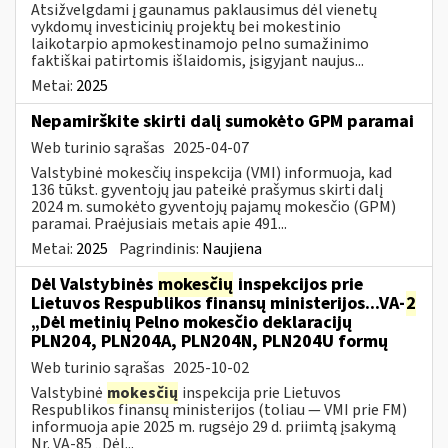
Atsižvelgdami į gaunamus paklausimus dėl vienetų
vykdomų investicinių projektų bei mokestinio
laikotarpio apmokestinamojo pelno sumažinimo
faktiškai patirtomis išlaidomis, įsigyjant naujus...
Metai:
2025
Nepamirškite skirti dalį sumokėto GPM paramai
Web turinio sąrašas
2025-04-07
Valstybinė mokesčių inspekcija (VMI) informuoja, kad
136 tūkst. gyventojų jau pateikė prašymus skirti dalį
2024 m. sumokėto gyventojų pajamų mokesčio (GPM)
paramai. Praėjusiais metais apie 491...
Metai:
2025
Pagrindinis:
Naujiena
Dėl Valstybinės
mokesčių
inspekcijos prie
Lietuvos Respublikos finansų ministerijos...VA-
2
„Dėl metinių Pelno mokesčio deklaracijų
PLN204, PLN204A, PLN204N, PLN204U formų
Web turinio sąrašas
2025-10-02
Valstybinė
mokesčių
inspekcija prie Lietuvos
Respublikos finansų ministerijos (toliau — VMI prie FM)
informuoja apie 2025 m. rugsėjo 29 d. priimtą įsakymą
Nr. VA-85 „Dėl...