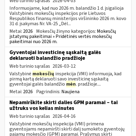
Web turinio sąrašas
2026-04-03
Informuojame, kad nuo 2026 m. balandžio 1 d. įsigalioja
Valstybinės mokesčių inspekcijos prie Lietuvos
Respublikos finansų ministerijos viršininko 2026 m. kovo
31 d. įsakymas Nr. VA-25 „Dėl...
Metai:
2026
Mokesčių žinyno kategorijos:
Mokesčių
įstatymų pakeitimai » Pridėtinės vertės mokesčių
pakeitimai nuo 2026 m.
Gyventojai investicinę sąskaitą galės
deklaruoti balandžio pradžioje
Web turinio sąrašas
2026-03-12
Valstybinė
mokesčių
inspekcija (VMI) informuoja, kad
pirmą kartą deklaruoti savo investicinę sąskaitą
gyventojai galės balandžio
mėn
. pradžioje....
Metai:
2026
Pagrindinis:
Naujiena
Nepamirškite skirti dalies GPM paramai – tai
užtruks vos kelias minutes
Web turinio sąrašas
2026-04-16
Valstybinė mokesčių inspekcija (VMI) primena
gyventojams nepamiršti skirti dalį sumokėto gyventojų
pajamų mokesčio (GPM) paramai. Prašymus skirti