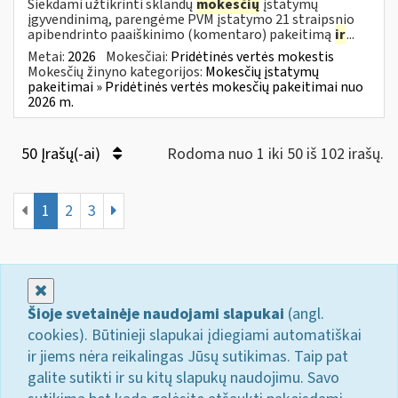
Siekdami užtikrinti sklandų
mokesčių
įstatymų
įgyvendinimą, parengėme PVM įstatymo 21 straipsnio
apibendrinto paaiškinimo (komentaro) pakeitimą
ir
...
Metai:
2026
Mokesčiai:
Pridėtinės vertės mokestis
Mokesčių žinyno kategorijos:
Mokesčių įstatymų
pakeitimai » Pridėtinės vertės mokesčių pakeitimai nuo
2026 m.
50 Įrašų(-ai)
Rodoma nuo 1 iki 50 iš 102 irašų.
1
2
3
Uždaryti
Šioje svetainėje naudojami slapukai
(angl.
cookies). Būtinieji slapukai įdiegiami automatiškai
ir jiems nėra reikalingas Jūsų sutikimas. Taip pat
galite sutikti ir su kitų slapukų naudojimu. Savo