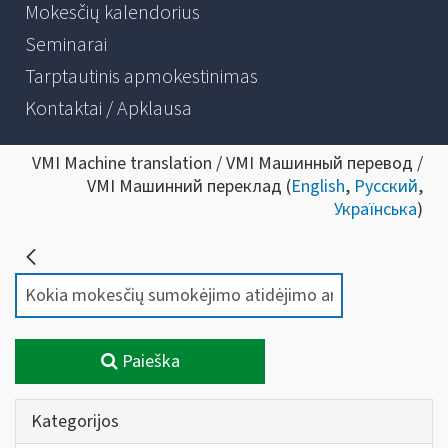
Mokesčių kalendorius
Seminarai
Tarptautinis apmokestinimas
Kontaktai / Apklausa
VMI Machine translation / VMI Машинный перевод /
VMI Машинний переклад (
English
,
Русский
,
Українська
)
Paieška
Kategorijos