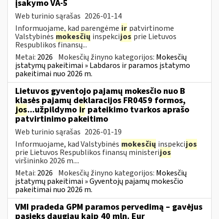
įsakymo VA-5
Web turinio sąrašas
2026-01-14
Informuojame, kad parengėme
ir
patvirtinome
Valstybinės
mokesčių
inspekci
jos
prie Lietuvos
Respublikos finansų...
Metai:
2026
Mokesčių žinyno kategorijos:
Mokesčių
įstatymų pakeitimai » Labdaros ir paramos įstatymo
pakeitimai nuo 2026 m.
Lietuvos gyventojo pajamų mokesčio nuo B
klasės pajamų deklaracijos FR0459 formos,
jos
...užpildymo
ir
pateikimo tvarkos aprašo
patvirtinimo pakeitimo
Web turinio sąrašas
2026-01-19
Informuojame, kad Valstybinės
mokesčių
inspekci
jos
prie Lietuvos Respublikos finansų ministeri
jos
viršininko 2026 m....
Metai:
2026
Mokesčių žinyno kategorijos:
Mokesčių
įstatymų pakeitimai » Gyventojų pajamų mokesčio
pakeitimai nuo 2026 m.
VMI pradeda GPM paramos pervedimą – gavėjus
pasieks daugiau kaip 40 mln. Eur