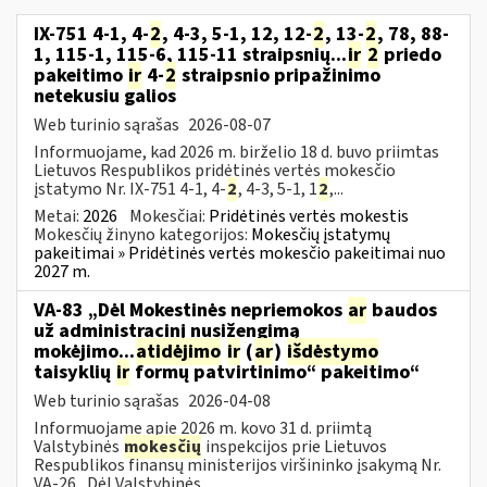
IX-751 4-1, 4-
2
, 4-3, 5-1, 12, 12-
2
, 13-
2
, 78, 88-
1, 115-1, 115-6, 115-11 straipsnių...
ir
2
priedo
pakeitimo
ir
4-
2
straipsnio pripažinimo
netekusiu galios
Web turinio sąrašas
2026-08-07
Informuojame, kad 2026 m. birželio 18 d. buvo priimtas
Lietuvos Respublikos pridėtinės vertės mokesčio
įstatymo Nr. IX-751 4-1, 4-
2
, 4-3, 5-1, 1
2
,...
Metai:
2026
Mokesčiai:
Pridėtinės vertės mokestis
Mokesčių žinyno kategorijos:
Mokesčių įstatymų
pakeitimai » Pridėtinės vertės mokesčio pakeitimai nuo
2027 m.
VA-83 „Dėl Mokestinės nepriemokos
ar
baudos
už administracinį nusižengimą
mokėjimo...
atidėjimo
ir
(
ar
)
išdėstymo
taisyklių
ir
formų patvirtinimo“ pakeitimo“
Web turinio sąrašas
2026-04-08
Informuojame apie 2026 m. kovo 31 d. priimtą
Valstybinės
mokesčių
inspekcijos prie Lietuvos
Respublikos finansų ministerijos viršininko įsakymą Nr.
VA-26 „Dėl Valstybinės...