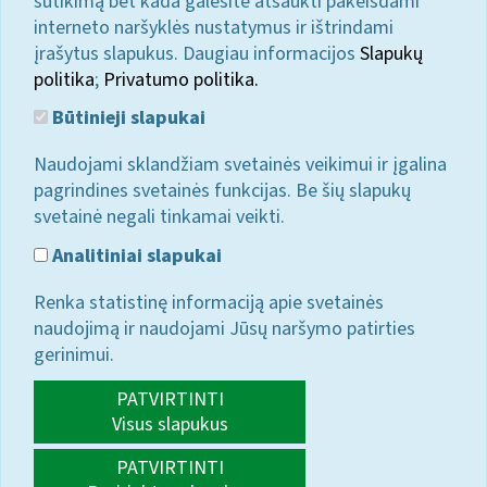
sutikimą bet kada galėsite atšaukti pakeisdami
interneto naršyklės nustatymus ir ištrindami
įrašytus slapukus. Daugiau informacijos
Slapukų
politika
;
Privatumo politika.
Būtinieji slapukai
Naudojami sklandžiam svetainės veikimui ir įgalina
pagrindines svetainės funkcijas. Be šių slapukų
svetainė negali tinkamai veikti.
Analitiniai slapukai
Renka statistinę informaciją apie svetainės
naudojimą ir naudojami Jūsų naršymo patirties
gerinimui.
PATVIRTINTI
Visus slapukus
PATVIRTINTI