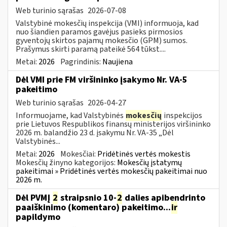
Web turinio sąrašas
2026-07-08
Valstybinė mokesčių inspekcija (VMI) informuoja, kad
nuo šiandien paramos gavėjus pasieks pirmosios
gyventojų skirtos pajamų mokesčio (GPM) sumos.
Prašymus skirti paramą pateikė 564 tūkst....
Metai:
2026
Pagrindinis:
Naujiena
Dėl VMI prie FM viršininko įsakymo Nr. VA-5
pakeitimo
Web turinio sąrašas
2026-04-27
Informuojame, kad Valstybinės
mokesčių
inspekcijos
prie Lietuvos Respublikos finansų ministerijos viršininko
2026 m. balandžio 23 d. įsakymu Nr. VA-35 „Dėl
Valstybinės...
Metai:
2026
Mokesčiai:
Pridėtinės vertės mokestis
Mokesčių žinyno kategorijos:
Mokesčių įstatymų
pakeitimai » Pridėtinės vertės mokesčių pakeitimai nuo
2026 m.
Dėl PVMĮ
2
straipsnio 10-
2
dalies apibendrinto
paaiškinimo (komentaro) pakeitimo...
ir
papildymo