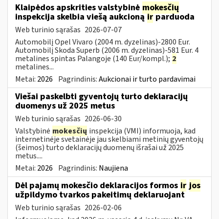
Klaipėdos apskrities valstybinė
mokesčių
inspekcija skelbia viešą aukcioną
ir
parduoda
Web turinio sąrašas
2026-07-07
Automobilį Opel Vivaro (2004 m. dyzelinas)-2800 Eur.
Automobilį Skoda Superb (2006 m. dyzelinas)-581 Eur. 4
metalines spintas Palangoje (140 Eur/kompl.);
2
metalines...
Metai:
2026
Pagrindinis:
Aukcionai ir turto pardavimai
Viešai paskelbti gyventojų turto deklaracijų
duomenys už 2025 metus
Web turinio sąrašas
2026-06-30
Valstybinė
mokesčių
inspekcija (VMI) informuoja, kad
internetinėje svetainėje jau skelbiami metinių gyventojų
(šeimos) turto deklaracijų duomenų išrašai už 2025
metus....
Metai:
2026
Pagrindinis:
Naujiena
Dėl pajamų mokesčio deklaracijos formos
ir
jos
užpildymo tvarkos pakeitimų deklaruojant
Web turinio sąrašas
2026-02-06