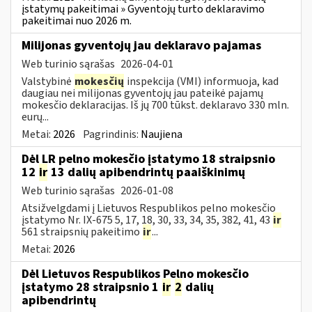
įstatymų pakeitimai » Gyventojų turto deklaravimo
pakeitimai nuo 2026 m.
Milijonas gyventojų jau deklaravo pajamas
Web turinio sąrašas
2026-04-01
Valstybinė
mokesčių
inspekcija (VMI) informuoja, kad
daugiau nei milijonas gyventojų jau pateikė pajamų
mokesčio deklaracijas. Iš jų 700 tūkst. deklaravo 330 mln.
eurų...
Metai:
2026
Pagrindinis:
Naujiena
Dėl LR pelno mokesčio įstatymo 18 straipsnio
12
ir
13 dalių apibendrintų paaiškinimų
Web turinio sąrašas
2026-01-08
Atsižvelgdami į Lietuvos Respublikos pelno mokesčio
įstatymo Nr. IX-675 5, 17, 18, 30, 33, 34, 35, 382, 41, 43
ir
561 straipsnių pakeitimo
ir
...
Metai:
2026
Dėl Lietuvos Respublikos Pelno mokesčio
įstatymo 28 straipsnio 1
ir
2
dalių
apibendrintų