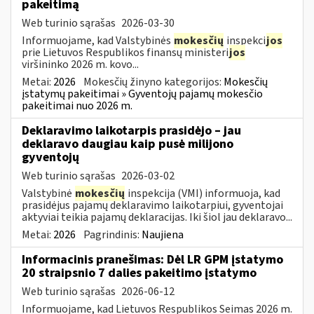
pakeitimą
Web turinio sąrašas
2026-03-30
Informuojame, kad Valstybinės
mokesčių
inspekci
jos
prie Lietuvos Respublikos finansų ministeri
jos
viršininko 2026 m. kovo...
Metai:
2026
Mokesčių žinyno kategorijos:
Mokesčių
įstatymų pakeitimai » Gyventojų pajamų mokesčio
pakeitimai nuo 2026 m.
Deklaravimo laikotarpis prasidėjo – jau
deklaravo daugiau kaip pusė milijono
gyventojų
Web turinio sąrašas
2026-03-02
Valstybinė
mokesčių
inspekcija (VMI) informuoja, kad
prasidėjus pajamų deklaravimo laikotarpiui, gyventojai
aktyviai teikia pajamų deklaracijas. Iki šiol jau deklaravo...
Metai:
2026
Pagrindinis:
Naujiena
Informacinis pranešimas: Dėl LR GPM įstatymo
20 straipsnio 7 dalies pakeitimo įstatymo
Web turinio sąrašas
2026-06-12
Informuojame, kad Lietuvos Respublikos Seimas 2026 m.