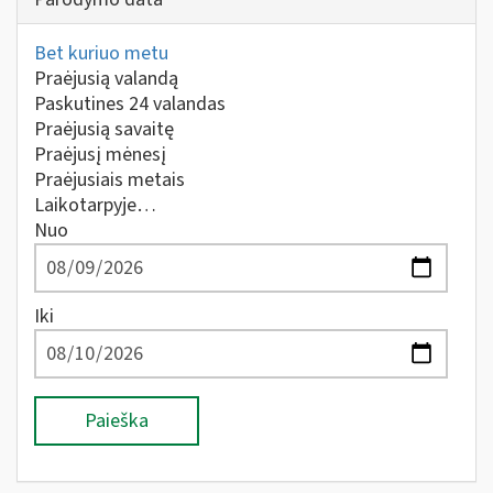
Bet kuriuo metu
Praėjusią valandą
Paskutines 24 valandas
Praėjusią savaitę
Praėjusį mėnesį
Praėjusiais metais
Laikotarpyje…
Nuo
Iki
Paieška