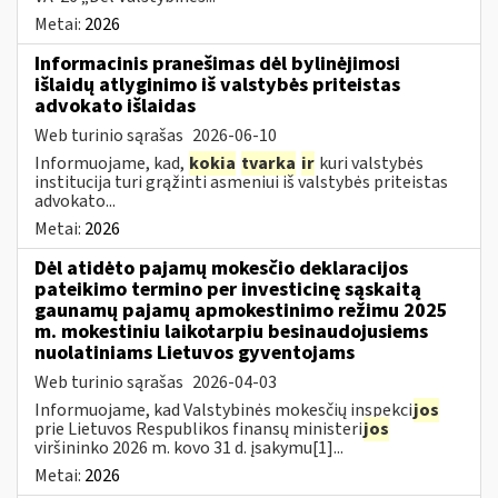
Metai:
2026
Informacinis pranešimas dėl bylinėjimosi
išlaidų atlyginimo iš valstybės priteistas
advokato išlaidas
Web turinio sąrašas
2026-06-10
Informuojame, kad,
kokia
tvarka
ir
kuri valstybės
institucija turi grąžinti asmeniui iš valstybės priteistas
advokato...
Metai:
2026
Dėl atidėto pajamų mokesčio deklaracijos
pateikimo termino per investicinę sąskaitą
gaunamų pajamų apmokestinimo režimu 2025
m. mokestiniu laikotarpiu besinaudojusiems
nuolatiniams Lietuvos gyventojams
Web turinio sąrašas
2026-04-03
Informuojame, kad Valstybinės mokesčių inspekci
jos
prie Lietuvos Respublikos finansų ministeri
jos
viršininko 2026 m. kovo 31 d. įsakymu[1]...
Metai:
2026