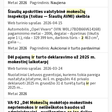
Metai:
2026
Pagrindinis:
Naujiena
Šiaulių apskrities valstybinė
mokesčių
inspekcija (toliau — Šiaulių AVMI) skelbia
Web turinio sąrašas
2026-04-15
Automobilis „Opel Vivaro“ (VIN: W0LJ7BDB66V614168)
pagaminimo metai – 2006, degalai – dyzelinas (likutis
apie 1 l.), rida – 329 399 km., darbinis tūris –
2
463 cm³,
galia –...
Metai:
2026
Pagrindinis:
Aukcionai ir turto pardavimai
Dėl pajamų
ir
turto deklaravimo už 2025 m.
mokestinį laikotarpį
Web turinio sąrašas
2026-03-24
Nuolatiniai Lietuvos gyventojai, kuriems tokia pareiga
nustatyta įstatyme, iki š. m. gegužės 4 d. privalo
deklaruoti 2025 m. gruodžio 31 d. turėtą turtą
ir
per
2025 m....
Metai:
2026
VA-92 „Dėl
Mokesčių
mokėtojo mokestinės
nepriemokos
ir
neišieškotos baudos už