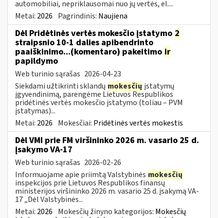
automobiliai, nepriklausomai nuo jų vertės, el....
Metai:
2026
Pagrindinis:
Naujiena
Dėl Pridėtinės vertės mokesčio įstatymo
2
straipsnio 10-1 dalies apibendrinto
paaiškinimo...(komentaro) pakeitimo
ir
papildymo
Web turinio sąrašas
2026-04-23
Siekdami užtikrinti sklandų
mokesčių
įstatymų
įgyvendinimą, parengėme Lietuvos Respublikos
pridėtinės vertės mokesčio įstatymo (toliau – PVM
įstatymas)...
Metai:
2026
Mokesčiai:
Pridėtinės vertės mokestis
Dėl VMI prie FM viršininko 2026 m. vasario 25 d.
įsakymo VA-17
Web turinio sąrašas
2026-02-26
Informuojame apie priimtą Valstybinės
mokesčių
inspekcijos prie Lietuvos Respublikos finansų
ministerijos viršininko 2026 m. vasario 25 d. įsakymą VA-
17 „Dėl Valstybinės...
Metai:
2026
Mokesčių žinyno kategorijos:
Mokesčių