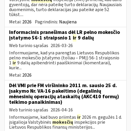
gyventojų, dar nėra pateikę turto deklaracijų. Naujausiais
duomenimis, turto deklaracijas jau pateikė apie 52
tūkst....
Metai:
2026
Pagrindinis:
Naujiena
Informacinis pranešimas dėl LR pelno mokesčio
įstatymo 56-1 straipsnio 1
ir
9 dalių
Web turinio sąrašas
2026-03-26
Informuojame, kad yra parengtas Lietuvos Respublikos
pelno mokesčio įstatymo (toliau – PMĮ) 56-1 straipsnio
1
ir
9 dalių apibendrinti paaiškinimai (komentarai),
kurie...
Metai:
2026
Dėl VMI prie FM viršininko 2011 m. sausio 25 d.
įsakymo Nr. VA-16 pakeitimo (degalinių
mėnesinių operacijų ataskaitų (AKC410 formų)
teikimo panaikinimas)
Web turinio sąrašas
2026-04-16
Informuojame, kad buvo priimtas
ir
2026 m. gegužės 1 d.
įsigalioja Valstybinės
mokesčių
inspekcijos prie
Lietuvos Respublikos finansų ministerijos...