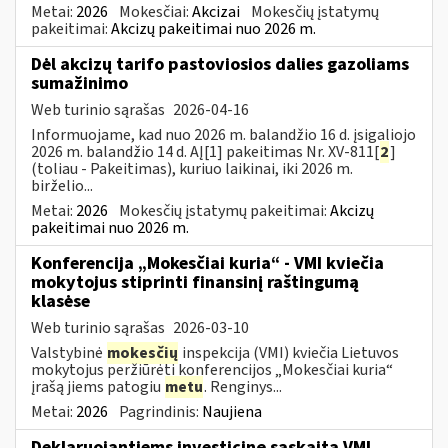
Metai:
2026
Mokesčiai:
Akcizai
Mokesčių įstatymų
pakeitimai:
Akcizų pakeitimai nuo 2026 m.
Dėl akcizų tarifo pastoviosios dalies gazoliams
sumažinimo
Web turinio sąrašas
2026-04-16
Informuojame, kad nuo 2026 m. balandžio 16 d. įsigaliojo
2026 m. balandžio 14 d. AĮ[1] pakeitimas Nr. XV-811[
2
]
(toliau - Pakeitimas), kuriuo laikinai, iki 2026 m.
birželio...
Metai:
2026
Mokesčių įstatymų pakeitimai:
Akcizų
pakeitimai nuo 2026 m.
Konferencija „Mokesčiai kuria“ - VMI kviečia
mokytojus stiprinti finansinį raštingumą
klasėse
Web turinio sąrašas
2026-03-10
Valstybinė
mokesčių
inspekcija (VMI) kviečia Lietuvos
mokytojus peržiūrėti konferencijos „Mokesčiai kuria“
įrašą jiems patogiu
metu
. Renginys...
Metai:
2026
Pagrindinis:
Naujiena
Deklaruojantiems investicinę sąskaitą VMI