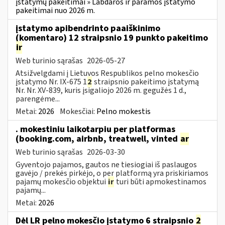
įstatymų pakeitimai » Labdaros ir paramos įstatymo
pakeitimai nuo 2026 m.
įstatymo apibendrinto paaiškinimo
(komentaro) 12 straipsnio 19 punkto pakeitimo
ir
Web turinio sąrašas
2026-05-27
Atsižvelgdami į Lietuvos Respublikos pelno mokesčio
įstatymo Nr. IX-675 1
2
straipsnio pakeitimo įstatymą
Nr. Nr. XV-839, kuris įsigaliojo 2026 m. gegužės 1 d.,
parengėme...
Metai:
2026
Mokesčiai:
Pelno mokestis
. mokestiniu laikotarpiu per platformas
(booking.com, airbnb, treatwell, vinted
ar
Web turinio sąrašas
2026-03-30
Gyventojo pajamos, gautos ne tiesiogiai iš paslaugos
gavėjo / prekės pirkėjo, o per platformą yra priskiriamos
pajamų mokesčio objektui
ir
turi būti apmokestinamos
pajamų...
Metai:
2026
Dėl LR pelno mokesčio įstatymo 6 straipsnio
2