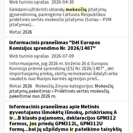
Web turinio sąrašas
2026-04-30
Siekdami užtikrinti sklandų
mokesčių
įstatymų
įgyvendinimą, parengėme Lietuvos Respublikos
pridėtinės vertės mokesčio įstatymo (toliau – PVM
įstatymas)...
Metai:
2026
Informacinis pranešimas "Dėl Europos
Komisijos sprendimo Nr. 2026/1407"
Web turinio sąrašas
2026-07-09
Informuojame, jog 2026 m. birželio 26 d. Europos
Komisija priėmė sprendimą (ES) Nr. 2026/1407* , dėl
importuojamų prekių, skirtų nemokamai išdalyti arba
naudotis nuo Rusijos karinės agresijos prieš...
Metai:
2026
Mokesčių žinyno kategorijos:
Mokesčių
įstatymų pakeitimai » Pridėtinės vertės mokesčių
pakeitimai nuo 2026 m.
Informacinis pranešimas apie Metinės
gyventojams išmokėtų išmokų, priskiriamų A
ir
...B klasės pajamoms, deklaracijos GPM312
formos,
jos
priedų GPM312L, GPM312U
formų...bei jų užpildymo
ir
pateikimo taisyklių