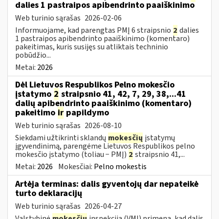
dalies 1 pastraipos apibendrinto paaiškinimo
Web turinio sąrašas
2026-02-06
Informuojame, kad parengtas PMĮ 6 straipsnio
2
dalies
1 pastraipos apibendrinto paaiškinimo (komentaro)
pakeitimas, kuris susijęs su atliktais techninio
pobūdžio...
Metai:
2026
Dėl Lietuvos Respublikos Pelno mokesčio
įstatymo
2
straipsnio 41, 42, 7, 29, 38,...41
dalių apibendrinto paaiškinimo (komentaro)
pakeitimo
ir
papildymo
Web turinio sąrašas
2026-08-10
Siekdami užtikrinti sklandų
mokesčių
įstatymų
įgyvendinimą, parengėme Lietuvos Respublikos pelno
mokesčio įstatymo (toliau − PMĮ)
2
straipsnio 41,...
Metai:
2026
Mokesčiai:
Pelno mokestis
Artėja terminas: dalis gyventojų dar nepateikė
turto deklaracijų
Web turinio sąrašas
2026-04-27
Valstybinė
mokesčių
inspekcija (VMI) primena, kad dalis