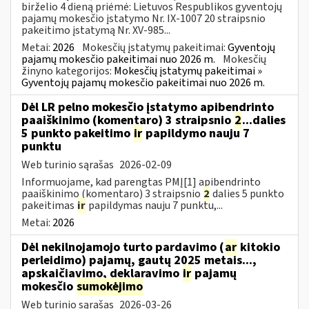
birželio 4 dieną priėmė: Lietuvos Respublikos gyventojų
pajamų mokesčio įstatymo Nr. IX-1007 20 straipsnio
pakeitimo įstatymą Nr. XV-985...
Metai:
2026
Mokesčių įstatymų pakeitimai:
Gyventojų
pajamų mokesčio pakeitimai nuo 2026 m.
Mokesčių
žinyno kategorijos:
Mokesčių įstatymų pakeitimai »
Gyventojų pajamų mokesčio pakeitimai nuo 2026 m.
Dėl LR pelno mokesčio įstatymo apibendrinto
paaiškinimo (komentaro) 3 straipsnio
2
...dalies
5 punkto pakeitimo
ir
papildymo nauju 7
punktu
Web turinio sąrašas
2026-02-09
Informuojame, kad parengtas PMĮ[1] apibendrinto
paaiškinimo (komentaro) 3 straipsnio
2
dalies 5 punkto
pakeitimas
ir
papildymas nauju 7 punktu,...
Metai:
2026
Dėl nekilnojamojo turto pardavimo (
ar
kitokio
perleidimo) pajamų, gautų 2025 metais...,
apskaičiavimo, deklaravimo
ir
pajamų
mokesčio
sumokėjimo
Web turinio sąrašas
2026-03-26