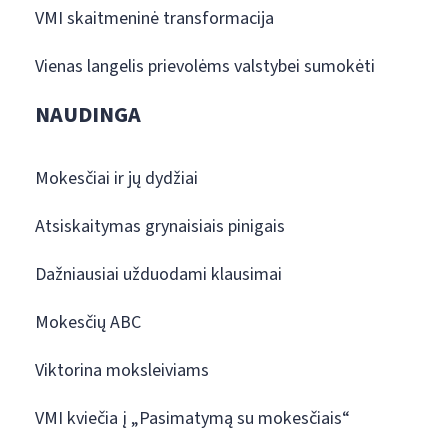
VMI skaitmeninė transformacija
Vienas langelis prievolėms valstybei sumokėti
NAUDINGA
Mokesčiai ir jų dydžiai
Atsiskaitymas grynaisiais pinigais
Dažniausiai užduodami klausimai
Mokesčių ABC
Viktorina moksleiviams
VMI kviečia į „Pasimatymą su mokesčiais“