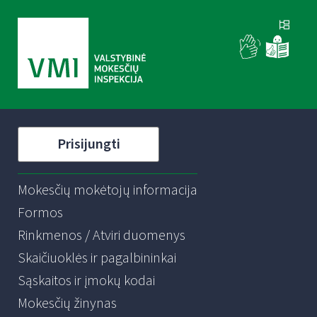
Prisijungti
Mokesčių mokėtojų informacija
Formos
Rinkmenos / Atviri duomenys
Skaičiuoklės ir pagalbininkai
Sąskaitos ir įmokų kodai
Mokesčių žinynas