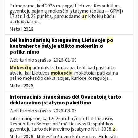
Primename, kad 2025 m. pagal Lietuvos Respublikos
gyventojų pajamų mokesčio įstatymo (toliau — GPMĮ)
17 str. 1 d. 28 punktą, parduodamo
ar
kitokiu būdu
perleidžiamo...
Metai:
2026
Dėl kainodarinių koregavimų Lietuvoje
po
kontrahento šalyje atlikto mokestinio
patikrinimo
Web turinio sąrašas
2026-01-09
Mokesčių
administratorius pastebi, kad pasitaiko
atvejų, kai Lietuvos
mokesčių
mokėtojai patikslina
pelno mokesčio deklaracijas, kuriose koreguoja...
Metai:
2026
Informacinis pranešimas dėl Gyventojų turto
deklaravimo įstatymo pakeitimo
Web turinio sąrašas
2026-08-05
Informuojame, kad 2026 m. birželio 11 d. Lietuvos
Respublikos Seimas priėmė Lietuvos Respublikos
gyventojų turto deklaravimo įstatymo Nr. I-1338
2
...
Metai:
2026
Mokesčių žinyno kategorijos:
Mokesčių