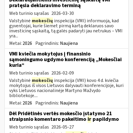
pratęsia deklaravimo terminą
Web turinio sąrašas
2026-03-30
Valstybinė
mokesčių
inspekcija (VMI) informuoja, kad
gyventojai, kurie šiemet pirmą kartą deklaruos savo
investicinę sąskaitą, tą galės padaryti jau netrukus – VMI
yra...
Metai:
2026
Pagrindinis:
Naujiena
VMI kviečia mokytojus į finansinio
sąmoningumo ugdymo konferenciją „Mokesčiai
kuria“
Web turinio sąrašas
2026-02-09
Valstybinė
mokesčių
inspekcija (VMI) kovo 4 d. kviečia
mokytojus iš visos Lietuvos dalyvauti konferencijoje, kuri
vyks Lietuvos nacionalinėje Martyno Mažvydo
bibliotekoje....
Metai:
2026
Pagrindinis:
Naujiena
Dėl Pridėtinės vertės mokesčio įstatymo 21
straipsnio komentaro pakeitimo
ir
papildymo
Web turinio sąrašas
2026-05-27