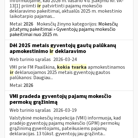
Informuojame, kad 2026 m. vasario 4 d. įsakymu Nr. VA-
13[1] priimti
ir
patvirtinti pajamų mokesčio
deklaravimo pakeitimai, aktualūs 2025 m. mokestinio
laikotarpio pajamas...
Metai:
2026
Mokesčių žinyno kategorijos:
Mokesčių
įstatymų pakeitimai » Gyventojų pajamų mokesčio
pakeitimai nuo 2025 m.
Dėl 2025 metais gyventojų gautų palūkanų
apmokestinimo
ir
deklaravimo
Web turinio sąrašas
2026-03-24
VMI prie FM Paaiškina,
kokia
tvarka
apmokestinamos
ir
deklaruojamos 2025 metais gyventojų gautos
palūkanos: Daugiau...
Metai:
2026
VMI pradeda gyventojų pajamų mokesčio
permokų grąžinimą
Web turinio sąrašas
2026-03-19
Valstybinė mokesčių inspekcija (VMI) informuoja, kad
pradėjo gyventojų pajamų mokesčio (GPM) permokų
grąžinimą gyventojams, pateikusiems pajamų
deklaracijas. 13 tūkst. gyventojų jau grąžinta...