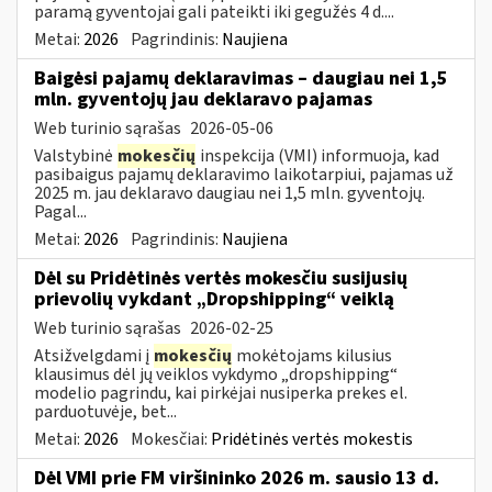
paramą gyventojai gali pateikti iki gegužės 4 d....
Metai:
2026
Pagrindinis:
Naujiena
Baigėsi pajamų deklaravimas – daugiau nei 1,5
mln. gyventojų jau deklaravo pajamas
Web turinio sąrašas
2026-05-06
Valstybinė
mokesčių
inspekcija (VMI) informuoja, kad
pasibaigus pajamų deklaravimo laikotarpiui, pajamas už
2025 m. jau deklaravo daugiau nei 1,5 mln. gyventojų.
Pagal...
Metai:
2026
Pagrindinis:
Naujiena
Dėl su Pridėtinės vertės mokesčiu susijusių
prievolių vykdant „Dropshipping“ veiklą
Web turinio sąrašas
2026-02-25
Atsižvelgdami į
mokesčių
mokėtojams kilusius
klausimus dėl jų veiklos vykdymo „dropshipping“
modelio pagrindu, kai pirkėjai nusiperka prekes el.
parduotuvėje, bet...
Metai:
2026
Mokesčiai:
Pridėtinės vertės mokestis
Dėl VMI prie FM viršininko 2026 m. sausio 13 d.