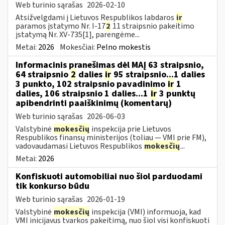
Web turinio sąrašas
2026-02-10
Atsižvelgdami į Lietuvos Respublikos labdaros
ir
paramos įstatymo Nr. I-17
2
11 straipsnio pakeitimo
įstatymą Nr. XV-735[1], parengėme...
Metai:
2026
Mokesčiai:
Pelno mokestis
Informacinis pranešimas dėl MAĮ 63 straipsnio,
64 straipsnio
2
dalies
ir
95 straipsnio...1 dalies
3 punkto, 102 straipsnio pavadinimo
ir
1
dalies, 106 straipsnio 1 dalies...1
ir
3 punktų
apibendrinti paaiškinimų (komentarų)
Web turinio sąrašas
2026-06-03
Valstybinė
mokesčių
inspekcija prie Lietuvos
Respublikos finansų ministerijos (toliau — VMI prie FM),
vadovaudamasi Lietuvos Respublikos
mokesčių
...
Metai:
2026
Konfiskuoti automobiliai nuo šiol parduodami
tik konkurso būdu
Web turinio sąrašas
2026-01-19
Valstybinė
mokesčių
inspekcija (VMI) informuoja, kad
VMI inicijavus tvarkos pakeitimą, nuo šiol visi konfiskuoti