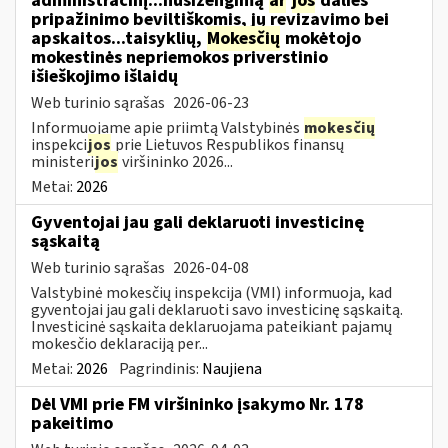
administracinį...nusižengimą
ar
jos
dalies
pripažinimo beviltiškomis, jų revizavimo bei
apskaitos...taisyklių,
Mokesčių
mokėtojo
mokestinės nepriemokos priverstinio
išieškojimo išlaidų
Web turinio sąrašas
2026-06-23
Informuojame apie priimtą Valstybinės
mokesčių
inspekci
jos
prie Lietuvos Respublikos finansų
ministeri
jos
viršininko 2026...
Metai:
2026
Gyventojai jau gali deklaruoti investicinę
sąskaitą
Web turinio sąrašas
2026-04-08
Valstybinė mokesčių inspekcija (VMI) informuoja, kad
gyventojai jau gali deklaruoti savo investicinę sąskaitą.
Investicinė sąskaita deklaruojama pateikiant pajamų
mokesčio deklaraciją per...
Metai:
2026
Pagrindinis:
Naujiena
Dėl VMI prie FM viršininko įsakymo Nr. 178
pakeitimo