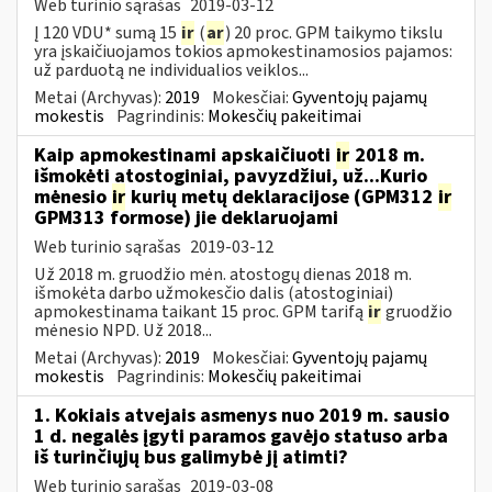
Web turinio sąrašas
2019-03-12
Į 120 VDU* sumą 15
ir
(
ar
) 20 proc. GPM taikymo tikslu
yra įskaičiuojamos tokios apmokestinamosios pajamos:
už parduotą ne individualios veiklos...
Metai (Archyvas):
2019
Mokesčiai:
Gyventojų pajamų
mokestis
Pagrindinis:
Mokesčių pakeitimai
Kaip apmokestinami apskaičiuoti
ir
2018 m.
išmokėti atostoginiai, pavyzdžiui, už...Kurio
mėnesio
ir
kurių metų deklaracijose (GPM312
ir
GPM313 formose) jie deklaruojami
Web turinio sąrašas
2019-03-12
Už 2018 m. gruodžio mėn. atostogų dienas 2018 m.
išmokėta darbo užmokesčio dalis (atostoginiai)
apmokestinama taikant 15 proc. GPM tarifą
ir
gruodžio
mėnesio NPD. Už 2018...
Metai (Archyvas):
2019
Mokesčiai:
Gyventojų pajamų
mokestis
Pagrindinis:
Mokesčių pakeitimai
1. Kokiais atvejais asmenys nuo 2019 m. sausio
1 d. negalės įgyti paramos gavėjo statuso arba
iš turinčiųjų bus galimybė jį atimti?
Web turinio sąrašas
2019-03-08