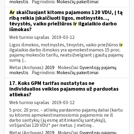
mokestis
Pagrindinis:
Mokesčių pakeitimai
Ar
skaičiuojant kitoms pajamoms 120 VDU, į tą
ribą reikia įskaičiuoti ligos, motinystės...,
tėvystės, vaiko priežiūros
ir
ilgalaikio darbo
išmokas?
Web turinio sąrašas
2019-03-12
Ligos išmokos, motinystės, tėvystės, vaiko priežiūros
ir
ilgalaikio darbo išmokos yra apmokestinamos 15 proc.
pajamų mokesčio tarifu, neatsižvelgiant į gautų pajamų
sumą. Į...
Metai (Archyvas):
2019
Mokesčiai:
Gyventojų pajamų
mokestis
Pagrindinis:
Mokesčių pakeitimai
17. Koks GPM tarifas nustatytas ne
individualios veiklos pajamoms už parduotas
atliekas?
Web turinio sąrašas
2019-03-12
5 proc. 20 proc. – atliekų pardavimo pajamų daliai (kartu
su kitomis apmokestinamosiomis pajamomis ne iš
darbo santykių (jų esmę atitinkančių santykių)),
viršijančiai 120 VDU* per metus. Į metinę...
Metai (Archyvas):
2019
Mokesčiai:
Gyventojų pajamų