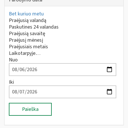
Bet kuriuo metu
Praėjusią valandą
Paskutines 24 valandas
Praėjusią savaitę
Praėjusį mėnesį
Praėjusiais metais
Laikotarpyje…
Nuo
Iki
Paieška