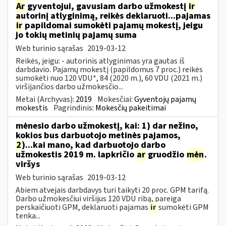
Ar
gyventojui, gavusiam darbo užmokestį
ir
autorinį atlyginimą, reikės deklaruoti...pajamas
ir
papildomai sumokėti pajamų mokestį, jeigu
jo tokių metinių pajamų suma
Web turinio sąrašas
2019-03-12
Reikės, jeigu: - autorinis atlyginimas yra gautas iš
darbdavio. Pajamų mokestį (papildomus 7 proc.) reikės
sumokėti nuo 120 VDU*, 84 (2020 m.), 60 VDU (2021 m.)
viršijančios darbo užmokesčio...
Metai (Archyvas):
2019
Mokesčiai:
Gyventojų pajamų
mokestis
Pagrindinis:
Mokesčių pakeitimai
mėnesio darbo užmokestį, kai: 1) dar nežino,
kokios bus darbuotojo metinės pajamos,
2
)...kai mano, kad darbuotojo darbo
užmokestis 2019 m. lapkričio
ar
gruodžio
mėn
.
viršys
Web turinio sąrašas
2019-03-12
Abiem atvejais darbdavys turi taikyti 20 proc. GPM tarifą.
Darbo užmokesčiui viršijus 120 VDU ribą, pareiga
perskaičiuoti GPM, deklaruoti pajamas
ir
sumokėti GPM
tenka...