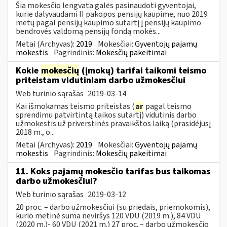
Šia mokesčio lengvata galės pasinaudoti gyventojai,
kurie dalyvaudami II pakopos pensijų kaupime, nuo 2019
metų pagal pensijų kaupimo sutartį į pensijų kaupimo
bendrovės valdomą pensijų fondą mokės...
Metai (Archyvas):
2019
Mokesčiai:
Gyventojų pajamų
mokestis
Pagrindinis:
Mokesčių pakeitimai
Kokie
mokesčių
(įmokų) tarifai taikomi teismo
priteistam vidutiniam darbo užmokesčiui
Web turinio sąrašas
2019-03-14
Kai išmokamas teismo priteistas (
ar
pagal teismo
sprendimu patvirtintą taikos sutartį) vidutinis darbo
užmokestis už priverstinės pravaikštos laiką (prasidėjusį
2018 m., o...
Metai (Archyvas):
2019
Mokesčiai:
Gyventojų pajamų
mokestis
Pagrindinis:
Mokesčių pakeitimai
11. Koks pajamų mokesčio tarifas bus taikomas
darbo užmokesčiui?
Web turinio sąrašas
2019-03-12
20 proc. – darbo užmokesčiui (su priedais, priemokomis),
kurio metinė suma neviršys 120 VDU (2019 m.), 84 VDU
(2020 m.)- 60 VDU (2021 m.) 27 proc. – darbo užmokesčio