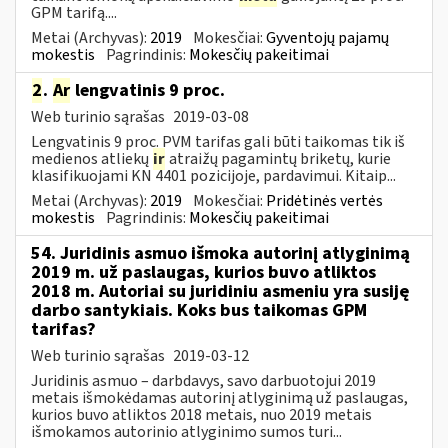
GPM tarifą....
Metai (Archyvas):
2019
Mokesčiai:
Gyventojų pajamų
mokestis
Pagrindinis:
Mokesčių pakeitimai
2
.
Ar
lengvatinis 9 proc.
Web turinio sąrašas
2019-03-08
Lengvatinis 9 proc. PVM tarifas gali būti taikomas tik iš
medienos atliekų
ir
atraižų pagamintų briketų, kurie
klasifikuojami KN 4401 pozicijoje, pardavimui. Kitaip...
Metai (Archyvas):
2019
Mokesčiai:
Pridėtinės vertės
mokestis
Pagrindinis:
Mokesčių pakeitimai
54. Juridinis asmuo išmoka autorinį atlyginimą
2019 m. už paslaugas, kurios buvo atliktos
2018 m. Autoriai su juridiniu asmeniu yra susiję
darbo santykiais. Koks bus taikomas GPM
tarifas?
Web turinio sąrašas
2019-03-12
Juridinis asmuo – darbdavys, savo darbuotojui 2019
metais išmokėdamas autorinį atlyginimą už paslaugas,
kurios buvo atliktos 2018 metais, nuo 2019 metais
išmokamos autorinio atlyginimo sumos turi...