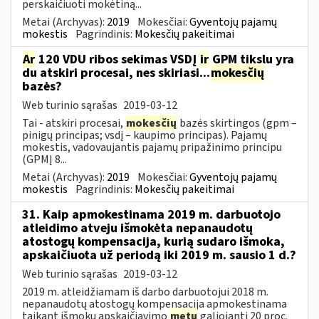
perskaičiuoti mokėtiną...
Metai (Archyvas):
2019
Mokesčiai:
Gyventojų pajamų
mokestis
Pagrindinis:
Mokesčių pakeitimai
Ar
120 VDU ribos sekimas VSDĮ
ir
GPM tikslu yra
du atskiri procesai, nes skiriasi...
mokesčių
bazės?
Web turinio sąrašas
2019-03-12
Tai - atskiri procesai,
mokesčių
bazės skirtingos (gpm –
pinigų principas; vsdį – kaupimo principas). Pajamų
mokestis, vadovaujantis pajamų pripažinimo principu
(GPMĮ 8...
Metai (Archyvas):
2019
Mokesčiai:
Gyventojų pajamų
mokestis
Pagrindinis:
Mokesčių pakeitimai
31. Kaip apmokestinama 2019 m. darbuotojo
atleidimo atveju išmokėta nepanaudotų
atostogų kompensacija, kurią sudaro išmoka,
apskaičiuota už periodą iki 2019 m. sausio 1 d.?
Web turinio sąrašas
2019-03-12
2019 m. atleidžiamam iš darbo darbuotojui 2018 m.
nepanaudotų atostogų kompensacija apmokestinama
taikant išmokų apskaičiavimo
metu
galiojantį 20 proc.