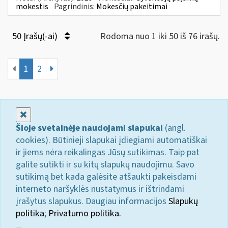
mokestis
Pagrindinis:
Mokesčių pakeitimai
50 Įrašų(-ai)
Rodoma nuo 1 iki 50 iš 76 irašų.
1
2
Uždaryti
Šioje svetainėje naudojami slapukai
(angl.
cookies). Būtinieji slapukai įdiegiami automatiškai
ir jiems nėra reikalingas Jūsų sutikimas. Taip pat
galite sutikti ir su kitų slapukų naudojimu. Savo
sutikimą bet kada galėsite atšaukti pakeisdami
interneto naršyklės nustatymus ir ištrindami
įrašytus slapukus. Daugiau informacijos
Slapukų
politika
;
Privatumo politika.