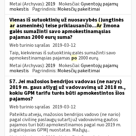
Metai (Archyvas):
2019
Mokesčiai:
Gyventojų pajamų
mokestis
Pagrindinis:
Mokesčių pakeitimai
Vienas iš sutuoktinių už nuosavybės (jungtinės
ar
asmeninės) teise priklausančio...
Ar
žmona
galės sumažinti savo apmokestinamąsias
pajamas 2000 eurų suma?
Web turinio sąrašas
2019-03-12
Taip, kiekvienas iš sutuoktinių galės sumažinti savo
apmokestinamąsias pajamas
po
2000 eurų.
Metai (Archyvas):
2019
Mokesčiai:
Gyventojų pajamų
mokestis
Pagrindinis:
Mokesčių pakeitimai
57. Jei mažosios bendrijos vadovas (ne narys)
2019 m. gaus atlygį už vadovavimą už 2018 m.,
kokiu GPM tarifu turės būti apmokestintos šios
pajamos?
Web turinio sąrašas
2019-03-12
Pateiktu atveju, mažosios bendrijos vadovo (ne nario)
pagal civilinę paslaugų sutartį už vadovavimą gautos
pajamos turi būti apmokestinamos pagal nuo 2019 m.
įsigaliojusias GPMĮ nuostatas. Mažųjų...