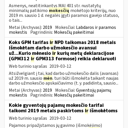
Asmenys, neatitinkantys MAĮ 401 str. nustatytų
minimalių patikimo
mokesčių
mokėtojo kriterijų, nuo
2019 m. sausio 1 d. negalės įgyti paramos gavėjo statuso,
o tais...
Metai (Archyvas):
2019
Mokesčiai:
Labdaros ir paramos
mokestis
Pagrindinis:
Mokesčių pakeitimai
Koks GPM tarifas
ir
NPD taikomas 2018 metais
išmokėtam darbo užmokesčio avansui
už...Kurio mėnesio
ir
kurių metų deklaracijose
(GPM312
ir
GPM313 formose) reikia deklaruoti
Web turinio sąrašas
2019-03-12
Atsižvelgiant į tai, kad darbo užmokesčio dalis (avansas)
už 2019 m. sausio
mėn
. turi būti išmokėta taikant naujas
darbo užmokesčio apskaičiavimo (t. y. padidinta, sausio...
Metai (Archyvas):
2019
Mokesčiai:
Gyventojų pajamų
mokestis
Pagrindinis:
Mokesčių pakeitimai
Kokie gyventojų pajamų mokesčio tarifai
taikomi 2019 metais paskirtoms
ir
išmokėtoms
Web turinio sąrašas
2019-03-12
Pajamos pripažįstamos jų gavimo (išmokėjimo)