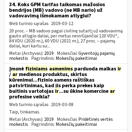
34. Koks GPM tarifas taikomas mažosios
bendrijos (MB) vadovo (ne MB nario) už
vadovavimą išmokamam atlygiui?
Web turinio sąrašas
2019-03-12
20 proc. – MB vadovo pagal civilinę sutartį už vadovavimą
gauto atlygio daliai, per metus neviršijančiai 120 VDU*,
84 VDU (2020 m.), 60 VDU (2021 m.), 27 proc. – pajamų
daliai, kuri kartu su:...
Metai (Archyvas):
2019
Mokesčiai:
Gyventojų pajamų
mokestis
Pagrindinis:
Mokesčių pakeitimai
Įmonė
fiziniams
asmenims
parduoda malkas
ir
/
ar
medienos produktus, skirtus
kūrenimui...fizinio asmens raštiškas
patvirtinimas, kad jis perka prekes kaip
buitinis vartotojas
ir
...su ūkine komercine
ar
profesine veikla?
Web turinio sąrašas
2019-03-08
Taip, tinkamas.
Metai (Archyvas):
2019
Mokesčiai:
Pridėtinės vertės
mokestis
Pagrindinis:
Mokesčių pakeitimai