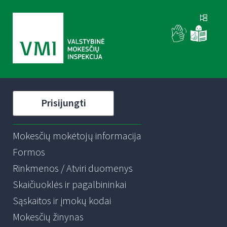
Prisijungti
Mokesčių mokėtojų informacija
Formos
Rinkmenos / Atviri duomenys
Skaičiuoklės ir pagalbininkai
Sąskaitos ir įmokų kodai
Mokesčių žinynas