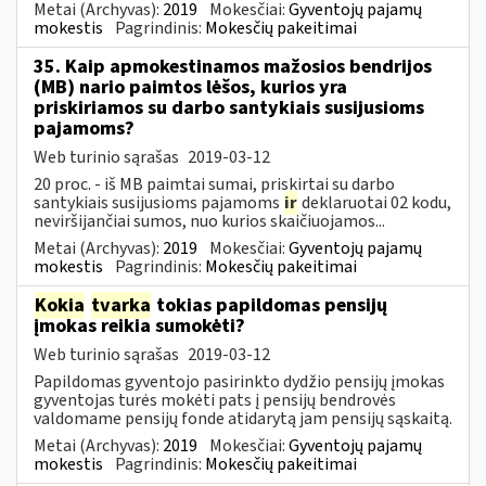
Metai (Archyvas):
2019
Mokesčiai:
Gyventojų pajamų
mokestis
Pagrindinis:
Mokesčių pakeitimai
35. Kaip apmokestinamos mažosios bendrijos
(MB) nario paimtos lėšos, kurios yra
priskiriamos su darbo santykiais susijusioms
pajamoms?
Web turinio sąrašas
2019-03-12
20 proc. - iš MB paimtai sumai, priskirtai su darbo
santykiais susijusioms pajamoms
ir
deklaruotai 02 kodu,
neviršijančiai sumos, nuo kurios skaičiuojamos...
Metai (Archyvas):
2019
Mokesčiai:
Gyventojų pajamų
mokestis
Pagrindinis:
Mokesčių pakeitimai
Kokia
tvarka
tokias papildomas pensijų
įmokas reikia sumokėti?
Web turinio sąrašas
2019-03-12
Papildomas gyventojo pasirinkto dydžio pensijų įmokas
gyventojas turės mokėti pats į pensijų bendrovės
valdomame pensijų fonde atidarytą jam pensijų sąskaitą.
Metai (Archyvas):
2019
Mokesčiai:
Gyventojų pajamų
mokestis
Pagrindinis:
Mokesčių pakeitimai