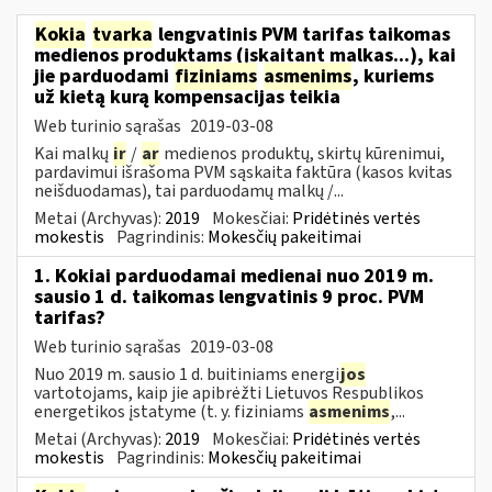
Kokia
tvarka
lengvatinis PVM tarifas taikomas
medienos produktams (įskaitant malkas...), kai
jie parduodami
fiziniams
asmenims
, kuriems
už kietą kurą kompensacijas teikia
Web turinio sąrašas
2019-03-08
Kai malkų
ir
/
ar
medienos produktų, skirtų kūrenimui,
pardavimui išrašoma PVM sąskaita faktūra (kasos kvitas
neišduodamas), tai parduodamų malkų /...
Metai (Archyvas):
2019
Mokesčiai:
Pridėtinės vertės
mokestis
Pagrindinis:
Mokesčių pakeitimai
1. Kokiai parduodamai medienai nuo 2019 m.
sausio 1 d. taikomas lengvatinis 9 proc. PVM
tarifas?
Web turinio sąrašas
2019-03-08
Nuo 2019 m. sausio 1 d. buitiniams energi
jos
vartotojams, kaip jie apibrėžti Lietuvos Respublikos
energetikos įstatyme (t. y. fiziniams
asmenims
,...
Metai (Archyvas):
2019
Mokesčiai:
Pridėtinės vertės
mokestis
Pagrindinis:
Mokesčių pakeitimai