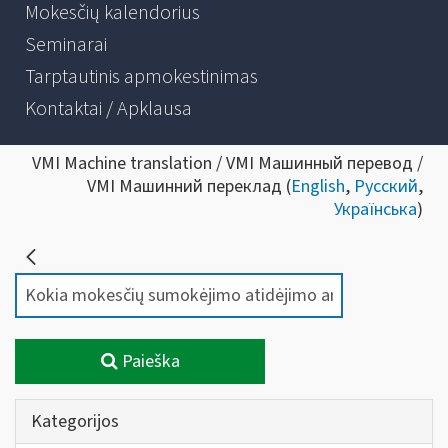
Mokesčių kalendorius
Seminarai
Tarptautinis apmokestinimas
Kontaktai / Apklausa
VMI Machine translation / VMI Машинный перевод /
VMI Машинний переклад (
English
,
Русский
,
Українська
)
Paieška
Kategorijos