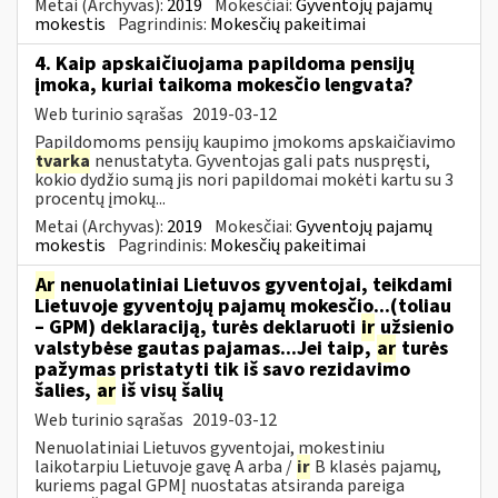
Metai (Archyvas):
2019
Mokesčiai:
Gyventojų pajamų
mokestis
Pagrindinis:
Mokesčių pakeitimai
4. Kaip apskaičiuojama papildoma pensijų
įmoka, kuriai taikoma mokesčio lengvata?
Web turinio sąrašas
2019-03-12
Papildomoms pensijų kaupimo įmokoms apskaičiavimo
tvarka
nenustatyta. Gyventojas gali pats nuspręsti,
kokio dydžio sumą jis nori papildomai mokėti kartu su 3
procentų įmokų...
Metai (Archyvas):
2019
Mokesčiai:
Gyventojų pajamų
mokestis
Pagrindinis:
Mokesčių pakeitimai
Ar
nenuolatiniai Lietuvos gyventojai, teikdami
Lietuvoje gyventojų pajamų mokesčio...(toliau
– GPM) deklaraciją, turės deklaruoti
ir
užsienio
valstybėse gautas pajamas...Jei taip,
ar
turės
pažymas pristatyti tik iš savo rezidavimo
šalies,
ar
iš visų šalių
Web turinio sąrašas
2019-03-12
Nenuolatiniai Lietuvos gyventojai, mokestiniu
laikotarpiu Lietuvoje gavę A arba /
ir
B klasės pajamų,
kuriems pagal GPMĮ nuostatas atsiranda pareiga