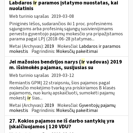
Labdaros
ir
paramos įstatymo nuostatas, kai
nuolatinis
Web turinio sąrašas
2019-03-08
Piniginės lėšos, sudarančios iki 1 proc. profesinėms
sąjungoms arba profesinių sąjungų susivienijimams
pervesto gyventojo pajamų mokesčio yra pripažįstamos
parama pagal LPĮ (2018-06-28 įstatymas...
Metai (Archyvas):
2019
Mokesčiai:
Labdaros ir paramos
mokestis
Pagrindinis:
Mokesčių pakeitimai
Jei mažosios bendrijos narys (
ir
vadovas) 2019
m. išsimokės pajamas, susijusias su
Web turinio sąrašas
2019-03-12
Remiantis GPMĮ 22 straipsniu, šios pajamos pagal
mokesčio mokėjimo tvarką yra priskiriamos B klasės
pajamoms, nuo kurių apskaičiuoti, sumokėti pajamų
mokestį
ir
šias...
Metai (Archyvas):
2019
Mokesčiai:
Gyventojų pajamų
mokestis
Pagrindinis:
Mokesčių pakeitimai
27. Kokios pajamos ne iš darbo santykių yra
įskaičiuojamos į 120 VDU?