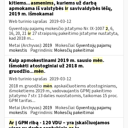
kitiems...
asmenims
, kuriems už darbą
apmokama iš valstybės
ir
savivaldybės lėšų,
2019 m. išmokamai
Web turinio sąrašas
2019-03-12
Gyventojų pajamų mokesčio įstatymo Nr. IX-1007
2
, 6,
16, 20, 21
ir
27 straipsnių pakeitimo įstatyme nustatyta,
kad 2018 m....
Metai (Archyvas):
2019
Mokesčiai:
Gyventojų pajamų
mokestis
Pagrindinis:
Mokesčių pakeitimai
Kaip apmokestinami 2019 m. sausio
mėn
.
išmokėti atostoginiai už 2018 m.
gruodžio...
mėn
.
Web turinio sąrašas
2019-03-12
2018 m. gruodžio
mėn
. apskaičiuotiems atostoginiams,
išmokėtiems 2019 m., vadovaujantis GPMĮ pakeitimo
įstatymo 7 str. 13 dalies nuostatomis, taikomas 15 proc.
GPM tarifas....
Metai (Archyvas):
2019
Mokesčiai:
Gyventojų pajamų
mokestis
Pagrindinis:
Mokesčių pakeitimai
Ar
į GPM ribą - 120 VDU – yra įskaičiuojamos