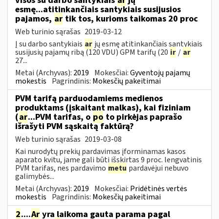
visos su darbo santykiais
ar
jų
esmę...atitinkančiais santykiais susijusios
pajamos,
ar
tik tos, kurioms taikomas 20 proc
Web turinio sąrašas
2019-03-12
Į su darbo santykiais
ar
jų esmę atitinkančiais santykiais
susijusių pajamų ribą (120 VDU) GPM tarifų (20
ir
/
ar
27...
Metai (Archyvas):
2019
Mokesčiai:
Gyventojų pajamų
mokestis
Pagrindinis:
Mokesčių pakeitimai
PVM tarifą parduodamiems medienos
produktams (įskaitant malkas), kai fiziniam
(
ar
...PVM tarifas, o
po
to pirkėjas paprašo
išrašyti PVM sąskaitą faktūrą?
Web turinio sąrašas
2019-03-08
Kai nurodytų prekių pardavimas įforminamas kasos
aparato kvitu, jame gali būti išskirtas 9 proc. lengvatinis
PVM tarifas, nes pardavimo
metu
pardavėjui nebuvo
galimybės...
Metai (Archyvas):
2019
Mokesčiai:
Pridėtinės vertės
mokestis
Pagrindinis:
Mokesčių pakeitimai
2
....
Ar
yra laikoma gauta parama pagal