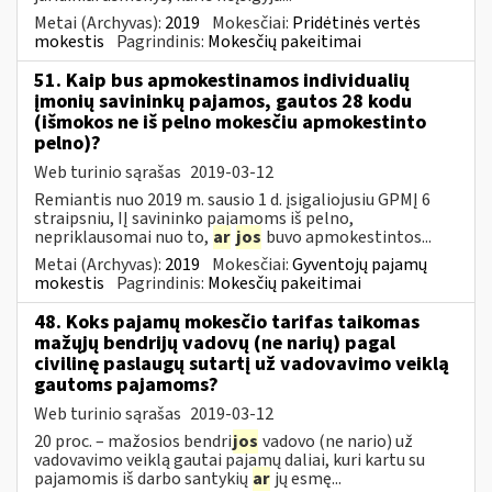
Metai (Archyvas):
2019
Mokesčiai:
Pridėtinės vertės
mokestis
Pagrindinis:
Mokesčių pakeitimai
51. Kaip bus apmokestinamos individualių
įmonių savininkų pajamos, gautos 28 kodu
(išmokos ne iš pelno mokesčiu apmokestinto
pelno)?
Web turinio sąrašas
2019-03-12
Remiantis nuo 2019 m. sausio 1 d. įsigaliojusiu GPMĮ 6
straipsniu, IĮ savininko pajamoms iš pelno,
nepriklausomai nuo to,
ar
jos
buvo apmokestintos...
Metai (Archyvas):
2019
Mokesčiai:
Gyventojų pajamų
mokestis
Pagrindinis:
Mokesčių pakeitimai
48. Koks pajamų mokesčio tarifas taikomas
mažųjų bendrijų vadovų (ne narių) pagal
civilinę paslaugų sutartį už vadovavimo veiklą
gautoms pajamoms?
Web turinio sąrašas
2019-03-12
20 proc. – mažosios bendri
jos
vadovo (ne nario) už
vadovavimo veiklą gautai pajamų daliai, kuri kartu su
pajamomis iš darbo santykių
ar
jų esmę...