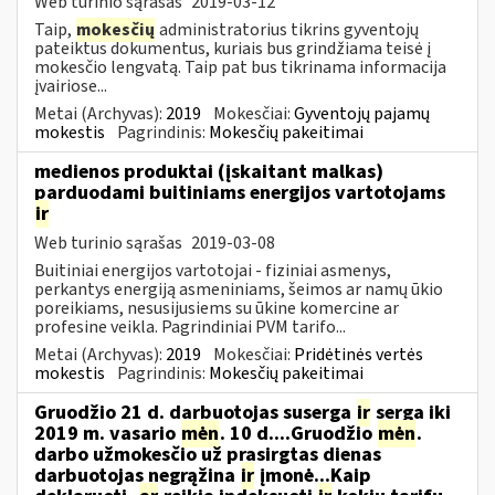
Web turinio sąrašas
2019-03-12
Taip,
mokesčių
administratorius tikrins gyventojų
pateiktus dokumentus, kuriais bus grindžiama teisė į
mokesčio lengvatą. Taip pat bus tikrinama informacija
įvairiose...
Metai (Archyvas):
2019
Mokesčiai:
Gyventojų pajamų
mokestis
Pagrindinis:
Mokesčių pakeitimai
medienos produktai (įskaitant malkas)
parduodami buitiniams energijos vartotojams
ir
Web turinio sąrašas
2019-03-08
Buitiniai energijos vartotojai - fiziniai asmenys,
perkantys energiją asmeniniams, šeimos ar namų ūkio
poreikiams, nesusijusiems su ūkine komercine ar
profesine veikla. Pagrindiniai PVM tarifo...
Metai (Archyvas):
2019
Mokesčiai:
Pridėtinės vertės
mokestis
Pagrindinis:
Mokesčių pakeitimai
Gruodžio 21 d. darbuotojas suserga
ir
serga iki
2019 m. vasario
mėn
. 10 d....Gruodžio
mėn
.
darbo užmokesčio už prasirgtas dienas
darbuotojas negrąžina
ir
įmonė...Kaip