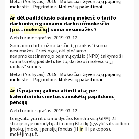
Metai (Archyvas):
2019
Mokesčiai:
Gyventojų pajamų
mokestis
Pagrindinis:
Mokesčių pakeitimai
Ar
dėl padidėjusio pajamų mokesčio tarifo
darbuotojo gaunamo darbo užmokesčio
(
po
...
mokesčių
) suma nesumažės ?
Web turinio sąrašas
2019-03-12
Gaunamo darbo užmokesčio („į rankas") suma
nesumažės. Priešingai, dėl plečiamo
neapmokestinamojo pajamų dydžio (NPD) taikymo ši
suma turėtų padidėti. Be to, darbo užmokesčio „į
rankas" sumos...
Metai (Archyvas):
2019
Mokesčiai:
Gyventojų pajamų
mokestis
Pagrindinis:
Mokesčių pakeitimai
Ar
iš pajamų galima atimti visą per
kalendorinius metus sumokėtų papildomų
pensijų
Web turinio sąrašas
2019-03-12
Lengvata yra ribojamo dydžio. Bendra visų GPMĮ 21
straipsnyje nurodytų atimamų išlaidų (gyvybės draudimo
įmokų, įmokų į pensijų fondus (II
ir
III pakopos),
mokėjimų už...