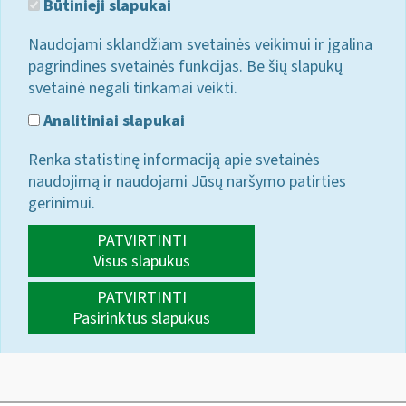
Būtinieji slapukai
Naudojami sklandžiam svetainės veikimui ir įgalina
pagrindines svetainės funkcijas. Be šių slapukų
svetainė negali tinkamai veikti.
Analitiniai slapukai
Renka statistinę informaciją apie svetainės
naudojimą ir naudojami Jūsų naršymo patirties
gerinimui.
PATVIRTINTI
Visus slapukus
PATVIRTINTI
Pasirinktus slapukus