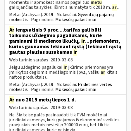
momentu ir apmokestinamos pagal tuo
metu
galiojančias taisykles. Išimtis numatyta tik 2018 m.
ar
...
Metai (Archyvas):
2019
Mokesčiai:
Gyventojų pajamų
mokestis
Pagrindinis:
Mokesčių pakeitimai
Ar
lengvatinis 9 proc....tarifas gali būti
taikomas uždegimo pagaliukams, kurie
gaminami iš medienos likučių,
ir
...priemonėms,
kurios gaunamos tekinant rąstą (tekinant rąstą
gautas plaušas susukamas
ir
Web turinio sąrašas
2019-03-08
Jeigu uždegimo pagaliukai
ir
įkūrimo priemonės yra
įmirkytos degiomis medžiagomis (pvz., vašku
ar
kitais
naftos produktais)...
Metai (Archyvas):
2019
Mokesčiai:
Pridėtinės vertės
mokestis
Pagrindinis:
Mokesčių pakeitimai
Ar
nuo 2019 metų liepos 1 d.
Web turinio sąrašas
2019-03-08
Ne. Šia teise galės pasinaudoti tik PVM mokėtojai
juridiniai asmenys, kurių pajamos iš ekonominės veiklos
praėjusiais metais neviršijo 300000 eurų, bet tik tie
juridiniai asmenys, kurie neįsigyja...