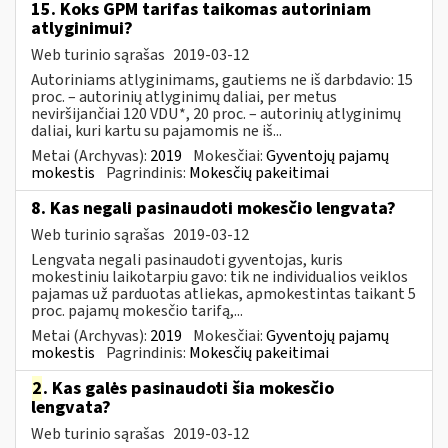
15. Koks GPM tarifas taikomas autoriniam
atlyginimui?
Web turinio sąrašas
2019-03-12
Autoriniams atlyginimams, gautiems ne iš darbdavio: 15
proc. – autorinių atlyginimų daliai, per metus
neviršijančiai 120 VDU*, 20 proc. – autorinių atlyginimų
daliai, kuri kartu su pajamomis ne iš...
Metai (Archyvas):
2019
Mokesčiai:
Gyventojų pajamų
mokestis
Pagrindinis:
Mokesčių pakeitimai
8. Kas negali pasinaudoti mokesčio lengvata?
Web turinio sąrašas
2019-03-12
Lengvata negali pasinaudoti gyventojas, kuris
mokestiniu laikotarpiu gavo: tik ne individualios veiklos
pajamas už parduotas atliekas, apmokestintas taikant 5
proc. pajamų mokesčio tarifą,...
Metai (Archyvas):
2019
Mokesčiai:
Gyventojų pajamų
mokestis
Pagrindinis:
Mokesčių pakeitimai
2
. Kas galės pasinaudoti šia mokesčio
lengvata?
Web turinio sąrašas
2019-03-12