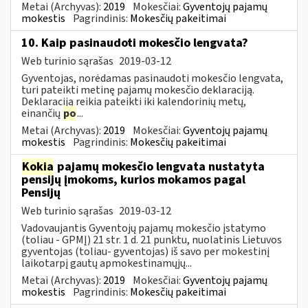
Metai (Archyvas):
2019
Mokesčiai:
Gyventojų pajamų
mokestis
Pagrindinis:
Mokesčių pakeitimai
10. Kaip pasinaudoti mokesčio lengvata?
Web turinio sąrašas
2019-03-12
Gyventojas, norėdamas pasinaudoti mokesčio lengvata,
turi pateikti metinę pajamų mokesčio deklaraciją.
Deklaraciją reikia pateikti iki kalendorinių metų,
einančių
po
...
Metai (Archyvas):
2019
Mokesčiai:
Gyventojų pajamų
mokestis
Pagrindinis:
Mokesčių pakeitimai
Kokia
pajamų mokesčio lengvata nustatyta
pensijų įmokoms, kurios mokamos pagal
Pensijų
Web turinio sąrašas
2019-03-12
Vadovaujantis Gyventojų pajamų mokesčio įstatymo
(toliau - GPMĮ) 21 str. 1 d. 21 punktu, nuolatinis Lietuvos
gyventojas (toliau- gyventojas) iš savo per mokestinį
laikotarpį gautų apmokestinamųjų...
Metai (Archyvas):
2019
Mokesčiai:
Gyventojų pajamų
mokestis
Pagrindinis:
Mokesčių pakeitimai