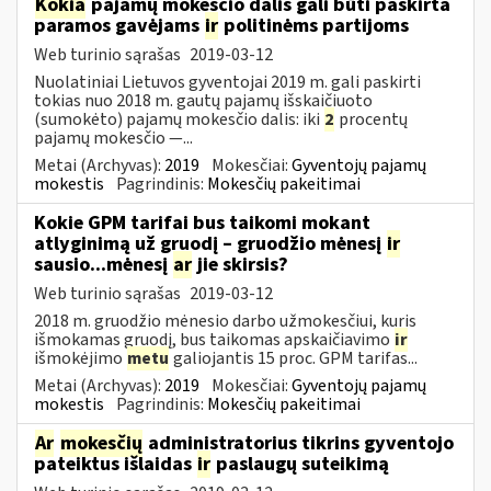
Kokia
pajamų mokesčio dalis gali būti paskirta
paramos gavėjams
ir
politinėms partijoms
Web turinio sąrašas
2019-03-12
Nuolatiniai Lietuvos gyventojai 2019 m. gali paskirti
tokias nuo 2018 m. gautų pajamų išskaičiuoto
(sumokėto) pajamų mokesčio dalis: iki
2
procentų
pajamų mokesčio —...
Metai (Archyvas):
2019
Mokesčiai:
Gyventojų pajamų
mokestis
Pagrindinis:
Mokesčių pakeitimai
Kokie GPM tarifai bus taikomi mokant
atlyginimą už gruodį – gruodžio mėnesį
ir
sausio...mėnesį
ar
jie skirsis?
Web turinio sąrašas
2019-03-12
2018 m. gruodžio mėnesio darbo užmokesčiui, kuris
išmokamas gruodį, bus taikomas apskaičiavimo
ir
išmokėjimo
metu
galiojantis 15 proc. GPM tarifas...
Metai (Archyvas):
2019
Mokesčiai:
Gyventojų pajamų
mokestis
Pagrindinis:
Mokesčių pakeitimai
Ar
mokesčių
administratorius tikrins gyventojo
pateiktus išlaidas
ir
paslaugų suteikimą