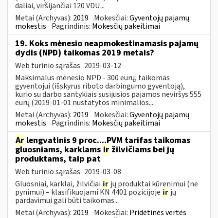
daliai, viršijančiai 120 VDU...
Metai (Archyvas):
2019
Mokesčiai:
Gyventojų pajamų
mokestis
Pagrindinis:
Mokesčių pakeitimai
19. Koks mėnesio neapmokestinamasis pajamų
dydis (NPD) taikomas 2019 metais?
Web turinio sąrašas
2019-03-12
Maksimalus mėnesio NPD - 300 eurų, taikomas
gyventojui (išskyrus riboto darbingumo gyventoją),
kurio su darbo santykiais susijusios pajamos neviršys 555
eurų (2019-01-01 nustatytos minimalios...
Metai (Archyvas):
2019
Mokesčiai:
Gyventojų pajamų
mokestis
Pagrindinis:
Mokesčių pakeitimai
Ar
lengvatinis 9 proc....PVM tarifas taikomas
gluosniams, karklams
ir
žilvičiams bei jų
produktams, taip pat
Web turinio sąrašas
2019-03-08
Gluosniai, karklai, žilvičiai
ir
jų produktai kūrenimui (ne
pynimui) – klasifikuojami KN 4401 pozicijoje
ir
jų
pardavimui gali būti taikomas...
Metai (Archyvas):
2019
Mokesčiai:
Pridėtinės vertės