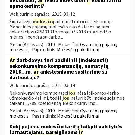
deklaruoti,
ar
reikia indeksuoti
ir
kokiu tarifu
apmokestinti?
Web turinio sąrašas
2019-03-12
Šiuo atveju
mokesčių
administratoriui teikiamoje
Mėnesinės pajamų mokesčio nuo A klasės pajamų
deklaracijos GPM313 formoje už 2018 m. gruodžio
mėnesį į bendrą su darbo...
Metai (Archyvas):
2019
Mokesčiai:
Gyventojų pajamų
mokestis
Pagrindinis:
Mokesčių pakeitimai
Ar
darbdavys turi padidinti (indeksuoti)
nekonkuravimo kompensaciją, numatytą
2018...m.
ar
ankstesniame susitarime su
darbuotoju?
Web turinio sąrašas
2019-03-14
Nekonkuravimo kompensaci
jos
nėra laikomos darbo
užmokesčio dalimi, todėl
jos
neturi būti indeksuojamos
taikant 1,289 koeficientą. Nekonkuravimo...
Metai (Archyvas):
2019
Mokesčiai:
Gyventojų pajamų
mokestis
Pagrindinis:
Mokesčių pakeitimai
Kokį pajamų mokesčio tarifą taikyti valstybės
tarnautojams, pareigūnams
ir