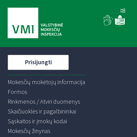
Prisijungti
Mokesčių mokėtojų informacija
Formos
Rinkmenos / Atviri duomenys
Skaičiuoklės ir pagalbininkai
Sąskaitos ir įmokų kodai
Mokesčių žinynas