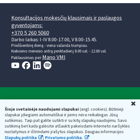
Konsultacijos mokesčių klausimais ir paslaugos
gyventojams:
+370 5 260 5060
Darbo laikas: I-IV 8.00-17.00, V 8.00-15.45.
Prieššventinę dieną - viena valanda trumpiau.
Kiekvieno mėnesio antrą penktadienį 8.00 val. - 12.00 val.
Mano VMI
Paklausimas per
Valstybinė mokesčių inspekcija prie Lietuvos
U
Respublikos finansų ministerijos
Šioje svetainėje naudojami slapukai
(angl. cookies). Būtinieji
slapukai įdiegiami automatiškai ir jiems nėra reikalingas Jūsų
Biudžetinė įstaiga. Juridinio asmens kodas — 188659752,
sutikimas. Taip pat galite sutikti ir su kitų slapukų naudojimu. Savo
adresas: Vasario 16-osios g. 14, 01107 Vilnius, Lietuva, el.paštas:
sutikimą bet kada galėsite atšaukti pakeisdami interneto naršyklės
vmi@vmi.lt
, E. pristatymo dėžutės adresas 188659752
nustatymus ir ištrindami įrašytus slapukus. Daugiau informacijos
Duomenys apie Valstybinę mokesčių inspekciją prie Lietuvos
Slapukų politika
;
Privatumo politika.
Respublikos finansų ministerijos kaupiami ir saugomi Juridinių