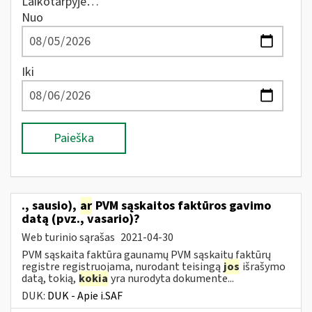
Laikotarpyje…
Nuo
Iki
Paieška
., sausio),
ar
PVM sąskaitos faktūros gavimo
datą (pvz., vasario)?
Web turinio sąrašas
2021-04-30
PVM sąskaita faktūra gaunamų PVM sąskaitų faktūrų
registre registruojama, nurodant teisingą
jos
išrašymo
datą, tokią,
kokia
yra nurodyta dokumente...
DUK:
DUK - Apie i.SAF