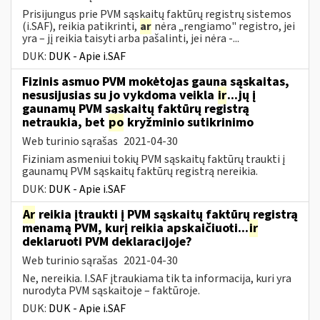
Prisijungus prie PVM sąskaitų faktūrų registrų sistemos
(i.SAF), reikia patikrinti,
ar
nėra „rengiamo" registro, jei
yra – jį reikia taisyti arba pašalinti, jei nėra -...
DUK:
DUK - Apie i.SAF
Fizinis asmuo PVM mokėtojas gauna sąskaitas,
nesusijusias su jo vykdoma veikla
ir
...jų į
gaunamų PVM sąskaitų faktūrų registrą
netraukia, bet
po
kryžminio sutikrinimo
Web turinio sąrašas
2021-04-30
Fiziniam asmeniui tokių PVM sąskaitų faktūrų traukti į
gaunamų PVM sąskaitų faktūrų registrą nereikia.
DUK:
DUK - Apie i.SAF
Ar
reikia įtraukti į PVM sąskaitų faktūrų registrą
menamą PVM, kurį reikia apskaičiuoti...
ir
deklaruoti PVM deklaracijoje?
Web turinio sąrašas
2021-04-30
Ne, nereikia. I.SAF įtraukiama tik ta informacija, kuri yra
nurodyta PVM sąskaitoje – faktūroje.
DUK:
DUK - Apie i.SAF