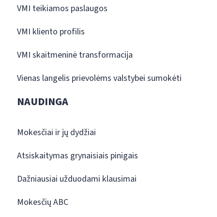
VMI teikiamos paslaugos
VMI kliento profilis
VMI skaitmeninė transformacija
Vienas langelis prievolėms valstybei sumokėti
NAUDINGA
Mokesčiai ir jų dydžiai
Atsiskaitymas grynaisiais pinigais
Dažniausiai užduodami klausimai
Mokesčių ABC