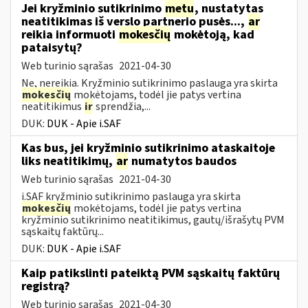
Jei kryžminio sutikrinimo
metu
, nustatytas
neatitikimas iš verslo partnerio pusės...,
ar
reikia informuoti
mokesčių
mokėtoją, kad
pataisytų?
Web turinio sąrašas
2021-04-30
Ne, nereikia. Kryžminio sutikrinimo paslauga yra skirta
mokesčių
mokėtojams, todėl jie patys vertina
neatitikimus
ir
sprendžia,...
DUK:
DUK - Apie i.SAF
Kas bus, jei kryžminio sutikrinimo ataskaitoje
liks neatitikimų,
ar
numatytos baudos
Web turinio sąrašas
2021-04-30
i.SAF kryžminio sutikrinimo paslauga yra skirta
mokesčių
mokėtojams, todėl jie patys vertina
kryžminio sutikrinimo neatitikimus, gautų/išrašytų PVM
sąskaitų faktūrų...
DUK:
DUK - Apie i.SAF
Kaip patikslinti pateiktą PVM sąskaitų faktūrų
registrą?
Web turinio sąrašas
2021-04-30