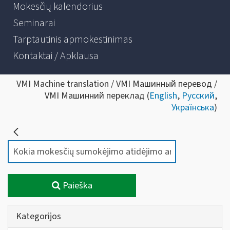
Mokesčių kalendorius
Seminarai
Tarptautinis apmokestinimas
Kontaktai / Apklausa
VMI Machine translation / VMI Машинный перевод /
VMI Машинний переклад (
English
,
Русский
,
Українська
)
Paieška
Kategorijos