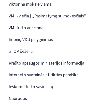
Viktorina moksleiviams
VMI kviečia į „Pasimatymą su mokesčiais“
VMI turto aukcionai
Įmonių VDU palyginimas
STOP šešėliui
Krašto apsaugos ministerijos informacija
Interneto svetainės atitikties paraiška
Ieškome turto savininkų
Nuorodos