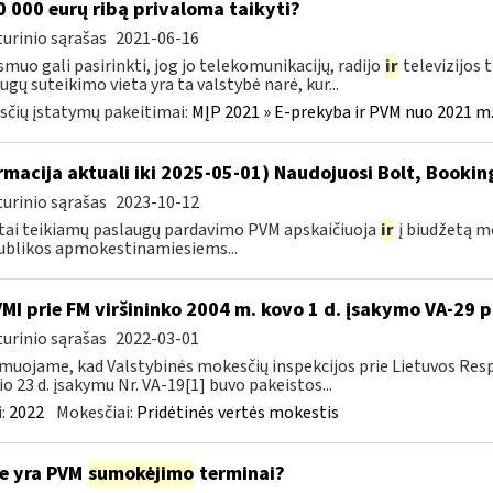
 000 eurų ribą privaloma taikyti?
urinio sąrašas
2021-06-16
smuo gali pasirinkti, jog jo telekomunikacijų, radijo
ir
televizijos 
ugų suteikimo vieta yra ta valstybė narė, kur...
čių įstatymų pakeitimai:
MĮP 2021 » E-prekyba ir PVM nuo 2021 m. 
rmacija aktuali iki 2025-05-01) Naudojuosi Bolt, Booki
urinio sąrašas
2023-10-12
tai teikiamų paslaugų pardavimo PVM apskaičiuoja
ir
į biudžetą m
blikos apmokestinamiesiems...
VMI prie FM viršininko 2004 m. kovo 1 d. įsakymo VA-29 
urinio sąrašas
2022-03-01
muojame, kad Valstybinės mokesčių inspekcijos prie Lietuvos Respu
io 23 d. įsakymu Nr. VA-19[1] buvo pakeistos...
:
2022
Mokesčiai:
Pridėtinės vertės mokestis
e yra PVM
sumokėjimo
terminai?