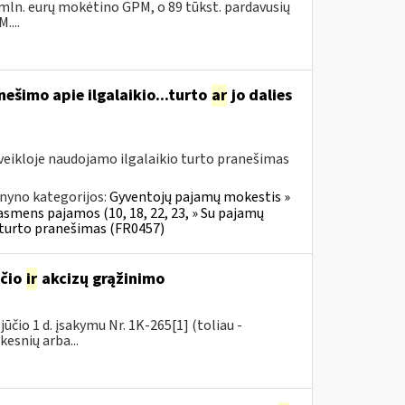
 mln. eurų mokėtino GPM, o 89 tūkst. pardavusių
....
ešimo apie ilgalaikio...turto
ar
jo dalies
veikloje naudojamo ilgalaikio turto pranešimas
nyno kategorijos:
Gyventojų pajamų mokestis »
 asmens pajamos (10, 18, 22, 23, » Su pajamų
o turto pranešimas (FR0457)
sčio
ir
akcizų grąžinimo
čio 1 d. įsakymu Nr. 1K-265[1] (toliau -
kesnių arba...