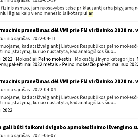
urinio sąrašas
2020-02-19
 fizinis asmuo, jam nuosavybės teise priklausantį arba įsigyjamą 
iui ilgiau kaip vieno mėnesio laikotarpiui
ar
...
rmacinis pranešimas dėl VMI prie FM viršininko 2020 m. 
urinio sąrašas
2022-04-11
muojame, kad atsižvelgiant į Lietuvos Respublikos pelno mokesči
timo įstatymą, kuriuo nustatyta, kad analogiškos šiuo...
:
2022
Mokesčiai:
Pelno mokestis
Mokesčių žinyno kategorijos:
ymų pakeitimai 2022 metais » Pelno mokesčio pakeitimai nuo 202
rmacinis pranešimas dėl VMI prie FM viršininko 2020 m. 
urinio sąrašas
2022-04-04
muojame, kad atsižvelgiant į Lietuvos Respublikos pelno mokesči
timo įstatymą, kuriuo nustatyta, kad analogiškos šiuo...
:
2022
 gali būti taikomi dvigubo apmokestinimo išvengimo su
urinio sąrašas
2021-06-07