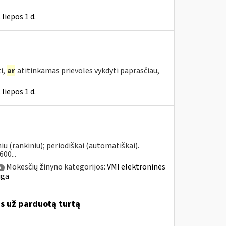
liepos 1 d.
i,
ar
atitinkamas prievoles vykdyti paprasčiau,
liepos 1 d.
u (rankiniu); periodiškai (automatiškai).
00...
Mokesčių žinyno kategorijos:
VMI elektroninės
a
uga
as už parduotą turtą