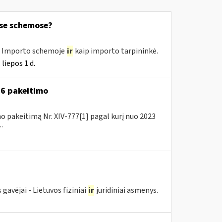
ose schemose?
e, Importo schemoje
ir
kaip importo tarpininkė.
liepos 1 d.
A-6 pakeitimo
o pakeitimą Nr. XIV-777[1] pagal kurį nuo 2023
.
avėjai - Lietuvos fiziniai
ir
juridiniai asmenys.