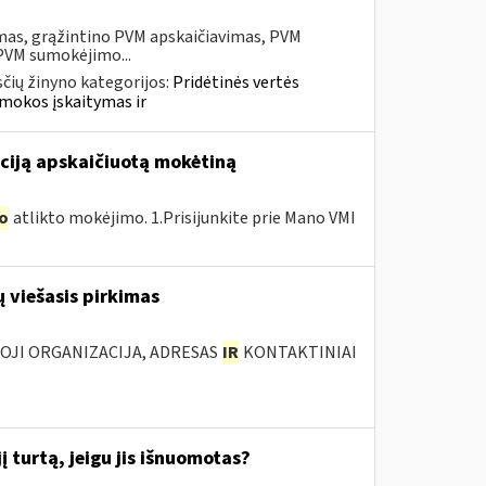
mas, grąžintino PVM apskaičiavimas, PVM
 PVM sumokėjimo...
čių žinyno kategorijos:
Pridėtinės vertės
mokos įskaitymas ir
ciją apskaičiuotą mokėtiną
o
atlikto mokėjimo. 1.Prisijunkite prie Mano VMI
 viešasis pirkimas
IOJI ORGANIZACIJA, ADRESAS
IR
KONTAKTINIAI
 turtą, jeigu jis išnuomotas?