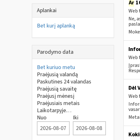
Ar
10
Aplankai
Web t
Ne, a
pasla
Bet kurį aplanką
Mokes
Info
Parodymo data
Web t
Įpras
Bet kuriuo metu
Respu
Praėjusią valandą
Paskutines 24 valandas
Dėl 
Praėjusią savaitę
Praėjusį mėnesį
Web t
Praėjusiais metais
Infor
vasar
Laikotarpyje…
Nuo
Iki
Metai
Koki