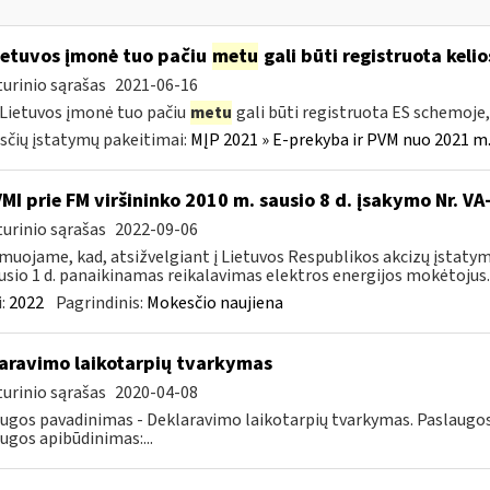
etuvos įmonė tuo pačiu
metu
gali būti registruota keli
urinio sąrašas
2021-06-16
 Lietuvos įmonė tuo pačiu
metu
gali būti registruota ES schemoj
čių įstatymų pakeitimai:
MĮP 2021 » E-prekyba ir PVM nuo 2021 m. 
VMI prie FM viršininko 2010 m. sausio 8 d. įsakymo Nr. V
urinio sąrašas
2022-09-06
muojame, kad, atsižvelgiant į Lietuvos Respublikos akcizų įstatym
usio 1 d. panaikinamas reikalavimas elektros energijos mokėtojus..
:
2022
Pagrindinis:
Mokesčio naujiena
aravimo laikotarpių tvarkymas
urinio sąrašas
2020-04-08
ugos pavadinimas - Deklaravimo laikotarpių tvarkymas. Paslaugos g
ugos apibūdinimas:...