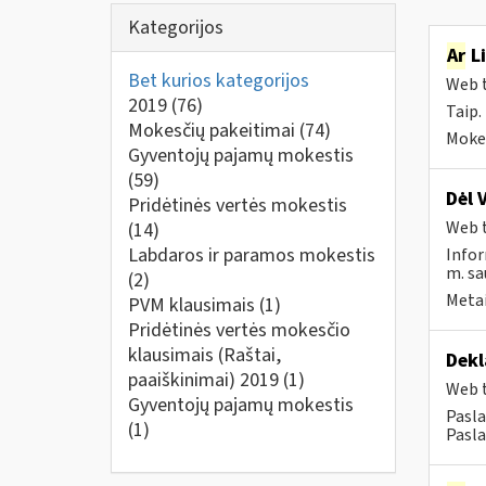
Kategorijos
Ar
Li
Bet kurios kategorijos
Web t
2019
(76)
Taip.
Mokesčių pakeitimai
(74)
Mokes
Gyventojų pajamų mokestis
(59)
Dėl 
Pridėtinės vertės mokestis
Web t
(14)
Labdaros ir paramos mokestis
Infor
m. sa
(2)
Metai
PVM klausimais
(1)
Pridėtinės vertės mokesčio
klausimais (Raštai,
Dekl
paaiškinimai) 2019
(1)
Web t
Gyventojų pajamų mokestis
Pasla
(1)
Pasla