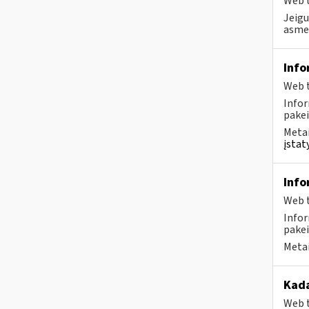
Web t
Jeigu
asmen
Info
Web t
Infor
pakei
Metai
įstat
Info
Web t
Infor
pakei
Metai
Kada
Web t