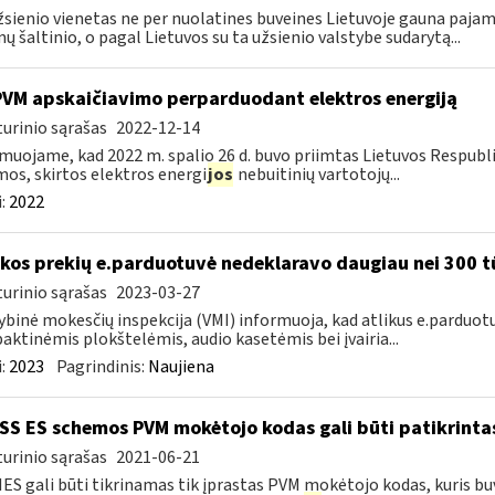
žsienio vienetas ne per nuolatines buveines Lietuvoje gauna paj
ų šaltinio, o pagal Lietuvos su ta užsienio valstybe sudarytą...
PVM apskaičiavimo perparduodant elektros energiją
urinio sąrašas
2022-12-14
muojame, kad 2022 m. spalio 26 d. buvo priimtas Lietuvos Respubl
os, skirtos elektros energi
jos
nebuitinių vartotojų...
:
2022
kos prekių e.parduotuvė nedeklaravo daugiau nei 300 t
urinio sąrašas
2023-03-27
ybinė mokesčių inspekcija (VMI) informuoja, kad atlikus e.parduot
ktinėmis plokštelėmis, audio kasetėmis bei įvairia...
:
2023
Pagrindinis:
Naujiena
S ES schemos PVM mokėtojo kodas gali būti patikrintas
urinio sąrašas
2021-06-21
IES gali būti tikrinamas tik įprastas PVM mokėtojo kodas, kuris b