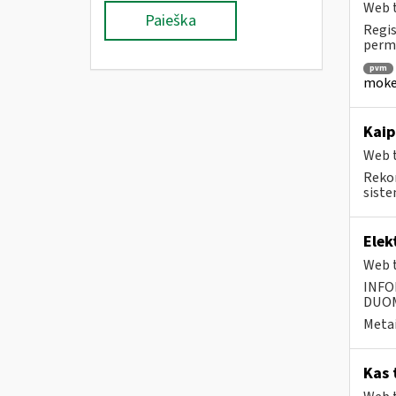
Web t
Paieška
Regis
permo
pvm
mokes
Kaip
Web t
Rekom
siste
Elek
Web t
INFO
DUOME
Metai
Kas 