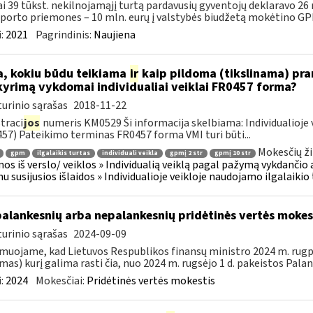
i 39 tūkst. nekilnojamąjį turtą pardavusių gyventojų deklaravo 26
porto priemones – 10 mln. eurų į valstybės biudžetą mokėtino GPM
:
2021
Pagrindinis:
Naujiena
, kokiu būdu teikiama
ir
kaip pildoma (tikslinama) pran
kyrimą vykdomai individualiai veiklai FR0457 forma?
urinio sąrašas
2018-11-22
traci
jos
numeris KM0529 Ši informacija skelbiama: Individualioje 
57) Pateikimo terminas FR0457 forma VMI turi būti...
Mokesčių ži
gpm
ilgalaikis turtas
individuali veikla
gpmį 2 str
gpmį 10 str
os iš verslo/ veiklos » Individualią veiklą pagal pažymą vykdančio
u susijusios išlaidos » Individualioje veikloje naudojamo ilgalaiki
palankesnių arba nepalankesnių pridėtinės vertės moke
urinio sąrašas
2024-09-09
muojame, kad Lietuvos Respublikos finansų ministro 2024 m. rugpjū
mas) kurį galima rasti čia, nuo 2024 m. rugsėjo 1 d. pakeistos Palan
:
2024
Mokesčiai:
Pridėtinės vertės mokestis