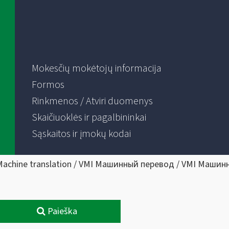
Mokesčių mokėtojų informacija
Formos
Rinkmenos / Atviri duomenys
Skaičiuoklės ir pagalbininkai
Sąskaitos ir įmokų kodai
Machine translation / VMI Машинный перевод / VMI Машин
Paieška