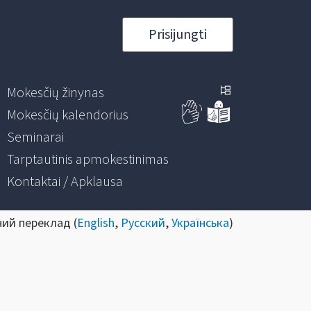
Prisijungti
Mokesčių žinynas
Mokesčių kalendorius
Seminarai
Tarptautinis apmokestinimas
Kontaktai / Apklausa
ний переклад (
English
,
Русский
,
Українська
)