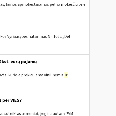
amas, kurios apmokestinamos pelno mokesčiu prie
ikos Vyriausybės nutarimas Nr. 1062 „Dėl
ūkst. eurų pajamų
uvės, kurioje prekiaujama vinilinėmis
ir
 per VIES?
uvo suteiktas asmeniui, įregistruotam PVM