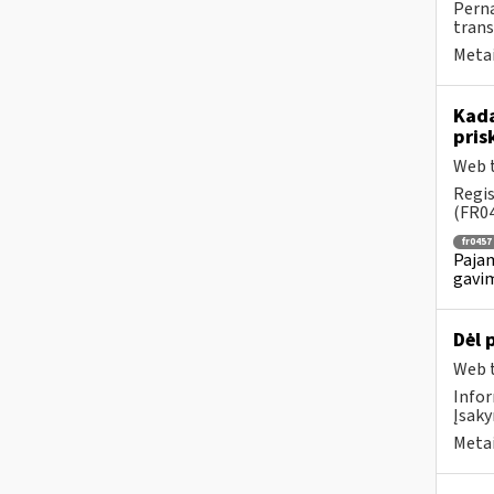
Perna
trans
Metai
Kada
pris
Web t
Regis
(FR04
fr0457
Pajam
gavim
Dėl 
Web t
Infor
Įsaky
Metai