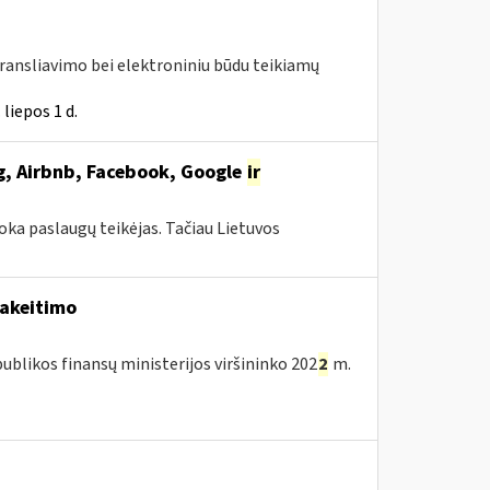
transliavimo bei elektroniniu būdu teikiamų
liepos 1 d.
ng, Airbnb, Facebook, Google
ir
oka paslaugų teikėjas. Tačiau Lietuvos
pakeitimo
blikos finansų ministerijos viršininko 202
2
m.