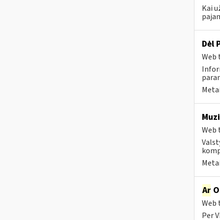
Kai u
pajam
Dėl 
Web t
Infor
param
Metai
Muzi
Web t
Valst
kompa
Metai
Ar
OS
Web t
Per V