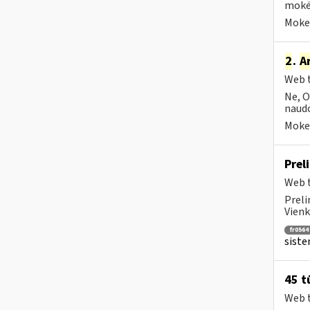
mokėt
Mokes
2
.
A
Web t
Ne, O
naudo
Mokes
Prel
Web t
Preli
Vienk
fr0564
siste
45 t
Web t