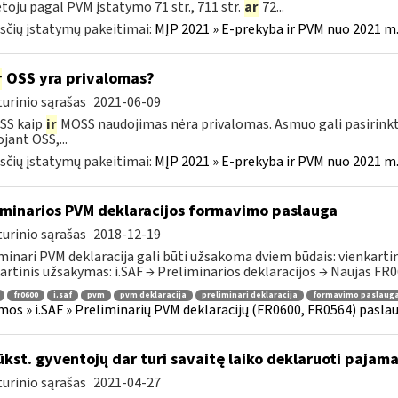
oju pagal PVM įstatymo 71 str., 711 str.
ar
72...
čių įstatymų pakeitimai:
MĮP 2021 » E-prekyba ir PVM nuo 2021 m. 
r
OSS yra privalomas?
urinio sąrašas
2021-06-09
SS kaip
ir
MOSS naudojimas nėra privalomas. Asmuo gali pasirinkt
jant OSS,...
čių įstatymų pakeitimai:
MĮP 2021 » E-prekyba ir PVM nuo 2021 m. 
iminarios PVM deklaracijos formavimo paslauga
urinio sąrašas
2018-12-19
minari PVM deklaracija gali būti užsakoma dviem būdais: vienkartini
artinis užsakymas: i.SAF → Preliminarios deklaracijos → Naujas FR06
fr0600
i.saf
pvm
pvm deklaracija
preliminari deklaracija
formavimo paslaug
mos » i.SAF » Preliminarių PVM deklaracijų (FR0600, FR0564) pasla
ūkst. gyventojų dar turi savaitę laiko deklaruoti pajam
urinio sąrašas
2021-04-27