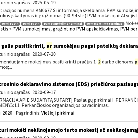
urinio sąrašas
2025-05-19
tracijos numeris KM0677 Ši informacija skelbiama: PVM sumokėji
kos įskaitymas ir grąžinimas (90-94 str.) PVM mokėtojai: Atvejis
Mokes
pvmį 92 str
pvmį 90 str
pvm sumokėjimo terminai
pvm mokėjimo terminas
tis » PVM sumokėjimas, grąžintino PVM apskaičiavimas, PVM per
 galiu pasitikrinti,
ar
sumokėjau pagal pateiktą deklara
urinio sąrašas
2020-07-20
enduojame mokėjimus pasitikrinti praėjus 1-
2
darbo dienoms
p
mos;...
troninio deklaravimo sistemos (EDS) priežiūros paslaugų
urinio sąrašas
2020-09-17
RMACIJA APIE SUDARYTĄ SUTARTĮ Paslaugų pirkimai I. PERKANČ
NYS: I.1. Perkančiosios organizacijos pavadinimas...
:
2020
Pagrindinis:
Viešieji pirkimai
turi mokėti nekilnojamojo turto mokestį už nekilnojamąjį