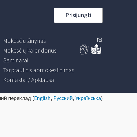
Prisijungti
Mokesčių žinynas
Mokesčių kalendorius
Seminarai
Tarptautinis apmokestinimas
Kontaktai / Apklausa
ний переклад (
English
,
Русский
,
Українська
)