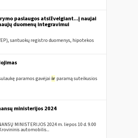
ymo paslaugos atsižvelgiant...į naujai
naujų duomenų integravimui
VEP), santuokų registro duomenys, hipotekos
dojimas
 sulaukę paramos gavėjai
ir
paramą suteikusios
nansų ministerijos 2024
SŲ MINISTERIJOS 2024 m. liepos 10 d. 9.00
ovininis automobilis...