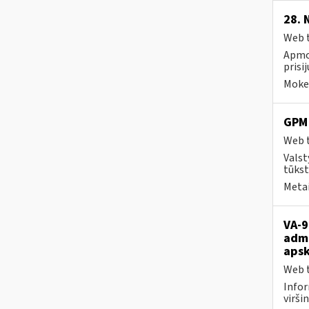
28. 
Web t
Apmok
prisi
Mokes
GPM 
Web t
Valst
tūkst
Metai
VA-9
admi
apsk
Web t
Infor
viršin