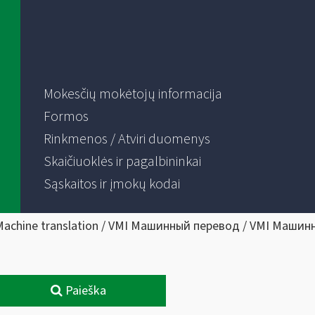
Mokesčių mokėtojų informacija
Formos
Rinkmenos / Atviri duomenys
Skaičiuoklės ir pagalbininkai
Sąskaitos ir įmokų kodai
Machine translation / VMI Машинный перевод / VMI Машин
Paieška