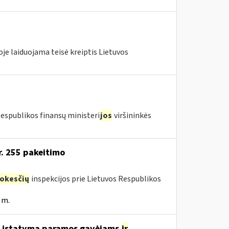
je laiduojama teisė kreiptis Lietuvos
Respublikos finansų ministeri
jos
viršininkės
r. 255 pakeitimo
okesčių
inspekcijos prie Lietuvos Respublikos
 m.
o įstatymą paramos gavėjams
ir