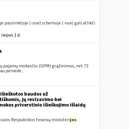
 pasirinktoje (-ose) schemoje (-ose) gali atlikti
liepos 1 d.
a
ojų pajamų mokesčio (GPM) grąžinimus, net 73
au pervedė...
išieškotos baudos už
tiškomis, jų revizavimo bei
kos priverstinio išieškojimo išlaidų
tuvos Respublikos finansų ministeri
jos