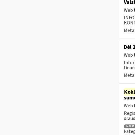
Vals
Web t
INFO
KONTA
Metai
Dėl 
Web t
Infor
finan
Metai
Kok
sumo
Web t
Regis
draud
fr0613
kateg