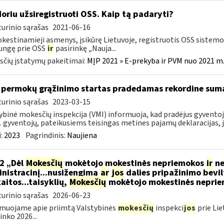
Noriu užsiregistruoti OSS. Kaip tą padaryti?
urinio sąrašas
2021-06-16
estinamieji asmenys, įsikūrę Lietuvoje, registruotis OSS sistemoje
jungę prie OSS
ir
pasirinkę „Nauja...
čių įstatymų pakeitimai:
MĮP 2021 » E-prekyba ir PVM nuo 2021 m. 
permokų grąžinimo startas pradedamas rekordine sum
urinio sąrašas
2023-03-15
ybinė mokesčių inspekcija (VMI) informuoja, kad pradėjus gyvent
. gyventojų, pateikusiems teisingas metines pajamų deklaracijas, j
:
2023
Pagrindinis:
Naujiena
2 „Dėl
Mokesčių
mokėtojo mokestinės nepriemokos
ir
ne
nistracinį...nusižengimą
ar
jos
dalies pripažinimo bevil
aitos...taisyklių,
Mokesčių
mokėtojo mokestinės nepriemo
urinio sąrašas
2026-06-23
muojame apie priimtą Valstybinės
mokesčių
inspekci
jos
prie Lie
inko 2026...