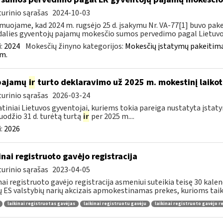
urinio sąrašas
2024-10-03
muojame, kad 2024 m. rugsėjo 25 d. įsakymu Nr. VA-77[1] buvo pakei
dalies gyventojų pajamų mokesčio sumos pervedimo pagal Lietuvos
:
2024
Mokesčių žinyno kategorijos:
Mokesčių įstatymų pakeitima
m.
 pajamų
ir
turto deklaravimo už 2025 m. mokestinį laikot
urinio sąrašas
2026-03-24
tiniai Lietuvos gyventojai, kuriems tokia pareiga nustatyta įstatym
uodžio 31 d. turėtą turtą
ir
per 2025 m....
:
2026
inai registruoto gavėjo registracija
urinio sąrašas
2023-04-05
nai registruoto gavėjo registracija asmeniui suteikia teisę 30 kalen
tų ES valstybių narių akcizais apmokestinamas prekes, kurioms taik
laikinai registruotas gavėjas
laikinai registruotu gavėju
laikinai registruoto gavėjo r