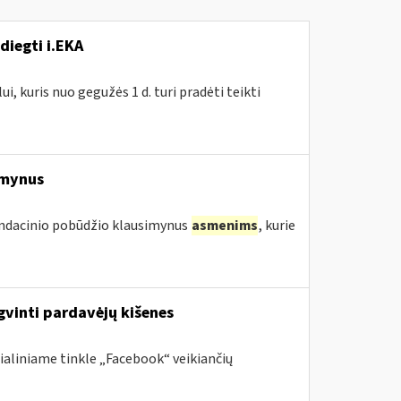
diegti i.EKA
, kuris nuo gegužės 1 d. turi pradėti teikti
imynus
endacinio pobūdžio klausimynus
asmenims
, kurie
gvinti pardavėjų kišenes
ialiniame tinkle „Facebook“ veikiančių