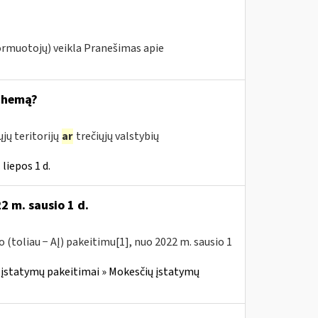
ormuotojų) veikla Pranešimas apie
schemą?
jų teritorijų
ar
trečiųjų valstybių
liepos 1 d.
2 m. sausio 1 d.
(toliau − AĮ) pakeitimu[1], nuo 2022 m. sausio 1
įstatymų pakeitimai » Mokesčių įstatymų