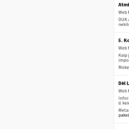
Atmi
Web t
DUK a
nekil
5. K
Web t
Kaip 
impor
Mokes
Dėl 
Web t
Infor
d. kei
Metai
pakei