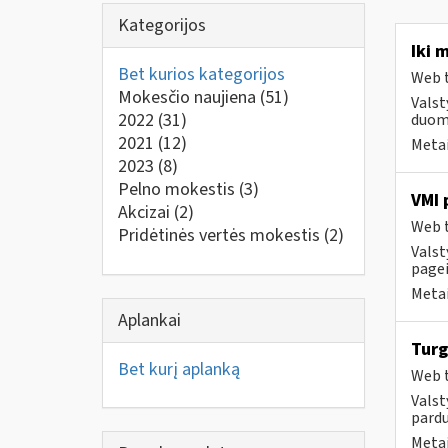
Kategorijos
Iki 
Bet kurios kategorijos
Web t
Mokesčio naujiena
(51)
Valst
2022
(31)
duome
2021
(12)
Metai
2023
(8)
Pelno mokestis
(3)
VMI 
Akcizai
(2)
Web t
Pridėtinės vertės mokestis
(2)
Valst
pagei
Metai
Aplankai
Turg
Bet kurį aplanką
Web t
Valst
pardu
Metai