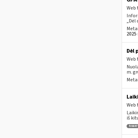
Web t
Infor
„Dėl 
Metai
2025 
Dėl
Web t
Nuola
m. gr
Metai
Laik
Web t
Laiki
iš ki
fr0647