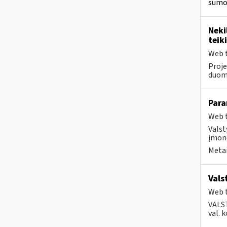
sumok
Neki
teik
Web t
Proje
duom
Para
Web t
Valst
įmonė
Metai
Vals
Web t
VALS
val. 