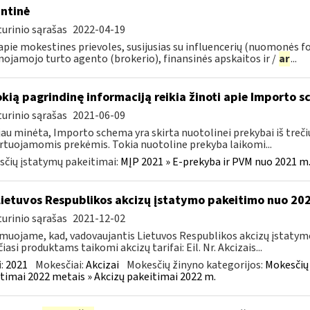
ntinė
urinio sąrašas
2022-04-19
pie mokestines prievoles, susijusias su influencerių (nuomonės f
nojamojo turto agento (brokerio), finansinės apskaitos ir /
ar
...
okią pagrindinę informaciją reikia žinoti apie Importo 
urinio sąrašas
2021-06-09
jau minėta, Importo schema yra skirta nuotolinei prekybai iš trečių
tuojamomis prekėmis. Tokia nuotoline prekyba laikomi...
čių įstatymų pakeitimai:
MĮP 2021 » E-prekyba ir PVM nuo 2021 m. 
Lietuvos Respublikos akcizų įstatymo pakeitimo nuo 202
urinio sąrašas
2021-12-02
muojame, kad, vadovaujantis Lietuvos Respublikos akcizų įstatymo 
čiasi produktams taikomi akcizų tarifai: Eil. Nr. Akcizais...
:
2021
Mokesčiai:
Akcizai
Mokesčių žinyno kategorijos:
Mokesčių 
timai 2022 metais » Akcizų pakeitimai 2022 m.