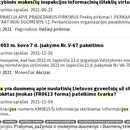
tybinės
mokesčių
inspekcijos informacinių išteklių virt
urinio sąrašas
2021-06-23
RMACIJA APIE PRADEDAMUS PIRKIMUS Prekių pirkimai I. PERKA
KTINIAI DUOMENYS: I.1. Perkančiosios organizacijos pavadinimas
:
2021
Pagrindinis:
Viešieji pirkimai
2003 m. kovo 7 d. įsakymo Nr. V-67 pakeitimo
urinio sąrašas
2021-11-16
muojame, kad nuo 2021 m. lapkričio 12 d. įsigaliojo Valstybinės mo
sų ministerijos viršininko 2021 m. lapkričio 11 d. įsakymas Nr. VA-78 
:
2021
Mokesčiai:
Akcizai
ia
yra duomenų apie nuolatinių Lietuvos gyventojų už s
kėtas įmokas (FR0613 forma) pateikimo
tvarka
?
urinio sąrašas
2021-11-04
traci
jos
numeris KM0815 Ši informacija skelbiama: Informaci
jos
imo...
studijos
juridinis asmuo
profesinis mokymas
nuolatinis lietuvos gyventojas
su
orijos:
Prašymai, pažymos ir mokėjimo duomenys » Duomenų teiki