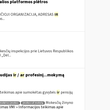
ualios platformos plėtros
NČIOJI ORGANIZACIJA, ADRESAS
IR
...
kesčių inspekcijos prie Lietuvos Respublikos
„Dėl...
tudijas
ir
/
ar
profesinį...mokymą
teikimas apie sumokėtas gyvybės
ir
pensijų
Mokesčių žinyno
mokėtos įmokos
įmokos už mokslą
mas VMI » Informacijos teikimas apie