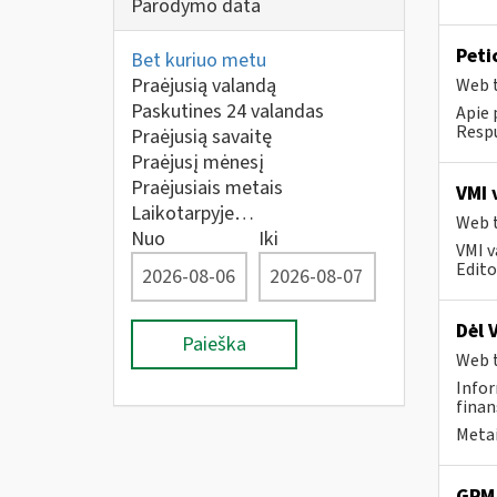
Parodymo data
Peti
Bet kuriuo metu
Praėjusią valandą
Web t
Paskutines 24 valandas
Apie 
Respu
Praėjusią savaitę
Praėjusį mėnesį
Praėjusiais metais
VMI 
Laikotarpyje…
Web t
Nuo
Iki
VMI v
Editos
Dėl 
Paieška
Web t
Infor
finan
Metai
GPM 