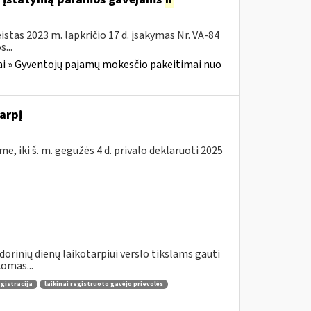
stas 2023 m. lapkričio 17 d. įsakymas Nr. VA-84
...
i » Gyventojų pajamų mokesčio pakeitimai nuo
arpį
e, iki š. m. gegužės 4 d. privalo deklaruoti 2025
dorinių dienų laikotarpiui verslo tikslams gauti
omas...
egistracija
laikinai registruoto gavėjo prievolės