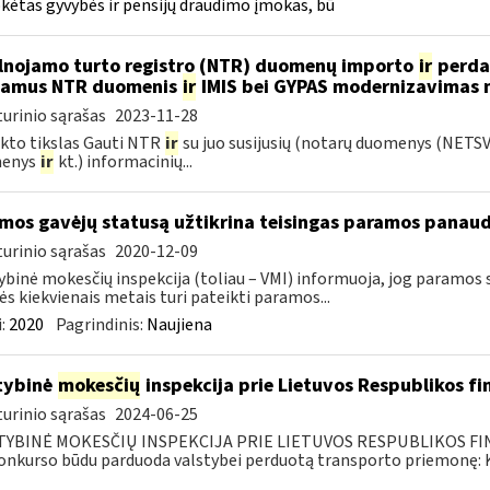
ėtas gyvybės ir pensijų draudimo įmokas, bū
lnojamo turto registro (NTR) duomenų importo
ir
perdar
iamus NTR duomenis
ir
IMIS bei GYPAS modernizavimas 
urinio sąrašas
2023-11-28
kto tikslas Gauti NTR
ir
su juo susijusių (notarų duomenys (NETS
enys
ir
kt.) informacinių...
mos gavėjų statusą užtikrina teisingas paramos panau
urinio sąrašas
2020-12-09
ybinė mokesčių inspekcija (toliau – VMI) informuoja, jog paramos
s kiekvienais metais turi pateikti paramos...
:
2020
Pagrindinis:
Naujiena
tybinė
mokesčių
inspekcija prie Lietuvos Respublikos fi
urinio sąrašas
2024-06-25
TYBINĖ MOKESČIŲ INSPEKCIJA PRIE LIETUVOS RESPUBLIKOS FINAN
konkurso būdu parduoda valstybei perduotą transporto priemonę: Kr