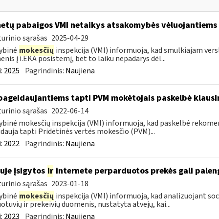
metų pabaigos VMI netaikys atsakomybės vėluojantiems 
urinio sąrašas
2025-04-29
ybinė
mokesčių
inspekcija (VMI) informuoja, kad smulkiajam verslui
nis į i.EKA posistemį, bet to laiku nepadarys dėl...
:
2025
Pagrindinis:
Naujiena
pageidaujantiems tapti PVM mokėtojais paskelbė klaus
urinio sąrašas
2022-06-14
ybinė mokesčių inspekcija (VMI) informuoja, kad paskelbė rekom
dauja tapti Pridėtinės vertės mokesčio (PVM)...
:
2022
Pagrindinis:
Naujiena
uje įsigytos
ir
internete perparduotos prekės gali palen
urinio sąrašas
2023-01-18
ybinė
mokesčių
inspekcija (VMI) informuoja, kad analizuojant soc
otuvių ir prekeivių duomenis, nustatyta atvejų, kai...
:
2023
Pagrindinis:
Naujiena