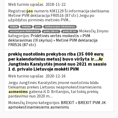
Web turinio sąrašas
2018-11-22
Registraci
jos
numeris KM1129 Ši informacija skelbiama:
Metinė PVM deklaracija FR0516 (87 str.) Jeigu po
užpildytos pirminės metinės PVM...
fr0516
fr0516a
pvm
deklaracijos tikslinimas
Mokesčių žinyno
metinė pvm deklaracija
pvmį 128 str
pvmį 87 str
kategorijos:
Pridėtinės vertės mokestis » PVM
deklaravimas (IX skyrius) » Metinė PVM deklaracija
FR0516 (87 str.)
prekių nuotolinės prekybos riba (35 000 eurų
per kalendorinius metus) buvo viršyta
ir
...
Ar
Jungtinės Karalystės įmonė nuo 2021 m sausio
1 d. privalo Lietuvoje mokėti PVM
Web turinio sąrašas
2020-12-16
Jeigu Jungtinės Karalystės įmonė nuotoliniu būdu
tiekiamas prekes Lietuvos neapmokestinamiesiems
asmenims
gabena iš D. Britanijos, tai tokių prekių
pardavimui nuo 2020 m....
Mokesčių žinyno kategorijos:
BREXIT » BREXIT PVM JK
apmokestinamiesiems asmenims