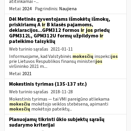
atitinkamai –...
Metai:
2024
Pagrindinis:
Naujiena
Dėl Metinės gyventojams išmokėtų išmokų,
priskiriamų A
ir
B klasės pajamoms,
deklaracijos...GPM312 formos
ir
jos
priedų
GPM312L, GPM312U formų užpildymo
ir
pateikimo taisyklių
Web turinio sąrašas
2021-01-11
Informuojame, kad Valstybinės
mokesčių
inspekci
jos
prie Lietuvos Respublikos finansų ministeri
jos
viršininko 2021 m....
Metai:
2021
Mokestinis tyrimas (135-137 str.)
Web turinio sąrašas
2018-11-28
Mokestinis tyrimas — tai VMI pareigūno atliekama
mokesčių
mokėtojo veiklos stebėsena, apimanti
mokesčių
mokėtojo pateiktų...
Planuojamų tikrinti ūkio subjektų sąrašų
sudarymo kriterijai