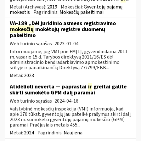
Metai (Archyvas):
2019
Mokesčiai:
Gyventojų pajamų
mokestis
Pagrindinis:
Mokesčių pakeitimai
VA-189 „Dėl juridinio asmens registravimo
mokesčių
mokėtojų registre duomenų
pakeitimo
Web turinio sąrašas
2023-01-04
Informuojame, jog VMI prie FM[1], įgyvendindama 2011
m. vasario 15 d. Tarybos direktyvą 2011/16/ES dėl
administracinio bendradarbiavimo apmokestinimo
srityje ir panaikinančią Direktyvą 77/799/EBB...
Metai:
2023
Atidėlioti neverta — paprastai
ir
greitai galite
skirti sumokėto GPM dalį paramai
Web turinio sąrašas
2024-04-16
Valstybinė mokesčių inspekcija (VMI) informuoja, kad
apie 170 tūkst. gyventojų jau pateikė prašymus skirti dalį
2023 m. sumokėto gyventojų pajamų mokesčio (GPM)
paramai. Praėjusiais metais 455...
Metai:
2024
Pagrindinis:
Naujiena