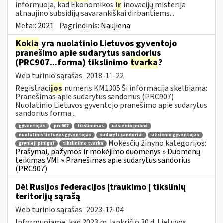
informuoja, kad Ekonomikos
ir
inovacijų misterija
atnaujino subsidijų savarankiškai dirbantiems...
Metai:
2021
Pagrindinis:
Naujiena
Kokia
yra nuolatinio Lietuvos gyventojo
pranešimo apie sudarytus sandorius
(PRC907...forma) tikslinimo
tvarka
?
Web turinio sąrašas
2018-11-22
Registraci
jos
numeris KM1305 Ši informacija skelbiama:
Pranešimas apie sudarytus sandorius (PRC907)
Nuolatinio Lietuvos gyventojo pranešimo apie sudarytus
sandorius forma...
gyventojas
prc907
tikslinimas
užsienio įmonė
nuolatinis lietuvos gyventojas
sudaryti sandoriai
užsienio gyventojas
Mokesčių žinyno kategorijos:
grynieji pinigai
tikslinimo tvarka
Prašymai, pažymos ir mokėjimo duomenys » Duomenų
teikimas VMI » Pranešimas apie sudarytus sandorius
(PRC907)
Dėl Rusijos federacijos įtraukimo į tikslinių
teritorijų sąrašą
Web turinio sąrašas
2023-12-04
Informuojame, kad 2023 m. lapkričio 30 d. Lietuvos