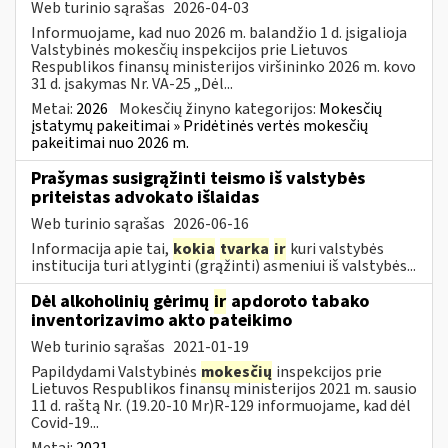
Web turinio sąrašas
2026-04-03
Informuojame, kad nuo 2026 m. balandžio 1 d. įsigalioja
Valstybinės mokesčių inspekcijos prie Lietuvos
Respublikos finansų ministerijos viršininko 2026 m. kovo
31 d. įsakymas Nr. VA-25 „Dėl...
Metai:
2026
Mokesčių žinyno kategorijos:
Mokesčių
įstatymų pakeitimai » Pridėtinės vertės mokesčių
pakeitimai nuo 2026 m.
Prašymas susigrąžinti teismo iš valstybės
priteistas advokato išlaidas
Web turinio sąrašas
2026-06-16
Informacija apie tai,
kokia
tvarka
ir
kuri valstybės
institucija turi atlyginti (grąžinti) asmeniui iš valstybės...
Dėl alkoholinių gėrimų
ir
apdoroto tabako
inventorizavimo akto pateikimo
Web turinio sąrašas
2021-01-19
Papildydami Valstybinės
mokesčių
inspekcijos prie
Lietuvos Respublikos finansų ministerijos 2021 m. sausio
11 d. raštą Nr. (19.20-10 Mr)R-129 informuojame, kad dėl
Covid-19...
Metai:
2021