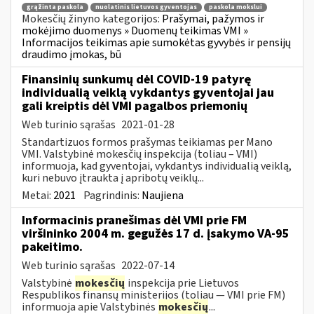
grąžinta paskola
nuolatinis lietuvos gyventojas
paskola mokslui
Mokesčių žinyno kategorijos:
Prašymai, pažymos ir
mokėjimo duomenys » Duomenų teikimas VMI »
Informacijos teikimas apie sumokėtas gyvybės ir pensijų
draudimo įmokas, bū
Finansinių sunkumų dėl COVID-19 patyrę
individualią veiklą vykdantys gyventojai jau
gali kreiptis dėl VMI pagalbos priemonių
Web turinio sąrašas
2021-01-28
Standartizuos formos prašymas teikiamas per Mano
VMI. Valstybinė mokesčių inspekcija (toliau – VMI)
informuoja, kad gyventojai, vykdantys individualią veiklą,
kuri nebuvo įtraukta į apribotų veiklų...
Metai:
2021
Pagrindinis:
Naujiena
Informacinis pranešimas dėl VMI prie FM
viršininko 2004 m. gegužės 17 d. įsakymo VA-95
pakeitimo.
Web turinio sąrašas
2022-07-14
Valstybinė
mokesčių
inspekcija prie Lietuvos
Respublikos finansų ministerijos (toliau ― VMI prie FM)
informuoja apie Valstybinės
mokesčių
...