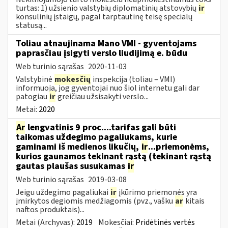
turtas: 1) užsienio valstybių diplomatinių atstovybių
ir
konsulinių įstaigų, pagal tarptautinę teisę specialų
statusą...
Toliau atnaujinama Mano VMI - gyventojams
paprasčiau įsigyti verslo liudijimą e. būdu
Web turinio sąrašas
2020-11-03
Valstybinė
mokesčių
inspekcija (toliau – VMI)
informuoja, jog gyventojai nuo šiol internetu gali dar
patogiau
ir
greičiau užsisakyti verslo...
Metai:
2020
Ar
lengvatinis 9 proc....tarifas gali būti
taikomas uždegimo pagaliukams, kurie
gaminami iš medienos likučių,
ir
...priemonėms,
kurios gaunamos tekinant rąstą (tekinant rąstą
gautas plaušas susukamas
ir
Web turinio sąrašas
2019-03-08
Jeigu uždegimo pagaliukai
ir
įkūrimo priemonės yra
įmirkytos degiomis medžiagomis (pvz., vašku
ar
kitais
naftos produktais)...
Metai (Archyvas):
2019
Mokesčiai:
Pridėtinės vertės