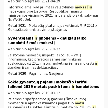
Web turinio sąrašas
2021-04-29
Informuojame, kad priimtas Valstybinės
mokesčių
inspekcijos prie Lietuvos Respublikos finansų
ministerijos viršininko 2021 m. balandžio 27 d. įsakymas
Nr. VA-30 „Dėl...
Metai:
2021
Mokesčių įstatymų pakeitimai:
MĮP 2021 »
Mokesčiu administravimo įstatymas
Gyventojams
ir
įmonėms – daugiau laiko
sumokėti žemės mokestį
Web turinio sąrašas
2020-10-22
Valstybinė mokesčių inspekcija (toliau – VMI)
informuoja, kad privačios žemės savininkams
apskaičiavo už 2020 metus mokėtiną žemės mokestį
ir
šiandien išsamias deklaracijas...
Metai:
2020
Pagrindinis:
Naujiena
Kokie gyventojų pajamų mokesčio tarifai
taikomi 2019 metais paskirtoms
ir
išmokėtoms
Web turinio sąrašas
2019-03-12
Pajamos pripažįstamos jų gavimo (išmokėjimo)
momentu ir apmokestinamos pagal tuo
metu
galiojančias taisykles. Išimtis numatyta tik 2018 m.
ar
...