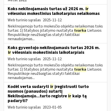
Koks nekilnojamasis turtas už 2026 m.
ir
vėlesnius mokestinius laikotarpius nelaikomas
Web turinio sąrašas
2025-11-12
Nekilnojamojo turto mokesčio objektu nelaikomas toks
turtas: 1) Statybos įstatymo nustatyta
tvarka
Lietuvos
Respublikoje neužbaigtas statyti faktiškai
nenaudojamas...
Koks gyventojo nekilnojamasis turtas 2026 m.
ir
vėlesniais mokestiniais laikotarpiais
Web turinio sąrašas
2025-11-12
Nekilnojamojo turto mokesčio objektu nelaikomas toks
turtas: 1) Statybos įstatymo nustatyta
tvarka
Lietuvos
Respublikoje neužbaigtas statyti faktiškai
nenaudojamas...
Kodėl verta sudaryti
ir
įregistruoti turto
nuomos (panaudos) sutartį
Nekilnojamojo...turto registre
ir
kaip tą
padaryti?
Web turinio sąrašas
2023-01-05