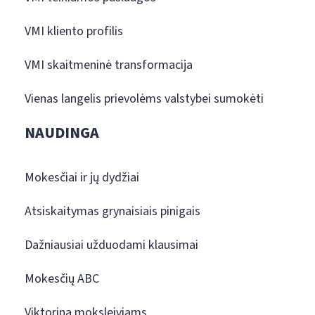
VMI kliento profilis
VMI skaitmeninė transformacija
Vienas langelis prievolėms valstybei sumokėti
NAUDINGA
Mokesčiai ir jų dydžiai
Atsiskaitymas grynaisiais pinigais
Dažniausiai užduodami klausimai
Mokesčių ABC
Viktorina moksleiviams