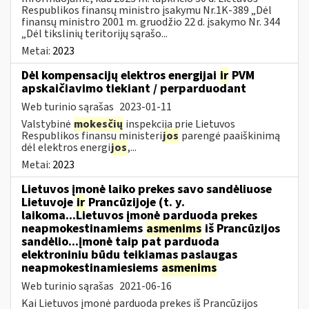
Respublikos finansų ministro įsakymu Nr.1K-389 „Dėl
finansų ministro 2001 m. gruodžio 22 d. įsakymo Nr. 344
„Dėl tikslinių teritorijų sąrašo...
Metai:
2023
Dėl kompensacijų elektros energijai
ir
PVM
apskaičiavimo tiekiant / perparduodant
Web turinio sąrašas
2023-01-11
Valstybinė
mokesčių
inspekcija prie Lietuvos
Respublikos finansų ministeri
jos
parengė paaiškinimą
dėl elektros energi
jos
,...
Metai:
2023
Lietuvos įmonė laiko prekes savo sandėliuose
Lietuvoje
ir
Prancūzijoje (t. y.
laikoma...Lietuvos įmonė parduoda prekes
neapmokestinamiems
asmenims
iš Prancūzijos
sandėlio...įmonė taip pat parduoda
elektroniniu būdu teikiamas paslaugas
neapmokestinamiesiems
asmenims
Web turinio sąrašas
2021-06-16
Kai Lietuvos įmonė parduoda prekes iš Prancūzijos