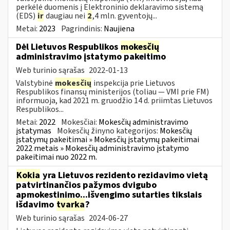
perkėlė duomenis į Elektroninio deklaravimo sistemą
(EDS)
ir
daugiau nei
2
,4 mln. gyventojų...
Metai:
2023
Pagrindinis:
Naujiena
Dėl Lietuvos Respublikos
mokesčių
administravimo įstatymo pakeitimo
Web turinio sąrašas
2022-01-13
Valstybinė
mokesčių
inspekcija prie Lietuvos
Respublikos finansų ministerijos (toliau — VMI prie FM)
informuoja, kad 2021 m. gruodžio 14 d. priimtas Lietuvos
Respublikos...
Metai:
2022
Mokesčiai:
Mokesčių administravimo
įstatymas
Mokesčių žinyno kategorijos:
Mokesčių
įstatymų pakeitimai » Mokesčių įstatymų pakeitimai
2022 metais » Mokesčių administravimo įstatymo
pakeitimai nuo 2022 m.
Kokia
yra Lietuvos rezidento rezidavimo vietą
patvirtinančios pažymos dvigubo
apmokestinimo...išvengimo sutarties tikslais
išdavimo
tvarka
?
Web turinio sąrašas
2024-06-27