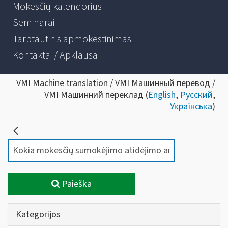
Mokesčių kalendorius
Seminarai
Tarptautinis apmokestinimas
Kontaktai / Apklausa
VMI Machine translation / VMI Машинный перевод /
VMI Машинний переклад (
English
,
Русский
,
Українська
)
Paieška
Kategorijos