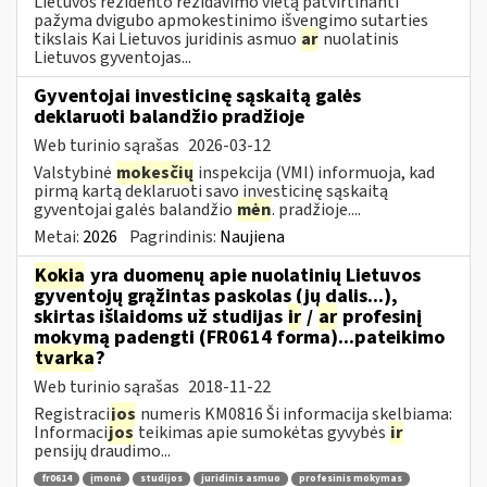
Lietuvos rezidento rezidavimo vietą patvirtinanti
pažyma dvigubo apmokestinimo išvengimo sutarties
tikslais Kai Lietuvos juridinis asmuo
ar
nuolatinis
Lietuvos gyventojas...
Gyventojai investicinę sąskaitą galės
deklaruoti balandžio pradžioje
Web turinio sąrašas
2026-03-12
Valstybinė
mokesčių
inspekcija (VMI) informuoja, kad
pirmą kartą deklaruoti savo investicinę sąskaitą
gyventojai galės balandžio
mėn
. pradžioje....
Metai:
2026
Pagrindinis:
Naujiena
Kokia
yra duomenų apie nuolatinių Lietuvos
gyventojų grąžintas paskolas (jų dalis...),
skirtas išlaidoms už studijas
ir
/
ar
profesinį
mokymą padengti (FR0614 forma)...pateikimo
tvarka
?
Web turinio sąrašas
2018-11-22
Registraci
jos
numeris KM0816 Ši informacija skelbiama:
Informaci
jos
teikimas apie sumokėtas gyvybės
ir
pensijų draudimo...
fr0614
įmonė
studijos
juridinis asmuo
profesinis mokymas