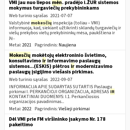
VMI jau nuo liepos
mėn
. pradėjo i.ŽUR sistemos
mokymus turgaviečių prekybininkams
Web turinio sąrašas
2021-07-07
Valstybinė
mokesčių
inspekcija (toliau – VMI)
informuoja, kad, siekiant užtikrinti sklandų turgaviečių ir
viešų prekybos vietų prekybininkų mėsa, paukštiena ir
jų...
Metai:
2021
Pagrindinis:
Naujiena
Mokesčių
mokėtojų elektroninio švietimo,
konsultavimo
ir
informavimo paslaugų
sistemos...(ESKIS) plėtros
ir
modernizavimo
paslaugų įsigijimo viešasis pirkimas.
Web turinio sąrašas
2022-09-07
INFORMACIJA APIE SUDARYTAS SUTARTIS Paslaugų
pirkimai I. PERKANČIOJI ORGANIZACIJA, ADRESAS
IR
KONTAKTINIAI DUOMENYS: I.1. Perkančiosios
organizacijos pavadinimas...
Metai:
2022
Pagrindinis:
Viešieji pirkimai
Dėl VMI prie FM viršininko įsakymo Nr. 178
pakeitimo