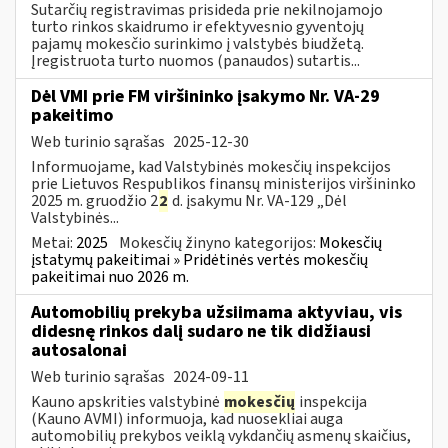
Sutarčių registravimas prisideda prie nekilnojamojo
turto rinkos skaidrumo ir efektyvesnio gyventojų
pajamų mokesčio surinkimo į valstybės biudžetą.
Įregistruota turto nuomos (panaudos) sutartis...
Dėl VMI prie FM viršininko įsakymo Nr. VA-29
pakeitimo
Web turinio sąrašas
2025-12-30
Informuojame, kad Valstybinės mokesčių inspekcijos
prie Lietuvos Respublikos finansų ministerijos viršininko
2025 m. gruodžio 2
2
d. įsakymu Nr. VA-129 „Dėl
Valstybinės...
Metai:
2025
Mokesčių žinyno kategorijos:
Mokesčių
įstatymų pakeitimai » Pridėtinės vertės mokesčių
pakeitimai nuo 2026 m.
Automobilių prekyba užsiimama aktyviau, vis
didesnę rinkos dalį sudaro ne tik didžiausi
autosalonai
Web turinio sąrašas
2024-09-11
Kauno apskrities valstybinė
mokesčių
inspekcija
(Kauno AVMI) informuoja, kad nuosekliai auga
automobilių prekybos veiklą vykdančių asmenų skaičius,