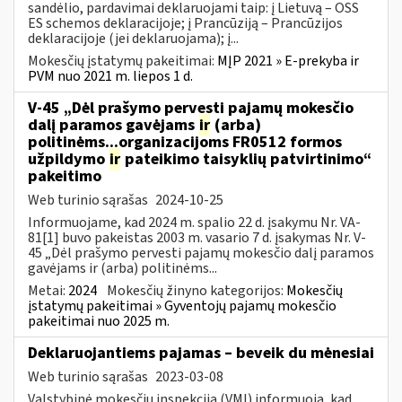
sandėlio, pardavimai deklaruojami taip: į Lietuvą – OSS
ES schemos deklaracijoje; į Prancūziją – Prancūzijos
deklaracijoje (jei deklaruojama); į...
Mokesčių įstatymų pakeitimai:
MĮP 2021 » E-prekyba ir
PVM nuo 2021 m. liepos 1 d.
V-45 „Dėl prašymo pervesti pajamų mokesčio
dalį paramos gavėjams
ir
(arba)
politinėms...organizacijoms FR0512 formos
užpildymo
ir
pateikimo taisyklių patvirtinimo“
pakeitimo
Web turinio sąrašas
2024-10-25
Informuojame, kad 2024 m. spalio 22 d. įsakymu Nr. VA-
81[1] buvo pakeistas 2003 m. vasario 7 d. įsakymas Nr. V-
45 „Dėl prašymo pervesti pajamų mokesčio dalį paramos
gavėjams ir (arba) politinėms...
Metai:
2024
Mokesčių žinyno kategorijos:
Mokesčių
įstatymų pakeitimai » Gyventojų pajamų mokesčio
pakeitimai nuo 2025 m.
Deklaruojantiems pajamas – beveik du mėnesiai
Web turinio sąrašas
2023-03-08
Valstybinė mokesčių inspekcija (VMI) informuoja, kad