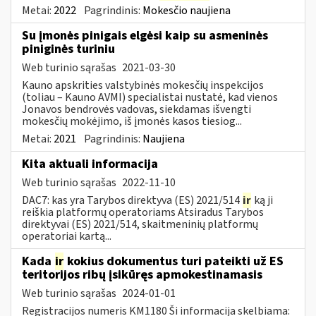
Metai:
2022
Pagrindinis:
Mokesčio naujiena
Su įmonės pinigais elgėsi kaip su asmeninės
piniginės turiniu
Web turinio sąrašas
2021-03-30
Kauno apskrities valstybinės mokesčių inspekcijos
(toliau – Kauno AVMI) specialistai nustatė, kad vienos
Jonavos bendrovės vadovas, siekdamas išvengti
mokesčių mokėjimo, iš įmonės kasos tiesiog...
Metai:
2021
Pagrindinis:
Naujiena
Kita aktuali informacija
Web turinio sąrašas
2022-11-10
DAC7: kas yra Tarybos direktyva (ES) 2021/514
ir
ką ji
reiškia platformų operatoriams Atsiradus Tarybos
direktyvai (ES) 2021/514, skaitmeninių platformų
operatoriai kartą...
Kada
ir
kokius dokumentus turi pateikti už ES
teritorijos ribų įsikūręs apmokestinamasis
Web turinio sąrašas
2024-01-01
Registracijos numeris KM1180 Ši informacija skelbiama: