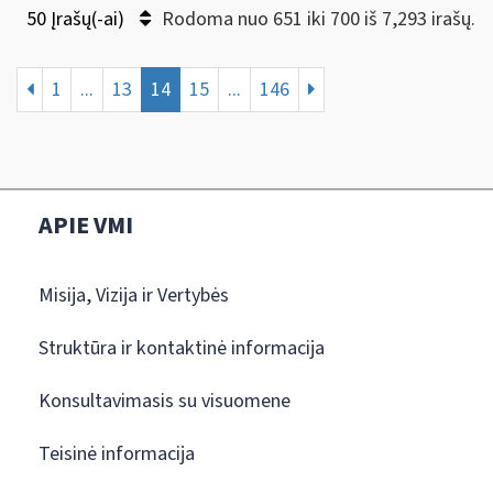
50 Įrašų(-ai)
Rodoma nuo 651 iki 700 iš 7,293 irašų.
1
...
13
14
15
...
146
APIE VMI
Misija, Vizija ir Vertybės
Struktūra ir kontaktinė informacija
Konsultavimasis su visuomene
Teisinė informacija