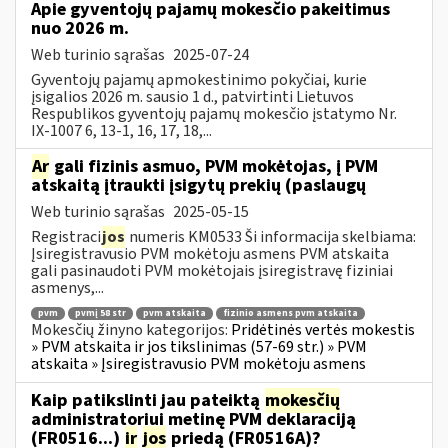
Apie gyventojų pajamų mokesčio pakeitimus
nuo 2026 m.
Web turinio sąrašas
2025-07-24
Gyventojų pajamų apmokestinimo pokyčiai, kurie
įsigalios 2026 m. sausio 1 d., patvirtinti Lietuvos
Respublikos gyventojų pajamų mokesčio įstatymo Nr.
IX-1007 6, 13-1, 16, 17, 18,...
Ar
gali fizinis asmuo, PVM mokėtojas, į PVM
atskaitą įtraukti įsigytų prekių (paslaugų
Web turinio sąrašas
2025-05-15
Registraci
jos
numeris KM0533 Ši informacija skelbiama:
Įsiregistravusio PVM mokėtoju asmens PVM atskaita
gali pasinaudoti PVM mokėtojais įsiregistravę fiziniai
asmenys,...
pvm
pvmį 58 str
pvm atskaita
fizinio asmens pvm atskaita
Mokesčių žinyno kategorijos:
Pridėtinės vertės mokestis
» PVM atskaita ir jos tikslinimas (57-69 str.) » PVM
atskaita » Įsiregistravusio PVM mokėtoju asmens
Kaip patikslinti jau pateiktą
mokesčių
administratoriui metinę PVM deklaraciją
(FR0516...)
ir
jos
priedą (FR0516A)?