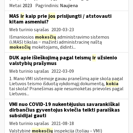
Metai:
2023
Pagrindinis:
Naujiena
MAS
ir
kaip prie
jos
prisijungti / atstovauti
kitam asmeniui?
Web turinio sąrašas
2020-03-23
Išmaniosios
mokesčių
administravimo sistemos
(i.MAS) tikslas − mažinti administracinę naštą
mokesčių
mokėtojams, didinti...
DUK apie išieškojimą pagal teismų
ir
užsienio
valstybių prašymus
Web turinio sąrašas
2022-03-09
1. Mano VMI sistemoje gavau pranešimą apie skolą pagal
Lietuvos teismo išduotą vykdomąjį dokumentą,
kokia
tai skola? Pranešimas apie nesumokėtas prievoles pagal
Lietuvos...
VMI nuo COVID-19 nukentėjusius savarankiškai
dirbančius gyventojus kviečia teikti paraiškas
subsidijai gauti
Web turinio sąrašas
2021-08-18
Valstybinė
mokesčių
inspekcija (toliau – VMI)