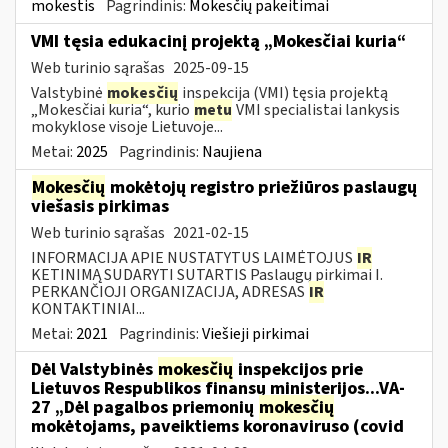
mokestis
Pagrindinis:
Mokesčių pakeitimai
VMI tęsia edukacinį projektą „Mokesčiai kuria“
Web turinio sąrašas
2025-09-15
Valstybinė
mokesčių
inspekcija (VMI) tęsia projektą
„Mokesčiai kuria“, kurio
metu
VMI specialistai lankysis
mokyklose visoje Lietuvoje...
Metai:
2025
Pagrindinis:
Naujiena
Mokesčių
mokėtojų registro priežiūros paslaugų
viešasis pirkimas
Web turinio sąrašas
2021-02-15
INFORMACIJA APIE NUSTATYTUS LAIMĖTOJUS
IR
KETINIMĄ SUDARYTI SUTARTIS Paslaugų pirkimai I.
PERKANČIOJI ORGANIZACIJA, ADRESAS
IR
KONTAKTINIAI...
Metai:
2021
Pagrindinis:
Viešieji pirkimai
Dėl Valstybinės
mokesčių
inspekcijos prie
Lietuvos Respublikos finansų ministerijos...VA-
27 „Dėl pagalbos priemonių
mokesčių
mokėtojams, paveiktiems koronaviruso (covid