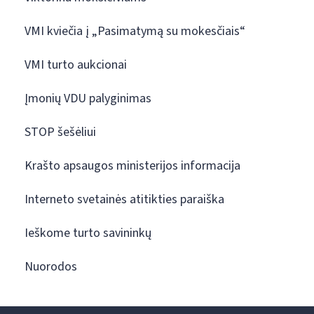
VMI kviečia į „Pasimatymą su mokesčiais“
VMI turto aukcionai
Įmonių VDU palyginimas
STOP šešėliui
Krašto apsaugos ministerijos informacija
Interneto svetainės atitikties paraiška
Ieškome turto savininkų
Nuorodos