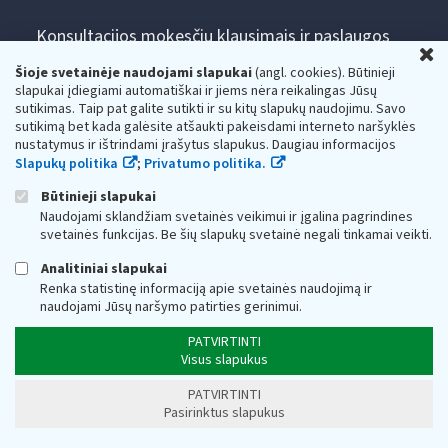
Konsultacijos mokesčių klausimais ir paslaugos
U
gyventojams:
Šioje svetainėje naudojami slapukai
(angl. cookies). Būtinieji
+370 5 260 5060
slapukai įdiegiami automatiškai ir jiems nėra reikalingas Jūsų
Darbo laikas: I-IV 8.00-17.00, V 8.00-15.45.
sutikimas. Taip pat galite sutikti ir su kitų slapukų naudojimu. Savo
Prieššventinę dieną - viena valanda trumpiau.
sutikimą bet kada galėsite atšaukti pakeisdami interneto naršyklės
Kiekvieno mėnesio antrą penktadienį 8.00 val. - 12.00 val.
nustatymus ir ištrindami įrašytus slapukus. Daugiau informacijos
Mano VMI
Slapukų politika
Paklausimas per
;
Privatumo politika.
Būtinieji slapukai
Naudojami sklandžiam svetainės veikimui ir įgalina pagrindines
svetainės funkcijas. Be šių slapukų svetainė negali tinkamai veikti.
Analitiniai slapukai
Renka statistinę informaciją apie svetainės naudojimą ir
Valstybinė mokesčių inspekcija prie Lietuvos
naudojami Jūsų naršymo patirties gerinimui.
Respublikos finansų ministerijos
PATVIRTINTI
Visus slapukus
Biudžetinė įstaiga. Juridinio asmens kodas — 188659752,
adresas: Vasario 16-osios g. 14, 01107 Vilnius, Lietuva, el.paštas:
vmi@vmi.lt
, E. pristatymo dėžutės adresas 188659752
PATVIRTINTI
Duomenys apie Valstybinę mokesčių inspekciją prie Lietuvos
Pasirinktus slapukus
Respublikos finansų ministerijos kaupiami ir saugomi Juridinių
asmenų registre