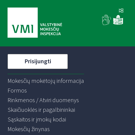
Prisijungti
Mokesčių mokėtojų informacija
Formos
Rinkmenos / Atviri duomenys
Skaičiuoklės ir pagalbininkai
Sąskaitos ir įmokų kodai
Mokesčių žinynas