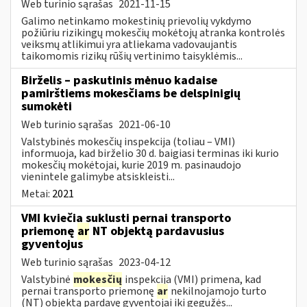
Web turinio sąrašas
2021-11-15
Galimo netinkamo mokestinių prievolių vykdymo
požiūriu rizikingų mokesčių mokėtojų atranka kontrolės
veiksmų atlikimui yra atliekama vadovaujantis
taikomomis rizikų rūšių vertinimo taisyklėmis...
Birželis – paskutinis mėnuo kadaise
pamirštiems mokesčiams be delspinigių
sumokėti
Web turinio sąrašas
2021-06-10
Valstybinės mokesčių inspekcija (toliau – VMI)
informuoja, kad birželio 30 d. baigiasi terminas iki kurio
mokesčių mokėtojai, kurie 2019 m. pasinaudojo
vienintele galimybe atsiskleisti...
Metai:
2021
VMI kviečia suklusti pernai transporto
priemonę
ar
NT objektą pardavusius
gyventojus
Web turinio sąrašas
2023-04-12
Valstybinė
mokesčių
inspekcija (VMI) primena, kad
pernai transporto priemonę
ar
nekilnojamojo turto
(NT) objektą pardavę gyventojai iki gegužės...