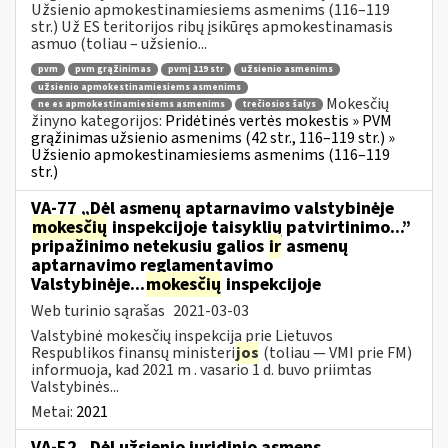
Užsienio apmokestinamiesiems asmenims (116–119
str.) Už ES teritorijos ribų įsikūręs apmokestinamasis
asmuo (toliau – užsienio...
pvm
pvm grąžinimas
pvmį 119 str
užsienio asmenims
užsienio apmokestinamiesiems asmenims
Mokesčių
ne es apmokestinamiesiems asmenims
trečiosios šalys
žinyno kategorijos:
Pridėtinės vertės mokestis » PVM
grąžinimas užsienio asmenims (42 str., 116–119 str.) »
Užsienio apmokestinamiesiems asmenims (116–119
str.)
VA-77 „Dėl asmenų aptarnavimo valstybinėje
mokesčių
inspekcijoje taisyklių patvirtinimo...”
pripažinimo netekusiu galios
ir
asmenų
aptarnavimo reglamentavimo
Valstybinėje...
mokesčių
inspekcijoje
Web turinio sąrašas
2021-03-03
Valstybinė mokesčių inspekcija prie Lietuvos
Respublikos finansų ministeri
jos
(toliau — VMI prie FM)
informuoja, kad 2021 m . vasario 1 d. buvo priimtas
Valstybinės...
Metai:
2021
VA-52 „Dėl užsienio juridinio asmens