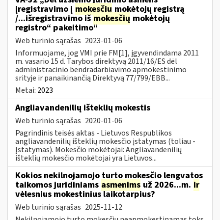
įregistravimo į
mokesčių
mokėtojų registrą
/...išregistravimo iš
mokesčių
mokėtojų
registro“ pakeitimo“
Web turinio sąrašas
2023-01-06
Informuojame, jog VMI prie FM[1], įgyvendindama 2011
m. vasario 15 d. Tarybos direktyvą 2011/16/ES dėl
administracinio bendradarbiavimo apmokestinimo
srityje ir panaikinančią Direktyvą 77/799/EBB...
Metai:
2023
Angliavandenilių išteklių mokestis
Web turinio sąrašas
2020-01-06
Pagrindinis teisės aktas - Lietuvos Respublikos
angliavandenilių išteklių mokesčio įstatymas (toliau -
Įstatymas). Mokesčio mokėtojai: Angliavandenilių
išteklių mokesčio mokėtojai yra Lietuvos...
Kokios nekilnojamojo turto mokesčio lengvatos
taikomos juridiniams
asmenims
už 2026...m.
ir
vėlesnius mokestinius laikotarpius?
Web turinio sąrašas
2025-11-12
Nekilnojamojo turto mokesčiu neapmokestinamas toks