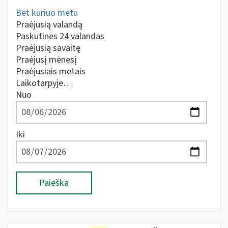
Bet kuriuo metu
Praėjusią valandą
Paskutines 24 valandas
Praėjusią savaitę
Praėjusį mėnesį
Praėjusiais metais
Laikotarpyje…
Nuo
Iki
Paieška