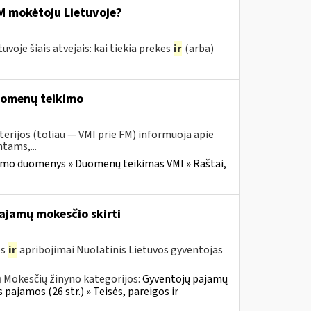
M mokėtoju Lietuvoje?
je šiais atvejais: kai tiekia prekes
ir
(arba)
duomenų teikimo
erijos (toliau — VMI prie FM) informuoja apie
tams,...
imo duomenys » Duomenų teikimas VMI » Raštai,
pajamų mokesčio skirti
os
ir
apribojimai Nuolatinis Lietuvos gyventojas
Mokesčių žinyno kategorijos:
Gyventojų pajamų
 pajamos (26 str.) » Teisės, pareigos ir