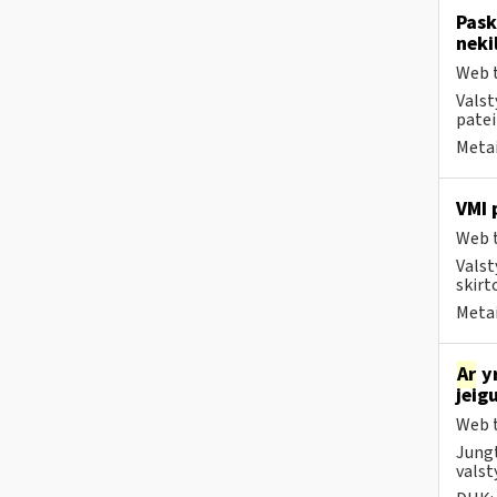
Pask
neki
Web t
Valst
patei
Metai
VMI 
Web t
Valst
skirt
Metai
Ar
yr
jeig
Web t
Jungt
valst