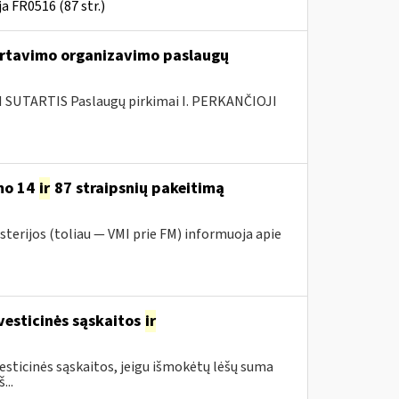
a FR0516 (87 str.)
rtavimo organizavimo paslaugų
SUTARTIS Paslaugų pirkimai I. PERKANČIOJI
mo 14
ir
87 straipsnių pakeitimą
sterijos (toliau — VMI prie FM) informuoja apie
vesticinės sąskaitos
ir
sticinės sąskaitos, jeigu išmokėtų lėšų suma
...