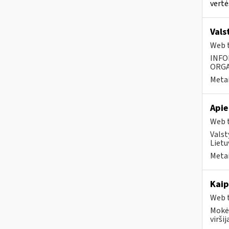
vertė
Vals
Web t
INFO
ORGA
Metai
Apie
Web t
Valst
Lietu
Metai
Kaip
Web t
Mokėt
viršij