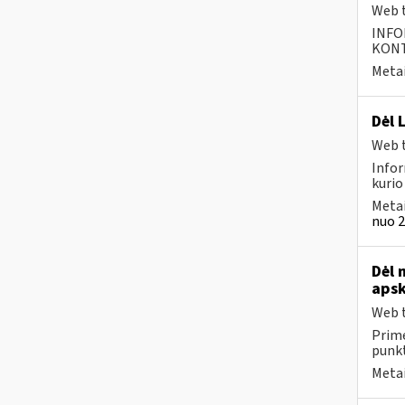
Web t
INFO
KONTA
Metai
Dėl 
Web t
Infor
kurio
Metai
nuo 2
Dėl 
apsk
Web t
Prime
punk
Metai