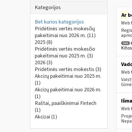
Kategorijos
Ar
be
Bet kurios kategorijos
Web t
Pridėtinės vertės mokesčių
Regis
pakeitimai nuo 2026 m.
(11)
apmok
2025
(8)
oss
Kitos
Pridėtinės vertės mokesčio
pakeitimai nuo 2025 m.
(3)
2026
(3)
Vad
Pridėtinės vertės mokestis
(3)
Web t
Akcizų pakeitimai nuo 2025 m.
Valst
(1)
Gimė 
Akcizų pakeitimai nuo 2026 m.
(1)
Išma
Raštai, paaiškinimai Fintech
Web t
(1)
Proje
Akcizai
(1)
Nepai