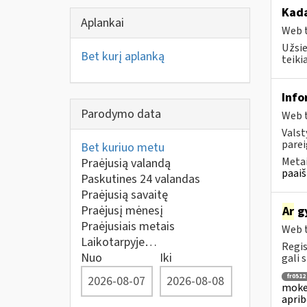
Kada
Aplankai
Web t
Užsie
Bet kurį aplanką
teiki
Info
Parodymo data
Web t
Valst
parei
Bet kuriuo metu
Metai
Praėjusią valandą
paaiš
Paskutines 24 valandas
Praėjusią savaitę
Praėjusį mėnesį
Ar
gy
Praėjusiais metais
Web t
Laikotarpyje…
Regis
Nuo
Iki
gali s
fr0512
mokes
aprib