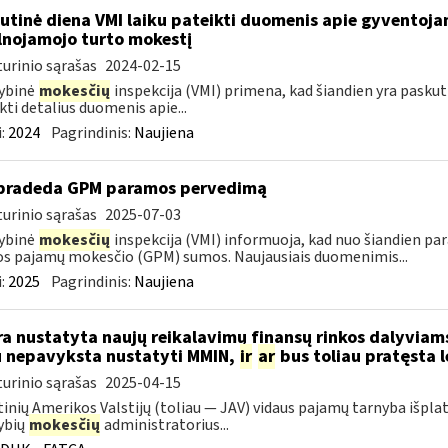
utinė diena VMI laiku pateikti duomenis apie gyventoj
lnojamojo turto mokestį
urinio sąrašas
2024-02-15
ybinė
mokesčių
inspekcija (VMI) primena, kad šiandien yra pasku
kti detalius duomenis apie...
:
2024
Pagrindinis:
Naujiena
pradeda GPM paramos pervedimą
urinio sąrašas
2025-07-03
ybinė
mokesčių
inspekcija (VMI) informuoja, kad nuo šiandien pa
os pajamų mokesčio (GPM) sumos. Naujausiais duomenimis...
:
2025
Pagrindinis:
Naujiena
a nustatyta naujų reikalavimų finansų rinkos dalyviams
u nepavyksta nustatyti MMIN,
ir
ar
bus toliau pratęsta 
urinio sąrašas
2025-04-15
inių Amerikos Valstijų (toliau — JAV) vidaus pajamų tarnyba išpla
ybių
mokesčių
administratorius...