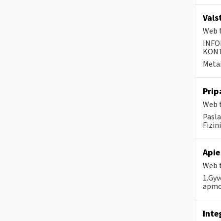
Vals
Web t
INFO
KONTA
Metai
Prip
Web t
Pasla
Fizin
Apie
Web t
1.Gyv
apmok
Inte