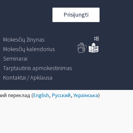
Prisijungti
Mokesčių žinynas
Mokesčių kalendorius
Seminarai
Tarptautinis apmokestinimas
Kontaktai / Apklausa
ний переклад (
English
,
Русский
,
Українська
)