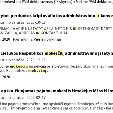
s mokestis » PVM deklaravimas (IX skyrius) » Metinė PVM deklaracij
tybei perduotos kriptovaliutos administravimo
ir
konve
urinio sąrašas
2020-10-23
RMACIJA APIE NUSTATYTUS LAIMĖTOJUS
IR
KETINIMĄ SUDARYTI 
NIZACIJA, ADRESAS
IR
KONTAKTINIAI...
:
2020
Pagrindinis:
Viešieji pirkimai
 Lietuvos Respublikos
mokesčių
administravimo įstaty
urinio sąrašas
2020-12-31
ybinė
mokesčių
inspekcija prie Lietuvos Respublikos finansų mini
vos Respublikos
mokesčių
...
:
2020
 apskaičiuojamas pajamų mokestis išmokėjus lėšas iš in
urinio sąrašas
2026-02-17
ina pajamų mokesčio suma apskaičiuojama išmokėjus lėšas iš inve
a lėšų išmokėjimo dieną investicinėje sąskaitoje buvusį įnašą: • kai iš