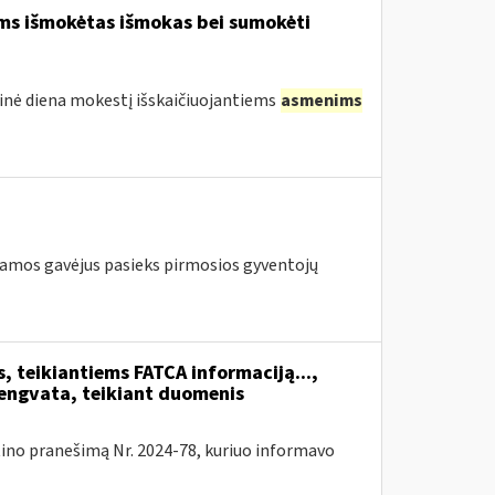
ams išmokėtas išmokas bei sumokėti
tinė diena mokestį išskaičiuojantiems
asmenims
ramos gavėjus pasieks pirmosios gyventojų
, teikiantiems FATCA informaciją...,
lengvata, teikiant duomenis
tino pranešimą Nr. 2024-78, kuriuo informavo