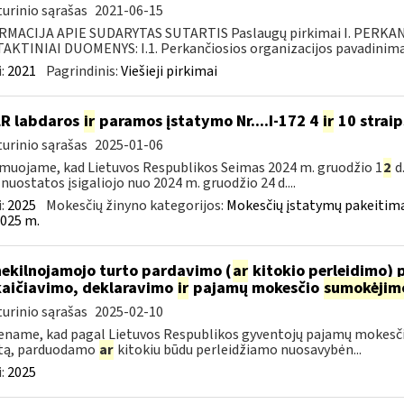
urinio sąrašas
2021-06-15
RMACIJA APIE SUDARYTAS SUTARTIS Paslaugų pirkimai I. PERK
KTINIAI DUOMENYS: I.1. Perkančiosios organizacijos pavadinimas
:
2021
Pagrindinis:
Viešieji pirkimai
LR labdaros
ir
paramos įstatymo Nr....I-172 4
ir
10 straip
urinio sąrašas
2025-01-06
muojame, kad Lietuvos Respublikos Seimas 2024 m. gruodžio 1
2
d
 nuostatos įsigaliojo nuo 2024 m. gruodžio 24 d....
:
2025
Mokesčių žinyno kategorijos:
Mokesčių įstatymų pakeitima
025 m.
nekilnojamojo turto pardavimo (
ar
kitokio perleidimo) 
aičiavimo, deklaravimo
ir
pajamų mokesčio
sumokėjim
urinio sąrašas
2025-02-10
name, kad pagal Lietuvos Respublikos gyventojų pajamų mokesčio 
tą, parduodamo
ar
kitokiu būdu perleidžiamo nuosavybėn...
:
2025