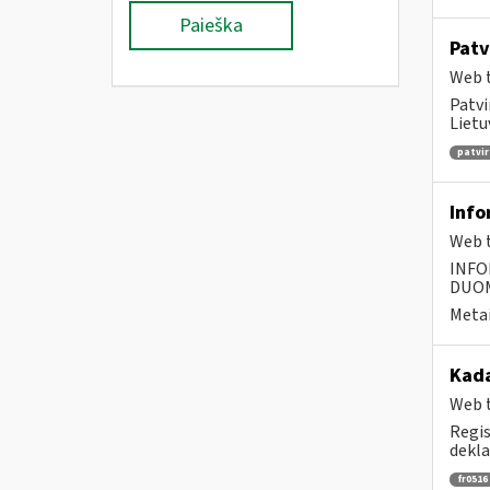
Paieška
Patv
Web t
Patvi
Lietu
patvir
Info
Web t
INFO
DUOME
Metai
Kada
Web t
Regis
dekla
fr0516