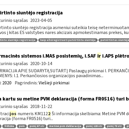
irtinto siuntėjo registracija
urinio sąrašas
2023-04-05
rtinto siuntėjo registracija asmeniui suteikia teisę neterminuotam
vos į kitas ES valstybes nares akcizais apmokestinamas prekes, kur
tinto siuntėjo registracija
kaip užsiregistruoti patvirtintu siuntėju
patvirtintas siuntėj
rmacinės sistemos i.MAS posistemių, i.SAF
ir
i.APS plėtro
urinio sąrašas
2020-10-14
RMACIJA APIE SUDARYTĄ SUTARTĮ Paslaugų pirkimai I. PERKANČ
NYS: I.1. Perkančiosios organizacijos pavadinimas...
:
2020
Pagrindinis:
Viešieji pirkimai
 kartu su metine PVM deklaracija (forma FR0516) turi 
urinio sąrašas
2018-11-22
traci
jos
numeris KM112
2
Ši informacija skelbiama: Metinė PVM de
racija (forma FR0516) turi...
fr0516a
pvm
pvmį 67 str
metinė pvm deklaracija
pvmį 128 str
pvmį 70 str
p