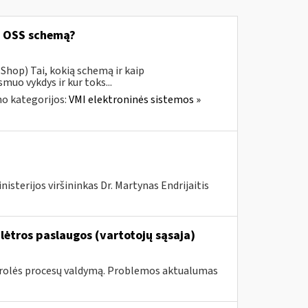
ą OSS schemą?
Shop) Tai, kokią schemą ir kaip
uo vykdys ir kur toks...
o kategorijos:
VMI elektroninės sistemos »
isterijos viršininkas Dr. Martynas Endrijaitis
lėtros paslaugos (vartotojų sąsaja)
ntrolės procesų valdymą. Problemos aktualumas