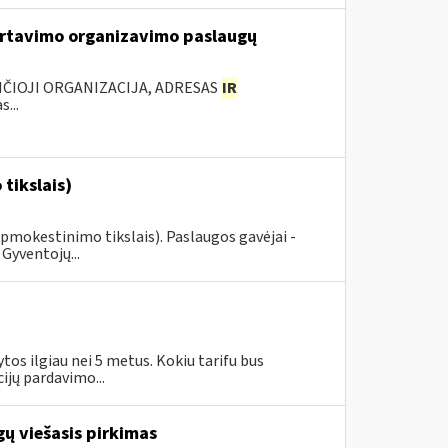
rtavimo organizavimo paslaugų
ANČIOJI ORGANIZACIJA, ADRESAS
IR
...
tikslais)
pmokestinimo tikslais). Paslaugos gavėjai -
Gyventojų...
tos ilgiau nei 5 metus. Kokiu tarifu bus
jų pardavimo...
ų viešasis pirkimas