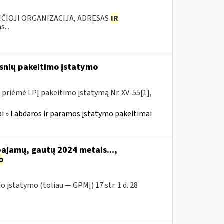
ANČIOJI ORGANIZACIJA, ADRESAS
IR
...
snių pakeitimo įstatymo
. priėmė LPĮ pakeitimo įstatymą Nr. XV-55[1],
i » Labdaros ir paramos įstatymo pakeitimai
pajamų, gautų 2024 metais...,
o
įstatymo (toliau — GPMĮ) 17 str. 1 d. 28