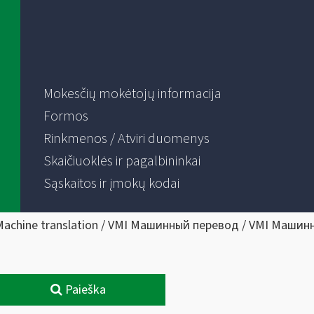
Mokesčių mokėtojų informacija
Formos
Rinkmenos / Atviri duomenys
Skaičiuoklės ir pagalbininkai
Sąskaitos ir įmokų kodai
Machine translation / VMI Машинный перевод / VMI Машин
Paieška