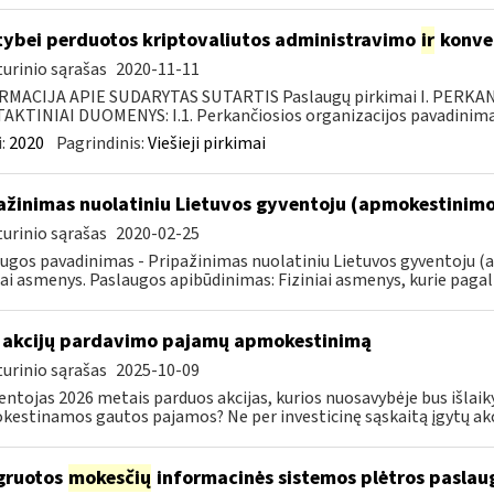
tybei perduotos kriptovaliutos administravimo
ir
konve
urinio sąrašas
2020-11-11
RMACIJA APIE SUDARYTAS SUTARTIS Paslaugų pirkimai I. PERK
KTINIAI DUOMENYS: I.1. Perkančiosios organizacijos pavadinimas
:
2020
Pagrindinis:
Viešieji pirkimai
ažinimas nuolatiniu Lietuvos gyventoju (apmokestinimo 
urinio sąrašas
2020-02-25
ugos pavadinimas - Pripažinimas nuolatiniu Lietuvos gyventoju (a
iai asmenys. Paslaugos apibūdinimas: Fiziniai asmenys, kurie pagal 
 akcijų pardavimo pajamų apmokestinimą
urinio sąrašas
2025-10-09
entojas 2026 metais parduos akcijas, kurios nuosavybėje bus išlaiky
estinamos gautos pajamos? Ne per investicinę sąskaitą įgytų akci
gruotos
mokesčių
informacinės sistemos plėtros paslaug