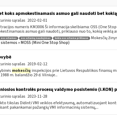
t koks apmokestinamasis asmuo gali naudoti bet koki
urinio sąrašas
2022-02-01
tracijos numeris KM3006 Ši informacija skelbiama: OSS (One Stop 
estinamasis asmuo gali naudoti, priklauso nuo to, kokią veiklą asm
Mokesčių žinyn
oss schemos
oss schemų naudojimas
kokia oss schema priklauso
 sistemos » MOSS (Mini One Stop Shop)
ovybė
urinio sąrašas
2019-02-12
ybinės
mokesčių
inspekcijos prie Lietuvos Respublikos finansų min
1988 m. balandžio 29 d. Vilniuje...
niosios kontrolės procesų valdymo posistemio (i.KON) p
urinio sąrašas
2023-11-28
kto tikslas Didinti VMI veiklos efektyvumą, automatizuojant ko
sant pakankamai pažangių VMI informacinių sistemų,...