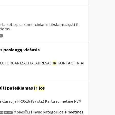
 laikotarpiui komerciniams tikslams siųsti iš
ioms...
as
s paslaugų viešasis
IOJI ORGANIZACIJA, ADRESAS
IR
KONTAKTINIAI
būti pateikiamas
ir
jos
klaracija FR0516 (87 str.) Kartu su metine PVM
Mokesčių žinyno kategorijos:
Pridėtinės
vmį 87 str