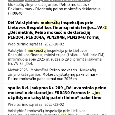
pmį 35 str.
pmį 36 str.
dividendų pelno mokesčio deklaracija
Mokesčių žinyno kategorijos:
Pelno mokestis »
Deklaravimas » Dividendų pelno mokesčio deklaracija
(FR0640)
Dėl Valstybinės
mokesčių
inspekcijos prie
Lietuvos Respublikos finansų ministerijos...VA-
2
„Dėl metinių Pelno mokesčio deklaracijų
PLN204, PLN204A, PLN204N, PLN204U formų
Web turinio sąrašas
2025-10-02
Valstybinė
mokesčių
inspekcija prie Lietuvos
Respublikos finansų ministerijos (toliau — VMI prie FM)
informuoja apie 2025 m. rugsėjo 29 d. priimtą įsakymą
Nr. VA-85 „Dėl...
Metai:
2025
Mokesčiai:
Pelno mokestis
Mokesčių
žinyno kategorijos:
Mokesčių įstatymų pakeitimai »
Pelno mokesčio pakeitimai nuo 2026 m.
spalio 8 d. įsakymo Nr. 289 „Dėl avansinio pelno
mokesčio deklaracijos FR0430 formos
ir
...
jos
užpildymo taisyklių patvirtinimo“ pakeitimo
Web turinio sąrašas
2025-12-02
Valstybinė mokesčių inspekcija prie Lietuvos