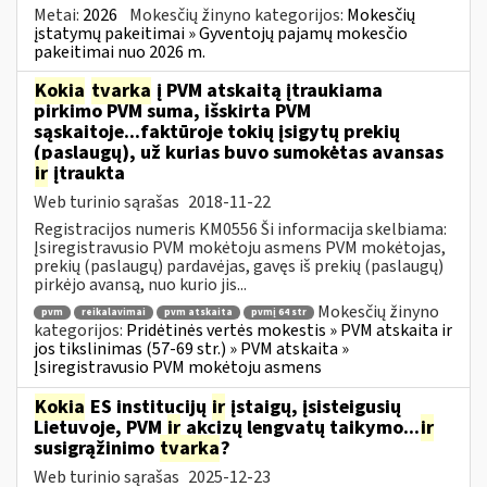
Metai:
2026
Mokesčių žinyno kategorijos:
Mokesčių
įstatymų pakeitimai » Gyventojų pajamų mokesčio
pakeitimai nuo 2026 m.
Kokia
tvarka
į PVM atskaitą įtraukiama
pirkimo PVM suma, išskirta PVM
sąskaitoje...faktūroje tokių įsigytų prekių
(paslaugų), už kurias buvo sumokėtas avansas
ir
įtraukta
Web turinio sąrašas
2018-11-22
Registracijos numeris KM0556 Ši informacija skelbiama:
Įsiregistravusio PVM mokėtoju asmens PVM mokėtojas,
prekių (paslaugų) pardavėjas, gavęs iš prekių (paslaugų)
pirkėjo avansą, nuo kurio jis...
Mokesčių žinyno
pvm
reikalavimai
pvm atskaita
pvmį 64 str
kategorijos:
Pridėtinės vertės mokestis » PVM atskaita ir
jos tikslinimas (57-69 str.) » PVM atskaita »
Įsiregistravusio PVM mokėtoju asmens
Kokia
ES institucijų
ir
įstaigų, įsisteigusių
Lietuvoje, PVM
ir
akcizų lengvatų taikymo...
ir
susigrąžinimo
tvarka
?
Web turinio sąrašas
2025-12-23