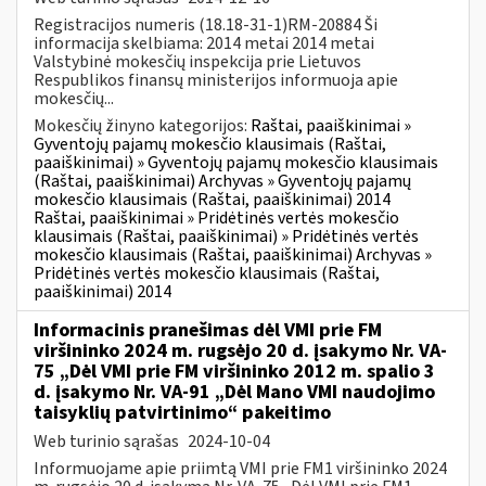
Registracijos numeris (18.18-31-1)RM-20884 Ši
informacija skelbiama: 2014 metai 2014 metai
Valstybinė mokesčių inspekcija prie Lietuvos
Respublikos finansų ministerijos informuoja apie
mokesčių...
Mokesčių žinyno kategorijos:
Raštai, paaiškinimai »
Gyventojų pajamų mokesčio klausimais (Raštai,
paaiškinimai) » Gyventojų pajamų mokesčio klausimais
(Raštai, paaiškinimai) Archyvas » Gyventojų pajamų
mokesčio klausimais (Raštai, paaiškinimai) 2014
Raštai, paaiškinimai » Pridėtinės vertės mokesčio
klausimais (Raštai, paaiškinimai) » Pridėtinės vertės
mokesčio klausimais (Raštai, paaiškinimai) Archyvas »
Pridėtinės vertės mokesčio klausimais (Raštai,
paaiškinimai) 2014
Informacinis pranešimas dėl VMI prie FM
viršininko 2024 m. rugsėjo 20 d. įsakymo Nr. VA-
75 „Dėl VMI prie FM viršininko 2012 m. spalio 3
d. įsakymo Nr. VA-91 „Dėl Mano VMI naudojimo
taisyklių patvirtinimo“ pakeitimo
Web turinio sąrašas
2024-10-04
Informuojame apie priimtą VMI prie FM1 viršininko 2024