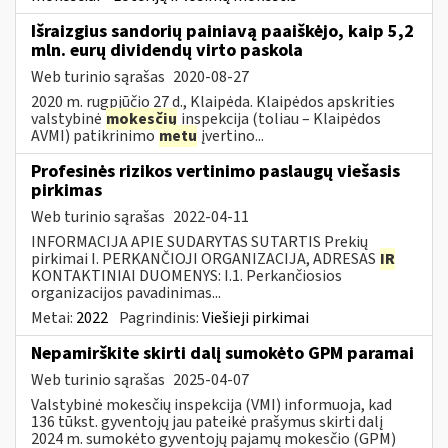
Išraizgius sandorių painiavą paaiškėjo, kaip 5,2
mln. eurų dividendų virto paskola
Web turinio sąrašas
2020-08-27
2020 m. rugpjūčio 27 d., Klaipėda. Klaipėdos apskrities
valstybinė
mokesčių
inspekcija (toliau – Klaipėdos
AVMI) patikrinimo
metu
įvertino...
Profesinės rizikos vertinimo paslaugų viešasis
pirkimas
Web turinio sąrašas
2022-04-11
INFORMACIJA APIE SUDARYTAS SUTARTIS Prekių
pirkimai I. PERKANČIOJI ORGANIZACIJA, ADRESAS
IR
KONTAKTINIAI DUOMENYS: I.1. Perkančiosios
organizacijos pavadinimas...
Metai:
2022
Pagrindinis:
Viešieji pirkimai
Nepamirškite skirti dalį sumokėto GPM paramai
Web turinio sąrašas
2025-04-07
Valstybinė mokesčių inspekcija (VMI) informuoja, kad
136 tūkst. gyventojų jau pateikė prašymus skirti dalį
2024 m. sumokėto gyventojų pajamų mokesčio (GPM)