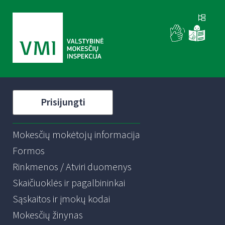
Prisijungti
Mokesčių mokėtojų informacija
Formos
Rinkmenos / Atviri duomenys
Skaičiuoklės ir pagalbininkai
Sąskaitos ir įmokų kodai
Mokesčių žinynas