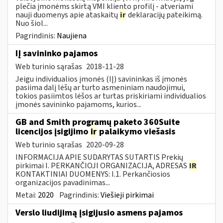
plečia įmonėms skirtą VMI kliento profilį - atveriami
nauji duomenys apie ataskaitų
ir
deklaracijų pateikimą.
Nuo šiol...
Pagrindinis:
Naujiena
IĮ savininko pajamos
Web turinio sąrašas
2018-11-28
Jeigu individualios įmonės (IĮ) savininkas iš įmonės
pasiima dalį lėšų ar turto asmeniniam naudojimui,
tokios pasiimtos lėšos ar turtas priskiriami individualios
įmonės savininko pajamoms, kurios...
GB and Smith programų paketo 360Suite
licencijos įsigijimo
ir
palaikymo viešasis
Web turinio sąrašas
2020-09-28
INFORMACIJA APIE SUDARYTAS SUTARTIS Prekių
pirkimai I. PERKANČIOJI ORGANIZACIJA, ADRESAS
IR
KONTAKTINIAI DUOMENYS: I.1. Perkančiosios
organizacijos pavadinimas...
Metai:
2020
Pagrindinis:
Viešieji pirkimai
Verslo liudijimą įsigijusio asmens pajamos