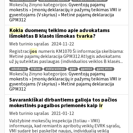
Mokesčių žinyno kategorijos:
Gyventojų pajamų
mokestis » Įmonių deklaracijų ir pažymų teikimas VMI ir
gyventojams (V skyrius) » Metinė pajamų deklaracija
GPM312
Kokia
duomenų teikimo apie advokatams
išmokėtas B klasės išmokas
tvarka
?
Web turinio sąrašas
2024-11-22
Registraci
jos
numeris KM1070 Ši informacija skelbiama:
Metinė pajamų deklaracija GPM312 Atlygis advokatams
už jų suteiktas paslaugas (individualios veiklos B klasės...
advokatas
b klasė
deklaravimas
gpm
gpm312
gpmį 24 str
Mokesčių žinyno kategorijos:
Gyventojų pajamų
mokestis » Įmonių deklaracijų ir pažymų teikimas VMI ir
gyventojams (V skyrius) » Metinė pajamų deklaracija
GPM312
Savarankiškai dirbantiems galioja tos pačios
mokestinės pagalbos priemonės kaip
ir
Web turinio sąrašas
2021-01-12
Valstybinė mokesčių inspekcija (toliau – VMI)
informuoja, kad remiantis apribotų veiklų EVRK sąrašu,
VMI sudarė bei paskelbė naujus, individualią veiklą