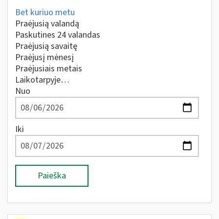
Bet kuriuo metu
Praėjusią valandą
Paskutines 24 valandas
Praėjusią savaitę
Praėjusį mėnesį
Praėjusiais metais
Laikotarpyje…
Nuo
Iki
Paieška