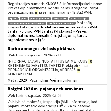
Registracijos numeris KM0355 Ši informacija skelbiama:
Prekės diplomatinėms, konsulinėms įstaigoms, tarpt.
organizacijoms
ir
jų šeimos nariams (47 str.) PVM...
0 proc.
pvm
pvm grąžinimas
pvmį 47 str.
es institucijos
Mokesčių
europos sąjungos institucijos
grąžinimo procedūra.
žinyno kategorijos:
Pridėtinės vertės mokestis » PVM
tarifai » 0 proc. PVM tarifas (VI skyrius) » Prekės
diplomatinėms, konsulinėms įstaigoms, tarpt.
organizacijoms ir jų še
Darbo aprangos viešasis pirkimas
Web turinio sąrašas
2020-06-11
INFORMACIJA APIE NUSTATYTUS LAIMĖTOJUS
IR
KETINIMĄ SUDARYTI SUTARTIS Prekių pirkimai I.
PERKANČIOJI ORGANIZACIJA, ADRESAS
IR
KONTAKTINIAI...
Metai:
2020
Pagrindinis:
Viešieji pirkimai
Baigėsi 2024 m. pajamų deklaravimas
Web turinio sąrašas
2025-05-05
Valstybinė mokesčių inspekcija (VMI) informuoja, kad
pajamų mokesčio deklaracijas už 2024 m. pateikė
daugiau nei 1,5 mln. gyventojų. Kaip ir kasmeti dalis