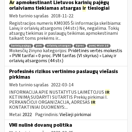
Ar
apmokestinant Lietuvos karinių pajėgų
orlaiviams tiekiamas atsargas
ir
tiesiogiai
Web turinio sąrašas
2018-11-22
Registracijos numeris KM0305 Ši informacija skelbiama:
Laivų ir orlaivių atsargoms (44 str.) Ne, negalima. Tokių
atsargų tiekimas ir paslaugų teikimas apmokestinami
taikant toms prekėms ir...
karinių pajėgų
pvm
orlaivių atsargos
0 proc
pvmį 44 str 2 d
Mokesčių žinyno kategorijos:
Pridėtinės vertės mokestis
» PVM tarifai » 0 proc. PVM tarifas (VI skyrius) » Laivų ir
orlaivių atsargoms (44 str.)
Profesinės rizikos vertinimo paslaugų viešasis
pirkimas
Web turinio sąrašas
2022-03-14
INFORMACIJA APIE NUSTATYTUS LAIMĖTOJUS
IR
KETINIMĄ SUDARYTI SUTARTIS Prekių pirkimai I.
PERKANČIOJI ORGANIZACIJA, ADRESAS
IR
KONTAKTINIAI DUOMENYS:...
Metai:
2022
Pagrindinis:
Viešieji pirkimai
VMI nulinė dovanų politika