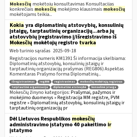
Mokesčių
mokėtojų konsultavimas Konsultacijas
konkrečiais
mokesčių
mokėjimo klausimais
mokesčių
mokėtojams teikia...
Kokia
yra diplomatinių atstovybių, konsulinių
įstaigų, tarptautinių organizacijų...arba jų
atstovybių įregistravimo į/išregistravimo iš
Mokesčių
mokėtojų registro
tvarka
Web turinio sąrašas
2025-09-18
Registracijos numeris KM1391 Ši informacija skelbiama:
Diplomatinių atstovybių, konsulinių įstaigų ir
tarptautinių organizacijų prašymas (REG806) Aspektas
Komentaras Prašymo forma Diplomatinių...
išregistravimas
reg806
registravimas
mokesčių mokėtojų registras
tarptautinė organizacija
diplomatinė atstovybė
konsulinė įstaiga
Mokesčių žinyno kategorijos:
Prašymai, pažymos ir
mokėjimo duomenys » Registracija MM registre, PVM
registre » Diplomatinių atstovybių, konsulinių įstaigų ir
tarptautinių organizacijų pr
Dėl Lietuvos Respublikos
mokesčių
administravimo įstatymo 40 pakeitimo
ir
įstatymo