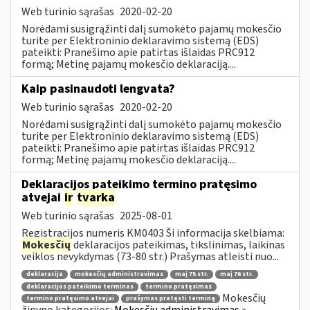
Web turinio sąrašas
2020-02-20
Norėdami susigrąžinti dalį sumokėto pajamų mokesčio
turite per Elektroninio deklaravimo sistemą (EDS)
pateikti: Pranešimo apie patirtas išlaidas PRC912
formą; Metinę pajamų mokesčio deklaraciją....
Kaip pasinaudoti lengvata?
Web turinio sąrašas
2020-02-20
Norėdami susigrąžinti dalį sumokėto pajamų mokesčio
turite per Elektroninio deklaravimo sistemą (EDS)
pateikti: Pranešimo apie patirtas išlaidas PRC912
formą; Metinę pajamų mokesčio deklaraciją....
Deklaracijos pateikimo termino pratęsimo
atvejai
ir
tvarka
Web turinio sąrašas
2025-08-01
Registracijos numeris KM0403 Ši informacija skelbiama:
Mokesčių
deklaracijos pateikimas, tikslinimas, laikinas
veiklos nevykdymas (73-80 str.) Prašymas atleisti nuo...
deklaracija
mokesčių administravimas
maį 75 str.
maį 76 str.
deklaracijos pateikimo terminas
termino pratęsimas
Mokesčių
termino pratęsimo atvejai
prašymas pratęsti terminą