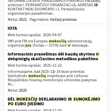
INFORMACIJA APIE PRADEDAMUS PIRKIMUS Paslaugų
pirkimai I. PERKANČIOJI ORGANIZACIJA, ADRESAS
IR
KONTAKTINIAI DUOMENYS: I.1. Perkančiosios
organizacijos pavadinimas...
Metai:
2022
Pagrindinis:
Viešieji pirkimai
IOTA
Web turinio sąrašas
2020-04-07
VMI prie FM yra Europos
mokesčių
administracijų
organizaci
jos
(toliau — IOTA) narė
ir
dalyvauja...
Informacinis pranešimas dėl baudų skyrimo
ir
delspinigių skaičiavimo metodikos pakeitimo
Web turinio sąrašas
2025-12-22
Informuojame, kad 2025-1
2
-16 buvo priimtas
Valstybinės
mokesčių
inspekcijos prie Lietuvos
Respublikos finansų ministerijos viršininko įsakymas
Nr....
Metai:
2025
DĖL
MOKESČIŲ
DEKLARAVIMO
IR
SUMOKĖJIMO
PO
EURO ĮVEDIMO
Web turinio sąrašas
2014-12-16