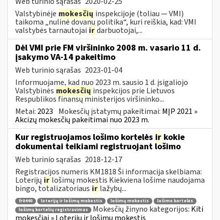
Web turinio sąrašas
2020-02-25
Valstybinėje
mokesčių
inspekcijoje (toliau — VMI)
taikoma „nulinė dovanų politika“, kuri reiškia, kad: VMI
valstybės tarnautojai
ir
darbuotojai,...
Dėl VMI prie FM viršininko 2008 m. vasario 11 d.
įsakymo VA-14 pakeitimo
Web turinio sąrašas
2023-01-04
Informuojame, kad nuo 2023 m. sausio 1 d. įsigaliojo
Valstybinės
mokesčių
inspekcijos prie Lietuvos
Respublikos finansų ministerijos viršininko...
Metai:
2023
Mokesčių įstatymų pakeitimai:
MĮP 2021 »
Akcizų mokesčių pakeitimai nuo 2023 m.
Kur registruojamos lošimo kortelės
ir
kokie
dokumentai teikiami registruojant lošimo
Web turinio sąrašas
2018-12-17
Registracijos numeris KM1818 Ši informacija skelbiama:
Loterijų
ir
lošimų mokestis Kiekviena lošime naudojama
bingo, totalizatoriaus
ir
lažybų...
fr0440
loterijų ir lošimų mokestis
lošimų mokestis
lošimo kortelės
Mokesčių žinyno kategorijos:
Kiti
lošimų kortelių registravimas
mokesčiai » Loterijų ir lošimų mokestis