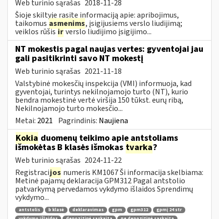
Web turinio sąrašas
2018-11-28
Šioje skiltyje rasite informaciją apie: apribojimus,
taikomus
asmenims
, įsigijusiems verslo liudijimą;
veiklos rūšis
ir
verslo liudijimo įsigijimo...
NT mokestis pagal naujas vertes: gyventojai jau
gali pasitikrinti savo NT mokestį
Web turinio sąrašas
2021-11-18
Valstybinė mokesčių inspekcija (VMI) informuoja, kad
gyventojai, turintys nekilnojamojo turto (NT), kurio
bendra mokestinė vertė viršija 150 tūkst. eurų ribą,
Nekilnojamojo turto mokesčio...
Metai:
2021
Pagrindinis:
Naujiena
Kokia
duomenų teikimo apie antstoliams
išmokėtas B klasės išmokas
tvarka
?
Web turinio sąrašas
2024-11-22
Registraci
jos
numeris KM1067 Ši informacija skelbiama:
Metinė pajamų deklaracija GPM312 Pagal antstolio
patvarkymą pervedamos vykdymo išlaidos Sprendimų
vykdymo...
antstolis
b klasė
deklaravimas
gpm
gpm312
gpmį 24 str
vykdymo išlaidos
depozitinė sąskaita
ne depozitinė sąskaita