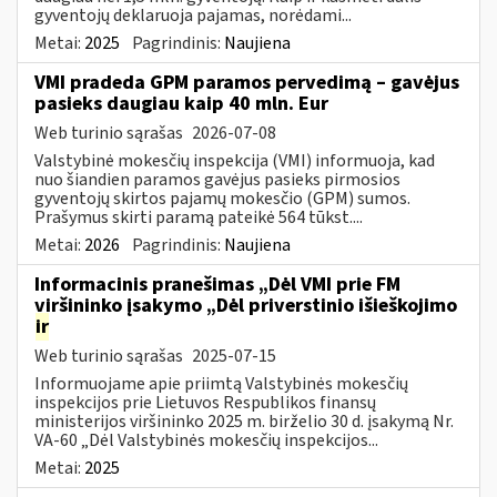
gyventojų deklaruoja pajamas, norėdami...
Metai:
2025
Pagrindinis:
Naujiena
VMI pradeda GPM paramos pervedimą – gavėjus
pasieks daugiau kaip 40 mln. Eur
Web turinio sąrašas
2026-07-08
Valstybinė mokesčių inspekcija (VMI) informuoja, kad
nuo šiandien paramos gavėjus pasieks pirmosios
gyventojų skirtos pajamų mokesčio (GPM) sumos.
Prašymus skirti paramą pateikė 564 tūkst....
Metai:
2026
Pagrindinis:
Naujiena
Informacinis pranešimas „Dėl VMI prie FM
viršininko įsakymo „Dėl priverstinio išieškojimo
ir
Web turinio sąrašas
2025-07-15
Informuojame apie priimtą Valstybinės mokesčių
inspekcijos prie Lietuvos Respublikos finansų
ministerijos viršininko 2025 m. birželio 30 d. įsakymą Nr.
VA-60 „Dėl Valstybinės mokesčių inspekcijos...
Metai:
2025