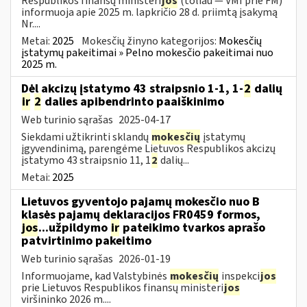
Respublikos finansų ministeri
jos
(toliau — VMI prie FM)
informuoja apie 2025 m. lapkričio 28 d. priimtą įsakymą
Nr....
Metai:
2025
Mokesčių žinyno kategorijos:
Mokesčių
įstatymų pakeitimai » Pelno mokesčio pakeitimai nuo
2025 m.
Dėl akcizų įstatymo 43 straipsnio 1-1, 1-
2
dalių
ir
2
dalies apibendrinto paaiškinimo
Web turinio sąrašas
2025-04-17
Siekdami užtikrinti sklandų
mokesčių
įstatymų
įgyvendinimą, parengėme Lietuvos Respublikos akcizų
įstatymo 43 straipsnio 11, 1
2
dalių...
Metai:
2025
Lietuvos gyventojo pajamų mokesčio nuo B
klasės pajamų deklaracijos FR0459 formos,
jos
...užpildymo
ir
pateikimo tvarkos aprašo
patvirtinimo pakeitimo
Web turinio sąrašas
2026-01-19
Informuojame, kad Valstybinės
mokesčių
inspekci
jos
prie Lietuvos Respublikos finansų ministeri
jos
viršininko 2026 m....