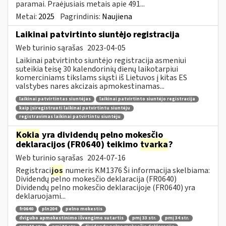
paramai. Praėjusiais metais apie 491...
Metai:
2025
Pagrindinis:
Naujiena
Laikinai patvirtinto siuntėjo registracija
Web turinio sąrašas
2023-04-05
Laikinai patvirtinto siuntėjo registracija asmeniui
suteikia teisę 30 kalendorinių dienų laikotarpiui
komerciniams tikslams siųsti iš Lietuvos į kitas ES
valstybes nares akcizais apmokestinamas...
laikinai patvirtintas siuntėjas
laikinai patvirtinto siuntėjo registracija
kaip įsiregistruoti laikinai patvirtintu siuntėju
registravimas laikinai patvirtintu siuntėju
Kokia
yra dividendų pelno mokesčio
deklaracijos (FR0640) teikimo
tvarka
?
Web turinio sąrašas
2024-07-16
Registraci
jos
numeris KM1376 Ši informacija skelbiama:
Dividendų pelno mokesčio deklaracija (FR0640)
Dividendų pelno mokesčio deklaracijoje (FR0640) yra
deklaruojami...
fr0640
pln204
pelno mokestis
dvigubo apmokestinimo išvengimo sutartis
pmį 33 str.
pmį 34 str.