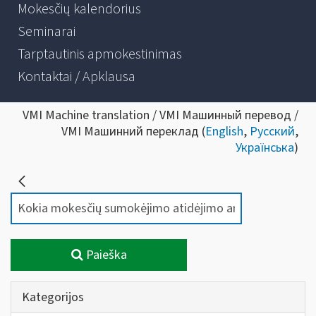
Mokesčių kalendorius
Seminarai
Tarptautinis apmokestinimas
Kontaktai / Apklausa
VMI Machine translation / VMI Машинный перевод /
VMI Машинний переклад (
English
,
Русский
,
Українська
)
Paieška
Kategorijos