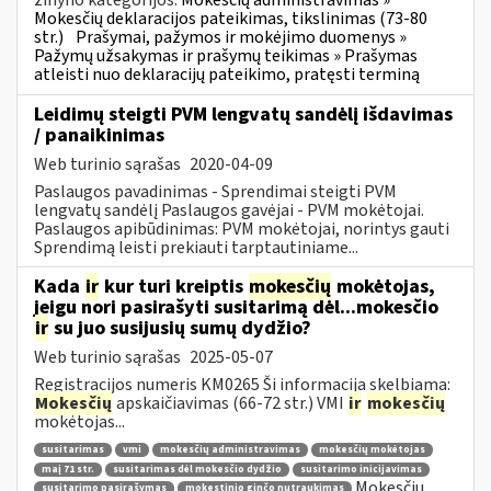
žinyno kategorijos:
Mokesčių administravimas »
Mokesčių deklaracijos pateikimas, tikslinimas (73-80
str.)
Prašymai, pažymos ir mokėjimo duomenys »
Pažymų užsakymas ir prašymų teikimas » Prašymas
atleisti nuo deklaracijų pateikimo, pratęsti terminą
Leidimų steigti PVM lengvatų sandėlį išdavimas
/ panaikinimas
Web turinio sąrašas
2020-04-09
Paslaugos pavadinimas - Sprendimai steigti PVM
lengvatų sandėlį Paslaugos gavėjai - PVM mokėtojai.
Paslaugos apibūdinimas: PVM mokėtojai, norintys gauti
Sprendimą leisti prekiauti tarptautiniame...
Kada
ir
kur turi kreiptis
mokesčių
mokėtojas,
jeigu nori pasirašyti susitarimą dėl...mokesčio
ir
su juo susijusių sumų dydžio?
Web turinio sąrašas
2025-05-07
Registracijos numeris KM0265 Ši informacija skelbiama:
Mokesčių
apskaičiavimas (66-72 str.) VMI
ir
mokesčių
mokėtojas...
susitarimas
vmi
mokesčių administravimas
mokesčių mokėtojas
maį 71 str.
susitarimas dėl mokesčio dydžio
susitarimo inicijavimas
Mokesčių
susitarimo pasirašymas
mokestinio ginčo nutraukimas