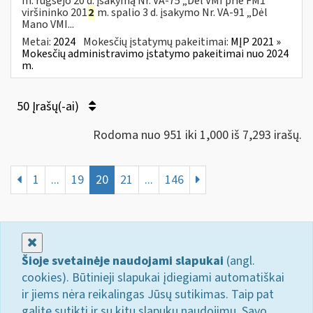
m. rugsėjo 20 d. įsakymą Nr. VA-75 „Dėl VMI prie FM1
viršininko 201
2
m. spalio 3 d. įsakymo Nr. VA-91 „Dėl
Mano VMI...
Metai:
2024
Mokesčių įstatymų pakeitimai:
MĮP 2021 »
Mokesčių administravimo įstatymo pakeitimai nuo 2024
m.
50 Įrašų(-ai)
Rodoma nuo 951 iki 1,000 iš 7,293 irašų.
1
...
19
20
21
...
146
Uždaryti
Šioje svetainėje naudojami slapukai
(angl.
cookies). Būtinieji slapukai įdiegiami automatiškai
ir jiems nėra reikalingas Jūsų sutikimas. Taip pat
galite sutikti ir su kitų slapukų naudojimu. Savo