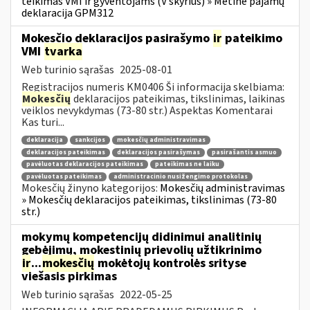
teikimas VMI ir gyventojams (V skyrius) » Metinė pajamų
deklaracija GPM312
Mokesčio deklaracijos pasirašymo
ir
pateikimo
VMI
tvarka
Web turinio sąrašas
2025-08-01
Registracijos numeris KM0406 Ši informacija skelbiama:
Mokesčių
deklaracijos pateikimas, tikslinimas, laikinas
veiklos nevykdymas (73-80 str.) Aspektas Komentarai
Kas turi...
deklaracija
sankcijos
mokesčių administravimas
deklaracijos pateikimas
deklaracijos pasirašymas
pasirašantis asmuo
pavėluotas deklaracijos pateikimas
pateikimas ne laiku
pavėluotas pateikimas
administracinio nusižengimo protokolas
Mokesčių žinyno kategorijos:
Mokesčių administravimas
» Mokesčių deklaracijos pateikimas, tikslinimas (73-80
str.)
mokymų kompetencijų didinimui analitinių
gebėjimų, mokestinių prievolių užtikrinimo
ir
...
mokesčių
mokėtojų kontrolės srityse
viešasis pirkimas
Web turinio sąrašas
2022-05-25