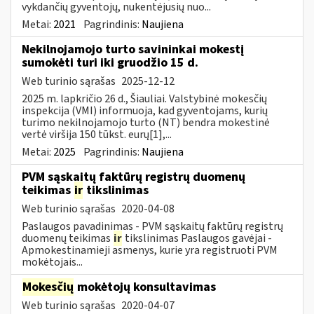
vykdančių gyventojų, nukentėjusių nuo...
Metai:
2021
Pagrindinis:
Naujiena
Nekilnojamojo turto savininkai mokestį
sumokėti turi iki gruodžio 15 d.
Web turinio sąrašas
2025-12-12
2025 m. lapkričio 26 d., Šiauliai. Valstybinė mokesčių
inspekcija (VMI) informuoja, kad gyventojams, kurių
turimo nekilnojamojo turto (NT) bendra mokestinė
vertė viršija 150 tūkst. eurų[1],...
Metai:
2025
Pagrindinis:
Naujiena
PVM sąskaitų faktūrų registrų duomenų
teikimas
ir
tikslinimas
Web turinio sąrašas
2020-04-08
Paslaugos pavadinimas - PVM sąskaitų faktūrų registrų
duomenų teikimas
ir
tikslinimas Paslaugos gavėjai -
Apmokestinamieji asmenys, kurie yra registruoti PVM
mokėtojais...
Mokesčių
mokėtojų konsultavimas
Web turinio sąrašas
2020-04-07