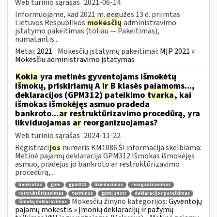
Web turinio sąrašas
2021-06-14
Informuojame, kad 2021 m. gegužės 13 d. priimtas
Lietuvos Respublikos
mokesčių
administravimo
įstatymo pakeitimas (toliau — Pakeitimas),
numatantis...
Metai:
2021
Mokesčių įstatymų pakeitimai:
MĮP 2021 »
Mokesčiu administravimo įstatymas
Kokia
yra metinės gyventojams išmokėtų
išmokų, priskiriamų A
ir
B klasės pajamoms...,
deklaracijos (GPM312) pateikimo
tvarka
, kai
išmokas išmokėjęs asmuo pradeda
bankroto...
ar
restruktūrizavimo procedūrą, yra
likviduojamas
ar
reorganizuojamas?
Web turinio sąrašas
2024-11-22
Registraci
jos
numeris KM1086 Ši informacija skelbiama:
Metinė pajamų deklaracija GPM312 Išmokas išmokėjęs
asmuo, pradėjus jo bankroto ar restruktūrizavimo
procedūrą,...
bankrotas
gpm
gpm312
likvidavimas
reorganizavimas
restruktūrizavimas
terminas
gpmį 24 str
deklaracijos pateikimas
Mokesčių žinyno kategorijos:
Gyventojų
išmokų deklaravimas
pajamų mokestis » Įmonių deklaracijų ir pažymų