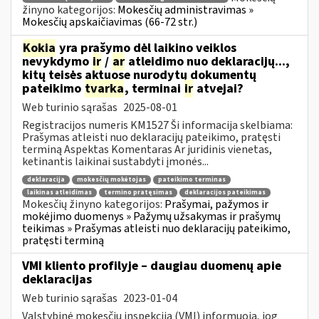
žinyno kategorijos:
Mokesčių administravimas »
Mokesčių apskaičiavimas (66-72 str.)
Kokia
yra prašymo dėl laikino veiklos
nevykdymo
ir
/
ar
atleidimo nuo deklaracijų...,
kitų teisės aktuose nurodytų dokumentų
pateikimo
tvarka
, terminai
ir
atvejai?
Web turinio sąrašas
2025-08-01
Registracijos numeris KM1527 Ši informacija skelbiama:
Prašymas atleisti nuo deklaracijų pateikimo, pratęsti
terminą Aspektas Komentaras Ar juridinis vienetas,
ketinantis laikinai sustabdyti įmonės...
deklaracija
mokesčių mokėtojas
pateikimo terminas
laikinas atleidimas
termino pratęsimas
deklaracijos pateikimas
Mokesčių žinyno kategorijos:
Prašymai, pažymos ir
mokėjimo duomenys » Pažymų užsakymas ir prašymų
teikimas » Prašymas atleisti nuo deklaracijų pateikimo,
pratęsti terminą
VMI kliento profilyje – daugiau duomenų apie
deklaracijas
Web turinio sąrašas
2023-01-04
Valstybinė mokesčių inspekcija (VMI) informuoja, jog