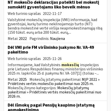
NT mokesčio deklaracijas pateikti bei mokestį
sumokėti gyventojams liko beveik mėnuo
Web turinio sąrašas
2022-11-17
Valstybinė mokesčių inspekcija (VMI) informuoja, kad
gyventojai, kurių turimo nekilnojamojo turto (NT)
bendra mokestinė vertė viršija neapmokestinamąją ribą
(150 tūkst. eurų arba 200 tūkst. eurų,...
Metai:
2022
Pagrindinis:
Naujiena
Dėl VMI prie FM viršininko įsakymo Nr. VA-49
pakeitimo
Web turinio sąrašas
2025-11-26
Informuojame, kad Valstybinės
mokesčių
inspekcijos
prie Lietuvos Respublikos finansų ministerijos viršininko
2025 m. lapkričio 25 d. įsakymu Nr. VA-107[1] (toliau –...
Metai:
2025
Mokesčių įstatymų pakeitimai:
MĮP 2021 »
Pridėtinės vertės mokesčio pakeitimai nuo 2025 m.
Mokesčių žinyno kategorijos:
Mokesčių įstatymų
pakeitimai » Pridėtinės vertės mokesčių pakeitimai nuo
2026 m.
Dėl išmokų pagal Pensijų kaupimo įstatymą
apmokestinimo