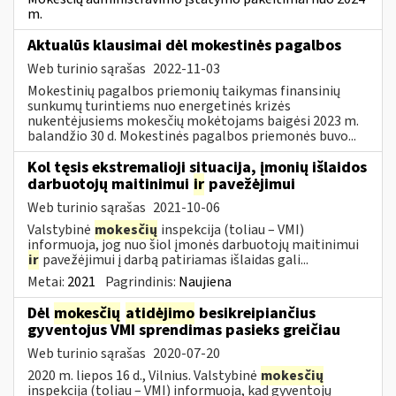
m.
Aktualūs klausimai dėl mokestinės pagalbos
Web turinio sąrašas
2022-11-03
Mokestinių pagalbos priemonių taikymas finansinių
sunkumų turintiems nuo energetinės krizės
nukentėjusiems mokesčių mokėtojams baigėsi 2023 m.
balandžio 30 d. Mokestinės pagalbos priemonės buvo...
Kol tęsis ekstremalioji situacija, įmonių išlaidos
darbuotojų maitinimui
ir
pavežėjimui
Web turinio sąrašas
2021-10-06
Valstybinė
mokesčių
inspekcija (toliau – VMI)
informuoja, jog nuo šiol įmonės darbuotojų maitinimui
ir
pavežėjimui į darbą patiriamas išlaidas gali...
Metai:
2021
Pagrindinis:
Naujiena
Dėl
mokesčių
atidėjimo
besikreipiančius
gyventojus VMI sprendimas pasieks greičiau
Web turinio sąrašas
2020-07-20
2020 m. liepos 16 d., Vilnius. Valstybinė
mokesčių
inspekcija (toliau – VMI) informuoja, kad gyventojų