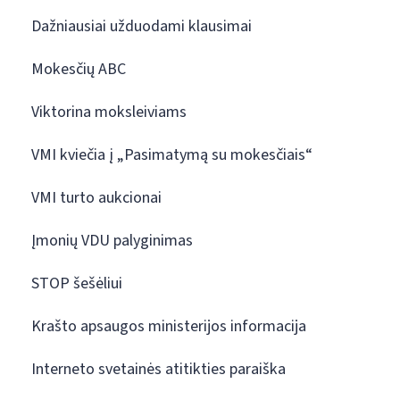
Dažniausiai užduodami klausimai
Mokesčių ABC
Viktorina moksleiviams
VMI kviečia į „Pasimatymą su mokesčiais“
VMI turto aukcionai
Įmonių VDU palyginimas
STOP šešėliui
Krašto apsaugos ministerijos informacija
Interneto svetainės atitikties paraiška