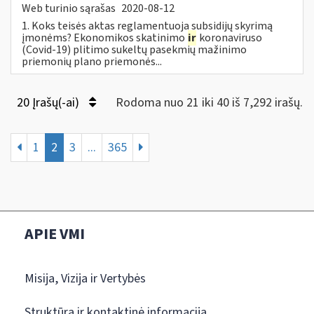
Web turinio sąrašas
2020-08-12
1. Koks teisės aktas reglamentuoja subsidijų skyrimą
įmonėms? Ekonomikos skatinimo
ir
koronaviruso
(Covid-19) plitimo sukeltų pasekmių mažinimo
priemonių plano priemonės...
20 Įrašų(-ai)
Rodoma nuo 21 iki 40 iš 7,292 irašų.
1
2
3
...
365
APIE VMI
Misija, Vizija ir Vertybės
Struktūra ir kontaktinė informacija