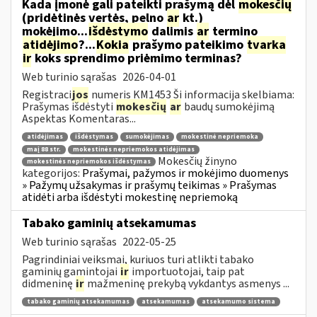
Kada įmonė gali pateikti prašymą dėl
mokesčių
(pridėtinės vertės, pelno
ar
kt.)
mokėjimo...
išdėstymo
dalimis
ar
termino
atidėjimo
?...
Kokia
prašymo pateikimo
tvarka
ir
koks sprendimo priėmimo terminas?
Web turinio sąrašas
2026-04-01
Registraci
jos
numeris KM1453 Ši informacija skelbiama:
Prašymas išdėstyti
mokesčių
ar
baudų sumokėjimą
Aspektas Komentaras...
atidėjimas
išdėstymas
sumokėjimas
mokestinė nepriemoka
maį 88 str.
mokestinės nepriemokos atidėjimas
Mokesčių žinyno
mokestinės nepriemokos išdėstymas
kategorijos:
Prašymai, pažymos ir mokėjimo duomenys
» Pažymų užsakymas ir prašymų teikimas » Prašymas
atidėti arba išdėstyti mokestinę nepriemoką
Tabako gaminių atsekamumas
Web turinio sąrašas
2022-05-25
Pagrindiniai veiksmai, kuriuos turi atlikti tabako
gaminių gamintojai
ir
importuotojai, taip pat
didmeninę
ir
mažmeninę prekybą vykdantys asmenys ...
tabako gaminių atsekamumas
atsekamumas
atsekamumo sistema