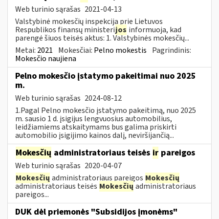
Web turinio sąrašas
2021-04-13
Valstybinė mokesčių inspekcija prie Lietuvos
Respublikos finansų ministeri
jos
informuoja, kad
parengė šiuos teisės aktus: 1. Valstybinės mokesčių...
Metai:
2021
Mokesčiai:
Pelno mokestis
Pagrindinis:
Mokesčio naujiena
Pelno mokesčio įstatymo pakeitimai nuo 2025
m.
Web turinio sąrašas
2024-08-12
1.Pagal Pelno mokesčio įstatymo pakeitimą, nuo 2025
m. sausio 1 d. įsigijus lengvuosius automobilius,
leidžiamiems atskaitymams bus galima priskirti
automobilio įsigijimo kainos dalį, neviršijančią...
Mokesčių
administratoriaus teisės
ir
pareigos
Web turinio sąrašas
2020-04-07
Mokesčių
administratoriaus pareigos
Mokesčių
administratoriaus teisės
Mokesčių
administratoriaus
pareigos...
DUK dėl priemonės "Subsidijos įmonėms"