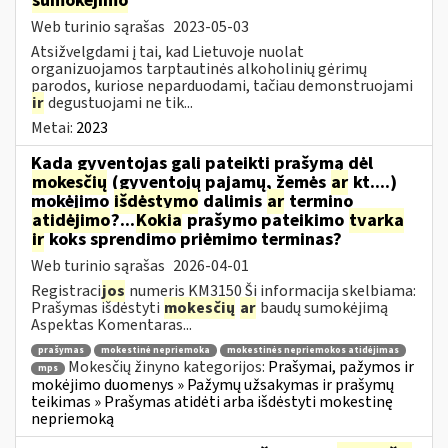
sumokėjimo
Web turinio sąrašas
2023-05-03
Atsižvelgdami į tai, kad Lietuvoje nuolat
organizuojamos tarptautinės alkoholinių gėrimų
parodos, kuriose neparduodami, tačiau demonstruojami
ir
degustuojami ne tik...
Metai:
2023
Kada gyventojas gali pateikti prašymą dėl
mokesčių
(gyventojų pajamų, žemės
ar
kt....)
mokėjimo
išdėstymo
dalimis
ar
termino
atidėjimo
?...
Kokia
prašymo pateikimo
tvarka
ir
koks sprendimo priėmimo terminas?
Web turinio sąrašas
2026-04-01
Registraci
jos
numeris KM3150 Ši informacija skelbiama:
Prašymas išdėstyti
mokesčių
ar
baudų sumokėjimą
Aspektas Komentaras...
prašymas
mokestinė nepriemoka
mokestinės nepriemokos atidėjimas
Mokesčių žinyno kategorijos:
Prašymai, pažymos ir
mps
mokėjimo duomenys » Pažymų užsakymas ir prašymų
teikimas » Prašymas atidėti arba išdėstyti mokestinę
nepriemoką