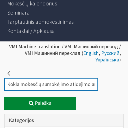
Mokesčių kalendorius
Seminarai
Tarptautinis apmokestinimas
Kontaktai / Apklausa
VMI Machine translation / VMI Машинный перевод /
VMI Машинний переклад (
English
,
Русский
,
Українська
)
Paieška
Kategorijos