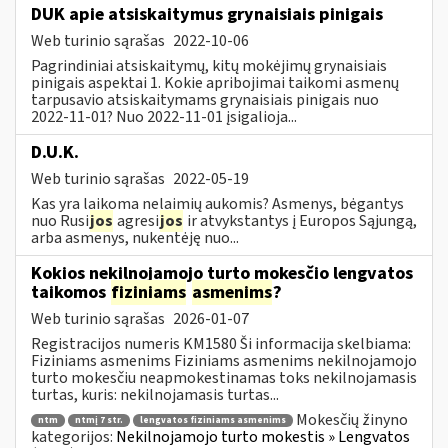
DUK apie atsiskaitymus grynaisiais pinigais
Web turinio sąrašas
2022-10-06
Pagrindiniai atsiskaitymų, kitų mokėjimų grynaisiais
pinigais aspektai 1. Kokie apribojimai taikomi asmenų
tarpusavio atsiskaitymams grynaisiais pinigais nuo
2022-11-01? Nuo 2022-11-01 įsigalioja...
D.U.K.
Web turinio sąrašas
2022-05-19
Kas yra laikoma nelaimių aukomis? Asmenys, bėgantys
nuo Rusi
jos
agresi
jos
ir atvykstantys į Europos Sąjungą,
arba asmenys, nukentėję nuo...
Kokios nekilnojamojo turto mokesčio lengvatos
taikomos
fiziniams
asmenims
?
Web turinio sąrašas
2026-01-07
Registracijos numeris KM1580 Ši informacija skelbiama:
Fiziniams asmenims Fiziniams asmenims nekilnojamojo
turto mokesčiu neapmokestinamas toks nekilnojamasis
turtas, kuris: nekilnojamasis turtas...
Mokesčių žinyno
ntm
ntmį 7 str.
lengvatos fiziniams asmenims
kategorijos:
Nekilnojamojo turto mokestis » Lengvatos