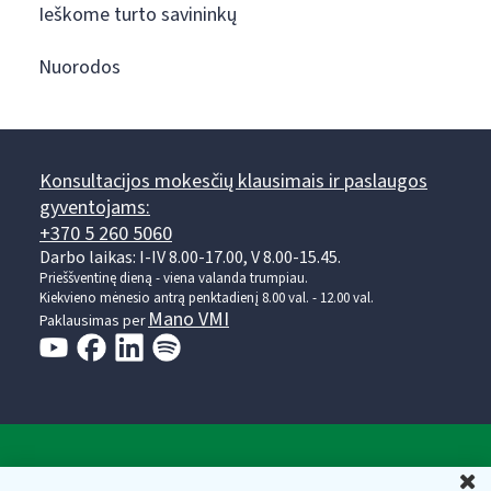
Ieškome turto savininkų
Nuorodos
Konsultacijos mokesčių klausimais ir paslaugos
gyventojams:
+370 5 260 5060
Darbo laikas: I-IV 8.00-17.00, V 8.00-15.45.
Prieššventinę dieną - viena valanda trumpiau.
Kiekvieno mėnesio antrą penktadienį 8.00 val. - 12.00 val.
Mano VMI
Paklausimas per
Valstybinė mokesčių inspekcija prie Lietuvos
U