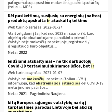
patogumui supaprastino mokestinių paskolų sutarčių
(toliau – MPS)...
Dėl pasikeitimų, susijusių su energinių (naftos)
produktų apskaita
ir
ataskaitų teikimu
Web turinio sąrašas
2022-01-27
Atsižvelgdami į tai, kad nuo 2022 m. sausio 7 d. kuro
objektų eksploatuotojams panaikinta prievolė
Valstybinėje mokesčių inspekcijoje įregistruoti /
išregistruoti kuro objektus,...
Metai:
2022
leidžiami atskaitymai – ne tik darbuotojų
Covid-19 testavimui skiriamos lėšos, bet
ir
Web turinio sąrašas
2021-01-07
Valstybinė
mokesčių
inspekcija (toliau – VMI)
informuoja, kad
ekstremalios
situacijos
dėl COVID-19
metu įmonės patirtos...
Metai:
2021
Pagrindinis:
Naujiena
kitų Europos sąjungos valstybių narių į
tarptautines parodas Lietuvoje bei akcizų