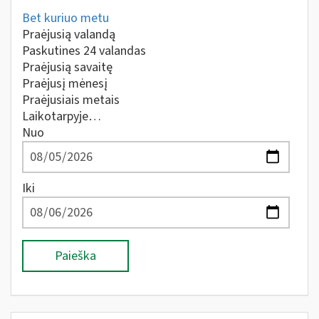
Bet kuriuo metu
Praėjusią valandą
Paskutines 24 valandas
Praėjusią savaitę
Praėjusį mėnesį
Praėjusiais metais
Laikotarpyje…
Nuo
Iki
Paieška