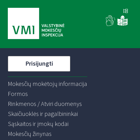
Prisijungti
Mokesčių mokėtojų informacija
Formos
Rinkmenos / Atviri duomenys
Skaičiuoklės ir pagalbininkai
Sąskaitos ir įmokų kodai
Mokesčių žinynas