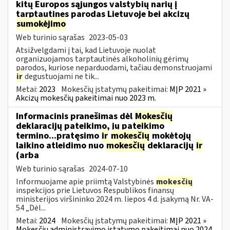
kitų Europos sąjungos valstybių narių į
tarptautines parodas Lietuvoje bei akcizų
sumokėjimo
Web turinio sąrašas
2023-05-03
Atsižvelgdami į tai, kad Lietuvoje nuolat
organizuojamos tarptautinės alkoholinių gėrimų
parodos, kuriose neparduodami, tačiau demonstruojami
ir
degustuojami ne tik...
Metai:
2023
Mokesčių įstatymų pakeitimai:
MĮP 2021 »
Akcizų mokesčių pakeitimai nuo 2023 m.
Informacinis pranešimas dėl
Mokesčių
deklaracijų pateikimo, jų pateikimo
termino...pratęsimo
ir
mokesčių
mokėtojų
laikino atleidimo nuo
mokesčių
deklaracijų
ir
(arba
Web turinio sąrašas
2024-07-10
Informuojame apie priimtą Valstybinės
mokesčių
inspekcijos prie Lietuvos Respublikos finansų
ministerijos viršininko 2024 m. liepos 4 d. įsakymą Nr. VA-
54 „Dėl...
Metai:
2024
Mokesčių įstatymų pakeitimai:
MĮP 2021 »
Mokesčių administravimo įstatymo pakeitimai nuo 2024