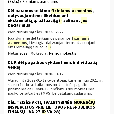
(7 str.) » Fiziniams asmenims
Dėl paramos teikimo
fiziniams
asmenims
,
dalyvaujantiems likviduojant
ekstremaliąją...situaciją
ir
šalinant
jos
padarinius
Web turinio sąrašas
2022-07-22
Paaiškiname dėl teikiamos paramos
fiziniams
asmenims
, tiesiogiai dalyvaujantiems likviduojant
ekstremaliąją situaciją
ir
...
Metai:
2022
Mokesčiai:
Pelno mokestis
DUK dėl pagalbos vykdantiems individualią
veiklą
Web turinio sąrašas
2020-08-12
Atnaujinta 2022-01-19 Gyventojai, kuriems nuo 2021 m.
sausio 1 d. buvo taikomos mokestinės pagalbos
priemonės dėl Covid-19, prašymus dėl mokestinės
paskolos sutarties (MPS) be palūkanų sudarymo...
DĖL TEISĖS AKTŲ (VALSTYBINĖS
MOKESČIŲ
INSPEKCIJOS PRIE LIETUVOS RESPUBLIKOS
FINANSŲ...VA-27
IR
VA-28)