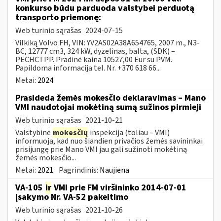
konkurso būdu parduoda valstybei perduotą
transporto priemonę:
Web turinio sąrašas
2024-07-15
Vilkiką Volvo FH, VIN: YV2AS02A38A654765, 2007 m., N3-
BC, 12777 cm3, 324 kW, dyzelinas, balta, (SDK) –
PECHCTPP. Pradinė kaina 10527,00 Eur su PVM.
Papildoma informacija tel. Nr. +370 618 66...
Metai:
2024
Prasideda žemės mokesčio deklaravimas – Mano
VMI naudotojai mokėtiną sumą sužinos pirmieji
Web turinio sąrašas
2021-10-21
Valstybinė
mokesčių
inspekcija (toliau – VMI)
informuoja, kad nuo šiandien privačios žemės savininkai
prisijungę prie Mano VMI jau gali sužinoti mokėtiną
žemės mokesčio...
Metai:
2021
Pagrindinis:
Naujiena
VA-105
ir
VMI prie FM viršininko 2014-07-01
įsakymo Nr. VA-52 pakeitimo
Web turinio sąrašas
2021-10-26