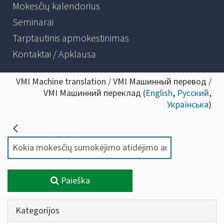
Mokesčių kalendorius
Seminarai
Tarptautinis apmokestinimas
Kontaktai / Apklausa
VMI Machine translation / VMI Машинный перевод /
VMI Машинний переклад (
English
,
Русский
,
Українська
)
Paieška
Kategorijos