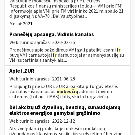
Valstybinė mokesčių inspekcija prie Lietuvos
Respublikos finansų ministerijos (toliau ― VMI prie FM)
informuoja apie VMI prie FM viršininko 2021 m. spalio 21
d. įsakymą Nr. VA-70 „Dėl Valstybinės...
Metai:
2021
Pranešėjų apsauga. Vidinis kanalas
Web turinio sąrašas
2020-02-25
Pranešimus apie pažeidimus VMI gali pateikti esami
ir
buvę VMI tarnautojai
ir
darbuotojai ar asmenys susiję su
VMI sutartiniais santykiais....
Apie i.ZUR
Web turinio sąrašas
2021-06-28
Prisijungti prie i.ZUR i. ZUR arba kitaip Turgavietės e.
žurnalas - išmaniosios
mokesčių
administravimo
sistemos (toliau - i.MAS) dalis, skirta turgaviečių...
Dėl akcizų už dyzeliną, benziną, sunaudojamą
elektros energijos gamybai grąžinimo
Web turinio sąrašas
2022-12-12
Atsižvelgdami į praktikoje mokesčių mokėtojų
užduodamus klausimus, susijusius su dyzelino / benzino