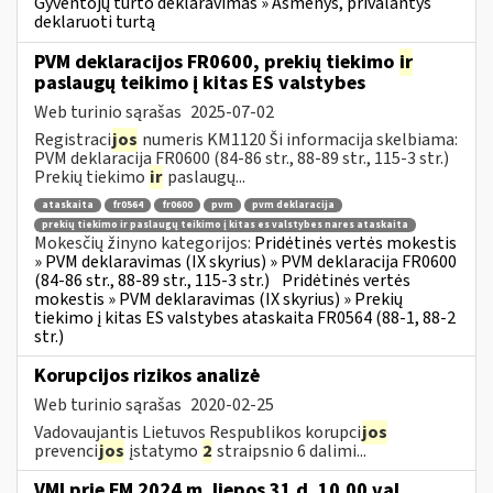
Gyventojų turto deklaravimas » Asmenys, privalantys
deklaruoti turtą
PVM deklaracijos FR0600, prekių tiekimo
ir
paslaugų teikimo į kitas ES valstybes
Web turinio sąrašas
2025-07-02
Registraci
jos
numeris KM1120 Ši informacija skelbiama:
PVM deklaracija FR0600 (84-86 str., 88-89 str., 115-3 str.)
Prekių tiekimo
ir
paslaugų...
ataskaita
fr0564
fr0600
pvm
pvm deklaracija
prekių tiekimo ir paslaugų teikimo į kitas es valstybes nares ataskaita
Mokesčių žinyno kategorijos:
Pridėtinės vertės mokestis
» PVM deklaravimas (IX skyrius) » PVM deklaracija FR0600
(84-86 str., 88-89 str., 115-3 str.)
Pridėtinės vertės
mokestis » PVM deklaravimas (IX skyrius) » Prekių
tiekimo į kitas ES valstybes ataskaita FR0564 (88-1, 88-2
str.)
Korupcijos rizikos analizė
Web turinio sąrašas
2020-02-25
Vadovaujantis Lietuvos Respublikos korupci
jos
prevenci
jos
įstatymo
2
straipsnio 6 dalimi...
VMI prie FM 2024 m. liepos 31 d. 10.00 val.