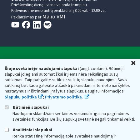
Prieššventinę dieną - viena valanda trumpiau.
Kiekvieno mėnesio antrą penktadienį 8.00 val. - 12.00 val.
Mano VMI
Paklausimas per
Valstybinė mokesčių inspekcija prie Lietuvos
U
Respublikos finansų ministerijos
Šioje svetainėje naudojami slapukai
(angl. cookies). Būtinieji
slapukai įdiegiami automatiškai ir jiems nėra reikalingas Jūsų
Biudžetinė įstaiga. Juridinio asmens kodas — 188659752,
sutikimas. Taip pat galite sutikti ir su kitų slapukų naudojimu. Savo
adresas: Vasario 16-osios g. 14, 01107 Vilnius, Lietuva, el.paštas:
sutikimą bet kada galėsite atšaukti pakeisdami interneto naršyklės
vmi@vmi.lt
, E. pristatymo dėžutės adresas 188659752
nustatymus ir ištrindami įrašytus slapukus. Daugiau informacijos
Duomenys apie Valstybinę mokesčių inspekciją prie Lietuvos
Slapukų politika
;
Privatumo politika.
Respublikos finansų ministerijos kaupiami ir saugomi Juridinių
asmenų registre
Būtinieji slapukai
Naudojami sklandžiam svetainės veikimui ir įgalina pagrindines
svetainės funkcijas. Be šių slapukų svetainė negali tinkamai veikti.
Analitiniai slapukai
Renka statistinę informaciją apie svetainės naudojimą ir