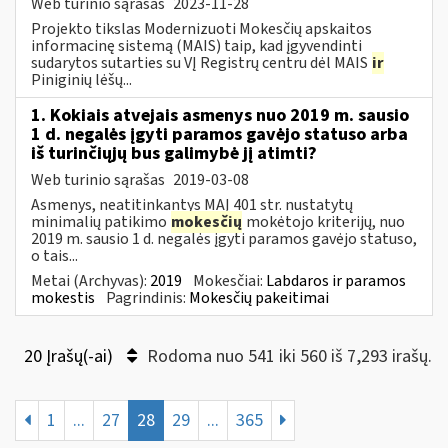
Web turinio sąrašas
2023-11-28
Projekto tikslas Modernizuoti Mokesčių apskaitos
informacinę sistemą (MAIS) taip, kad įgyvendinti
sudarytos sutarties su VĮ Registrų centru dėl MAIS
ir
Piniginių lėšų...
1. Kokiais atvejais asmenys nuo 2019 m. sausio
1 d. negalės įgyti paramos gavėjo statuso arba
iš turinčiųjų bus galimybė jį atimti?
Web turinio sąrašas
2019-03-08
Asmenys, neatitinkantys MAĮ 401 str. nustatytų
minimalių patikimo
mokesčių
mokėtojo kriterijų, nuo
2019 m. sausio 1 d. negalės įgyti paramos gavėjo statuso,
o tais...
Metai (Archyvas):
2019
Mokesčiai:
Labdaros ir paramos
mokestis
Pagrindinis:
Mokesčių pakeitimai
20 Įrašų(-ai)
Rodoma nuo 541 iki 560 iš 7,293 irašų.
1
...
27
28
29
...
365