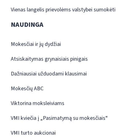
Vienas langelis prievolėms valstybei sumokėti
NAUDINGA
Mokesčiai ir jų dydžiai
Atsiskaitymas grynaisiais pinigais
Dažniausiai užduodami klausimai
Mokesčių ABC
Viktorina moksleiviams
VMI kviečia į „Pasimatymą su mokesčiais“
VMI turto aukcionai