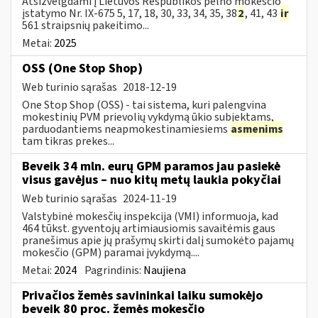
Atsižvelgdami į Lietuvos Respublikos pelno mokesčio
įstatymo Nr. IX-675 5, 17, 18, 30, 33, 34, 35, 38
2
, 41, 43
ir
561 straipsnių pakeitimo...
Metai:
2025
OSS (One Stop Shop)
Web turinio sąrašas
2018-12-19
One Stop Shop (OSS) - tai sistema, kuri palengvina
mokestinių PVM prievolių vykdymą ūkio subjektams,
parduodantiems neapmokestinamiesiems
asmenims
tam tikras prekes...
Beveik 34 mln. eurų GPM paramos jau pasiekė
visus gavėjus – nuo kitų metų laukia pokyčiai
Web turinio sąrašas
2024-11-19
Valstybinė mokesčių inspekcija (VMI) informuoja, kad
464 tūkst. gyventojų artimiausiomis savaitėmis gaus
pranešimus apie jų prašymų skirti dalį sumokėto pajamų
mokesčio (GPM) paramai įvykdymą....
Metai:
2024
Pagrindinis:
Naujiena
Privačios žemės savininkai laiku sumokėjo
beveik 80 proc. žemės mokesčio