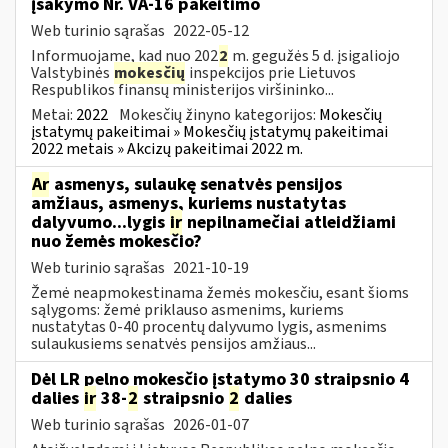
įsakymo Nr. VA-16 pakeitimo
Web turinio sąrašas
2022-05-12
Informuojame, kad nuo 202
2
m. gegužės 5 d. įsigaliojo
Valstybinės
mokesčių
inspekcijos prie Lietuvos
Respublikos finansų ministerijos viršininko...
Metai:
2022
Mokesčių žinyno kategorijos:
Mokesčių
įstatymų pakeitimai » Mokesčių įstatymų pakeitimai
2022 metais » Akcizų pakeitimai 2022 m.
Ar
asmenys, sulaukę senatvės pensijos
amžiaus, asmenys, kuriems nustatytas
dalyvumo...lygis
ir
nepilnamečiai atleidžiami
nuo žemės mokesčio?
Web turinio sąrašas
2021-10-19
Žemė neapmokestinama žemės mokesčiu, esant šioms
sąlygoms: žemė priklauso asmenims, kuriems
nustatytas 0-40 procentų dalyvumo lygis, asmenims
sulaukusiems senatvės pensijos amžiaus...
Dėl LR pelno mokesčio įstatymo 30 straipsnio 4
dalies
ir
38-
2
straipsnio
2
dalies
Web turinio sąrašas
2026-01-07