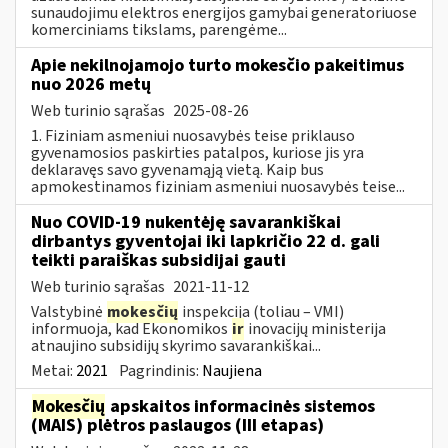
sunaudojimu elektros energijos gamybai generatoriuose
komerciniams tikslams, parengėme...
Apie nekilnojamojo turto mokesčio pakeitimus
nuo 2026 metų
Web turinio sąrašas
2025-08-26
1. Fiziniam asmeniui nuosavybės teise priklauso
gyvenamosios paskirties patalpos, kuriose jis yra
deklaravęs savo gyvenamąją vietą. Kaip bus
apmokestinamos fiziniam asmeniui nuosavybės teise...
Nuo COVID-19 nukentėję savarankiškai
dirbantys gyventojai iki lapkričio 22 d. gali
teikti paraiškas subsidijai gauti
Web turinio sąrašas
2021-11-12
Valstybinė
mokesčių
inspekcija (toliau – VMI)
informuoja, kad Ekonomikos
ir
inovacijų ministerija
atnaujino subsidijų skyrimo savarankiškai...
Metai:
2021
Pagrindinis:
Naujiena
Mokesčių
apskaitos informacinės sistemos
(MAIS) plėtros paslaugos (III etapas)