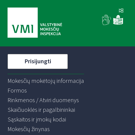
Prisijungti
Mokesčių mokėtojų informacija
Formos
Rinkmenos / Atviri duomenys
Skaičiuoklės ir pagalbininkai
Sąskaitos ir įmokų kodai
Mokesčių žinynas