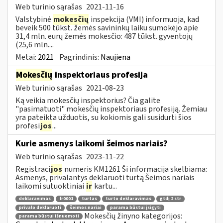
Web turinio sąrašas
2021-11-16
Valstybinė
mokesčių
inspekcija (VMI) informuoja, kad
beveik 500 tūkst. žemės savininkų laiku sumokėjo apie
31,4 mln. eurų žemės mokesčio: 487 tūkst. gyventojų
(25,6 mln....
Metai:
2021
Pagrindinis:
Naujiena
Mokesčių
inspektoriaus profesija
Web turinio sąrašas
2021-08-23
Ką veikia mokesčių inspektorius? Čia galite
"pasimatuoti" mokesčių inspektoriaus profesiją. Žemiau
yra pateikta užduotis, su kokiomis gali susidurti šios
profesi
jos
...
Kurie asmenys laikomi šeimos nariais?
Web turinio sąrašas
2023-11-22
Registraci
jos
numeris KM1261 Ši informacija skelbiama:
Asmenys, privalantys deklaruoti turtą Šeimos nariais
laikomi sutuoktiniai
ir
kartu...
deklaravimas
fr0001
turtas
turto deklaravimas
gtdį 2 str
privalo deklaruoti
šeimos nariai
parama būstui įsigyti
Mokesčių žinyno kategorijos:
parama būstui išnuomoti