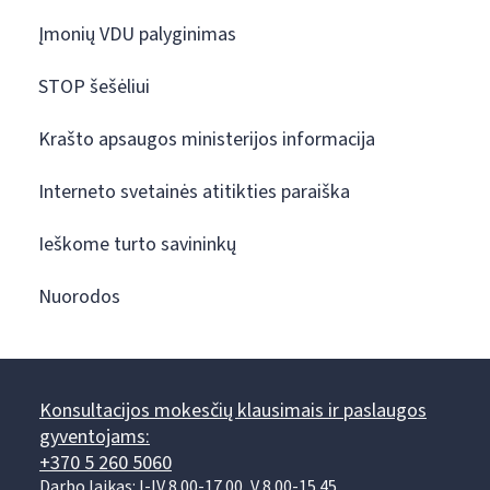
Įmonių VDU palyginimas
STOP šešėliui
Krašto apsaugos ministerijos informacija
Interneto svetainės atitikties paraiška
Ieškome turto savininkų
Nuorodos
Konsultacijos mokesčių klausimais ir paslaugos
gyventojams:
+370 5 260 5060
Darbo laikas: I-IV 8.00-17.00, V 8.00-15.45.