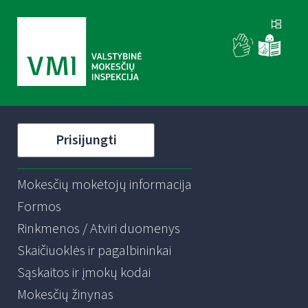
Prisijungti
Mokesčių mokėtojų informacija
Formos
Rinkmenos / Atviri duomenys
Skaičiuoklės ir pagalbininkai
Sąskaitos ir įmokų kodai
Mokesčių žinynas