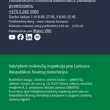
gyventojams:
+370 5 260 5060
Darbo laikas: I-IV 8.00-17.00, V 8.00-15.45.
Prieššventinę dieną - viena valanda trumpiau.
Kiekvieno mėnesio antrą penktadienį 8.00 val. - 12.00 val.
Mano VMI
Paklausimas per
Valstybinė mokesčių inspekcija prie Lietuvos
Respublikos finansų ministerijos
Biudžetinė įstaiga. Juridinio asmens kodas — 188659752,
adresas: Vasario 16-osios g. 14, 01107 Vilnius, Lietuva, el.paštas:
vmi@vmi.lt
, E. pristatymo dėžutės adresas 188659752
Duomenys apie Valstybinę mokesčių inspekciją prie Lietuvos
Respublikos finansų ministerijos kaupiami ir saugomi Juridinių
asmenų registre