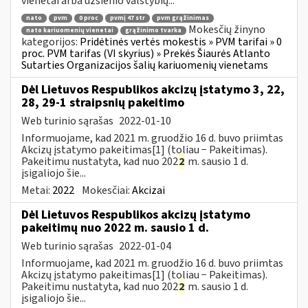
vienetai arba užsienio valstybių...
nato
pvm
0 proc
pvmį 47 str
pvm grąžinimas
Mokesčių žinyno
nato kariuomenių vienetai
grąžinimo tvarka
kategorijos:
Pridėtinės vertės mokestis » PVM tarifai » 0
proc. PVM tarifas (VI skyrius) » Prekės Šiaurės Atlanto
Sutarties Organizacijos šalių kariuomenių vienetams
Dėl Lietuvos Respublikos akcizų įstatymo 3, 22,
28, 29-1 straipsnių pakeitimo
Web turinio sąrašas
2022-01-10
Informuojame, kad 2021 m. gruodžio 16 d. buvo priimtas
Akcizų įstatymo pakeitimas[1] (toliau − Pakeitimas).
Pakeitimu nustatyta, kad nuo 202
2
m. sausio 1 d.
įsigaliojo šie...
Metai:
2022
Mokesčiai:
Akcizai
Dėl Lietuvos Respublikos akcizų įstatymo
pakeitimų nuo 2022 m. sausio 1 d.
Web turinio sąrašas
2022-01-04
Informuojame, kad 2021 m. gruodžio 16 d. buvo priimtas
Akcizų įstatymo pakeitimas[1] (toliau − Pakeitimas).
Pakeitimu nustatyta, kad nuo 202
2
m. sausio 1 d.
įsigaliojo šie...