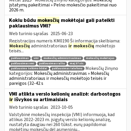
įstatymų pakeitimai » Pelno mokesčio pakeitimai nuo
2026 m.
Kokiu būdu
mokesčių
mokėtojai gali pateikti
paklausimus VMI?
Web turinio sąrašas
2025-06-23
Registracijos numeris KM0190 Ši informacija skelbiama:
Mokesčių
administratoriaus
ir
mokesčių
mokėtojo
teisės...
paklausimas
vmi
mokesčių administravimas
mokesčių mokėtojas
paklausimas vmi
paklausimas raštu
maį 37 str.
Mokesčių žinyno
paklausimo teikimo būdai
paklausimas telefonu
kategorijos:
Mokesčių administravimas » Mokesčių
administratoriaus ir mokesčių mokėtojo teisės ir
pareigos (32-42 s
VMI atlikta verslo kelionių analizė: darbostogos
ir
išvykos su artimaisiais
Web turinio sąrašas
2023-10-05
Valstybinė mokesčių inspekcija (VMI) informuoja, kad
atlikus 2022-2023 m. įsigytų verslo kelionių analizę,
nustatyta daugiau nei 260 tūkst. eurų papildomai
mokėtinų mokesčių dėl asmeninių...