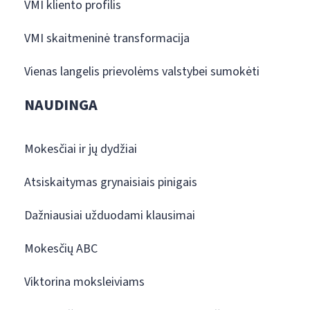
VMI kliento profilis
VMI skaitmeninė transformacija
Vienas langelis prievolėms valstybei sumokėti
NAUDINGA
Mokesčiai ir jų dydžiai
Atsiskaitymas grynaisiais pinigais
Dažniausiai užduodami klausimai
Mokesčių ABC
Viktorina moksleiviams