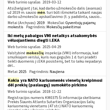
Web turinio sąrašas
2019-03-12
Atsižvelgiant į tai, kad darbo užmokesčio dalis (avansas)
už 2019 m. sausio
mėn
. turi būti išmokėta taikant naujas
darbo užmokesčio apskaičiavimo (t. y. padidinta, sausio...
Metai (Archyvas):
2019
Mokesčiai:
Gyventojų pajamų
mokestis
Pagrindinis:
Mokesčių pakeitimai
Iki metų pabaigos VMI netaikys atsakomybės
vėluojantiems diegti i.EKA
Web turinio sąrašas
2025-04-29
Valstybinė
mokesčių
inspekcija (VMI) informuoja, kad
smulkiajam verslui, kuris nuo gegužės 1 d. turi pradėti
teikti duomenis į i.EKA posistemį, bet to laiku nepadarys
dėl...
Metai:
2025
Pagrindinis:
Naujiena
Kokia
yra NATO kariuomenės vienetų kreipimosi
dėl prekių (paslaugų) sumokėto pirkimo
Web turinio sąrašas
2018-11-22
Registracijos numeris KM0375 Ši informacija skelbiama:
Prekės Šiaurės Atlanto Sutarties Organizacijos šalių
kariuomenių vienetams (47 str.) NATO kariuomenių