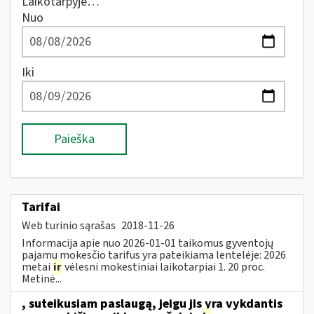
Laikotarpyje…
Nuo
Iki
Paieška
Tarifai
Web turinio sąrašas
2018-11-26
Informacija apie nuo 2026-01-01 taikomus gyventojų
pajamų mokesčio tarifus yra pateikiama lentelėje: 2026
metai
ir
vėlesni mokestiniai laikotarpiai 1. 20 proc.
Metinė...
, suteikusiam paslaugą, jeigu jis yra vykdantis