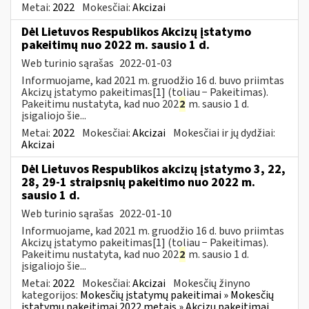
Metai:
2022
Mokesčiai:
Akcizai
Dėl Lietuvos Respublikos Akcizų įstatymo
pakeitimų nuo 2022 m. sausio 1 d.
Web turinio sąrašas
2022-01-03
Informuojame, kad 2021 m. gruodžio 16 d. buvo priimtas
Akcizų įstatymo pakeitimas[1] (toliau − Pakeitimas).
Pakeitimu nustatyta, kad nuo 202
2
m. sausio 1 d.
įsigaliojo šie...
Metai:
2022
Mokesčiai:
Akcizai
Mokesčiai ir jų dydžiai:
Akcizai
Dėl Lietuvos Respublikos akcizų įstatymo 3, 22,
28, 29-1 straipsnių pakeitimo nuo 2022 m.
sausio 1 d.
Web turinio sąrašas
2022-01-10
Informuojame, kad 2021 m. gruodžio 16 d. buvo priimtas
Akcizų įstatymo pakeitimas[1] (toliau − Pakeitimas).
Pakeitimu nustatyta, kad nuo 202
2
m. sausio 1 d.
įsigaliojo šie...
Metai:
2022
Mokesčiai:
Akcizai
Mokesčių žinyno
kategorijos:
Mokesčių įstatymų pakeitimai » Mokesčių
įstatymų pakeitimai 2022 metais » Akcizų pakeitimai