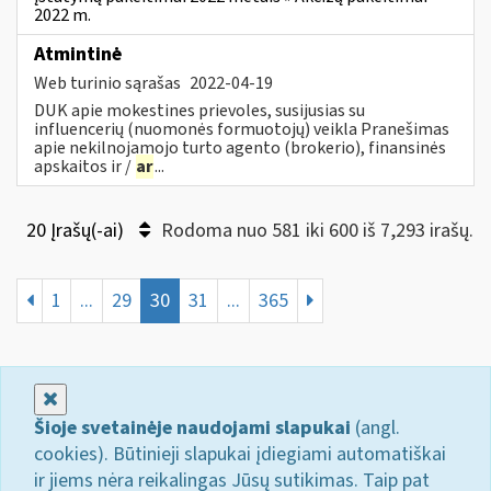
2022 m.
Atmintinė
Web turinio sąrašas
2022-04-19
DUK apie mokestines prievoles, susijusias su
influencerių (nuomonės formuotojų) veikla Pranešimas
apie nekilnojamojo turto agento (brokerio), finansinės
apskaitos ir /
ar
...
20 Įrašų(-ai)
Rodoma nuo 581 iki 600 iš 7,293 irašų.
1
...
29
30
31
...
365
Uždaryti
Šioje svetainėje naudojami slapukai
(angl.
cookies). Būtinieji slapukai įdiegiami automatiškai
ir jiems nėra reikalingas Jūsų sutikimas. Taip pat