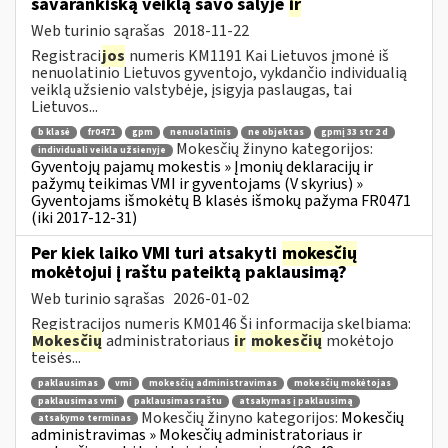
savarankišką veiklą savo šalyje
ir
Web turinio sąrašas
2018-11-22
Registraci
jos
numeris KM1191 Kai Lietuvos įmonė iš
nenuolatinio Lietuvos gyventojo, vykdančio individualią
veiklą užsienio valstybėje, įsigyja paslaugas, tai
Lietuvos...
b klasė
fr0471
gpm
nenuolatinis
ne objektas
gpmį 33 str 2 d
Mokesčių žinyno kategorijos:
individuali veikla užsienyje
Gyventojų pajamų mokestis » Įmonių deklaracijų ir
pažymų teikimas VMI ir gyventojams (V skyrius) »
Gyventojams išmokėtų B klasės išmokų pažyma FR0471
(iki 2017-12-31)
Per kiek laiko VMI turi atsakyti
mokesčių
mokėtojui į raštu pateiktą paklausimą?
Web turinio sąrašas
2026-01-02
Registracijos numeris KM0146 Ši informacija skelbiama:
Mokesčių
administratoriaus
ir
mokesčių
mokėtojo
teisės...
paklausimas
vmi
mokesčių administravimas
mokesčių mokėtojas
paklausimas vmi
paklausimas raštu
atsakymas į paklausimą
Mokesčių žinyno kategorijos:
Mokesčių
atsakymo terminas
administravimas » Mokesčių administratoriaus ir