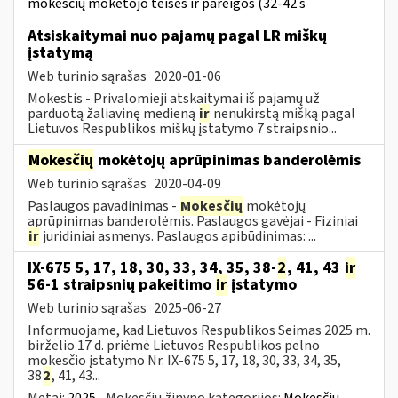
mokesčių mokėtojo teisės ir pareigos (32-42 s
Atsiskaitymai nuo pajamų pagal LR miškų
įstatymą
Web turinio sąrašas
2020-01-06
Mokestis - Privalomieji atskaitymai iš pajamų už
parduotą žaliavinę medieną
ir
nenukirstą mišką pagal
Lietuvos Respublikos miškų įstatymo 7 straipsnio...
Mokesčių
mokėtojų aprūpinimas banderolėmis
Web turinio sąrašas
2020-04-09
Paslaugos pavadinimas -
Mokesčių
mokėtojų
aprūpinimas banderolėmis. Paslaugos gavėjai - Fiziniai
ir
juridiniai asmenys. Paslaugos apibūdinimas: ...
IX-675 5, 17, 18, 30, 33, 34, 35, 38-
2
, 41, 43
ir
56-1 straipsnių pakeitimo
ir
įstatymo
Web turinio sąrašas
2025-06-27
Informuojame, kad Lietuvos Respublikos Seimas 2025 m.
birželio 17 d. priėmė Lietuvos Respublikos pelno
mokesčio įstatymo Nr. IX-675 5, 17, 18, 30, 33, 34, 35,
38
2
, 41, 43...
Metai:
2025
Mokesčių žinyno kategorijos:
Mokesčių