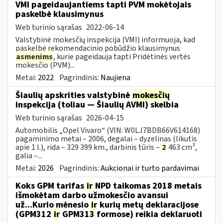
VMI pageidaujantiems tapti PVM mokėtojais
paskelbė klausimynus
Web turinio sąrašas
2022-06-14
Valstybinė mokesčių inspekcija (VMI) informuoja, kad
paskelbė rekomendacinio pobūdžio klausimynus
asmenims
, kurie pageidauja tapti Pridėtinės vertės
mokesčio (PVM)...
Metai:
2022
Pagrindinis:
Naujiena
Šiaulių apskrities valstybinė
mokesčių
inspekcija (toliau — Šiaulių AVMI) skelbia
Web turinio sąrašas
2026-04-15
Automobilis „Opel Vivaro“ (VIN: W0LJ7BDB66V614168)
pagaminimo metai – 2006, degalai – dyzelinas (likutis
apie 1 l.), rida – 329 399 km., darbinis tūris –
2
463 cm³,
galia –...
Metai:
2026
Pagrindinis:
Aukcionai ir turto pardavimai
Koks GPM tarifas
ir
NPD taikomas 2018 metais
išmokėtam darbo užmokesčio avansui
už...Kurio mėnesio
ir
kurių metų deklaracijose
(GPM312
ir
GPM313 formose) reikia deklaruoti