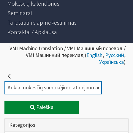
Mokesčių kalendorius
Seminarai
Tarptautinis apmokestinimas
Kontaktai / Apklausa
VMI Machine translation / VMI Машинный перевод /
VMI Машинний переклад (
English
,
Русский
,
Українська
)
Paieška
Kategorijos