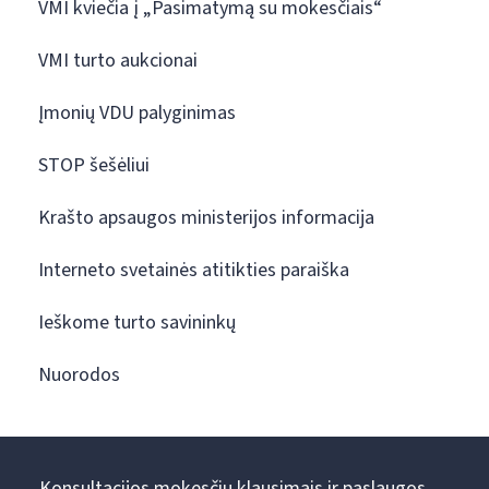
VMI kviečia į „Pasimatymą su mokesčiais“
VMI turto aukcionai
Įmonių VDU palyginimas
STOP šešėliui
Krašto apsaugos ministerijos informacija
Interneto svetainės atitikties paraiška
Ieškome turto savininkų
Nuorodos
Konsultacijos mokesčių klausimais ir paslaugos