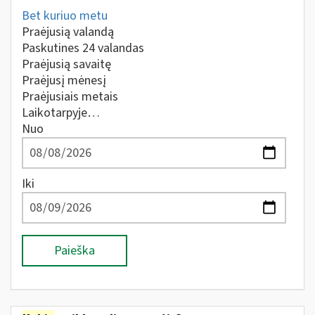
Bet kuriuo metu
Praėjusią valandą
Paskutines 24 valandas
Praėjusią savaitę
Praėjusį mėnesį
Praėjusiais metais
Laikotarpyje…
Nuo
Iki
Paieška