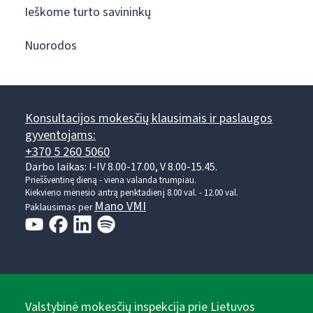
Ieškome turto savininkų
Nuorodos
Konsultacijos mokesčių klausimais ir paslaugos
gyventojams:
+370 5 260 5060
Darbo laikas: I-IV 8.00-17.00, V 8.00-15.45.
Prieššventinę dieną - viena valanda trumpiau.
Kiekvieno mėnesio antrą penktadienį 8.00 val. - 12.00 val.
Mano VMI
Paklausimas per
Valstybinė mokesčių inspekcija prie Lietuvos