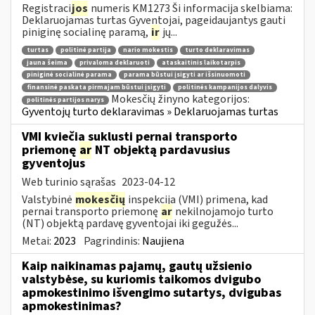
Registraci
jos
numeris KM1273 Ši informacija skelbiama:
Deklaruojamas turtas Gyventojai, pageidaujantys gauti
piniginę socialinę paramą,
ir
jų...
turtas
politinė partija
nario mokestis
turto deklaravimas
jauna šeima
privaloma deklaruoti
ataskaitinis laikotarpis
piniginė socialinė parama
parama būstui įsigyti ar išsinuomoti
finansinė paskata pirmajam būstui įsigyti
politinės kampanijos dalyvis
Mokesčių žinyno kategorijos:
politinės partijos narys
Gyventojų turto deklaravimas » Deklaruojamas turtas
VMI kviečia suklusti pernai transporto
priemonę
ar
NT objektą pardavusius
gyventojus
Web turinio sąrašas
2023-04-12
Valstybinė
mokesčių
inspekcija (VMI) primena, kad
pernai transporto priemonę
ar
nekilnojamojo turto
(NT) objektą pardavę gyventojai iki gegužės...
Metai:
2023
Pagrindinis:
Naujiena
Kaip naikinamas pajamų, gautų užsienio
valstybėse, su kuriomis taikomos dvigubo
apmokestinimo išvengimo sutartys, dvigubas
apmokestinimas?