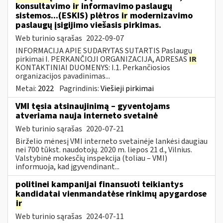
konsultavimo
ir
informavimo paslaugų
sistemos...(ESKIS) plėtros
ir
modernizavimo
paslaugų įsigijimo viešasis pirkimas.
Web turinio sąrašas
2022-09-07
INFORMACIJA APIE SUDARYTAS SUTARTIS Paslaugų
pirkimai I. PERKANČIOJI ORGANIZACIJA, ADRESAS
IR
KONTAKTINIAI DUOMENYS: I.1. Perkančiosios
organizacijos pavadinimas...
Metai:
2022
Pagrindinis:
Viešieji pirkimai
VMI tęsia atsinaujinimą – gyventojams
atveriama nauja interneto svetainė
Web turinio sąrašas
2020-07-21
Birželio mėnesį VMI interneto svetainėje lankėsi daugiau
nei 700 tūkst. naudotojų. 2020 m. liepos 21 d., Vilnius.
Valstybinė mokesčių inspekcija (toliau – VMI)
informuoja, kad įgyvendinant...
politinei kampanijai finansuoti teikiantys
kandidatai vienmandatėse rinkimų apygardose
ir
Web turinio sąrašas
2024-07-11