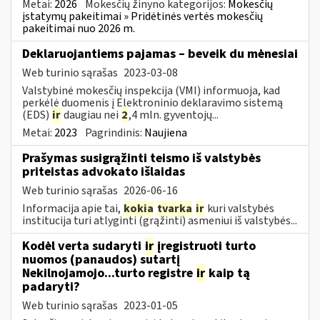
Metai:
2026
Mokesčių žinyno kategorijos:
Mokesčių
įstatymų pakeitimai » Pridėtinės vertės mokesčių
pakeitimai nuo 2026 m.
Deklaruojantiems pajamas – beveik du mėnesiai
Web turinio sąrašas
2023-03-08
Valstybinė mokesčių inspekcija (VMI) informuoja, kad
perkėlė duomenis į Elektroninio deklaravimo sistemą
(EDS)
ir
daugiau nei
2
,4 mln. gyventojų...
Metai:
2023
Pagrindinis:
Naujiena
Prašymas susigrąžinti teismo iš valstybės
priteistas advokato išlaidas
Web turinio sąrašas
2026-06-16
Informacija apie tai,
kokia
tvarka
ir
kuri valstybės
institucija turi atlyginti (grąžinti) asmeniui iš valstybės...
Kodėl verta sudaryti
ir
įregistruoti turto
nuomos (panaudos) sutartį
Nekilnojamojo...turto registre
ir
kaip tą
padaryti?
Web turinio sąrašas
2023-01-05