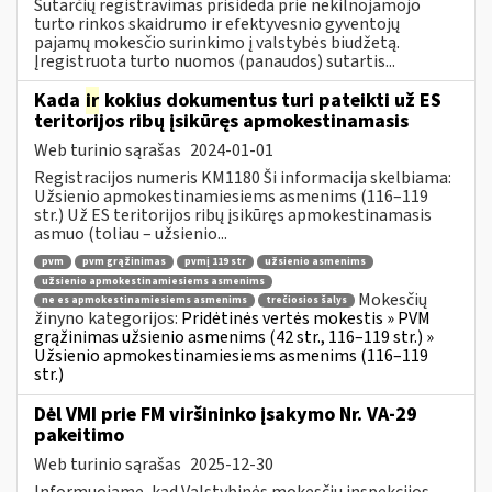
Sutarčių registravimas prisideda prie nekilnojamojo
turto rinkos skaidrumo ir efektyvesnio gyventojų
pajamų mokesčio surinkimo į valstybės biudžetą.
Įregistruota turto nuomos (panaudos) sutartis...
Kada
ir
kokius dokumentus turi pateikti už ES
teritorijos ribų įsikūręs apmokestinamasis
Web turinio sąrašas
2024-01-01
Registracijos numeris KM1180 Ši informacija skelbiama:
Užsienio apmokestinamiesiems asmenims (116–119
str.) Už ES teritorijos ribų įsikūręs apmokestinamasis
asmuo (toliau – užsienio...
pvm
pvm grąžinimas
pvmį 119 str
užsienio asmenims
užsienio apmokestinamiesiems asmenims
Mokesčių
ne es apmokestinamiesiems asmenims
trečiosios šalys
žinyno kategorijos:
Pridėtinės vertės mokestis » PVM
grąžinimas užsienio asmenims (42 str., 116–119 str.) »
Užsienio apmokestinamiesiems asmenims (116–119
str.)
Dėl VMI prie FM viršininko įsakymo Nr. VA-29
pakeitimo
Web turinio sąrašas
2025-12-30
Informuojame, kad Valstybinės mokesčių inspekcijos