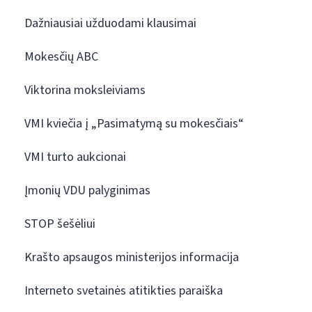
Dažniausiai užduodami klausimai
Mokesčių ABC
Viktorina moksleiviams
VMI kviečia į „Pasimatymą su mokesčiais“
VMI turto aukcionai
Įmonių VDU palyginimas
STOP šešėliui
Krašto apsaugos ministerijos informacija
Interneto svetainės atitikties paraiška