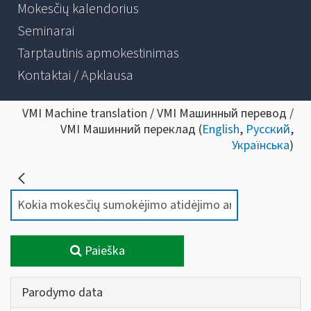
Mokesčių kalendorius
Seminarai
Tarptautinis apmokestinimas
Kontaktai / Apklausa
VMI Machine translation / VMI Машинный перевод /
VMI Машинний переклад (
English
,
Русский
,
Українська
)
Paieška
Parodymo data