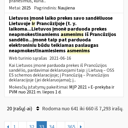
pranešimus, kuria...
Metai:
2025
Pagrindinis:
Naujiena
Lietuvos įmonė laiko prekes savo sandėliuose
Lietuvoje
ir
Prancūzijoje (t. y.
laikoma...Lietuvos įmonė parduoda prekes
neapmokestinamiems
asmenims
iš Prancūzijos
sandėlio...įmonė taip pat parduoda
elektroniniu būdu teikiamas paslaugas
neapmokestinamiesiems
asmenims
Web turinio sąrašas
2021-06-16
Kai Lietuvos įmonė parduoda prekes iš Prancūzijos
sandėlio, pardavimai deklaruojami taip: į Lietuvą – OSS
ES schemos deklaracijoje; į Prancūziją – Prancūzijos
deklaracijoje (jei deklaruojama); į...
Mokesčių įstatymų pakeitimai:
MĮP 2021 » E-prekyba ir
PVM nuo 2021 m. liepos 1 d.
20 Įrašų(-ai)
Rodoma nuo 641 iki 660 iš 7,293 irašų.
1
...
32
33
34
...
365