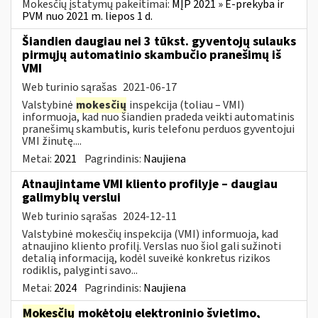
Mokesčių įstatymų pakeitimai:
MĮP 2021 » E-prekyba ir
PVM nuo 2021 m. liepos 1 d.
Šiandien daugiau nei 3 tūkst. gyventojų sulauks
pirmųjų automatinio skambučio pranešimų iš
VMI
Web turinio sąrašas
2021-06-17
Valstybinė
mokesčių
inspekcija (toliau – VMI)
informuoja, kad nuo šiandien pradeda veikti automatinis
pranešimų skambutis, kuris telefonu perduos gyventojui
VMI žinutę....
Metai:
2021
Pagrindinis:
Naujiena
Atnaujintame VMI kliento profilyje – daugiau
galimybių verslui
Web turinio sąrašas
2024-12-11
Valstybinė mokesčių inspekcija (VMI) informuoja, kad
atnaujino kliento profilį. Verslas nuo šiol gali sužinoti
detalią informaciją, kodėl suveikė konkretus rizikos
rodiklis, palyginti savo...
Metai:
2024
Pagrindinis:
Naujiena
Mokesčių
mokėtojų elektroninio švietimo,