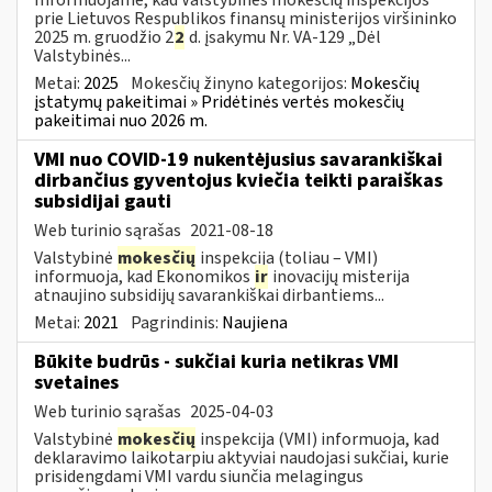
prie Lietuvos Respublikos finansų ministerijos viršininko
2025 m. gruodžio 2
2
d. įsakymu Nr. VA-129 „Dėl
Valstybinės...
Metai:
2025
Mokesčių žinyno kategorijos:
Mokesčių
įstatymų pakeitimai » Pridėtinės vertės mokesčių
pakeitimai nuo 2026 m.
VMI nuo COVID-19 nukentėjusius savarankiškai
dirbančius gyventojus kviečia teikti paraiškas
subsidijai gauti
Web turinio sąrašas
2021-08-18
Valstybinė
mokesčių
inspekcija (toliau – VMI)
informuoja, kad Ekonomikos
ir
inovacijų misterija
atnaujino subsidijų savarankiškai dirbantiems...
Metai:
2021
Pagrindinis:
Naujiena
Būkite budrūs - sukčiai kuria netikras VMI
svetaines
Web turinio sąrašas
2025-04-03
Valstybinė
mokesčių
inspekcija (VMI) informuoja, kad
deklaravimo laikotarpiu aktyviai naudojasi sukčiai, kurie
prisidengdami VMI vardu siunčia melagingus