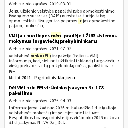
Web turinio sąrašas
2019-03-01
Jeigu užsienio valstybė pagal dvigubo apmokestinimo
išvengimo sutarties (DAIS) nuostatas turėjo teisę
apmokestinti Jūsų gautas pajamas
ir
jas apmokestino
pajamų mokesčiu,...
VMI jau nuo liepos
mėn
. pradėjo i.ŽUR sistemos
mokymus turgaviečių prekybininkams
Web turinio sąrašas
2021-07-07
Valstybinė
mokesčių
inspekcija (toliau – VMI)
informuoja, kad, siekiant užtikrinti sklandų turgaviečių ir
viešų prekybos vietų prekybininkų mėsa, paukštiena ir
jų...
Metai:
2021
Pagrindinis:
Naujiena
Dėl VMI prie FM viršininko įsakymo Nr. 178
pakeitimo
Web turinio sąrašas
2026-04-03
Informuojame, kad nuo 2026 m. balandžio 1 d. įsigalioja
Valstybinės mokesčių inspekcijos prie Lietuvos
Respublikos finansų ministerijos viršininko 2026 m. kovo
31 d. įsakymas Nr. VA-25 „Dėl...