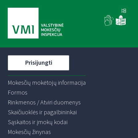
Prisijungti
Mokesčių mokėtojų informacija
Formos
Rinkmenos / Atviri duomenys
Skaičiuoklės ir pagalbininkai
Sąskaitos ir įmokų kodai
Mokesčių žinynas