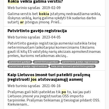
Kokia
veikla galima verstis?
Web turinio sąrašas
2019-02-09
Galima verstis bet
kokia
įstatymų nedraudžiama veikla,
išskyrus veiklą, kurią galima vykdyti tik sudarius darbo
sutartį
ar
įsteigus įmonę. Prieš...
Patvirtinto gavėjo registracija
Web turinio sąrašas
2023-04-05
Patvirtinto gavėjo registracija asmeniui suteikia teisę
neterminuotam laikotarpiui komerciniams tikslams
gauti iš kitų ES valstybių narių akcizais apmokestinamas
prekes, kurioms netaikomas akcizų...
patvirtinti gavėjai
patvirtintas gavėjas
patvirtinto gavėjo registracija
patvirtinto gavėjo registravimas
kaip įsiregistruoti patvirtintu gavėju
Kaip Lietuvos įmonė turi pateikti prašymą
įregistruoti
jos
atstovaujamąjį asmenį
Web turinio sąrašas
2021-06-16
Prašymas gali būti pateiktas tik
po
to, kai jau pati
Lietuvos įmonė yra įregistruotas OSS importo
tarpininke. Prašymas teikiamas jį tiesiogiai pildant OSS.
Kiekvienam...