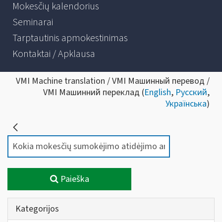
Mokesčių kalendorius
Seminarai
Tarptautinis apmokestinimas
Kontaktai / Apklausa
VMI Machine translation / VMI Машинный перевод /
VMI Машинний переклад (
English
,
Русский
,
Українська
)
Paieška
Kategorijos