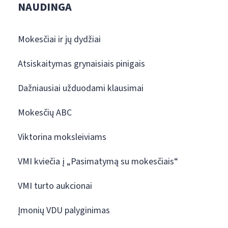
NAUDINGA
Mokesčiai ir jų dydžiai
Atsiskaitymas grynaisiais pinigais
Dažniausiai užduodami klausimai
Mokesčių ABC
Viktorina moksleiviams
VMI kviečia į „Pasimatymą su mokesčiais“
VMI turto aukcionai
Įmonių VDU palyginimas