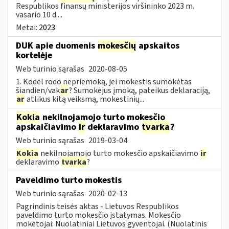
Respublikos finansų ministerijos viršininko 2023 m.
vasario 10 d....
Metai:
2023
DUK apie duomenis
mokesčių
apskaitos
kortelėje
Web turinio sąrašas
2020-08-05
1. Kodėl rodo nepriemoką, jei mokestis sumokėtas
šiandien/vak
ar
? Sumokėjus įmoką, pateikus deklaraciją,
ar
atlikus kitą veiksmą, mokestinių...
Kokia
nekilnojamojo turto mokesčio
apskaičiavimo
ir
deklaravimo
tvarka
?
Web turinio sąrašas
2019-03-04
Kokia
nekilnojamojo turto mokesčio apskaičiavimo
ir
deklaravimo
tvarka
?
Paveldimo turto mokestis
Web turinio sąrašas
2020-02-13
Pagrindinis teisės aktas - Lietuvos Respublikos
paveldimo turto mokesčio įstatymas. Mokesčio
mokėtojai: Nuolatiniai Lietuvos gyventojai. (Nuolatinis