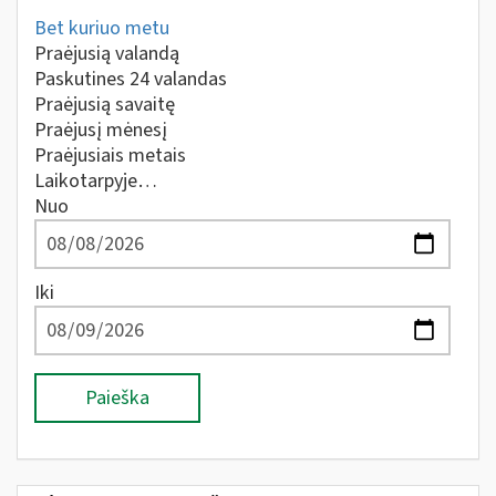
Bet kuriuo metu
Praėjusią valandą
Paskutines 24 valandas
Praėjusią savaitę
Praėjusį mėnesį
Praėjusiais metais
Laikotarpyje…
Nuo
Iki
Paieška