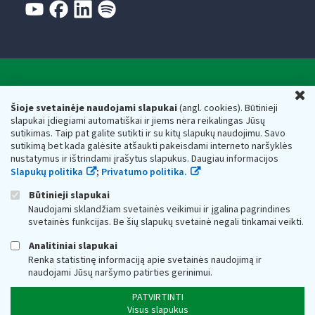
Valstybinė mokesčių inspekcija prie Lietuvos
U
Respublikos finansų ministerijos
Šioje svetainėje naudojami slapukai
(angl. cookies). Būtinieji
slapukai įdiegiami automatiškai ir jiems nėra reikalingas Jūsų
Biudžetinė įstaiga. Juridinio asmens kodas — 188659752,
sutikimas. Taip pat galite sutikti ir su kitų slapukų naudojimu. Savo
adresas: Vasario 16-osios g. 14, 01107 Vilnius, Lietuva, el.paštas:
sutikimą bet kada galėsite atšaukti pakeisdami interneto naršyklės
vmi@vmi.lt
, E. pristatymo dėžutės adresas 188659752
nustatymus ir ištrindami įrašytus slapukus. Daugiau informacijos
Duomenys apie Valstybinę mokesčių inspekciją prie Lietuvos
Slapukų politika
;
Privatumo politika.
Respublikos finansų ministerijos kaupiami ir saugomi Juridinių
asmenų registre
Būtinieji slapukai
Naudojami sklandžiam svetainės veikimui ir įgalina pagrindines
svetainės funkcijas. Be šių slapukų svetainė negali tinkamai veikti.
Analitiniai slapukai
Renka statistinę informaciją apie svetainės naudojimą ir
naudojami Jūsų naršymo patirties gerinimui.
PATVIRTINTI
Visus slapukus