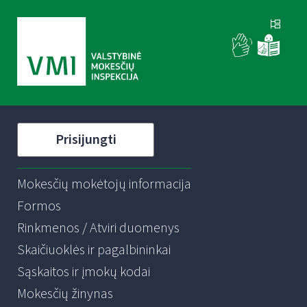
Prisijungti
Mokesčių mokėtojų informacija
Formos
Rinkmenos / Atviri duomenys
Skaičiuoklės ir pagalbininkai
Sąskaitos ir įmokų kodai
Mokesčių žinynas