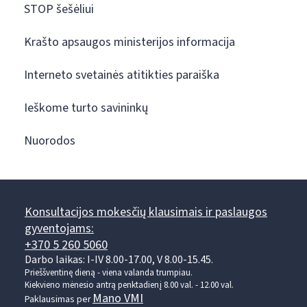
STOP šešėliui
Krašto apsaugos ministerijos informacija
Interneto svetainės atitikties paraiška
Ieškome turto savininkų
Nuorodos
Konsultacijos mokesčių klausimais ir paslaugos
gyventojams:
+370 5 260 5060
Darbo laikas: I-IV 8.00-17.00, V 8.00-15.45.
Prieššventinę dieną - viena valanda trumpiau.
Kiekvieno mėnesio antrą penktadienį 8.00 val. - 12.00 val.
Mano VMI
Paklausimas per