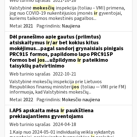
Web turinio sąrašas
2021-10-26
Valstybinė
mokesčių
inspekcija (toliau – VMI) primena,
jog nuo COVID-19 nukentėjusios įmonės
ir
gyventojai,
kuriems taikomos mokestinės pagalbos...
Metai:
2021
Pagrindinis:
Naujiena
Dėl pranešimo apie gautus (priimtus)
atsiskaitymus
ir
/
ar
bet kokius kitus
mokėjimus...pagal sandorį grynaisiais pinigais
PRC915 formos, papildomo lapo PRC915P
formos bei
jos
...užpildymo
ir
pateikimo
taisyklių patvirtinimo
Web turinio sąrašas
2022-10-21
Valstybinė mokesčių inspekcija prie Lietuvos
Respublikos finansų ministeri
jos
(toliau ― VMI prie FM)
informuoja, kad Valstybinės mokesčių...
Metai:
2022
Pagrindinis:
Mokesčio naujiena
i.APS apskaita mėsa
ir
paukštiena
prekiaujantiems gyventojams
Web turinio sąrašas
2024-04-18
1.Kaip nuo 2024-05-01 individualią veiklą vykdantys