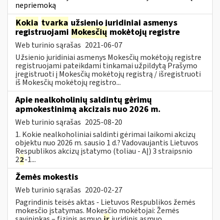
nepriemoką
Kokia
tvarka
užsienio juridiniai asmenys
registruojami
Mokesčių
mokėtojų registre
Web turinio sąrašas
2021-06-07
Užsienio juridiniai asmenys Mokesčių mokėtojų registre
registruojami pateikdami tinkamai užpildytą Prašymo
įregistruoti į Mokesčių mokėtojų registrą / išregistruoti
iš Mokesčių mokėtojų registro...
Apie nealkoholinių saldintų gėrimų
apmokestinimą akcizais nuo 2026 m.
Web turinio sąrašas
2025-08-20
1. Kokie nealkoholiniai saldinti gėrimai laikomi akcizų
objektu nuo 2026 m. sausio 1 d.? Vadovaujantis Lietuvos
Respublikos akcizų įstatymo (toliau - AĮ) 3 straipsnio
2
2
-1...
Žemės mokestis
Web turinio sąrašas
2020-02-27
Pagrindinis teisės aktas - Lietuvos Respublikos žemės
mokesčio įstatymas. Mokesčio mokėtojai: Žemės
savininkas – fizinis asmuo
ir
juridinis asmuo.