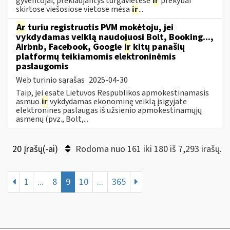
gyventojai, prekiaujantys turgavietėse
ir
prekybai
skirtose viešosiose vietose mėsa
ir
...
Ar
turiu registruotis PVM mokėtoju, jei
vykdydamas veiklą naudojuosi Bolt, Booking...,
Airbnb, Facebook, Google
ir
kitų panašių
platformų teikiamomis elektroninėmis
paslaugomis
Web turinio sąrašas
2025-04-30
Taip, jei esate Lietuvos Respublikos apmokestinamasis
asmuo
ir
vykdydamas ekonominę veiklą įsigyjate
elektronines paslaugas iš užsienio apmokestinamųjų
asmenų (pvz., Bolt,...
20 Įrašų(-ai)
Rodoma nuo 161 iki 180 iš 7,293 irašų.
1
...
8
9
10
...
365