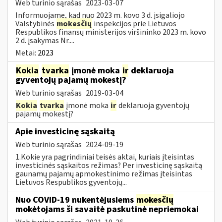
Web turinio sąrašas
2023-03-07
Informuojame, kad nuo 2023 m. kovo 3 d. įsigaliojo
Valstybinės
mokesčių
inspekcijos prie Lietuvos
Respublikos finansų ministerijos viršininko 2023 m. kovo
2 d. įsakymas Nr....
Metai:
2023
Kokia
tvarka
įmonė moka
ir
deklaruoja
gyventojų pajamų mokestį?
Web turinio sąrašas
2019-03-04
Kokia
tvarka
įmonė moka
ir
deklaruoja gyventojų
pajamų mokestį?
Apie investicinę sąskaitą
Web turinio sąrašas
2024-09-19
1.Kokie yra pagrindiniai teisės aktai, kuriais įteisintas
investicinės sąskaitos režimas? Per investicinę sąskaitą
gaunamų pajamų apmokestinimo režimas įteisintas
Lietuvos Respublikos gyventojų...
Nuo COVID-19 nukentėjusiems
mokesčių
mokėtojams ši savaitė paskutinė nepriemokai