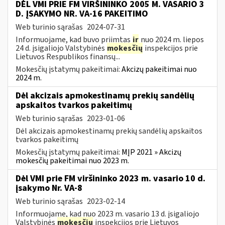
DĖL VMI PRIE FM VIRŠININKO 2005 M. VASARIO 3
D. ĮSAKYMO NR. VA-16 PAKEITIMO
Web turinio sąrašas
2024-07-31
Informuojame, kad buvo priimtas
ir
nuo 2024 m. liepos
24 d. įsigaliojo Valstybinės
mokesčių
inspekcijos prie
Lietuvos Respublikos finansų...
Mokesčių įstatymų pakeitimai:
Akcizų pakeitimai nuo
2024 m.
Dėl akcizais apmokestinamų prekių sandėlių
apskaitos tvarkos pakeitimų
Web turinio sąrašas
2023-01-06
Dėl akcizais apmokestinamų prekių sandėlių apskaitos
tvarkos pakeitimų
Mokesčių įstatymų pakeitimai:
MĮP 2021 » Akcizų
mokesčių pakeitimai nuo 2023 m.
Dėl VMI prie FM viršininko 2023 m. vasario 10 d.
įsakymo Nr. VA-8
Web turinio sąrašas
2023-02-14
Informuojame, kad nuo 2023 m. vasario 13 d. įsigaliojo
Valstybinės
mokesčių
inspekcijos prie Lietuvos