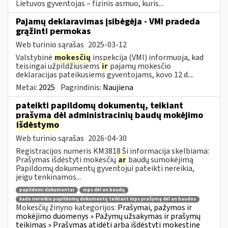
Lietuvos gyventojas – fizinis asmuo, kuris...
Pajamų deklaravimas įsibėgėja - VMI pradeda
grąžinti permokas
Web turinio sąrašas
2025-03-12
Valstybinė
mokesčių
inspekcija (VMI) informuoja, kad
teisingai užpildžiusiems
ir
pajamų mokesčio
deklaracijas pateikusiems gyventojams, kovo 12 d....
Metai:
2025
Pagrindinis:
Naujiena
pateikti papildomų dokumentų, teikiant
prašymą dėl administracinių baudų mokėjimo
išdėstymo
Web turinio sąrašas
2026-04-30
Registracijos numeris KM3818 Ši informacija skelbiama:
Prašymas išdėstyti mokesčių
ar
baudų sumokėjimą
Papildomų dokumentų gyventojui pateikti nereikia,
jeigu tenkinamos...
papildomi dokumentai
mps dėl an baudų
kada nereikia papildomų dokumentų teikiant mps prašymą dėl an baudos
Mokesčių žinyno kategorijos:
Prašymai, pažymos ir
mokėjimo duomenys » Pažymų užsakymas ir prašymų
teikimas » Prašymas atidėti arba išdėstyti mokestinę