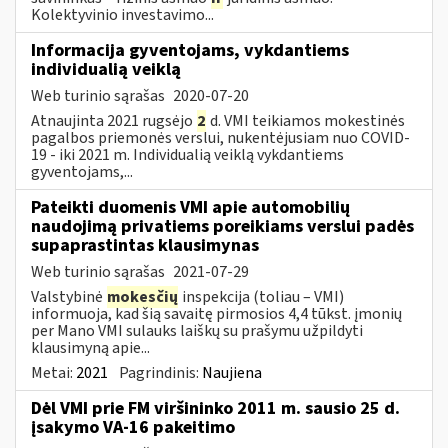
Kolektyvinio investavimo...
Informacija gyventojams, vykdantiems
individualią veiklą
Web turinio sąrašas
2020-07-20
Atnaujinta 2021 rugsėjo
2
d. VMI teikiamos mokestinės
pagalbos priemonės verslui, nukentėjusiam nuo COVID-
19 - iki 2021 m. Individualią veiklą vykdantiems
gyventojams,...
Pateikti duomenis VMI apie automobilių
naudojimą privatiems poreikiams verslui padės
supaprastintas klausimynas
Web turinio sąrašas
2021-07-29
Valstybinė
mokesčių
inspekcija (toliau – VMI)
informuoja, kad šią savaitę pirmosios 4,4 tūkst. įmonių
per Mano VMI sulauks laiškų su prašymu užpildyti
klausimyną apie...
Metai:
2021
Pagrindinis:
Naujiena
Dėl VMI prie FM viršininko 2011 m. sausio 25 d.
įsakymo VA-16 pakeitimo