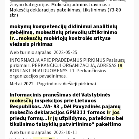
žinyno kategorijos:
Mokesčių administravimas »
Mokesčių deklaracijos pateikimas, tikslinimas (73-80
str.)
mokymų kompetencijų didinimui analitinių
gebėjimų, mokestinių prievolių užtikrinimo
ir
...
mokesčių
mokėtojų kontrolės srityse
viešasis pirkimas
Web turinio sąrašas
2022-05-25
INFORMACIJA APIE PRADEDAMUS PIRKIMUS Paslaugų
pirkimai I. PERKANČIOJI ORGANIZACIJA, ADRESAS
IR
KONTAKTINIAI DUOMENYS: I.1. Perkančiosios
organizacijos pavadinimas...
Metai:
2022
Pagrindinis:
Viešieji pirkimai
Informacinis pranešimas dėl Valstybinės
mokesčių
inspekcijos prie Lietuvos
Respublikos...VA- 93 „Dėl Pavyzdinės pajamų
mokesčio deklaracijos GPM311 formos
ir
jos
priedų formų...
ir
jų užpildymo, pateikimo bei
tikslinimo taisyklių patvirtinimo“ pakeitimo
Web turinio sąrašas
2022-10-11