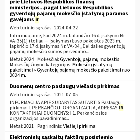
prie Lietuvos Respublikos finansų
ministerijos...pagal Lietuvos Respublikos
gyventojų pajamų mokesčio įstatymą paramos
gavėjams
ir
Web turinio sąrašas
2024-04-22
Informuojame, kad 2024 m. balandžio 16 d. įsakymu Nr.
VA-35[1] (toliau — Įsakymas) buvo pakeistas 2023 m.
lapkričio 17 d. įsakymas Nr. VA-84 „Dėl dalies gyventojų
pajamų mokesčio sumos pervedimo...
Metai:
2024
Mokesčiai:
Gyventojų pajamų mokestis
Mokesčių žinyno kategorijos:
Mokesčių įstatymų
pakeitimai » Gyventojų pajamų mokesčio pakeitimai nuo
2024 m.
Duomenų centro paslaugų viešasis pirkimas
Web turinio sąrašas
2021-07-05
INFORMACIJA APIE SUDARYTAS SUTARTIS Paslaugų
pirkimai I. PERKANČIOJI ORGANIZACIJA, ADRESAS
IR
KONTAKTINIAI DUOMENYS: I.1. Perkančiosios
organizacijos pavadinimas...
Metai:
2021
Pagrindinis:
Viešieji pirkimai
Elektroninių sąskaitų faktūrų posistemio