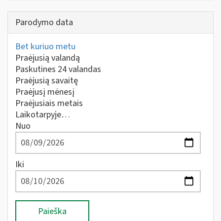
Parodymo data
Bet kuriuo metu
Praėjusią valandą
Paskutines 24 valandas
Praėjusią savaitę
Praėjusį mėnesį
Praėjusiais metais
Laikotarpyje…
Nuo
Iki
Paieška