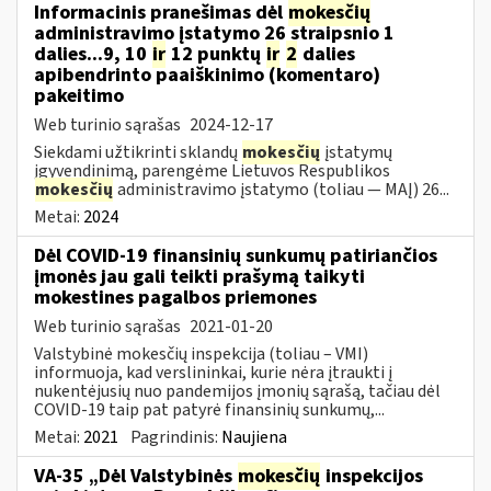
Informacinis pranešimas dėl
mokesčių
administravimo įstatymo 26 straipsnio 1
dalies...9, 10
ir
12 punktų
ir
2
dalies
apibendrinto paaiškinimo (komentaro)
pakeitimo
Web turinio sąrašas
2024-12-17
Siekdami užtikrinti sklandų
mokesčių
įstatymų
įgyvendinimą, parengėme Lietuvos Respublikos
mokesčių
administravimo įstatymo (toliau — MAĮ) 26...
Metai:
2024
Dėl COVID-19 finansinių sunkumų patiriančios
įmonės jau gali teikti prašymą taikyti
mokestines pagalbos priemones
Web turinio sąrašas
2021-01-20
Valstybinė mokesčių inspekcija (toliau – VMI)
informuoja, kad verslininkai, kurie nėra įtraukti į
nukentėjusių nuo pandemijos įmonių sąrašą, tačiau dėl
COVID-19 taip pat patyrė finansinių sunkumų,...
Metai:
2021
Pagrindinis:
Naujiena
VA-35 „Dėl Valstybinės
mokesčių
inspekcijos