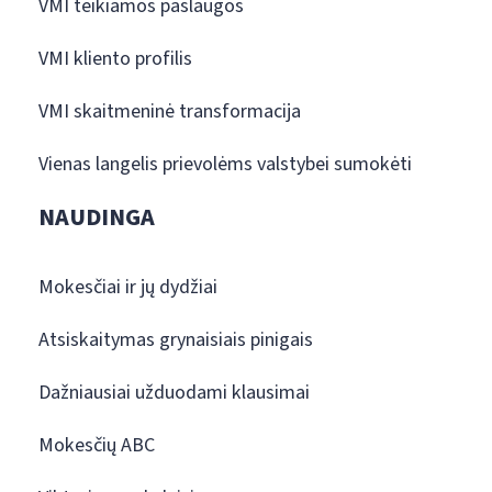
VMI teikiamos paslaugos
VMI kliento profilis
VMI skaitmeninė transformacija
Vienas langelis prievolėms valstybei sumokėti
NAUDINGA
Mokesčiai ir jų dydžiai
Atsiskaitymas grynaisiais pinigais
Dažniausiai užduodami klausimai
Mokesčių ABC