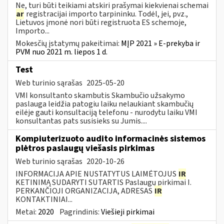
Ne, turi būti teikiami atskiri prašymai kiekvienai schemai
ar
registracijai importo tarpininku. Todėl, jei, pvz.,
Lietuvos įmonė nori būti registruota ES schemoje,
Importo...
Mokesčių įstatymų pakeitimai:
MĮP 2021 » E-prekyba ir
PVM nuo 2021 m. liepos 1 d.
Test
Web turinio sąrašas
2025-05-20
VMI konsultanto skambutis Skambučio užsakymo
paslauga leidžia patogiu laiku nelaukiant skambučių
eilėje gauti konsultaciją telefonu - nurodytu laiku VMI
konsultantas pats susisieks su Jumis....
Kompiuterizuoto audito informacinės sistemos
plėtros paslaugų viešasis pirkimas
Web turinio sąrašas
2020-10-26
INFORMACIJA APIE NUSTATYTUS LAIMĖTOJUS
IR
KETINIMĄ SUDARYTI SUTARTIS Paslaugų pirkimai I.
PERKANČIOJI ORGANIZACIJA, ADRESAS
IR
KONTAKTINIAI...
Metai:
2020
Pagrindinis:
Viešieji pirkimai