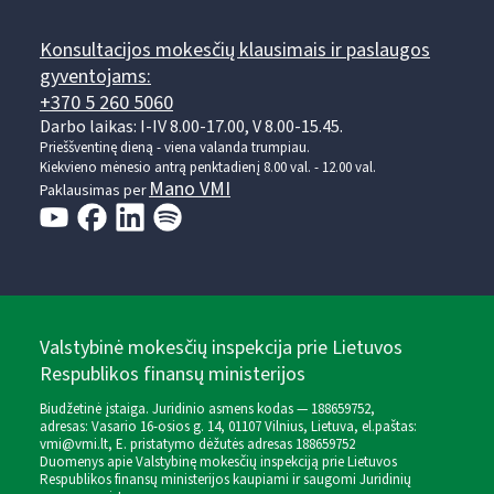
Konsultacijos mokesčių klausimais ir paslaugos
gyventojams:
+370 5 260 5060
Darbo laikas: I-IV 8.00-17.00, V 8.00-15.45.
Prieššventinę dieną - viena valanda trumpiau.
Kiekvieno mėnesio antrą penktadienį 8.00 val. - 12.00 val.
Mano VMI
Paklausimas per
Valstybinė mokesčių inspekcija prie Lietuvos
Respublikos finansų ministerijos
Biudžetinė įstaiga. Juridinio asmens kodas — 188659752,
adresas: Vasario 16-osios g. 14, 01107 Vilnius, Lietuva, el.paštas:
vmi@vmi.lt
, E. pristatymo dėžutės adresas 188659752
Duomenys apie Valstybinę mokesčių inspekciją prie Lietuvos
Respublikos finansų ministerijos kaupiami ir saugomi Juridinių