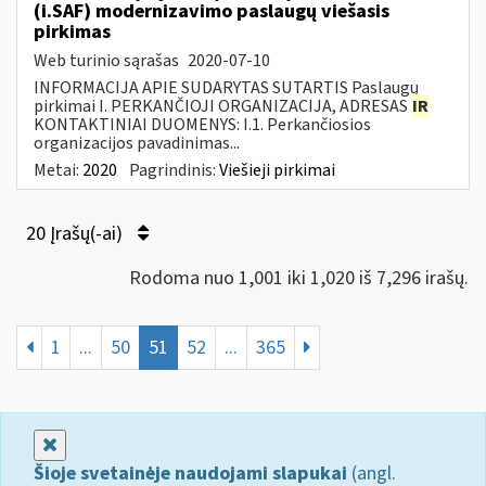
(i.SAF) modernizavimo paslaugų viešasis
pirkimas
Web turinio sąrašas
2020-07-10
INFORMACIJA APIE SUDARYTAS SUTARTIS Paslaugų
pirkimai I. PERKANČIOJI ORGANIZACIJA, ADRESAS
IR
KONTAKTINIAI DUOMENYS: I.1. Perkančiosios
organizacijos pavadinimas...
Metai:
2020
Pagrindinis:
Viešieji pirkimai
20 Įrašų(-ai)
Rodoma nuo 1,001 iki 1,020 iš 7,296 irašų.
1
...
50
51
52
...
365
Uždaryti
Šioje svetainėje naudojami slapukai
(angl.