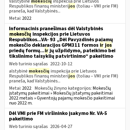
Valstybinė
mokesčių
inspekcija prie Lietuvos
Respublikos finansų ministeri
jos
(toliau – VMI prie FM)
praneša, kad Valstybinės...
Metai:
2022
Informacinis pranešimas dėl Valstybinės
mokesčių
inspekcijos prie Lietuvos
Respublikos...VA- 93 „Dėl Pavyzdinės pajamų
mokesčio deklaracijos GPM311 formos
ir
jos
priedų formų...
ir
jų užpildymo, pateikimo bei
tikslinimo taisyklių patvirtinimo“ pakeitimo
Web turinio sąrašas
2022-10-12
alstybinė
mokesčių
inspekcija prie Lietuvos
Respublikos finansų ministeri
jos
(toliau – VMI prie FM)
praneša, kad Valstybinės...
Metai:
2022
Mokesčių žinyno kategorijos:
Mokesčių
įstatymų pakeitimai » Mokesčių įstatymų pakeitimai
2022 metais » Gyventojų pajamų mokesčio pakeitimai
nuo 2022 m.
Dėl VMI prie FM viršininko įsakymo Nr. VA-5
pakeitimo
Web turinio sąrašas
2026-04-27