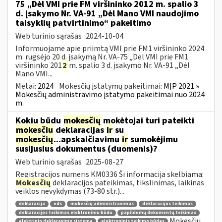
75 „Dėl VMI prie FM viršininko 2012 m. spalio 3
d. įsakymo Nr. VA-91 „Dėl Mano VMI naudojimo
taisyklių patvirtinimo“ pakeitimo
Web turinio sąrašas
2024-10-04
Informuojame apie priimtą VMI prie FM1 viršininko 2024
m. rugsėjo 20 d. įsakymą Nr. VA-75 „Dėl VMI prie FM1
viršininko 201
2
m. spalio 3 d. įsakymo Nr. VA-91 „Dėl
Mano VMI...
Metai:
2024
Mokesčių įstatymų pakeitimai:
MĮP 2021 »
Mokesčių administravimo įstatymo pakeitimai nuo 2024
m.
Kokiu būdu
mokesčių
mokėtojai turi pateikti
mokesčių
deklaracijas
ir
su
mokesčių
...apskaičiavimu
ir
sumokėjimu
susijusius dokumentus (duomenis)?
Web turinio sąrašas
2025-08-27
Registracijos numeris KM0336 Ši informacija skelbiama:
Mokesčių
deklaracijos pateikimas, tikslinimas, laikinas
veiklos nevykdymas (73-80 str.)...
deklaracija
eds
mokesčių administravimas
deklaracijos teikimas
deklaracijos teikimas elektroniniu būdu
papildomų dokumentų teikimas
Mokesčių
elektrinio deklaravimo sistema
elektroninis teikimo būdas