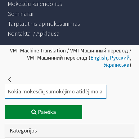
Mokesčių kalendorius
Seminarai
Tarptautinis apmokestinimas
Kontaktai / Apklausa
VMI Machine translation / VMI Машинный перевод /
VMI Машинний переклад (
English
,
Русский
,
Українська
)
Paieška
Kategorijos