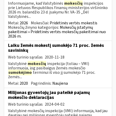
Informuojame, kad Valstybinės
mokesčių
inspekcijos
prie Lietuvos Respublikos finansų ministerijos viršininko
2026 m. balandžio 23 d. įsakymu Nr. VA-35 „Dėl
Valstybinės...
Metai:
2026
Mokesčiai:
Pridėtinės vertės mokestis
Mokesčių žinyno kategorijos:
Mokesčių įstatymų
pakeitimai » Pridėtinės vertės mokesčių pakeitimai nuo
2026 m.
Laiku žemės mokestį sumokėjo 71 proc. žemės
savininkų
Web turinio sąrašas
2020-11-18
Valstybinė
mokesčių
inspekcija (toliau – VMI)
informuoja, jog pasibaigus žemės mokesčio
sumokėjimo
terminui iš viso jį sumokėjo 71 proc.
žemės...
Metai:
2020
Pagrindinis:
Naujiena
Milijonas gyventojų jau pateikė pajamų
mokesčio deklaracijas
Web turinio sąrašas
2024-04-02
Valstybinė mokesčių inspekcija (VMI) informuoja, kad jau
daugiau nei milijonas gyventojų pateikė pajamų