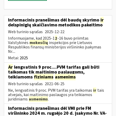
Informacinis pranešimas dėl baudų skyrimo
ir
delspinigių skaičiavimo metodikos pakeitimo
Web turinio sąrašas
2025-12-22
Informuojame, kad 2025-1
2
-16 buvo priimtas
Valstybinės
mokesčių
inspekcijos prie Lietuvos
Respublikos finansų ministerijos viršininko įsakymas
Nr....
Metai:
2025
Ar
lengvatinis 9 proc....PVM tarifas gali būti
taikomas tik maitinimo paslaugoms,
teikiamoms
fiziniams
asmenims
Web turinio sąrašas
2021-06-25
Ne, lengvatinis 9 proc. PVM tarifas yra taikomas
ir
tais
atvejais, kai maitinimo paslaugos yra teikiamos
juridiniams
asmenims
.
Informacinis pranešimas dėl VMI prie FM
viršininko 2024 m. rugsėjo 20 d. įsakymo Nr. VA-