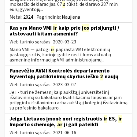
mokesčio deklaracijas. 67
2
tūkst. deklaravo 287 mln.
eurų gyventojų...
Metai:
2024
Pagrindinis:
Naujiena
Kas yra Mano VMI
ir
kaip prie
jos
prisijungti /
atstovauti kitam asmeniui?
Web turinio sąrašas
2020-03-23
Mano VMI — patogi
ir
paprasta VMI elektroninių
paslaugų sritis, kurioje galite rasti Jums aktualią
asmeninę informaciją: VMI administruojamų...
Panevėžio AVMI Kontrolės departamento
Gyventojų patikrinimų skyrius ieško
2
naujų
Web turinio sąrašas
2023-03-07
Jei: • turi ne žemesnį kaip aukštąjį universitetinį
išsilavinimą su bakalauro kvalifikaciniu laipsniu ar jam
prilygintu išsilavinimu arba aukštąjį koleginį išsilavinimą
su profesinio bakalauro...
Jeigu Lietuvos įmonė nori registruotis
ir
ES,
ir
Importo schemoje,
ar
ji gali pateikti
Web turinio sąrašas
2021-06-16