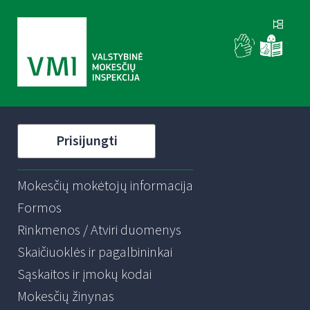
Prisijungti
Mokesčių mokėtojų informacija
Formos
Rinkmenos / Atviri duomenys
Skaičiuoklės ir pagalbininkai
Sąskaitos ir įmokų kodai
Mokesčių žinynas