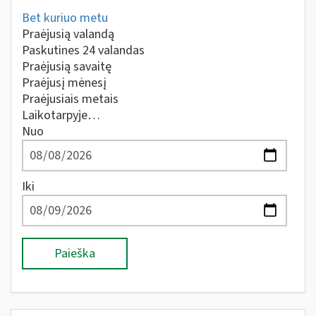
Bet kuriuo metu
Praėjusią valandą
Paskutines 24 valandas
Praėjusią savaitę
Praėjusį mėnesį
Praėjusiais metais
Laikotarpyje…
Nuo
Iki
Paieška