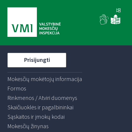
Prisijungti
Mokesčių mokėtojų informacija
Formos
Rinkmenos / Atviri duomenys
Skaičiuoklės ir pagalbininkai
Sąskaitos ir įmokų kodai
Mokesčių žinynas