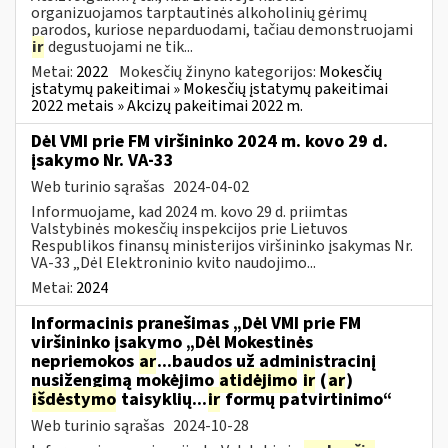
organizuojamos tarptautinės alkoholinių gėrimų
parodos, kuriose neparduodami, tačiau demonstruojami
ir
degustuojami ne tik...
Metai:
2022
Mokesčių žinyno kategorijos:
Mokesčių
įstatymų pakeitimai » Mokesčių įstatymų pakeitimai
2022 metais » Akcizų pakeitimai 2022 m.
Dėl VMI prie FM viršininko 2024 m. kovo 29 d.
įsakymo Nr. VA-33
Web turinio sąrašas
2024-04-02
Informuojame, kad 2024 m. kovo 29 d. priimtas
Valstybinės mokesčių inspekcijos prie Lietuvos
Respublikos finansų ministerijos viršininko įsakymas Nr.
VA-33 „Dėl Elektroninio kvito naudojimo...
Metai:
2024
Informacinis pranešimas „Dėl VMI prie FM
viršininko įsakymo „Dėl Mokestinės
nepriemokos
ar
...baudos už administracinį
nusižengimą mokėjimo
atidėjimo
ir
(
ar
)
išdėstymo
taisyklių...
ir
formų patvirtinimo“
Web turinio sąrašas
2024-10-28