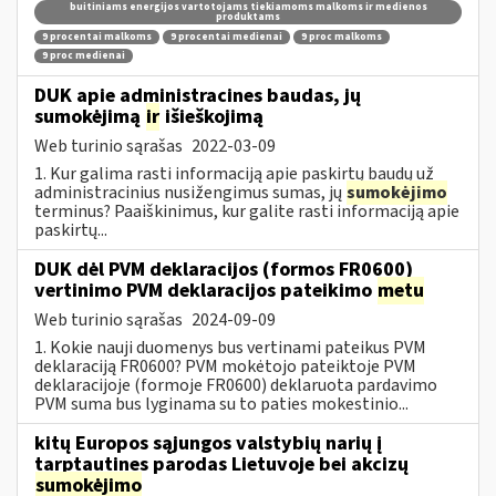
buitiniams energijos vartotojams tiekiamoms malkoms ir medienos
produktams
9 procentai malkoms
9 procentai medienai
9 proc malkoms
9 proc medienai
DUK apie administracines baudas, jų
sumokėjimą
ir
išieškojimą
Web turinio sąrašas
2022-03-09
1. Kur galima rasti informaciją apie paskirtų baudų už
administracinius nusižengimus sumas, jų
sumokėjimo
terminus? Paaiškinimus, kur galite rasti informaciją apie
paskirtų...
DUK dėl PVM deklaracijos (formos FR0600)
vertinimo PVM deklaracijos pateikimo
metu
Web turinio sąrašas
2024-09-09
1. Kokie nauji duomenys bus vertinami pateikus PVM
deklaraciją FR0600? PVM mokėtojo pateiktoje PVM
deklaracijoje (formoje FR0600) deklaruota pardavimo
PVM suma bus lyginama su to paties mokestinio...
kitų Europos sąjungos valstybių narių į
tarptautines parodas Lietuvoje bei akcizų
sumokėjimo