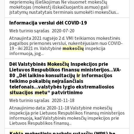
nepriemokų išieškojimas Ne visuomet mokesčių
mokėtojas (mokestį išskaičiuojantis asmuo) gali
įstatymų nustatytais terminais sumokėti mokesčius...
Informacija verslui dėl COVID-19
Web turinio sąrašas
2020-07-20
Atnaujinta 2021 rugsėjo 2 d. VMI teikiamos mokestinės
pagalbos priemonės verslui, nukentėjusiam nuo COVID-
19 - iki 2021 m. Valstybinė
mokesčių
inspekcija
informuoja, jog...
Dėl Valstybinės
Mokesčių
Inspekcijos prie
Lietuvos Respublikos finansų ministerijos...VA-
80 „Dėl laikino konsultacijų
ir
informacijos
teikimo pokalbių neįrašančiais
telefonais...valstybės lygio ekstremaliosios
situacijos
metu
“ patvirtinimo
Web turinio sąrašas
2020-11-18
Atnaujinimo data: 2020-11-18 Valstybinė mokesčių
inspekcija prie Lietuvos Respublikos finansų ministerijos
informuoja, kad Valstybinės mokesčių inspekcijos prie
Lietuvos Respublikos finansų...
Kokia
mokestinių paskolų sutarčių (MPS) be