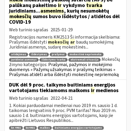
palūkanų pakeitimo
ir
vykdymo
tvarka
juridiniams...
asmenims
, kurių nesumokėtų
mokesčių
sumos buvo išdėstytos / atidėtos dėl
COVID-19
Web turinio sąrašas
2025-01-29
Registracijos numeris KM2513 Ši informacija skelbiama:
Prašymas išdėstyti
mokesčių
ar
baudų sumokėjimą
Juridiniai asmenys, sudarę mokestinės...
atidėjimas
išdėstymas
prašymai
mokestinė nepriemoka
Mokesčių
juridiniai asmenys
išdėstymo tvarka
ekstremali situacija
žinyno kategorijos:
Prašymai, pažymos ir mokėjimo
duomenys » Pažymų užsakymas ir prašymų teikimas »
Prašymas atidėti arba išdėstyti mokestinę nepriemoką
DUK dėl 9 proc. taikymo buitiniams energijos
vartotojams tiekiamoms malkoms
ir
medienos
Web turinio sąrašas
2022-04-21
1. Kokiai parduodamai medienai nuo 2019 m. sausio 1 d.
taikomas lengvatinis 9 proc. PVM tarifas? Nuo 2019 m.
sausio 1 d. buitiniams energijos vartotojams, kaip jie
apibrėžti Lietuvos Respublikos...
kn 4401
kn4401
malkos
buitiniams energijos vartotojams