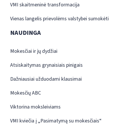
VMI skaitmeninė transformacija
Vienas langelis prievolėms valstybei sumokėti
NAUDINGA
Mokesčiai ir jų dydžiai
Atsiskaitymas grynaisiais pinigais
Dažniausiai užduodami klausimai
Mokesčių ABC
Viktorina moksleiviams
VMI kviečia į „Pasimatymą su mokesčiais“