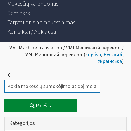
Mokesčių kalendorius
Seminarai
Tarptautinis apmokestinimas
Kontaktai / Apklausa
VMI Machine translation / VMI Машинный перевод /
VMI Машинний переклад (
English
,
Русский
,
Українська
)
Paieška
Kategorijos