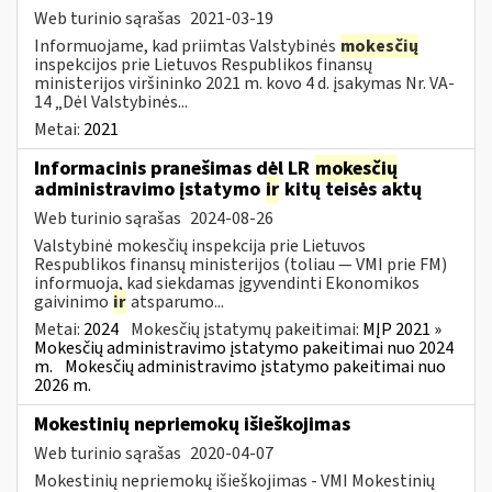
Web turinio sąrašas
2021-03-19
Informuojame, kad priimtas Valstybinės
mokesčių
inspekcijos prie Lietuvos Respublikos finansų
ministerijos viršininko 2021 m. kovo 4 d. įsakymas Nr. VA-
14 „Dėl Valstybinės...
Metai:
2021
Informacinis pranešimas dėl LR
mokesčių
administravimo įstatymo
ir
kitų teisės aktų
Web turinio sąrašas
2024-08-26
Valstybinė mokesčių inspekcija prie Lietuvos
Respublikos finansų ministerijos (toliau — VMI prie FM)
informuoja, kad siekdamas įgyvendinti Ekonomikos
gaivinimo
ir
atsparumo...
Metai:
2024
Mokesčių įstatymų pakeitimai:
MĮP 2021 »
Mokesčių administravimo įstatymo pakeitimai nuo 2024
m.
Mokesčių administravimo įstatymo pakeitimai nuo
2026 m.
Mokestinių nepriemokų išieškojimas
Web turinio sąrašas
2020-04-07
Mokestinių nepriemokų išieškojimas - VMI Mokestinių