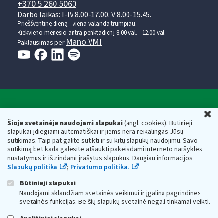
+370 5 260 5060
Darbo laikas: I-IV 8.00-17.00, V 8.00-15.45.
Prieššventinę dieną - viena valanda trumpiau.
Kiekvieno mėnesio antrą penktadienį 8.00 val. - 12.00 val.
Mano VMI
Paklausimas per
Valstybinė mokesčių inspekcija prie Lietuvos
U
Respublikos finansų ministerijos
Šioje svetainėje naudojami slapukai
(angl. cookies). Būtinieji
slapukai įdiegiami automatiškai ir jiems nėra reikalingas Jūsų
Biudžetinė įstaiga. Juridinio asmens kodas — 188659752,
sutikimas. Taip pat galite sutikti ir su kitų slapukų naudojimu. Savo
adresas: Vasario 16-osios g. 14, 01107 Vilnius, Lietuva, el.paštas:
sutikimą bet kada galėsite atšaukti pakeisdami interneto naršyklės
vmi@vmi.lt
, E. pristatymo dėžutės adresas 188659752
nustatymus ir ištrindami įrašytus slapukus. Daugiau informacijos
Duomenys apie Valstybinę mokesčių inspekciją prie Lietuvos
Slapukų politika
;
Privatumo politika.
Respublikos finansų ministerijos kaupiami ir saugomi Juridinių
asmenų registre
Būtinieji slapukai
Naudojami sklandžiam svetainės veikimui ir įgalina pagrindines
svetainės funkcijas. Be šių slapukų svetainė negali tinkamai veikti.