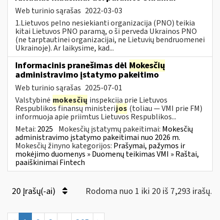
Web turinio sąrašas
2022-03-03
1.Lietuvos pelno nesiekianti organizacija (PNO) teikia
kitai Lietuvos PNO paramą, o ši perveda Ukrainos PNO
(ne tarptautinei organizacijai, ne Lietuvių bendruomenei
Ukrainoje). Ar laikysime, kad...
Informacinis pranešimas dėl
Mokesčių
administravimo įstatymo pakeitimo
Web turinio sąrašas
2025-07-01
Valstybinė
mokesčių
inspekcija prie Lietuvos
Respublikos finansų ministeri
jos
(toliau — VMI prie FM)
informuoja apie priimtus Lietuvos Respublikos...
Metai:
2025
Mokesčių įstatymų pakeitimai:
Mokesčių
administravimo įstatymo pakeitimai nuo 2026 m.
Mokesčių žinyno kategorijos:
Prašymai, pažymos ir
mokėjimo duomenys » Duomenų teikimas VMI » Raštai,
paaiškinimai Fintech
20 Įrašų(-ai)
Rodoma nuo 1 iki 20 iš 7,293 irašų.