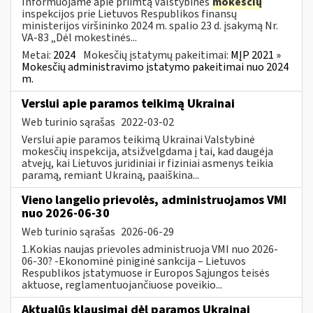
Informuojame apie priimtą Valstybinės
mokesčių
inspekcijos prie Lietuvos Respublikos finansų
ministerijos viršininko 2024 m. spalio 23 d. įsakymą Nr.
VA-83 „Dėl mokestinės...
Metai:
2024
Mokesčių įstatymų pakeitimai:
MĮP 2021 »
Mokesčių administravimo įstatymo pakeitimai nuo 2024
m.
Verslui apie paramos teikimą Ukrainai
Web turinio sąrašas
2022-03-02
Verslui apie paramos teikimą Ukrainai Valstybinė
mokesčių inspekcija, atsižvelgdama į tai, kad daugėja
atvejų, kai Lietuvos juridiniai ir fiziniai asmenys teikia
paramą, remiant Ukrainą, paaiškina...
Vieno langelio prievolės, administruojamos VMI
nuo 2026-06-30
Web turinio sąrašas
2026-06-29
1.Kokias naujas prievoles administruoja VMI nuo 2026-
06-30? -Ekonominė piniginė sankcija – Lietuvos
Respublikos įstatymuose ir Europos Sąjungos teisės
aktuose, reglamentuojančiuose poveikio...
Aktualūs klausimai dėl paramos Ukrainai