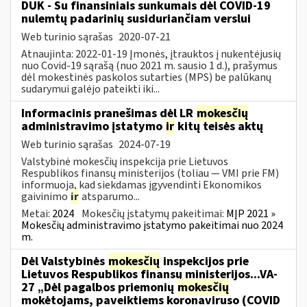
DUK - Su finansiniais sunkumais dėl COVID-19
nulemtų padarinių susiduriančiam verslui
Web turinio sąrašas
2020-07-21
Atnaujinta: 2022-01-19 Įmonės, įtrauktos į nukentėjusių
nuo Covid-19 sąrašą (nuo 2021 m. sausio 1 d.), prašymus
dėl mokestinės paskolos sutarties (MPS) be palūkanų
sudarymui galėjo pateikti iki...
Informacinis pranešimas dėl LR
mokesčių
administravimo įstatymo
ir
kitų teisės aktų
Web turinio sąrašas
2024-07-19
Valstybinė mokesčių inspekcija prie Lietuvos
Respublikos finansų ministerijos (toliau — VMI prie FM)
informuoja, kad siekdamas įgyvendinti Ekonomikos
gaivinimo
ir
atsparumo...
Metai:
2024
Mokesčių įstatymų pakeitimai:
MĮP 2021 »
Mokesčių administravimo įstatymo pakeitimai nuo 2024
m.
Dėl Valstybinės
mokesčių
inspekcijos prie
Lietuvos Respublikos finansų ministerijos...VA-
27 „Dėl pagalbos priemonių
mokesčių
mokėtojams, paveiktiems koronaviruso (COVID