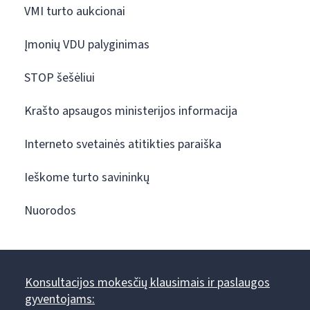
VMI turto aukcionai
Įmonių VDU palyginimas
STOP šešėliui
Krašto apsaugos ministerijos informacija
Interneto svetainės atitikties paraiška
Ieškome turto savininkų
Nuorodos
Konsultacijos mokesčių klausimais ir paslaugos
gyventojams: