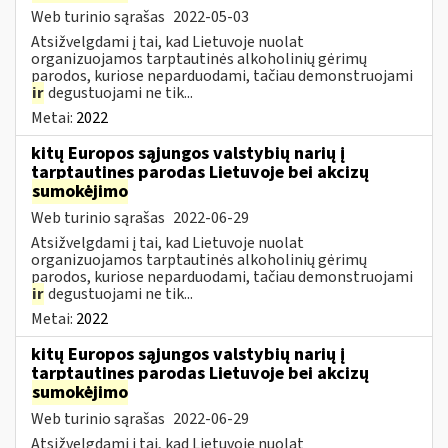
Web turinio sąrašas
2022-05-03
Atsižvelgdami į tai, kad Lietuvoje nuolat
organizuojamos tarptautinės alkoholinių gėrimų
parodos, kuriose neparduodami, tačiau demonstruojami
ir
degustuojami ne tik...
Metai:
2022
kitų Europos sąjungos valstybių narių į
tarptautines parodas Lietuvoje bei akcizų
sumokėjimo
Web turinio sąrašas
2022-06-29
Atsižvelgdami į tai, kad Lietuvoje nuolat
organizuojamos tarptautinės alkoholinių gėrimų
parodos, kuriose neparduodami, tačiau demonstruojami
ir
degustuojami ne tik...
Metai:
2022
kitų Europos sąjungos valstybių narių į
tarptautines parodas Lietuvoje bei akcizų
sumokėjimo
Web turinio sąrašas
2022-06-29
Atsižvelgdami į tai, kad Lietuvoje nuolat