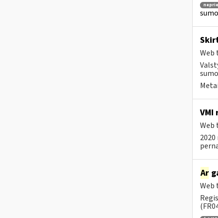
nepri
sumok
Skir
Web t
Valst
sumok
Metai
VMI 
Web t
2020 
pernai
Ar
ga
Web t
Regis
(FR04