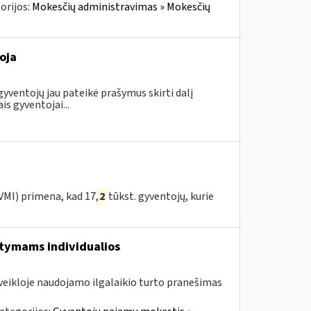
orijos:
Mokesčių administravimas » Mokesčių
oja
gyventojų jau pateikė prašymus skirti dalį
 gyventojai...
 VMI) primena, kad 17,
2
tūkst. gyventojų, kurie
aitymams individualios
veikloje naudojamo ilgalaikio turto pranešimas