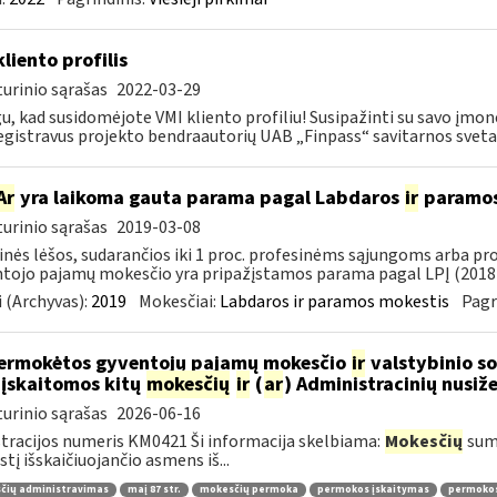
kliento profilis
urinio sąrašas
2022-03-29
u, kad susidomėjote VMI kliento profiliu! Susipažinti su savo įmo
egistravus projekto bendraautorių UAB „Finpass“ savitarnos svetai
Ar
yra laikoma gauta parama pagal Labdaros
ir
paramos 
urinio sąrašas
2019-03-08
inės lėšos, sudarančios iki 1 proc. profesinėms sąjungoms arba pr
tojo pajamų mokesčio yra pripažįstamos parama pagal LPĮ (2018-
 (Archyvas):
2019
Mokesčiai:
Labdaros ir paramos mokestis
Pagr
ermokėtos gyventojų pajamų mokesčio
ir
valstybinio so
 įskaitomos kitų
mokesčių
ir
(
ar
) Administracinių nusi
urinio sąrašas
2026-06-16
tracijos numeris KM0421 Ši informacija skelbiama:
Mokesčių
sumo
tį išskaičiuojančio asmens iš...
čių administravimas
maį 87 str.
mokesčių permoka
permokos įskaitymas
permoko