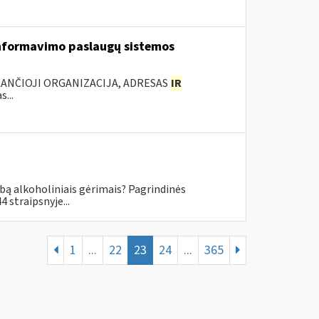
nformavimo paslaugų sistemos
KANČIOJI ORGANIZACIJA, ADRESAS
IR
...
ybą alkoholiniais gėrimais? Pagrindinės
 straipsnyje...
1
...
22
23
24
...
365