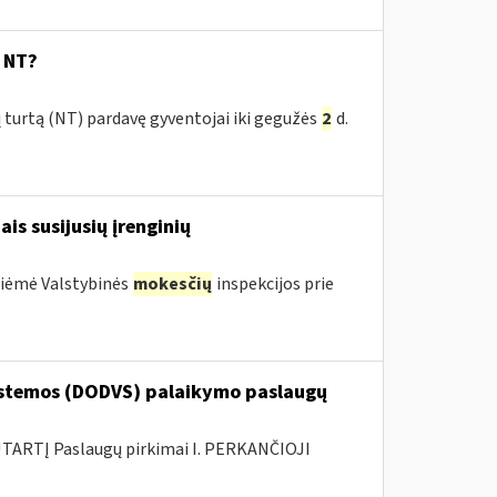
s NT?
 turtą (NT) pardavę gyventojai iki gegužės
2
d.
ais susijusių įrenginių
priėmė Valstybinės
mokesčių
inspekcijos prie
stemos (DODVS) palaikymo paslaugų
ARTĮ Paslaugų pirkimai I. PERKANČIOJI