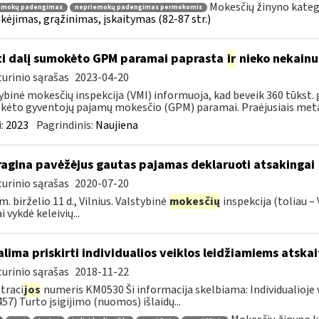
Mokesčių žinyno kateg
emokų padengimas
nepriemokų padengimas permokomis
ėjimas, grąžinimas, įskaitymas (82-87 str.)
ti dalį sumokėto GPM paramai paprasta
ir
nieko nekainu
urinio sąrašas
2023-04-20
ybinė mokesčių inspekcija (VMI) informuoja, kad beveik 360 tūkst. 
ėto gyventojų pajamų mokesčio (GPM) paramai. Praėjusiais metais
:
2023
Pagrindinis:
Naujiena
ragina pavėžėjus gautas pajamas deklaruoti atsakingai
urinio sąrašas
2020-07-20
m. birželio 11 d., Vilnius. Valstybinė
mokesčių
inspekcija (toliau –
 vykdė keleivių...
lima priskirti individualios veiklos leidžiamiems atsk
urinio sąrašas
2018-11-22
traci
jos
numeris KM0530 Ši informacija skelbiama: Individualioje 
57) Turto įsigijimo (nuomos) išlaidų...