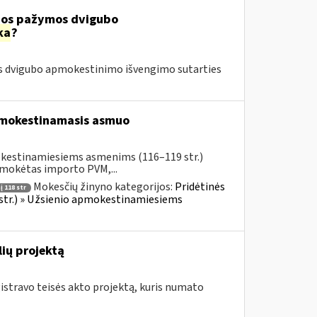
čios pažymos dvigubo
ka
?
os dvigubo apmokestinimo išvengimo sutarties
pmokestinamasis asmuo
okestinamiesiems asmenims (116–119 str.)
umokėtas importo PVM,...
Mokesčių žinyno kategorijos:
Pridėtinės
 118 str
 str.) » Užsienio apmokestinamiesiems
ių projektą
istravo teisės akto projektą, kuris numato