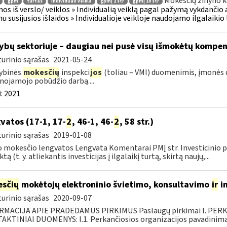
Mokesčių žinyno k
gpm
turtas
individuali veikla
gpmį 2 str
gpmį 10 str
os iš verslo/ veiklos » Individualią veiklą pagal pažymą vykdančio
u susijusios išlaidos » Individualioje veikloje naudojamo ilgalaiki
ybų sektoriuje – daugiau nei pusė visų išmokėtų kompe
urinio sąrašas
2021-05-24
ybinės
mokesčių
inspekci
jos
(toliau – VMI) duomenimis, įmonės
lnojamojo pobūdžio darbą....
:
2021
vatos (17-1, 17-
2
, 46-1, 46-
2
, 58 str.)
urinio sąrašas
2019-01-08
 mokesčio lengvatos Lengvata Komentarai PMĮ str. Investicinio pr
tą (t. y. atliekantis investicijas į ilgalaikį turtą, skirtą naujų,...
sčių
mokėtojų elektroninio švietimo, konsultavimo
ir
i
urinio sąrašas
2020-09-07
RMACIJA APIE PRADEDAMUS PIRKIMUS Paslaugų pirkimai I. PER
KTINIAI DUOMENYS: I.1. Perkančiosios organizacijos pavadinimas