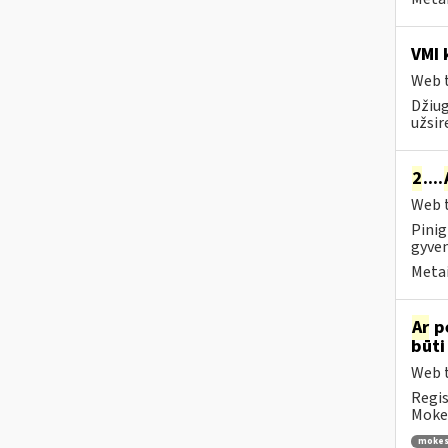
VMI 
Web t
Džiug
užsir
2
....
Web t
Pinig
gyven
Metai
Ar
p
būti
Web t
Regis
Mokes
mokes