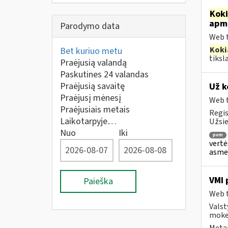
Kok
apmo
Parodymo data
Web t
Koki
Bet kuriuo metu
tiksl
Praėjusią valandą
Paskutines 24 valandas
Praėjusią savaitę
Už k
Praėjusį mėnesį
Web t
Praėjusiais metais
Regis
Laikotarpyje…
Užsie
Nuo
Iki
pvm
vertė
asmen
VMI 
Paieška
Web t
Valst
mokes