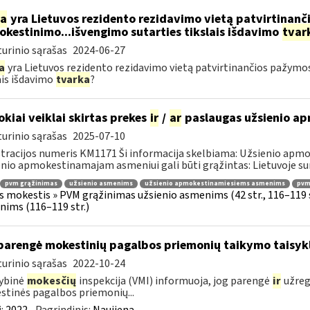
ia
yra Lietuvos rezidento rezidavimo vietą patvirtinan
kestinimo...išvengimo sutarties tikslais išdavimo
tvar
urinio sąrašas
2024-06-27
a
yra Lietuvos rezidento rezidavimo vietą patvirtinančios pažym
ais išdavimo
tvarka
?
okiai veiklai skirtas prekes
ir
/
ar
paslaugas užsienio a
urinio sąrašas
2025-07-10
tracijos numeris KM1171 Ši informacija skelbiama: Užsienio apm
nio apmokestinamajam asmeniui gali būti grąžintas: Lietuvoje s
pvm grąžinimas
užsienio asmenims
užsienio apmokestinamiesiems asmenims
pvmį
s mokestis » PVM grąžinimas užsienio asmenims (42 str., 116–119
ims (116–119 str.)
parengė mokestinių pagalbos priemonių taikymo taisykl
urinio sąrašas
2022-10-24
ybinė
mokesčių
inspekcija (VMI) informuoja, jog parengė
ir
užreg
tinės pagalbos priemonių...