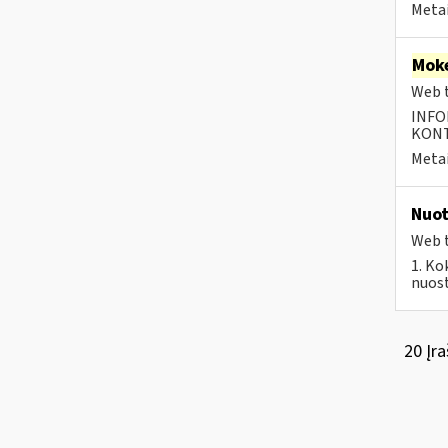
Metai
Moke
Web t
INFO
KONTA
Metai
Nuot
Web t
1. Ko
nuost
20 Įra