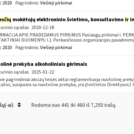
:
2020
Pagrindinis:
Viešieji pirkimai
sčių
mokėtojų elektroninio švietimo, konsultavimo
ir
i
urinio sąrašas
2020-12-18
RMACIJA APIE PRADEDAMUS PIRKIMUS Paslaugų pirkimai I. PER
KTINIAI DUOMENYS: I.1. Perkančiosios organizacijos pavadinimas
:
2020
Pagrindinis:
Viešieji pirkimai
olinė prekyba alkoholiniais gėrimais
urinio sąrašas
2025-01-22
kie pagrindiniai akcizų teisės aktai reglamentuoja nuotolinę prek
atos, susijusios su nuotoline prekyba, yra įtvirtintos Direktyvos1 44
šų(-ai)
Rodoma nuo 441 iki 460 iš 7,293 irašų.