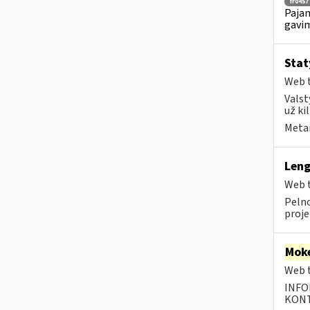
fr0457
Pajam
gavim
Stat
Web t
Valst
už ki
Metai
Leng
Web t
Pelno
projek
Moke
Web t
INFO
KONTA