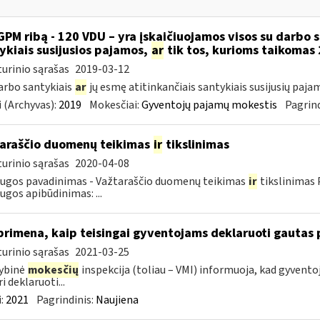
GPM ribą - 120 VDU – yra įskaičiuojamos visos su darbo 
ykiais susijusios pajamos,
ar
tik tos, kurioms taikomas 
urinio sąrašas
2019-03-12
darbo santykiais
ar
jų esmę atitinkančiais santykiais susijusių paja
 (Archyvas):
2019
Mokesčiai:
Gyventojų pajamų mokestis
Pagrind
araščio duomenų teikimas
ir
tikslinimas
urinio sąrašas
2020-04-08
ugos pavadinimas - Važtaraščio duomenų teikimas
ir
tikslinimas P
ugos apibūdinimas: ...
primena, kaip teisingai gyventojams deklaruoti gautas
urinio sąrašas
2021-03-25
ybinė
mokesčių
inspekcija (toliau – VMI) informuoja, kad gyvento
i deklaruoti...
:
2021
Pagrindinis:
Naujiena