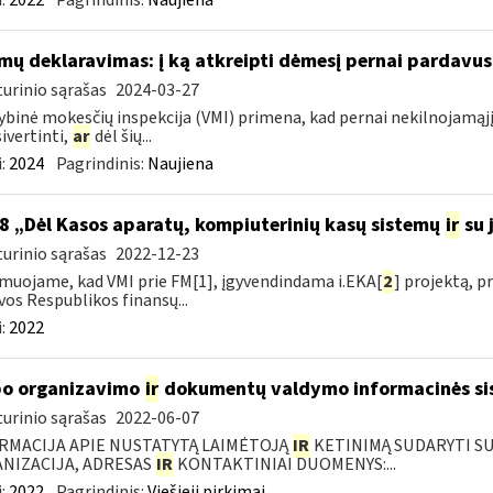
:
2022
Pagrindinis:
Naujiena
mų deklaravimas: į ką atkreipti dėmesį pernai pardavu
urinio sąrašas
2024-03-27
ybinė mokesčių inspekcija (VMI) primena, kad pernai nekilnojamąjį
sivertinti,
ar
dėl šių...
:
2024
Pagrindinis:
Naujiena
8 „Dėl Kasos aparatų, kompiuterinių kasų sistemų
ir
su j
urinio sąrašas
2022-12-23
muojame, kad VMI prie FM[1], įgyvendindama i.EKA[
2
] projektą, 
vos Respublikos finansų...
:
2022
o organizavimo
ir
dokumentų valdymo informacinės si
urinio sąrašas
2022-06-07
RMACIJA APIE NUSTATYTĄ LAIMĖTOJĄ
IR
KETINIMĄ SUDARYTI SUT
NIZACIJA, ADRESAS
IR
KONTAKTINIAI DUOMENYS:...
:
2022
Pagrindinis:
Viešieji pirkimai