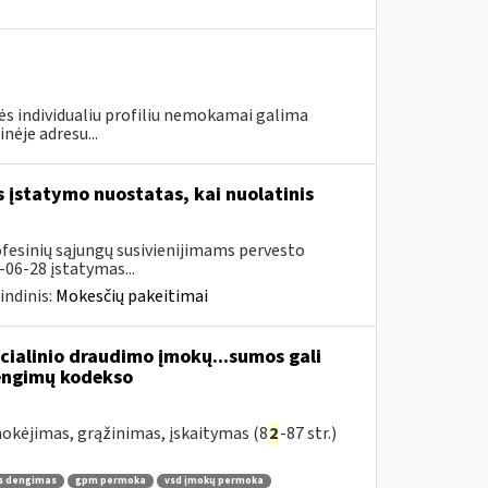
nės individualiu profiliu nemokamai galima
nėje adresu...
įstatymo nuostatas, kai nuolatinis
ofesinių sąjungų susivienijimams pervesto
06-28 įstatymas...
indinis:
Mokesčių pakeitimai
cialinio draudimo įmokų...sumos gali
žengimų kodekso
kėjimas, grąžinimas, įskaitymas (8
2
-87 str.)
s dengimas
gpm permoka
vsd įmokų permoka