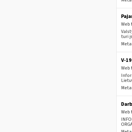
Metai
Paja
Web t
Valst
turi į
Metai
V-19
Web t
Infor
Lietu
Metai
Darb
Web t
INFO
ORGA
Metai