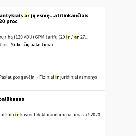
santykiais
ar
jų esmę...atitinkančiais
20 proc
mų ribą (120 VDU) GPM tarifų (20
ir
/
ar
27...
inis:
Mokesčių pakeitimai
aslaugos gavėjai - Fiziniai
ir
juridiniai asmenys
 palūkanas
jai kaip
ir
kasmet deklaruodami pajamas už 2020