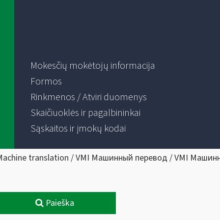
Mokesčių mokėtojų informacija
Formos
Rinkmenos / Atviri duomenys
Skaičiuoklės ir pagalbininkai
Sąskaitos ir įmokų kodai
Machine translation / VMI Машинный перевод / VMI Машин
Paieška