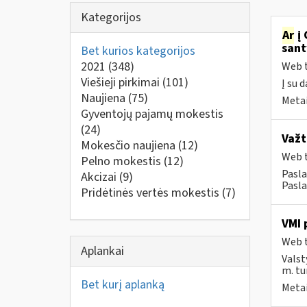
Kategorijos
Ar
į 
sant
Bet kurios kategorijos
2021
(348)
Web t
Viešieji pirkimai
(101)
Į su 
Naujiena
(75)
Metai
Gyventojų pajamų mokestis
(24)
Važt
Mokesčio naujiena
(12)
Web t
Pelno mokestis
(12)
Pasla
Akcizai
(9)
Pasla
Pridėtinės vertės mokestis
(7)
VMI 
Web t
Aplankai
Valst
m. tur
Bet kurį aplanką
Metai