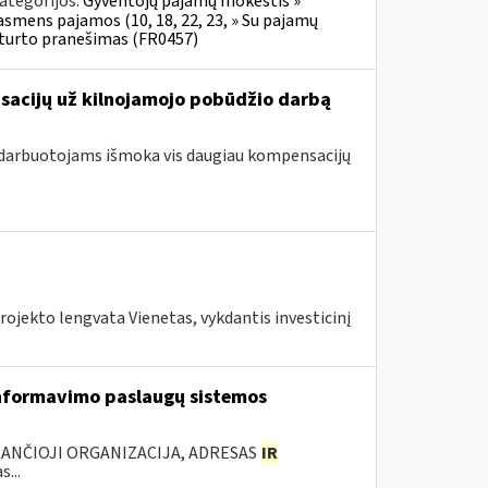
ategorijos:
Gyventojų pajamų mokestis »
 asmens pajamos (10, 18, 22, 23, » Su pajamų
o turto pranešimas (FR0457)
nsacijų už kilnojamojo pobūdžio darbą
 darbuotojams išmoka vis daugiau kompensacijų
ojekto lengvata Vienetas, vykdantis investicinį
nformavimo paslaugų sistemos
KANČIOJI ORGANIZACIJA, ADRESAS
IR
...