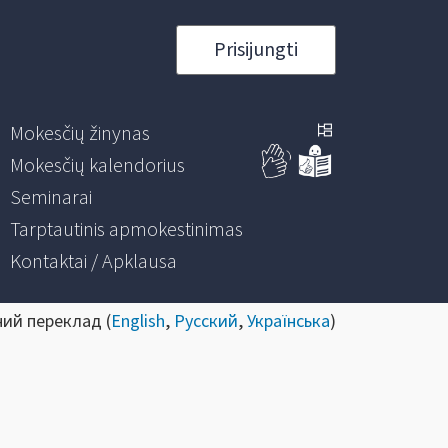
Prisijungti
Mokesčių žinynas
Mokesčių kalendorius
Seminarai
Tarptautinis apmokestinimas
Kontaktai / Apklausa
ний переклад (
English
,
Русский
,
Українська
)