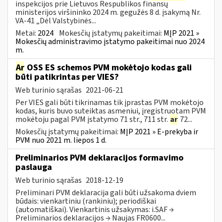
inspekcijos prie Lietuvos Respublikos finansų
ministerijos viršininko 2024 m. gegužės 8 d. įsakymą Nr.
VA-41 „Dėl Valstybinės...
Metai:
2024
Mokesčių įstatymų pakeitimai:
MĮP 2021 »
Mokesčių administravimo įstatymo pakeitimai nuo 2024
m.
Ar
OSS ES schemos PVM mokėtojo kodas gali
būti patikrintas per VIES?
Web turinio sąrašas
2021-06-21
Per VIES gali būti tikrinamas tik įprastas PVM mokėtojo
kodas, kuris buvo suteiktas asmeniui, įregistruotam PVM
mokėtoju pagal PVM įstatymo 71 str., 711 str.
ar
72...
Mokesčių įstatymų pakeitimai:
MĮP 2021 » E-prekyba ir
PVM nuo 2021 m. liepos 1 d.
Preliminarios PVM deklaracijos formavimo
paslauga
Web turinio sąrašas
2018-12-19
Preliminari PVM deklaracija gali būti užsakoma dviem
būdais: vienkartiniu (rankiniu); periodiškai
(automatiškai). Vienkartinis užsakymas: i.SAF →
Preliminarios deklaracijos → Naujas FR0600...