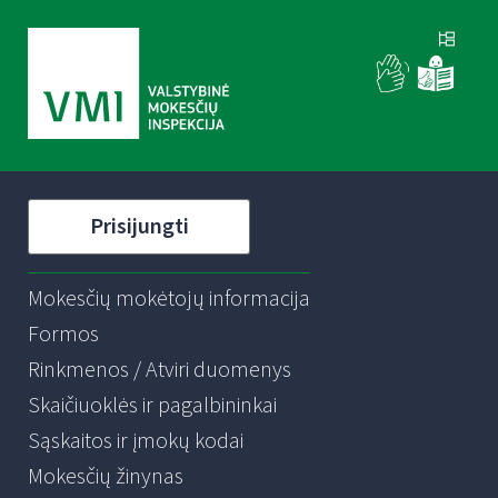
Prisijungti
Mokesčių mokėtojų informacija
Formos
Rinkmenos / Atviri duomenys
Skaičiuoklės ir pagalbininkai
Sąskaitos ir įmokų kodai
Mokesčių žinynas