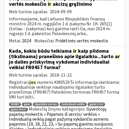
vertės mokesčio
ir
akcizų grąžinimo
Web turinio sąrašas
2024-09-09
Informuojame, kad Lietuvos Respublikos finansų
ministro 2024 m. rugpjūčio 1 d. įsakymu Nr. 1K-265[1]
(toliau - Įsakymas) kurį galima rasti čia, nuo 2024 m.
rugsėjo 1 d. pakeistos Palankesnių arba...
Metai:
2024
Mokesčiai:
Pridėtinės vertės mokestis
Kada, kokiu būdu teikiama
ir
kaip pildoma
(tikslinama) pranešimo apie ilgalaikio...turto
ar
jo dalies priskyrimą vykdomai individualiai
veiklai FR0457 forma?
Web turinio sąrašas
2018-11-22
Registraci
jos
numeris KM0529 Ši informacija skelbiama:
Individualioje veikloje naudojamo ilgalaikio turto
pranešimas (FR0457) Pateikimo terminas FR0457 forma
VMI turi būti...
fr0457
gpm
ilgalaikis turtas
individuali veikla
gpmį 2 str
Mokesčių žinyno kategorijos:
Gyventojų
gpmį 10 str
pajamų mokestis » Pajamos iš verslo/ veiklos »
Individualią veiklą pagal pažymą vykdančio asmens
pajamos (10, 18, 22, 23, » Su pajamų gavimu susijusios
išlaidos » Individualioje veikloje naudojamo ilgalaikio