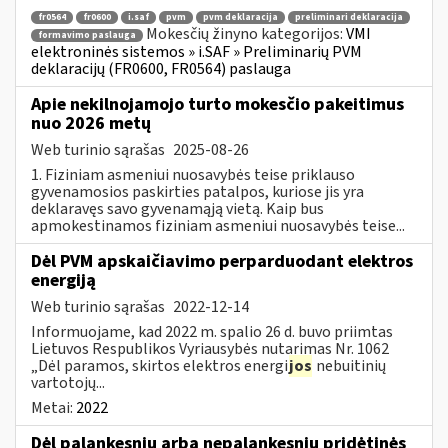
fr0564
fr0600
i.saf
pvm
pvm deklaracija
preliminari deklaracija
Mokesčių žinyno kategorijos:
VMI
formavimo paslauga
elektroninės sistemos » i.SAF » Preliminarių PVM
deklaracijų (FR0600, FR0564) paslauga
Apie nekilnojamojo turto mokesčio pakeitimus
nuo 2026 metų
Web turinio sąrašas
2025-08-26
1. Fiziniam asmeniui nuosavybės teise priklauso
gyvenamosios paskirties patalpos, kuriose jis yra
deklaravęs savo gyvenamąją vietą. Kaip bus
apmokestinamos fiziniam asmeniui nuosavybės teise...
Dėl PVM apskaičiavimo perparduodant elektros
energiją
Web turinio sąrašas
2022-12-14
Informuojame, kad 2022 m. spalio 26 d. buvo priimtas
Lietuvos Respublikos Vyriausybės nutarimas Nr. 1062
„Dėl paramos, skirtos elektros energi
jos
nebuitinių
vartotojų...
Metai:
2022
Dėl palankesnių arba nepalankesnių pridėtinės