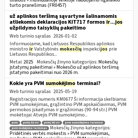
turto pranešimas (FR0457)
už aplinkos teršimą sąvartyne šalinamomis
atliekomis deklaracijos KIT717 formos
ir
...
jos
užpildymo taisyklių pakeitimo
Web turinio sąrašas
2026-01-02
Informuojame, kad Lietuvos Respublikos aplinkos
ministro
ir
Valstybinės
mokesčių
inspekci
jos
prie
Lietuvos Respublikos...
Metai:
2025
Mokesčių žinyno kategorijos:
Mokesčių
įstatymų pakeitimai » Mokesčio už aplinkos teršimą
įstatymo pakeitimai nuo 2026 m.
Kokie yra PVM
sumokėjimo
terminai?
Web turinio sąrašas
2025-05-19
Registracijos numeris KM0677 Ši informacija skelbiama:
PVM sumokėjimas, grąžintino PVM apskaičiavimas, PVM
permokos įskaitymas ir grąžinimas (90-94 str.) PVM
mokėtojai: Atvejis PVM sumokėjimo...
pvm
pvmį 92 str
pvmį 90 str
pvm sumokėjimo terminai
Mokesčių žinyno kategorijos:
pvm mokėjimo terminas
Pridėtinės vertės mokestis » PVM sumokėjimas,