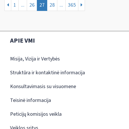
1
...
26
27
28
...
365
APIE VMI
Misija, Vizija ir Vertybės
Struktūra ir kontaktinė informacija
Konsultavimasis su visuomene
Teisinė informacija
Peticijų komisijos veikla
Veiklos sritys