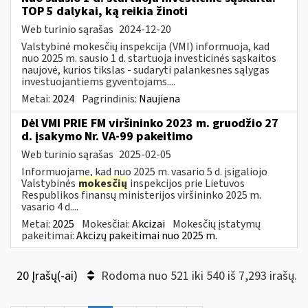
TOP 5 dalykai, ką reikia žinoti
Web turinio sąrašas
2024-12-20
Valstybinė mokesčių inspekcija (VMI) informuoja, kad
nuo 2025 m. sausio 1 d. startuoja investicinės sąskaitos
naujovė, kurios tikslas - sudaryti palankesnes sąlygas
investuojantiems gyventojams....
Metai:
2024
Pagrindinis:
Naujiena
Dėl VMI PRIE FM viršininko 2023 m. gruodžio 27
d. įsakymo Nr. VA-99 pakeitimo
Web turinio sąrašas
2025-02-05
Informuojame, kad nuo 2025 m. vasario 5 d. įsigaliojo
Valstybinės
mokesčių
inspekcijos prie Lietuvos
Respublikos finansų ministerijos viršininko 2025 m.
vasario 4 d....
Metai:
2025
Mokesčiai:
Akcizai
Mokesčių įstatymų
pakeitimai:
Akcizų pakeitimai nuo 2025 m.
20 Įrašų(-ai)
Rodoma nuo 521 iki 540 iš 7,293 irašų.