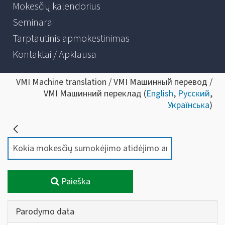
Mokesčių kalendorius
Seminarai
Tarptautinis apmokestinimas
Kontaktai / Apklausa
VMI Machine translation / VMI Машинный перевод /
VMI Машинний переклад (
English
,
Русский
,
Українська
)
Paieška
Parodymo data