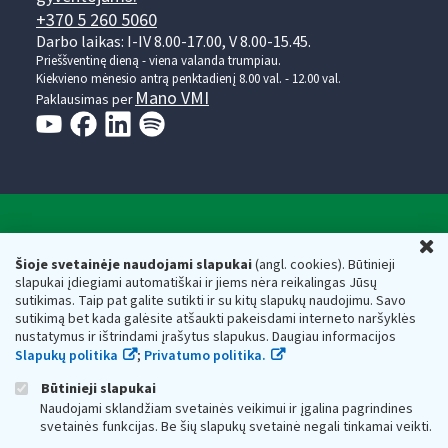
+370 5 260 5060
Darbo laikas: I-IV 8.00-17.00, V 8.00-15.45.
Prieššventinę dieną - viena valanda trumpiau.
Kiekvieno mėnesio antrą penktadienį 8.00 val. - 12.00 val.
Mano VMI
Paklausimas per
Valstybinė mokesčių inspekcija prie Lietuvos
U
Respublikos finansų ministerijos
Šioje svetainėje naudojami slapukai
(angl. cookies). Būtinieji
slapukai įdiegiami automatiškai ir jiems nėra reikalingas Jūsų
Biudžetinė įstaiga. Juridinio asmens kodas — 188659752,
sutikimas. Taip pat galite sutikti ir su kitų slapukų naudojimu. Savo
adresas: Vasario 16-osios g. 14, 01107 Vilnius, Lietuva, el.paštas:
sutikimą bet kada galėsite atšaukti pakeisdami interneto naršyklės
vmi@vmi.lt
, E. pristatymo dėžutės adresas 188659752
nustatymus ir ištrindami įrašytus slapukus. Daugiau informacijos
Duomenys apie Valstybinę mokesčių inspekciją prie Lietuvos
Slapukų politika
;
Privatumo politika.
Respublikos finansų ministerijos kaupiami ir saugomi Juridinių
asmenų registre
Būtinieji slapukai
Naudojami sklandžiam svetainės veikimui ir įgalina pagrindines
svetainės funkcijas. Be šių slapukų svetainė negali tinkamai veikti.