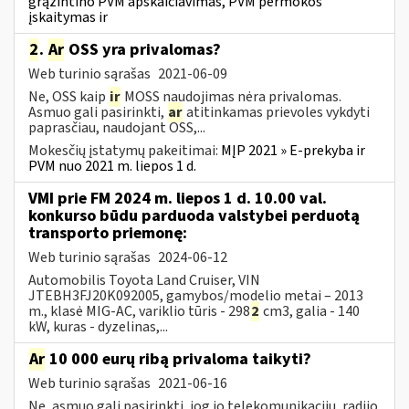
grąžintino PVM apskaičiavimas, PVM permokos
įskaitymas ir
2
.
Ar
OSS yra privalomas?
Web turinio sąrašas
2021-06-09
Ne, OSS kaip
ir
MOSS naudojimas nėra privalomas.
Asmuo gali pasirinkti,
ar
atitinkamas prievoles vykdyti
paprasčiau, naudojant OSS,...
Mokesčių įstatymų pakeitimai:
MĮP 2021 » E-prekyba ir
PVM nuo 2021 m. liepos 1 d.
VMI prie FM 2024 m. liepos 1 d. 10.00 val.
konkurso būdu parduoda valstybei perduotą
transporto priemonę:
Web turinio sąrašas
2024-06-12
Automobilis Toyota Land Cruiser, VIN
JTEBH3FJ20K092005, gamybos/modelio metai – 2013
m., klasė MIG-AC, variklio tūris - 298
2
cm3, galia - 140
kW, kuras - dyzelinas,...
Ar
10 000 eurų ribą privaloma taikyti?
Web turinio sąrašas
2021-06-16
Ne, asmuo gali pasirinkti, jog jo telekomunikacijų, radijo