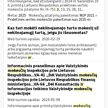
Informuojame, kad atsižvelgiant į 2024 m. balandžio 10
d. priimtą Lietuvos Respublikos pridėtinės vertės
mokesčio įstatymo Nr. IX-751
2
, 13, 15, 28, 31,...
Metai:
2025
Mokesčių įstatymų pakeitimai:
MĮP 2021 »
Pridėtinės vertės mokesčio pakeitimai nuo 2025 m.
Kas turi mokėti nekilnojamojo turto mokestį už
nekilnojamąjį turtą, jeigu jis išnuomotas?
Web turinio sąrašas
2020-02-19
Jeigu fizinis asmuo, jam nuosavybės teise priklausantį
arba įsigyjamą nekilnojamąjį turtą perduoda naudoti
juridiniam asmeniui ilgiau kaip vieno mėnesio
laikotarpiui
ar
...
Informacinis pranešimas apie Valstybinės
mokesčių
inspekcijos prie Lietuvos
Respublikos...VA-41 „Dėl Valstybinės
mokesčių
inspekcijos prie Lietuvos Respublikos finansų
ministerijos...VA-66 „Dėl Konsultacijų
ir
informacijos teikimo Valstybinėje
mokesčių
inspekcijoje
Web turinio sąrašas
2024-05-09
Informuojame apie priimtą Valstybinės
mokesčių