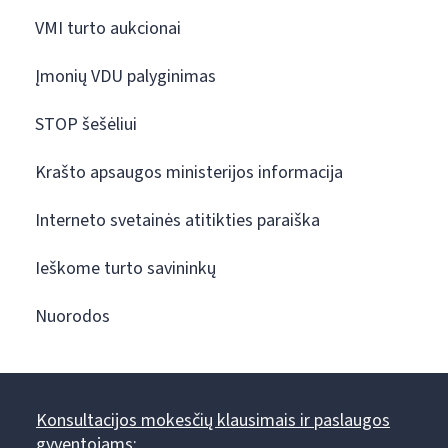
VMI turto aukcionai
Įmonių VDU palyginimas
STOP šešėliui
Krašto apsaugos ministerijos informacija
Interneto svetainės atitikties paraiška
Ieškome turto savininkų
Nuorodos
Konsultacijos mokesčių klausimais ir paslaugos
gyventojams: