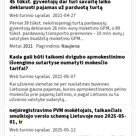
45 tūkst. gyventojų dar turi savaitę laiko
deklaruoti pajamas už parduotą turtą
Web turinio sąrašas
2021-04-27
Pernai 39 tūkst. nekilnojamąjį turtą pardavusių
gyventojų deklaravo 26 mln. eurų mokėtino GPM, o 89
tūkst. pardavusių transporto priemones – 10 mln. eurų į
valstybės biudžetą mokėtino GPM....
Metai:
2021
Pagrindinis:
Naujiena
Kada gali būti taikomi dvigubo apmokestinimo
išvengimo sutartyse numatyti mokesčio
tarifai?
Web turinio sąrašas
2021-06-07
Kai užsienio vienetas ne per nuolatines buveines
Lietuvoje gauna pajamas, kurios apmokestinamos pelno
mokesčiu prie pajamų šaltinio, o pagal Lietuvos su ta
užsienio valstybe sudarytą...
neįsiregistravimo PVM mokėtojais, taikančiais
smulkiojo verslo schemą Lietuvoje nuo 2025-05-
01,
ir
Web turinio sąrašas
2025-05-12