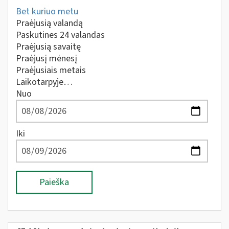
Bet kuriuo metu
Praėjusią valandą
Paskutines 24 valandas
Praėjusią savaitę
Praėjusį mėnesį
Praėjusiais metais
Laikotarpyje…
Nuo
Iki
Paieška