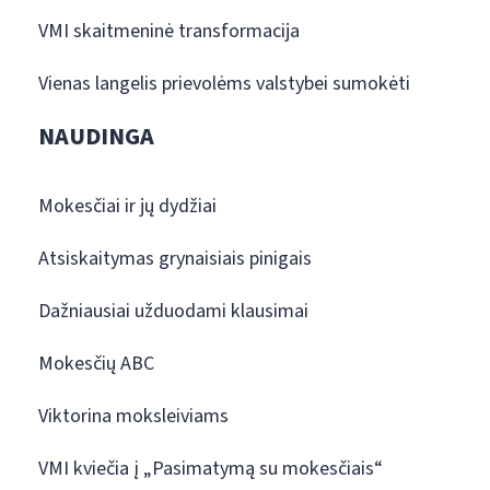
VMI skaitmeninė transformacija
Vienas langelis prievolėms valstybei sumokėti
NAUDINGA
Mokesčiai ir jų dydžiai
Atsiskaitymas grynaisiais pinigais
Dažniausiai užduodami klausimai
Mokesčių ABC
Viktorina moksleiviams
VMI kviečia į „Pasimatymą su mokesčiais“