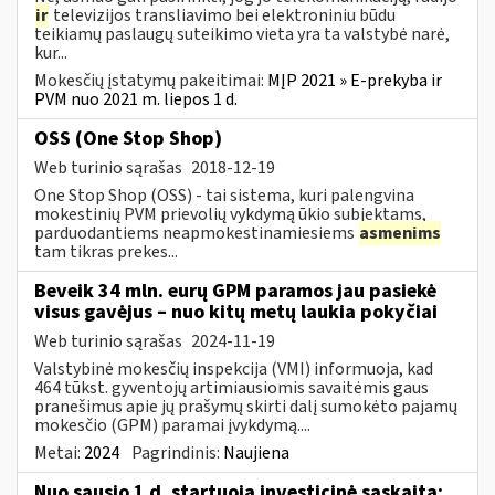
ir
televizijos transliavimo bei elektroniniu būdu
teikiamų paslaugų suteikimo vieta yra ta valstybė narė,
kur...
Mokesčių įstatymų pakeitimai:
MĮP 2021 » E-prekyba ir
PVM nuo 2021 m. liepos 1 d.
OSS (One Stop Shop)
Web turinio sąrašas
2018-12-19
One Stop Shop (OSS) - tai sistema, kuri palengvina
mokestinių PVM prievolių vykdymą ūkio subjektams,
parduodantiems neapmokestinamiesiems
asmenims
tam tikras prekes...
Beveik 34 mln. eurų GPM paramos jau pasiekė
visus gavėjus – nuo kitų metų laukia pokyčiai
Web turinio sąrašas
2024-11-19
Valstybinė mokesčių inspekcija (VMI) informuoja, kad
464 tūkst. gyventojų artimiausiomis savaitėmis gaus
pranešimus apie jų prašymų skirti dalį sumokėto pajamų
mokesčio (GPM) paramai įvykdymą....
Metai:
2024
Pagrindinis:
Naujiena
Nuo sausio 1 d. startuoja investicinė sąskaita: