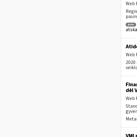
Web t
Regis
pasin
pvm
atska
Atid
Web t
2020 
veikl
Fina
dėl 
Web t
Stand
gyven
Metai
VMI 