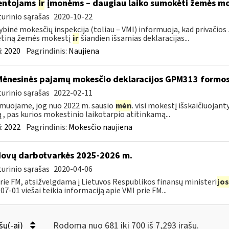
entojams
ir
įmonėms – daugiau laiko sumokėti žemės mo
urinio sąrašas
2020-10-22
ybinė mokesčių inspekcija (toliau – VMI) informuoja, kad privači
tiną žemės mokestį
ir
šiandien išsamias deklaracijas...
:
2020
Pagrindinis:
Naujiena
Mėnesinės pajamų mokesčio deklaracijos GPM313 formo
urinio sąrašas
2022-02-11
muojame, jog nuo 2022 m. sausio
mėn
. visi mokestį išskaičiuojant
ą , pas kurios mokestinio laikotarpio atitinkamą...
:
2022
Pagrindinis:
Mokesčio naujiena
ovų darbotvarkės 2025-2026 m.
urinio sąrašas
2020-04-06
rie FM, atsižvelgdama į Lietuvos Respublikos finansų ministeri
jos
07-01 viešai teikia informaciją apie VMI prie FM...
šų(-ai)
Rodoma nuo 681 iki 700 iš 7,293 irašų.