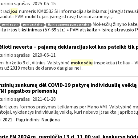
urinio sąrašas
2025-05-15
traci
jos
numeris KM0533 Ši informacija skelbiama: Įsiregistravu
audoti PVM mokėtojais įsiregistravę fiziniai asmenys,...
Mokesčių žinyno kate
pvmį 58 str
pvm atskaita
fizinio asmens pvm atskaita
ita ir jos tikslinimas (57-69 str.) » PVM atskaita » Įsiregistravus
ėlioti neverta – pajamų deklaracijas kol kas pateikė tik
urinio sąrašas
2020-06-11
m. birželio 9 d., Vilnius. Valstybinė
mokesčių
inspekcija (toliau – V
os už 2019 metus deklaravo daugiau nei...
nsinių sunkumų dėl COVID-19 patyrę individualią veiklą 
VMI pagalbos priemonių
urinio sąrašas
2021-01-28
artizuos formos prašymas teikiamas per Mano VMI. Valstybinė moke
tojai, vykdantys individualią veiklą, kuri nebuvo įtraukta į apribotų 
:
2021
Pagrindinis:
Naujiena
prie FM 2024 m. rugpjūčio 13 d. 11.00 val. konkurso bū