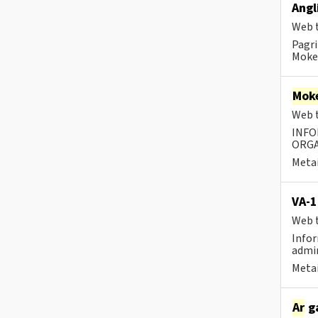
Angl
Web t
Pagri
Mokes
Moke
Web t
INFO
ORGA
Metai
VA-1
Web t
Infor
admin
Metai
Ar
ga