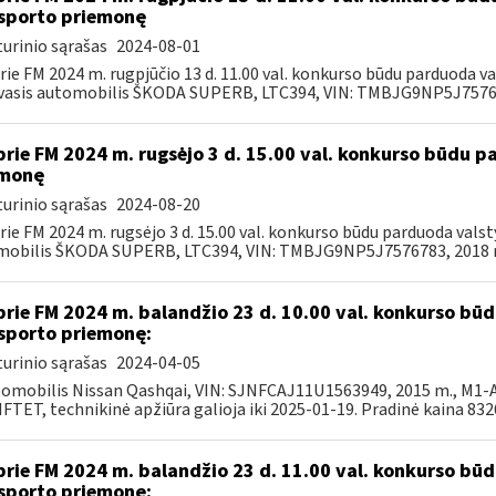
sporto priemonę
urinio sąrašas
2024-08-01
rie FM 2024 m. rugpjūčio 13 d. 11.00 val. konkurso būdu parduoda 
asis automobilis ŠKODA SUPERB, LTC394, VIN: TMBJG9NP5J757678
prie FM 2024 m. rugsėjo 3 d. 15.00 val. konkurso būdu 
emonę
urinio sąrašas
2024-08-20
rie FM 2024 m. rugsėjo 3 d. 15.00 val. konkurso būdu parduoda val
obilis ŠKODA SUPERB, LTC394, VIN: TMBJG9NP5J7576783, 2018 m.
prie FM 2024 m. balandžio 23 d. 10.00 val. konkurso b
sporto priemonę:
urinio sąrašas
2024-04-05
tomobilis Nissan Qashqai, VIN: SJNFCAJ11U1563949, 2015 m., M1-AF
TET, technikinė apžiūra galioja iki 2025-01-19. Pradinė kaina 8326,
prie FM 2024 m. balandžio 23 d. 11.00 val. konkurso b
sporto priemonę: