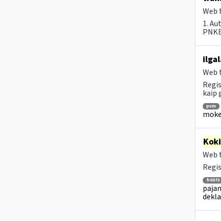
Web t
1. Au
PNKEC
ilga
Web t
Regis
kaip
pvm
mokes
Kok
Web t
Regis
fr0573
pajam
dekla