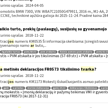
urinio sąrašas
2024-04-05
tomobilis BMW 730D, VIN: WBA7C21050G479911, 2016 m., M1-AA, 299
CNE, technikinė apžiūra galioja iki 2025-11-24. Pradinė kaina 2844
laikio turto, prekių (paslaugų), susijusių su gyvenamoj
urinio sąrašas
2018-11-22
traci
jos
numeris KM0535 Ši informacija skelbiama: Įsiregistravus
 gyvenamojo namo
ar
buto,...
ilgalaikis turtas
pvmį 58 str
pvm atskaita
fizinio asmens pvm atskaita
pvmį 61 st
tis » PVM atskaita ir jos tikslinimas (57-69 str.) » PVM atskaita 
ia
metinės deklaracijos FR0573 tikslinimo
tvarka
?
urinio sąrašas
2018-11-22
traci
jos
numeris KM1173 Mokestį išskaičiuojantis asmuo pateikto
gpm
u priedas
metinė deklaracija
gpmį 24 str
deklaracijos tikslinimas
a prie
ų mokestis » Įmonių deklaracijų ir pažymų teikimas VMI ir gyvento
racija FR0573 (iki 2017-12-31)