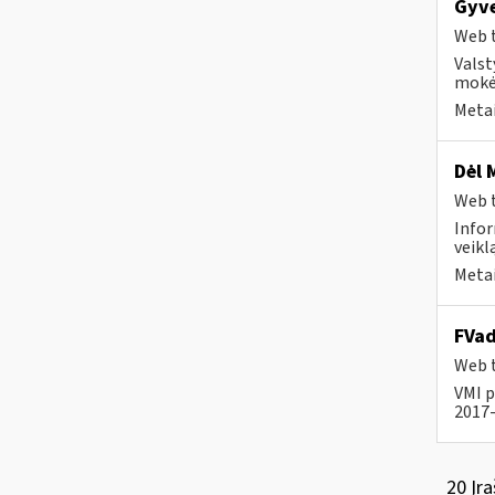
Gyv
Web t
Valst
mokė
Metai
Dėl 
Web t
Infor
veikl
Metai
FVad
Web t
VMI p
2017-
20 Įra