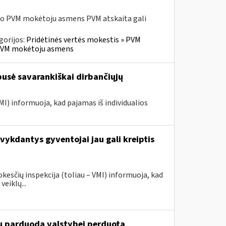
sio PVM mokėtoju asmens PVM atskaita gali
gorijos:
Pridėtinės vertės mokestis » PVM
io PVM mokėtoju asmens
 pusė savarankiškai dirbančiųjų
MI) informuoja, kad pajamas iš individualios
vykdantys gyventojai jau gali kreiptis
sčių inspekcija (toliau – VMI) informuoja, kad
veiklų...
du parduoda valstybei perduotą