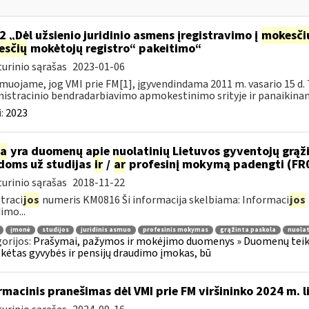
2 „Dėl užsienio juridinio asmens įregistravimo į
mokesči
esčių
mokėtojų registro“ pakeitimo“
urinio sąrašas
2023-01-06
muojame, jog VMI prie FM[1], įgyvendindama 2011 m. vasario 15 d. 
istracinio bendradarbiavimo apmokestinimo srityje ir panaikinanč
:
2023
ia
yra duomenų apie nuolatinių Lietuvos gyventojų grąžint
idoms už studijas
ir
/
ar
profesinį mokymą padengti (FR
urinio sąrašas
2018-11-22
traci
jos
numeris KM0816 Ši informacija skelbiama: Informaci
jos
imo...
įmonė
studijos
juridinis asmuo
profesinis mokymas
grąžinta paskola
nuolat
orijos:
Prašymai, pažymos ir mokėjimo duomenys » Duomenų teiki
ėtas gyvybės ir pensijų draudimo įmokas, bū
rmacinis pranešimas dėl VMI prie FM viršininko 2024 m. l