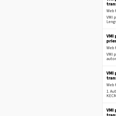
tran
Web t
VMI p
Lengv
VMI 
pri
Web t
VMI p
autom
VMI 
tran
Web t
1. Au
KECMF
VMI 
tran