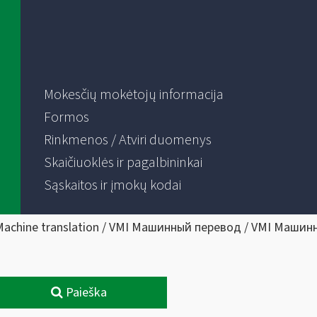
Mokesčių mokėtojų informacija
Formos
Rinkmenos / Atviri duomenys
Skaičiuoklės ir pagalbininkai
Sąskaitos ir įmokų kodai
Machine translation / VMI Машинный перевод / VMI Машин
Paieška