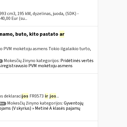
3 cm3, 195 kW, dyzelinas, juoda, (SDK) -
0,00 Eur (su...
o namo, buto, kito pastato
ar
io PVM mokėtoju asmens Tokio ilgalaikio turto,
Mokesčių žinyno kategorijos:
Pridėtinės vertės
r
» Įsiregistravusio PVM mokėtoju asmens
s deklaraci
jos
FR0573
ir
jos
...
Mokesčių žinyno kategorijos:
Gyventojų
das
jams (V skyrius) » Metinė A klasės pajamų