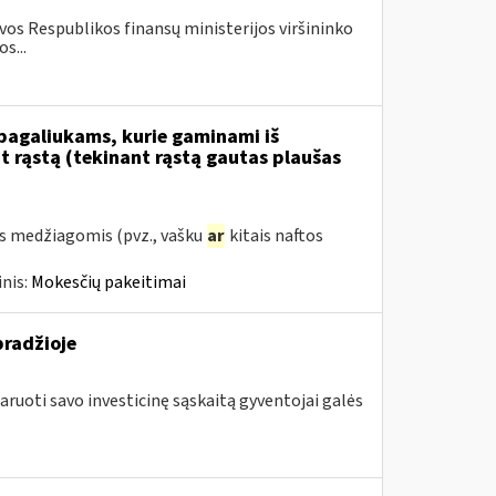
os Respublikos finansų ministerijos viršininko
s...
 pagaliukams, kurie gaminami iš
 rąstą (tekinant rąstą gautas plaušas
s medžiagomis (pvz., vašku
ar
kitais naftos
nis:
Mokesčių pakeitimai
pradžioje
aruoti savo investicinę sąskaitą gyventojai galės