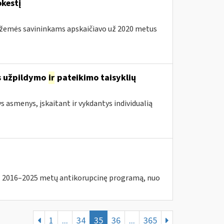
kestį
os žemės savininkams apskaičiavo už 2020 metus
s užpildymo
ir
pateikimo taisyklių
ys asmenys, įskaitant ir vykdantys individualią
2016–2025 metų antikorupcinę programą, nuo
1
...
34
35
36
...
365