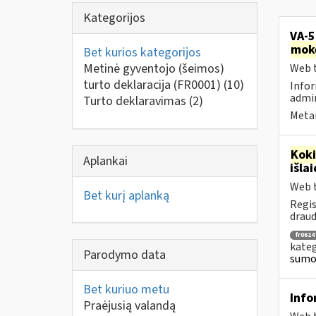
Kategorijos
VA-5
mok
Bet kurios kategorijos
Metinė gyventojo (šeimos)
Web t
turto deklaracija (FR0001)
(10)
Infor
admin
Turto deklaravimas
(2)
Metai
Kok
Aplankai
išla
Web t
Bet kurį aplanką
Regis
draud
fr0614
kateg
Parodymo data
sumok
Bet kuriuo metu
Info
Praėjusią valandą