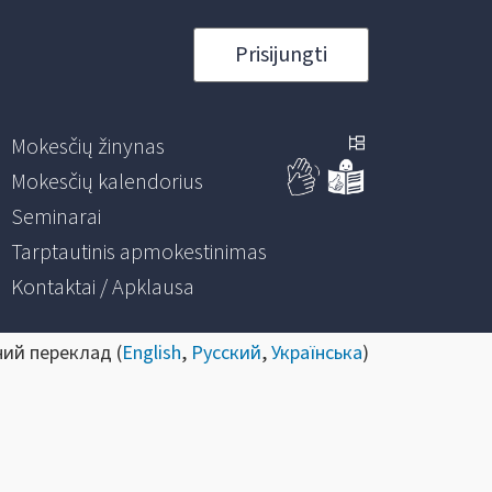
Prisijungti
Mokesčių žinynas
Mokesčių kalendorius
Seminarai
Tarptautinis apmokestinimas
Kontaktai / Apklausa
ний переклад (
English
,
Русский
,
Українська
)