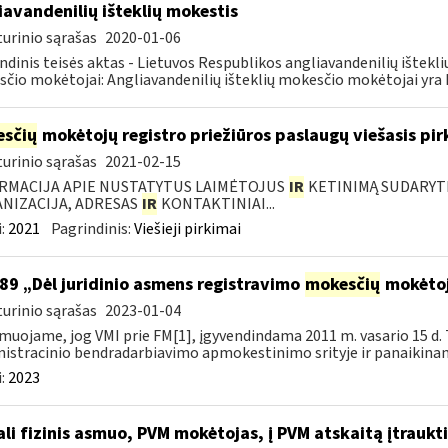
iavandenilių išteklių mokestis
urinio sąrašas
2020-01-06
ndinis teisės aktas - Lietuvos Respublikos angliavandenilių ištekl
čio mokėtojai: Angliavandenilių išteklių mokesčio mokėtojai yra L
sčių
mokėtojų registro priežiūros paslaugų viešasis pi
urinio sąrašas
2021-02-15
RMACIJA APIE NUSTATYTUS LAIMĖTOJUS
IR
KETINIMĄ SUDARYTI 
NIZACIJA, ADRESAS
IR
KONTAKTINIAI...
:
2021
Pagrindinis:
Viešieji pirkimai
89 „Dėl juridinio asmens registravimo
mokesčių
mokėtoj
urinio sąrašas
2023-01-04
muojame, jog VMI prie FM[1], įgyvendindama 2011 m. vasario 15 d. 
istracinio bendradarbiavimo apmokestinimo srityje ir panaikinanč
:
2023
li fizinis asmuo, PVM mokėtojas, į PVM atskaitą įtraukti