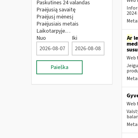
Web t
Paskutines 24 valandas
Infor
Praėjusią savaitę
2024 
Praėjusį mėnesį
Metai
Praėjusiais metais
Laikotarpyje…
Nuo
Iki
Ar
le
medi
sus
Web t
Jeigu
Paieška
produ
Metai
Gyve
Web t
Valst
bala
Metai