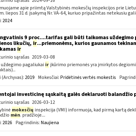
urinio sąrašas
2024-09-16
muojame apie priimtą Valstybinės mokesčių inspekcijos prie Lietuv
m. liepos 31 d. įsakymą Nr. VA-64, kuriuo pripažintas netekusiu galio
:
2024
ngvatinis 9 proc....tarifas gali būti taikomas uždegimo
enos likučių,
ir
...priemonėms, kurios gaunamos tekinant
ukamas
ir
urinio sąrašas
2019-03-08
 uždegimo pagaliukai
ir
įkūrimo priemonės yra įmirkytos degiomi
ktais)...
 (Archyvas):
2019
Mokesčiai:
Pridėtinės vertės mokestis
Pagrindi
ntojai investicinę sąskaitą galės deklaruoti balandžio 
urinio sąrašas
2026-03-12
ybinė
mokesčių
inspekcija (VMI) informuoja, kad pirmą kartą dekl
ndžio
mėn
. pradžioje....
:
2026
Pagrindinis:
Naujiena