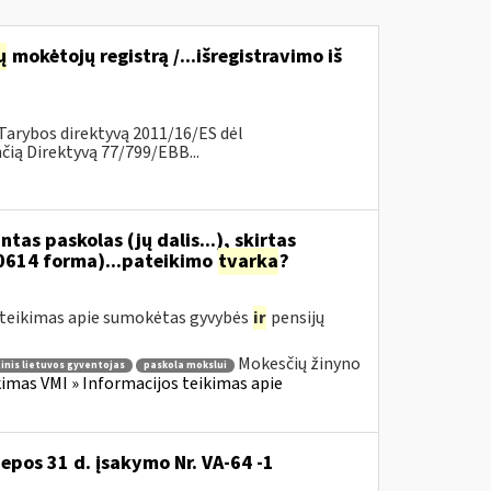
ų
mokėtojų registrą /...išregistravimo iš
Tarybos direktyvą 2011/16/ES dėl
ią Direktyvą 77/799/EBB...
as paskolas (jų dalis...), skirtas
0614 forma)...pateikimo
tvarka
?
teikimas apie sumokėtas gyvybės
ir
pensijų
Mokesčių žinyno
inis lietuvos gyventojas
paskola mokslui
mas VMI » Informacijos teikimas apie
iepos 31 d. įsakymo Nr. VA-64 -1