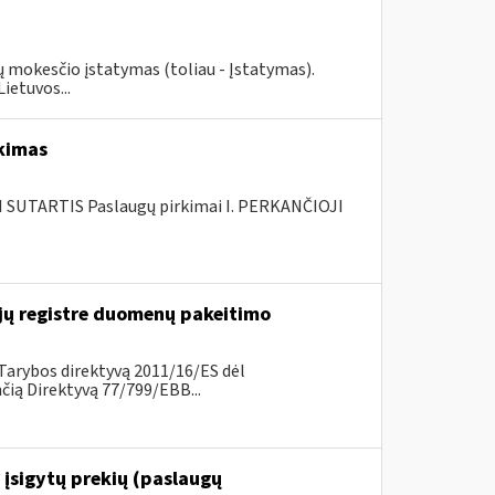
ių mokesčio įstatymas (toliau - Įstatymas).
ietuvos...
rkimas
SUTARTIS Paslaugų pirkimai I. PERKANČIOJI
ų registre duomenų pakeitimo
Tarybos direktyvą 2011/16/ES dėl
ią Direktyvą 77/799/EBB...
 įsigytų prekių (paslaugų