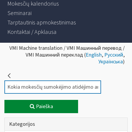
Mokesčių kalendorius
Seminarai
Tarptautinis apmokestinimas
Kontaktai / Apklausa
VMI Machine translation / VMI Машинный перевод /
VMI Машинний переклад (
English
,
Русский
,
Українська
)
Paieška
Kategorijos