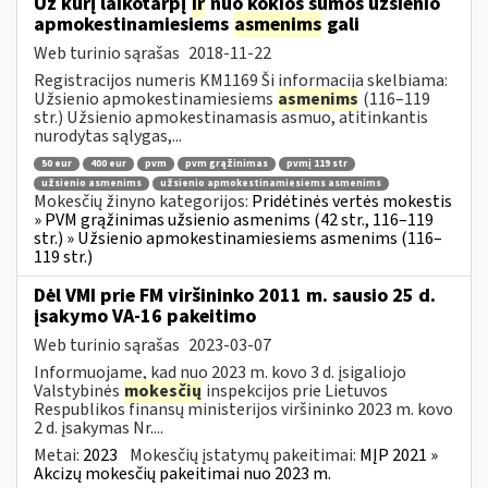
Už kurį laikotarpį
ir
nuo kokios sumos užsienio
apmokestinamiesiems
asmenims
gali
Web turinio sąrašas
2018-11-22
Registracijos numeris KM1169 Ši informacija skelbiama:
Užsienio apmokestinamiesiems
asmenims
(116–119
str.) Užsienio apmokestinamasis asmuo, atitinkantis
nurodytas sąlygas,...
50 eur
400 eur
pvm
pvm grąžinimas
pvmį 119 str
užsienio asmenims
užsienio apmokestinamiesiems asmenims
Mokesčių žinyno kategorijos:
Pridėtinės vertės mokestis
» PVM grąžinimas užsienio asmenims (42 str., 116–119
str.) » Užsienio apmokestinamiesiems asmenims (116–
119 str.)
Dėl VMI prie FM viršininko 2011 m. sausio 25 d.
įsakymo VA-16 pakeitimo
Web turinio sąrašas
2023-03-07
Informuojame, kad nuo 2023 m. kovo 3 d. įsigaliojo
Valstybinės
mokesčių
inspekcijos prie Lietuvos
Respublikos finansų ministerijos viršininko 2023 m. kovo
2 d. įsakymas Nr....
Metai:
2023
Mokesčių įstatymų pakeitimai:
MĮP 2021 »
Akcizų mokesčių pakeitimai nuo 2023 m.