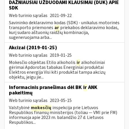
DAŽNIAUSIAI UŽDUODAMI KLAUSIMAI (DUK) APIE
SDK
Web turinio sąrašas
2021-09-22
Savininko deklaravimo kodas (SDK) - unikalus motorinės
transporto priemonės
ar
priekabos deklaravimo kodas,
kurį sudaro aštuonių raidžių kombinacija,
sugeneruojama arba...
Akcizai (2019-01-25)
Web turinio sąrašas
2019-01-25
Mokesčio objektas Etilo alkoholis
ir
alkoholiniai
gėrimai Apdorotas tabakas Energiniai produktai
Elektros energija Visi kiti produktai tampa akcizų
objektu, jeigu jie...
Informacinis pranešimas dėl BK
ir
ANK
pakeitimų
Web turinio sąrašas
2023-05-15
Valstybinė
mokesčių
inspekcija prie Lietuvos
Respublikos finansų ministerijos (toliau — VMI prie FM)
informuoja apie 2023 m. balandžio 27 d. Lietuvos
Respublikos...