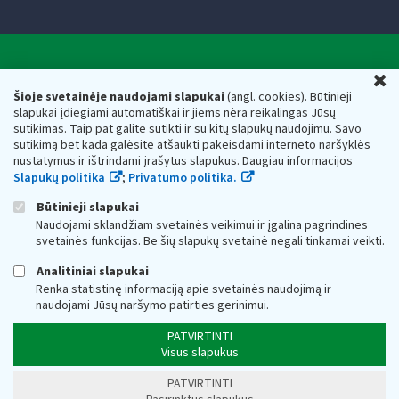
Valstybinė mokesčių inspekcija prie Lietuvos
U
Respublikos finansų ministerijos
Šioje svetainėje naudojami slapukai
(angl. cookies). Būtinieji
slapukai įdiegiami automatiškai ir jiems nėra reikalingas Jūsų
Biudžetinė įstaiga. Juridinio asmens kodas — 188659752,
sutikimas. Taip pat galite sutikti ir su kitų slapukų naudojimu. Savo
adresas: Vasario 16-osios g. 14, 01107 Vilnius, Lietuva, el.paštas:
sutikimą bet kada galėsite atšaukti pakeisdami interneto naršyklės
vmi@vmi.lt
, E. pristatymo dėžutės adresas 188659752
nustatymus ir ištrindami įrašytus slapukus. Daugiau informacijos
Duomenys apie Valstybinę mokesčių inspekciją prie Lietuvos
Slapukų politika
;
Privatumo politika.
Respublikos finansų ministerijos kaupiami ir saugomi Juridinių
asmenų registre
Būtinieji slapukai
Naudojami sklandžiam svetainės veikimui ir įgalina pagrindines
svetainės funkcijas. Be šių slapukų svetainė negali tinkamai veikti.
Analitiniai slapukai
Renka statistinę informaciją apie svetainės naudojimą ir
naudojami Jūsų naršymo patirties gerinimui.
PATVIRTINTI
Visus slapukus
PATVIRTINTI