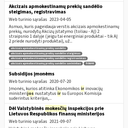
Akcizais apmokestinamų prekių sandėlio
steigimas, registravimas
Web turinio sąrašas
2023-04-05
Asmuo, kuris pageidauja verstis akcizais apmokestinamų
prekių, nurodytų Akcizų įstatymo (toliau - AĮ) 2
straipsnio 1 dalyje (jeigu tai energiniai produktai – tik AĮ
2 priede nurodyti produktai), už...
akcizais apmokestinamų prekių sandėlis
akcizais apmokestinamų prekių sandėlio steigimas
akcizais apmokestinamų prekių sandėlio registravimas
akcizais apmokestinamų prekių sandėlio savininkas
fr0644
Subsidijos įmonėms
Web turinio sąrašas
2020-07-20
Įmonės, kurios atitinka Ekonomikos
ir
inovacijų
ministeri
jos
nustatytus
ir
su Europos Komisija
suderintus kriterijus,...
Dėl Valstybinės
mokesčių
inspekcijos prie
Lietuvos Respublikos finansų ministerijos
Web turinio sąrašas
2021-09-07