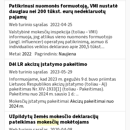
Patikrinusi nuomonės formuotoją, VMI nustatė
daugiau nei 200 tūkst. eurų nedeklaruotų
pajamų
Web turinio sąrašas
2022-04-25
Valstybinė mokesčių inspekcija (toliau – VMI)
informuoja, jog atlikus vieno nuomonės formuotojo
(angl. influencer) operatyvų patikrinimą, asmuo iš
individualios veiklos deklaravo apie 200,5 tūkst....
Metai:
2022
Pagrindinis:
Naujiena
Dėl LR akcizų įstatymo pakeitimo
Web turinio sąrašas
2023-05-29
Informuojame, kad 2023 m. gegužės 9 d. buvo priimtas
Lietuvos Respublikos akcizų įstatymo (toliau - AĮ)
pakeitimas Nr. XIV-1933[1] (toliau - Pakeitimas).
Pakeitimu nuo 2024 m. sausio 1 d.: ...
Mokesčių įstatymų pakeitimai:
Akcizų pakeitimai nuo
2024 m.
Užpildytų žemės mokesčio deklaracijų
pateikimas
mokesčių
mokėtojams
Web turinio sąrašas
2020-04-08