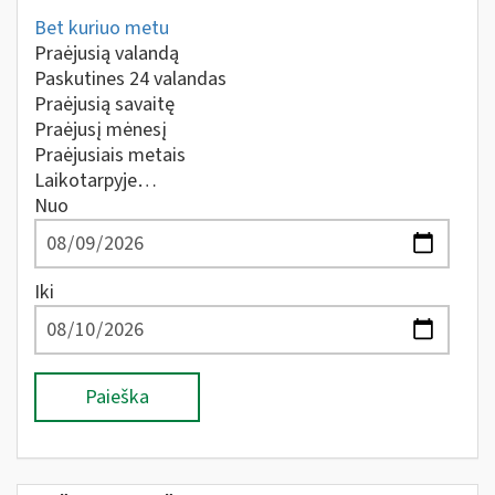
Bet kuriuo metu
Praėjusią valandą
Paskutines 24 valandas
Praėjusią savaitę
Praėjusį mėnesį
Praėjusiais metais
Laikotarpyje…
Nuo
Iki
Paieška