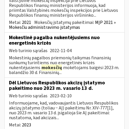
Valstybinė mokesčių inspekcija prie Lietuvos
Respublikos finansų ministerijos informuoja, kad
priimtas Valstybinės mokesčių inspekcijos prie Lietuvos
Respublikos finansų ministerijos viršininko...
Metai:
2021
Mokesčių įstatymų pakeitimai:
MĮP 2021 »
Mokesčiu administravimo įstatymas
Mokestinė pagalba nukentėjusiems nuo
energetinės krizės
Web turinio sąrašas
2022-11-04
Mokestinių pagalbos priemonių taikymas finansinių
sunkumų turintiems nuo energetinės krizės
nukentėjusiems
mokesčių
mokėtojams baigėsi 2023 m.
balandžio 30 d. Finansinių...
Dėl Lietuvos Respublikos akcizų įstatymo
pakeitimo nuo 2023 m. vasario 13 d.
Web turinio sąrašas
2023-02-10
Informuojame, kad, vadovaujantis Lietuvos Respublikos
akcizų įstatymo (toliau − AĮ) pakeitimu Nr. XIV-777[1],
nuo 2023 m. vasario 13 d. įsigalioja šie AĮ pakeitimai:
nustatoma, kad akcizais...
Metai:
2023