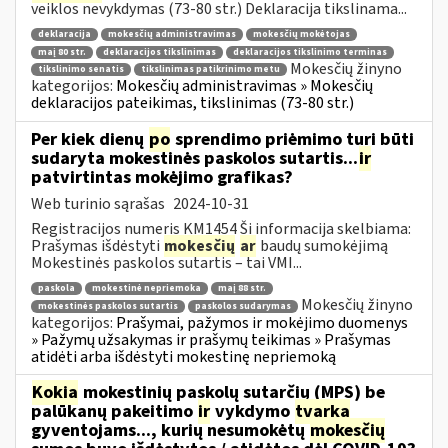
veiklos nevykdymas (73-80 str.) Deklaracija tikslinama...
deklaracija
mokesčių administravimas
mokesčių mokėtojas
maį 80 str.
deklaracijos tikslinimas
deklaracijos tikslinimo terminas
Mokesčių žinyno
tikslinimo senatis
tikslinimas patikrinimo metu
kategorijos:
Mokesčių administravimas » Mokesčių
deklaracijos pateikimas, tikslinimas (73-80 str.)
Per kiek dienų
po
sprendimo priėmimo turi būti
sudaryta mokestinės paskolos sutartis...
ir
patvirtintas mokėjimo grafikas?
Web turinio sąrašas
2024-10-31
Registracijos numeris KM1454 Ši informacija skelbiama:
Prašymas išdėstyti
mokesčių
ar
baudų sumokėjimą
Mokestinės paskolos sutartis – tai VMI...
paskola
mokestinė nepriemoka
maį 88 str.
Mokesčių žinyno
mokestinės paskolos sutartis
paskolos sudarymas
kategorijos:
Prašymai, pažymos ir mokėjimo duomenys
» Pažymų užsakymas ir prašymų teikimas » Prašymas
atidėti arba išdėstyti mokestinę nepriemoką
Kokia
mokestinių paskolų sutarčių (MPS) be
palūkanų pakeitimo
ir
vykdymo
tvarka
gyventojams..., kurių nesumokėtų
mokesčių