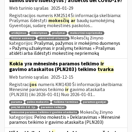
sumos buvo išdėstytos / atidėtos dėl COVID-19?
Web turinio sąrašas
2025-01-29
Registracijos numeris KM2514 Ši informacija skelbiama:
Prašymas išdėstyti
mokesčių
ar
baudų sumokėjimą
Gyventojai, sudarę mokestinės paskolos...
atidėjimas
išdėstymas
prašymai
mokestinė nepriemoka
Mokesčių žinyno
fiziniai asmenys
ekstremali situacija
kategorijos:
Prašymai, pažymos ir mokėjimo duomenys
» Pažymų užsakymas ir prašymų teikimas » Prašymas
atidėti arba išdėstyti mokestinę nepriemoką
Kokia
yra mėnesinės paramos teikimo
ir
gavimo ataskaitos (PLN203) teikimo
tvarka
Web turinio sąrašas
2025-12-15
Registraci
jos
numeris KM1430 Ši informacija skelbiama:
Mėnesinė paramos teikimo
ir
gavimo ataskaita
(PLN203) (iki 2026-01-01) Nuo 2026-01-01...
parama
pelno mokestis
teikimo terminas
paramos gavėjai
pmį 50 str. 3 d. 2 p.
paramos teikėjai
Mokesčių žinyno
mėnesinė paramos teikimo ir gavimo ataskaita
kategorijos:
Pelno mokestis » Deklaravimas » Mėnesinė
paramos teikimo ir gavimo ataskaita (PLN203)