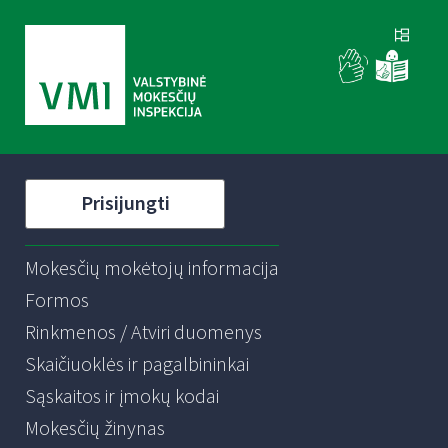
Prisijungti
Mokesčių mokėtojų informacija
Formos
Rinkmenos / Atviri duomenys
Skaičiuoklės ir pagalbininkai
Sąskaitos ir įmokų kodai
Mokesčių žinynas