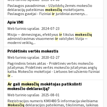
Paslaugos pavadinimas - Užpildytų žemės mokesčio
deklaracijų pateikimas
mokesčių
mokėtojams.
Paslaugos gavėjai - Fiziniai
ir
juridiniai asmenys....
Apie VMI
Web turinio sąrašas
2024-07-23
Misija — dėmesingas, efektyvus
ir
tikslus
mokesčių
administravimas visuomenei
ir
valstybei. Vizija —
moderni veiklių,...
Pridėtinės vertės mokestis
Web turinio sąrašas
2020-02-27
Pagrindinis teisės aktas - Pridėtinės vertės mokesčio
įstatymas. Pridėtinės vertės mokesčio įstatymas anglų
kalba. Mokesčio mokėtojai - Lietuvos bei užsienio fiziniai
ir
...
Ar
gali
mokesčių
mokėtojas patikslinti
mokesčio deklaraciją?
Web turinio sąrašas
2025-08-01
Registracijos numeris KM0480 Ši informacija skelbiama:
Mokesčių
deklaracijos pateikimas, tikslinimas, laikinas