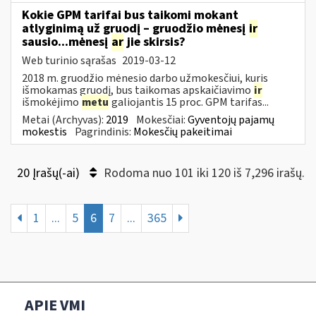
Kokie GPM tarifai bus taikomi mokant
atlyginimą už gruodį – gruodžio mėnesį
ir
sausio...mėnesį
ar
jie skirsis?
Web turinio sąrašas
2019-03-12
2018 m. gruodžio mėnesio darbo užmokesčiui, kuris
išmokamas gruodį, bus taikomas apskaičiavimo
ir
išmokėjimo
metu
galiojantis 15 proc. GPM tarifas...
Metai (Archyvas):
2019
Mokesčiai:
Gyventojų pajamų
mokestis
Pagrindinis:
Mokesčių pakeitimai
20 Įrašų(-ai)
Rodoma nuo 101 iki 120 iš 7,296 irašų.
1
...
5
6
7
...
365
APIE VMI