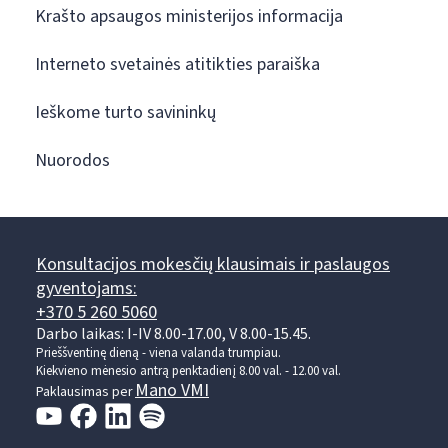
Krašto apsaugos ministerijos informacija
Interneto svetainės atitikties paraiška
Ieškome turto savininkų
Nuorodos
Konsultacijos mokesčių klausimais ir paslaugos
gyventojams:
+370 5 260 5060
Darbo laikas: I-IV 8.00-17.00, V 8.00-15.45.
Prieššventinę dieną - viena valanda trumpiau.
Kiekvieno mėnesio antrą penktadienį 8.00 val. - 12.00 val.
Mano VMI
Paklausimas per