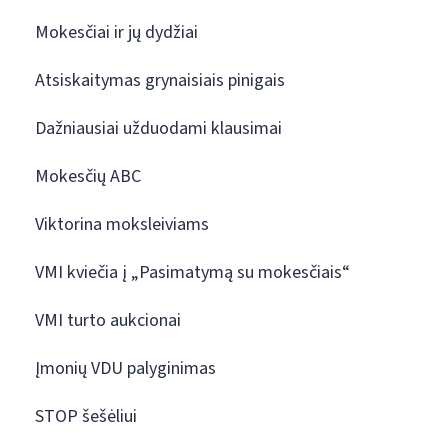
Mokesčiai ir jų dydžiai
Atsiskaitymas grynaisiais pinigais
Dažniausiai užduodami klausimai
Mokesčių ABC
Viktorina moksleiviams
VMI kviečia į „Pasimatymą su mokesčiais“
VMI turto aukcionai
Įmonių VDU palyginimas
STOP šešėliui