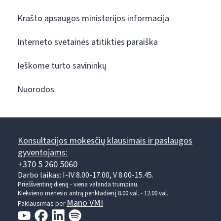
Krašto apsaugos ministerijos informacija
Interneto svetainės atitikties paraiška
Ieškome turto savininkų
Nuorodos
Konsultacijos mokesčių klausimais ir paslaugos
gyventojams:
+370 5 260 5060
Darbo laikas: I-IV 8.00-17.00, V 8.00-15.45.
Prieššventinę dieną - viena valanda trumpiau.
Kiekvieno mėnesio antrą penktadienį 8.00 val. - 12.00 val.
Mano VMI
Paklausimas per