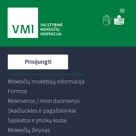
Prisijungti
Mokesčių mokėtojų informacija
Formos
Rinkmenos / Atviri duomenys
Skaičiuoklės ir pagalbininkai
Sąskaitos ir įmokų kodai
Mokesčių žinynas