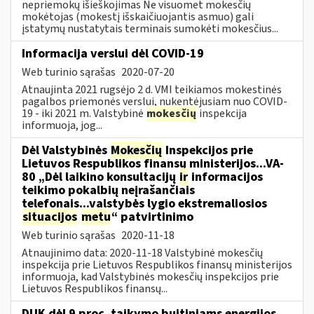
nepriemokų išieškojimas Ne visuomet mokesčių
mokėtojas (mokestį išskaičiuojantis asmuo) gali
įstatymų nustatytais terminais sumokėti mokesčius...
Informacija verslui dėl COVID-19
Web turinio sąrašas
2020-07-20
Atnaujinta 2021 rugsėjo 2 d. VMI teikiamos mokestinės
pagalbos priemonės verslui, nukentėjusiam nuo COVID-
19 - iki 2021 m. Valstybinė
mokesčių
inspekcija
informuoja, jog...
Dėl Valstybinės
Mokesčių
Inspekcijos prie
Lietuvos Respublikos finansų ministerijos...VA-
80 „Dėl laikino konsultacijų
ir
informacijos
teikimo pokalbių neįrašančiais
telefonais...valstybės lygio ekstremaliosios
situacijos
metu
“ patvirtinimo
Web turinio sąrašas
2020-11-18
Atnaujinimo data: 2020-11-18 Valstybinė mokesčių
inspekcija prie Lietuvos Respublikos finansų ministerijos
informuoja, kad Valstybinės mokesčių inspekcijos prie
Lietuvos Respublikos finansų...
DUK dėl 9 proc. taikymo buitiniams energijos