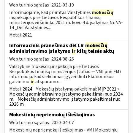
Web turinio sąrašas
2021-03-19
Informuojame, kad priimtas Valstybinės
mokesčių
inspekcijos prie Lietuvos Respublikos finansų
ministerijos viršininko 2021 m. kovo 4 d. įsakymas Nr. VA-
14 „Dėl Valstybinės...
Metai:
2021
Informacinis pranešimas dėl LR
mokesčių
administravimo įstatymo
ir
kitų teisės aktų
Web turinio sąrašas
2024-08-26
Valstybinė mokesčių inspekcija prie Lietuvos
Respublikos finansų ministerijos (toliau — VMI prie FM)
informuoja, kad siekdamas įgyvendinti Ekonomikos
gaivinimo
ir
atsparumo...
Metai:
2024
Mokesčių įstatymų pakeitimai:
MĮP 2021 »
Mokesčių administravimo įstatymo pakeitimai nuo 2024
m.
Mokesčių administravimo įstatymo pakeitimai nuo
2026 m.
Mokestinių nepriemokų išieškojimas
Web turinio sąrašas
2020-04-07
Mokestinių nepriemokų išieškojimas - VMI Mokestinių