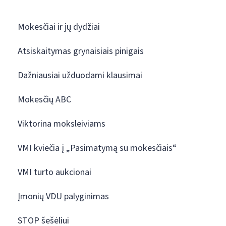
Mokesčiai ir jų dydžiai
Atsiskaitymas grynaisiais pinigais
Dažniausiai užduodami klausimai
Mokesčių ABC
Viktorina moksleiviams
VMI kviečia į „Pasimatymą su mokesčiais“
VMI turto aukcionai
Įmonių VDU palyginimas
STOP šešėliui