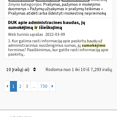
juridiniai asmenys
išdėstymo tvarka
ekstremali situacija
žinyno kategorijos:
Prašymai, pažymos ir mokėjimo
duomenys » Pažymų užsakymas ir prašymų teikimas »
Prašymas atidėti arba išdėstyti mokestinę nepriemoką
DUK apie administracines baudas, jų
sumokėjimą
ir
išieškojimą
Web turinio sąrašas
2022-03-09
1. Kur galima rasti informaciją apie paskirtų baudų už
administracinius nusižengimus sumas, jų
sumokėjimo
terminus? Paaiškinimus, kur galite rasti informaciją apie
paskirtų...
10 Įrašų(-ai)
Rodoma nuo 1 iki 10 iš 7,293 irašų.
1
2
3
...
730