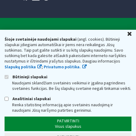
Valstybinė mokesčių inspekcija prie Lietuvos
U
Respublikos finansų ministerijos
Šioje svetainėje naudojami slapukai
(angl. cookies). Būtinieji
slapukai įdiegiami automatiškai ir jiems nėra reikalingas Jūsų
Biudžetinė įstaiga. Juridinio asmens kodas — 188659752,
sutikimas. Taip pat galite sutikti ir su kitų slapukų naudojimu. Savo
adresas: Vasario 16-osios g. 14, 01107 Vilnius, Lietuva, el.paštas:
sutikimą bet kada galėsite atšaukti pakeisdami interneto naršyklės
vmi@vmi.lt
, E. pristatymo dėžutės adresas 188659752
nustatymus ir ištrindami įrašytus slapukus. Daugiau informacijos
Duomenys apie Valstybinę mokesčių inspekciją prie Lietuvos
Slapukų politika
;
Privatumo politika.
Respublikos finansų ministerijos kaupiami ir saugomi Juridinių
asmenų registre
Būtinieji slapukai
Naudojami sklandžiam svetainės veikimui ir įgalina pagrindines
svetainės funkcijas. Be šių slapukų svetainė negali tinkamai veikti.
Analitiniai slapukai
Renka statistinę informaciją apie svetainės naudojimą ir
naudojami Jūsų naršymo patirties gerinimui.
PATVIRTINTI
Visus slapukus