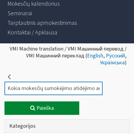
Mokesčių kalendorius
Seminarai
Tarptautinis apmokestinimas
Kontaktai / Apklausa
VMI Machine translation / VMI Машинный перевод /
VMI Машинний переклад (
English
,
Русский
,
Українська
)
Paieška
Kategorijos