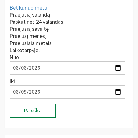
Bet kuriuo metu
Praėjusią valandą
Paskutines 24 valandas
Praėjusią savaitę
Praėjusį mėnesį
Praėjusiais metais
Laikotarpyje…
Nuo
Iki
Paieška