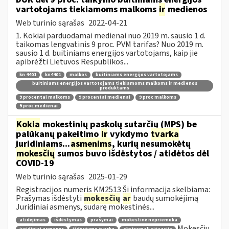
vartotojams tiekiamoms malkoms
ir
medienos
Web turinio sąrašas
2022-04-21
1. Kokiai parduodamai medienai nuo 2019 m. sausio 1 d.
taikomas lengvatinis 9 proc. PVM tarifas? Nuo 2019 m.
sausio 1 d. buitiniams energijos vartotojams, kaip jie
apibrėžti Lietuvos Respublikos...
kn 4401
kn4401
malkos
buitiniams energijos vartotojams
buitiniams energijos vartotojams tiekiamoms malkoms ir medienos
produktams
9 procentai malkoms
9 procentai medienai
9 proc malkoms
9 proc medienai
Kokia
mokestinių paskolų sutarčių (MPS) be
palūkanų pakeitimo
ir
vykdymo
tvarka
juridiniams...
asmenims
, kurių nesumokėtų
mokesčių
sumos buvo išdėstytos / atidėtos dėl
COVID-19
Web turinio sąrašas
2025-01-29
Registracijos numeris KM2513 Ši informacija skelbiama:
Prašymas išdėstyti
mokesčių
ar
baudų sumokėjimą
Juridiniai asmenys, sudarę mokestinės...
atidėjimas
išdėstymas
prašymai
mokestinė nepriemoka
Mokesčių