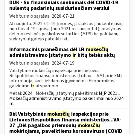
DUK - Su finansiniais sunkumais dėl COVID-19
nulemtų padarinių susiduriančiam verslui
Web turinio sąrašas
2020-07-21
Atnaujinta: 2022-01-19 Įmonės, įtrauktos į nukentėjusių
nuo Covid-19 sąrašą (nuo 2021 m. sausio 1 d.), prašymus
dėl mokestinės paskolos sutarties (MPS) be palūkanų
sudarymui galėjo pateikti iki...
Informacinis pranešimas dėl LR
mokesčių
administravimo įstatymo
ir
kitų teisės aktų
Web turinio sąrašas
2024-07-19
Valstybinė mokesčių inspekcija prie Lietuvos
Respublikos finansų ministerijos (toliau — VMI prie FM)
informuoja, kad siekdamas įgyvendinti Ekonomikos
gaivinimo
ir
atsparumo...
Metai:
2024
Mokesčių įstatymų pakeitimai:
MĮP 2021 »
Mokesčių administravimo įstatymo pakeitimai nuo 2024
m.
Dėl Valstybinės
mokesčių
inspekcijos prie
Lietuvos Respublikos finansų ministerijos...VA-
27 „Dėl pagalbos priemonių
mokesčių
mokėtojams, paveiktiems koronaviruso (COVID