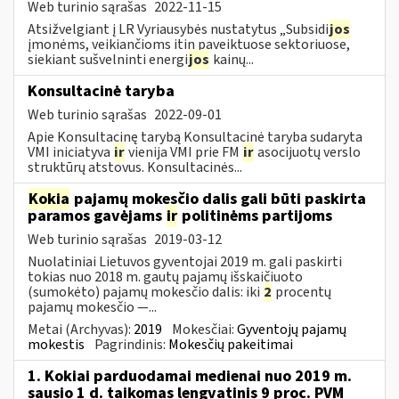
Web turinio sąrašas
2022-11-15
Atsižvelgiant į LR Vyriausybės nustatytus „Subsidi
jos
įmonėms, veikiančioms itin paveiktuose sektoriuose,
siekiant sušvelninti energi
jos
kainų...
Konsultacinė taryba
Web turinio sąrašas
2022-09-01
Apie Konsultacinę tarybą Konsultacinė taryba sudaryta
VMI iniciatyva
ir
vienija VMI prie FM
ir
asocijuotų verslo
struktūrų atstovus. Konsultacinės...
Kokia
pajamų mokesčio dalis gali būti paskirta
paramos gavėjams
ir
politinėms partijoms
Web turinio sąrašas
2019-03-12
Nuolatiniai Lietuvos gyventojai 2019 m. gali paskirti
tokias nuo 2018 m. gautų pajamų išskaičiuoto
(sumokėto) pajamų mokesčio dalis: iki
2
procentų
pajamų mokesčio —...
Metai (Archyvas):
2019
Mokesčiai:
Gyventojų pajamų
mokestis
Pagrindinis:
Mokesčių pakeitimai
1. Kokiai parduodamai medienai nuo 2019 m.
sausio 1 d. taikomas lengvatinis 9 proc. PVM