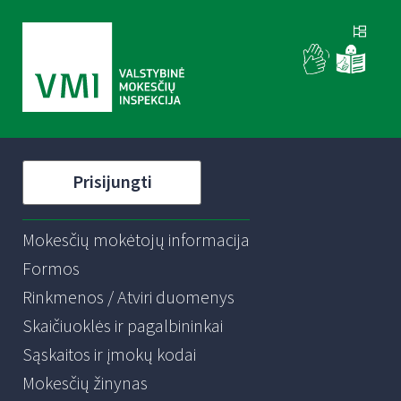
Prisijungti
Mokesčių mokėtojų informacija
Formos
Rinkmenos / Atviri duomenys
Skaičiuoklės ir pagalbininkai
Sąskaitos ir įmokų kodai
Mokesčių žinynas