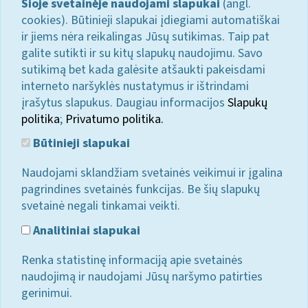
Šioje svetainėje naudojami slapukai
(angl.
cookies). Būtinieji slapukai įdiegiami automatiškai
ir jiems nėra reikalingas Jūsų sutikimas. Taip pat
galite sutikti ir su kitų slapukų naudojimu. Savo
sutikimą bet kada galėsite atšaukti pakeisdami
interneto naršyklės nustatymus ir ištrindami
įrašytus slapukus. Daugiau informacijos
Slapukų
politika
;
Privatumo politika.
Būtinieji slapukai
Naudojami sklandžiam svetainės veikimui ir įgalina
pagrindines svetainės funkcijas. Be šių slapukų
svetainė negali tinkamai veikti.
Analitiniai slapukai
Renka statistinę informaciją apie svetainės
naudojimą ir naudojami Jūsų naršymo patirties
gerinimui.