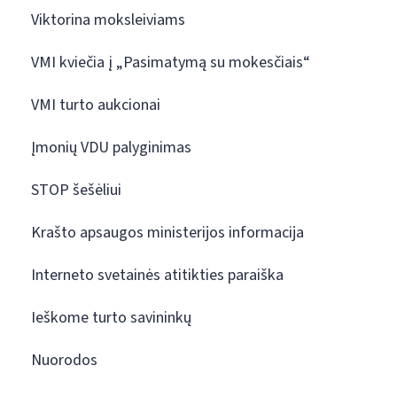
Viktorina moksleiviams
VMI kviečia į „Pasimatymą su mokesčiais“
VMI turto aukcionai
Įmonių VDU palyginimas
STOP šešėliui
Krašto apsaugos ministerijos informacija
Interneto svetainės atitikties paraiška
Ieškome turto savininkų
Nuorodos