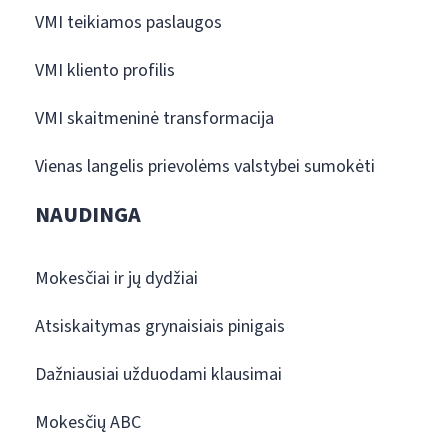
VMI teikiamos paslaugos
VMI kliento profilis
VMI skaitmeninė transformacija
Vienas langelis prievolėms valstybei sumokėti
NAUDINGA
Mokesčiai ir jų dydžiai
Atsiskaitymas grynaisiais pinigais
Dažniausiai užduodami klausimai
Mokesčių ABC