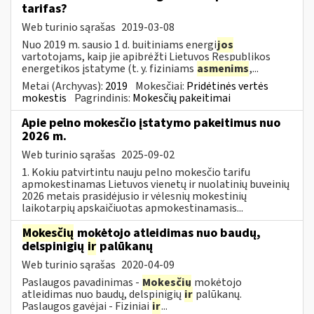
tarifas?
Web turinio sąrašas
2019-03-08
Nuo 2019 m. sausio 1 d. buitiniams energi
jos
vartotojams, kaip jie apibrėžti Lietuvos Respublikos
energetikos įstatyme (t. y. fiziniams
asmenims
,...
Metai (Archyvas):
2019
Mokesčiai:
Pridėtinės vertės
mokestis
Pagrindinis:
Mokesčių pakeitimai
Apie pelno mokesčio įstatymo pakeitimus nuo
2026 m.
Web turinio sąrašas
2025-09-02
1. Kokiu patvirtintu nauju pelno mokesčio tarifu
apmokestinamas Lietuvos vienetų ir nuolatinių buveinių
2026 metais prasidėjusio ir vėlesnių mokestinių
laikotarpių apskaičiuotas apmokestinamasis...
Mokesčių
mokėtojo atleidimas nuo baudų,
delspinigių
ir
palūkanų
Web turinio sąrašas
2020-04-09
Paslaugos pavadinimas -
Mokesčių
mokėtojo
atleidimas nuo baudų, delspinigių
ir
palūkanų.
Paslaugos gavėjai - Fiziniai
ir
...