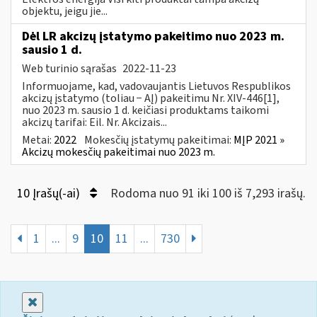
objektu, jeigu jie...
Dėl LR akcizų įstatymo pakeitimo nuo 2023 m.
sausio 1 d.
Web turinio sąrašas
2022-11-23
Informuojame, kad, vadovaujantis Lietuvos Respublikos
akcizų įstatymo (toliau − AĮ) pakeitimu Nr. XIV-446[1],
nuo 2023 m. sausio 1 d. keičiasi produktams taikomi
akcizų tarifai: Eil. Nr. Akcizais...
Metai:
2022
Mokesčių įstatymų pakeitimai:
MĮP 2021 »
Akcizų mokesčių pakeitimai nuo 2023 m.
10 Įrašų(-ai)
Rodoma nuo 91 iki 100 iš 7,293 irašų.
1
...
9
10
11
...
730
Uždaryti