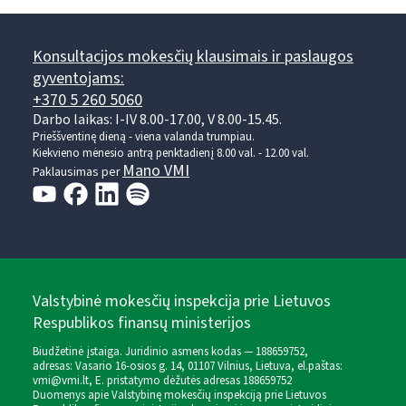
Konsultacijos mokesčių klausimais ir paslaugos
gyventojams:
+370 5 260 5060
Darbo laikas: I-IV 8.00-17.00, V 8.00-15.45.
Prieššventinę dieną - viena valanda trumpiau.
Kiekvieno mėnesio antrą penktadienį 8.00 val. - 12.00 val.
Mano VMI
Paklausimas per
Valstybinė mokesčių inspekcija prie Lietuvos
Respublikos finansų ministerijos
Biudžetinė įstaiga. Juridinio asmens kodas — 188659752,
adresas: Vasario 16-osios g. 14, 01107 Vilnius, Lietuva, el.paštas:
vmi@vmi.lt
, E. pristatymo dėžutės adresas 188659752
Duomenys apie Valstybinę mokesčių inspekciją prie Lietuvos