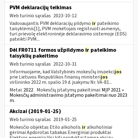
PVM deklaracijų teikimas
Web turinio sąrašas
2023-10-12
Vadovaujantis PVM deklaracijų pildymo
ir
pateikimo
taisyklėmis[1], PVM mokėtojais registruoti asmenys,
turi prievolę elektroninėje deklaravimo sistemoje (EDS)
pateikti PVM...
Dėl FR0711 formos užpildymo
ir
pateikimo
taisyklių pakeitimo
Web turinio sąrašas
2022-10-31
Informuojame, kad Valstybinės mokesčių inspekci
jos
prie Lietuvos Respublikos finansų ministeri
jos
viršininko 2022 m. spalio 19 d. įsakymu Nr. VA-81...
Metai:
2022
Mokesčių įstatymų pakeitimai:
MĮP 2021 »
Mokesčių administravimo įstatymo pakeitimai nuo 2023
m.
Akcizai (2019-01-25)
Web turinio sąrašas
2019-01-25
Mokesčio objektas Etilo alkoholis
ir
alkoholiniai
gėrimai Apdorotas tabakas Energiniai produktai
Elektros energija Visi kiti produktai tampa akcizų