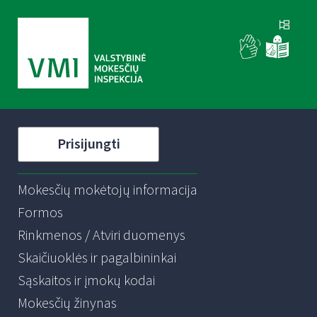
Prisijungti
Mokesčių mokėtojų informacija
Formos
Rinkmenos / Atviri duomenys
Skaičiuoklės ir pagalbininkai
Sąskaitos ir įmokų kodai
Mokesčių žinynas