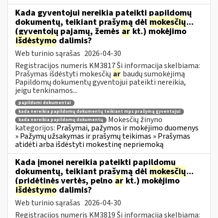
Kada gyventojui nereikia pateikti papildomų
dokumentų, teikiant prašymą dėl
mokesčių
...
(gyventojų pajamų, žemės
ar
kt.) mokėjimo
išdėstymo
dalimis?
Web turinio sąrašas
2026-04-30
Registracijos numeris KM3817 Ši informacija skelbiama:
Prašymas išdėstyti mokesčių
ar
baudų sumokėjimą
Papildomų dokumentų gyventojui pateikti nereikia,
jeigu tenkinamos...
papildomi dokumentai
kada nereikia papildomų dokumentų teikiant mps prašymą gyventojui
Mokesčių žinyno
kada nereikia papildomų dokumentų
kategorijos:
Prašymai, pažymos ir mokėjimo duomenys
» Pažymų užsakymas ir prašymų teikimas » Prašymas
atidėti arba išdėstyti mokestinę nepriemoką
Kada įmonei nereikia pateikti papildomų
dokumentų, teikiant prašymą dėl
mokesčių
...
(pridėtinės vertės, pelno
ar
kt.) mokėjimo
išdėstymo
dalimis?
Web turinio sąrašas
2026-04-30
Registracijos numeris KM3819 Ši informacija skelbiama: