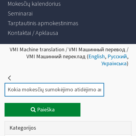
Mokesčių kalendorius
Seminarai
Tarptautinis apmokestinimas
Kontaktai / Apklausa
VMI Machine translation / VMI Машинный перевод /
VMI Машинний переклад (
English
,
Русский
,
Українська
)
Paieška
Kategorijos