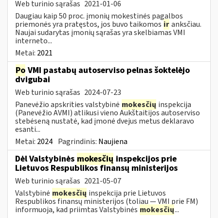
Web turinio sąrašas
2021-01-06
Daugiau kaip 50 proc. įmonių mokestinės pagalbos
priemonės yra pratęstos, jos buvo taikomos
ir
anksčiau.
Naujai sudarytas įmonių sąrašas yra skelbiamas VMI
interneto...
Metai:
2021
Po
VMI pastabų autoserviso pelnas šoktelėjo
dvigubai
Web turinio sąrašas
2024-07-23
Panevėžio apskrities valstybinė
mokesčių
inspekcija
(Panevėžio AVMI) atlikusi vieno Aukštaitijos autoserviso
stebėseną nustatė, kad įmonė dvejus metus deklaravo
esanti...
Metai:
2024
Pagrindinis:
Naujiena
Dėl Valstybinės
mokesčių
inspekcijos prie
Lietuvos Respublikos finansų ministerijos
Web turinio sąrašas
2021-05-07
Valstybinė
mokesčių
inspekcija prie Lietuvos
Respublikos finansų ministerijos (toliau — VMI prie FM)
informuoja, kad priimtas Valstybinės
mokesčių
...