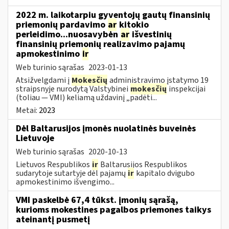
2022 m. laikotarpiu gyventojų gautų finansinių
priemonių pardavimo
ar
kitokio
perleidimo...nuosavybėn
ar
išvestinių
finansinių priemonių realizavimo pajamų
apmokestinimo
ir
Web turinio sąrašas
2023-01-13
Atsižvelgdami į
Mokesčių
administravimo įstatymo 19
straipsnyje nurodytą Valstybinei
mokesčių
inspekcijai
(toliau — VMI) keliamą uždavinį „padėti...
Metai:
2023
Dėl Baltarusijos įmonės nuolatinės buveinės
Lietuvoje
Web turinio sąrašas
2020-10-13
Lietuvos Respublikos
ir
Baltarusijos Respublikos
sudarytoje sutartyje dėl pajamų
ir
kapitalo dvigubo
apmokestinimo išvengimo...
VMI paskelbė 67,4 tūkst. įmonių sąrašą,
kurioms mokestines pagalbos priemones taikys
ateinantį pusmetį