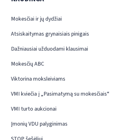
Mokesčiai ir jų dydžiai
Atsiskaitymas grynaisiais pinigais
Dažniausiai užduodami klausimai
Mokesčių ABC
Viktorina moksleiviams
VMI kviečia į „Pasimatymą su mokesčiais“
VMI turto aukcionai
Įmonių VDU palyginimas
STOP šešėliui