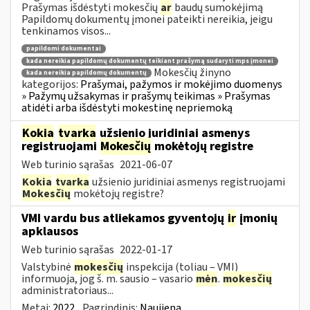
Prašymas išdėstyti mokesčių
ar
baudų sumokėjimą
Papildomų dokumentų įmonei pateikti nereikia, jeigu
tenkinamos visos...
papildomi dokumentai
kada nereikia papildomų dokumentų teikiant prašymą sudaryti mps įmonei
Mokesčių žinyno
kada nereikia papildomų dokumentų
kategorijos:
Prašymai, pažymos ir mokėjimo duomenys
» Pažymų užsakymas ir prašymų teikimas » Prašymas
atidėti arba išdėstyti mokestinę nepriemoką
Kokia
tvarka
užsienio juridiniai asmenys
registruojami
Mokesčių
mokėtojų registre
Web turinio sąrašas
2021-06-07
Kokia
tvarka
užsienio juridiniai asmenys registruojami
Mokesčių
mokėtojų registre?
VMI vardu bus atliekamos gyventojų
ir
įmonių
apklausos
Web turinio sąrašas
2022-01-17
Valstybinė
mokesčių
inspekcija (toliau – VMI)
informuoja, jog š. m. sausio – vasario
mėn
.
mokesčių
administratoriaus...
Metai:
2022
Pagrindinis:
Naujiena