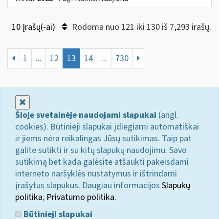
10 Įrašų(-ai)
Rodoma nuo 121 iki 130 iš 7,293 irašų.
1
...
12
13
14
...
730
Uždaryti
Šioje svetainėje naudojami slapukai
(angl.
cookies). Būtinieji slapukai įdiegiami automatiškai
ir jiems nėra reikalingas Jūsų sutikimas. Taip pat
galite sutikti ir su kitų slapukų naudojimu. Savo
sutikimą bet kada galėsite atšaukti pakeisdami
interneto naršyklės nustatymus ir ištrindami
įrašytus slapukus. Daugiau informacijos
Slapukų
politika
;
Privatumo politika.
Būtinieji slapukai