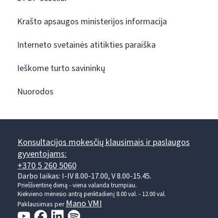
Krašto apsaugos ministerijos informacija
Interneto svetainės atitikties paraiška
Ieškome turto savininkų
Nuorodos
Konsultacijos mokesčių klausimais ir paslaugos
gyventojams:
+370 5 260 5060
Darbo laikas: I-IV 8.00-17.00, V 8.00-15.45.
Prieššventinę dieną - viena valanda trumpiau.
Kiekvieno mėnesio antrą penktadienį 8.00 val. - 12.00 val.
Mano VMI
Paklausimas per