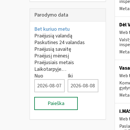
inspe
Metai
Parodymo data
Dėl 
Bet kuriuo metu
Web t
Praėjusią valandą
Valst
Paskutines 24 valandas
inspe
Praėjusią savaitę
Metai
Praėjusį mėnesį
Praėjusiais metais
Vasa
Laikotarpyje…
Nuo
Iki
Web t
Komer
gydy
Metai
Paieška
i.MA
Web t
Pasla