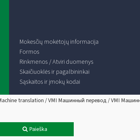
Mokesčių mokėtojų informacija
Formos
Rinkmenos / Atviri duomenys
Skaičiuoklės ir pagalbininkai
Sąskaitos ir įmokų kodai
Machine translation / VMI Машинный перевод / VMI Машин
Paieška