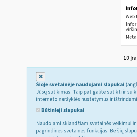
Info
Web t
Info
viršin
Metai
10 Įra
Uždaryti
Šioje svetainėje naudojami slapukai
(angl
Jūsų sutikimas. Taip pat galite sutikti ir s
interneto naršyklės nustatymus ir ištrindam
Būtinieji slapukai
Naudojami sklandžiam svetainės veikimui ir 
pagrindines svetainės funkcijas. Be šių slap