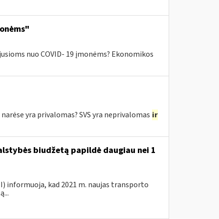
monėms"
ntėjusioms nuo COVID- 19 įmonėms? Ekonomikos
e narėse yra privalomas? SVS yra neprivalomas
ir
valstybės biudžetą papildė daugiau nei 1
VMI) informuoja, kad 2021 m. naujas transporto
...