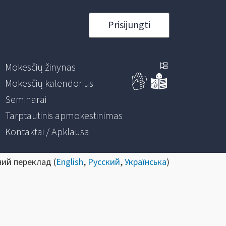
Prisijungti
Mokesčių žinynas
Mokesčių kalendorius
Seminarai
Tarptautinis apmokestinimas
Kontaktai / Apklausa
ний переклад (
English
,
Русский
,
Українська
)