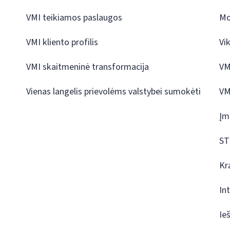
VMI teikiamos paslaugos
Mo
VMI kliento profilis
Vi
VMI skaitmeninė transformacija
VM
Vienas langelis prievolėms valstybei sumokėti
VM
Įm
ST
Kr
In
Ie