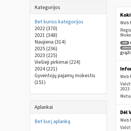
Kategorijos
Koki
Bet kurios kategorijos
Web t
2022
(370)
Regis
2021
(348)
Mokes
Naujiena
(314)
ank
2025
(236)
admin
grąži
2023
(225)
Viešieji pirkimai
(224)
2024
(221)
Info
Gyventojų pajamų mokestis
Web t
(151)
Valst
2023 
Metai
Aplankai
Dėl 
Web t
Bet kurį aplanką
Valst