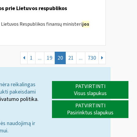
os prie Lietuvos respublikos
 Lietuvos Respublikos finansų ministeri
jos
1
...
19
20
21
...
730
 nėra reikalingas
PATVIRTINTI
aukti pakeisdami
Visus slapukus
ivatumo politika.
PATVIRTINTI
Pasirinktus slapukus
nės naudojimą ir
mui.