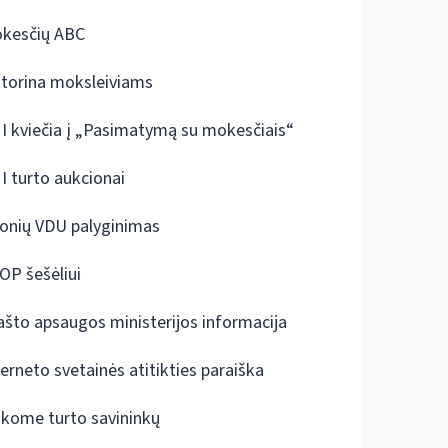
kesčių ABC
ktorina moksleiviams
I kviečia į „Pasimatymą su mokesčiais“
I turto aukcionai
onių VDU palyginimas
OP šešėliui
ašto apsaugos ministerijos informacija
terneto svetainės atitikties paraiška
škome turto savininkų