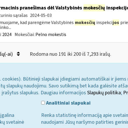
rmacinis pranešimas dėl Valstybinės
mokesčių
inspekcij
urinio sąrašas
2024-05-03
rmuojame, kad parengėme Valstybinės
mokesčių
inspekci
jos
prie
inko...
:
2024
Mokesčiai:
Pelno mokestis
šų(-ai)
Rodoma nuo 191 iki 200 iš 7,293 irašų.
. cookies). Būtinieji slapukai įdiegiami automatiškai ir jiems
u kitų slapukų naudojimu. Savo sutikimą bet kada galėsite atš
i įrašytus slapukus. Daugiau informacijos
Slapukų politika
;
Pr
Analitiniai slapukai
įgalina
Renka statistinę informaciją apie svetai
ukų svetainė
naudojami Jūsų naršymo patirties gerini