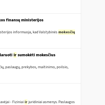
os finansų ministerijos
sterijos informuoja, kad Valstybinės
mokesčių
laruoti
ir
sumokėti mokesčius
ių, paslaugų, prekybos, maitinimo, poilsio,
ėjai - Fiziniai
ir
juridiniai asmenys. Paslaugos