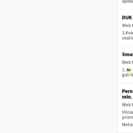
apibū
DUK 
Web t
1.Kok
skat
Smul
Web t
1.
Ar
gali 
Pern
mln.
Web t
Vilni
priem
Metai