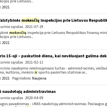
kcijos prie Lietuvos...
:
2021
Valstybinės
mokesčių
inspekcijos prie Lietuvos Respublik
urinio sąrašas
2021-07-29
ybinė
mokesčių
inspekcija prie Lietuvos Respublikos finansų mini
kcijos prie Lietuvos...
:
2021
rio 15-oji – paskutinė diena, kai nevėluojant galima dek
urinio sąrašas
2021-02-11
cinio naudojimo nekilnojamasis turtas - administracinės, viešbuč
mo, kultūros, mokslo
ir
sporto paskirties statiniai ar...
:
2021
Pagrindinis:
Naujiena
S naudotojų administravimas
urinio sąrašas
2020-04-09
ugos pavadinimas - i.MAS naudotojų administravimas. Paslaugos gav