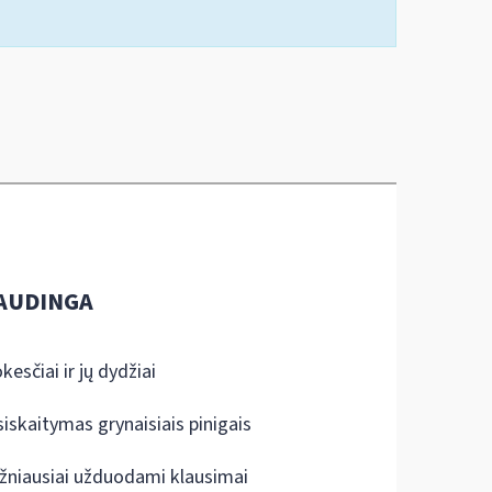
AUDINGA
kesčiai ir jų dydžiai
siskaitymas grynaisiais pinigais
žniausiai užduodami klausimai