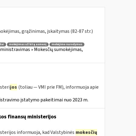
kėjimas, grąžinimas, įskaitymas (82-87 str.)
dai
mokėjimas už kitą asmenį
mokėjimo nurodymas
ministravimas » Mokesčių sumokėjimas,
steri
jos
(toliau — VMI prie FM), informuoja apie
istravimo įstatymo pakeitimai nuo 2023 m.
os finansų ministerijos
sterijos informuoja, kad Valstybinės
mokesčių