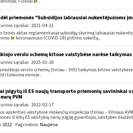
dinimas: Fiziniai
ir
...
dėl priemonės "Subsidijos labiausiai nukentėjusioms į
urinio sąrašas
2021-04-21
s teisės aktas reglamentuoja subsidijų skyrimą labiausiai nuke
inimo
ir
koronaviruso (COVID-19) plitimo sukeltų...
kiojo verslo schemų kitose valstybėse narėse taikymas
urinio sąrašas
2025-01-20
smulkiojo verslo schemų (toliau – SVS) taikymas kitose valstybės
būti taikoma vienoje...
ai įsigytų iš ES naujų transporto priemonių savininkai 
 eurų PVM
urinio sąrašas
2022-02-17
aus apskrities valstybinė mokesčių inspekcija (toliau – Vilniaus A
ones iš kitų ES valstybių narių įsigiję gyventojai, valstybės biudžetą
:
2022
Pagrindinis:
Naujiena