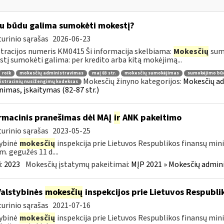
u būdu galima sumokėti mokestį?
urinio sąrašas
2026-06-23
tracijos numeris KM0415 Ši informacija skelbiama:
Mokesčių
sumo
tį sumokėti galima: per kredito arba kitą mokėjimą...
roik
mokesčių administravimas
maį 83 str.
mokesčių sumokėjimas
sumokėjimo bū
Mokesčių žinyno kategorijos:
Mokesčių ad
istracinių nusižengimų kodeksas
nimas, įskaitymas (82-87 str.)
rmacinis pranešimas dėl MAĮ
ir
ANK pakeitimo
urinio sąrašas
2023-05-25
ybinė
mokesčių
inspekcija prie Lietuvos Respublikos finansų mini
m. gegužės 11 d....
:
2023
Mokesčių įstatymų pakeitimai:
MĮP 2021 » Mokesčių admin
Valstybinės
mokesčių
inspekcijos prie Lietuvos Respublik
urinio sąrašas
2021-07-16
ybinė
mokesčių
inspekcija prie Lietuvos Respublikos finansų mini