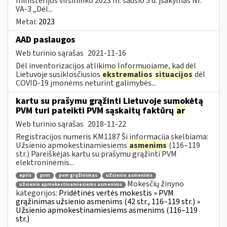
ministerijos viršininko 2023 m. sausio 5 d. įsakymas Nr.
VA-3 „Dėl...
Metai:
2023
AAD paslaugos
Web turinio sąrašas
2021-11-16
Dėl inventorizacijos atlikimo Informuojame, kad dėl
Lietuvoje susiklosčiusios
ekstremalios
situacijos
dėl
COVID-19 įmonėms neturint galimybės...
kartu su prašymu grąžinti Lietuvoje sumokėtą
PVM turi pateikti PVM sąskaitų faktūrų
ar
Web turinio sąrašas
2018-11-22
Registracijos numeris KM1187 Ši informacija skelbiama:
Užsienio apmokestinamiesiems
asmenims
(116–119
str.) Pareiškėjas kartu su prašymu grąžinti PVM
elektroninėmis...
epris
pvm
pvm grąžinimas
užsienio asmenims
Mokesčių žinyno
užsienio apmokestinamiesiems asmenims
kategorijos:
Pridėtinės vertės mokestis » PVM
grąžinimas užsienio asmenims (42 str., 116–119 str.) »
Užsienio apmokestinamiesiems asmenims (116–119
str.)