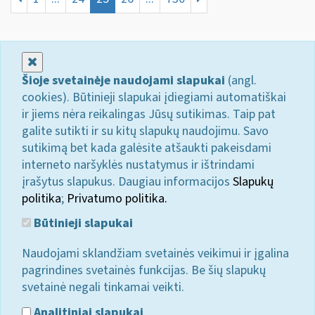
Uždaryti
Šioje svetainėje naudojami slapukai
(angl.
cookies). Būtinieji slapukai įdiegiami automatiškai
ir jiems nėra reikalingas Jūsų sutikimas. Taip pat
galite sutikti ir su kitų slapukų naudojimu. Savo
sutikimą bet kada galėsite atšaukti pakeisdami
interneto naršyklės nustatymus ir ištrindami
įrašytus slapukus. Daugiau informacijos
Slapukų
politika
;
Privatumo politika.
Būtinieji slapukai
Naudojami sklandžiam svetainės veikimui ir įgalina
pagrindines svetainės funkcijas. Be šių slapukų
svetainė negali tinkamai veikti.
Analitiniai slapukai