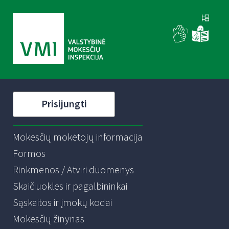
Prisijungti
Mokesčių mokėtojų informacija
Formos
Rinkmenos / Atviri duomenys
Skaičiuoklės ir pagalbininkai
Sąskaitos ir įmokų kodai
Mokesčių žinynas