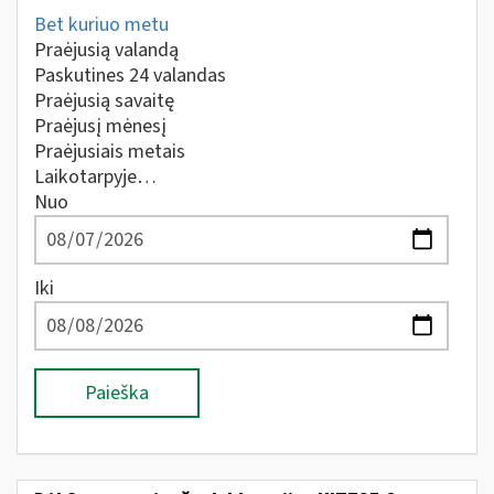
Bet kuriuo metu
Praėjusią valandą
Paskutines 24 valandas
Praėjusią savaitę
Praėjusį mėnesį
Praėjusiais metais
Laikotarpyje…
Nuo
Iki
Paieška