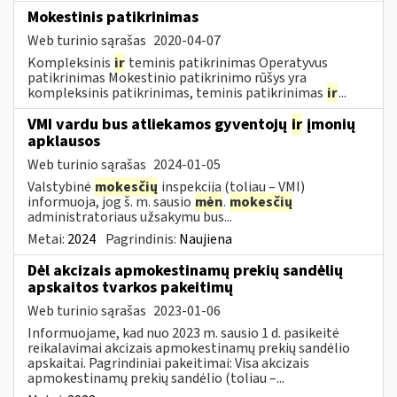
Mokestinis patikrinimas
Web turinio sąrašas
2020-04-07
Kompleksinis
ir
teminis patikrinimas Operatyvus
patikrinimas Mokestinio patikrinimo rūšys yra
kompleksinis patikrinimas, teminis patikrinimas
ir
...
VMI vardu bus atliekamos gyventojų
ir
įmonių
apklausos
Web turinio sąrašas
2024-01-05
Valstybinė
mokesčių
inspekcija (toliau – VMI)
informuoja, jog š. m. sausio
mėn
.
mokesčių
administratoriaus užsakymu bus...
Metai:
2024
Pagrindinis:
Naujiena
Dėl akcizais apmokestinamų prekių sandėlių
apskaitos tvarkos pakeitimų
Web turinio sąrašas
2023-01-06
Informuojame, kad nuo 2023 m. sausio 1 d. pasikeitė
reikalavimai akcizais apmokestinamų prekių sandėlio
apskaitai. Pagrindiniai pakeitimai: Visa akcizais
apmokestinamų prekių sandėlio (toliau –...