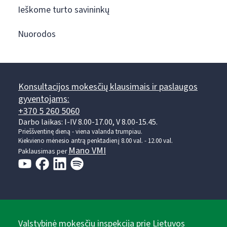
Ieškome turto savininkų
Nuorodos
Konsultacijos mokesčių klausimais ir paslaugos
gyventojams:
+370 5 260 5060
Darbo laikas: I-IV 8.00-17.00, V 8.00-15.45.
Prieššventinę dieną - viena valanda trumpiau.
Kiekvieno mėnesio antrą penktadienį 8.00 val. - 12.00 val.
Mano VMI
Paklausimas per
Valstybinė mokesčių inspekcija prie Lietuvos