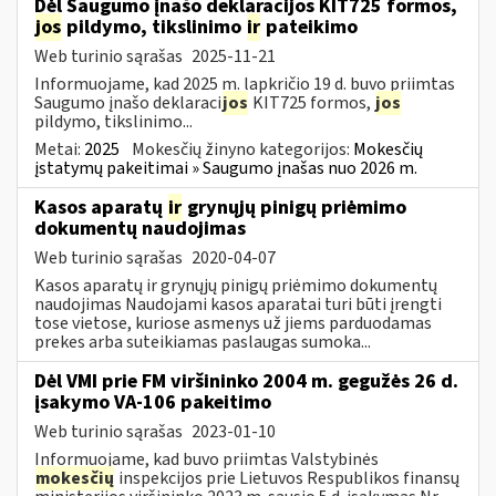
Dėl Saugumo įnašo deklaracijos KIT725 formos,
jos
pildymo, tikslinimo
ir
pateikimo
Web turinio sąrašas
2025-11-21
Informuojame, kad 2025 m. lapkričio 19 d. buvo priimtas
Saugumo įnašo deklaraci
jos
KIT725 formos,
jos
pildymo, tikslinimo...
Metai:
2025
Mokesčių žinyno kategorijos:
Mokesčių
įstatymų pakeitimai » Saugumo įnašas nuo 2026 m.
Kasos aparatų
ir
grynųjų pinigų priėmimo
dokumentų naudojimas
Web turinio sąrašas
2020-04-07
Kasos aparatų ir grynųjų pinigų priėmimo dokumentų
naudojimas Naudojami kasos aparatai turi būti įrengti
tose vietose, kuriose asmenys už jiems parduodamas
prekes arba suteikiamas paslaugas sumoka...
Dėl VMI prie FM viršininko 2004 m. gegužės 26 d.
įsakymo VA-106 pakeitimo
Web turinio sąrašas
2023-01-10
Informuojame, kad buvo priimtas Valstybinės
mokesčių
inspekcijos prie Lietuvos Respublikos finansų