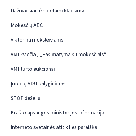
Dažniausiai užduodami klausimai
Mokesčių ABC
Viktorina moksleiviams
VMI kviečia į „Pasimatymą su mokesčiais“
VMI turto aukcionai
Įmonių VDU palyginimas
STOP šešėliui
Krašto apsaugos ministerijos informacija
Interneto svetainės atitikties paraiška