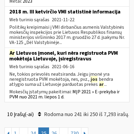
Metai:
2023
2018 m. III ketvirčio VMI statistinė informacija
Web turinio sąrašas
2021-11-22
Politikų kreipimaisi į VMI dirbančius asmenis Valstybinės
mokesčių inspekcijos prie Lietuvos Respublikos finansų
ministerijos viršininko 2017 m. gruodžio 27 d. įsakymu Nr.
VA-125 „Dėl Valstybinėje...
Ar
Lietuvos įmonei, kuri nėra registruota PVM
mokėtoja Lietuvoje, įsiregistravus
Web turinio sąrašas
2021-06-16
Ne, tokios prievolės neatsiranda. Jeigu įmonė yra
neregistruota PVM mokėtoja, nes, pvz.,
jos
bendra
atlygio suma už Lietuvoje parduotas prekes
ar
...
Mokesčių įstatymų pakeitimai:
MĮP 2021 » E-prekyba ir
PVM nuo 2021 m. liepos 1 d.
10 Įrašų(-ai)
Rodoma nuo 241 iki 250 iš 7,293 irašų.
1
...
24
25
26
...
730