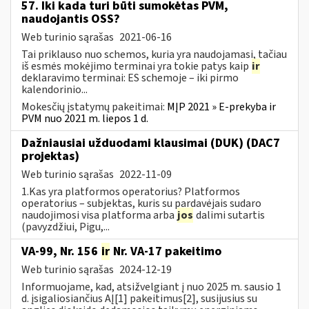
57. Iki kada turi būti sumokėtas PVM,
naudojantis OSS?
Web turinio sąrašas
2021-06-16
Tai priklauso nuo schemos, kuria yra naudojamasi, tačiau
iš esmės mokėjimo terminai yra tokie patys kaip
ir
deklaravimo terminai: ES schemoje – iki pirmo
kalendorinio...
Mokesčių įstatymų pakeitimai:
MĮP 2021 » E-prekyba ir
PVM nuo 2021 m. liepos 1 d.
Dažniausiai užduodami klausimai (DUK) (DAC7
projektas)
Web turinio sąrašas
2022-11-09
1.Kas yra platformos operatorius? Platformos
operatorius – subjektas, kuris su pardavėjais sudaro
naudojimosi visa platforma arba
jos
dalimi sutartis
(pavyzdžiui, Pigu,...
VA-99, Nr. 156
ir
Nr. VA-17 pakeitimo
Web turinio sąrašas
2024-12-19
Informuojame, kad, atsižvelgiant į nuo 2025 m. sausio 1
d. įsigaliosiančius AĮ[1] pakeitimus[2], susijusius su