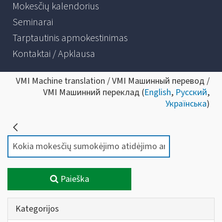
Mokesčių kalendorius
Seminarai
Tarptautinis apmokestinimas
Kontaktai / Apklausa
VMI Machine translation / VMI Машинный перевод /
VMI Машинний переклад (
English
,
Русский
,
Українська
)
Paieška
Kategorijos