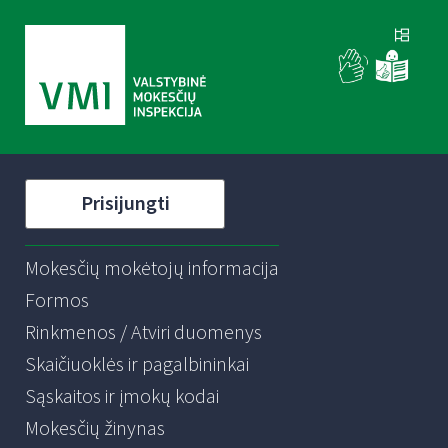
Prisijungti
Mokesčių mokėtojų informacija
Formos
Rinkmenos / Atviri duomenys
Skaičiuoklės ir pagalbininkai
Sąskaitos ir įmokų kodai
Mokesčių žinynas