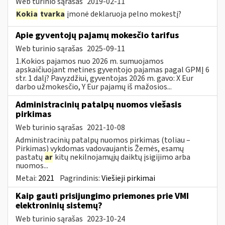
Web turinio sąrašas
2019-02-11
Kokia
tvarka
įmonė deklaruoja pelno mokestį?
Apie gyventojų pajamų mokesčio tarifus
Web turinio sąrašas
2025-09-11
1.Kokios pajamos nuo 2026 m. sumuojamos
apskaičiuojant metines gyventojo pajamas pagal GPMĮ 6
str. 1 dalį? Pavyzdžiui, gyventojas 2026 m. gavo: X Eur
darbo užmokesčio, Y Eur pajamų iš mažosios...
Administracinių patalpų nuomos viešasis
pirkimas
Web turinio sąrašas
2021-10-08
Administracinių patalpų nuomos pirkimas (toliau –
Pirkimas) vykdomas vadovaujantis Žemės, esamų
pastatų
ar
kitų nekilnojamųjų daiktų įsigijimo arba
nuomos...
Metai:
2021
Pagrindinis:
Viešieji pirkimai
Kaip gauti prisijungimo priemones prie VMI
elektroninių sistemų?
Web turinio sąrašas
2023-10-24