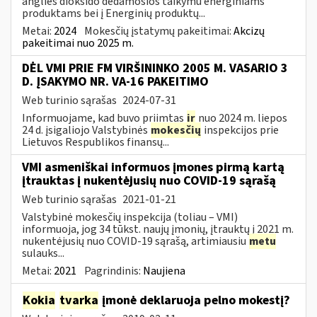
anglies dioksido dedamosios taikymu energiniams
produktams bei į Energinių produktų...
Metai:
2024
Mokesčių įstatymų pakeitimai:
Akcizų
pakeitimai nuo 2025 m.
DĖL VMI PRIE FM VIRŠININKO 2005 M. VASARIO 3
D. ĮSAKYMO NR. VA-16 PAKEITIMO
Web turinio sąrašas
2024-07-31
Informuojame, kad buvo priimtas
ir
nuo 2024 m. liepos
24 d. įsigaliojo Valstybinės
mokesčių
inspekcijos prie
Lietuvos Respublikos finansų...
VMI asmeniškai informuos įmones pirmą kartą
įtrauktas į nukentėjusių nuo COVID-19 sąrašą
Web turinio sąrašas
2021-01-21
Valstybinė mokesčių inspekcija (toliau – VMI)
informuoja, jog 34 tūkst. naujų įmonių, įtrauktų į 2021 m.
nukentėjusių nuo COVID-19 sąrašą, artimiausiu
metu
sulauks...
Metai:
2021
Pagrindinis:
Naujiena
Kokia
tvarka
įmonė deklaruoja pelno mokestį?