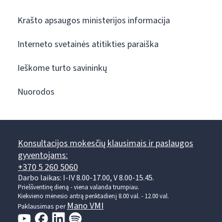
Krašto apsaugos ministerijos informacija
Interneto svetainės atitikties paraiška
Ieškome turto savininkų
Nuorodos
Konsultacijos mokesčių klausimais ir paslaugos
gyventojams:
+370 5 260 5060
Darbo laikas: I-IV 8.00-17.00, V 8.00-15.45.
Prieššventinę dieną - viena valanda trumpiau.
Kiekvieno mėnesio antrą penktadienį 8.00 val. - 12.00 val.
Mano VMI
Paklausimas per