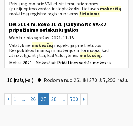
Prisijungimo prie VMI el. sistemų priemonės
(prisijungimo vardas ir slaptažodis) Lietuvos
mokesčių
mokėtojų registre registruotiems
fiziniams
...
Dėl 2004 m. kovo 10 d. įsakymo Nr. VA-32
pripažinimo netekusiu galios
Web turinio sąrašas
2021-11-15
Valstybinė
mokesčių
inspekcija prie Lietuvos
Respublikos finansų ministerijos informuoja, kad
atsižvelgiant į tai, kad Valstybinės
mokesčių
...
Metai:
2021
Mokesčiai:
Pridėtinės vertės mokestis
10 Įrašų(-ai)
Rodoma nuo 261 iki 270 iš 7,296 irašų.
1
...
26
27
28
...
730