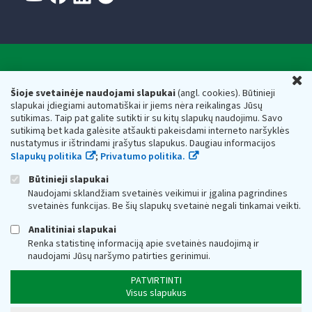
Valstybinė mokesčių inspekcija prie Lietuvos
U
Respublikos finansų ministerijos
Šioje svetainėje naudojami slapukai
(angl. cookies). Būtinieji
slapukai įdiegiami automatiškai ir jiems nėra reikalingas Jūsų
Biudžetinė įstaiga. Juridinio asmens kodas — 188659752,
sutikimas. Taip pat galite sutikti ir su kitų slapukų naudojimu. Savo
adresas: Vasario 16-osios g. 14, 01107 Vilnius, Lietuva, el.paštas:
sutikimą bet kada galėsite atšaukti pakeisdami interneto naršyklės
vmi@vmi.lt
, E. pristatymo dėžutės adresas 188659752
nustatymus ir ištrindami įrašytus slapukus. Daugiau informacijos
Duomenys apie Valstybinę mokesčių inspekciją prie Lietuvos
Slapukų politika
;
Privatumo politika.
Respublikos finansų ministerijos kaupiami ir saugomi Juridinių
asmenų registre
Būtinieji slapukai
Naudojami sklandžiam svetainės veikimui ir įgalina pagrindines
svetainės funkcijas. Be šių slapukų svetainė negali tinkamai veikti.
Analitiniai slapukai
Renka statistinę informaciją apie svetainės naudojimą ir
naudojami Jūsų naršymo patirties gerinimui.
PATVIRTINTI
Visus slapukus