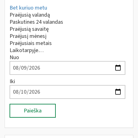
Bet kuriuo metu
Praėjusią valandą
Paskutines 24 valandas
Praėjusią savaitę
Praėjusį mėnesį
Praėjusiais metais
Laikotarpyje…
Nuo
Iki
Paieška