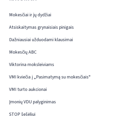
Mokesčiai ir jų dydžiai
Atsiskaitymas grynaisiais pinigais
Dažniausiai užduodami klausimai
Mokesčių ABC
Viktorina moksleiviams
VMI kviečia į „Pasimatymą su mokesčiais“
VMI turto aukcionai
Įmonių VDU palyginimas
STOP šešėliui