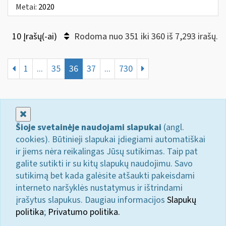
Metai:
2020
10 Įrašų(-ai)
Rodoma nuo 351 iki 360 iš 7,293 irašų.
1
...
35
36
37
...
730
Uždaryti
Šioje svetainėje naudojami slapukai
(angl.
cookies). Būtinieji slapukai įdiegiami automatiškai
ir jiems nėra reikalingas Jūsų sutikimas. Taip pat
galite sutikti ir su kitų slapukų naudojimu. Savo
sutikimą bet kada galėsite atšaukti pakeisdami
interneto naršyklės nustatymus ir ištrindami
įrašytus slapukus. Daugiau informacijos
Slapukų
politika
;
Privatumo politika.