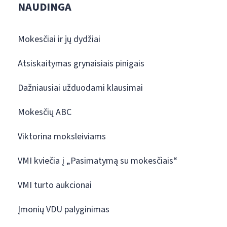
NAUDINGA
Mokesčiai ir jų dydžiai
Atsiskaitymas grynaisiais pinigais
Dažniausiai užduodami klausimai
Mokesčių ABC
Viktorina moksleiviams
VMI kviečia į „Pasimatymą su mokesčiais“
VMI turto aukcionai
Įmonių VDU palyginimas