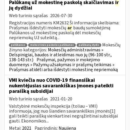
Palūkanų už mokestinę paskolą skaičiavimas
ir
jų dydžiai
Web turinio sąrašas
2026-07-30
Registracijos numeris KM2632 Ši informacija skelbiama:
Prašymas išdėstyti mokesčių
ar
baudų sumokėjimą
Palūkanos už mokestinę paskolą dėl mokesčių
nepriemokų Už suteiktą...
Mokesčių
palūkanos
mokestinės paskolos palūkanos
palūkanų dydis
žinyno kategorijos:
Mokesčių administravimas »
Delspinigiai, baudos ir atleidimas nuo jų (96-100 str.,
138-143 str.)
Prašymai, pažymos ir mokėjimo
duomenys » Pažymų užsakymas ir prašymų teikimas »
Prašymas atidėti arba išdėstyti mokestinę nepriemoką
VMI kviečia nuo COVID-19 finansiškai
nukentėjusias savarankiškas įmones pateikti
paraišką subsidijai
Web turinio sąrašas
2021-01-20
Valstybinė mokesčių inspekcija (toliau – VMI)
informuoja, jog nuo šiandien savarankiškos įmonės[1]
gali teikti paraišką vienkartinei negrąžintinai subsidijai
gauti. Ekonomikos...
Metai:
2021
Pagrindinis:
Naujiena