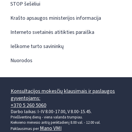
STOP šešėliui
Krašto apsaugos ministerijos informacija
Interneto svetainės atitikties paraiška
Ieškome turto savininkų
Nuorodos
Konsultacijos mokesčių klausimais ir paslaugos
gyventojams:
+370 5 260 5060
Darbo laikas: I-IV 8.00-17.00, V 8.00-15.45.
Prieššventinę dieną - viena valanda trumpiau.
Kiekvieno mėnesio antrą penktadienį 8.00 val. - 12.00 val.
Mano VMI
Paklausimas per