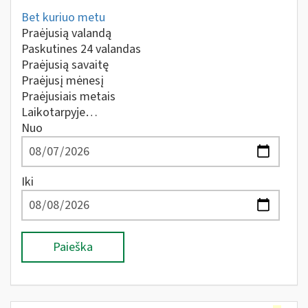
Bet kuriuo metu
Praėjusią valandą
Paskutines 24 valandas
Praėjusią savaitę
Praėjusį mėnesį
Praėjusiais metais
Laikotarpyje…
Nuo
Iki
Paieška