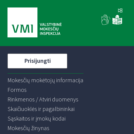
Prisijungti
Mokesčių mokėtojų informacija
Formos
Rinkmenos / Atviri duomenys
Skaičiuoklės ir pagalbininkai
Sąskaitos ir įmokų kodai
Mokesčių žinynas