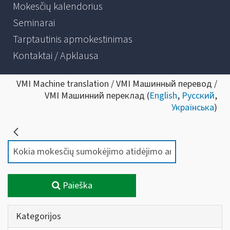
Mokesčių kalendorius
Seminarai
Tarptautinis apmokestinimas
Kontaktai / Apklausa
VMI Machine translation / VMI Машинный перевод /
VMI Машинний переклад (
English
,
Русский
,
Українська
)
Paieška
Kategorijos