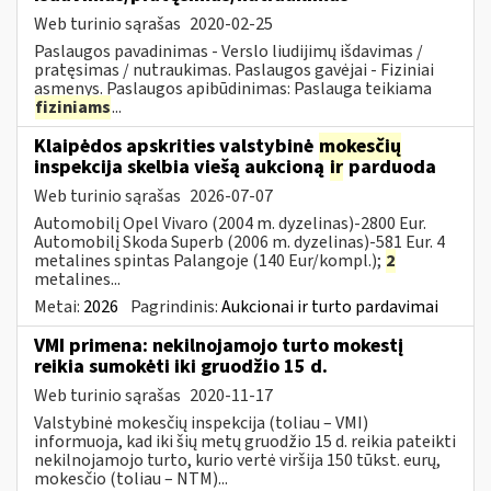
Web turinio sąrašas
2020-02-25
Paslaugos pavadinimas - Verslo liudijimų išdavimas /
pratęsimas / nutraukimas. Paslaugos gavėjai - Fiziniai
asmenys. Paslaugos apibūdinimas: Paslauga teikiama
fiziniams
...
Klaipėdos apskrities valstybinė
mokesčių
inspekcija skelbia viešą aukcioną
ir
parduoda
Web turinio sąrašas
2026-07-07
Automobilį Opel Vivaro (2004 m. dyzelinas)-2800 Eur.
Automobilį Skoda Superb (2006 m. dyzelinas)-581 Eur. 4
metalines spintas Palangoje (140 Eur/kompl.);
2
metalines...
Metai:
2026
Pagrindinis:
Aukcionai ir turto pardavimai
VMI primena: nekilnojamojo turto mokestį
reikia sumokėti iki gruodžio 15 d.
Web turinio sąrašas
2020-11-17
Valstybinė mokesčių inspekcija (toliau – VMI)
informuoja, kad iki šių metų gruodžio 15 d. reikia pateikti
nekilnojamojo turto, kurio vertė viršija 150 tūkst. eurų,
mokesčio (toliau – NTM)...