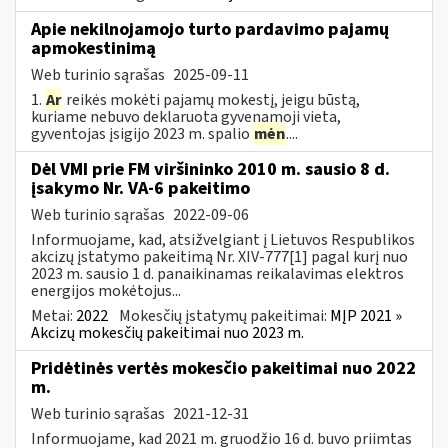
Apie nekilnojamojo turto pardavimo pajamų
apmokestinimą
Web turinio sąrašas
2025-09-11
1.
Ar
reikės mokėti pajamų mokestį, jeigu būstą,
kuriame nebuvo deklaruota gyvenamoji vieta,
gyventojas įsigijo 2023 m. spalio
mėn
....
Dėl VMI prie FM viršininko 2010 m. sausio 8 d.
įsakymo Nr. VA-6 pakeitimo
Web turinio sąrašas
2022-09-06
Informuojame, kad, atsižvelgiant į Lietuvos Respublikos
akcizų įstatymo pakeitimą Nr. XIV-777[1] pagal kurį nuo
2023 m. sausio 1 d. panaikinamas reikalavimas elektros
energijos mokėtojus...
Metai:
2022
Mokesčių įstatymų pakeitimai:
MĮP 2021 »
Akcizų mokesčių pakeitimai nuo 2023 m.
Pridėtinės vertės mokesčio pakeitimai nuo 2022
m.
Web turinio sąrašas
2021-12-31
Informuojame, kad 2021 m. gruodžio 16 d. buvo priimtas