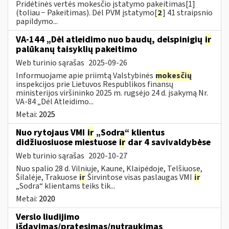
Pridėtinės vertės mokesčio įstatymo pakeitimas[1]
(toliau − Pakeitimas). Dėl PVM įstatymo[
2
] 41 straipsnio
papildymo...
VA-144 „Dėl atleidimo nuo baudų, delspinigių
ir
palūkanų taisyklių pakeitimo
Web turinio sąrašas
2025-09-26
Informuojame apie priimtą Valstybinės
mokesčių
inspekcijos prie Lietuvos Respublikos finansų
ministerijos viršininko 2025 m. rugsėjo 24 d. įsakymą Nr.
VA-84 „Dėl Atleidimo...
Metai:
2025
Nuo rytojaus VMI
ir
„Sodra“ klientus
didžiuosiuose miestuose
ir
dar 4 savivaldybėse
Web turinio sąrašas
2020-10-27
Nuo spalio 28 d. Vilniuje, Kaune, Klaipėdoje, Telšiuose,
Šilalėje, Trakuose
ir
Širvintose visas paslaugas VMI
ir
„Sodra“ klientams teiks tik...
Metai:
2020
Verslo liudijimo
išdavimas/pratęsimas/nutraukimas