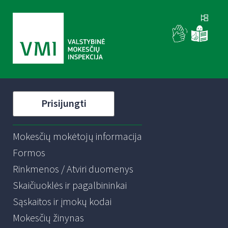
Prisijungti
Mokesčių mokėtojų informacija
Formos
Rinkmenos / Atviri duomenys
Skaičiuoklės ir pagalbininkai
Sąskaitos ir įmokų kodai
Mokesčių žinynas