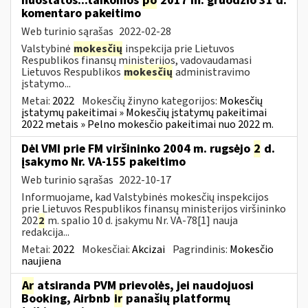
nuostatos...taikomos
po
2017 m. gruodžio 31 d.
komentaro pakeitimo
Web turinio sąrašas
2022-02-28
Valstybinė
mokesčių
inspekcija prie Lietuvos
Respublikos finansų ministerijos, vadovaudamasi
Lietuvos Respublikos
mokesčių
administravimo
įstatymo...
Metai:
2022
Mokesčių žinyno kategorijos:
Mokesčių
įstatymų pakeitimai » Mokesčių įstatymų pakeitimai
2022 metais » Pelno mokesčio pakeitimai nuo 2022 m.
Dėl VMI prie FM viršininko 2004 m. rugsėjo
2
d.
įsakymo Nr. VA-155 pakeitimo
Web turinio sąrašas
2022-10-17
Informuojame, kad Valstybinės mokesčių inspekcijos
prie Lietuvos Respublikos finansų ministerijos viršininko
202
2
m. spalio 10 d. įsakymu Nr. VA-78[1] nauja
redakcija...
Metai:
2022
Mokesčiai:
Akcizai
Pagrindinis:
Mokesčio
naujiena
Ar
atsiranda PVM prievolės, jei naudojuosi
Booking, Airbnb
ir
panašių platformų