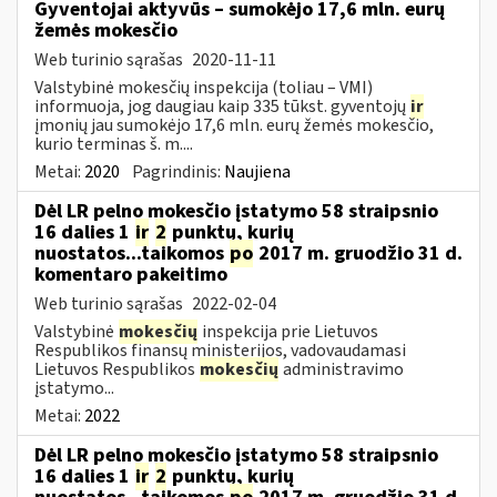
Gyventojai aktyvūs – sumokėjo 17,6 mln. eurų
žemės mokesčio
Web turinio sąrašas
2020-11-11
Valstybinė mokesčių inspekcija (toliau – VMI)
informuoja, jog daugiau kaip 335 tūkst. gyventojų
ir
įmonių jau sumokėjo 17,6 mln. eurų žemės mokesčio,
kurio terminas š. m....
Metai:
2020
Pagrindinis:
Naujiena
Dėl LR pelno mokesčio įstatymo 58 straipsnio
16 dalies 1
ir
2
punktų, kurių
nuostatos...taikomos
po
2017 m. gruodžio 31 d.
komentaro pakeitimo
Web turinio sąrašas
2022-02-04
Valstybinė
mokesčių
inspekcija prie Lietuvos
Respublikos finansų ministerijos, vadovaudamasi
Lietuvos Respublikos
mokesčių
administravimo
įstatymo...
Metai:
2022
Dėl LR pelno mokesčio įstatymo 58 straipsnio
16 dalies 1
ir
2
punktų, kurių