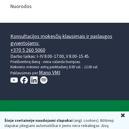
Nuorodos
Konsultacijos mokesčių klausimais ir paslaugos
gyventojams:
+370 5 260 5060
Darbo laikas: I-IV 8.00-17.00, V 8.00-15.45.
Prieššventinę dieną - viena valanda trumpiau.
Kiekvieno mėnesio antrą penktadienį 8.00 val. - 12.00 val.
Mano VMI
Paklausimas per
Valstybinė mokesčių inspekcija prie Lietuvos
U
Respublikos finansų ministerijos
Šioje svetainėje naudojami slapukai
(angl. cookies). Būtinieji
slapukai įdiegiami automatiškai ir jiems nėra reikalingas Jūsų