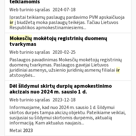
teikiamomis
Web turinio sąrašas
2024-07-18
Įprastai teikiamų paslaugų pardavimo PVM apskaičiuoja
ir
į biudžetą moka paslaugų teikėjas. Tačiau Lietuvos
Respublikos apmokestinamiesiems...
Mokesčių
mokėtojų registrinių duomenų
tvarkymas
Web turinio sąrašas
2020-02-25
Paslaugos pavadinimas Mokesčių mokėtojų registrinių
duomenų tvarkymas. Paslaugos gavėjai Lietuvos
juridiniai asmenys, užsienio juridinių asmenų filialai
ir
atstovybės...
Dėl šildymui skirtų durpių apmokestinimo
akcizais nuo 2024 m. sausio 1 d.
Web turinio sąrašas
2023-12-18
Informuojame, kad nuo 2024 m. sausio 1 d. šildymui
skirtos durpės tampa akcizų objektu. Pateikiame veiklai,
susijusiai su šildymui skirtomis durpėmis, aktualią
informaciją. Kam aktualus naujasis...
Metai:
2023