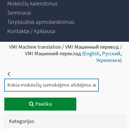
Mokesčių kalendorius
Seminarai
Tarptautinis apmokestinimas
Kontaktai / Apklausa
VMI Machine translation / VMI Машинный перевод /
VMI Машинний переклад (
English
,
Русский
,
Українська
)
Paieška
Kategorijos