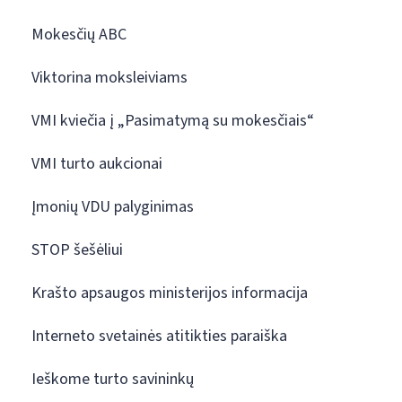
Mokesčių ABC
Viktorina moksleiviams
VMI kviečia į „Pasimatymą su mokesčiais“
VMI turto aukcionai
Įmonių VDU palyginimas
STOP šešėliui
Krašto apsaugos ministerijos informacija
Interneto svetainės atitikties paraiška
Ieškome turto savininkų