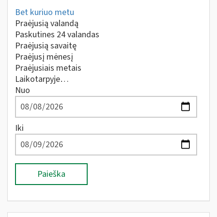
Bet kuriuo metu
Praėjusią valandą
Paskutines 24 valandas
Praėjusią savaitę
Praėjusį mėnesį
Praėjusiais metais
Laikotarpyje…
Nuo
Iki
Paieška