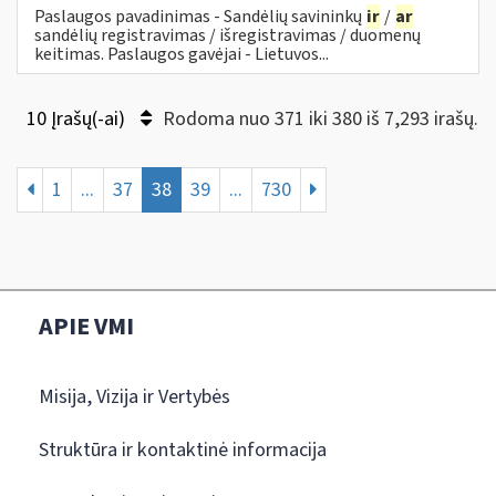
Paslaugos pavadinimas - Sandėlių savininkų
ir
/
ar
sandėlių registravimas / išregistravimas / duomenų
keitimas. Paslaugos gavėjai - Lietuvos...
10 Įrašų(-ai)
Rodoma nuo 371 iki 380 iš 7,293 irašų.
1
...
37
38
39
...
730
APIE VMI
Misija, Vizija ir Vertybės
Struktūra ir kontaktinė informacija