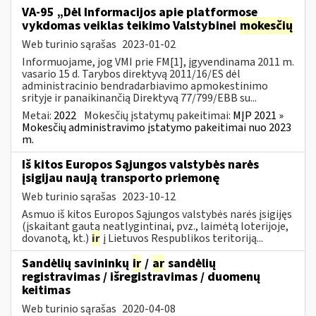
VA-95 „Dėl Informacijos apie platformose
vykdomas veiklas teikimo Valstybinei
mokesčių
Web turinio sąrašas
2023-01-02
Informuojame, jog VMI prie FM[1], įgyvendinama 2011 m.
vasario 15 d. Tarybos direktyvą 2011/16/ES dėl
administracinio bendradarbiavimo apmokestinimo
srityje ir panaikinančią Direktyvą 77/799/EBB su...
Metai:
2022
Mokesčių įstatymų pakeitimai:
MĮP 2021 »
Mokesčių administravimo įstatymo pakeitimai nuo 2023
m.
Iš kitos Europos Sąjungos valstybės narės
įsigijau naują transporto priemonę
Web turinio sąrašas
2023-10-12
Asmuo iš kitos Europos Sąjungos valstybės narės įsigijęs
(įskaitant gautą neatlygintinai, pvz., laimėtą loterijoje,
dovanotą, kt.)
ir
į Lietuvos Respublikos teritoriją...
Sandėlių savininkų
ir
/
ar
sandėlių
registravimas / išregistravimas / duomenų
keitimas
Web turinio sąrašas
2020-04-08