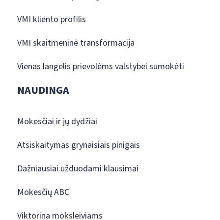
VMI kliento profilis
VMI skaitmeninė transformacija
Vienas langelis prievolėms valstybei sumokėti
NAUDINGA
Mokesčiai ir jų dydžiai
Atsiskaitymas grynaisiais pinigais
Dažniausiai užduodami klausimai
Mokesčių ABC
Viktorina moksleiviams