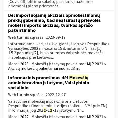
(Covid-19) plitimo sukeltų pasekmių mažinimo
priemonių plano priemonės...
Dėl importuojamų akcizais apmokestinamų
prekių gabenimo, kad neatsirastų prievolės
mokėti importo akcizus, tvarkos aprašo
patvirtinimo
Web turinio sąrašas
2023-09-19
Informuojame, kad, atsižvelgiant į Lietuvos Respublikos
Vyriausybės 2002 m. vasario 15 d. nutarimo Nr. 235[1]
1.5.2 papunktį[2], buvo priimtas Valstybinės mokesčių
inspekcijos prie Lietuvos...
Metai:
2023
Mokesčių įstatymų pakeitimai:
MĮP 2021 »
Akcizų mokesčių pakeitimai nuo 2023 m.
Informacinis pranešimas dėl
Mokesčių
administravimo įstatymo, Valstybinio
socialinio
Web turinio sąrašas
2022-12-27
Valstybinė mokesčių inspekcija prie Lietuvos
Respublikos finansų ministerijos (toliau — VMI prie FM)
informuoja, jog 202
2
-1
2
-13 įstatymu Nr....
Metai:
2022
Mokesčių įstatymų pakeitimai:
MĮP 2021 »