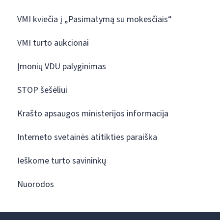
VMI kviečia į „Pasimatymą su mokesčiais“
VMI turto aukcionai
Įmonių VDU palyginimas
STOP šešėliui
Krašto apsaugos ministerijos informacija
Interneto svetainės atitikties paraiška
Ieškome turto savininkų
Nuorodos