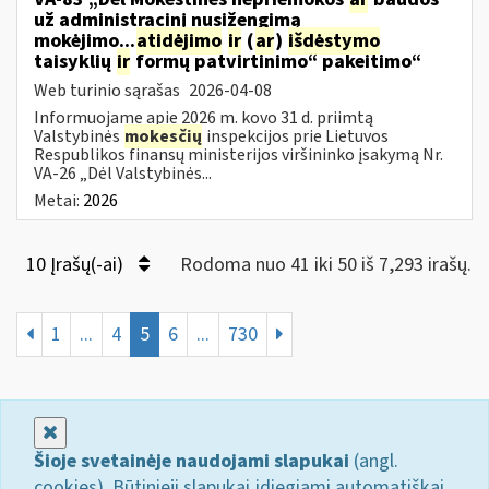
už administracinį nusižengimą
mokėjimo...
atidėjimo
ir
(
ar
)
išdėstymo
taisyklių
ir
formų patvirtinimo“ pakeitimo“
Web turinio sąrašas
2026-04-08
Informuojame apie 2026 m. kovo 31 d. priimtą
Valstybinės
mokesčių
inspekcijos prie Lietuvos
Respublikos finansų ministerijos viršininko įsakymą Nr.
VA-26 „Dėl Valstybinės...
Metai:
2026
10 Įrašų(-ai)
Rodoma nuo 41 iki 50 iš 7,293 irašų.
1
...
4
5
6
...
730
Uždaryti
Šioje svetainėje naudojami slapukai
(angl.
cookies). Būtinieji slapukai įdiegiami automatiškai