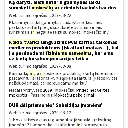
Ką daryti, jeigu neturiu galimybės laiku
sumokėti
mokesčių
ar
administracinės baudos
Web turinio sąrašas
2019-03-22
Klausimynas dėl galimybės sudaryti mokestinės
paskolos sutartį Jeigu susidūrėte su finansiniais
sunkumais
ir
negalite laiku sumokėti mokesčio
ir
/...
Kokia
tvarka
lengvatinis PVM tarifas taikomas
medienos produktams (įskaitant malkas...), kai
jie parduodami
fiziniams
asmenims
, kuriems
už kietą kurą kompensacijas teikia
Web turinio sąrašas
2019-03-08
Kai malkų
ir
/
ar
medienos produktų, skirtų kūrenimui,
pardavimui išrašoma PVM sąskaita faktūra (kasos kvitas
neišduodamas), tai parduodamų malkų /...
Metai (Archyvas):
2019
Mokesčiai:
Pridėtinės vertės
mokestis
Pagrindinis:
Mokesčių pakeitimai
DUK dėl priemonės "Subsidijos įmonėms"
Web turinio sąrašas
2020-08-12
1. Koks teisės aktas reglamentuoja subsidijų skyrimą
įmonėms? Ekonomikos skatinimo
ir
koronaviruso