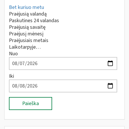
Bet kuriuo metu
Praėjusią valandą
Paskutines 24 valandas
Praėjusią savaitę
Praėjusį mėnesį
Praėjusiais metais
Laikotarpyje…
Nuo
Iki
Paieška