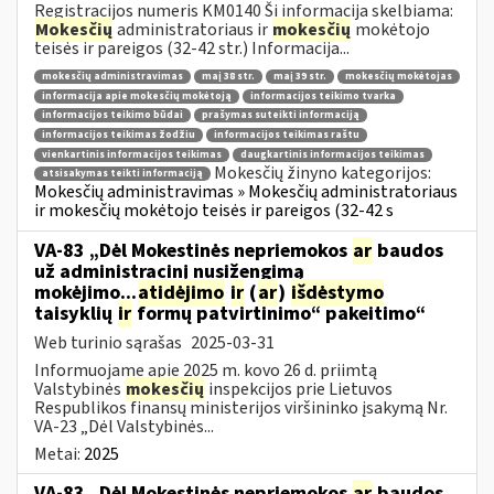
Registracijos numeris KM0140 Ši informacija skelbiama:
Mokesčių
administratoriaus ir
mokesčių
mokėtojo
teisės ir pareigos (32-42 str.) Informacija...
mokesčių administravimas
maį 38 str.
maį 39 str.
mokesčių mokėtojas
informacija apie mokesčių mokėtoją
informacijos teikimo tvarka
informacijos teikimo būdai
prašymas suteikti informaciją
informacijos teikimas žodžiu
informacijos teikimas raštu
vienkartinis informacijos teikimas
daugkartinis informacijos teikimas
Mokesčių žinyno kategorijos:
atsisakymas teikti informaciją
Mokesčių administravimas » Mokesčių administratoriaus
ir mokesčių mokėtojo teisės ir pareigos (32-42 s
VA-83 „Dėl Mokestinės nepriemokos
ar
baudos
už administracinį nusižengimą
mokėjimo...
atidėjimo
ir
(
ar
)
išdėstymo
taisyklių
ir
formų patvirtinimo“ pakeitimo“
Web turinio sąrašas
2025-03-31
Informuojame apie 2025 m. kovo 26 d. priimtą
Valstybinės
mokesčių
inspekcijos prie Lietuvos
Respublikos finansų ministerijos viršininko įsakymą Nr.
VA-23 „Dėl Valstybinės...
Metai:
2025
VA-83 „Dėl Mokestinės nepriemokos
ar
baudos