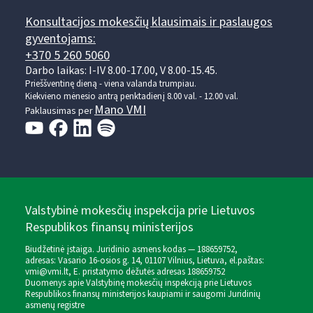
Konsultacijos mokesčių klausimais ir paslaugos
gyventojams:
+370 5 260 5060
Darbo laikas: I-IV 8.00-17.00, V 8.00-15.45.
Prieššventinę dieną - viena valanda trumpiau.
Kiekvieno mėnesio antrą penktadienį 8.00 val. - 12.00 val.
Mano VMI
Paklausimas per
Valstybinė mokesčių inspekcija prie Lietuvos
Respublikos finansų ministerijos
Biudžetinė įstaiga. Juridinio asmens kodas — 188659752,
adresas: Vasario 16-osios g. 14, 01107 Vilnius, Lietuva, el.paštas:
vmi@vmi.lt
, E. pristatymo dėžutės adresas 188659752
Duomenys apie Valstybinę mokesčių inspekciją prie Lietuvos
Respublikos finansų ministerijos kaupiami ir saugomi Juridinių
asmenų registre