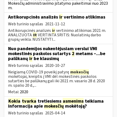
Mokesčių administravimo įstatymo pakeitimai nuo 2023
m.
Antikorupcinės analizės
ir
vertinimo atlikimas
Web turinio sąrašas
2021-11-12
Antikorupcinės analizės
ir
vertinimo atlikimas 2021 m.
ANALIZUOTA
IR
VERTINTA SRITIS: Nuolatinių darbo
grupių veikla. NUSTATYTI...
Nuo pandemijos nukentėjusiam verslui VMI
mokestinės paskolos sutartys
2
metams –...be
palūkanų
ir
be klausimų
Web turinio sąrašas
2020-10-27
Neigiamą COVID-19 poveikį patyrę
mokesčių
mokėtojai, kreiptis į VMI dėl mokestinės paskolos
sutarties be palūkanų gali iki 2021 m. vasario 28 d. 2020
m. spalio 20 d.,...
Metai:
2020
Kokia
tvarka
tretiesiems
asmenims
teikiama
informacija apie
mokesčių
mokėtoją?
Web turinio sąrašas
2025-04-14