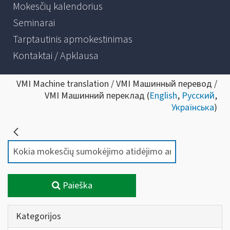
Mokesčių kalendorius
Seminarai
Tarptautinis apmokestinimas
Kontaktai / Apklausa
VMI Machine translation / VMI Машинный перевод /
VMI Машинний переклад (
English
,
Русский
,
Українська
)
Paieška
Kategorijos