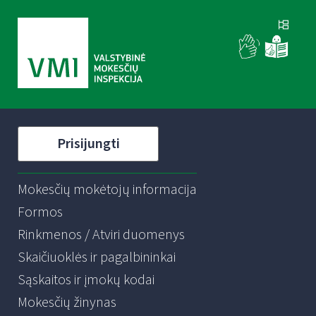
Prisijungti
Mokesčių mokėtojų informacija
Formos
Rinkmenos / Atviri duomenys
Skaičiuoklės ir pagalbininkai
Sąskaitos ir įmokų kodai
Mokesčių žinynas