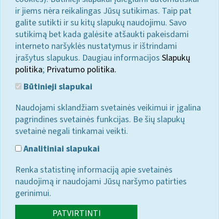
ir jiems nėra reikalingas Jūsų sutikimas. Taip pat
galite sutikti ir su kitų slapukų naudojimu. Savo
sutikimą bet kada galėsite atšaukti pakeisdami
interneto naršyklės nustatymus ir ištrindami
įrašytus slapukus. Daugiau informacijos
Slapukų
politika
;
Privatumo politika.
Būtinieji slapukai
Naudojami sklandžiam svetainės veikimui ir įgalina
pagrindines svetainės funkcijas. Be šių slapukų
svetainė negali tinkamai veikti.
Analitiniai slapukai
Renka statistinę informaciją apie svetainės
naudojimą ir naudojami Jūsų naršymo patirties
gerinimui.
PATVIRTINTI