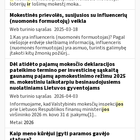
loterijų
ir
lošimų mokestį moka...
Mokestinės prievolės, susijusios su influencerių
(nuomonės formuotojų) veikla
Web turinio sąrašas
2025-03-18
1.Kas yra influenceris (nuomonės formuotojas)? Pagal
viešojoje erdvėje skelbiamą informaciją, influenceris
(nuomonės formuotojas) yra asmuo, turintis galimybę
įtakoti kitų žmonių požiūrį...
Dėl atidėto pajamų mokesčio deklaracijos
pateikimo termino per investicinę sąskaitą
gaunamų pajamų apmokestinimo režimu 2025
m. mokestiniu laikotarpiu besinaudojusiems
nuolatiniams Lietuvos gyventojams
Web turinio sąrašas
2026-04-03
Informuojame, kad Valstybinės mokesčių inspekci
jos
prie Lietuvos Respublikos finansų ministeri
jos
viršininko 2026 m. kovo 31 d. įsakymu[1]...
Metai:
2026
Kaip meno kūrėjui įgyti paramos gavėjo
statusą?