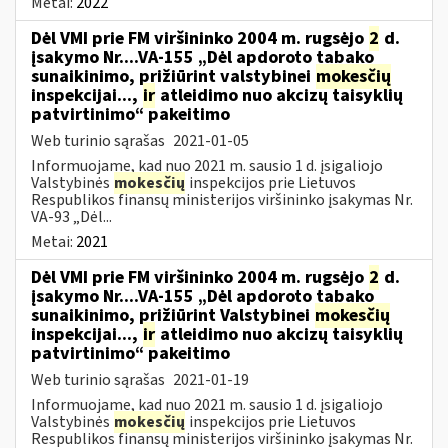
Metai:
2022
Dėl VMI prie FM viršininko 2004 m. rugsėjo
2
d.
įsakymo Nr....VA-155 „Dėl apdoroto tabako
sunaikinimo, prižiūrint valstybinei
mokesčių
inspekcijai...,
ir
atleidimo nuo akcizų taisyklių
patvirtinimo“ pakeitimo
Web turinio sąrašas
2021-01-05
Informuojame, kad nuo 2021 m. sausio 1 d. įsigaliojo
Valstybinės
mokesčių
inspekcijos prie Lietuvos
Respublikos finansų ministerijos viršininko įsakymas Nr.
VA-93 „Dėl...
Metai:
2021
Dėl VMI prie FM viršininko 2004 m. rugsėjo
2
d.
įsakymo Nr....VA-155 „Dėl apdoroto tabako
sunaikinimo, prižiūrint Valstybinei
mokesčių
inspekcijai...,
ir
atleidimo nuo akcizų taisyklių
patvirtinimo“ pakeitimo
Web turinio sąrašas
2021-01-19
Informuojame, kad nuo 2021 m. sausio 1 d. įsigaliojo
Valstybinės
mokesčių
inspekcijos prie Lietuvos
Respublikos finansų ministerijos viršininko įsakymas Nr.