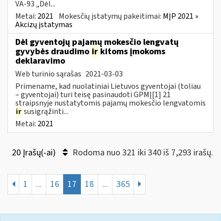
VA-93 „Dėl...
Metai:
2021
Mokesčių įstatymų pakeitimai:
MĮP 2021 »
Akcizų įstatymas
Dėl gyventojų pajamų mokesčio lengvatų
gyvybės draudimo
ir
kitoms įmokoms
deklaravimo
Web turinio sąrašas
2021-03-03
Primename, kad nuolatiniai Lietuvos gyventojai (toliau
– gyventojai) turi teisę pasinaudoti GPMĮ[1] 21
straipsnyje nustatytomis pajamų mokesčio lengvatomis
ir
susigrąžinti...
Metai:
2021
20 Įrašų(-ai)
Rodoma nuo 321 iki 340 iš 7,293 irašų.
1
...
16
17
18
...
365