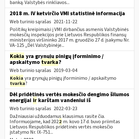
banką. Valstybės rinkliavos...
2018 m. IV ketvirčio VMI statistinė informacija
Web turinio sąrašas
2021-11-22
Politikų kreipimaisi į VMI dirbančius asmenis Valstybinės
mokesčių inspekcijos prie Lietuvos Respublikos finansų
ministerijos viršininko 2017 m. gruodžio 27 d. įsakymu Nr.
VA-125 „Dėl Valstybinėje...
Kokia
yra grynųjų pinigų įforminimo /
apskaitymo
tvarka
?
Web turinio sąrašas
2019-03-04
Kokia
yra grynųjų pinigų įforminimo / apskaitymo
tvarka
?
Dėl pridėtinės vertės mokesčio dengimo šilumos
energijai
ir
karštam vandeniui iš
Web turinio sąrašas
2022-03-23
Dažniausiai užduodamus klausimus rasite čia.
Informuojame, kad 202
2
m. kovo 17 d. buvo priimtas
Lietuvos Respublikos pridėtinės vertės mokesčio
įstatymo Nr. IX-751...