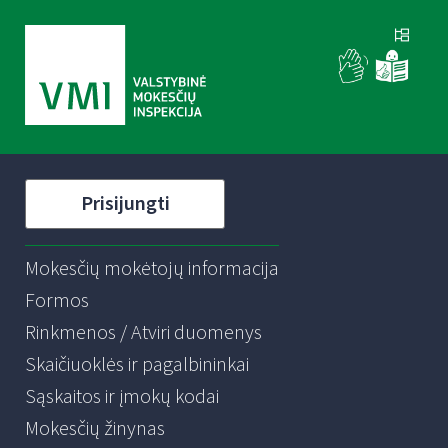
Prisijungti
Mokesčių mokėtojų informacija
Formos
Rinkmenos / Atviri duomenys
Skaičiuoklės ir pagalbininkai
Sąskaitos ir įmokų kodai
Mokesčių žinynas