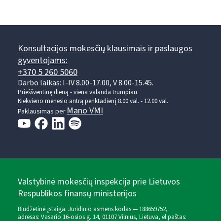
Konsultacijos mokesčių klausimais ir paslaugos
gyventojams:
+370 5 260 5060
Darbo laikas: I-IV 8.00-17.00, V 8.00-15.45.
Prieššventinę dieną - viena valanda trumpiau.
Kiekvieno mėnesio antrą penktadienį 8.00 val. - 12.00 val.
Mano VMI
Paklausimas per
Valstybinė mokesčių inspekcija prie Lietuvos
Respublikos finansų ministerijos
Biudžetinė įstaiga. Juridinio asmens kodas — 188659752,
adresas: Vasario 16-osios g. 14, 01107 Vilnius, Lietuva, el.paštas: