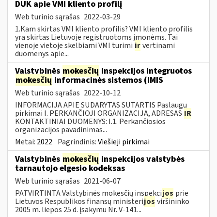
DUK apie VMI kliento profilį
Web turinio sąrašas
2022-03-29
1.Kam skirtas VMI kliento profilis? VMI kliento profilis
yra skirtas Lietuvoje registruotoms įmonėms. Tai
vienoje vietoje skelbiami VMI turimi
ir
vertinami
duomenys apie...
Valstybinės
mokesčių
inspekcijos integruotos
mokesčių
informacinės sistemos (IMIS
Web turinio sąrašas
2022-10-12
INFORMACIJA APIE SUDARYTAS SUTARTIS Paslaugų
pirkimai I. PERKANČIOJI ORGANIZACIJA, ADRESAS
IR
KONTAKTINIAI DUOMENYS: I.1. Perkančiosios
organizacijos pavadinimas...
Metai:
2022
Pagrindinis:
Viešieji pirkimai
Valstybinės
mokesčių
inspekcijos valstybės
tarnautojo elgesio kodeksas
Web turinio sąrašas
2021-06-07
PATVIRTINTA Valstybinės mokesčių inspekci
jos
prie
Lietuvos Respublikos finansų ministeri
jos
viršininko
2005 m. liepos 25 d. įsakymu Nr. V-141...