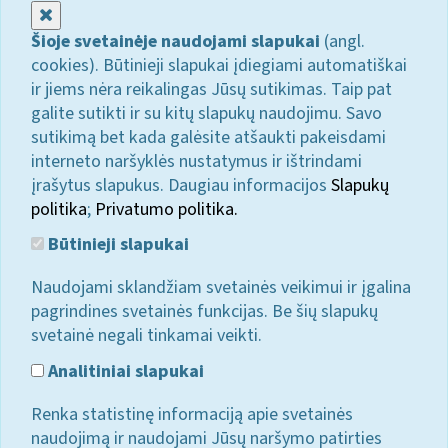
Uždaryti
Šioje svetainėje naudojami slapukai
(angl.
cookies). Būtinieji slapukai įdiegiami automatiškai
ir jiems nėra reikalingas Jūsų sutikimas. Taip pat
galite sutikti ir su kitų slapukų naudojimu. Savo
sutikimą bet kada galėsite atšaukti pakeisdami
interneto naršyklės nustatymus ir ištrindami
įrašytus slapukus. Daugiau informacijos
Slapukų
politika
;
Privatumo politika.
Būtinieji slapukai
Naudojami sklandžiam svetainės veikimui ir įgalina
pagrindines svetainės funkcijas. Be šių slapukų
svetainė negali tinkamai veikti.
Analitiniai slapukai
Renka statistinę informaciją apie svetainės
naudojimą ir naudojami Jūsų naršymo patirties