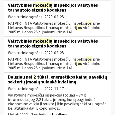
Valstybinės
mokesčių
inspekcijos valstybės
tarnautojo elgesio kodeksas
Web turinio sąrašas
2020-02-25
PATVIRTINTA Valstybinės mokesčių inspekci
jos
prie
Lietuvos Respublikos finansų ministeri
jos
viršininko
2005 m. liepos 25 d. įsakymu Nr. V-141...
Valstybinės
mokesčių
inspekcijos valstybės
tarnautojo elgesio kodeksas
Web turinio sąrašas
2020-02-25
PATVIRTINTA Valstybinės mokesčių inspekci
jos
prie
Lietuvos Respublikos finansų ministeri
jos
viršininko
2005 m. liepos 25 d. įsakymu Nr. V-141...
Daugiau nei
2
tūkst. energetikos kainų paveiktų
sektorių įmonių sulaukė kvietimų
Web turinio sąrašas
2022-11-17
Valstybinė mokesčių inspekcija (toliau – VMI)
informuoja, jog 2,2 tūkst. įmonių, kurių pagrindinė
ekonominė veikla įtraukta į Itin paveiktų sektorių sąrašą
bei atitinka dalį Ekonomikos...
Metai:
2022
Pagrindinis:
Naujiena