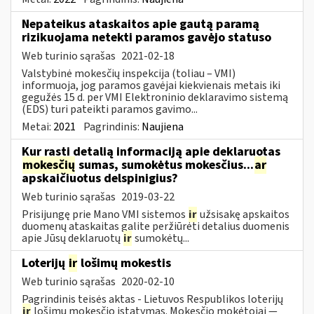
Nepateikus ataskaitos apie gautą paramą
rizikuojama netekti paramos gavėjo statuso
Web turinio sąrašas
2021-02-18
Valstybinė mokesčių inspekcija (toliau – VMI)
informuoja, jog paramos gavėjai kiekvienais metais iki
gegužės 15 d. per VMI Elektroninio deklaravimo sistemą
(EDS) turi pateikti paramos gavimo...
Metai:
2021
Pagrindinis:
Naujiena
Kur rasti detalią informaciją apie deklaruotas
mokesčių
sumas, sumokėtus mokesčius...
ar
apskaičiuotus delspinigius?
Web turinio sąrašas
2019-03-22
Prisijungę prie Mano VMI sistemos
ir
užsisakę apskaitos
duomenų ataskaitas galite peržiūrėti detalius duomenis
apie Jūsų deklaruotų
ir
sumokėtų...
Loterijų
ir
lošimų mokestis
Web turinio sąrašas
2020-02-10
Pagrindinis teisės aktas - Lietuvos Respublikos loterijų
ir
lošimų mokesčio įstatymas. Mokesčio mokėtojai —