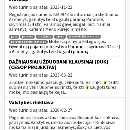
Web turinio sąrašas
2023-11-22
Registracijos numeris KM0943 Ši informacija skelbiama:
Asmenys, galintys teikti/gauti paramą Paramos
skyrimas (34 str.) Paramos gavėjais gali būti fiziniai
asmenys, kuriems Meno kūrėjo ir meno...
gpm
parama
prašymas
2 proc
meno kūrėjo statusas
Mokesčių žinyno kategorijos:
paramos gavėjo statusas
Gyventojų pajamų mokestis » Paramos skyrimas (34 str.)
» Asmenys, galintys teikti/gauti paramą
DAŽNIAUSIAI UŽDUODAMI KLAUSIMAI (DUK)
(CESOP PROJEKTAS)
Web turinio sąrašas
2023-06-22
1.Kokie mokėjimo paslaugų teikėjai turės rinkti
ir
teikti
duomenis VMI? Duomenis rinkti, teikti
ir
saugoti turės
mokėjimo paslaugų teikėjai,...
Valstybės rinkliava
Web turinio sąrašas
2020-02-27
Pagrindinis teisės aktas - Lietuvos Respublikos rinkliavų
įstatymas. Valstybės rinkliavos mokėtojai - Rinkliavas
moka fiziniai ir juridiniai asmenys, išskyrus Lietuvos