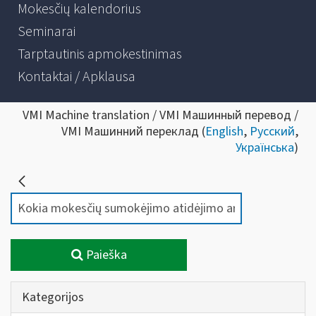
Mokesčių kalendorius
Seminarai
Tarptautinis apmokestinimas
Kontaktai / Apklausa
VMI Machine translation / VMI Машинный перевод /
VMI Машинний переклад (
English
,
Русский
,
Українська
)
Paieška
Kategorijos