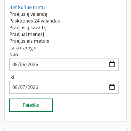
Bet kuriuo metu
Praėjusią valandą
Paskutines 24 valandas
Praėjusią savaitę
Praėjusį mėnesį
Praėjusiais metais
Laikotarpyje…
Nuo
Iki
Paieška