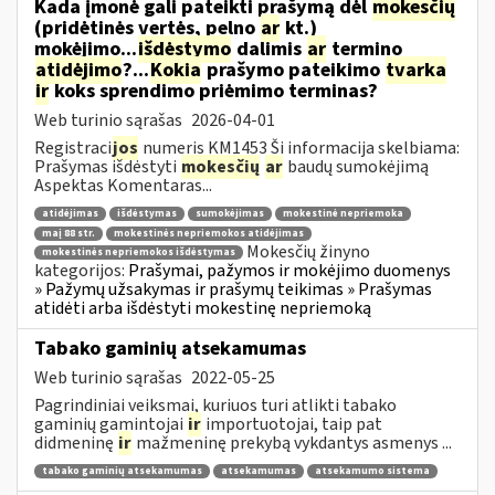
Kada įmonė gali pateikti prašymą dėl
mokesčių
(pridėtinės vertės, pelno
ar
kt.)
mokėjimo...
išdėstymo
dalimis
ar
termino
atidėjimo
?...
Kokia
prašymo pateikimo
tvarka
ir
koks sprendimo priėmimo terminas?
Web turinio sąrašas
2026-04-01
Registraci
jos
numeris KM1453 Ši informacija skelbiama:
Prašymas išdėstyti
mokesčių
ar
baudų sumokėjimą
Aspektas Komentaras...
atidėjimas
išdėstymas
sumokėjimas
mokestinė nepriemoka
maį 88 str.
mokestinės nepriemokos atidėjimas
Mokesčių žinyno
mokestinės nepriemokos išdėstymas
kategorijos:
Prašymai, pažymos ir mokėjimo duomenys
» Pažymų užsakymas ir prašymų teikimas » Prašymas
atidėti arba išdėstyti mokestinę nepriemoką
Tabako gaminių atsekamumas
Web turinio sąrašas
2022-05-25
Pagrindiniai veiksmai, kuriuos turi atlikti tabako
gaminių gamintojai
ir
importuotojai, taip pat
didmeninę
ir
mažmeninę prekybą vykdantys asmenys ...
tabako gaminių atsekamumas
atsekamumas
atsekamumo sistema