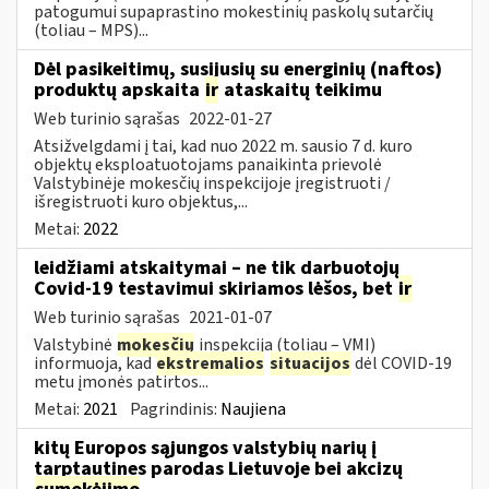
patogumui supaprastino mokestinių paskolų sutarčių
(toliau – MPS)...
Dėl pasikeitimų, susijusių su energinių (naftos)
produktų apskaita
ir
ataskaitų teikimu
Web turinio sąrašas
2022-01-27
Atsižvelgdami į tai, kad nuo 2022 m. sausio 7 d. kuro
objektų eksploatuotojams panaikinta prievolė
Valstybinėje mokesčių inspekcijoje įregistruoti /
išregistruoti kuro objektus,...
Metai:
2022
leidžiami atskaitymai – ne tik darbuotojų
Covid-19 testavimui skiriamos lėšos, bet
ir
Web turinio sąrašas
2021-01-07
Valstybinė
mokesčių
inspekcija (toliau – VMI)
informuoja, kad
ekstremalios
situacijos
dėl COVID-19
metu įmonės patirtos...
Metai:
2021
Pagrindinis:
Naujiena
kitų Europos sąjungos valstybių narių į
tarptautines parodas Lietuvoje bei akcizų