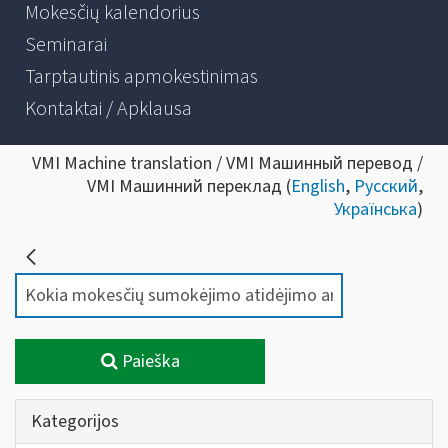
Mokesčių kalendorius
Seminarai
Tarptautinis apmokestinimas
Kontaktai / Apklausa
VMI Machine translation / VMI Машинный перевод /
VMI Машинний переклад (
English
,
Русский
,
Українська
)
Paieška
Kategorijos