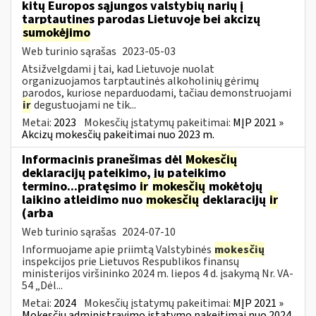
kitų Europos sąjungos valstybių narių į
tarptautines parodas Lietuvoje bei akcizų
sumokėjimo
Web turinio sąrašas
2023-05-03
Atsižvelgdami į tai, kad Lietuvoje nuolat
organizuojamos tarptautinės alkoholinių gėrimų
parodos, kuriose neparduodami, tačiau demonstruojami
ir
degustuojami ne tik...
Metai:
2023
Mokesčių įstatymų pakeitimai:
MĮP 2021 »
Akcizų mokesčių pakeitimai nuo 2023 m.
Informacinis pranešimas dėl
Mokesčių
deklaracijų pateikimo, jų pateikimo
termino...pratęsimo
ir
mokesčių
mokėtojų
laikino atleidimo nuo
mokesčių
deklaracijų
ir
(arba
Web turinio sąrašas
2024-07-10
Informuojame apie priimtą Valstybinės
mokesčių
inspekcijos prie Lietuvos Respublikos finansų
ministerijos viršininko 2024 m. liepos 4 d. įsakymą Nr. VA-
54 „Dėl...
Metai:
2024
Mokesčių įstatymų pakeitimai:
MĮP 2021 »
Mokesčių administravimo įstatymo pakeitimai nuo 2024