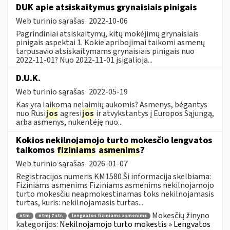
DUK apie atsiskaitymus grynaisiais pinigais
Web turinio sąrašas
2022-10-06
Pagrindiniai atsiskaitymų, kitų mokėjimų grynaisiais
pinigais aspektai 1. Kokie apribojimai taikomi asmenų
tarpusavio atsiskaitymams grynaisiais pinigais nuo
2022-11-01? Nuo 2022-11-01 įsigalioja...
D.U.K.
Web turinio sąrašas
2022-05-19
Kas yra laikoma nelaimių aukomis? Asmenys, bėgantys
nuo Rusi
jos
agresi
jos
ir atvykstantys į Europos Sąjungą,
arba asmenys, nukentėję nuo...
Kokios nekilnojamojo turto mokesčio lengvatos
taikomos
fiziniams
asmenims
?
Web turinio sąrašas
2026-01-07
Registracijos numeris KM1580 Ši informacija skelbiama:
Fiziniams asmenims Fiziniams asmenims nekilnojamojo
turto mokesčiu neapmokestinamas toks nekilnojamasis
turtas, kuris: nekilnojamasis turtas...
Mokesčių žinyno
ntm
ntmį 7 str.
lengvatos fiziniams asmenims
kategorijos:
Nekilnojamojo turto mokestis » Lengvatos