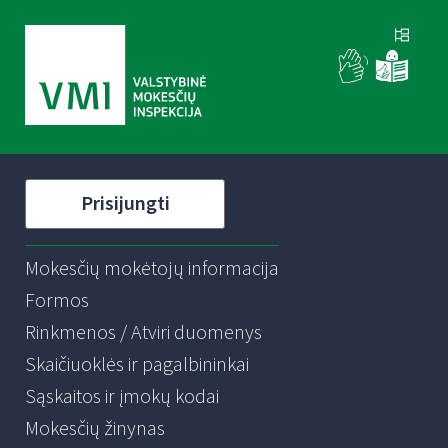
Prisijungti
Mokesčių mokėtojų informacija
Formos
Rinkmenos / Atviri duomenys
Skaičiuoklės ir pagalbininkai
Sąskaitos ir įmokų kodai
Mokesčių žinynas