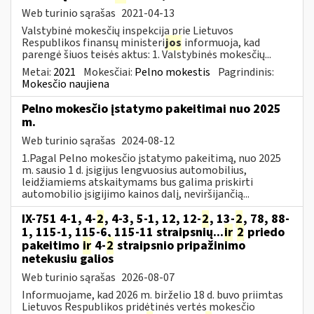
Web turinio sąrašas
2021-04-13
Valstybinė mokesčių inspekcija prie Lietuvos
Respublikos finansų ministeri
jos
informuoja, kad
parengė šiuos teisės aktus: 1. Valstybinės mokesčių...
Metai:
2021
Mokesčiai:
Pelno mokestis
Pagrindinis:
Mokesčio naujiena
Pelno mokesčio įstatymo pakeitimai nuo 2025
m.
Web turinio sąrašas
2024-08-12
1.Pagal Pelno mokesčio įstatymo pakeitimą, nuo 2025
m. sausio 1 d. įsigijus lengvuosius automobilius,
leidžiamiems atskaitymams bus galima priskirti
automobilio įsigijimo kainos dalį, neviršijančią...
IX-751 4-1, 4-
2
, 4-3, 5-1, 12, 12-
2
, 13-
2
, 78, 88-
1, 115-1, 115-6, 115-11 straipsnių...
ir
2
priedo
pakeitimo
ir
4-
2
straipsnio pripažinimo
netekusiu galios
Web turinio sąrašas
2026-08-07
Informuojame, kad 2026 m. birželio 18 d. buvo priimtas
Lietuvos Respublikos pridėtinės vertės mokesčio