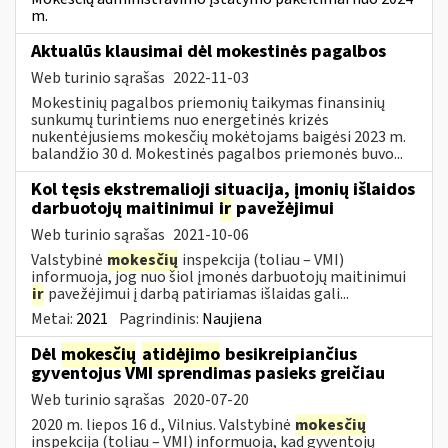
m.
Aktualūs klausimai dėl mokestinės pagalbos
Web turinio sąrašas
2022-11-03
Mokestinių pagalbos priemonių taikymas finansinių
sunkumų turintiems nuo energetinės krizės
nukentėjusiems mokesčių mokėtojams baigėsi 2023 m.
balandžio 30 d. Mokestinės pagalbos priemonės buvo...
Kol tęsis ekstremalioji situacija, įmonių išlaidos
darbuotojų maitinimui
ir
pavežėjimui
Web turinio sąrašas
2021-10-06
Valstybinė
mokesčių
inspekcija (toliau – VMI)
informuoja, jog nuo šiol įmonės darbuotojų maitinimui
ir
pavežėjimui į darbą patiriamas išlaidas gali...
Metai:
2021
Pagrindinis:
Naujiena
Dėl
mokesčių
atidėjimo
besikreipiančius
gyventojus VMI sprendimas pasieks greičiau
Web turinio sąrašas
2020-07-20
2020 m. liepos 16 d., Vilnius. Valstybinė
mokesčių
inspekcija (toliau – VMI) informuoja, kad gyventojų