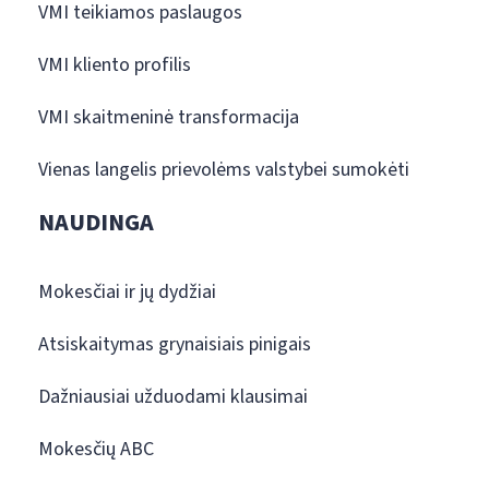
VMI teikiamos paslaugos
VMI kliento profilis
VMI skaitmeninė transformacija
Vienas langelis prievolėms valstybei sumokėti
NAUDINGA
Mokesčiai ir jų dydžiai
Atsiskaitymas grynaisiais pinigais
Dažniausiai užduodami klausimai
Mokesčių ABC