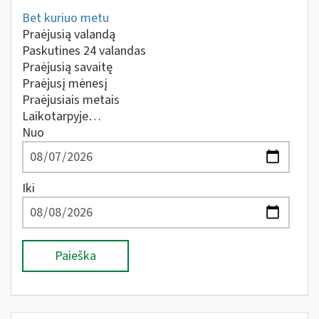
Bet kuriuo metu
Praėjusią valandą
Paskutines 24 valandas
Praėjusią savaitę
Praėjusį mėnesį
Praėjusiais metais
Laikotarpyje…
Nuo
Iki
Paieška