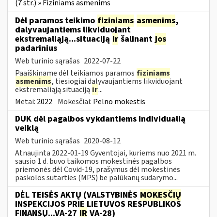
(7 str.) » Fiziniams asmenims
Dėl paramos teikimo
fiziniams
asmenims
,
dalyvaujantiems likviduojant
ekstremaliąją...situaciją
ir
šalinant
jos
padarinius
Web turinio sąrašas
2022-07-22
Paaiškiname dėl teikiamos paramos
fiziniams
asmenims
, tiesiogiai dalyvaujantiems likviduojant
ekstremaliąją situaciją
ir
...
Metai:
2022
Mokesčiai:
Pelno mokestis
DUK dėl pagalbos vykdantiems individualią
veiklą
Web turinio sąrašas
2020-08-12
Atnaujinta 2022-01-19 Gyventojai, kuriems nuo 2021 m.
sausio 1 d. buvo taikomos mokestinės pagalbos
priemonės dėl Covid-19, prašymus dėl mokestinės
paskolos sutarties (MPS) be palūkanų sudarymo...
DĖL TEISĖS AKTŲ (VALSTYBINĖS
MOKESČIŲ
INSPEKCIJOS PRIE LIETUVOS RESPUBLIKOS
FINANSŲ...VA-27
IR
VA-28)