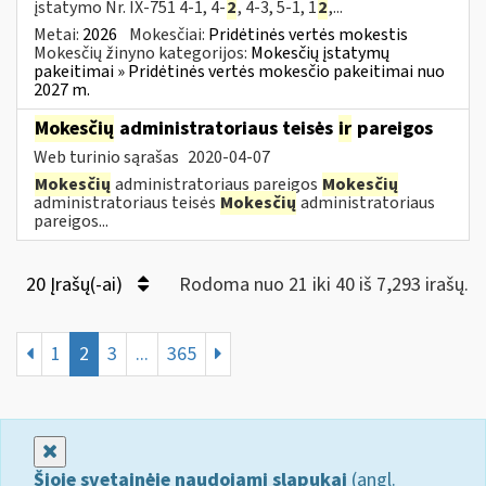
įstatymo Nr. IX-751 4-1, 4-
2
, 4-3, 5-1, 1
2
,...
Metai:
2026
Mokesčiai:
Pridėtinės vertės mokestis
Mokesčių žinyno kategorijos:
Mokesčių įstatymų
pakeitimai » Pridėtinės vertės mokesčio pakeitimai nuo
2027 m.
Mokesčių
administratoriaus teisės
ir
pareigos
Web turinio sąrašas
2020-04-07
Mokesčių
administratoriaus pareigos
Mokesčių
administratoriaus teisės
Mokesčių
administratoriaus
pareigos...
20 Įrašų(-ai)
Rodoma nuo 21 iki 40 iš 7,293 irašų.
1
2
3
...
365
Uždaryti
Šioje svetainėje naudojami slapukai
(angl.