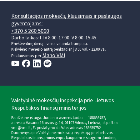
Konsultacijos mokesčių klausimais ir paslaugos
gyventojams:
+370 5 260 5060
Darbo laikas: I-IV 8.00-17.00, V 8.00-15.45.
Prieššventinę dieną - viena valanda trumpiau.
Kiekvieno mėnesio antrą penktadienį 8.00 val. - 12.00 val.
Mano VMI
Paklausimas per
Valstybinė mokesčių inspekcija prie Lietuvos
Respublikos finansų ministerijos
Biudžetinė įstaiga. Juridinio asmens kodas — 188659752,
adresas: Vasario 16-osios g. 14, 01107 Vilnius, Lietuva, el.paštas:
vmi@vmi.lt
, E. pristatymo dėžutės adresas 188659752
Duomenys apie Valstybinę mokesčių inspekciją prie Lietuvos
Respublikos finansų ministerijos kaupiami ir saugomi Juridinių