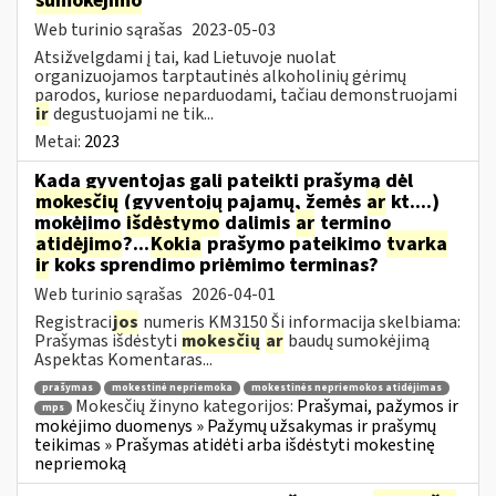
sumokėjimo
Web turinio sąrašas
2023-05-03
Atsižvelgdami į tai, kad Lietuvoje nuolat
organizuojamos tarptautinės alkoholinių gėrimų
parodos, kuriose neparduodami, tačiau demonstruojami
ir
degustuojami ne tik...
Metai:
2023
Kada gyventojas gali pateikti prašymą dėl
mokesčių
(gyventojų pajamų, žemės
ar
kt....)
mokėjimo
išdėstymo
dalimis
ar
termino
atidėjimo
?...
Kokia
prašymo pateikimo
tvarka
ir
koks sprendimo priėmimo terminas?
Web turinio sąrašas
2026-04-01
Registraci
jos
numeris KM3150 Ši informacija skelbiama:
Prašymas išdėstyti
mokesčių
ar
baudų sumokėjimą
Aspektas Komentaras...
prašymas
mokestinė nepriemoka
mokestinės nepriemokos atidėjimas
Mokesčių žinyno kategorijos:
Prašymai, pažymos ir
mps
mokėjimo duomenys » Pažymų užsakymas ir prašymų
teikimas » Prašymas atidėti arba išdėstyti mokestinę
nepriemoką