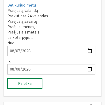
Bet kuriuo metu
Praėjusią valandą
Paskutines 24 valandas
Praėjusią savaitę
Praėjusį mėnesį
Praėjusiais metais
Laikotarpyje…
Nuo
Iki
Paieška