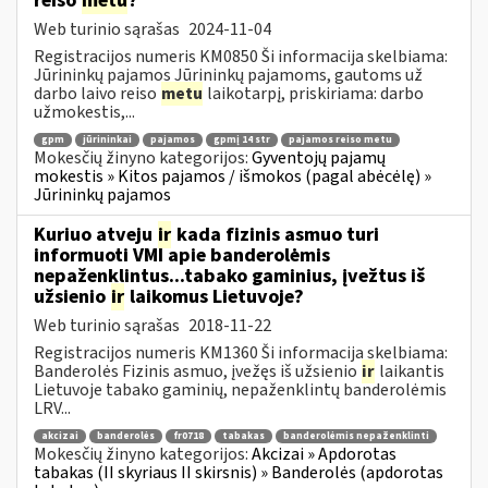
reiso
metu
?
Web turinio sąrašas
2024-11-04
Registracijos numeris KM0850 Ši informacija skelbiama:
Jūrininkų pajamos Jūrininkų pajamoms, gautoms už
darbo laivo reiso
metu
laikotarpį, priskiriama: darbo
užmokestis,...
gpm
jūrininkai
pajamos
gpmį 14 str
pajamos reiso metu
Mokesčių žinyno kategorijos:
Gyventojų pajamų
mokestis » Kitos pajamos / išmokos (pagal abėcėlę) »
Jūrininkų pajamos
Kuriuo atveju
ir
kada fizinis asmuo turi
informuoti VMI apie banderolėmis
nepaženklintus...tabako gaminius, įvežtus iš
užsienio
ir
laikomus Lietuvoje?
Web turinio sąrašas
2018-11-22
Registracijos numeris KM1360 Ši informacija skelbiama:
Banderolės Fizinis asmuo, įvežęs iš užsienio
ir
laikantis
Lietuvoje tabako gaminių, nepaženklintų banderolėmis
LRV...
akcizai
banderolės
fr0718
tabakas
banderolėmis nepaženklinti
Mokesčių žinyno kategorijos:
Akcizai » Apdorotas
tabakas (II skyriaus II skirsnis) » Banderolės (apdorotas