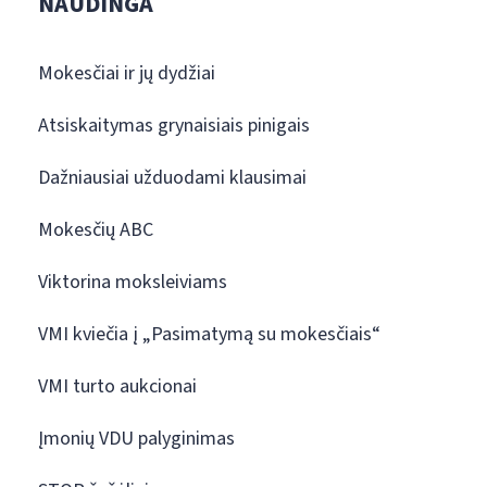
NAUDINGA
Mokesčiai ir jų dydžiai
Atsiskaitymas grynaisiais pinigais
Dažniausiai užduodami klausimai
Mokesčių ABC
Viktorina moksleiviams
VMI kviečia į „Pasimatymą su mokesčiais“
VMI turto aukcionai
Įmonių VDU palyginimas