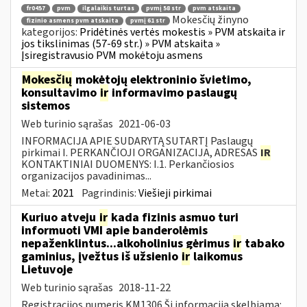
fr0457
pvm
ilgalaikis turtas
pvmį 58 str
pvm atskaita
Mokesčių žinyno
fizinio asmens pvm atskaita
pvmį 61 str
kategorijos:
Pridėtinės vertės mokestis » PVM atskaita ir
jos tikslinimas (57-69 str.) » PVM atskaita »
Įsiregistravusio PVM mokėtoju asmens
Mokesčių
mokėtojų elektroninio švietimo,
konsultavimo
ir
informavimo paslaugų
sistemos
Web turinio sąrašas
2021-06-03
INFORMACIJA APIE SUDARYTĄ SUTARTĮ Paslaugų
pirkimai I. PERKANČIOJI ORGANIZACIJA, ADRESAS
IR
KONTAKTINIAI DUOMENYS: I.1. Perkančiosios
organizacijos pavadinimas...
Metai:
2021
Pagrindinis:
Viešieji pirkimai
Kuriuo atveju
ir
kada fizinis asmuo turi
informuoti VMI apie banderolėmis
nepaženklintus...alkoholinius gėrimus
ir
tabako
gaminius, įvežtus iš užsienio
ir
laikomus
Lietuvoje
Web turinio sąrašas
2018-11-22
Registracijos numeris KM1306 Ši informacija skelbiama: