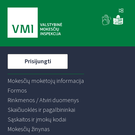
Prisijungti
Mokesčių mokėtojų informacija
Formos
Rinkmenos / Atviri duomenys
Skaičiuoklės ir pagalbininkai
Sąskaitos ir įmokų kodai
Mokesčių žinynas