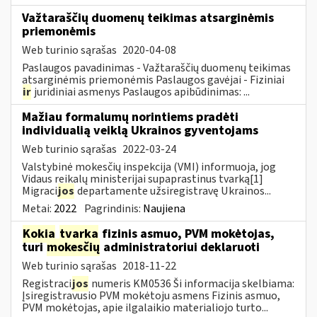
Važtaraščių duomenų teikimas atsarginėmis
priemonėmis
Web turinio sąrašas
2020-04-08
Paslaugos pavadinimas - Važtaraščių duomenų teikimas
atsarginėmis priemonėmis Paslaugos gavėjai - Fiziniai
ir
juridiniai asmenys Paslaugos apibūdinimas: ...
Mažiau formalumų norintiems pradėti
individualią veiklą Ukrainos gyventojams
Web turinio sąrašas
2022-03-24
Valstybinė mokesčių inspekcija (VMI) informuoja, jog
Vidaus reikalų ministerijai supaprastinus tvarką[1]
Migraci
jos
departamente užsiregistravę Ukrainos...
Metai:
2022
Pagrindinis:
Naujiena
Kokia
tvarka
fizinis asmuo, PVM mokėtojas,
turi
mokesčių
administratoriui deklaruoti
Web turinio sąrašas
2018-11-22
Registraci
jos
numeris KM0536 Ši informacija skelbiama:
Įsiregistravusio PVM mokėtoju asmens Fizinis asmuo,
PVM mokėtojas, apie ilgalaikio materialiojo turto...