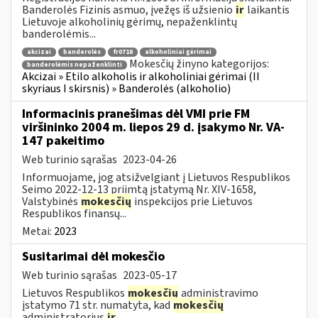
Banderolės Fizinis asmuo, įvežęs iš užsienio
ir
laikantis
Lietuvoje alkoholinių gėrimų, nepaženklintų
banderolėmis...
akcizai
banderolės
fr0718
alkoholiniai gėrimai
Mokesčių žinyno kategorijos:
banderolėmis nepaženklinti
Akcizai » Etilo alkoholis ir alkoholiniai gėrimai (II
skyriaus I skirsnis) » Banderolės (alkoholio)
Informacinis pranešimas dėl VMI prie FM
viršininko 2004 m. liepos 29 d. įsakymo Nr. VA-
147 pakeitimo
Web turinio sąrašas
2023-04-26
Informuojame, jog atsižvelgiant į Lietuvos Respublikos
Seimo 2022-12-13 priimtą įstatymą Nr. XIV-1658,
Valstybinės
mokesčių
inspekcijos prie Lietuvos
Respublikos finansų...
Metai:
2023
Susitarimai dėl mokesčio
Web turinio sąrašas
2023-05-17
Lietuvos Respublikos
mokesčių
administravimo
įstatymo 71 str. numatyta, kad
mokesčių
administratorius
ir
...