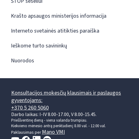
STOP šešėliui
Krašto apsaugos ministerijos informacija
Interneto svetainės atitikties paraiška
Ieškome turto savininkų
Nuorodos
Konsultacijos mokesčių klausimais ir paslaugos
gyventojams:
+370 5 260 5060
Darbo laikas: I-IV 8.00-17.00, V 8.00-15.45.
Prieššventinę dieną - viena valanda trumpiau.
Kiekvieno mėnesio antrą penktadienį 8.00 val. - 12.00 val.
Mano VMI
Paklausimas per