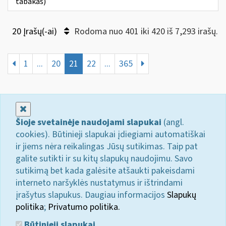
tabakas)
20 Įrašų(-ai)
Rodoma nuo 401 iki 420 iš 7,293 irašų.
1
...
20
21
22
...
365
Uždaryti
Šioje svetainėje naudojami slapukai
(angl.
cookies). Būtinieji slapukai įdiegiami automatiškai
ir jiems nėra reikalingas Jūsų sutikimas. Taip pat
galite sutikti ir su kitų slapukų naudojimu. Savo
sutikimą bet kada galėsite atšaukti pakeisdami
interneto naršyklės nustatymus ir ištrindami
įrašytus slapukus. Daugiau informacijos
Slapukų
politika
;
Privatumo politika.
Būtinieji slapukai