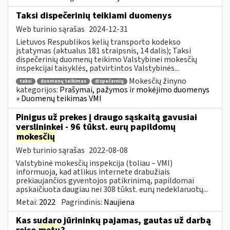
Taksi dispečerinių teikiami duomenys
Web turinio sąrašas
2024-12-31
Lietuvos Respublikos kelių transporto kodekso
įstatymas (aktualus 181 straipsnis, 14 dalis); Taksi
dispečerinių duomenų teikimo Valstybinei mokesčių
inspekcijai taisyklės, patvirtintos Valstybinės...
Mokesčių žinyno
taksi
duomenų teikimas
dispečernių
kategorijos:
Prašymai, pažymos ir mokėjimo duomenys
» Duomenų teikimas VMI
Pinigus už prekes į draugo sąskaitą gavusiai
verslininkei - 96 tūkst. eurų papildomų
mokesčių
Web turinio sąrašas
2022-08-08
Valstybinė mokesčių inspekcija (toliau – VMI)
informuoja, kad atlikus internete drabužiais
prekiaujančios gyventojos patikrinimą, papildomai
apskaičiuota daugiau nei 308 tūkst. eurų nedeklaruotų...
Metai:
2022
Pagrindinis:
Naujiena
Kas sudaro jūrininkų pajamas, gautas už darbą