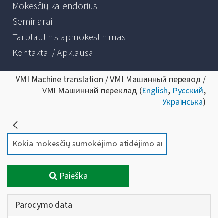
Mokesčių kalendorius
Seminarai
Tarptautinis apmokestinimas
Kontaktai / Apklausa
VMI Machine translation / VMI Машинный перевод /
VMI Машинний переклад (
English
,
Русский
,
Українська
)
Paieška
Parodymo data