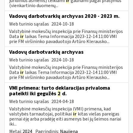
juridinius asmenis) teikiami
ir
gaunami pagal prašymus
(vienkartinio duomenų...
Vadovų darbotvarkių archyvas 2020 - 2023 m.
Web turinio sąrašas
2024-10-18
Valstybinė mokesčių inspekcija prie Finansų ministerijos
Data
ir
laikas Tema Informacija 2023-12-14 11:00 VMI
prie FM viršininko pavaduotojo Artūro Klerausko...
Vadovų darbotvarkių archyvas
Web turinio sąrašas
2024-10-18
Valstybinė mokesčių inspekcija prie Finansų ministerijos
Data
ir
laikas Tema Informacija 2023-12-14 11:00 VMI
prie FM viršininko pavaduotojo Artūro Klerausko...
VMI primena: turto deklaracijas privaloma
pateikti iki gegužės
2
d.
Web turinio sąrašas
2024-04-18
Valstybinė mokesčių inspekcija (VMI) primena, kad
valstybės tarnautojai, politikai
ir
kitas viešas pareigas
pernai ėję arba pradėję eiti asmenys bei jų šeimos nariai
iki...
Metai:
2024
Pagrindinis:
Naujiena