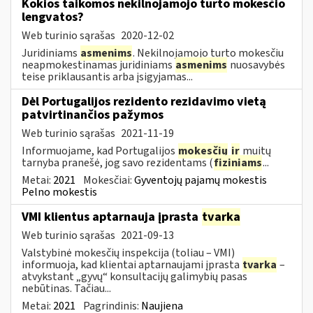
Kokios taikomos nekilnojamojo turto mokesčio
lengvatos?
Web turinio sąrašas
2020-12-02
Juridiniams
asmenims
. Nekilnojamojo turto mokesčiu
neapmokestinamas juridiniams
asmenims
nuosavybės
teise priklausantis arba įsigyjamas...
Dėl Portugalijos rezidento rezidavimo vietą
patvirtinančios pažymos
Web turinio sąrašas
2021-11-19
Informuojame, kad Portugalijos
mokesčių
ir
muitų
tarnyba pranešė, jog savo rezidentams (
fiziniams
...
Metai:
2021
Mokesčiai:
Gyventojų pajamų mokestis
Pelno mokestis
VMI klientus aptarnauja įprasta
tvarka
Web turinio sąrašas
2021-09-13
Valstybinė mokesčių inspekcija (toliau – VMI)
informuoja, kad klientai aptarnaujami įprasta
tvarka
–
atvykstant „gyvų“ konsultacijų galimybių pasas
nebūtinas. Tačiau...
Metai:
2021
Pagrindinis:
Naujiena