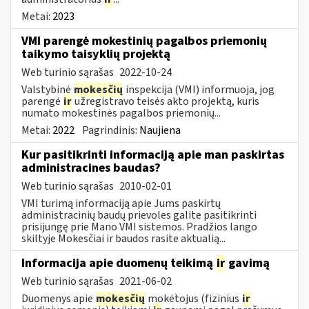
Metai:
2023
VMI parengė mokestinių pagalbos priemonių
taikymo taisyklių projektą
Web turinio sąrašas
2022-10-24
Valstybinė
mokesčių
inspekcija (VMI) informuoja, jog
parengė
ir
užregistravo teisės akto projektą, kuris
numato mokestinės pagalbos priemonių...
Metai:
2022
Pagrindinis:
Naujiena
Kur pasitikrinti informaciją apie man paskirtas
administracines baudas?
Web turinio sąrašas
2010-02-01
VMI turimą informaciją apie Jums paskirtų
administracinių baudų prievoles galite pasitikrinti
prisijungę prie Mano VMI sistemos. Pradžios lango
skiltyje Mokesčiai ir baudos rasite aktualią...
Informacija apie duomenų teikimą
ir
gavimą
Web turinio sąrašas
2021-06-02
Duomenys apie
mokesčių
mokėtojus (fizinius
ir