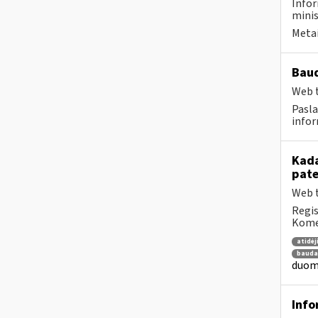
Infor
minis
Metai
Baud
Web t
Pasla
infor
Kada
pat
Web t
Regis
Komen
atidė
bauda
duome
Info