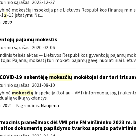
urinio sąrašas
2022-12-27
ybinė mokesčių inspekcija prie Lietuvos Respublikos finansų minist
-1
2
-13 įstatymu Nr....
:
2022
ntojų pajamų mokestis
urinio sąrašas
2020-02-06
ndinis teisės aktas — Lietuvos Respublikos gyventojų pajamų mok
ojai: Pajamų mokestį turi mokėti pajamų gavę: nuolatiniai Lietuvos
COVID-19 nukentėję
mokesčių
mokėtojai dar turi tris s
urinio sąrašas
2021-08-10
ybinė
mokesčių
inspekcija (toliau – VMI) informuoja, jog į nuken
dualią veiklą vykdantys...
:
2021
Pagrindinis:
Naujiena
rmacinis pranešimas dėl VMI prie FM viršininko 2023 m. 
aitos dokumentų papildymo tvarkos aprašo patvirtini