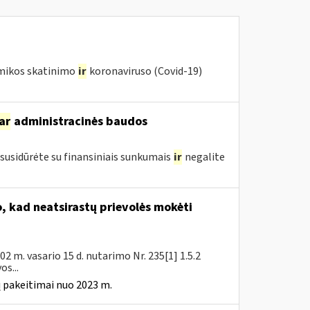
omikos skatinimo
ir
koronaviruso (Covid-19)
ar
administracinės baudos
susidūrėte su finansiniais sunkumais
ir
negalite
 kad neatsirastų prievolės mokėti
 m. vasario 15 d. nutarimo Nr. 235[1] 1.5.2
s...
 pakeitimai nuo 2023 m.