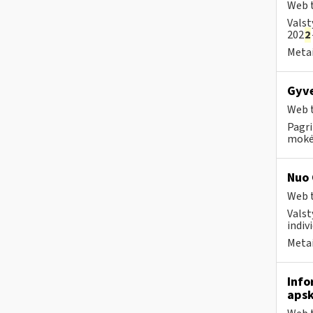
Web t
Valst
202
2
Metai
Gyve
Web t
Pagri
mokėt
Nuo 
Web t
Valst
indivi
Metai
Info
apsk