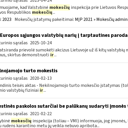
urinio sąrašas
2023-04-24
muojame, kad Valstybinė
mokesčių
inspekcija prie Lietuvos Resp
vos Respublikos
mokesčių
...
:
2023
Mokesčių įstatymų pakeitimai:
MĮP 2021 » Mokesčių admin
 Europos sąjungos valstybių narių į tarptautines paroda
urinio sąrašas
2025-10-24
atsiranda prievolė sumokėti akcizus Lietuvoje už iš kitų valstybių
us, skirtus demonstruoti
ir
...
lnojamojo turto mokestis
urinio sąrašas
2020-02-13
ndinis teisės aktas - Nekilnojamojo turto mokesčio įstatymas (to
nio valstybių fiziniai
ir
...
stinės paskolos sutarčiai be palūkanų sudaryti įmonės t
urinio sąrašas
2021-02-22
ybinė
mokesčių
inspekcija (toliau – VMI) informuoja, jog įmonės,
u rudens karantino metu jų veikla nebuvo apribota...