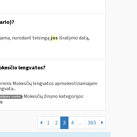
ario)?
ojama, nurodant teisingą
jos
išrašymo datą,
kesčio lengvatos?
asmenims Mokesčių lengvatos apmokestinamajam
gvata...
Mokesčių žinyno kategorijos:
taikymo tvarka
ms
1
2
3
4
...
365