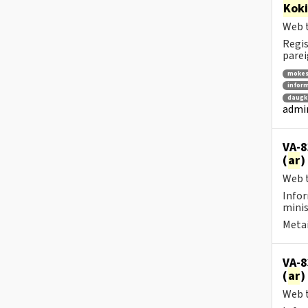
Kok
Web t
Regis
parei
mokes
inform
daugka
admin
VA-8
(
ar
)
Web t
Infor
minis
Metai
VA-8
(
ar
)
Web t