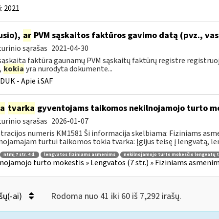
:
2021
ausio),
ar
PVM sąskaitos faktūros gavimo datą (pvz., vas
urinio sąrašas
2021-04-30
ąskaita faktūra gaunamų PVM sąskaitų faktūrų registre registru
,
kokia
yra nurodyta dokumente...
DUK - Apie i.SAF
ia
tvarka
gyventojams taikomos nekilnojamojo turto mo
urinio sąrašas
2026-01-07
tracijos numeris KM1581 Ši informacija skelbiama: Fiziniams 
nojamajam turtui taikomos tokia tvarka: Įgijus teisę į lengvatą, len
ntmį 7 str. 4 d.
lengvatos fiziniams asmenims
nekilnojamojo turto mokesčio lengvatų 
nojamojo turto mokestis » Lengvatos (7 str.) » Fiziniams asmeni
šų(-ai)
Rodoma nuo 41 iki 60 iš 7,292 irašų.