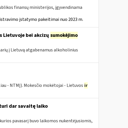
ublikos finansų ministerijos, įgyvendinama
istravimo įstatymo pakeitimai nuo 2023 m.
s Lietuvoje bei akcizų
sumokėjimo
 narių į Lietuvą atgabenamus alkoholinius
liau - NTMĮ). Mokesčio mokėtojai - Lietuvos
ir
uri dar savaitę laiko
 kurios pavasarį buvo laikomos nukentėjusiomis,