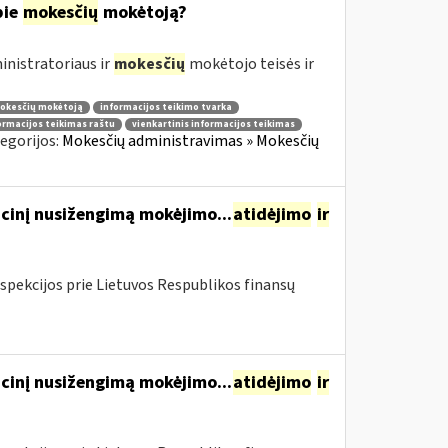
pie
mokesčių
mokėtoją?
nistratoriaus ir
mokesčių
mokėtojo teisės ir
mokesčių mokėtoją
informacijos teikimo tvarka
ormacijos teikimas raštu
vienkartinis informacijos teikimas
egorijos:
Mokesčių administravimas » Mokesčių
cinį nusižengimą mokėjimo...
atidėjimo
ir
spekcijos prie Lietuvos Respublikos finansų
cinį nusižengimą mokėjimo...
atidėjimo
ir