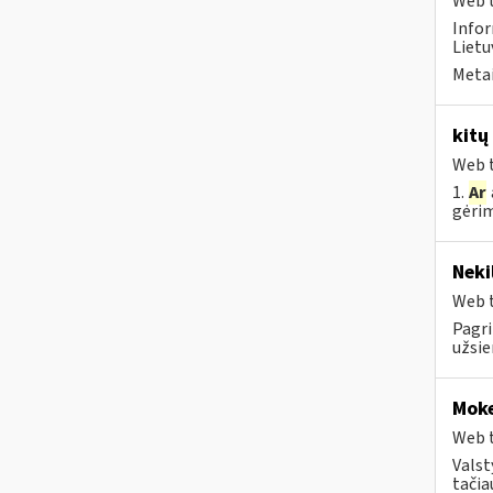
Web t
Infor
Lietu
Metai
kitų
Web t
1.
Ar
gėrim
Neki
Web t
Pagri
užsie
Moke
Web t
Valst
tačia