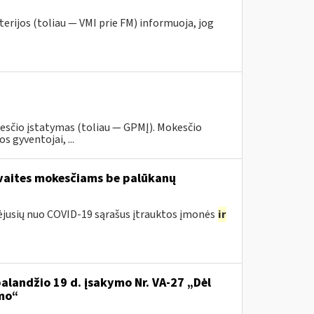
erijos (toliau — VMI prie FM) informuoja, jog
esčio įstatymas (toliau — GPMĮ). Mokesčio
 gyventojai, ...
avaites mokesčiams be palūkanų
tėjusių nuo COVID-19 sąrašus įtrauktos įmonės
ir
balandžio 19 d. įsakymo Nr. VA-27 „Dėl
mo“