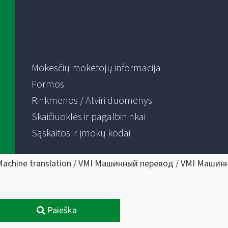
Mokesčių mokėtojų informacija
Formos
Rinkmenos / Atviri duomenys
Skaičiuoklės ir pagalbininkai
Sąskaitos ir įmokų kodai
Machine translation / VMI Машинный перевод / VMI Машин
Paieška