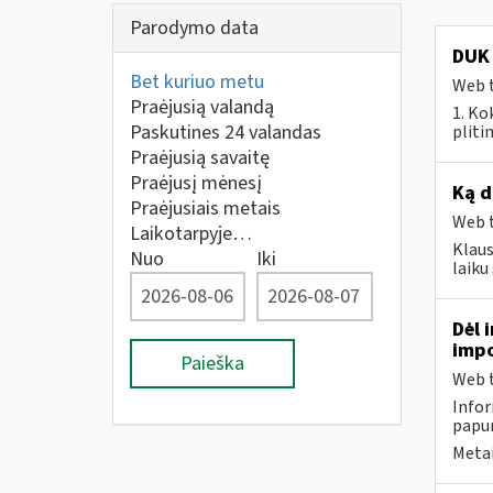
Parodymo data
DUK 
Bet kuriuo metu
Web t
Praėjusią valandą
1. Ko
Paskutines 24 valandas
pliti
Praėjusią savaitę
Praėjusį mėnesį
Ką d
Praėjusiais metais
Web t
Laikotarpyje…
Klaus
Nuo
Iki
laik
Dėl 
impo
Paieška
Web t
Infor
papun
Metai