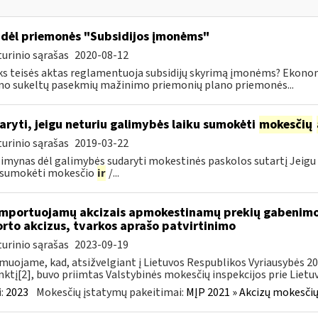
dėl priemonės "Subsidijos įmonėms"
urinio sąrašas
2020-08-12
ks teisės aktas reglamentuoja subsidijų skyrimą įmonėms? Ekon
mo sukeltų pasekmių mažinimo priemonių plano priemonės...
aryti, jeigu neturiu galimybės laiku sumokėti
mokesčių
urinio sąrašas
2019-03-22
imynas dėl galimybės sudaryti mokestinės paskolos sutartį Jeigu 
u sumokėti mokesčio
ir
/...
importuojamų akcizais apmokestinamų prekių gabenimo,
rto akcizus, tvarkos aprašo patvirtinimo
urinio sąrašas
2023-09-19
muojame, kad, atsižvelgiant į Lietuvos Respublikos Vyriausybės 2002
ktį[2], buvo priimtas Valstybinės mokesčių inspekcijos prie Lietuvo
:
2023
Mokesčių įstatymų pakeitimai:
MĮP 2021 » Akcizų mokesčių