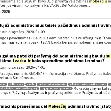
muojame apie 2026 m. kovo 31 d. priimtą Valstybinės
mokesčių
in
terijos viršininko įsakymą Nr. VA-26 „Dėl Valstybinės...
:
2026
ų už administracinius teisės pažeidimus administravim
urinio sąrašas
2020-04-09
ugos pavadinimas - Baudų už administracinius nusižengimus (tol
mavimas apie jam paskirtą AN baudą bei jos sumokėjimą, išieškojim
 galima pateikti prašymą dėl administracinių baudų
su
eikimo
tvarka
ir
koks sprendimo priėmimo terminas?
urinio sąrašas
2026-04-01
tracijos numeris KM1457 Ši informacija skelbiama: Prašymas išdė
taras Susidūrus su...
jimas
išdėstymas
nauda
mokestinė nepriemoka
administracinis nusižengimas
m
Mokesčių žinyno kateg
 už administracinį nusižengimą
supaprastintas procesas
nys » Pažymų užsakymas ir prašymų teikimas » Prašymas atidėti
rmacinis pranešimas dėl
Mokesčių
administravimo įstaty