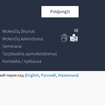
Prisijungti
Mokesčių žinynas
Mokesčių kalendorius
Seminarai
Tarptautinis apmokestinimas
Kontaktai / Apklausa
ний переклад (
English
,
Русский
,
Українська
)