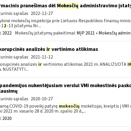
rmacinis pranešimas dėl
Mokesčių
administravimo įstaty
urinio sąrašas
2022-12-27
ybinė mokesčių inspekcija prie Lietuvos Respublikos finansų minist
-1
2
-13 įstatymu Nr....
:
2022
Mokesčių įstatymų pakeitimai:
MĮP 2021 » Mokesčių admin
korupcinės analizės
ir
vertinimo atlikimas
urinio sąrašas
2021-11-12
orupcinės analizės
ir
vertinimo atlikimas 2021 m. ANALIZUOTA
I
a. NUSTATYTI...
pandemijos nukentėjusiam verslui VMI mokestinės pask
lausimų
urinio sąrašas
2020-10-27
amą COVID-19 poveikį patyrę
mokesčių
mokėtojai, kreiptis į VMI
ki 2021 m. vasario 28 d. 2020 m. spalio 20 d.,...
:
2020