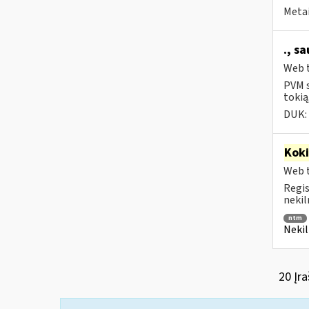
Metai
., s
Web t
PVM s
tokią
DUK:
Kok
Web t
Regis
nekil
ntm
Nekil
20 Įra