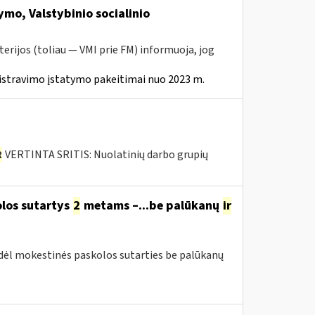
mo, Valstybinio socialinio
erijos (toliau — VMI prie FM) informuoja, jog
istravimo įstatymo pakeitimai nuo 2023 m.
R
VERTINTA SRITIS: Nuolatinių darbo grupių
olos sutartys
2
metams –...be palūkanų
ir
 dėl mokestinės paskolos sutarties be palūkanų