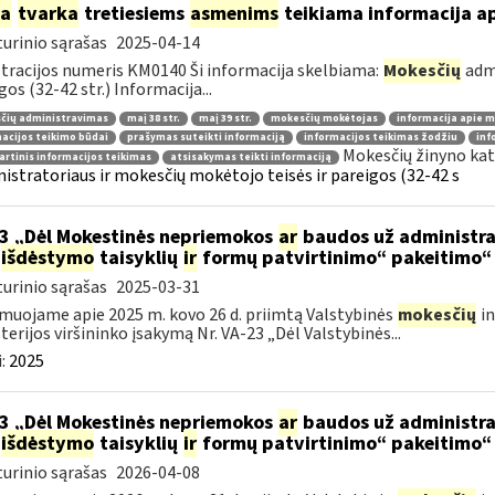
ia
tvarka
tretiesiems
asmenims
teikiama informacija a
urinio sąrašas
2025-04-14
tracijos numeris KM0140 Ši informacija skelbiama:
Mokesčių
admi
gos (32-42 str.) Informacija...
čių administravimas
maį 38 str.
maį 39 str.
mokesčių mokėtojas
informacija apie 
acijos teikimo būdai
prašymas suteikti informaciją
informacijos teikimas žodžiu
inf
Mokesčių žinyno kat
rtinis informacijos teikimas
atsisakymas teikti informaciją
istratoriaus ir mokesčių mokėtojo teisės ir pareigos (32-42 s
3 „Dėl Mokestinės nepriemokos
ar
baudos už administra
išdėstymo
taisyklių
ir
formų patvirtinimo“ pakeitimo“
urinio sąrašas
2025-03-31
muojame apie 2025 m. kovo 26 d. priimtą Valstybinės
mokesčių
in
terijos viršininko įsakymą Nr. VA-23 „Dėl Valstybinės...
:
2025
3 „Dėl Mokestinės nepriemokos
ar
baudos už administra
išdėstymo
taisyklių
ir
formų patvirtinimo“ pakeitimo“
urinio sąrašas
2026-04-08