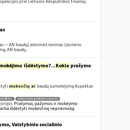
spekcijos prie Lietuvos Respublikos finansų
as
iau — AN baudų) administravimas (asmens
ą, AN baudų...
mokėjimo
išdėstymo
?...
Kokia
prašymo
styti
mokesčių
ar
baudų sumokėjimą Aspektas
aį 88 str.
mokestinės paskolos sutartis
orijos:
Prašymai, pažymos ir mokėjimo
 arba išdėstyti mokestinę nepriemoką
mo, Valstybinio socialinio