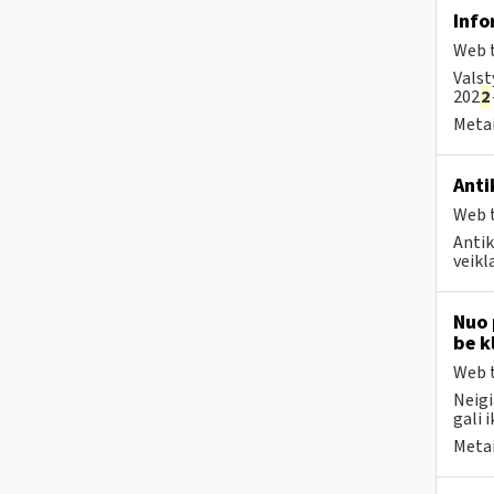
Info
Web t
Valst
202
2
Metai
Anti
Web t
Antik
veikl
Nuo 
be k
Web t
Neigi
gali i
Metai