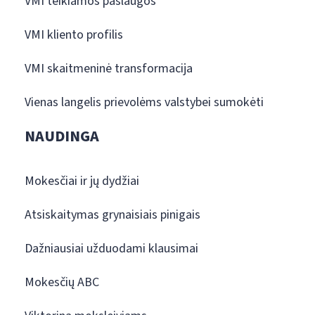
VMI teikiamos paslaugos
VMI kliento profilis
VMI skaitmeninė transformacija
Vienas langelis prievolėms valstybei sumokėti
NAUDINGA
Mokesčiai ir jų dydžiai
Atsiskaitymas grynaisiais pinigais
Dažniausiai užduodami klausimai
Mokesčių ABC