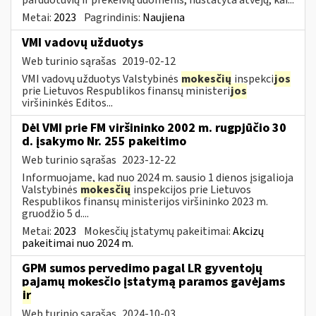
Metai:
2023
Pagrindinis:
Naujiena
VMI vadovų užduotys
Web turinio sąrašas
2019-02-12
VMI vadovų užduotys Valstybinės
mokesčių
inspekci
jos
prie Lietuvos Respublikos finansų ministeri
jos
viršininkės Editos...
Dėl VMI prie FM viršininko 2002 m. rugpjūčio 30
d. įsakymo Nr. 255 pakeitimo
Web turinio sąrašas
2023-12-22
Informuojame, kad nuo 2024 m. sausio 1 dienos įsigalioja
Valstybinės
mokesčių
inspekcijos prie Lietuvos
Respublikos finansų ministerijos viršininko 2023 m.
gruodžio 5 d....
Metai:
2023
Mokesčių įstatymų pakeitimai:
Akcizų
pakeitimai nuo 2024 m.
GPM sumos pervedimo pagal LR gyventojų
pajamų mokesčio įstatymą paramos gavėjams
ir
Web turinio sąrašas
2024-10-03