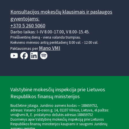
Konsultacijos mokesčių klausimais ir paslaugos
gyventojams:
+370 5 260 5060
Darbo laikas: I-IV 8.00-17.00, V 8.00-15.45.
Prieššventinę dieną - viena valanda trumpiau.
Kiekvieno mėnesio antrą penktadienį 8.00 val. - 12.00 val.
Mano VMI
Paklausimas per
Valstybinė mokesčių inspekcija prie Lietuvos
Respublikos finansų ministerijos
Biudžetinė įstaiga. Juridinio asmens kodas — 188659752,
adresas: Vasario 16-osios g. 14, 01107 Vilnius, Lietuva, el.paštas:
vmi@vmi.lt
, E. pristatymo dėžutės adresas 188659752
Duomenys apie Valstybinę mokesčių inspekciją prie Lietuvos
Respublikos finansų ministerijos kaupiami ir saugomi Juridinių
asmenų registre