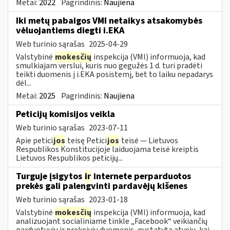
Metai:
2022
Pagrindinis:
Naujiena
Iki metų pabaigos VMI netaikys atsakomybės
vėluojantiems diegti i.EKA
Web turinio sąrašas
2025-04-29
Valstybinė
mokesčių
inspekcija (VMI) informuoja, kad
smulkiajam verslui, kuris nuo gegužės 1 d. turi pradėti
teikti duomenis į i.EKA posistemį, bet to laiku nepadarys
dėl...
Metai:
2025
Pagrindinis:
Naujiena
Peticijų komisijos veikla
Web turinio sąrašas
2023-07-11
Apie petici
jos
teisę Petici
jos
teisė — Lietuvos
Respublikos Konstitucijoje laiduojama teisė kreiptis
Lietuvos Respublikos peticijų...
Turguje įsigytos
ir
internete perparduotos
prekės gali palengvinti pardavėjų kišenes
Web turinio sąrašas
2023-01-18
Valstybinė
mokesčių
inspekcija (VMI) informuoja, kad
analizuojant socialiniame tinkle „Facebook“ veikiančių
parduotuvių ir prekeivių duomenis, nustatyta atvejų, kai...