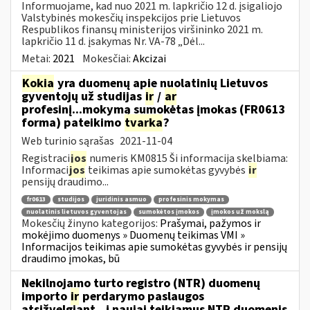
Informuojame, kad nuo 2021 m. lapkričio 12 d. įsigaliojo
Valstybinės mokesčių inspekcijos prie Lietuvos
Respublikos finansų ministerijos viršininko 2021 m.
lapkričio 11 d. įsakymas Nr. VA-78 „Dėl...
Metai:
2021
Mokesčiai:
Akcizai
Kokia
yra duomenų apie nuolatinių Lietuvos
gyventojų už studijas
ir
/
ar
profesinį...mokymą sumokėtas įmokas (FR0613
forma) pateikimo
tvarka
?
Web turinio sąrašas
2021-11-04
Registraci
jos
numeris KM0815 Ši informacija skelbiama:
Informaci
jos
teikimas apie sumokėtas gyvybės
ir
pensijų draudimo...
fr0613
studijos
juridinis asmuo
profesinis mokymas
nuolatinis lietuvos gyventojas
sumokėtos įmokos
įmokos už mokslą
Mokesčių žinyno kategorijos:
Prašymai, pažymos ir
mokėjimo duomenys » Duomenų teikimas VMI »
Informacijos teikimas apie sumokėtas gyvybės ir pensijų
draudimo įmokas, bū
Nekilnojamo turto registro (NTR) duomenų
importo
ir
perdarymo paslaugos
atsižvelgiant...į naujai teikiamus NTR duomenis