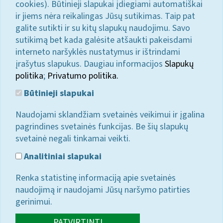
cookies). Būtinieji slapukai įdiegiami automatiškai
ir jiems nėra reikalingas Jūsų sutikimas. Taip pat
galite sutikti ir su kitų slapukų naudojimu. Savo
sutikimą bet kada galėsite atšaukti pakeisdami
interneto naršyklės nustatymus ir ištrindami
įrašytus slapukus. Daugiau informacijos
Slapukų
politika
;
Privatumo politika.
Būtinieji slapukai
Naudojami sklandžiam svetainės veikimui ir įgalina
pagrindines svetainės funkcijas. Be šių slapukų
svetainė negali tinkamai veikti.
Analitiniai slapukai
Renka statistinę informaciją apie svetainės
naudojimą ir naudojami Jūsų naršymo patirties
gerinimui.
PATVIRTINTI