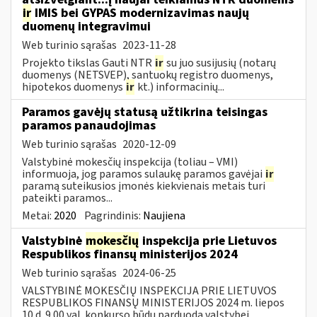
ir
IMIS bei GYPAS modernizavimas naujų
duomenų integravimui
Web turinio sąrašas
2023-11-28
Projekto tikslas Gauti NTR
ir
su juo susijusių (notarų
duomenys (NETSVEP), santuokų registro duomenys,
hipotekos duomenys
ir
kt.) informacinių...
Paramos gavėjų statusą užtikrina teisingas
paramos panaudojimas
Web turinio sąrašas
2020-12-09
Valstybinė mokesčių inspekcija (toliau – VMI)
informuoja, jog paramos sulaukę paramos gavėjai
ir
paramą suteikusios įmonės kiekvienais metais turi
pateikti paramos...
Metai:
2020
Pagrindinis:
Naujiena
Valstybinė
mokesčių
inspekcija prie Lietuvos
Respublikos finansų ministerijos 2024
Web turinio sąrašas
2024-06-25
VALSTYBINĖ MOKESČIŲ INSPEKCIJA PRIE LIETUVOS
RESPUBLIKOS FINANSŲ MINISTERIJOS 2024 m. liepos
10 d. 9.00 val. konkurso būdu parduoda valstybei