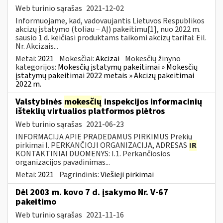
Web turinio sąrašas
2021-12-02
Informuojame, kad, vadovaujantis Lietuvos Respublikos
akcizų įstatymo (toliau − AĮ) pakeitimu[1], nuo 2022 m.
sausio 1 d. keičiasi produktams taikomi akcizų tarifai: Eil.
Nr. Akcizais...
Metai:
2021
Mokesčiai:
Akcizai
Mokesčių žinyno
kategorijos:
Mokesčių įstatymų pakeitimai » Mokesčių
įstatymų pakeitimai 2022 metais » Akcizų pakeitimai
2022 m.
Valstybinės
mokesčių
inspekcijos informacinių
išteklių virtualios platformos plėtros
Web turinio sąrašas
2021-06-23
INFORMACIJA APIE PRADEDAMUS PIRKIMUS Prekių
pirkimai I. PERKANČIOJI ORGANIZACIJA, ADRESAS
IR
KONTAKTINIAI DUOMENYS: I.1. Perkančiosios
organizacijos pavadinimas...
Metai:
2021
Pagrindinis:
Viešieji pirkimai
Dėl 2003 m. kovo 7 d. įsakymo Nr. V-67
pakeitimo
Web turinio sąrašas
2021-11-16