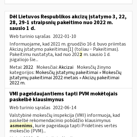
Dėl Lietuvos Respublikos akcizų įstatymo 3, 22,
28, 29-1 straipsnių pakeitimo nuo 2022 m.
sausio 1 d.
Web turinio sąrašas
2022-01-10
Informuojame, kad 2021 m. gruodžio 16 d. buvo priimtas
Akcizų įstatymo pakeitimas[1] (toliau − Pakeitimas).
Pakeitimu nustatyta, kad nuo 202
2
m. sausio 1 d.
įsigaliojo šie...
Metai:
2022
Mokesčiai:
Akcizai
Mokesčių žinyno
kategorijos:
Mokesčių įstatymų pakeitimai » Mokesčių
įstatymų pakeitimai 2022 metais » Akcizų pakeitimai
2022 m.
VMI pageidaujantiems tapti PVM mokėtojais
paskelbė klausimynus
Web turinio sąrašas
2022-06-14
Valstybinė mokesčių inspekcija (VMI) informuoja, kad
paskelbė rekomendacinio pobūdžio klausimynus
asmenims
, kurie pageidauja tapti Pridėtinės vertės
mokesčio (PVM)...