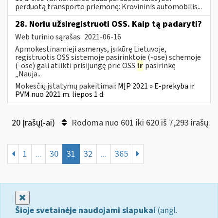
perduotą transporto priemonę: Krovininis automobilis...
28. Noriu užsiregistruoti OSS. Kaip tą padaryti?
Web turinio sąrašas
2021-06-16
Apmokestinamieji asmenys, įsikūrę Lietuvoje,
registruotis OSS sistemoje pasirinktoje (-ose) schemoje
(-ose) gali atlikti prisijungę prie OSS
ir
pasirinkę
„Nauja...
Mokesčių įstatymų pakeitimai:
MĮP 2021 » E-prekyba ir
PVM nuo 2021 m. liepos 1 d.
20 Įrašų(-ai)
Rodoma nuo 601 iki 620 iš 7,293 irašų.
1
...
30
31
32
...
365
Uždaryti
Šioje svetainėje naudojami slapukai
(angl.