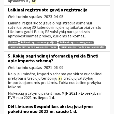
apskaitos ir /
ar
...
Laikinai registruoto gavėjo registracija
Web turinio sąrašas
2023-04-05
Laikinai registruoto gavėjo registracija asmeniui
suteikia teisę 30 kalendorinių dienų laikotarpiui verslo
tikslams gauti iš kitų ES valstybių narių akcizais
apmokestinamas prekes, kurioms taikomas...
fr0647
laikinai registruotas gavėjas
laikinai registruotu gavėju
laikinai registruoto gavėjo registracija
laikinai registruoto gavėjo prievolės
5. Kokią pagrindinę informaciją reikia žinoti
apie Importo schemą?
Web turinio sąrašas
2021-06-09
Kaip jau minėta, Importo schema yra skirta nuotolinei
prekybai iš trečiųjų teritorijų
ar
trečiųjų valstybių
importuojamomis prekėmis. Tokia nuotoline prekyba
laikomi...
Mokesčių įstatymų pakeitimai:
MĮP 2021 » E-prekyba ir
PVM nuo 2021 m. liepos 1 d.
Dėl Lietuvos Respublikos akcizų įstatymo
pakeitimo nuo 2022 m. sausio 1 d.