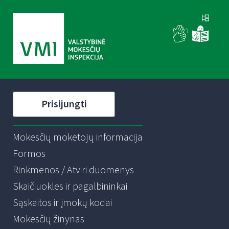
Prisijungti
Mokesčių mokėtojų informacija
Formos
Rinkmenos / Atviri duomenys
Skaičiuoklės ir pagalbininkai
Sąskaitos ir įmokų kodai
Mokesčių žinynas