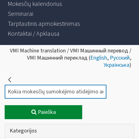
Mokesčių kalendorius
Seminarai
Tarptautinis apmokestinimas
Kontaktai / Apklausa
VMI Machine translation / VMI Машинный перевод /
VMI Машинний переклад (
English
,
Русский
,
Українська
)
Paieška
Kategorijos