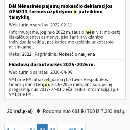
Dėl Mėnesinės pajamų mokesčio deklaracijos
GPM313 formos užpildymo
ir
pateikimo
taisyklių
Web turinio sąrašas
2022-02-11
Informuojame, jog nuo 2022 m. sausio
mėn
. visi mokestį
išskaičiuojantys asmenys, įskaitant ir vykdantys
individualią veiklą , pas kurios mokestinio laikotarpio
atitinkamą...
Metai:
2022
Pagrindinis:
Mokesčio naujiena
FVadovų darbotvarkės 2025-2026 m.
Web turinio sąrašas
2020-04-06
VMI prie FM, atsižvelgdama į Lietuvos Respublikos
finansų ministeri
jos
2016–2025 metų antikorupcinę
programą, nuo 2017-07-01 viešai teikia informaciją apie
VMI prie FM...
20 Įrašų(-ai)
Rodoma nuo 681 iki 700 iš 7,293 irašų.
1
...
34
35
36
...
365