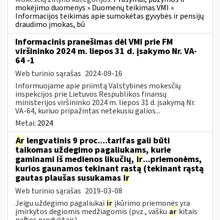
mokėjimo duomenys » Duomenų teikimas VMI »
Informacijos teikimas apie sumokėtas gyvybės ir pensijų
draudimo įmokas, bū
Informacinis pranešimas dėl VMI prie FM
viršininko 2024 m. liepos 31 d. įsakymo Nr. VA-
64 -1
Web turinio sąrašas
2024-09-16
Informuojame apie priimtą Valstybinės mokesčių
inspekcijos prie Lietuvos Respublikos finansų
ministerijos viršininko 2024 m. liepos 31 d. įsakymą Nr.
VA-64, kuriuo pripažintas netekusiu galios...
Metai:
2024
Ar
lengvatinis 9 proc....tarifas gali būti
taikomas uždegimo pagaliukams, kurie
gaminami iš medienos likučių,
ir
...priemonėms,
kurios gaunamos tekinant rąstą (tekinant rąstą
gautas plaušas susukamas
ir
Web turinio sąrašas
2019-03-08
Jeigu uždegimo pagaliukai
ir
įkūrimo priemonės yra
įmirkytos degiomis medžiagomis (pvz., vašku
ar
kitais
naftos produktais)...