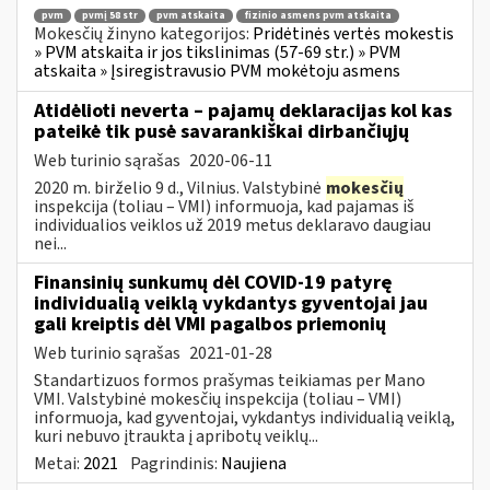
pvm
pvmį 58 str
pvm atskaita
fizinio asmens pvm atskaita
Mokesčių žinyno kategorijos:
Pridėtinės vertės mokestis
» PVM atskaita ir jos tikslinimas (57-69 str.) » PVM
atskaita » Įsiregistravusio PVM mokėtoju asmens
Atidėlioti neverta – pajamų deklaracijas kol kas
pateikė tik pusė savarankiškai dirbančiųjų
Web turinio sąrašas
2020-06-11
2020 m. birželio 9 d., Vilnius. Valstybinė
mokesčių
inspekcija (toliau – VMI) informuoja, kad pajamas iš
individualios veiklos už 2019 metus deklaravo daugiau
nei...
Finansinių sunkumų dėl COVID-19 patyrę
individualią veiklą vykdantys gyventojai jau
gali kreiptis dėl VMI pagalbos priemonių
Web turinio sąrašas
2021-01-28
Standartizuos formos prašymas teikiamas per Mano
VMI. Valstybinė mokesčių inspekcija (toliau – VMI)
informuoja, kad gyventojai, vykdantys individualią veiklą,
kuri nebuvo įtraukta į apribotų veiklų...
Metai:
2021
Pagrindinis:
Naujiena