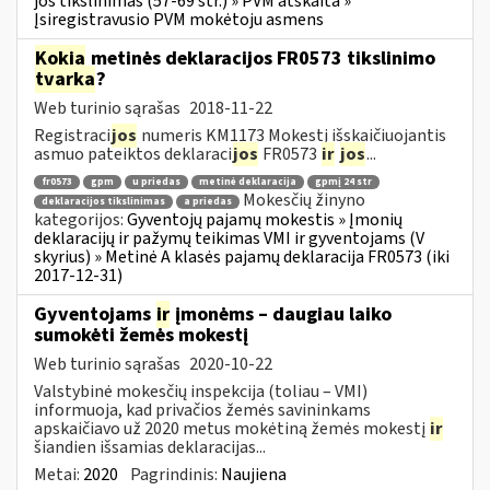
jos tikslinimas (57-69 str.) » PVM atskaita »
Įsiregistravusio PVM mokėtoju asmens
Kokia
metinės deklaracijos FR0573 tikslinimo
tvarka
?
Web turinio sąrašas
2018-11-22
Registraci
jos
numeris KM1173 Mokestį išskaičiuojantis
asmuo pateiktos deklaraci
jos
FR0573
ir
jos
...
fr0573
gpm
u priedas
metinė deklaracija
gpmį 24 str
Mokesčių žinyno
deklaracijos tikslinimas
a priedas
kategorijos:
Gyventojų pajamų mokestis » Įmonių
deklaracijų ir pažymų teikimas VMI ir gyventojams (V
skyrius) » Metinė A klasės pajamų deklaracija FR0573 (iki
2017-12-31)
Gyventojams
ir
įmonėms – daugiau laiko
sumokėti žemės mokestį
Web turinio sąrašas
2020-10-22
Valstybinė mokesčių inspekcija (toliau – VMI)
informuoja, kad privačios žemės savininkams
apskaičiavo už 2020 metus mokėtiną žemės mokestį
ir
šiandien išsamias deklaracijas...
Metai:
2020
Pagrindinis:
Naujiena