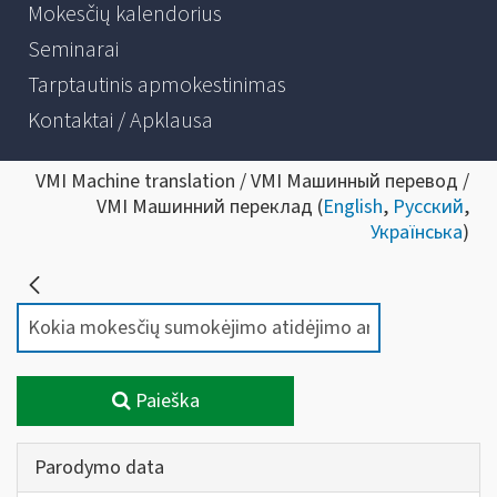
Mokesčių kalendorius
Seminarai
Tarptautinis apmokestinimas
Kontaktai / Apklausa
VMI Machine translation / VMI Машинный перевод /
VMI Машинний переклад (
English
,
Русский
,
Українська
)
Paieška
Parodymo data