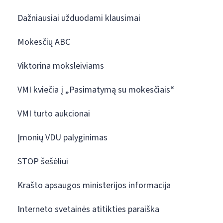
Dažniausiai užduodami klausimai
Mokesčių ABC
Viktorina moksleiviams
VMI kviečia į „Pasimatymą su mokesčiais“
VMI turto aukcionai
Įmonių VDU palyginimas
STOP šešėliui
Krašto apsaugos ministerijos informacija
Interneto svetainės atitikties paraiška