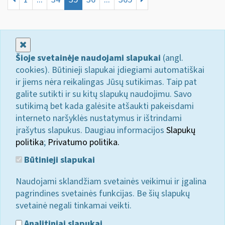
Uždaryti
Šioje svetainėje naudojami slapukai
(angl.
cookies). Būtinieji slapukai įdiegiami automatiškai
ir jiems nėra reikalingas Jūsų sutikimas. Taip pat
galite sutikti ir su kitų slapukų naudojimu. Savo
sutikimą bet kada galėsite atšaukti pakeisdami
interneto naršyklės nustatymus ir ištrindami
įrašytus slapukus. Daugiau informacijos
Slapukų
politika
;
Privatumo politika.
Būtinieji slapukai
Naudojami sklandžiam svetainės veikimui ir įgalina
pagrindines svetainės funkcijas. Be šių slapukų
svetainė negali tinkamai veikti.
Analitiniai slapukai