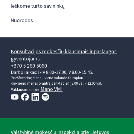
Ieškome turto savininkų
Nuorodos
Konsultacijos mokesčių klausimais ir paslaugos
gyventojams:
+370 5 260 5060
Darbo laikas: I-IV 8.00-17.00, V 8.00-15.45.
Prieššventinę dieną - viena valanda trumpiau.
Kiekvieno mėnesio antrą penktadienį 8.00 val. - 12.00 val.
Mano VMI
Paklausimas per
Valstybinė mokesčių inspekcija prie Lietuvos