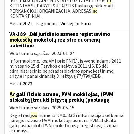
INFORMACIJA APIE NUSTATYTUS LAIMĖTOJUS
IR
KETINIMĄ SUDARYTI SUTARTIS Paslaugų pirkimai I.
PERKANČIOJI ORGANIZACIJA, ADRESAS
IR
KONTAKTINIAI...
Metai:
2021
Pagrindinis:
Viešieji pirkimai
VA-189 „Dėl juridinio asmens registravimo
mokesčių
mokėtojų registre duomenų
pakeitimo
Web turinio sąrašas
2023-01-04
Informuojame, jog VMI prie FM[1], įgyvendindama 2011
m. vasario 15 d. Tarybos direktyvą 2011/16/ES dėl
administracinio bendradarbiavimo apmokestinimo
srityje ir panaikinančią Direktyvą 77/799/EBB...
Metai:
2023
Ar
gali fizinis asmuo, PVM mokėtojas, į PVM
atskaitą įtraukti įsigytų prekių (paslaugų
Web turinio sąrašas
2025-05-15
Registraci
jos
numeris KM0533 Ši informacija skelbiama:
Įsiregistravusio PVM mokėtoju asmens PVM atskaita
gali pasinaudoti PVM mokėtojais įsiregistravę fiziniai
asmenys,...