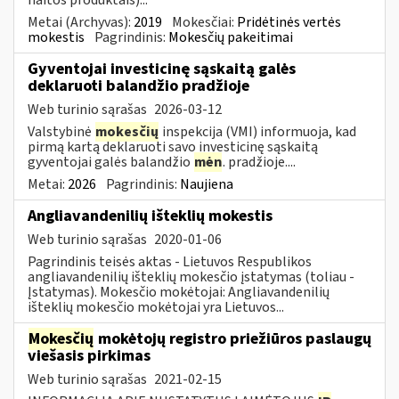
Metai (Archyvas):
2019
Mokesčiai:
Pridėtinės vertės
mokestis
Pagrindinis:
Mokesčių pakeitimai
Gyventojai investicinę sąskaitą galės
deklaruoti balandžio pradžioje
Web turinio sąrašas
2026-03-12
Valstybinė
mokesčių
inspekcija (VMI) informuoja, kad
pirmą kartą deklaruoti savo investicinę sąskaitą
gyventojai galės balandžio
mėn
. pradžioje....
Metai:
2026
Pagrindinis:
Naujiena
Angliavandenilių išteklių mokestis
Web turinio sąrašas
2020-01-06
Pagrindinis teisės aktas - Lietuvos Respublikos
angliavandenilių išteklių mokesčio įstatymas (toliau -
Įstatymas). Mokesčio mokėtojai: Angliavandenilių
išteklių mokesčio mokėtojai yra Lietuvos...
Mokesčių
mokėtojų registro priežiūros paslaugų
viešasis pirkimas
Web turinio sąrašas
2021-02-15