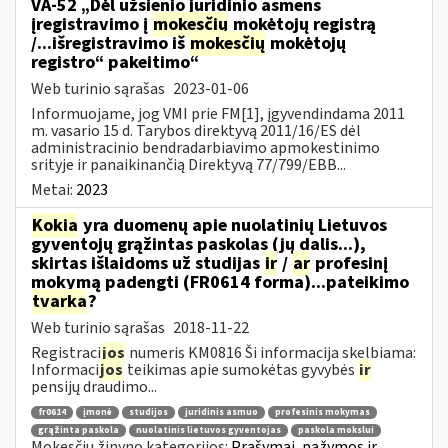
VA-52 „Dėl užsienio juridinio asmens
įregistravimo į
mokesčių
mokėtojų registrą
/...išregistravimo iš
mokesčių
mokėtojų
registro“ pakeitimo“
Web turinio sąrašas
2023-01-06
Informuojame, jog VMI prie FM[1], įgyvendindama 2011
m. vasario 15 d. Tarybos direktyvą 2011/16/ES dėl
administracinio bendradarbiavimo apmokestinimo
srityje ir panaikinančią Direktyvą 77/799/EBB...
Metai:
2023
Kokia
yra duomenų apie nuolatinių Lietuvos
gyventojų grąžintas paskolas (jų dalis...),
skirtas išlaidoms už studijas
ir
/
ar
profesinį
mokymą padengti (FR0614 forma)...pateikimo
tvarka
?
Web turinio sąrašas
2018-11-22
Registraci
jos
numeris KM0816 Ši informacija skelbiama:
Informaci
jos
teikimas apie sumokėtas gyvybės
ir
pensijų draudimo...
fr0614
įmonė
studijos
juridinis asmuo
profesinis mokymas
grąžinta paskola
nuolatinis lietuvos gyventojas
paskola mokslui
Mokesčių žinyno kategorijos:
Prašymai, pažymos ir