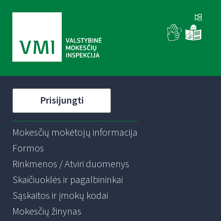
Prisijungti
Mokesčių mokėtojų informacija
Formos
Rinkmenos / Atviri duomenys
Skaičiuoklės ir pagalbininkai
Sąskaitos ir įmokų kodai
Mokesčių žinynas