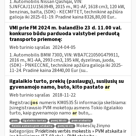
1. Automobilis Nissan Qashqai, VIN:
SJNFCAJ11U1563949, 2015 m., M1-AF, 1618 cm3, 120 kW,
benzinas, balta, (SDK) - KECMFTET, technikinė apžiūra
galioja iki 2025-01-19. Pradinė kaina 8326,80,00 Eur...
VMI prie FM 2024 m. balandžio 23 d. 11.00 val.
konkurso būdu parduoda valstybei perduotą
transporto priemonę:
Web turinio sąrašas
2024-04-05
1. Automobilis BMW 730D, VIN: WBA7C21050G479911,
2016 m., M1-AA, 2993 cm3, 195 kW, dyzelinas, juoda,
(SDK) - PNKECCNE, technikinė apžiūra galioja iki 2025-
11-24. Pradinė kaina 28440,00 Eur (su...
ilgalaikio turto, prekių (paslaugų), susijusių su
gyvenamojo namo, buto, kito pastato
ar
Web turinio sąrašas
2018-11-22
Registraci
jos
numeris KM0535 Ši informacija skelbiama:
Įsiregistravusio PVM mokėtoju asmens Tokio ilgalaikio
turto, kaip gyvenamojo namo
ar
buto,...
pvm
ilgalaikis turtas
pvmį 58 str
pvm atskaita
Mokesčių žinyno
fizinio asmens pvm atskaita
pvmį 61 str
kategorijos:
Pridėtinės vertės mokestis » PVM atskaita ir