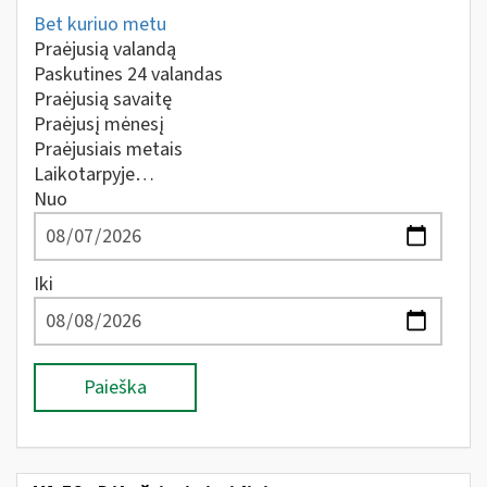
Bet kuriuo metu
Praėjusią valandą
Paskutines 24 valandas
Praėjusią savaitę
Praėjusį mėnesį
Praėjusiais metais
Laikotarpyje…
Nuo
Iki
Paieška