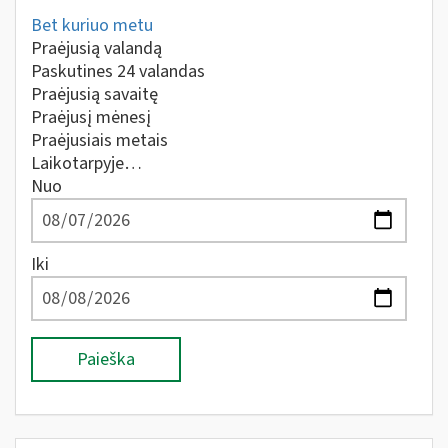
Bet kuriuo metu
Praėjusią valandą
Paskutines 24 valandas
Praėjusią savaitę
Praėjusį mėnesį
Praėjusiais metais
Laikotarpyje…
Nuo
Iki
Paieška