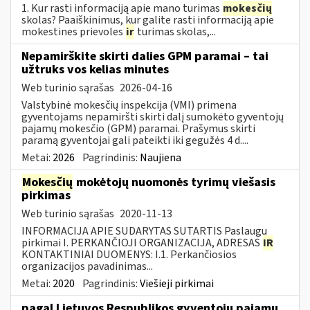
1. Kur rasti informaciją apie mano turimas
mokesčių
skolas? Paaiškinimus, kur galite rasti informaciją apie
mokestines prievoles
ir
turimas skolas,...
Nepamirškite skirti dalies GPM paramai – tai
užtruks vos kelias minutes
Web turinio sąrašas
2026-04-16
Valstybinė mokesčių inspekcija (VMI) primena
gyventojams nepamiršti skirti dalį sumokėto gyventojų
pajamų mokesčio (GPM) paramai. Prašymus skirti
paramą gyventojai gali pateikti iki gegužės 4 d....
Metai:
2026
Pagrindinis:
Naujiena
Mokesčių
mokėtojų nuomonės tyrimų viešasis
pirkimas
Web turinio sąrašas
2020-11-13
INFORMACIJA APIE SUDARYTAS SUTARTIS Paslaugų
pirkimai I. PERKANČIOJI ORGANIZACIJA, ADRESAS
IR
KONTAKTINIAI DUOMENYS: I.1. Perkančiosios
organizacijos pavadinimas...
Metai:
2020
Pagrindinis:
Viešieji pirkimai
pagal Lietuvos Respublikos gyventojų pajamų