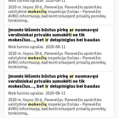
Web turinio sąrašas
2020-08-11
2020 m. liepos 30 d., Panevėžys. Panevėžio apskrities
valstybinė
mokesčių
inspekcija (toliau – Panevėžio
AVMI) informuoja, kad kontroliuojant privačių poreikių
tenkinimą...
Įmonės lėšomis būstus pirkę
ar
nuomavęsi
verslininkai privalės sumokėti ne tik
mokesčius..., bet
ir
delspinigius bei baudas
Web turinio sąrašas
2020-08-11
2020 m. liepos 30 d., Panevėžys. Panevėžio apskrities
valstybinė
mokesčių
inspekcija (toliau – Panevėžio
AVMI) informuoja, kad kontroliuojant privačių poreikių
tenkinimą...
Įmonės lėšomis būstus pirkę
ar
nuomavęsi
verslininkai privalės sumokėti ne tik
mokesčius..., bet
ir
delspinigius bei baudas
Web turinio sąrašas
2020-08-11
2020 m. liepos 30 d., Panevėžys. Panevėžio apskrities
valstybinė
mokesčių
inspekcija (toliau – Panevėžio
AVMI) informuoja, kad kontroliuojant privačių poreikių
tenkinimą...