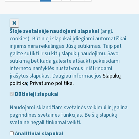
Uždaryti
Šioje svetainėje naudojami slapukai
(angl.
cookies). Būtinieji slapukai įdiegiami automatiškai
ir jiems nėra reikalingas Jūsų sutikimas. Taip pat
galite sutikti ir su kitų slapukų naudojimu. Savo
sutikimą bet kada galėsite atšaukti pakeisdami
interneto naršyklės nustatymus ir ištrindami
įrašytus slapukus. Daugiau informacijos
Slapukų
politika
;
Privatumo politika.
Būtinieji slapukai
Naudojami sklandžiam svetainės veikimui ir įgalina
pagrindines svetainės funkcijas. Be šių slapukų
svetainė negali tinkamai veikti.
Analitiniai slapukai