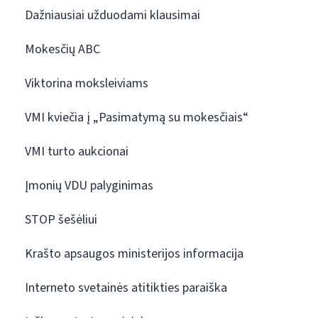
Dažniausiai užduodami klausimai
Mokesčių ABC
Viktorina moksleiviams
VMI kviečia į „Pasimatymą su mokesčiais“
VMI turto aukcionai
Įmonių VDU palyginimas
STOP šešėliui
Krašto apsaugos ministerijos informacija
Interneto svetainės atitikties paraiška