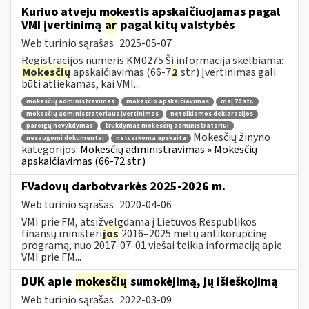
Kuriuo atveju mokestis apskaičiuojamas pagal
VMI įvertinimą
ar
pagal kitų valstybės
Web turinio sąrašas
2025-05-07
Registracijos numeris KM0275 Ši informacija skelbiama:
Mokesčių
apskaičiavimas (66-7
2
str.) Įvertinimas gali
būti atliekamas, kai VMI...
mokesčių administravimas
mokesčio apskaičiavimas
maį 70 str.
mokesčių administratoriaus įvertinimas
neteikiamos deklaracijos
pareigų nevykdymas
trukdymas mokesčių administratoriui
Mokesčių žinyno
nesaugomi dokumentai
netvarkoma apskaita
kategorijos:
Mokesčių administravimas » Mokesčių
apskaičiavimas (66-72 str.)
FVadovų darbotvarkės 2025-2026 m.
Web turinio sąrašas
2020-04-06
VMI prie FM, atsižvelgdama į Lietuvos Respublikos
finansų ministeri
jos
2016–2025 metų antikorupcinę
programą, nuo 2017-07-01 viešai teikia informaciją apie
VMI prie FM...
DUK apie
mokesčių
sumokėjimą, jų išieškojimą
Web turinio sąrašas
2022-03-09