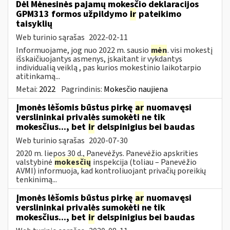
Dėl Mėnesinės pajamų mokesčio deklaracijos
GPM313 formos užpildymo
ir
pateikimo
taisyklių
Web turinio sąrašas
2022-02-11
Informuojame, jog nuo 2022 m. sausio
mėn
. visi mokestį
išskaičiuojantys asmenys, įskaitant ir vykdantys
individualią veiklą , pas kurios mokestinio laikotarpio
atitinkamą...
Metai:
2022
Pagrindinis:
Mokesčio naujiena
Įmonės lėšomis būstus pirkę
ar
nuomavęsi
verslininkai privalės sumokėti ne tik
mokesčius..., bet
ir
delspinigius bei baudas
Web turinio sąrašas
2020-07-30
2020 m. liepos 30 d., Panevėžys. Panevėžio apskrities
valstybinė
mokesčių
inspekcija (toliau – Panevėžio
AVMI) informuoja, kad kontroliuojant privačių poreikių
tenkinimą...
Įmonės lėšomis būstus pirkę
ar
nuomavęsi
verslininkai privalės sumokėti ne tik
mokesčius..., bet
ir
delspinigius bei baudas