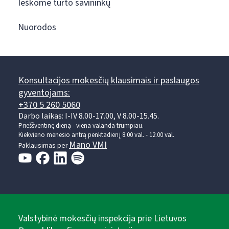
Ieškome turto savininkų
Nuorodos
Konsultacijos mokesčių klausimais ir paslaugos
gyventojams:
+370 5 260 5060
Darbo laikas: I-IV 8.00-17.00, V 8.00-15.45.
Prieššventinę dieną - viena valanda trumpiau.
Kiekvieno mėnesio antrą penktadienį 8.00 val. - 12.00 val.
Mano VMI
Paklausimas per
Valstybinė mokesčių inspekcija prie Lietuvos