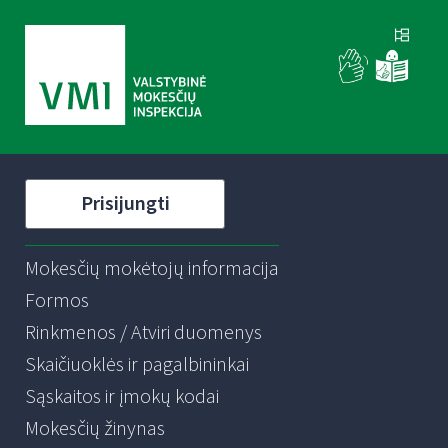
Prisijungti
Mokesčių mokėtojų informacija
Formos
Rinkmenos / Atviri duomenys
Skaičiuoklės ir pagalbininkai
Sąskaitos ir įmokų kodai
Mokesčių žinynas