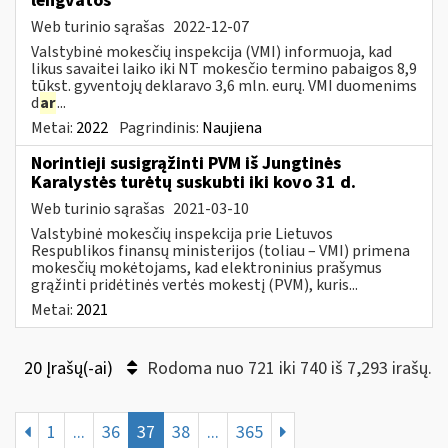
lengvatos
Web turinio sąrašas
2022-12-07
Valstybinė mokesčių inspekcija (VMI) informuoja, kad
likus savaitei laiko iki NT mokesčio termino pabaigos 8,9
tūkst. gyventojų deklaravo 3,6 mln. eurų. VMI duomenims
d
ar
...
Metai:
2022
Pagrindinis:
Naujiena
Norintieji susigrąžinti PVM iš Jungtinės
Karalystės turėtų suskubti iki kovo 31 d.
Web turinio sąrašas
2021-03-10
Valstybinė mokesčių inspekcija prie Lietuvos
Respublikos finansų ministerijos (toliau – VMI) primena
mokesčių mokėtojams, kad elektroninius prašymus
grąžinti pridėtinės vertės mokestį (PVM), kuris...
Metai:
2021
20 Įrašų(-ai)
Rodoma nuo 721 iki 740 iš 7,293 irašų.
1
...
36
37
38
...
365