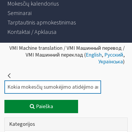
Mokesčių kalendorius
Seminarai
Tarptautinis apmokestinimas
Kontaktai / Apklausa
VMI Machine translation / VMI Машинный перевод /
VMI Машинний переклад (
English
,
Русский
,
Українська
)
Paieška
Kategorijos