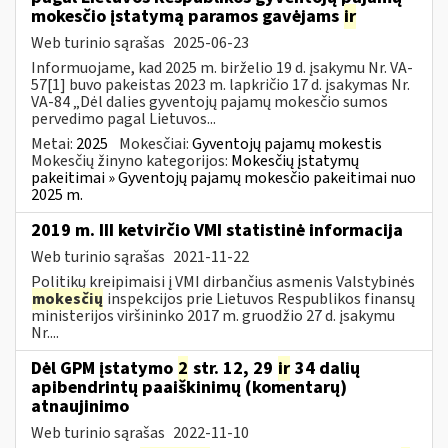
mokesčio įstatymą paramos gavėjams
ir
Web turinio sąrašas
2025-06-23
Informuojame, kad 2025 m. birželio 19 d. įsakymu Nr. VA-
57[1] buvo pakeistas 2023 m. lapkričio 17 d. įsakymas Nr.
VA-84 „Dėl dalies gyventojų pajamų mokesčio sumos
pervedimo pagal Lietuvos...
Metai:
2025
Mokesčiai:
Gyventojų pajamų mokestis
Mokesčių žinyno kategorijos:
Mokesčių įstatymų
pakeitimai » Gyventojų pajamų mokesčio pakeitimai nuo
2025 m.
2019 m. III ketvirčio VMI statistinė informacija
Web turinio sąrašas
2021-11-22
Politikų kreipimaisi į VMI dirbančius asmenis Valstybinės
mokesčių
inspekcijos prie Lietuvos Respublikos finansų
ministerijos viršininko 2017 m. gruodžio 27 d. įsakymu
Nr....
Dėl GPM įstatymo
2
str. 12, 29
ir
34 dalių
apibendrintų paaiškinimų (komentarų)
atnaujinimo
Web turinio sąrašas
2022-11-10