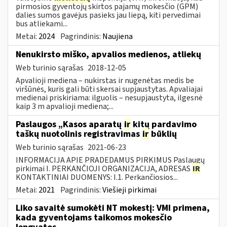
pirmosios gyventojų skirtos pajamų mokesčio (GPM)
dalies sumos gavėjus pasieks jau liepą, kiti pervedimai
bus atliekami...
Metai:
2024
Pagrindinis:
Naujiena
Nenukirsto miško, apvalios medienos, atliekų
Web turinio sąrašas
2018-12-05
Apvalioji mediena – nukirstas ir nugenėtas medis be
viršūnės, kuris gali būti skersai supjaustytas. Apvaliajai
medienai priskiriama: ilguolis – nesupjaustyta, ilgesnė
kaip 3 m apvalioji mediena;...
Paslaugos „Kasos aparatų
ir
kitų pardavimo
taškų nuotolinis registravimas
ir
būklių
Web turinio sąrašas
2021-06-23
INFORMACIJA APIE PRADEDAMUS PIRKIMUS Paslaugų
pirkimai I. PERKANČIOJI ORGANIZACIJA, ADRESAS
IR
KONTAKTINIAI DUOMENYS: I.1. Perkančiosios...
Metai:
2021
Pagrindinis:
Viešieji pirkimai
Liko savaitė sumokėti NT mokestį: VMI primena,
kada gyventojams taikomos mokesčio