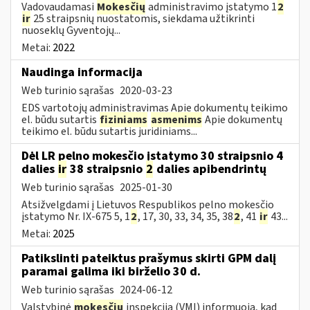
Vadovaudamasi
Mokesčių
administravimo įstatymo 1
2
ir
25 straipsnių nuostatomis, siekdama užtikrinti
nuoseklų Gyventojų...
Metai:
2022
Naudinga informacija
Web turinio sąrašas
2020-03-23
EDS vartotojų administravimas Apie dokumentų teikimo
el. būdu sutartis
fiziniams
asmenims
Apie dokumentų
teikimo el. būdu sutartis juridiniams...
Dėl LR pelno mokesčio įstatymo 30 straipsnio 4
dalies
ir
38 straipsnio
2
dalies apibendrintų
Web turinio sąrašas
2025-01-30
Atsižvelgdami į Lietuvos Respublikos pelno mokesčio
įstatymo Nr. IX-675 5, 1
2
, 17, 30, 33, 34, 35, 38
2
, 41
ir
43...
Metai:
2025
Patikslinti pateiktus prašymus skirti GPM dalį
paramai galima iki birželio 30 d.
Web turinio sąrašas
2024-06-12
Valstybinė
mokesčių
inspekcija (VMI) informuoja, kad