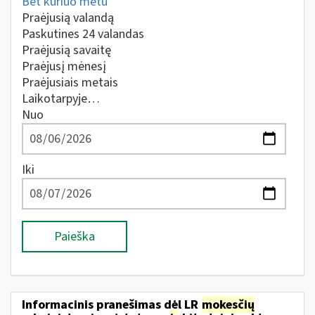
Bet kuriuo metu
Praėjusią valandą
Paskutines 24 valandas
Praėjusią savaitę
Praėjusį mėnesį
Praėjusiais metais
Laikotarpyje…
Nuo
Iki
Paieška
Informacinis pranešimas dėl LR
mokesčių