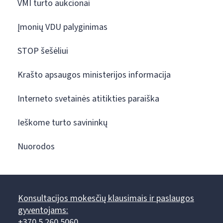
VMI turto aukcionai
Įmonių VDU palyginimas
STOP šešėliui
Krašto apsaugos ministerijos informacija
Interneto svetainės atitikties paraiška
Ieškome turto savininkų
Nuorodos
Konsultacijos mokesčių klausimais ir paslaugos
gyventojams:
+370 5 260 5060