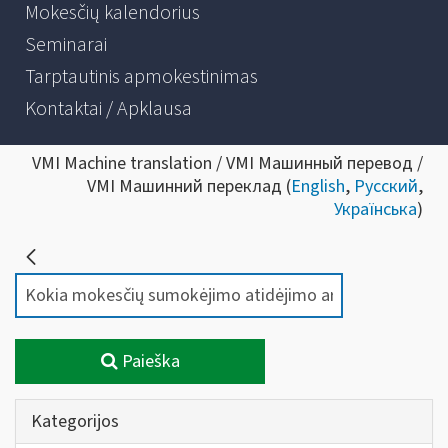
Mokesčių kalendorius
Seminarai
Tarptautinis apmokestinimas
Kontaktai / Apklausa
VMI Machine translation / VMI Машинный перевод /
VMI Машинний переклад (
English
,
Русский
,
Українська
)
Paieška
Kategorijos