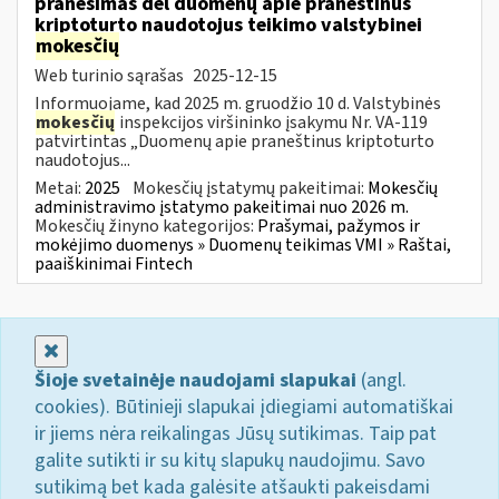
pranešimas dėl duomenų apie praneštinus
kriptoturto naudotojus teikimo valstybinei
mokesčių
Web turinio sąrašas
2025-12-15
Informuojame, kad 2025 m. gruodžio 10 d. Valstybinės
mokesčių
inspekcijos viršininko įsakymu Nr. VA-119
patvirtintas „Duomenų apie praneštinus kriptoturto
naudotojus...
Metai:
2025
Mokesčių įstatymų pakeitimai:
Mokesčių
administravimo įstatymo pakeitimai nuo 2026 m.
Mokesčių žinyno kategorijos:
Prašymai, pažymos ir
mokėjimo duomenys » Duomenų teikimas VMI » Raštai,
paaiškinimai Fintech
Uždaryti
Šioje svetainėje naudojami slapukai
(angl.
cookies). Būtinieji slapukai įdiegiami automatiškai
ir jiems nėra reikalingas Jūsų sutikimas. Taip pat
galite sutikti ir su kitų slapukų naudojimu. Savo
sutikimą bet kada galėsite atšaukti pakeisdami