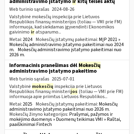
administravimo įstatymo
ir
kitų teisės aktų
Web turinio sąrašas
2024-08-26
Valstybinė mokesčių inspekcija prie Lietuvos
Respublikos finansų ministerijos (toliau — VMI prie FM)
informuoja, kad siekdamas įgyvendinti Ekonomikos
gaivinimo
ir
atsparumo...
Metai:
2024
Mokesčių įstatymų pakeitimai:
MĮP 2021 »
Mokesčių administravimo įstatymo pakeitimai nuo 2024
m.
Mokesčių administravimo įstatymo pakeitimai nuo
2026 m.
Informacinis pranešimas dėl
Mokesčių
administravimo įstatymo pakeitimo
Web turinio sąrašas
2025-07-01
Valstybinė
mokesčių
inspekcija prie Lietuvos
Respublikos finansų ministeri
jos
(toliau — VMI prie FM)
informuoja apie priimtus Lietuvos Respublikos...
Metai:
2025
Mokesčių įstatymų pakeitimai:
Mokesčių
administravimo įstatymo pakeitimai nuo 2026 m.
Mokesčių žinyno kategorijos:
Prašymai, pažymos ir
mokėjimo duomenys » Duomenų teikimas VMI » Raštai,
paaiškinimai Fintech