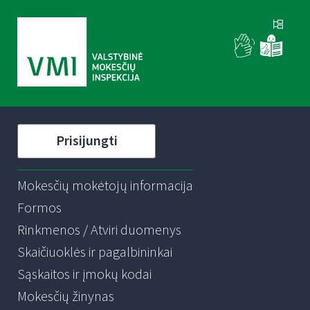
Prisijungti
Mokesčių mokėtojų informacija
Formos
Rinkmenos / Atviri duomenys
Skaičiuoklės ir pagalbininkai
Sąskaitos ir įmokų kodai
Mokesčių žinynas