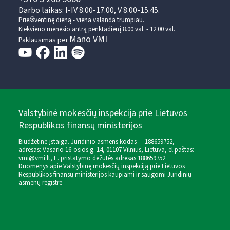
Darbo laikas: I-IV 8.00-17.00, V 8.00-15.45.
Prieššventinę dieną - viena valanda trumpiau.
Kiekvieno mėnesio antrą penktadienį 8.00 val. - 12.00 val.
Mano VMI
Paklausimas per
Valstybinė mokesčių inspekcija prie Lietuvos
Respublikos finansų ministerijos
Biudžetinė įstaiga. Juridinio asmens kodas — 188659752,
adresas: Vasario 16-osios g. 14, 01107 Vilnius, Lietuva, el.paštas:
vmi@vmi.lt
, E. pristatymo dėžutės adresas 188659752
Duomenys apie Valstybinę mokesčių inspekciją prie Lietuvos
Respublikos finansų ministerijos kaupiami ir saugomi Juridinių
asmenų registre