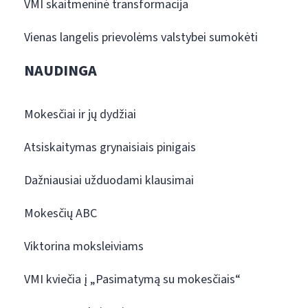
VMI skaitmeninė transformacija
Vienas langelis prievolėms valstybei sumokėti
NAUDINGA
Mokesčiai ir jų dydžiai
Atsiskaitymas grynaisiais pinigais
Dažniausiai užduodami klausimai
Mokesčių ABC
Viktorina moksleiviams
VMI kviečia į „Pasimatymą su mokesčiais“