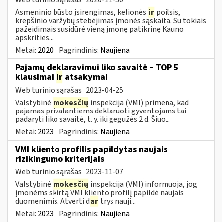
Asmeninio būsto įsirengimas, kelionės
ir
poilsis,
krepšinio varžybų stebėjimas įmonės sąskaita. Su tokiais
pažeidimais susidūrė vieną įmonę patikrinę Kauno
apskrities...
Metai:
2020
Pagrindinis:
Naujiena
Pajamų deklaravimui liko savaitė – TOP 5
klausimai
ir
atsakymai
Web turinio sąrašas
2023-04-25
Valstybinė
mokesčių
inspekcija (VMI) primena, kad
pajamas privalantiems deklaruoti gyventojams tai
padaryti liko savaitė, t. y. iki gegužės 2 d. Šiuo...
Metai:
2023
Pagrindinis:
Naujiena
VMI kliento profilis papildytas naujais
rizikingumo kriterijais
Web turinio sąrašas
2023-11-07
Valstybinė
mokesčių
inspekcija (VMI) informuoja, jog
įmonėms skirtą VMI kliento profilį papildė naujais
duomenimis. Atverti d
ar
trys nauji...
Metai:
2023
Pagrindinis:
Naujiena