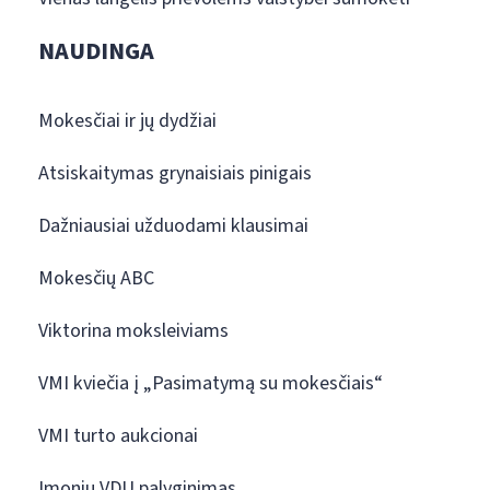
NAUDINGA
Mokesčiai ir jų dydžiai
Atsiskaitymas grynaisiais pinigais
Dažniausiai užduodami klausimai
Mokesčių ABC
Viktorina moksleiviams
VMI kviečia į „Pasimatymą su mokesčiais“
VMI turto aukcionai
Įmonių VDU palyginimas