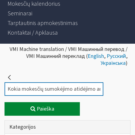
Mokesčių kalendorius
Seminarai
Tarptautinis apmokestinimas
Kontaktai / Apklausa
VMI Machine translation / VMI Машинный перевод /
VMI Машинний переклад (
English
,
Русский
,
Українська
)
Paieška
Kategorijos