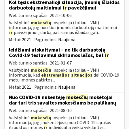
Kol tęsis ekstremalioji situacija, įmonių išlaidos
darbuotojų maitinimui
ir
pavežėjimui
Web turinio sąrašas
2021-10-06
Valstybinė
mokesčių
inspekcija (toliau – VMI)
informuoja, jog nuo šiol įmonės darbuotojų maitinimui
ir
pavežėjimui į darbą patiriamas išlaidas gali...
Metai:
2021
Pagrindinis:
Naujiena
leidžiami atskaitymai – ne tik darbuotojų
Covid-19 testavimui skiriamos lėšos, bet
ir
Web turinio sąrašas
2021-01-07
Valstybinė
mokesčių
inspekcija (toliau – VMI)
informuoja, kad
ekstremalios
situacijos
dėl COVID-19
metu įmonės patirtos...
Metai:
2021
Pagrindinis:
Naujiena
Nuo COVID-19 nukentėję
mokesčių
mokėtojai
dar turi tris savaites mokesčiams be palūkanų
Web turinio sąrašas
2021-08-10
Valstybinė
mokesčių
inspekcija (toliau – VMI)
informuoja, jog į nukentėjusių nuo COVID-19 sąrašus
įtrauktos įmonės
ir
individualią veiklą vykdantys...