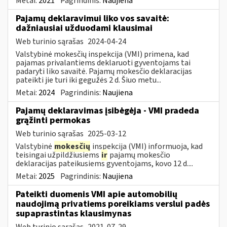
Metai:
2021
Pagrindinis:
Naujiena
Pajamų deklaravimui liko vos savaitė:
dažniausiai užduodami klausimai
Web turinio sąrašas
2024-04-24
Valstybinė mokesčių inspekcija (VMI) primena, kad
pajamas privalantiems deklaruoti gyventojams tai
padaryti liko savaitė. Pajamų mokesčio deklaracijas
pateikti jie turi iki gegužės 2 d. Šiuo metu...
Metai:
2024
Pagrindinis:
Naujiena
Pajamų deklaravimas įsibėgėja - VMI pradeda
grąžinti permokas
Web turinio sąrašas
2025-03-12
Valstybinė
mokesčių
inspekcija (VMI) informuoja, kad
teisingai užpildžiusiems
ir
pajamų mokesčio
deklaracijas pateikusiems gyventojams, kovo 12 d....
Metai:
2025
Pagrindinis:
Naujiena
Pateikti duomenis VMI apie automobilių
naudojimą privatiems poreikiams verslui padės
supaprastintas klausimynas
Web turinio sąrašas
2021-07-29