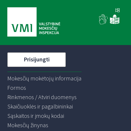
Prisijungti
Mokesčių mokėtojų informacija
Formos
Rinkmenos / Atviri duomenys
Skaičiuoklės ir pagalbininkai
Sąskaitos ir įmokų kodai
Mokesčių žinynas