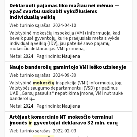
Deklaruoti pajamas liko mažiau nei mėnuo —
ypač svarbu suskubti vykdžiusiems
individualią veiklą
Web turinio sąrašas
2024-04-10
Valstybinė mokesčių inspekcija (VMI) informuoja, kad
beveik pusė gyventojų, kurie praėjusiais metais vykdė
individualią veiklą (IDV), jau pateikė savo pajamų
mokesčio deklaracijas. VMI primena,...
Metai:
2024
Pagrindinis:
Naujiena
Naujo banderolių gamintojo VMI ieško užsienyje
Web turinio sąrašas
2024-09-30
Valstybinė
mokesčių
inspekcija (VMI) informuoja, jog
Valstybės saugumo departamentui (VSD) pripažinus
UAB „Garsų pasaulis“ nepatikima įmone, VMI nutraukė
banderolių...
Metai:
2024
Pagrindinis:
Naujiena
Artėjant komercinio NT mokesčio terminui
įmonės
ir
gyventojai deklaravo 32 mln. eurų
Web turinio sąrašas
2022-02-03