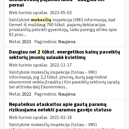
pernai
Web turinio sąrašas
2023-05-03
Valstybinė
mokesčių
inspekcija (VMI) informuoja, kad
šiemet iš maždaug 760 tūkst. pajamų deklaracijas
privalančių pateikti gyventojų, laiku pareigą atliko apie
82 proc....
Metai:
2023
Pagrindinis:
Naujiena
Daugiau nei
2
tūkst. energetikos kainų paveiktų
sektorių įmonių sulaukė kvietimų
Web turinio sąrašas
2022-11-17
Valstybinė mokesčių inspekcija (toliau – VMI)
informuoja, jog 2,2 tūkst. įmonių, kurių pagrindinė
ekonominė veikla įtraukta į Itin paveiktų sektorių sąrašą
bei atitinka dalį Ekonomikos...
Metai:
2022
Pagrindinis:
Naujiena
Nepateikus ataskaitos apie gautą paramą
rizikuojama netekti paramos gavėjo statuso
Web turinio sąrašas
2021-02-18
Valstybinė mokesčių inspekcija (toliau – VMI)