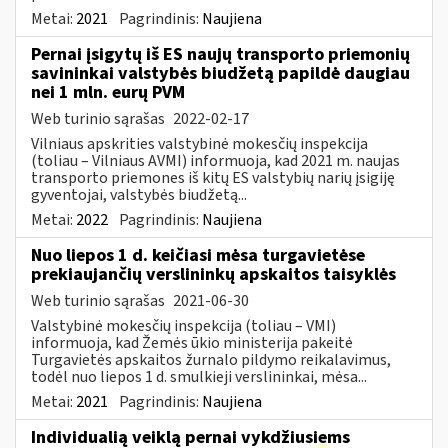
Metai:
2021
Pagrindinis:
Naujiena
Pernai įsigytų iš ES naujų transporto priemonių
savininkai valstybės biudžetą papildė daugiau
nei 1 mln. eurų PVM
Web turinio sąrašas
2022-02-17
Vilniaus apskrities valstybinė mokesčių inspekcija
(toliau – Vilniaus AVMI) informuoja, kad 2021 m. naujas
transporto priemones iš kitų ES valstybių narių įsigiję
gyventojai, valstybės biudžetą...
Metai:
2022
Pagrindinis:
Naujiena
Nuo liepos 1 d. keičiasi mėsa turgavietėse
prekiaujančių verslininkų apskaitos taisyklės
Web turinio sąrašas
2021-06-30
Valstybinė mokesčių inspekcija (toliau – VMI)
informuoja, kad Žemės ūkio ministerija pakeitė
Turgavietės apskaitos žurnalo pildymo reikalavimus,
todėl nuo liepos 1 d. smulkieji verslininkai, mėsa...
Metai:
2021
Pagrindinis:
Naujiena
Individualią veiklą pernai vykdžiusiems