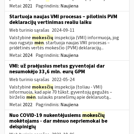
Metai:
2021
Pagrindinis:
Naujiena
Startuoja naujas VMI procesas – pilotinis PVM
deklaracijų vertinimas realiu laiku
Web turinio sąrašas
2024-09-11
Valstybinė
mokesčių
inspekcija (VMI) informuoja, jog
nuo rugsėjo
mėn
. startuoja naujas VMI procesas –
pridėtinės vertės mokesčio (PVM) deklaracijų...
Metai:
2024
Pagrindinis:
Naujiena
VMI: už praėjusius metus gyventojai dar
nesumokėjo 33,6 mln. eurų GPM
Web turinio sąrašas
2022-05-24
Valstybinė
mokesčių
inspekcija (toliau - VMI)
informuoja, kad apie 70 tūkst. gyventojų gegužės –
birželio
mėn
. sulauks pranešimų apie deklaruotą...
Metai:
2022
Pagrindinis:
Naujiena
Nuo COVID-19 nukentėjusiems
mokesčių
mokėtojams - dar mėnuo nepriemokai be
delspinigių