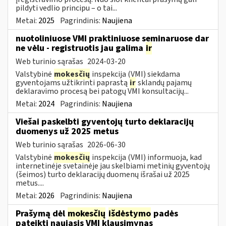
pildyti vedlio principu – o tai...
Metai:
2025
Pagrindinis:
Naujiena
nuotoliniuose VMI praktiniuose seminaruose dar
ne vėlu - registruotis jau galima
ir
Web turinio sąrašas
2024-03-20
Valstybinė
mokesčių
inspekcija (VMI) siekdama
gyventojams užtikrinti paprastą
ir
sklandų pajamų
deklaravimo procesą bei patogų VMI konsultacijų...
Metai:
2024
Pagrindinis:
Naujiena
Viešai paskelbti gyventojų turto deklaracijų
duomenys už 2025 metus
Web turinio sąrašas
2026-06-30
Valstybinė
mokesčių
inspekcija (VMI) informuoja, kad
internetinėje svetainėje jau skelbiami metinių gyventojų
(šeimos) turto deklaracijų duomenų išrašai už 2025
metus....
Metai:
2026
Pagrindinis:
Naujiena
Prašymą dėl
mokesčių
išdėstymo
padės
pateikti naujasis VMI klausimynas