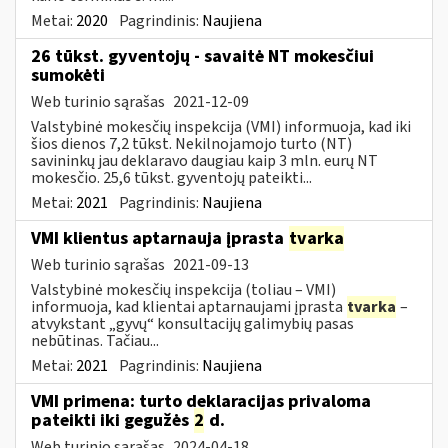
Metai:
2020
Pagrindinis:
Naujiena
26 tūkst. gyventojų - savaitė NT mokesčiui
sumokėti
Web turinio sąrašas
2021-12-09
Valstybinė mokesčių inspekcija (VMI) informuoja, kad iki
šios dienos 7,2 tūkst. Nekilnojamojo turto (NT)
savininkų jau deklaravo daugiau kaip 3 mln. eurų NT
mokesčio. 25,6 tūkst. gyventojų pateikti...
Metai:
2021
Pagrindinis:
Naujiena
VMI klientus aptarnauja įprasta
tvarka
Web turinio sąrašas
2021-09-13
Valstybinė mokesčių inspekcija (toliau – VMI)
informuoja, kad klientai aptarnaujami įprasta
tvarka
–
atvykstant „gyvų“ konsultacijų galimybių pasas
nebūtinas. Tačiau...
Metai:
2021
Pagrindinis:
Naujiena
VMI primena: turto deklaracijas privaloma
pateikti iki gegužės
2
d.
Web turinio sąrašas
2024-04-18