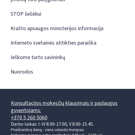
STOP šešėliui
Krašto apsaugos ministerijos informacija
Interneto svetainės atitikties paraiška
Ieškome turto savininkų
Nuorodos
Konsultacijos mokesčių klausimais ir paslaugos
gyventojams:
+370 5 260 5060
Darbo laikas: I-IV 8.00-17.00, V 8.00-15.45.
Prieššventinę dieną - viena valanda trumpiau.