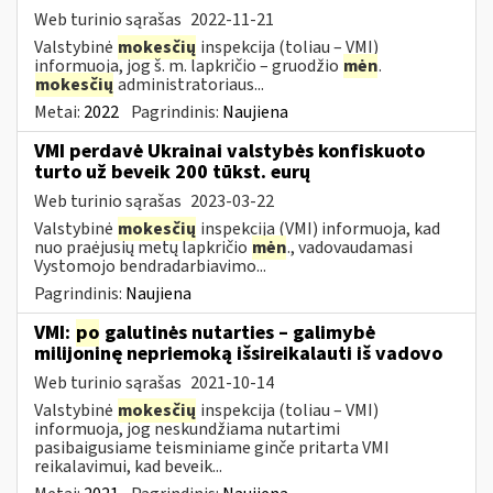
Web turinio sąrašas
2022-11-21
Valstybinė
mokesčių
inspekcija (toliau – VMI)
informuoja, jog š. m. lapkričio – gruodžio
mėn
.
mokesčių
administratoriaus...
Metai:
2022
Pagrindinis:
Naujiena
VMI perdavė Ukrainai valstybės konfiskuoto
turto už beveik 200 tūkst. eurų
Web turinio sąrašas
2023-03-22
Valstybinė
mokesčių
inspekcija (VMI) informuoja, kad
nuo praėjusių metų lapkričio
mėn
., vadovaudamasi
Vystomojo bendradarbiavimo...
Pagrindinis:
Naujiena
VMI:
po
galutinės nutarties – galimybė
milijoninę nepriemoką išsireikalauti iš vadovo
Web turinio sąrašas
2021-10-14
Valstybinė
mokesčių
inspekcija (toliau – VMI)
informuoja, jog neskundžiama nutartimi
pasibaigusiame teisminiame ginče pritarta VMI
reikalavimui, kad beveik...