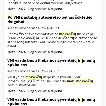
individualios veiklos deklaravo apie 200,5 tūkst....
Metai:
2022
Pagrindinis:
Naujiena
Po
VMI pastabų autoserviso pelnas šoktelėjo
dvigubai
Web turinio sąrašas
2024-07-23
Panevėžio apskrities valstybinė
mokesčių
inspekcija
(Panevėžio AVMI) atlikusi vieno Aukštaitijos autoserviso
stebėseną nustatė, kad įmonė dvejus metus deklaravo
esanti...
Metai:
2024
Pagrindinis:
Naujiena
VMI vardu bus atliekamos gyventojų
ir
įmonių
apklausos
Web turinio sąrašas
2022-01-17
Valstybinė
mokesčių
inspekcija (toliau – VMI)
informuoja, jog š. m. sausio – vasario
mėn
.
mokesčių
administratoriaus...
Metai:
2022
Pagrindinis:
Naujiena
VMI vardu bus atliekamos gyventojų
ir
įmonių
apklausos