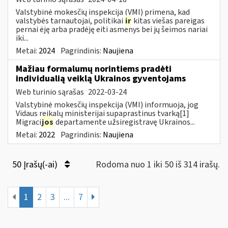
Valstybinė mokesčių inspekcija (VMI) primena, kad
valstybės tarnautojai, politikai
ir
kitas viešas pareigas
pernai ėję arba pradėję eiti asmenys bei jų šeimos nariai
iki...
Metai:
2024
Pagrindinis:
Naujiena
Mažiau formalumų norintiems pradėti
individualią veiklą Ukrainos gyventojams
Web turinio sąrašas
2022-03-24
Valstybinė mokesčių inspekcija (VMI) informuoja, jog
Vidaus reikalų ministerijai supaprastinus tvarką[1]
Migraci
jos
departamente užsiregistravę Ukrainos...
Metai:
2022
Pagrindinis:
Naujiena
50 Įrašų(-ai)
Rodoma nuo 1 iki 50 iš 314 irašų.
1
2
3
...
7