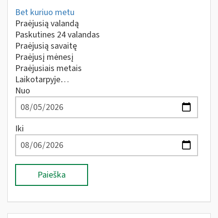
Bet kuriuo metu
Praėjusią valandą
Paskutines 24 valandas
Praėjusią savaitę
Praėjusį mėnesį
Praėjusiais metais
Laikotarpyje…
Nuo
Iki
Paieška