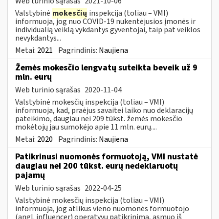
Web turinio sąrašas
2021-10-06
Valstybinė
mokesčių
inspekcija (toliau – VMI)
informuoja, jog nuo COVID-19 nukentėjusios įmonės ir
individualią veiklą vykdantys gyventojai, taip pat veiklos
nevykdantys...
Metai:
2021
Pagrindinis:
Naujiena
Žemės mokesčio lengvatų suteikta beveik už 9
mln. eurų
Web turinio sąrašas
2020-11-04
Valstybinė mokesčių inspekcija (toliau – VMI)
informuoja, kad, praėjus savaitei laiko nuo deklaracijų
pateikimo, daugiau nei 209 tūkst. žemės mokesčio
mokėtojų jau sumokėjo apie 11 mln. eurų....
Metai:
2020
Pagrindinis:
Naujiena
Patikrinusi nuomonės formuotoją, VMI nustatė
daugiau nei 200 tūkst. eurų nedeklaruotų
pajamų
Web turinio sąrašas
2022-04-25
Valstybinė mokesčių inspekcija (toliau – VMI)
informuoja, jog atlikus vieno nuomonės formuotojo
(angl. influencer) operatyvų patikrinimą, asmuo iš