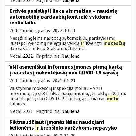
Metai:
2024
Pagrindinis:
Naujiena
Erdvės pasislėpti lieka vis mažiau – naudotų
automobilių pardavėjų kontrolė vykdoma
realiu laiku
Web turinio sąrašas
2022-10-11
Nesąžiningiems naudotų automobilių pardavėjams
nuslėpti vykdomą nelegalią veiklą
ir
išvengti
mokesčių
darosi vis sunkiau. Siekiant užtikrinti...
Metai:
2022
Pagrindinis:
Naujiena
VMI asmeniškai informuos įmones pirmą kartą
įtrauktas į nukentėjusių nuo COVID-19 sąrašą
Web turinio sąrašas
2021-01-21
Valstybinė mokesčių inspekcija (toliau – VMI)
informuoja, jog 34 tūkst. naujų įmonių, įtrauktų į 2021 m.
nukentėjusių nuo COVID-19 sąrašą, artimiausiu
metu
sulauks...
Metai:
2021
Pagrindinis:
Naujiena
Piktnaudžiauti įmonės lėšas naudojant
kelionėms
ir
krepšinio varžyboms nepavyko
Web turinio sąrašas
2020-11-30