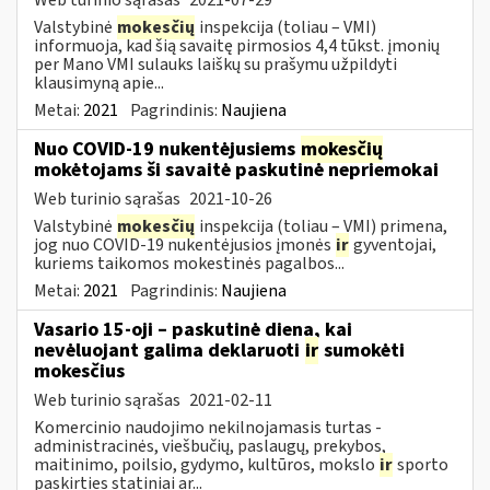
Valstybinė
mokesčių
inspekcija (toliau – VMI)
informuoja, kad šią savaitę pirmosios 4,4 tūkst. įmonių
per Mano VMI sulauks laiškų su prašymu užpildyti
klausimyną apie...
Metai:
2021
Pagrindinis:
Naujiena
Nuo COVID-19 nukentėjusiems
mokesčių
mokėtojams ši savaitė paskutinė nepriemokai
Web turinio sąrašas
2021-10-26
Valstybinė
mokesčių
inspekcija (toliau – VMI) primena,
jog nuo COVID-19 nukentėjusios įmonės
ir
gyventojai,
kuriems taikomos mokestinės pagalbos...
Metai:
2021
Pagrindinis:
Naujiena
Vasario 15-oji – paskutinė diena, kai
nevėluojant galima deklaruoti
ir
sumokėti
mokesčius
Web turinio sąrašas
2021-02-11
Komercinio naudojimo nekilnojamasis turtas -
administracinės, viešbučių, paslaugų, prekybos,
maitinimo, poilsio, gydymo, kultūros, mokslo
ir
sporto
paskirties statiniai ar...