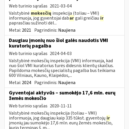
Web turinio sąrašas
2021-03-04
Valstybinė
mokesčių
inspekcija (toliau – VMI)
informuoja, jog gyventojai dab
ar
gali greičiau
ir
paprasčiau sužinoti dėl...
Metai:
2021
Pagrindinis:
Naujiena
Daugiau įmonių nuo šiol galės naudotis VMI
kuratorių pagalba
Web turinio sąrašas
2024-04-03
Valstybinė mokesčių inspekcija (VMI) informuoja, kad
nuo šiol VMI kuratorius turės didesnis klientų skaičius.
Papildoma mokesčių specialistų pagalba bus teikiama
600 Vilniaus, Kauno, Klaipėdos,...
Metai:
2024
Pagrindinis:
Naujiena
Gyventojai aktyvūs – sumokėjo 17,6 mln. eurų
žemės mokesčio
Web turinio sąrašas
2020-11-11
Valstybinė mokesčių inspekcija (toliau – VMI)
informuoja, jog daugiau kaip 335 tūkst. gyventojų
ir
įmonių jau sumokėjo 17,6 mln. eurų žemės mokesčio,
kurio terminas š. m....