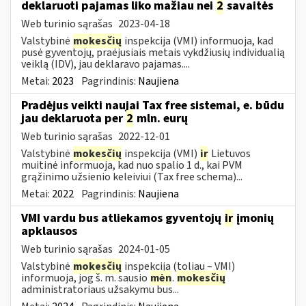
deklaruoti pajamas liko mažiau nei
2
savaitės
Web turinio sąrašas
2023-04-18
Valstybinė
mokesčių
inspekcija (VMI) informuoja, kad
pusė gyventojų, praėjusiais metais vykdžiusių individualią
veiklą (IDV), jau deklaravo pajamas....
Metai:
2023
Pagrindinis:
Naujiena
Pradėjus veikti naujai Tax free sistemai, e. būdu
jau deklaruota per
2
mln. eurų
Web turinio sąrašas
2022-12-01
Valstybinė
mokesčių
inspekcija (VMI)
ir
Lietuvos
muitinė informuoja, kad nuo spalio 1 d., kai PVM
grąžinimo užsienio keleiviui (Tax free schema)...
Metai:
2022
Pagrindinis:
Naujiena
VMI vardu bus atliekamos gyventojų
ir
įmonių
apklausos
Web turinio sąrašas
2024-01-05
Valstybinė
mokesčių
inspekcija (toliau – VMI)
informuoja, jog š. m. sausio
mėn
.
mokesčių
administratoriaus užsakymu bus...