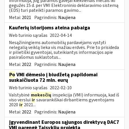
informuoja, jog paramos gavėjai kiekvienais metais iki
gegužės 15 d. per VMI Elektroninio deklaravimo sistemą
(EDS) turi pateikti paramos gavimo...
Metai:
2021
Pagrindinis:
Naujiena
Kauferių istorijoms ateina pabaiga
Web turinio sąrašas
2022-04-14
Nesąžiningiems automobilių pardavėjams vystyti
nelegalią veiklą lieka vis mažiau erdvės. Prie to prisideda
ir pilietiški gyventojai, suteikiantys informacijos apie
pasirašomus suklastotus...
Metai:
2022
Pagrindinis:
Naujiena
Po
VMI dėmesio į biudžetą papildomai
suskaičiuota 72 mln. eurų
Web turinio sąrašas
2022-02-10
Valstybinė
mokesčių
inspekcija (VMI) informuoja, kad iš
viso verslui
ir
savarankiškai dirbantiems gyventojams
2020
ir
2021...
Metai:
2022
Pagrindinis:
Naujiena
Įgyvendinant Europos sąjungos direktyvą DAC7
VMI parengė Taisyklių projektą