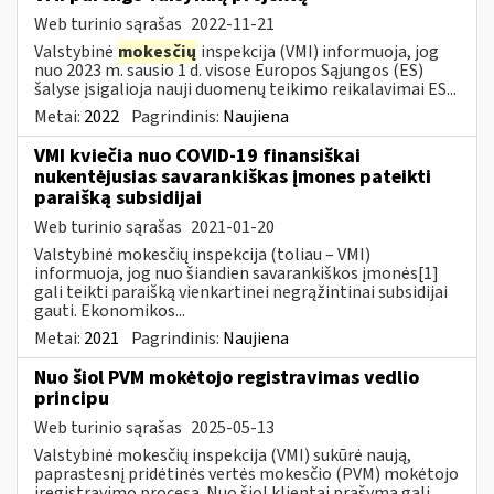
Web turinio sąrašas
2022-11-21
Valstybinė
mokesčių
inspekcija (VMI) informuoja, jog
nuo 2023 m. sausio 1 d. visose Europos Sąjungos (ES)
šalyse įsigalioja nauji duomenų teikimo reikalavimai ES...
Metai:
2022
Pagrindinis:
Naujiena
VMI kviečia nuo COVID-19 finansiškai
nukentėjusias savarankiškas įmones pateikti
paraišką subsidijai
Web turinio sąrašas
2021-01-20
Valstybinė mokesčių inspekcija (toliau – VMI)
informuoja, jog nuo šiandien savarankiškos įmonės[1]
gali teikti paraišką vienkartinei negrąžintinai subsidijai
gauti. Ekonomikos...
Metai:
2021
Pagrindinis:
Naujiena
Nuo šiol PVM mokėtojo registravimas vedlio
principu
Web turinio sąrašas
2025-05-13
Valstybinė mokesčių inspekcija (VMI) sukūrė naują,
paprastesnį pridėtinės vertės mokesčio (PVM) mokėtojo
įregistravimo procesą. Nuo šiol klientai prašymą gali