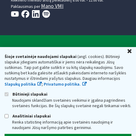
Kiekvieno mėnesio antrą penktadienį 8.00 val. - 12.00 val.
Mano VMI
Paklausimas per
Valstybinė mokesčių inspekcija prie Lietuvos
U
Respublikos finansų ministerijos
Šioje svetainėje naudojami slapukai
(angl. cookies). Būtinieji
slapukai įdiegiami automatiškai ir jiems nėra reikalingas Jūsų
Biudžetinė įstaiga. Juridinio asmens kodas — 188659752,
sutikimas. Taip pat galite sutikti ir su kitų slapukų naudojimu. Savo
adresas: Vasario 16-osios g. 14, 01107 Vilnius, Lietuva, el.paštas:
sutikimą bet kada galėsite atšaukti pakeisdami interneto naršyklės
vmi@vmi.lt
, E. pristatymo dėžutės adresas 188659752
nustatymus ir ištrindami įrašytus slapukus. Daugiau informacijos
Duomenys apie Valstybinę mokesčių inspekciją prie Lietuvos
Slapukų politika
;
Privatumo politika.
Respublikos finansų ministerijos kaupiami ir saugomi Juridinių
asmenų registre
Būtinieji slapukai
Naudojami sklandžiam svetainės veikimui ir įgalina pagrindines
svetainės funkcijas. Be šių slapukų svetainė negali tinkamai veikti.
Analitiniai slapukai
Renka statistinę informaciją apie svetainės naudojimą ir
naudojami Jūsų naršymo patirties gerinimui.