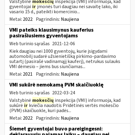
Valstybinė
mokesčių
inspekcija (VMI) informuoja, kad
gyventojai
ir
įmonės turi daugiau nei savaitę lako, iki
vasario 15 d., pateikti komercinio...
Metai:
2022
Pagrindinis:
Naujiena
VMI pateiks klausimynus kauferius
pasirašiusiems gyventojams
Web turinio sąrašas
2021-12-06
Kiek daugiau nei 1000 gyventojų, kurie įsigydami
automobilį sudarė užsienietišką pirkimo-pardavimo
sutartį (pasirašė vadinamąjį kauferį), netrukus sulauks
VMI dėmesio – jiems bus siunčiamas...
Metai:
2021
Pagrindinis:
Naujiena
VMI sukūrė nemokamą PVM skaičiuoklę
Web turinio sąrašas
2022-03-24
Valstybinė
mokesčių
inspekcija (VMI) informuoja, kad
sukūrė
ir
kviečia naudotis Pridėtinės vertės mokesčio
(PVM) skaičiuokle, kuri padės...
Metai:
2022
Pagrindinis:
Naujiena
Šiemet gyventojai buvo pareigingesni:
deklaravusių pajamas laiku – daugiau nei