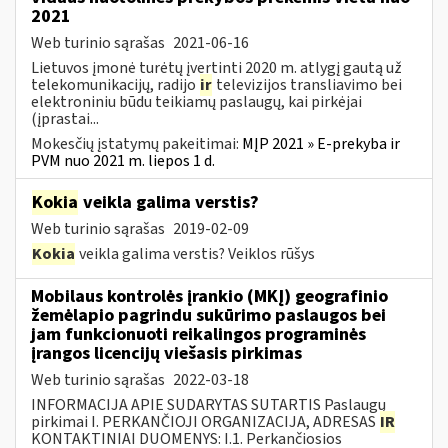
2021
Web turinio sąrašas
2021-06-16
Lietuvos įmonė turėtų įvertinti 2020 m. atlygį gautą už
telekomunikacijų, radijo
ir
televizijos transliavimo bei
elektroniniu būdu teikiamų paslaugų, kai pirkėjai
(įprastai...
Mokesčių įstatymų pakeitimai:
MĮP 2021 » E-prekyba ir
PVM nuo 2021 m. liepos 1 d.
Kokia
veikla galima verstis?
Web turinio sąrašas
2019-02-09
Kokia
veikla galima verstis? Veiklos rūšys
Mobilaus kontrolės įrankio (MKĮ) geografinio
žemėlapio pagrindu sukūrimo paslaugos bei
jam funkcionuoti reikalingos programinės
įrangos licencijų viešasis pirkimas
Web turinio sąrašas
2022-03-18
INFORMACIJA APIE SUDARYTAS SUTARTIS Paslaugų
pirkimai I. PERKANČIOJI ORGANIZACIJA, ADRESAS
IR
KONTAKTINIAI DUOMENYS: I.1. Perkančiosios