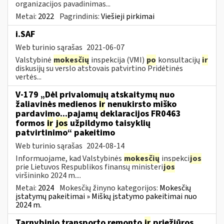
organizacijos pavadinimas...
Metai:
2022
Pagrindinis:
Viešieji pirkimai
i.SAF
Web turinio sąrašas
2021-06-07
Valstybinė
mokesčių
inspekcija (VMI)
po
konsultacijų
ir
diskusijų su verslo atstovais patvirtino Pridėtinės
vertės...
V-179 „Dėl privalomųjų atskaitymų nuo
žaliavinės medienos
ir
nenukirsto miško
pardavimo...pajamų deklaracijos FR0463
formos
ir
jos
užpildymo taisyklių
patvirtinimo“ pakeitimo
Web turinio sąrašas
2024-08-14
Informuojame, kad Valstybinės
mokesčių
inspekci
jos
prie Lietuvos Respublikos finansų ministeri
jos
viršininko 2024 m....
Metai:
2024
Mokesčių žinyno kategorijos:
Mokesčių
įstatymų pakeitimai » Miškų įstatymo pakeitimai nuo
2024 m.
Tarnybinio transporto remonto
ir
priežiūros