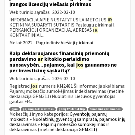
įrangos licencijų viešasis pirkimas
Web turinio sąrašas
2022-03-10
INFORMACIJA APIE NUSTATYTUS LAIMĖTOJUS
IR
KETINIMĄ SUDARYTI SUTARTIS Paslaugų pirkimai I.
PERKANČIOJI ORGANIZACIJA, ADRESAS
IR
KONTAKTINIAI...
Metai:
2022
Pagrindinis:
Viešieji pirkimai
Kaip deklaruojamos finansinių priemonių
pardavimo
ar
kitokio perleidimo
nuosavybėn...pajamos, kai
jos
gaunamos ne
per investicinę sąskaitą?
Web turinio sąrašas
2026-02-10
Registraci
jos
numeris KM2481 Ši informacija skelbiama:
Pajamų mokesčio sumokėjimas ir deklaravimas (metinė
deklaracija GPM311) Nuolatinis Lietuvos gyventojas
gautas FP...
gpm
pajamų deklaravimas
gpmį 17 str 1 d 30 p
finansinės priemonės
Mokesčių žinyno kategorijos:
Gyventojų pajamų
mokestis » Nuolatinių gyventojų samprata, pajamos ir jų
deklaravimas » Pajamų mokesčio sumokėjimas ir
deklaravimas (metinė deklaracija GPM311)