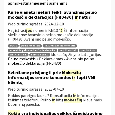
apmokestinamiesiems asmenims
Kurie vienetai neturi teikti avansinės pelno
mokesčio deklaracijos (FR0430)
ir
neturi
Web turinio sąrašas
2024-12-10
Registraci
jos
numeris KM137
2
Ši informacija
skelbiama: Avansinio pelno mokesčio deklaracija
(FR0430) Avansinio pelno mokesčio...
fr0430
pelno mokestis
fiksuotas pelno mokestis
avansinio pelno mokesčio deklaracija
pmį 51 str. 3 d.
pmį 38-2 str.
Mokesčių žinyno kategorijos:
pmį 47 str. 5 d.
nereikia teikti
Pelno mokestis » Deklaravimas » Avansinio pelno
mokesčio deklaracija (FR0430)
Kviečiame prisijungti prie
Mokesčių
informacijos centro komandos
ir
tapti VMI
klientų
Web turinio sąrašas
2023-07-10
Kokios pareigos laukia? Konsultacijų
ir
informacijos
teikimas telefonu Pelno
ir
kitų
mokesčių
klausimais.
Duomenų paieška...
Kokia
yra individualios veiklos išregistravimo