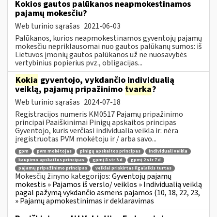
Kokios gautos palūkanos neapmokestinamos
pajamų mokesčiu?
Web turinio sąrašas
2021-06-03
Palūkanos, kurios neapmokestinamos gyventojų pajamų
mokesčiu nepriklausomai nuo gautos palūkanų sumos: iš
Lietuvos įmonių gautos palūkanos už ne nuosavybės
vertybinius popierius pvz., obligacijas...
Kokia
gyventojo, vykdančio individualią
veiklą, pajamų pripažinimo
tvarka
?
Web turinio sąrašas
2024-07-18
Registracijos numeris KM0517 Pajamų pripažinimo
principai Paaiškinimai Pinigų apskaitos principas
Gyventojo, kuris verčiasi individualia veikla ir: nėra
įregistruotas PVM mokėtoju ir / arba savo...
gpm
pvm mokėtojas
pinigų apskaitos principas
individuali veikla
kaupimo apskaitos principas
gpmį 8 str 5 d
gpmį 2 str 7 d
pajamų pripažinimo principas
veiklai priskirtas ilgalaikis turtas
Mokesčių žinyno kategorijos:
Gyventojų pajamų
mokestis » Pajamos iš verslo/ veiklos » Individualią veiklą
pagal pažymą vykdančio asmens pajamos (10, 18, 22, 23,
» Pajamų apmokestinimas ir deklaravimas