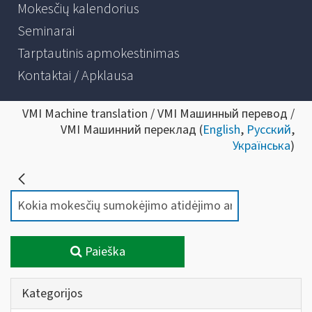
Mokesčių kalendorius
Seminarai
Tarptautinis apmokestinimas
Kontaktai / Apklausa
VMI Machine translation / VMI Машинный перевод /
VMI Машинний переклад (
English
,
Русский
,
Українська
)
Paieška
Kategorijos