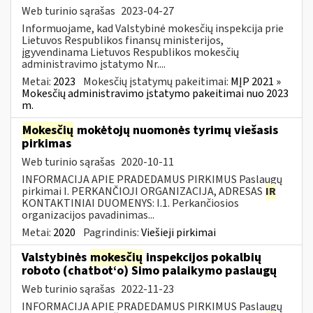
Web turinio sąrašas
2023-04-27
Informuojame, kad Valstybinė mokesčių inspekcija prie
Lietuvos Respublikos finansų ministerijos,
įgyvendinama Lietuvos Respublikos mokesčių
administravimo įstatymo Nr....
Metai:
2023
Mokesčių įstatymų pakeitimai:
MĮP 2021 »
Mokesčių administravimo įstatymo pakeitimai nuo 2023
m.
Mokesčių
mokėtojų nuomonės tyrimų viešasis
pirkimas
Web turinio sąrašas
2020-10-11
INFORMACIJA APIE PRADEDAMUS PIRKIMUS Paslaugų
pirkimai I. PERKANČIOJI ORGANIZACIJA, ADRESAS
IR
KONTAKTINIAI DUOMENYS: I.1. Perkančiosios
organizacijos pavadinimas...
Metai:
2020
Pagrindinis:
Viešieji pirkimai
Valstybinės
mokesčių
inspekcijos pokalbių
roboto (chatbot‘o) Simo palaikymo paslaugų
Web turinio sąrašas
2022-11-23
INFORMACIJA APIE PRADEDAMUS PIRKIMUS Paslaugų