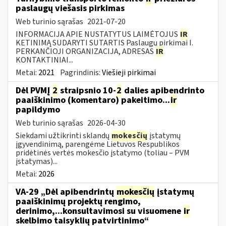
paslaugų viešasis pirkimas
Web turinio sąrašas
2021-07-20
INFORMACIJA APIE NUSTATYTUS LAIMĖTOJUS
IR
KETINIMĄ SUDARYTI SUTARTIS Paslaugų pirkimai I.
PERKANČIOJI ORGANIZACIJA, ADRESAS
IR
KONTAKTINIAI...
Metai:
2021
Pagrindinis:
Viešieji pirkimai
Dėl PVMĮ
2
straipsnio 10-
2
dalies apibendrinto
paaiškinimo (komentaro) pakeitimo...
ir
papildymo
Web turinio sąrašas
2026-04-30
Siekdami užtikrinti sklandų
mokesčių
įstatymų
įgyvendinimą, parengėme Lietuvos Respublikos
pridėtinės vertės mokesčio įstatymo (toliau – PVM
įstatymas)...
Metai:
2026
VA-29 „Dėl apibendrintų
mokesčių
įstatymų
paaiškinimų projektų rengimo,
derinimo,...konsultavimosi su visuomene
ir
skelbimo taisyklių patvirtinimo“