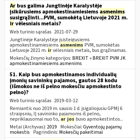
Ar
bus galima Jungtinėje Karalystėje
įsikūrusiems apmokestinamiesiems
asmenims
susigrąžinti...PVM, sumokėtą Lietuvoje 2021 m.
ir
vėlesniais metais?
Web turinio sąrašas
2021-07-29
Jungtinėje Karalystėje įsisteigusiems
apmokestinamiesiems
asmenims
PVM, sumokėtas
Lietuvoje 2021 m.
ir
vėlesniais metais, bus grąžinamas.
Mokesčių žinyno kategorijos:
BREXIT » BREXIT PVM JK
apmokestinamiesiems asmenims
51. Kaip bus apmokestinamos individualių
įmonių savininkų pajamos, gautos 28 kodu
(išmokos ne iš pelno mokesčiu apmokestinto
pelno)?
Web turinio sąrašas
2019-03-12
Remiantis nuo 2019 m. sausio 1 d. įsigaliojusiu GPMĮ 6
straipsniu, IĮ savininko pajamoms iš pelno,
nepriklausomai nuo to,
ar
jos
buvo apmokestintos...
Metai (Archyvas):
2019
Mokesčiai:
Gyventojų pajamų
mokestis
Pagrindinis:
Mokesčių pakeitimai