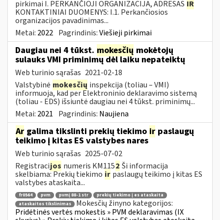
pirkimai I. PERKANČIOJI ORGANIZACIJA, ADRESAS
IR
KONTAKTINIAI DUOMENYS: I.1. Perkančiosios
organizacijos pavadinimas...
Metai:
2022
Pagrindinis:
Viešieji pirkimai
Daugiau nei 4 tūkst.
mokesčių
mokėtojų
sulauks VMI priminimų dėl laiku nepateiktų
Web turinio sąrašas
2021-02-18
Valstybinė
mokesčių
inspekcija (toliau – VMI)
informuoja, kad per Elektroninio deklaravimo sistemą
(toliau - EDS) išsiuntė daugiau nei 4 tūkst. priminimų...
Metai:
2021
Pagrindinis:
Naujiena
Ar
galima tikslinti prekių tiekimo
ir
paslaugų
teikimo į kitas ES valstybes nares
Web turinio sąrašas
2025-07-02
Registraci
jos
numeris KM115
2
Ši informacija
skelbiama: Prekių tiekimo
ir
paslaugų teikimo į kitas ES
valstybes ataskaita...
fr0564
pvm
pvmį 88-1 str
prekių tiekimo į es ataskaita
Mokesčių žinyno kategorijos:
ataskaitos tikslinimas
Pridėtinės vertės mokestis » PVM deklaravimas (IX