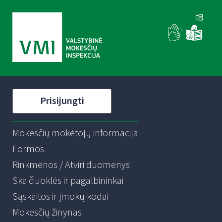
Prisijungti
Mokesčių mokėtojų informacija
Formos
Rinkmenos / Atviri duomenys
Skaičiuoklės ir pagalbininkai
Sąskaitos ir įmokų kodai
Mokesčių žinynas