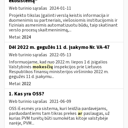
ekosistemą“
Web turinio sąrašas
2024-01-11
Projekto tikslas Įgalinti verslą keistis informacija ir
duomenimis su partneriais, viešosiomis institucijomis ir
fiziniais asmenimis automatizuotu būdu, taip skatinant
verslo procesų skaitmeninimą,...
Metai:
2024
Dėl 2022 m. gegužės 11 d. įsakymo Nr. VA-47
Web turinio sąrašas
2022-05-13
Informuojame, kad nuo 2022 m. liepos 1 d. įsigalios
Valstybinės
mokesčių
inspekcijos prie Lietuvos
Respublikos finansų ministerijos viršininko 2022 m.
gegužės 11 d. įsakymu...
Metai:
2022
1. Kas yra OSS?
Web turinio sąrašas
2021-06-09
OSS iš esmės yra sistema, kuri leidžia pardavėjams,
parduodantiems tam tikras prekes
ar
paslaugas, už
kurias PVM turėtų būti sumokėtas kitoje valstybėje
narėje, PVM...