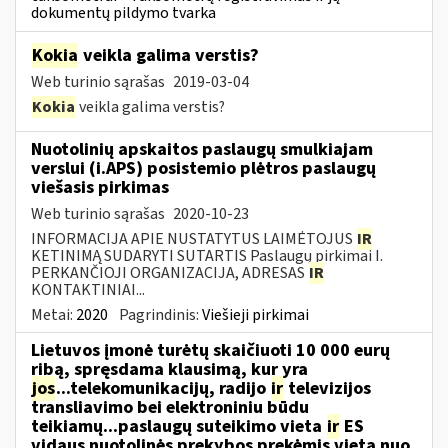
dokumentų pildymo tvarka
Kokia
veikla galima verstis?
Web turinio sąrašas
2019-03-04
Kokia
veikla galima verstis?
Nuotolinių apskaitos paslaugų smulkiajam
verslui (i.APS) posistemio plėtros paslaugų
viešasis pirkimas
Web turinio sąrašas
2020-10-23
INFORMACIJA APIE NUSTATYTUS LAIMĖTOJUS
IR
KETINIMĄ SUDARYTI SUTARTIS Paslaugų pirkimai I.
PERKANČIOJI ORGANIZACIJA, ADRESAS
IR
KONTAKTINIAI...
Metai:
2020
Pagrindinis:
Viešieji pirkimai
Lietuvos įmonė turėtų skaičiuoti 10 000 eurų
ribą, spręsdama klausimą, kur yra
jos
...telekomunikacijų, radijo
ir
televizijos
transliavimo bei elektroniniu būdu
teikiamų...paslaugų suteikimo vieta
ir
ES
vidaus nuotolinės prekybos prekėmis vieta nuo