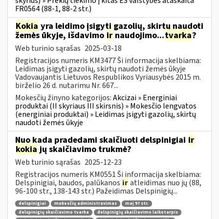
skyrius) » Prekių tiekimo į kitas ES valstybes ataskaita
FR0564 (88-1, 88-2 str.)
Kokia
yra leidimo įsigyti gazolių, skirtų naudoti
žemės ūkyje, išdavimo
ir
naudojimo...
tvarka
?
Web turinio sąrašas
2025-03-18
Registracijos numeris KM3477 Ši informacija skelbiama:
Leidimas įsigyti gazolių, skirtų naudoti žemės ūkyje
Vadovaujantis Lietuvos Respublikos Vyriausybės 2015 m.
birželio 26 d. nutarimu Nr. 667...
Mokesčių žinyno kategorijos:
Akcizai » Energiniai
produktai (II skyriaus III skirsnis) » Mokesčio lengvatos
(energiniai produktai) » Leidimas įsigyti gazolių, skirtų
naudoti žemės ūkyje
Nuo kada pradedami skaičiuoti delspinigiai
ir
kokia
jų skaičiavimo trukmė?
Web turinio sąrašas
2025-12-23
Registracijos numeris KM0551 Ši informacija skelbiama:
Delspinigiai, baudos, palūkanos
ir
atleidimas nuo jų (88,
96-100 str., 138-143 str.) Pažeidimas Delspinigių...
delspinigiai
mokesčių administravimas
maį 97 str.
delspinigių skaičiavimo tvarka
delspinigių skaičiavimo laikotarpis