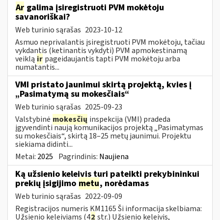
Ar
galima įsiregistruoti PVM mokėtoju
savanoriškai?
Web turinio sąrašas
2023-10-12
Asmuo neprivalantis įsiregistruoti PVM mokėtoju, tačiau
vykdantis (ketinantis vykdyti) PVM apmokestinamą
veiklą
ir
pageidaujantis tapti PVM mokėtoju arba
numatantis...
VMI pristato jaunimui skirtą projektą, kvies į
„Pasimatymą su mokesčiais“
Web turinio sąrašas
2025-09-23
Valstybinė
mokesčių
inspekcija (VMI) pradeda
įgyvendinti naują komunikacijos projektą „Pasimatymas
su mokesčiais“, skirtą 18–25 metų jaunimui. Projektu
siekiama didinti...
Metai:
2025
Pagrindinis:
Naujiena
Ką užsienio keleivis turi pateikti prekybininkui
prekių įsigijimo
metu
, norėdamas
Web turinio sąrašas
2022-09-09
Registracijos numeris KM1165 Ši informacija skelbiama:
Užsienio keleiviams (4
2
str.) Užsienio keleivis,