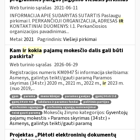
Web turinio sąrašas
2021-06-11
INFORMACIJA APIE SUDARYTAS SUTARTIS Paslaugų
pirkimai I. PERKANČIOJI ORGANIZACIJA, ADRESAS
IR
KONTAKTINIAI DUOMENYS: I.1. Perkančiosios
organizacijos pavadinimas...
Metai:
2021
Pagrindinis:
Viešieji pirkimai
Kam
ir
kokia
pajamų mokesčio dalis gali būti
paskirta?
Web turinio sąrašas
2026-06-29
Registracijos numeris KM0947 Ši informacija skelbiama:
Asmenys, galintys teikti/gauti paramą Paramos
skyrimas (34 str.) 2020 m., 2021 m., 2022 m.,
ir
2023 m.
(nuo 2019,...
gpm
parama
meno kūrėjai
paramos gavėjas
gpmį 34 str 3 d
gpmį 34 str 4 d
labdaros ir paramos fondai
politinės partijos
profesinės sąjungos
profesinių sąjungų susivienijimai
Mokesčių žinyno kategorijos:
Gyventojų
teisė gauti paramą
pajamų mokestis » Paramos skyrimas (34 str.) »
Asmenys, galintys teikti/gauti paramą
Projektas „Plėtoti elektroninių dokumentų