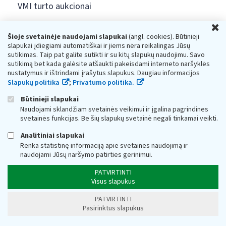
VMI turto aukcionai
U
Įmonių VDU palyginimas
Šioje svetainėje naudojami slapukai
(angl. cookies). Būtinieji
slapukai įdiegiami automatiškai ir jiems nėra reikalingas Jūsų
STOP šešėliui
sutikimas. Taip pat galite sutikti ir su kitų slapukų naudojimu. Savo
sutikimą bet kada galėsite atšaukti pakeisdami interneto naršyklės
nustatymus ir ištrindami įrašytus slapukus. Daugiau informacijos
Krašto apsaugos ministerijos informacija
Slapukų politika
;
Privatumo politika.
Būtinieji slapukai
Interneto svetainės atitikties paraiška
Naudojami sklandžiam svetainės veikimui ir įgalina pagrindines
svetainės funkcijas. Be šių slapukų svetainė negali tinkamai veikti.
Ieškome turto savininkų
Analitiniai slapukai
Renka statistinę informaciją apie svetainės naudojimą ir
Nuorodos
naudojami Jūsų naršymo patirties gerinimui.
PATVIRTINTI
Visus slapukus
PATVIRTINTI
Konsultacijos mokesčių klausimais ir paslaugos
Pasirinktus slapukus
gyventojams: