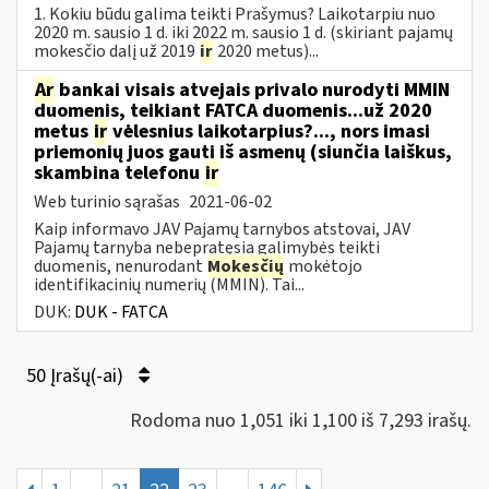
1. Kokiu būdu galima teikti Prašymus? Laikotarpiu nuo
2020 m. sausio 1 d. iki 2022 m. sausio 1 d. (skiriant pajamų
mokesčio dalį už 2019
ir
2020 metus)...
Ar
bankai visais atvejais privalo nurodyti MMIN
duomenis, teikiant FATCA duomenis...už 2020
metus
ir
vėlesnius laikotarpius?..., nors imasi
priemonių juos gauti iš asmenų (siunčia laiškus,
skambina telefonu
ir
Web turinio sąrašas
2021-06-02
Kaip informavo JAV Pajamų tarnybos atstovai, JAV
Pajamų tarnyba nebepratęsia galimybės teikti
duomenis, nenurodant
Mokesčių
mokėtojo
identifikacinių numerių (MMIN). Tai...
DUK:
DUK - FATCA
50 Įrašų(-ai)
Rodoma nuo 1,051 iki 1,100 iš 7,293 irašų.