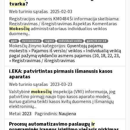
tvarka
?
Web turinio sąrašas
2025-02-03
Registracijos numeris KM0484 Ši informacija skelbiama:
Registravimas / išregistravimas Aspektas Komentaras
Mokesčių
administratoriaus individualios veiklos
duomenų...
gpm
nutraukimas
reg812
individuali veikla
gpmį 35 str 2 d
Mokesčių žinyno kategorijos:
Gyventojų pajamų
mokestis » Pajamos iš verslo/ veiklos » Individualią veiklą
pagal pažymą vykdančio asmens pajamos (10, 18, 22, 23,
» Registravimas / išregistravimas
i.EKA: patvirtintas pirmasis išmanusis kasos
aparatas
Web turinio sąrašas
2023-03-23
Valstybinė
mokesčių
inspekcija (VMI) informuoja, jog
patvirtino pirmąjį naujo tipo kasos aparato modelį,
kuriuo galima teikti kasos kvitų duomenis į Išmaniųjų
elektroninių...
Metai:
2023
Pagrindinis:
Naujiena
Procesų automatizavimo paslaugų
ir
programinės įrangos įsigijimo viešasis pirkimas