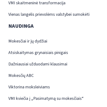
VMI skaitmeninė transformacija
Vienas langelis prievolėms valstybei sumokėti
NAUDINGA
Mokesčiai ir jų dydžiai
Atsiskaitymas grynaisiais pinigais
Dažniausiai užduodami klausimai
Mokesčių ABC
Viktorina moksleiviams
VMI kviečia į „Pasimatymą su mokesčiais“