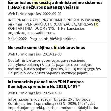
Išmaniosios
mokesčių
administravimo sistemos
(i.MAS) priežiūros paslaugų viešasis
Web turinio sąrašas
2022-09-01
INFORMACIJA APIE PRADEDAMUS PIRKIMUS Paslaugų
pirkimai I. PERKANČIOJI ORGANIZACIJA, ADRESAS
IR
KONTAKTINIAI DUOMENYS: I.1. Perkančiosios
organizacijos pavadinimas...
Metai:
2022
Pagrindinis:
Viešieji pirkimai
Mokesčio sumokėjimas
ir
deklaravimas
Web turinio sąrašas
2018-12-03
Nuolatinis Lietuvos gyventojas gavęs užsienio
valstybėse pajamų (B klasės pajamos), pasibaigus
metams, kuriais pajamos gautos, iki kitų metų gegužės
1 d. privalo: deklaruoti pajamas metinėje pajamų...
Informacinis pranešimas "Dėl Europos
Komisijos sprendimo Nr. 2026/1407"
Web turinio sąrašas
2026-07-09
Informuojame, jog 2026 m. birželio 26 d. Europos
Komisija priėmė sprendimą (ES) Nr. 2026/1407* , dėl
importuojamų prekių, skirtų nemokamai išdalyti arba