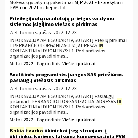
Mokesčių įstatymų pakeitimai:
MĮP 2021 » E-prekyba ir
PVM nuo 2021 m. liepos 1 d.
Privilegijuotų naudotojų prieigos valdymo
sistemos įsigijimo viešasis pirkimas
Web turinio sąrašas
2022-12-28
INFORMACIJA APIE SUDARYTĄ SUTARTĮ Prekių pirkimai
I. PERKANČIOJI ORGANIZACIJA, ADRESAS
IR
KONTAKTINIAI DUOMENYS: I.1. Perkančiosios
organizacijos pavadinimas...
Metai:
2022
Pagrindinis:
Viešieji pirkimai
Analitinės programinės įrangos SAS priežiūros
paslaugų viešasis pirkimas
Web turinio sąrašas
2022-12-28
INFORMACIJA APIE SUDARYTĄ SUTARTĮ Paslaugų
pirkimai I. PERKANČIOJI ORGANIZACIJA, ADRESAS
IR
KONTAKTINIAI DUOMENYS: I.1. Perkančiosios
organizacijos pavadinimas...
Metai:
2022
Pagrindinis:
Viešieji pirkimai
Kokia
tvarka
ūkininkai įregistruojami į
ūkininkų, kuriems taikoma kompensacinio PVM