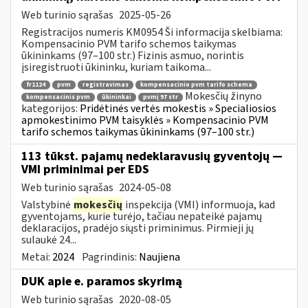
Web turinio sąrašas
2025-05-26
Registracijos numeris KM0954 Ši informacija skelbiama:
Kompensacinio PVM tarifo schemos taikymas
ūkininkams (97–100 str.) Fizinis asmuo, norintis
įsiregistruoti ūkininku, kuriam taikoma...
fr1124
pvm
registravimas
kompensacinio pvm tarifo schema
Mokesčių žinyno
kompensacinis pvm
ūkininkai
pvmį 97 str
kategorijos:
Pridėtinės vertės mokestis » Specialiosios
apmokestinimo PVM taisyklės » Kompensacinio PVM
tarifo schemos taikymas ūkininkams (97–100 str.)
113 tūkst. pajamų nedeklaravusių gyventojų —
VMI priminimai per EDS
Web turinio sąrašas
2024-05-08
Valstybinė
mokesčių
inspekcija (VMI) informuoja, kad
gyventojams, kurie turėjo, tačiau nepateikė pajamų
deklaracijos, pradėjo siųsti priminimus. Pirmieji jų
sulaukė 24...
Metai:
2024
Pagrindinis:
Naujiena
DUK apie e. paramos skyrimą
Web turinio sąrašas
2020-08-05