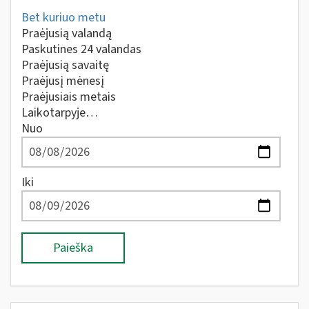
Bet kuriuo metu
Praėjusią valandą
Paskutines 24 valandas
Praėjusią savaitę
Praėjusį mėnesį
Praėjusiais metais
Laikotarpyje…
Nuo
Iki
Paieška