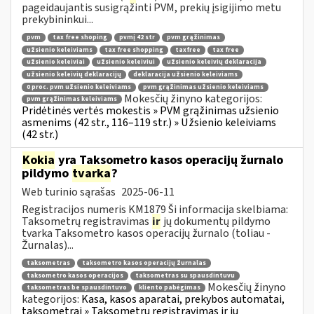
pageidaujantis susigrąžinti PVM, prekių įsigijimo metu
prekybininkui...
pvm
tax free shoping
pvmį 42 str
pvm grąžinimas
užsienio keleiviams
tax free shopping
taxfree
tax free
užsienio keleiviai
užsienio keleiviui
užsienio keleivių deklaracija
užsienio keleivių deklaracijų
deklaracija užsienio keleiviams
0 proc. pvm užsienio keleiviams
pvm grąžinimas užsienio keleiviams
Mokesčių žinyno kategorijos:
pvm grąžinimas keleiviams
Pridėtinės vertės mokestis » PVM grąžinimas užsienio
asmenims (42 str., 116–119 str.) » Užsienio keleiviams
(42 str.)
Kokia
yra Taksometro kasos operacijų žurnalo
pildymo
tvarka
?
Web turinio sąrašas
2025-06-11
Registracijos numeris KM1879 Ši informacija skelbiama:
Taksometrų registravimas
ir
jų dokumentų pildymo
tvarka Taksometro kasos operacijų žurnalo (toliau -
Žurnalas)...
taksometras
taksometro kasos operacijų žurnalas
taksometro kasos operacijos
taksometras su spausdintuvu
Mokesčių žinyno
taksometras be spausdintuvo
kliento pabėgimas
kategorijos:
Kasa, kasos aparatai, prekybos automatai,
taksometrai » Taksometrų registravimas ir jų