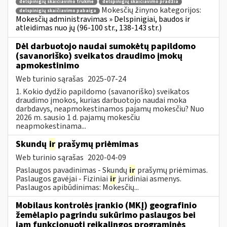
delspinigių skaičiavimo trukmė
delspinigių skaičiavimo pradžia
Mokesčių žinyno kategorijos:
delspinigių skaičiavimo pabaiga
Mokesčių administravimas » Delspinigiai, baudos ir
atleidimas nuo jų (96-100 str., 138-143 str.)
Dėl darbuotojo naudai sumokėtų papildomo
(savanoriško) sveikatos draudimo įmokų
apmokestinimo
Web turinio sąrašas
2025-07-24
1. Kokio dydžio papildomo (savanoriško) sveikatos
draudimo įmokos, kurias darbuotojo naudai moka
darbdavys, neapmokestinamos pajamų mokesčiu? Nuo
2026 m. sausio 1 d. pajamų mokesčiu
neapmokestinama...
Skundų
ir
prašymų priėmimas
Web turinio sąrašas
2020-04-09
Paslaugos pavadinimas - Skundų
ir
prašymų priėmimas.
Paslaugos gavėjai - Fiziniai
ir
juridiniai asmenys.
Paslaugos apibūdinimas: Mokesčių...
Mobilaus kontrolės įrankio (MKĮ) geografinio
žemėlapio pagrindu sukūrimo paslaugos bei
jam funkcionuoti reikalingos programinės