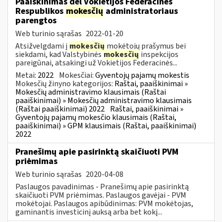
Paaiškinimas dėl Vokietijos Federacinės
Respublikos
mokesčių
administratoriaus
parengtos
Web turinio sąrašas
2022-01-20
Atsižvelgdami į
mokesčių
mokėtojų prašymus bei
siekdami, kad Valstybinės
mokesčių
inspekcijos
pareigūnai, atsakingi už Vokietijos Federacinės...
Metai:
2022
Mokesčiai:
Gyventojų pajamų mokestis
Mokesčių žinyno kategorijos:
Raštai, paaiškinimai »
Mokesčių administravimo klausimais (Raštai
paaiškinimai) » Mokesčių administravimo klausimais
(Raštai paaiškinimai) 2022
Raštai, paaiškinimai »
Gyventojų pajamų mokesčio klausimais (Raštai,
paaiškinimai) » GPM klausimais (Raštai, paaiškinimai)
2022
Pranešimų apie pasirinktą skaičiuoti PVM
priėmimas
Web turinio sąrašas
2020-04-08
Paslaugos pavadinimas - Pranešimų apie pasirinktą
skaičiuoti PVM priėmimas. Paslaugos gavėjai - PVM
mokėtojai. Paslaugos apibūdinimas: PVM mokėtojas,
gaminantis investicinį auksą arba bet kokį...