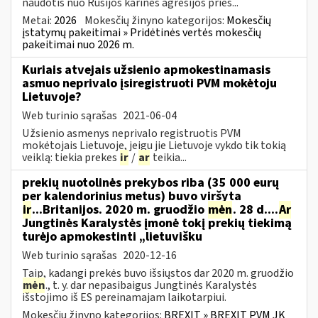
naudotis nuo Rusijos karinės agresijos prieš...
Metai:
2026
Mokesčių žinyno kategorijos:
Mokesčių
įstatymų pakeitimai » Pridėtinės vertės mokesčių
pakeitimai nuo 2026 m.
Kuriais atvejais užsienio apmokestinamasis
asmuo neprivalo įsiregistruoti PVM mokėtoju
Lietuvoje?
Web turinio sąrašas
2021-06-04
Užsienio asmenys neprivalo registruotis PVM
mokėtojais Lietuvoje, jeigu jie Lietuvoje vykdo tik tokią
veiklą: tiekia prekes
ir
/
ar
teikia...
prekių nuotolinės prekybos riba (35 000 eurų
per kalendorinius metus) buvo viršyta
ir
...Britanijos. 2020 m. gruodžio
mėn
. 28 d....
Ar
Jungtinės Karalystės įmonė tokį prekių tiekimą
turėjo apmokestinti „lietuvišku
Web turinio sąrašas
2020-12-16
Taip, kadangi prekės buvo išsiųstos dar 2020 m. gruodžio
mėn
., t. y. dar nepasibaigus Jungtinės Karalystės
išstojimo iš ES pereinamajam laikotarpiui.
Mokesčių žinyno kategorijos:
BREXIT » BREXIT PVM JK