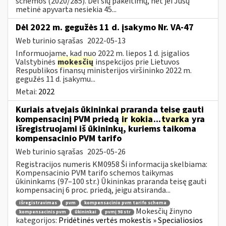
schemos (2020/285). Dėl šių pakeitimų, net jei Jūsų
metinė apyvarta nesiekia 45...
Dėl 2022 m. gegužės 11 d. įsakymo Nr. VA-47
Web turinio sąrašas
2022-05-13
Informuojame, kad nuo 2022 m. liepos 1 d. įsigalios
Valstybinės
mokesčių
inspekcijos prie Lietuvos
Respublikos finansų ministerijos viršininko 2022 m.
gegužės 11 d. įsakymu...
Metai:
2022
Kuriais atvejais ūkininkai praranda teisę gauti
kompensacinį PVM priedą
ir
kokia
...
tvarka
yra
išregistruojami iš ūkininkų, kuriems taikoma
kompensacinio PVM tarifo
Web turinio sąrašas
2025-05-26
Registracijos numeris KM0958 Ši informacija skelbiama:
Kompensacinio PVM tarifo schemos taikymas
ūkininkams (97–100 str.) Ūkininkas praranda teisę gauti
kompensacinį 6 proc. priedą, jeigu atsiranda...
išregistravimas
pvm
kompensacinio pvm tarifo schema
Mokesčių žinyno
kompensacinis pvm
ūkininkai
pvmį 98 str
kategorijos:
Pridėtinės vertės mokestis » Specialiosios