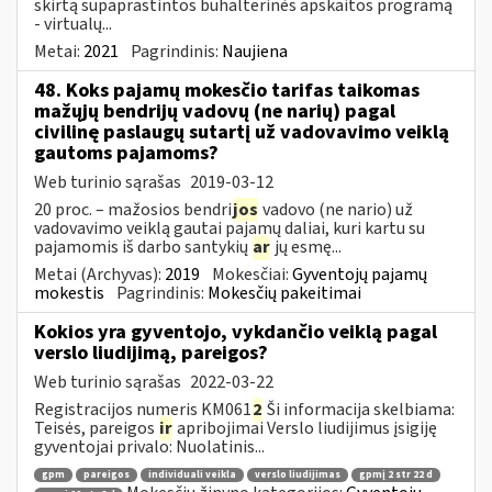
skirtą supaprastintos buhalterinės apskaitos programą
- virtualų...
Metai:
2021
Pagrindinis:
Naujiena
48. Koks pajamų mokesčio tarifas taikomas
mažųjų bendrijų vadovų (ne narių) pagal
civilinę paslaugų sutartį už vadovavimo veiklą
gautoms pajamoms?
Web turinio sąrašas
2019-03-12
20 proc. – mažosios bendri
jos
vadovo (ne nario) už
vadovavimo veiklą gautai pajamų daliai, kuri kartu su
pajamomis iš darbo santykių
ar
jų esmę...
Metai (Archyvas):
2019
Mokesčiai:
Gyventojų pajamų
mokestis
Pagrindinis:
Mokesčių pakeitimai
Kokios yra gyventojo, vykdančio veiklą pagal
verslo liudijimą, pareigos?
Web turinio sąrašas
2022-03-22
Registracijos numeris KM061
2
Ši informacija skelbiama:
Teisės, pareigos
ir
apribojimai Verslo liudijimus įsigiję
gyventojai privalo: Nuolatinis...
gpm
pareigos
individuali veikla
verslo liudijimas
gpmį 2 str 22 d