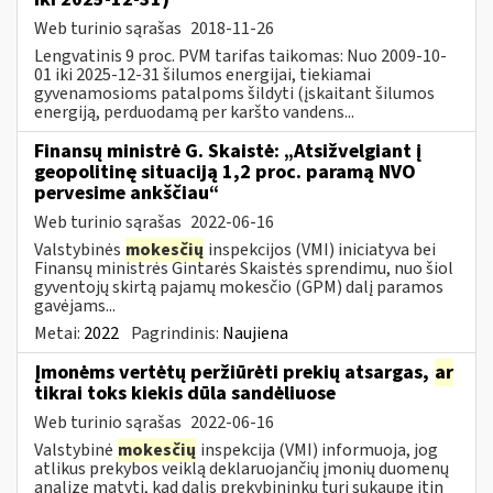
Web turinio sąrašas
2018-11-26
Lengvatinis 9 proc. PVM tarifas taikomas: Nuo 2009-10-
01 iki 2025-12-31 šilumos energijai, tiekiamai
gyvenamosioms patalpoms šildyti (įskaitant šilumos
energiją, perduodamą per karšto vandens...
Finansų ministrė G. Skaistė: „Atsižvelgiant į
geopolitinę situaciją 1,2 proc. paramą NVO
pervesime ankščiau“
Web turinio sąrašas
2022-06-16
Valstybinės
mokesčių
inspekcijos (VMI) iniciatyva bei
Finansų ministrės Gintarės Skaistės sprendimu, nuo šiol
gyventojų skirtą pajamų mokesčio (GPM) dalį paramos
gavėjams...
Metai:
2022
Pagrindinis:
Naujiena
Įmonėms vertėtų peržiūrėti prekių atsargas,
ar
tikrai toks kiekis dūla sandėliuose
Web turinio sąrašas
2022-06-16
Valstybinė
mokesčių
inspekcija (VMI) informuoja, jog
atlikus prekybos veiklą deklaruojančių įmonių duomenų
analizę matyti, kad dalis prekybininkų turi sukaupę itin