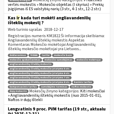
Mokesčių žinyno kategorijos:
Pridėtinės
orlaivių atsargos
vertės mokestis » Mokesčio objektas (I skyrius) » Prekių
įsigijimas iš ES valstybių narių (3 str., 4-1 str., 12-2 str.)
Kas
ir
kada turi mokėti angliavandenilių
išteklių mokestį ?
Web turinio sąrašas
2018-12-17
Registracijos numeris KM1822 Ši informacija skelbiama:
Angliavandenilių išteklių mokestis Aspektas
Komentaras Mokesčio mokėtojai Angliavandenilių
išteklių mokesčio mokėtojai yra Lietuvos...
deklaravimas
fr0566
tarifai
mokesčio bazė
mokesčio apskaičiavimas
mokesčio sumokėjimas
mokesčio mokėtojai
angliavandenilių išteklių mokestis
angliavandenilių išteklių mokesčio įstatymo 5 str.
angliavandenilių išteklių mokesčio įstatymo 6 str.
angliavandenilių išteklių mokesčio įstatymo 7 str.
angliavandenilių išteklių mokesčio įstatymo 8 str.
bazinis tarifas
kompensacinis tarifas
sumokėjimo terminas
naftos mokestis
Mokesčių žinyno kategorijos:
Kiti mokesčiai
dujų mokestis
» Angliavandenilių išteklių mokestis (nuo 2015-01-01),
Naftos ir dujų ištekli
Lengvatinis 9 proc. PVM tarifas (19 str., aktualu
iki 2025-12-31)