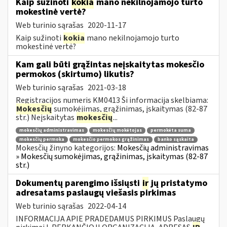
Kaip sužinoti
kokia
mano nekilnojamojo turto
mokestinė vertė?
Web turinio sąrašas
2020-11-17
Kaip sužinoti
kokia
mano nekilnojamojo turto
mokestinė vertė?
Kam gali būti grąžintas neįskaitytas mokesčio
permokos (skirtumo) likutis?
Web turinio sąrašas
2021-03-18
Registracijos numeris KM0413 Ši informacija skelbiama:
Mokesčių
sumokėjimas, grąžinimas, įskaitymas (82-87
str.) Neįskaitytas
mokesčių
...
mokesčių administravimas
mokesčių mokėtojas
permokėta suma
mokesčių permoka
mokesčio permokos grąžinimas
banko sąskaita
Mokesčių žinyno kategorijos:
Mokesčių administravimas
» Mokesčių sumokėjimas, grąžinimas, įskaitymas (82-87
str.)
Dokumentų parengimo išsiųsti
ir
jų pristatymo
adresatams paslaugų viešasis pirkimas
Web turinio sąrašas
2022-04-14
INFORMACIJA APIE PRADEDAMUS PIRKIMUS Paslaugų