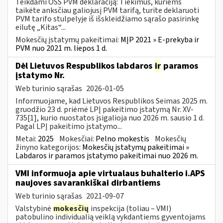
Teikdami OSS PVM deklaraciją: Tiekimus, kuriems
taikėte anksčiau galiojusį PVM tarifą, turite deklaruoti
PVM tarifo stulpelyje iš išskleidžiamo sąrašo pasirinkę
eilutę „Kitas“...
Mokesčių įstatymų pakeitimai:
MĮP 2021 » E-prekyba ir
PVM nuo 2021 m. liepos 1 d.
Dėl Lietuvos Respublikos labdaros
ir
paramos
įstatymo Nr.
Web turinio sąrašas
2026-01-05
Informuojame, kad Lietuvos Respublikos Seimas 2025 m.
gruodžio 23 d. priėmė LPĮ pakeitimo įstatymą Nr. XV-
735[1], kurio nuostatos įsigalioja nuo 2026 m. sausio 1 d.
Pagal LPĮ pakeitimo įstatymo...
Metai:
2025
Mokesčiai:
Pelno mokestis
Mokesčių
žinyno kategorijos:
Mokesčių įstatymų pakeitimai »
Labdaros ir paramos įstatymo pakeitimai nuo 2026 m.
VMI informuoja apie virtualaus buhalterio i.APS
naujoves savarankiškai dirbantiems
Web turinio sąrašas
2021-09-07
Valstybinė
mokesčių
inspekcija (toliau – VMI)
patobulino individualią veiklą vykdantiems gyventojams