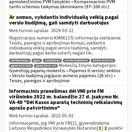
apmokestinimo PVM taisyklės » Kompensacinio PVM
tarifo schemos taikymas ūkininkams (97–100 str.)
Ar
asmuo, vykdantis individualią veiklą pagal
verslo liudijimą, gali samdyti darbuotojus
Web turinio sąrašas
2024-03-22
Registracijos numeris KM0613 Ši informacija skelbiama:
Teisės, pareigos ir apribojimai Asmuo, vykdantis
individualią veiklą pagal verslo liudijimą, samdyti
darbuotojų pagal darbo sutartį negali tik...
darbuotojas
gpm
samdymas
verslo liudijimas
darbo sutartis
Mokesčių žinyno kategorijos:
gpmį 2 str 22 d
gpmį 10 str 2 d
Gyventojų pajamų mokestis » Pajamos iš verslo/ veiklos
» Verslo liudijimą įsigijusio asmens pajamos (26 str.) »
Teisės, pareigos ir apribojimai
Informacinis pranešimas dėl VMI prie FM
viršininko 2022 m. balandžio 27 d. įsakymo Nr.
VA-40 "Dėl Kasos aparatų techninių reikalavimų
aprašo patvirtinimo"
Web turinio sąrašas
2022-05-02
Informuojame, jog VMI prie FM[1], įgyvendindama
Lietuvos Respublikos Vyriausybės Nutarimo[
2
]
2
punkte