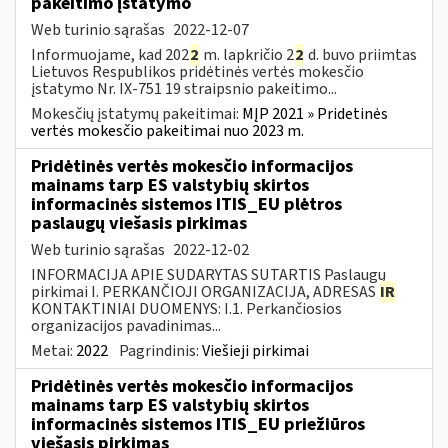
pakeitimo įstatymo
Web turinio sąrašas
2022-12-07
Informuojame, kad 202
2
m. lapkričio 2
2
d. buvo priimtas
Lietuvos Respublikos pridėtinės vertės mokesčio
įstatymo Nr. IX-751 19 straipsnio pakeitimo...
Mokesčių įstatymų pakeitimai:
MĮP 2021 » Pridetinės
vertės mokesčio pakeitimai nuo 2023 m.
Pridėtinės vertės mokesčio informacijos
mainams tarp ES valstybių skirtos
informacinės sistemos ITIS_EU plėtros
paslaugų viešasis pirkimas
Web turinio sąrašas
2022-12-02
INFORMACIJA APIE SUDARYTAS SUTARTIS Paslaugų
pirkimai I. PERKANČIOJI ORGANIZACIJA, ADRESAS
IR
KONTAKTINIAI DUOMENYS: I.1. Perkančiosios
organizacijos pavadinimas...
Metai:
2022
Pagrindinis:
Viešieji pirkimai
Pridėtinės vertės mokesčio informacijos
mainams tarp ES valstybių skirtos
informacinės sistemos ITIS_EU priežiūros
viešasis pirkimas