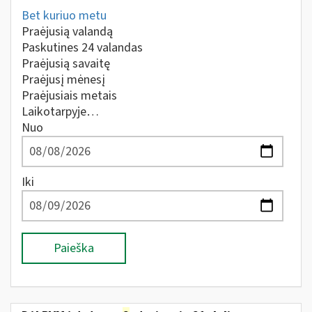
Bet kuriuo metu
Praėjusią valandą
Paskutines 24 valandas
Praėjusią savaitę
Praėjusį mėnesį
Praėjusiais metais
Laikotarpyje…
Nuo
Iki
Paieška