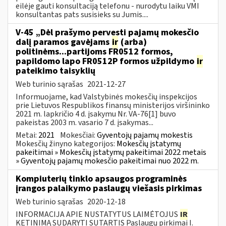
eilėje gauti konsultaciją telefonu - nurodytu laiku VMI
konsultantas pats susisieks su Jumis....
V-45 „Dėl prašymo pervesti pajamų mokesčio
dalį paramos gavėjams
ir
(arba)
politinėms...partijoms FR0512 formos,
papildomo lapo FR0512P formos užpildymo
ir
pateikimo taisyklių
Web turinio sąrašas
2021-12-27
Informuojame, kad Valstybinės mokesčių inspekcijos
prie Lietuvos Respublikos finansų ministerijos viršininko
2021 m. lapkričio 4 d. įsakymu Nr. VA-76[1] buvo
pakeistas 2003 m. vasario 7 d. įsakymas...
Metai:
2021
Mokesčiai:
Gyventojų pajamų mokestis
Mokesčių žinyno kategorijos:
Mokesčių įstatymų
pakeitimai » Mokesčių įstatymų pakeitimai 2022 metais
» Gyventojų pajamų mokesčio pakeitimai nuo 2022 m.
Kompiuterių tinklo apsaugos programinės
įrangos palaikymo paslaugų viešasis pirkimas
Web turinio sąrašas
2020-12-18
INFORMACIJA APIE NUSTATYTUS LAIMĖTOJUS
IR
KETINIMĄ SUDARYTI SUTARTIS Paslaugų pirkimai I.