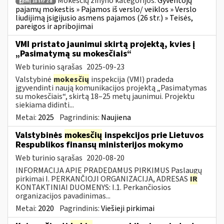
Mokesčių žinyno kategorijos:
Gyventojų
gpmį 10 str 2 d
pajamų mokestis » Pajamos iš verslo/ veiklos » Verslo
liudijimą įsigijusio asmens pajamos (26 str.) » Teisės,
pareigos ir apribojimai
VMI pristato jaunimui skirtą projektą, kvies į
„Pasimatymą su mokesčiais“
Web turinio sąrašas
2025-09-23
Valstybinė
mokesčių
inspekcija (VMI) pradeda
įgyvendinti naują komunikacijos projektą „Pasimatymas
su mokesčiais“, skirtą 18–25 metų jaunimui. Projektu
siekiama didinti...
Metai:
2025
Pagrindinis:
Naujiena
Valstybinės
mokesčių
inspekcijos prie Lietuvos
Respublikos finansų ministerijos mokymo
Web turinio sąrašas
2020-08-20
INFORMACIJA APIE PRADEDAMUS PIRKIMUS Paslaugų
pirkimai I. PERKANČIOJI ORGANIZACIJA, ADRESAS
IR
KONTAKTINIAI DUOMENYS: I.1. Perkančiosios
organizacijos pavadinimas...
Metai:
2020
Pagrindinis:
Viešieji pirkimai