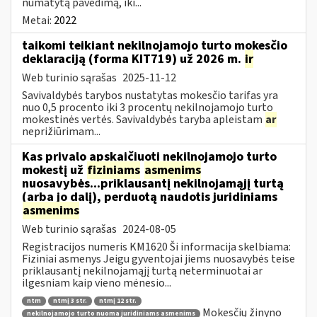
numatytą pavedimą, iki...
Metai:
2022
taikomi teikiant nekilnojamojo turto mokesčio
deklaraciją (forma KIT719) už 2026 m.
ir
Web turinio sąrašas
2025-11-12
Savivaldybės tarybos nustatytas mokesčio tarifas yra
nuo 0,5 procento iki 3 procentų nekilnojamojo turto
mokestinės vertės. Savivaldybės taryba apleistam
ar
neprižiūrimam...
Kas privalo apskaičiuoti nekilnojamojo turto
mokestį už
fiziniams
asmenims
nuosavybės...priklausantį nekilnojamąjį turtą
(arba jo dalį), perduotą naudotis juridiniams
asmenims
Web turinio sąrašas
2024-08-05
Registracijos numeris KM1620 Ši informacija skelbiama:
Fiziniai asmenys Jeigu gyventojai jiems nuosavybės teise
priklausantį nekilnojamąjį turtą neterminuotai ar
ilgesniam kaip vieno mėnesio...
ntm
ntmį 3 str.
ntmį 12 str.
Mokesčių žinyno
nekilnojamojo turto nuoma juridiniams asmenims