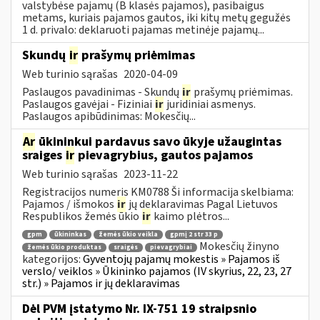
valstybėse pajamų (B klasės pajamos), pasibaigus
metams, kuriais pajamos gautos, iki kitų metų gegužės
1 d. privalo: deklaruoti pajamas metinėje pajamų...
Skundų
ir
prašymų priėmimas
Web turinio sąrašas
2020-04-09
Paslaugos pavadinimas - Skundų
ir
prašymų priėmimas.
Paslaugos gavėjai - Fiziniai
ir
juridiniai asmenys.
Paslaugos apibūdinimas: Mokesčių...
Ar
ūkininkui pardavus savo ūkyje užaugintas
sraiges
ir
pievagrybius, gautos pajamos
Web turinio sąrašas
2023-11-22
Registracijos numeris KM0788 Ši informacija skelbiama:
Pajamos / išmokos
ir
jų deklaravimas Pagal Lietuvos
Respublikos žemės ūkio
ir
kaimo plėtros...
gpm
ūkininkas
žemės ūkio veikla
gpmį 2 str 33 p
Mokesčių žinyno
žemės ūkio produktas
sraigės
pievagrybiai
kategorijos:
Gyventojų pajamų mokestis » Pajamos iš
verslo/ veiklos » Ūkininko pajamos (IV skyrius, 22, 23, 27
str.) » Pajamos ir jų deklaravimas
Dėl PVM įstatymo Nr. IX-751 19 straipsnio