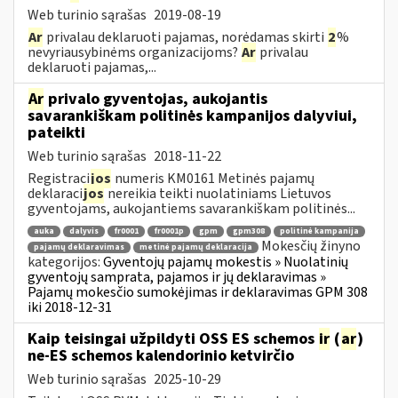
Web turinio sąrašas
2019-08-19
Ar
privalau deklaruoti pajamas, norėdamas skirti
2
%
nevyriausybinėms organizacijoms?
Ar
privalau
deklaruoti pajamas,...
Ar
privalo gyventojas, aukojantis
savarankiškam politinės kampanijos dalyviui,
pateikti
Web turinio sąrašas
2018-11-22
Registraci
jos
numeris KM0161 Metinės pajamų
deklaraci
jos
nereikia teikti nuolatiniams Lietuvos
gyventojams, aukojantiems savarankiškam politinės...
auka
dalyvis
fr0001
fr0001p
gpm
gpm308
politinė kampanija
Mokesčių žinyno
pajamų deklaravimas
metinė pajamų deklaracija
kategorijos:
Gyventojų pajamų mokestis » Nuolatinių
gyventojų samprata, pajamos ir jų deklaravimas »
Pajamų mokesčio sumokėjimas ir deklaravimas GPM 308
iki 2018-12-31
Kaip teisingai užpildyti OSS ES schemos
ir
(
ar
)
ne-ES schemos kalendorinio ketvirčio
Web turinio sąrašas
2025-10-29