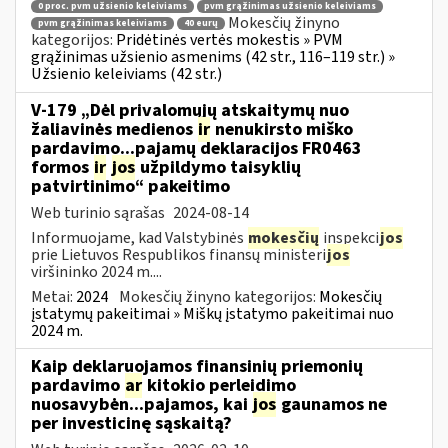
0 proc. pvm užsienio keleiviams
pvm grąžinimas užsienio keleiviams
Mokesčių žinyno
pvm grąžinimas keleiviams
40 eurų
kategorijos:
Pridėtinės vertės mokestis » PVM
grąžinimas užsienio asmenims (42 str., 116–119 str.) »
Užsienio keleiviams (42 str.)
V-179 „Dėl privalomųjų atskaitymų nuo
žaliavinės medienos
ir
nenukirsto miško
pardavimo...pajamų deklaracijos FR0463
formos
ir
jos
užpildymo taisyklių
patvirtinimo“ pakeitimo
Web turinio sąrašas
2024-08-14
Informuojame, kad Valstybinės
mokesčių
inspekci
jos
prie Lietuvos Respublikos finansų ministeri
jos
viršininko 2024 m....
Metai:
2024
Mokesčių žinyno kategorijos:
Mokesčių
įstatymų pakeitimai » Miškų įstatymo pakeitimai nuo
2024 m.
Kaip deklaruojamos finansinių priemonių
pardavimo
ar
kitokio perleidimo
nuosavybėn...pajamos, kai
jos
gaunamos ne
per investicinę sąskaitą?