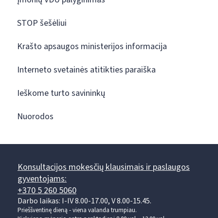
STOP šešėliui
Krašto apsaugos ministerijos informacija
Interneto svetainės atitikties paraiška
Ieškome turto savininkų
Nuorodos
Konsultacijos mokesčių klausimais ir paslaugos
gyventojams:
+370 5 260 5060
Darbo laikas: I-IV 8.00-17.00, V 8.00-15.45.
Prieššventinę dieną - viena valanda trumpiau.