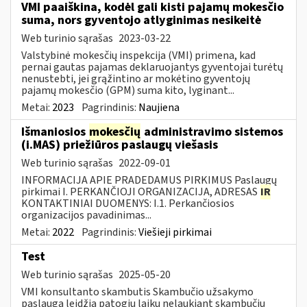
VMI paaiškina, kodėl gali kisti pajamų mokesčio
suma, nors gyventojo atlyginimas nesikeitė
Web turinio sąrašas
2023-03-22
Valstybinė mokesčių inspekcija (VMI) primena, kad
pernai gautas pajamas deklaruojantys gyventojai turėtų
nenustebti, jei grąžintino ar mokėtino gyventojų
pajamų mokesčio (GPM) suma kito, lyginant...
Metai:
2023
Pagrindinis:
Naujiena
Išmaniosios
mokesčių
administravimo sistemos
(i.MAS) priežiūros paslaugų viešasis
Web turinio sąrašas
2022-09-01
INFORMACIJA APIE PRADEDAMUS PIRKIMUS Paslaugų
pirkimai I. PERKANČIOJI ORGANIZACIJA, ADRESAS
IR
KONTAKTINIAI DUOMENYS: I.1. Perkančiosios
organizacijos pavadinimas...
Metai:
2022
Pagrindinis:
Viešieji pirkimai
Test
Web turinio sąrašas
2025-05-20
VMI konsultanto skambutis Skambučio užsakymo
paslauga leidžia patogiu laiku nelaukiant skambučių