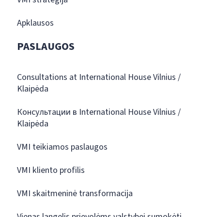
Apklausos
PASLAUGOS
Consultations at International House Vilnius /
Klaipėda
Консультации в International House Vilnius /
Klaipėda
VMI teikiamos paslaugos
VMI kliento profilis
VMI skaitmeninė transformacija
Vienas langelis prievolėms valstybei sumokėti