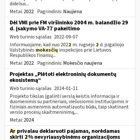
didelius...
Metai:
2022
Pagrindinis:
Naujiena
Dėl VMI prie FM viršininko 2004 m. balandžio 29
d. įsakymo VA-77 pakeitimo
Web turinio sąrašas
2022-09-07
Informuojame, kad nuo 202
2
m. rugsėjo
2
d. įsigaliojo
Valstybinės
mokesčių
inspekcijos prie Lietuvos
Respublikos finansų...
Metai:
2022
Pagrindinis:
Mokesčio naujiena
Projektas „Plėtoti elektroninių dokumentų
ekosistemą“
Web turinio sąrašas
2024-01-11
Projekto tikslas Įgalinti verslą keistis informacija ir
duomenimis su partneriais, viešosiomis institucijomis ir
fiziniais asmenimis automatizuotu būdu, taip skatinant
verslo procesų skaitmeninimą,...
Metai:
2024
Ar
privalau deklaruoti pajamas, norėdamas
skirti
2
% nevyriausybinėms organizacijoms