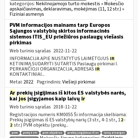
kategorijos:
Nekilnojamojo turto mokestis » Mokesčio
apskaičiavimas, deklaravimas, mokėjimas (11, 12 str.) »
Fiziniai asmenys
PVM informacijos mainams tarp Europos
Sąjungos valstybių skirtos informacinės
sistemos ITIS_EU priežiūros paslaugų viešasis
pirkimas
Web turinio sąrašas
2022-11-22
INFORMACIJA APIE NUSTATYTUS LAIMĖTOJUS
IR
KETINIMĄ SUDARYTI SUTARTIS Paslaugų pirkimai I.
PERKANČIOJI ORGANIZACIJA, ADRESAS
IR
KONTAKTINIAI...
Metai:
2022
Pagrindinis:
Viešieji pirkimai
Ar
prekių įsigijimas iš kitos ES valstybės narės,
kai
jos
įsigyjamos kaip laivų
ir
Web turinio sąrašas
2018-11-22
Registracijos numeris KM0055 Ši informacija skelbiama:
Prekių įsigijimas iš ES valstybių narių (3 str., 4-1 str., 1
2
-
2
str.) PVM objektu (prekių...
pvm
pvmį 3 str
pvm objektas
prekių įsigijimas iš es
laivų atsargos