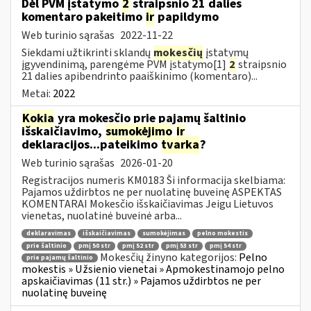
Dėl PVM įstatymo
2
straipsnio 21 dalies
komentaro pakeitimo
ir
papildymo
Web turinio sąrašas
2022-11-22
Siekdami užtikrinti sklandų
mokesčių
įstatymų
įgyvendinimą, parengėme PVM įstatymo[1]
2
straipsnio
21 dalies apibendrinto paaiškinimo (komentaro)...
Metai:
2022
Kokia
yra mokesčio prie pajamų šaltinio
išskaičiavimo,
sumokėjimo
ir
deklaracijos...pateikimo
tvarka
?
Web turinio sąrašas
2026-01-20
Registracijos numeris KM0183 Ši informacija skelbiama:
Pajamos uždirbtos ne per nuolatinę buveinę ASPEKTAS
KOMENTARAI Mokesčio išskaičiavimas Jeigu Lietuvos
vienetas, nuolatinė buveinė arba...
deklaravimas
išskaičiavimas
sumokėjimas
pelno mokestis
prie šaltinio
pmį 50 str
pmį 52 str
pmį 53 str
pmį 54 str
Mokesčių žinyno kategorijos:
Pelno
prie pajamų šaltinio
mokestis » Užsienio vienetai » Apmokestinamojo pelno
apskaičiavimas (11 str.) » Pajamos uždirbtos ne per
nuolatinę buveinę