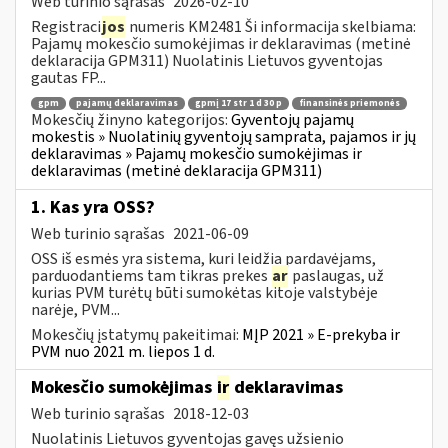
Web turinio sąrašas
2026-02-10
Registraci
jos
numeris KM2481 Ši informacija skelbiama:
Pajamų mokesčio sumokėjimas ir deklaravimas (metinė
deklaracija GPM311) Nuolatinis Lietuvos gyventojas
gautas FP...
gpm
pajamų deklaravimas
gpmį 17 str 1 d 30 p
finansinės priemonės
Mokesčių žinyno kategorijos:
Gyventojų pajamų
mokestis » Nuolatinių gyventojų samprata, pajamos ir jų
deklaravimas » Pajamų mokesčio sumokėjimas ir
deklaravimas (metinė deklaracija GPM311)
1. Kas yra OSS?
Web turinio sąrašas
2021-06-09
OSS iš esmės yra sistema, kuri leidžia pardavėjams,
parduodantiems tam tikras prekes
ar
paslaugas, už
kurias PVM turėtų būti sumokėtas kitoje valstybėje
narėje, PVM...
Mokesčių įstatymų pakeitimai:
MĮP 2021 » E-prekyba ir
PVM nuo 2021 m. liepos 1 d.
Mokesčio sumokėjimas
ir
deklaravimas
Web turinio sąrašas
2018-12-03
Nuolatinis Lietuvos gyventojas gavęs užsienio