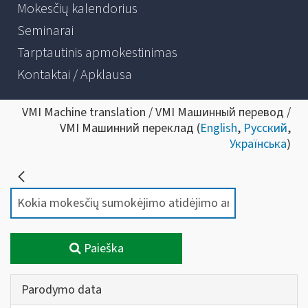
Mokesčių kalendorius
Seminarai
Tarptautinis apmokestinimas
Kontaktai / Apklausa
VMI Machine translation / VMI Машинный перевод /
VMI Машинний переклад (
English
,
Русский
,
Українська
)
Paieška
Parodymo data