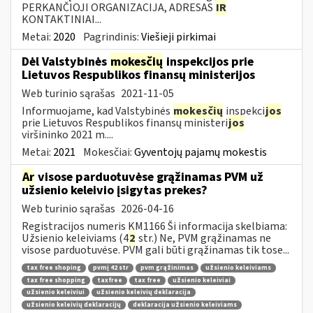
PERKANČIOJI ORGANIZACIJA, ADRESAS
IR
KONTAKTINIAI...
Metai:
2020
Pagrindinis:
Viešieji pirkimai
Dėl Valstybinės
mokesčių
inspekcijos prie
Lietuvos Respublikos finansų ministerijos
Web turinio sąrašas
2021-11-05
Informuojame, kad Valstybinės
mokesčių
inspekci
jos
prie Lietuvos Respublikos finansų ministeri
jos
viršininko 2021 m....
Metai:
2021
Mokesčiai:
Gyventojų pajamų mokestis
Ar
visose parduotuvėse grąžinamas PVM už
užsienio keleivio įsigytas prekes?
Web turinio sąrašas
2026-04-16
Registracijos numeris KM1166 Ši informacija skelbiama:
Užsienio keleiviams (4
2
str.) Ne, PVM grąžinamas ne
visose parduotuvėse. PVM gali būti grąžinamas tik tose...
tax free shoping
pvmį 42 str
pvm grąžinimas
užsienio keleiviams
tax free shopping
taxfree
tax free
užsienio keleiviai
užsienio keleiviui
užsienio keleivių deklaracija
užsienio keleivių deklaracijų
deklaracija užsienio keleiviams