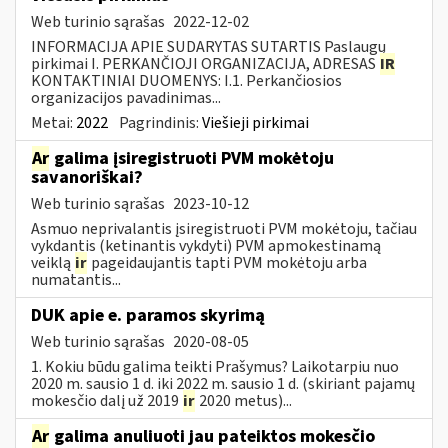
Web turinio sąrašas
2022-12-02
INFORMACIJA APIE SUDARYTAS SUTARTIS Paslaugų
pirkimai I. PERKANČIOJI ORGANIZACIJA, ADRESAS
IR
KONTAKTINIAI DUOMENYS: I.1. Perkančiosios
organizacijos pavadinimas...
Metai:
2022
Pagrindinis:
Viešieji pirkimai
Ar
galima įsiregistruoti PVM mokėtoju
savanoriškai?
Web turinio sąrašas
2023-10-12
Asmuo neprivalantis įsiregistruoti PVM mokėtoju, tačiau
vykdantis (ketinantis vykdyti) PVM apmokestinamą
veiklą
ir
pageidaujantis tapti PVM mokėtoju arba
numatantis...
DUK apie e. paramos skyrimą
Web turinio sąrašas
2020-08-05
1. Kokiu būdu galima teikti Prašymus? Laikotarpiu nuo
2020 m. sausio 1 d. iki 2022 m. sausio 1 d. (skiriant pajamų
mokesčio dalį už 2019
ir
2020 metus)...
Ar
galima anuliuoti jau pateiktos mokesčio