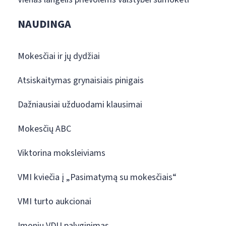
NAUDINGA
Mokesčiai ir jų dydžiai
Atsiskaitymas grynaisiais pinigais
Dažniausiai užduodami klausimai
Mokesčių ABC
Viktorina moksleiviams
VMI kviečia į „Pasimatymą su mokesčiais“
VMI turto aukcionai
Įmonių VDU palyginimas