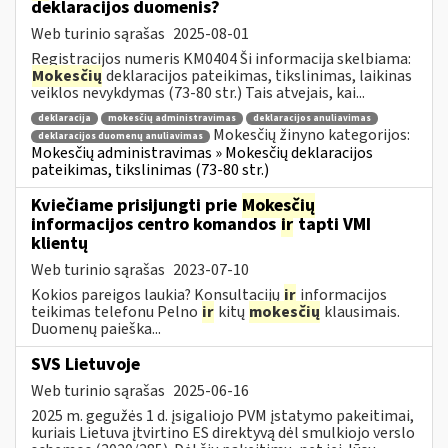
deklaracijos duomenis?
Web turinio sąrašas
2025-08-01
Registracijos numeris KM0404 Ši informacija skelbiama:
Mokesčių
deklaracijos pateikimas, tikslinimas, laikinas
veiklos nevykdymas (73-80 str.) Tais atvejais, kai...
deklaracija
mokesčių administravimas
deklaracijos anuliavimas
Mokesčių žinyno kategorijos:
deklaracijos duomenų anuliavimas
Mokesčių administravimas » Mokesčių deklaracijos
pateikimas, tikslinimas (73-80 str.)
Kviečiame prisijungti prie
Mokesčių
informacijos centro komandos
ir
tapti VMI
klientų
Web turinio sąrašas
2023-07-10
Kokios pareigos laukia? Konsultacijų
ir
informacijos
teikimas telefonu Pelno
ir
kitų
mokesčių
klausimais.
Duomenų paieška...
SVS Lietuvoje
Web turinio sąrašas
2025-06-16
2025 m. gegužės 1 d. įsigaliojo PVM įstatymo pakeitimai,
kuriais Lietuva įtvirtino ES direktyvą dėl smulkiojo verslo