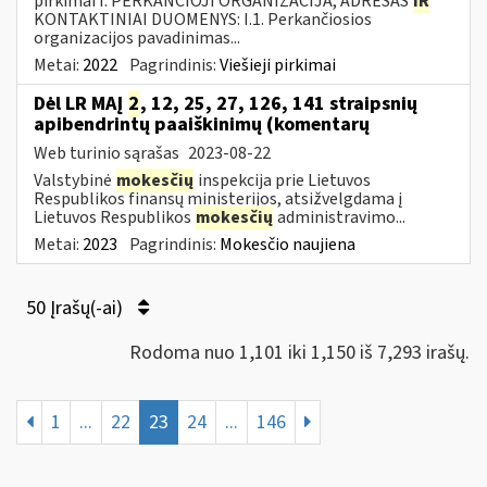
pirkimai I. PERKANČIOJI ORGANIZACIJA, ADRESAS
IR
KONTAKTINIAI DUOMENYS: I.1. Perkančiosios
organizacijos pavadinimas...
Metai:
2022
Pagrindinis:
Viešieji pirkimai
Dėl LR MAĮ
2
, 12, 25, 27, 126, 141 straipsnių
apibendrintų paaiškinimų (komentarų
Web turinio sąrašas
2023-08-22
Valstybinė
mokesčių
inspekcija prie Lietuvos
Respublikos finansų ministerijos, atsižvelgdama į
Lietuvos Respublikos
mokesčių
administravimo...
Metai:
2023
Pagrindinis:
Mokesčio naujiena
50 Įrašų(-ai)
Rodoma nuo 1,101 iki 1,150 iš 7,293 irašų.
1
...
22
23
24
...
146