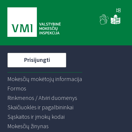
Prisijungti
Mokesčių mokėtojų informacija
Formos
Rinkmenos / Atviri duomenys
Skaičiuoklės ir pagalbininkai
Sąskaitos ir įmokų kodai
Mokesčių žinynas