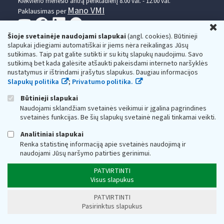
Kiekvieno mėnesio antrą penktadienį 8.00 val. - 12.00 val.
Mano VMI
Paklausimas per
U
Šioje svetainėje naudojami slapukai
(angl. cookies). Būtinieji
slapukai įdiegiami automatiškai ir jiems nėra reikalingas Jūsų
sutikimas. Taip pat galite sutikti ir su kitų slapukų naudojimu. Savo
sutikimą bet kada galėsite atšaukti pakeisdami interneto naršyklės
nustatymus ir ištrindami įrašytus slapukus. Daugiau informacijos
Valstybinė mokesčių inspekcija prie Lietuvos
Slapukų politika
;
Privatumo politika.
Respublikos finansų ministerijos
Būtinieji slapukai
Naudojami sklandžiam svetainės veikimui ir įgalina pagrindines
Biudžetinė įstaiga. Juridinio asmens kodas — 188659752,
svetainės funkcijas. Be šių slapukų svetainė negali tinkamai veikti.
adresas: Vasario 16-osios g. 14, 01107 Vilnius, Lietuva, el.paštas:
vmi@vmi.lt
, E. pristatymo dėžutės adresas 188659752
Analitiniai slapukai
Duomenys apie Valstybinę mokesčių inspekciją prie Lietuvos
Respublikos finansų ministerijos kaupiami ir saugomi Juridinių
Renka statistinę informaciją apie svetainės naudojimą ir
asmenų registre
naudojami Jūsų naršymo patirties gerinimui.
PATVIRTINTI
Visus slapukus
PATVIRTINTI
Pasirinktus slapukus