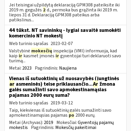
Jei teisingai užpildytą deklaraciją GPM308 pateiksite iki
2019 m. gegužės
2
d., permoka bus grąžinta iki 2019 m.
liepos 31 d. Deklaraciją GPM308 pateikus arba
patikslinus...
44 tūkst. NT savininkų - lygiai savaitė sumokėti
komercinio NT mokestį
Web turinio sąrašas
2023-02-07
Valstybinė
mokesčių
inspekcija (VMI) informuoja, kad
kaip
ir
kasmet įmonės
ir
gyventojai turi deklaruoti savo
turimą...
Metai:
2023
Pagrindinis:
Naujiena
Vienas iš sutuoktinių už nuosavybės (jungtinės
ar
asmeninės) teise priklausančio...
Ar
žmona
galės sumažinti savo apmokestinamąsias
pajamas 2000 eurų suma?
Web turinio sąrašas
2019-03-12
Taip, kiekvienas iš sutuoktinių galės sumažinti savo
apmokestinamąsias pajamas
po
2000 eurų.
Metai (Archyvas):
2019
Mokesčiai:
Gyventojų pajamų
mokestis
Pagrindinis:
Mokesčių pakeitimai