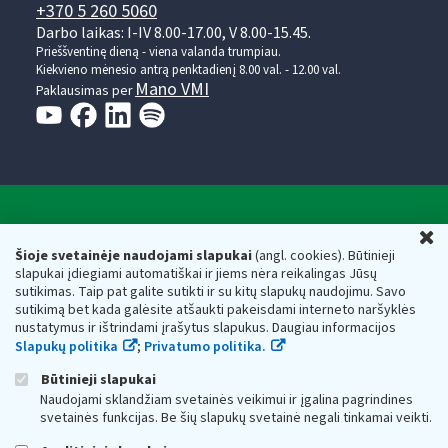
+370 5 260 5060
Darbo laikas: I-IV 8.00-17.00, V 8.00-15.45.
Prieššventinę dieną - viena valanda trumpiau.
Kiekvieno mėnesio antrą penktadienį 8.00 val. - 12.00 val.
Mano VMI
Paklausimas per
Valstybinė mokesčių inspekcija prie Lietuvos
U
Respublikos finansų ministerijos
Šioje svetainėje naudojami slapukai
(angl. cookies). Būtinieji
slapukai įdiegiami automatiškai ir jiems nėra reikalingas Jūsų
Biudžetinė įstaiga. Juridinio asmens kodas — 188659752,
sutikimas. Taip pat galite sutikti ir su kitų slapukų naudojimu. Savo
adresas: Vasario 16-osios g. 14, 01107 Vilnius, Lietuva, el.paštas:
sutikimą bet kada galėsite atšaukti pakeisdami interneto naršyklės
vmi@vmi.lt
, E. pristatymo dėžutės adresas 188659752
nustatymus ir ištrindami įrašytus slapukus. Daugiau informacijos
Duomenys apie Valstybinę mokesčių inspekciją prie Lietuvos
Slapukų politika
;
Privatumo politika.
Respublikos finansų ministerijos kaupiami ir saugomi Juridinių
asmenų registre
Būtinieji slapukai
Naudojami sklandžiam svetainės veikimui ir įgalina pagrindines
svetainės funkcijas. Be šių slapukų svetainė negali tinkamai veikti.