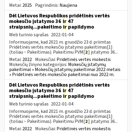
Metai:
2025
Pagrindinis:
Naujiena
Dėl Lietuvos Respublikos pridėtinės vertės
mokesčio įstatymo 36
ir
47
straipsnių...pakeitimo
ir
papildymo
Web turinio sąrašas
2022-01-04
Informuojame, kad 2021 m. gruodžio 23 d. priimtas
Pridėtinės vertės mokesčio įstatymo pakeitimas[1]
(toliau − Pakeitimas). Pakeitimu PVM[
2
] įstatymo 36...
Metai:
2022
Mokesčiai:
Pridėtinės vertės mokestis
Mokesčių žinyno kategorijos:
Mokesčių įstatymų
pakeitimai » Mokesčių įstatymų pakeitimai 2022 metais
» Pridėtinės vertės mokesčio pakeitimai nuo 2022 m.
Dėl Lietuvos Respublikos pridėtinės vertės
mokesčio įstatymo 36
ir
47
straipsnių...pakeitimo
ir
papildymo
Web turinio sąrašas
2022-01-04
Informuojame, kad 2021 m. gruodžio 23 d. priimtas
Pridėtinės vertės mokesčio įstatymo pakeitimas[1]
(toliau − Pakeitimas). Pakeitimu PVM[
2
] įstatymo 36...
Metai:
2022
Mokesčiai:
Pridėtinės vertės mokestis