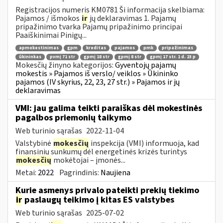
Registracijos numeris KM0781 Ši informacija skelbiama:
Pajamos / išmokos
ir
jų deklaravimas 1. Pajamų
pripažinimo tvarka Pajamų pripažinimo principai
Paaiškinimai Pinigų...
apmokestinimas
gpm
kreditas
pajamos
pmk
pripažinimas
ūkininkas
pvmį 71 str
gpmį 18 str
gpmį 8 str
gpmį 17 str. 1 d. 23 p
Mokesčių žinyno kategorijos:
Gyventojų pajamų
mokestis » Pajamos iš verslo/ veiklos » Ūkininko
pajamos (IV skyrius, 22, 23, 27 str.) » Pajamos ir jų
deklaravimas
VMI: jau galima teikti paraiškas dėl mokestinės
pagalbos priemonių taikymo
Web turinio sąrašas
2022-11-04
Valstybinė
mokesčių
inspekcija (VMI) informuoja, kad
finansinių sunkumų dėl energetinės krizės turintys
mokesčių
mokėtojai – įmonės...
Metai:
2022
Pagrindinis:
Naujiena
Kurie asmenys privalo pateikti prekių tiekimo
ir
paslaugų teikimo į kitas ES valstybes
Web turinio sąrašas
2025-07-02