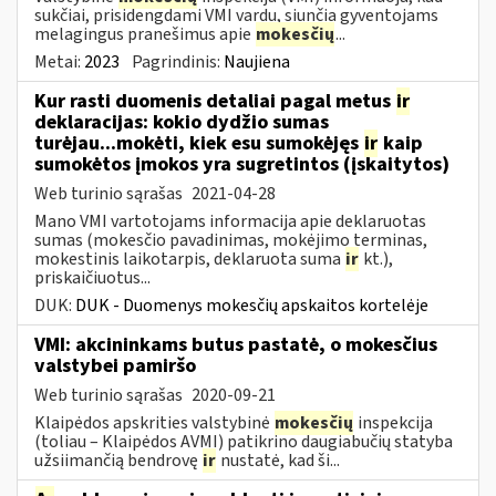
sukčiai, prisidengdami VMI vardu, siunčia gyventojams
melagingus pranešimus apie
mokesčių
...
Metai:
2023
Pagrindinis:
Naujiena
Kur rasti duomenis detaliai pagal metus
ir
deklaracijas: kokio dydžio sumas
turėjau...mokėti, kiek esu sumokėjęs
ir
kaip
sumokėtos įmokos yra sugretintos (įskaitytos)
Web turinio sąrašas
2021-04-28
Mano VMI vartotojams informacija apie deklaruotas
sumas (mokesčio pavadinimas, mokėjimo terminas,
mokestinis laikotarpis, deklaruota suma
ir
kt.),
priskaičiuotus...
DUK:
DUK - Duomenys mokesčių apskaitos kortelėje
VMI: akcininkams butus pastatė, o mokesčius
valstybei pamiršo
Web turinio sąrašas
2020-09-21
Klaipėdos apskrities valstybinė
mokesčių
inspekcija
(toliau – Klaipėdos AVMI) patikrino daugiabučių statyba
užsiimančią bendrovę
ir
nustatė, kad ši...