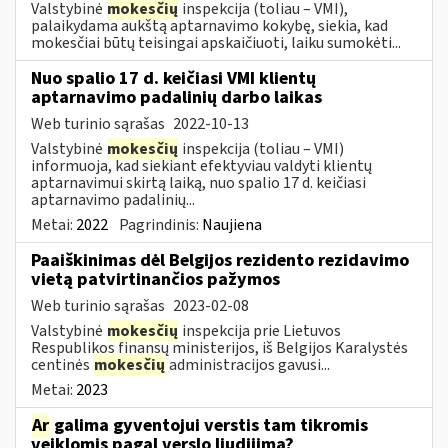
Valstybinė
mokesčių
inspekcija (toliau – VMI),
palaikydama aukštą aptarnavimo kokybę, siekia, kad
mokesčiai būtų teisingai apskaičiuoti, laiku sumokėti...
Nuo spalio 17 d. keičiasi VMI klientų
aptarnavimo padalinių darbo laikas
Web turinio sąrašas
2022-10-13
Valstybinė
mokesčių
inspekcija (toliau – VMI)
informuoja, kad siekiant efektyviau valdyti klientų
aptarnavimui skirtą laiką, nuo spalio 17 d. keičiasi
aptarnavimo padalinių...
Metai:
2022
Pagrindinis:
Naujiena
Paaiškinimas dėl Belgijos rezidento rezidavimo
vietą patvirtinančios pažymos
Web turinio sąrašas
2023-02-08
Valstybinė
mokesčių
inspekcija prie Lietuvos
Respublikos finansų ministerijos, iš Belgijos Karalystės
centinės
mokesčių
administracijos gavusi...
Metai:
2023
Ar
galima gyventojui verstis tam tikromis
veiklomis pagal verslo liudijimą?