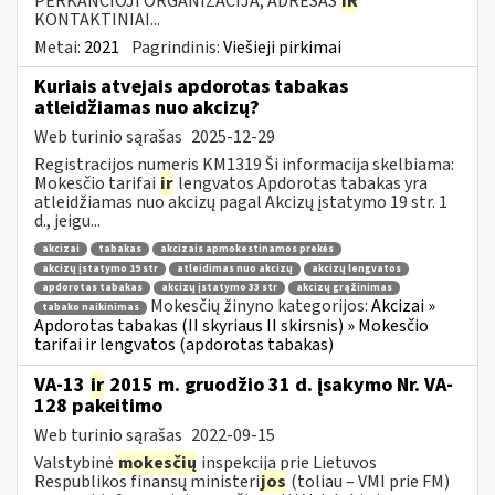
PERKANČIOJI ORGANIZACIJA, ADRESAS
IR
KONTAKTINIAI...
Metai:
2021
Pagrindinis:
Viešieji pirkimai
Kuriais atvejais apdorotas tabakas
atleidžiamas nuo akcizų?
Web turinio sąrašas
2025-12-29
Registracijos numeris KM1319 Ši informacija skelbiama:
Mokesčio tarifai
ir
lengvatos Apdorotas tabakas yra
atleidžiamas nuo akcizų pagal Akcizų įstatymo 19 str. 1
d., jeigu...
akcizai
tabakas
akcizais apmokestinamos prekės
akcizų įstatymo 19 str
atleidimas nuo akcizų
akcizų lengvatos
apdorotas tabakas
akcizų įstatymo 33 str
akcizų grąžinimas
Mokesčių žinyno kategorijos:
Akcizai »
tabako naikinimas
Apdorotas tabakas (II skyriaus II skirsnis) » Mokesčio
tarifai ir lengvatos (apdorotas tabakas)
VA-13
ir
2015 m. gruodžio 31 d. įsakymo Nr. VA-
128 pakeitimo
Web turinio sąrašas
2022-09-15
Valstybinė
mokesčių
inspekcija prie Lietuvos
Respublikos finansų ministeri
jos
(toliau – VMI prie FM)