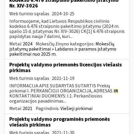
kodekso 6.476 straipsnio pakeitimo įstatymo
Nr. XIV-3026
Web turinio sąrašas
2024-10-25
Informuojame, kad Lietuvos Respublikos civilinio
kodekso 6.476 straipsnio pakeitimo įstatymu (2024 m.
spalio 15 d. įstatymas Nr. XIV-3026) CK[1] 6.476 straipsnis
papildytas nauja 7 dalimi, kuri...
Metai:
2024
Mokesčių žinyno kategorijos:
Mokesčių
įstatymų pakeitimai » Labdaros ir paramos įstatymo
pakeitimai nuo 2025 m.
Projektų valdymo priemonės licencijos viešasis
pirkimas
Web turinio sąrašas
2021-11-19
INFORMACIJA APIE SUDARYTAS SUTARTIS Prekių
pirkimai I. PERKANČIOJI ORGANIZACIJA, ADRESAS
IR
KONTAKTINIAI DUOMENYS: I.1. Perkančiosios
organizacijos pavadinimas...
Metai:
2021
Pagrindinis:
Viešieji pirkimai
Projektų valdymo programinės priemonės
viešasis pirkimas
Web turinio sąrašas
2021-11-30