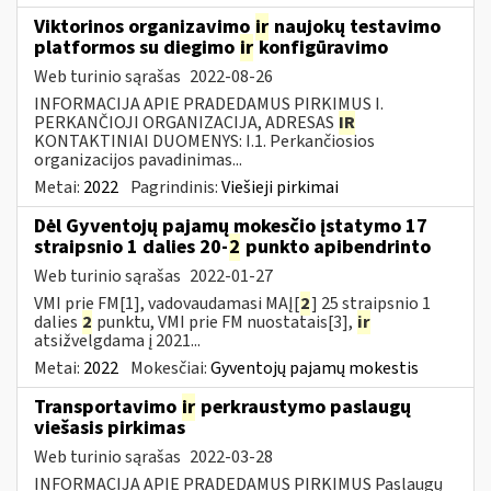
Viktorinos organizavimo
ir
naujokų testavimo
platformos su diegimo
ir
konfigūravimo
Web turinio sąrašas
2022-08-26
INFORMACIJA APIE PRADEDAMUS PIRKIMUS I.
PERKANČIOJI ORGANIZACIJA, ADRESAS
IR
KONTAKTINIAI DUOMENYS: I.1. Perkančiosios
organizacijos pavadinimas...
Metai:
2022
Pagrindinis:
Viešieji pirkimai
Dėl Gyventojų pajamų mokesčio įstatymo 17
straipsnio 1 dalies 20-
2
punkto apibendrinto
Web turinio sąrašas
2022-01-27
VMI prie FM[1], vadovaudamasi MAĮ[
2
] 25 straipsnio 1
dalies
2
punktu, VMI prie FM nuostatais[3],
ir
atsižvelgdama į 2021...
Metai:
2022
Mokesčiai:
Gyventojų pajamų mokestis
Transportavimo
ir
perkraustymo paslaugų
viešasis pirkimas
Web turinio sąrašas
2022-03-28
INFORMACIJA APIE PRADEDAMUS PIRKIMUS Paslaugų