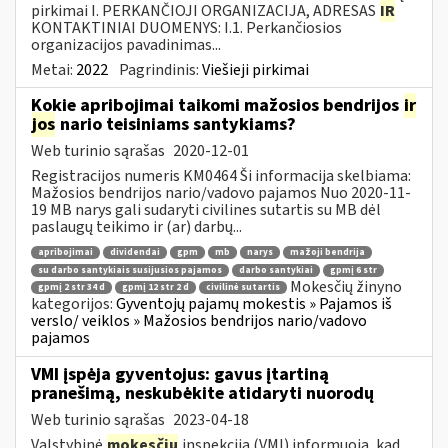
pirkimai I. PERKANČIOJI ORGANIZACIJA, ADRESAS
IR
KONTAKTINIAI DUOMENYS: I.1. Perkančiosios
organizacijos pavadinimas...
Metai:
2022
Pagrindinis:
Viešieji pirkimai
Kokie apribojimai taikomi mažosios bendrijos
ir
jos
nario teisiniams santykiams?
Web turinio sąrašas
2020-12-01
Registracijos numeris KM0464 Ši informacija skelbiama:
Mažosios bendrijos nario/vadovo pajamos Nuo 2020-11-
19 MB narys gali sudaryti civilines sutartis su MB dėl
paslaugų teikimo ir (ar) darbų...
apribojimai
dividendai
gpm
mb
narys
mažoji bendrija
su darbo santykiais susijusios pajamos
darbo santykiai
gpmį 6 str
Mokesčių žinyno
gpmį 2 str 34 d
gpmį 12 str 2 d
civilinė sutartis
kategorijos:
Gyventojų pajamų mokestis » Pajamos iš
verslo/ veiklos » Mažosios bendrijos nario/vadovo
pajamos
VMI įspėja gyventojus: gavus įtartiną
pranešimą, neskubėkite atidaryti nuorodų
Web turinio sąrašas
2023-04-18
Valstybinė
mokesčių
inspekcija (VMI) informuoja, kad