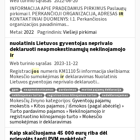
Web turinio sąrašas
2022-06-20
INFORMACIJA APIE PRADEDAMUS PIRKIMUS Paslaugų
pirkimai I. PERKANČIOJI ORGANIZACIJA, ADRESAS
IR
KONTAKTINIAI DUOMENYS: I.1. Perkančiosios
organizacijos pavadinimas...
Metai:
2022
Pagrindinis:
Viešieji pirkimai
nuolatinis Lietuvos gyventojas neprivalo
deklaruoti neapmokestinamųjų nekilnojamojo
ir
Web turinio sąrašas
2023-11-22
Registraci
jos
numeris KM1110 Ši informacija skelbiama:
Mokesčio sumokėjimas
ir
deklaravimas Nuolatinis
Lietuvos gyventojas neprivalo deklaruoti...
gpm
neapmokestinamas
pardavimas
metinė pajamų deklaracija
nekilnojamas turtas
registruotinas kilnojamas turtas
nedeklaruojamas
Mokesčių žinyno kategorijos:
Gyventojų pajamų
mokestis » Kitos pajamos / išmokos (pagal abėcėlę) »
Turto pardavimo pajamos » Nekilnojamojo ir
registruotino kilnojamojo turto » Mokesčio
sumokėjimas ir deklaravimas
Kaip skaičiuojama 45 000 eurų riba dėl
prievolės tapti PVM mokėtoju?