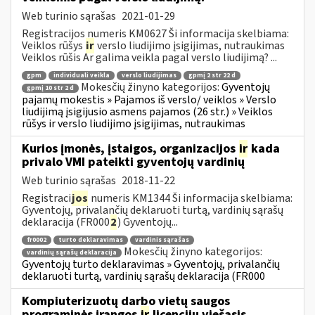
Web turinio sąrašas
2021-01-29
Registracijos numeris KM0627 Ši informacija skelbiama:
Veiklos rūšys
ir
verslo liudijimo įsigijimas, nutraukimas
Veiklos rūšis Ar galima veikla pagal verslo liudijimą? ...
gpm
individuali veikla
verslo liudijimas
gpmį 2 str 22 d
Mokesčių žinyno kategorijos:
Gyventojų
gpmį 10 str 2 d
pajamų mokestis » Pajamos iš verslo/ veiklos » Verslo
liudijimą įsigijusio asmens pajamos (26 str.) » Veiklos
rūšys ir verslo liudijimo įsigijimas, nutraukimas
Kurios įmonės, įstaigos, organizacijos
ir
kada
privalo VMI pateikti gyventojų vardinių
Web turinio sąrašas
2018-11-22
Registraci
jos
numeris KM1344 Ši informacija skelbiama:
Gyventojų, privalančių deklaruoti turtą, vardinių sąrašų
deklaracija (FR000
2
) Gyventojų...
fr0002
turto deklaravimas
vardinis sąrašas
Mokesčių žinyno kategorijos:
vardinių sąrašų deklaracija
Gyventojų turto deklaravimas » Gyventojų, privalančių
deklaruoti turtą, vardinių sąrašų deklaracija (FR000
Kompiuterizuotų darbo vietų saugos
programinės įrangos
ir
licencijų viešasis