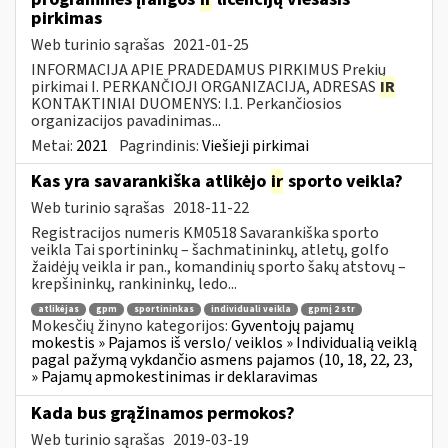
pirkimas
Web turinio sąrašas
2021-01-25
INFORMACIJA APIE PRADEDAMUS PIRKIMUS Prekių
pirkimai I. PERKANČIOJI ORGANIZACIJA, ADRESAS
IR
KONTAKTINIAI DUOMENYS: I.1. Perkančiosios
organizacijos pavadinimas...
Metai:
2021
Pagrindinis:
Viešieji pirkimai
Kas yra savarankiška atlikėjo
ir
sporto veikla?
Web turinio sąrašas
2018-11-22
Registracijos numeris KM0518 Savarankiška sporto
veikla Tai sportininkų – šachmatininkų, atletų, golfo
žaidėjų veikla ir pan., komandinių sporto šakų atstovų –
krepšininkų, rankininkų, ledo...
atlikėjas
gpm
sportininkas
individuali veikla
gpmį 2 str
Mokesčių žinyno kategorijos:
Gyventojų pajamų
mokestis » Pajamos iš verslo/ veiklos » Individualią veiklą
pagal pažymą vykdančio asmens pajamos (10, 18, 22, 23,
» Pajamų apmokestinimas ir deklaravimas
Kada bus grąžinamos permokos?
Web turinio sąrašas
2019-03-19