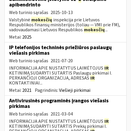
apibendrinto
Web turinio sąrašas
2025-10-13
Valstybinė
mokesčių
inspekcija prie Lietuvos
Respublikos finansų ministerijos (toliau — VMI prie FM),
vadovaudamasi Lietuvos Respublikos
mokesčių
...
Metai:
2025
IP telefonijos techninės priežiūros paslaugų
viešasis pirkimas
Web turinio sąrašas
2021-07-20
INFORMACIJA APIE NUSTATYTUS LAIMĖTOJUS
IR
KETINIMĄ SUDARYTI SUTARTIS Paslaugų pirkimai I.
PERKANČIOJI ORGANIZACIJA, ADRESAS
IR
KONTAKTINIAI...
Metai:
2021
Pagrindinis:
Viešieji pirkimai
Antivirusinės programinės įrangos viešasis
pirkimas
Web turinio sąrašas
2021-03-04
INFORMACIJA APIE NUSTATYTUS LAIMĖTOJUS
IR
KETINIMĄ SUDARYTI SUTARTIS Prekių pirkimai I.