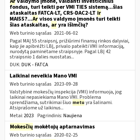
Ar
valdymo įmonė, valdanti investicinius
fondus, turi teikti per VMI TIES sistemą...šias
ataskaitas FATCA-LT, CRS-DAC2-LT
ir
MAI55?...
Ar
visos valdymo įmonės turi teikti
šias ataskaitas,
ar
yra išimčių?
Web turinio sąrašas
2021-06-02
Pagal MAĮ 55 straipsnį, prižiūrimi finansų rinkos dalyviai,
kaip jie apibrėžti LBĮ, privalo pateikti VMI informaciją,
nurodytą paminėtame straipsnyje. Pagal LBĮ 42
straipsnio 1 dalies nuostatas...
DUK:
DUK - FATCA
Laikinai neveikia Mano VMI
Web turinio sąrašas
2023-09-28
Valstybinė mokesčių inspekcija (VMI) informuoja, jog
laikinai nepasiekiama Mano VMI. Problema
sprendžiama, sutrikimai šiuo
metu
yra šalinami.
Atsiprašome už laikinus...
Metai:
2023
Pagrindinis:
Naujiena
Mokesčių
mokėtojų aptarnavimas
Web turinio sąrašas
2020-02-25