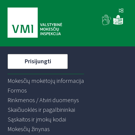
Prisijungti
Mokesčių mokėtojų informacija
Formos
Rinkmenos / Atviri duomenys
Skaičiuoklės ir pagalbininkai
Sąskaitos ir įmokų kodai
Mokesčių žinynas