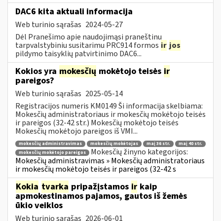
DAC6 kita aktuali informacija
Web turinio sąrašas
2024-05-27
Dėl Pranešimo apie naudojimąsi praneštinu
tarpvalstybiniu susitarimu PRC914 formos
ir
jos
pildymo taisyklių patvirtinimo DAC6...
Kokios yra
mokesčių
mokėtojo teisės
ir
pareigos?
Web turinio sąrašas
2025-05-14
Registracijos numeris KM0149 Ši informacija skelbiama:
Mokesčių administratoriaus ir mokesčių mokėtojo teisės
ir pareigos (32-42 str.) Mokesčių mokėtojo teisės
Mokesčių mokėtojo pareigos iš VMI...
mokesčių administravimas
mokesčių mokėtojas
maį 36 str.
maį 40 str.
Mokesčių žinyno kategorijos:
mokesčių mokėtojo pareigos
Mokesčių administravimas » Mokesčių administratoriaus
ir mokesčių mokėtojo teisės ir pareigos (32-42 s
Kokia
tvarka
pripažįstamos
ir
kaip
apmokestinamos pajamos, gautos iš žemės
ūkio veiklos
Web turinio sąrašas
2026-06-01