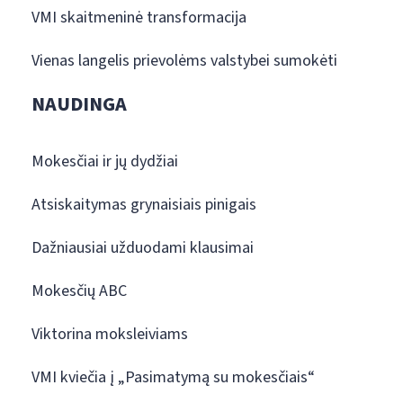
VMI skaitmeninė transformacija
Vienas langelis prievolėms valstybei sumokėti
NAUDINGA
Mokesčiai ir jų dydžiai
Atsiskaitymas grynaisiais pinigais
Dažniausiai užduodami klausimai
Mokesčių ABC
Viktorina moksleiviams
VMI kviečia į „Pasimatymą su mokesčiais“