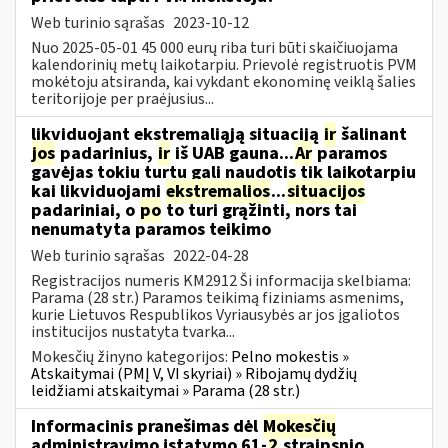
Web turinio sąrašas
2023-10-12
Nuo 2025-05-01 45 000 eurų riba turi būti skaičiuojama
kalendorinių metų laikotarpiu. Prievolė registruotis PVM
mokėtoju atsiranda, kai vykdant ekonominę veiklą šalies
teritorijoje per praėjusius...
likviduojant ekstremaliąją situaciją
ir
šalinant
jos
padarinius,
ir
iš UAB gauna...
Ar
paramos
gavėjas tokiu turtu gali naudotis tik laikotarpiu
kai likviduojami
ekstremalios
...
situacijos
padariniai, o
po
to turi grąžinti, nors tai
nenumatyta paramos teikimo
Web turinio sąrašas
2022-04-28
Registracijos numeris KM2912 Ši informacija skelbiama:
Parama (28 str.) Paramos teikimą fiziniams asmenims,
kurie Lietuvos Respublikos Vyriausybės ar jos įgaliotos
institucijos nustatyta tvarka...
Mokesčių žinyno kategorijos:
Pelno mokestis »
Atskaitymai (PMĮ V, VI skyriai) » Ribojamų dydžių
leidžiami atskaitymai » Parama (28 str.)
Informacinis pranešimas dėl
Mokesčių
administravimo įstatymo 61-
2
straipsnio