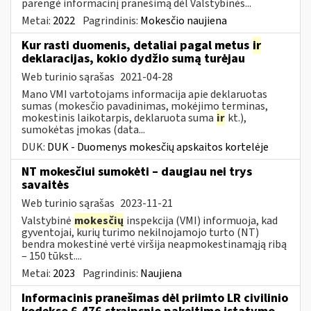
parengė informacinį pranešimą dėl Valstybinės...
Metai:
2022
Pagrindinis:
Mokesčio naujiena
Kur rasti duomenis, detaliai pagal metus
ir
deklaracijas, kokio dydžio sumą turėjau
Web turinio sąrašas
2021-04-28
Mano VMI vartotojams informacija apie deklaruotas
sumas (mokesčio pavadinimas, mokėjimo terminas,
mokestinis laikotarpis, deklaruota suma
ir
kt.),
sumokėtas įmokas (data...
DUK:
DUK - Duomenys mokesčių apskaitos kortelėje
NT mokesčiui sumokėti – daugiau nei trys
savaitės
Web turinio sąrašas
2023-11-21
Valstybinė
mokesčių
inspekcija (VMI) informuoja, kad
gyventojai, kurių turimo nekilnojamojo turto (NT)
bendra mokestinė vertė viršija neapmokestinamąją ribą
– 150 tūkst....
Metai:
2023
Pagrindinis:
Naujiena
Informacinis pranešimas dėl priimto LR civilinio