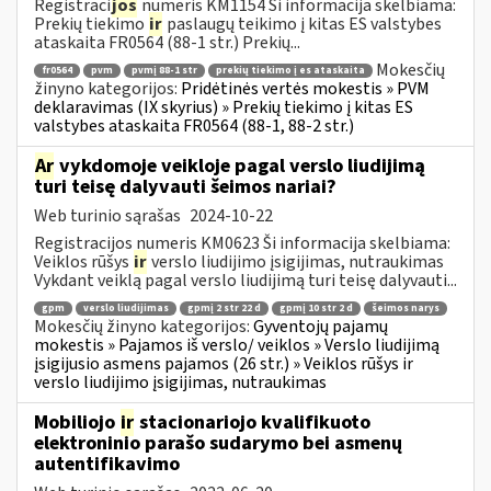
Registraci
jos
numeris KM1154 Ši informacija skelbiama:
Prekių tiekimo
ir
paslaugų teikimo į kitas ES valstybes
ataskaita FR0564 (88-1 str.) Prekių...
Mokesčių
fr0564
pvm
pvmį 88-1 str
prekių tiekimo į es ataskaita
žinyno kategorijos:
Pridėtinės vertės mokestis » PVM
deklaravimas (IX skyrius) » Prekių tiekimo į kitas ES
valstybes ataskaita FR0564 (88-1, 88-2 str.)
Ar
vykdomoje veikloje pagal verslo liudijimą
turi teisę dalyvauti šeimos nariai?
Web turinio sąrašas
2024-10-22
Registracijos numeris KM0623 Ši informacija skelbiama:
Veiklos rūšys
ir
verslo liudijimo įsigijimas, nutraukimas
Vykdant veiklą pagal verslo liudijimą turi teisę dalyvauti...
gpm
verslo liudijimas
gpmį 2 str 22 d
gpmį 10 str 2 d
šeimos narys
Mokesčių žinyno kategorijos:
Gyventojų pajamų
mokestis » Pajamos iš verslo/ veiklos » Verslo liudijimą
įsigijusio asmens pajamos (26 str.) » Veiklos rūšys ir
verslo liudijimo įsigijimas, nutraukimas
Mobiliojo
ir
stacionariojo kvalifikuoto
elektroninio parašo sudarymo bei asmenų
autentifikavimo