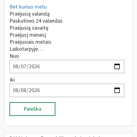
Bet kuriuo metu
Praėjusią valandą
Paskutines 24 valandas
Praėjusią savaitę
Praėjusį mėnesį
Praėjusiais metais
Laikotarpyje…
Nuo
Iki
Paieška