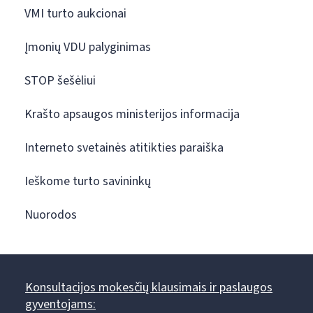
VMI turto aukcionai
Įmonių VDU palyginimas
STOP šešėliui
Krašto apsaugos ministerijos informacija
Interneto svetainės atitikties paraiška
Ieškome turto savininkų
Nuorodos
Konsultacijos mokesčių klausimais ir paslaugos
gyventojams: