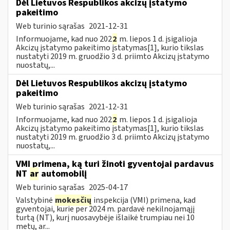
Dėl Lietuvos Respublikos akcizų įstatymo
pakeitimo
Web turinio sąrašas
2021-12-31
Informuojame, kad nuo 202
2
m. liepos 1 d. įsigalioja
Akcizų įstatymo pakeitimo įstatymas[1], kurio tikslas
nustatyti 2019 m. gruodžio 3 d. priimto Akcizų įstatymo
nuostatų,...
Dėl Lietuvos Respublikos akcizų įstatymo
pakeitimo
Web turinio sąrašas
2021-12-31
Informuojame, kad nuo 202
2
m. liepos 1 d. įsigalioja
Akcizų įstatymo pakeitimo įstatymas[1], kurio tikslas
nustatyti 2019 m. gruodžio 3 d. priimto Akcizų įstatymo
nuostatų,...
VMI primena, ką turi žinoti gyventojai pardavus
NT
ar
automobilį
Web turinio sąrašas
2025-04-17
Valstybinė
mokesčių
inspekcija (VMI) primena, kad
gyventojai, kurie per 2024 m. pardavė nekilnojamąjį
turtą (NT), kurį nuosavybėje išlaikė trumpiau nei 10
metų, ar...