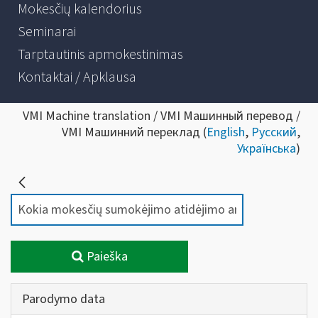
Mokesčių kalendorius
Seminarai
Tarptautinis apmokestinimas
Kontaktai / Apklausa
VMI Machine translation / VMI Машинный перевод /
VMI Машинний переклад (
English
,
Русский
,
Українська
)
Paieška
Parodymo data